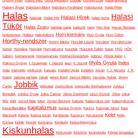
György Péter
Gábris vitéz
Géza fejedelem
Gödöllő
Görögország
Habayarimana
Habony Árpád
Habsburg Albert
Habsburg Ferdinánd
Habsburgok
Hajdú Péter
Halas
Halasi
Halasi Hírek
halasiak
Halasi Hét
halasi puma
Tükör
Halas Zsaru
halottak napja
halászlé
hang
Han Solo
Havasi Bertalan
Horn-kormány
hedonizmus
Hellasz
hidegháború
Horn Gyula
Horn Gábor
Horthy-rendszer
Horthy Miklós
Horváth László
horvátok
Horvátország
humor
Hungária
Hunyadi
Hunyadi utca
husziták
Huszárik Zoltán
hutuk
HVG
HÖK
háború
hígmagyarok
hígmagyarság
Hódmezővásárhely
hübrisz
Hősök ligete
I.
Illyés Gyula
Index
Rákóczi György
I. Szulejmán
I. Ulászló
igazi
II. József
India
Internetto
intrikusok
Irapuato
Irodalmi Ujság
irodalom
István
J. J. Abrams
J. R.
Ewing
Jadviga párnája
Jakab
james Bond
Jancsó Miklós
Jaroslav Hašek
Jimmy
Jobbik
Carter
jobboldal
Jugoszlávia
Jugoszláv Néphadsereg
Juhász
Benedek
Juhász Gyula
Julius Caesar
János Zsigmond
Jászi Oszkár
Jókai
Jókai
Mór
jólét
József Attila
július
Jürgen Böcking
Kabuga
Kalasnyikov-ügy
kalasnyikovok
kapitalizmus
kamarillapolitika
Kardos György
Karesz
Kastyják János
Kate
Kelet
Blackwell
Katona
Katona István
Kayibanda
Kazinczy
Kecskemét
Kelet-
Európa
kelták
Kenobi
Kertváros
Kisfaludy
Kiskunfélegyháza
Kiskunhalas
Kiskunság
Kiskőrös
kivándorlás
Klónok támadása