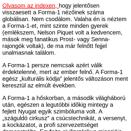
Olvasom az indexen,
hogy jelentősen
visszaesett a Forma-1 nézőinek száma
globálisan. Nem csodálom. Valaha én is néztem
a Forma-1-et, mint szinte minden gyerek
(emlékszem, Nelson Piquet volt a kedvencem,
mások meg fanatikus Prost- vagy Senna-
rajongók voltak), de ma már felnőtt fejjel
unalmasnak találom.
A Forma-1 persze nemcsak azért válik
érdektelenné, mert az ember felnő. A Forma-1
egész „kulturális kódja” jelentős változáson ment
keresztül az elmúlt években.
A Forma-1 a hőskorban, a második világháború
után, egészen a legutóbbi időkig mintegy a
fejlett Nyugat egyik szimbóluma volt. A
„száguldó cirkusz” a csúcstechnikát, a versenyt,
a kockázatot, a profi szervezettséget