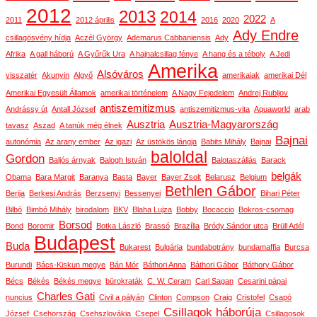
2012
2013
2014
2022
2011
2012 április
2016
2020
A
Ady Endre
csillagösvény hídja
Aczél György
Ademarus Cabbaniensis
Ady
Afrika
A gall háború
A Gyűrűk Ura
A hajnalcsillag fénye
A hang és a téboly
A Jedi
Amerika
Alsóváros
visszatér
Akunyin
Algyő
amerikaiak
amerikai Dél
Amerikai Egyesült Államok
amerikai történelem
A Nagy Fejedelem
Andrej Rubljov
antiszemitizmus
Andrássy út
Antall József
antiszemitizmus-vita
Aquaworld
arab
Ausztria
Ausztria-Magyarország
tavasz
Aszad
A tanúk még élnek
Bajnai
autonómia
Az arany ember
Az igazi
Az üstökös lángja
Babits Mihály
Bajnai
baloldal
Gordon
Baljós árnyak
Balogh István
Balotaszállás
Barack
belgák
Obama
Bara Margit
Baranya
Basta
Bayer
Bayer Zsolt
Belarusz
Belgium
Bethlen Gábor
Berija
Berkesi András
Berzsenyi
Bessenyei
Bihari Péter
Bilbó
Bimbó Mihály
birodalom
BKV
Blaha Lujza
Bobby
Bocaccio
Bokros-csomag
Borsod
Bond
Boromir
Botka László
Brassó
Brazília
Bródy Sándor utca
Brüll Adél
Budapest
Buda
Bukarest
Bulgária
bundabotrány
bundamaffia
Burcsa
Burundi
Bács-Kiskun megye
Bán Mór
Báthori Anna
Báthori Gábor
Báthory Gábor
Bécs
Békés
Békés megye
bürokraták
C. W. Ceram
Carl Sagan
Cesarini pápai
Charles Gati
nuncius
Civil a pályán
Clinton
Compson
Craig
Cristofel
Csapó
Csillagok háborúja
József
Csehország
Csehszlovákia
Csepel
Csillagosok