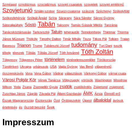
Szméagol
sznobizmus
szocializmus
szovjet csapatok
szovjetek
szovjet emlékmű
Szovjetunió
Sztálin-szobor
Szuezi-csatorna
szászok
Széchenyi
Székelyföld
Székesfehérvár
Szélpál Árpád
Szíria
Sárarany
Sára Sándor
Sárosi György
Tabán
Sóstó
Sátoraljaújhely
Taksony
Tamás Gáspár Miklós
Tanzánia
Tatuin
Tanácsköztársaság
Tarkovszkij
teherautók
Templomhegy
Thietmar
Thorma
János Múzeum
Thököly
Timothy Dalton
Timár Mihály
Tisza
Titkos Pál
Tolkien
Traian
tudomány
Trianon
Basescu
Trump
Tubánszki József
Turi Dani
tuszik
Tóth Zoltán
téboly
téeszek
Tóbiás
Tóbiás József
Tóth Istvánné
történelem
Tölgyessy
Tölgyessy Péter
történelemszemlélet
Törökország
Tündérkert
Ukrajna
urbánusok
USA
Vajda György
Vas Benő
világméretű
összeesküvés
Vona
Vona Gábor
Vádirat
választások
Várkonyi Gábor
várnai csata
Városi Polgár Kör
Vének Tanácsa
Völgyzugoly
vörösök
Washington
Woodrow
zsidók
Wilson
Yoda
Zsana
Zsengellér Gyula
zsidókérdés
Zsigmond
zsigmond:
ÁMK
Zuschlag János
Zágráb
Závada Pál
Állami Gazdaság
Ázsia
Ébredő erő
álbaloldal
Észak-Magyarország
Észtország
Ózd
Ördögszekér
Újpest
ávósok
értelmiség
és
őszödi beszéd
Švejk
Impresszum