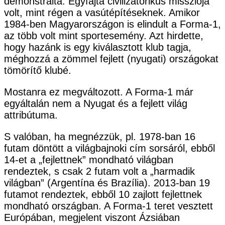
demonstrálta. Egyfajta civilizatórikus missziója
volt, mint régen a vasútépítéseknek. Amikor
1984-ben Magyarországon is elindult a Forma-1,
az több volt mint sportesemény. Azt hirdette,
hogy hazánk is egy kiválasztott klub tagja,
méghozzá a zömmel fejlett (nyugati) országokat
tömörítő klubé.
Mostanra ez megváltozott. A Forma-1 már
egyáltalán nem a Nyugat és a fejlett világ
attribútuma.
S valóban, ha megnézzük, pl. 1978-ban 16
futam döntött a világbajnoki cím sorsáról, ebből
14-et a „fejlettnek” mondható világban
rendeztek, s csak 2 futam volt a „harmadik
világban” (Argentína és Brazília). 2013-ban 19
futamot rendeztek, ebből 10 zajlott fejlettnek
mondható országban. A Forma-1 teret vesztett
Európában, megjelent viszont Ázsiában