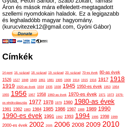
Gyula, Petőfi Sándor, Szabó Zoltán, Tamási
Áron és mások mára elfeledett-megtagadott
szellemi nyomdokain haladok. Ez a legigazabb
és leghaladóbb magyar hagyomány.
(kurucvitezek12@gmail.com, Gyóni Gábor)
Címkék
80-as évek
14 pont
16. század
18. század
19. század
20. század
70-es évek
1918
1917
1526
1527
1848
1849
1861
1881
1905
1908
1914
1915
1916
1919
1945
1950-es évek
1920-as évek
1934
1935
1938
1953
1954
1956
1970-es évek
1958
1955
1957
1960-as évek
1971
1973
1976-
1980-as évek
1977
1978
1980
os elnökválasztás
1979
1990
1985
1986
1989
1981
1982
1984
1987
1983
1988
1990-es évek
1994
1991
1993
1998
1992
1995
1999
2010
2006
2002
2009
2008
2000-es évek
2005