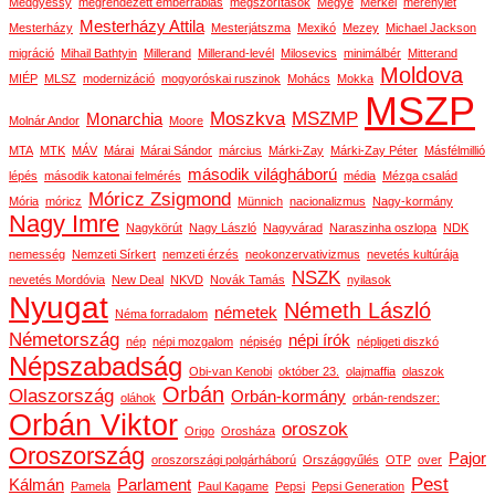
Medgyessy
megrendezett emberrablás
megszorítások
Megye
Merkel
merénylet
Mesterházy Attila
Mesterházy
Mesterjátszma
Mexikó
Mezey
Michael Jackson
migráció
Mihail Bathtyin
Millerand
Millerand-levél
Milosevics
minimálbér
Mitterand
Moldova
MIÉP
MLSZ
modernizáció
mogyoróskai ruszinok
Mohács
Mokka
MSZP
Moszkva
MSZMP
Monarchia
Molnár Andor
Moore
MTA
MTK
MÁV
Márai
Márai Sándor
március
Márki-Zay
Márki-Zay Péter
Másfélmillió
második világháború
lépés
második katonai felmérés
média
Mézga család
Móricz Zsigmond
Mória
móricz
Münnich
nacionalizmus
Nagy-kormány
Nagy Imre
Nagykörút
Nagy László
Nagyvárad
Naraszinha oszlopa
NDK
nemesség
Nemzeti Sírkert
nemzeti érzés
neokonzervativizmus
nevetés kultúrája
NSZK
nevetés Mordóvia
New Deal
NKVD
Novák Tamás
nyilasok
Nyugat
Németh László
németek
Néma forradalom
Németország
népi írók
nép
népi mozgalom
népiség
népligeti diszkó
Népszabadság
Obi-van Kenobi
október 23.
olajmaffia
olaszok
Orbán
Olaszország
Orbán-kormány
oláhok
orbán-rendszer:
Orbán Viktor
oroszok
Origo
Orosháza
Oroszország
Pajor
oroszországi polgárháború
Országgyűlés
OTP
over
Pest
Kálmán
Parlament
Pamela
Paul Kagame
Pepsi
Pepsi Generation