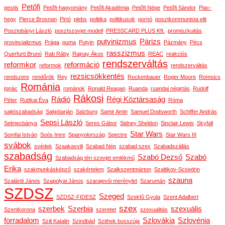
Petőfi
pestis
Petőfi-hagyomány
Petőfi Akadémia
Petőfi Népe
Petőfi Sándor
Piac-
hegy
Pierce Brosnan
Pirtó
plebs
politika
politikusok
pornó
posztkommunista elit
Posztobányi László
posztszovjet modell
PRESSCARD PLUS Kft.
promiszkuitás
putyinizmus
Párizs
provincializmus
Prága
puma
Putyin
Pázmány
Pécs
rasszizmus
Querfurti Brunó
Rab Ráby
Rajnay Ákos
REAC
reakciós
rendszerváltás
reformkor
reformáció
reformok
rendszerváltás
rezsicsökkentés
rendszere
rendőrök
Rey
Rockenbauer
Roger Moore
Romsics
Románia
Ignác
románok
Ronald Reagan
Ruanda
ruandai népirtás
Rudolf
Rákosi
Rádió
Régi Köztársaság
Péter
Ruttkai Éva
Róma
sajtószabadság
Salgótarján
Salzburg
Samir Amin
Samuel Dodsworth
Schiffer András
Sepsi László
Selmecbánya
Seres Gábor
Sidney Sheldon
Sinclair Lewis
Skyfall
Star Wars
Somfai István
Soós Imre
Spanyolország
Spectre
Star Wars III
svábok
svédek
Szaakasvili
Szabad Nép
szabad szex
Szabadszállás
szabadság
Szabó Dezső
Szabó
Szabadság téri szovjet emlékmű
Erika
szakmunkásképző
szakértelem
Szalkszentmárton
Szaltikov-Scsedrin
szauna
Szalárdi János
Szapolyai János
szarajevói merénylet
Szarumán
SZDSZ
Szeged
SZDSZ-FIDESZ
Szekfű Gyula
Szent Adalbert
szex
szerbek
Szerbia
szexuális
Szentkorona
szeretet
szexualitás
forradalom
Szlovákia
Szlovénia
Szili Katalin
Szindbád
Szithek bosszúja