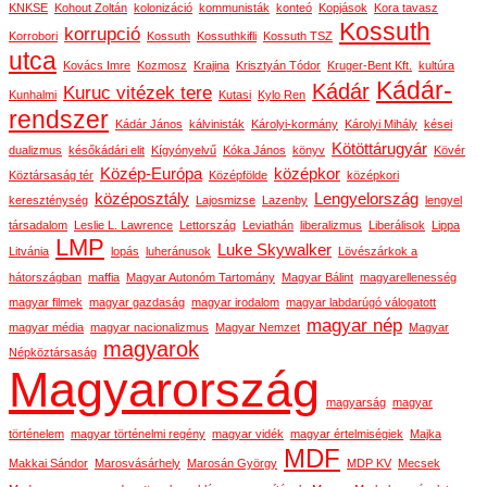
KNKSE
Kohout Zoltán
kolonizáció
kommunisták
konteó
Kopjások
Kora tavasz
Kossuth
korrupció
Korrobori
Kossuth
Kossuthkifli
Kossuth TSZ
utca
Kovács Imre
Kozmosz
Krajina
Krisztyán Tódor
Kruger-Bent Kft.
kultúra
Kádár-
Kádár
Kuruc vitézek tere
Kunhalmi
Kutasi
Kylo Ren
rendszer
Kádár János
kálvinisták
Károlyi-kormány
Károlyi Mihály
kései
Kötöttárugyár
dualizmus
későkádári elit
Kígyónyelvű
Kóka János
könyv
Kövér
Közép-Európa
középkor
Köztársaság tér
Középfölde
középkori
középosztály
Lengyelország
kereszténység
Lajosmizse
Lazenby
lengyel
társadalom
Leslie L. Lawrence
Lettország
Leviathán
liberalizmus
Liberálisok
Lippa
LMP
Luke Skywalker
Litvánia
lopás
luheránusok
Lövészárkok a
hátországban
maffia
Magyar Autonóm Tartomány
Magyar Bálint
magyarellenesség
magyar filmek
magyar gazdaság
magyar irodalom
magyar labdarúgó válogatott
magyar nép
magyar média
magyar nacionalizmus
Magyar Nemzet
Magyar
magyarok
Népköztársaság
Magyarország
magyarság
magyar
történelem
magyar történelmi regény
magyar vidék
magyar értelmiségiek
Majka
MDF
Makkai Sándor
Marosvásárhely
Marosán György
MDP KV
Mecsek