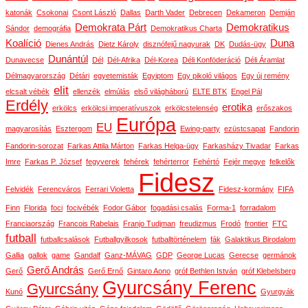
katonák
Csokonai
Csont László
Dallas
Darth Vader
Debrecen
Dekameron
Demján
Demokrata Párt
Demokratikus
Sándor
demográfia
Demokratikus Charta
Koalíció
Duna
Dienes András
Dietz Károly
disznófejű nagyurak
DK
Dudás-ügy
Dunántúl
Dunavecse
Dél
Dél-Afrika
Dél-Korea
Déli Konföderáció
Déli Áramlat
Délmagyarország
Détári
egyetemisták
Egyiptom
Egy pikoló világos
Egy új remény
elit
elcsalt vébék
ellenzék
elmúlás
első világháború
ELTE BTK
Engel Pál
Erdély
erotika
erkölcs
erkölcsi imperatívuszok
erkölcstelenség
erőszakos
Európa
EU
magyarosítás
Esztergom
Ewing-party
ezüstcsapat
Fandorin
Fandorin-sorozat
Farkas Attila Márton
Farkas Helga-ügy
Farkasházy Tivadar
Farkas
Imre
Farkas P. József
fegyverek
fehérek
fehérterror
Fehértó
Fejér megye
felkelők
Fidesz
Felvidék
Ferencváros
Ferrari Violetta
Fidesz-kormány
FIFA
Finn
Florida
foci
focivébék
Fodor Gábor
fogadási csalás
Forma-1
forradalom
Franciaország
Francois Rabelais
Franjo Tudjman
freudizmus
Frodó
frontier
FTC
futball
futballcsalások
Futballgyilkosok
futballtörténelem
fák
Galaktikus Birodalom
Gallia
gallok
game
Gandalf
Ganz-MÁVAG
GDP
George Lucas
Gerecse
germánok
Gerő András
Gerő
Gerő Ernő
Gintaro Aono
gróf Bethlen István
gróf Klebelsberg
Gyurcsány Ferenc
Gyurcsány
Kunó
Gyurgyák