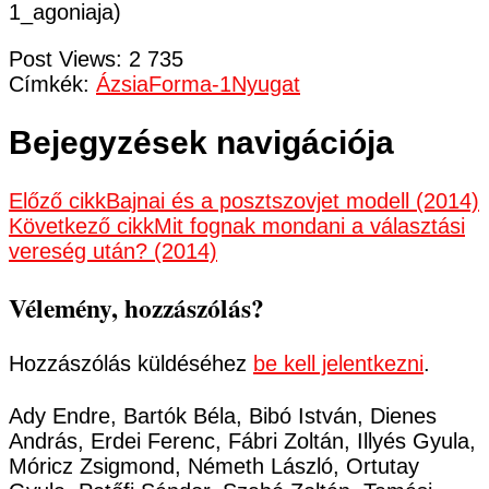
1_agoniaja)
Post Views:
2 735
Címkék:
Ázsia
Forma-1
Nyugat
Bejegyzések navigációja
Előző cikk
Bajnai és a posztszovjet modell (2014)
Következő cikk
Mit fognak mondani a választási
vereség után? (2014)
Vélemény, hozzászólás?
Hozzászólás küldéséhez
be kell jelentkezni
.
Ady Endre, Bartók Béla, Bibó István, Dienes
András, Erdei Ferenc, Fábri Zoltán, Illyés Gyula,
Móricz Zsigmond, Németh László, Ortutay