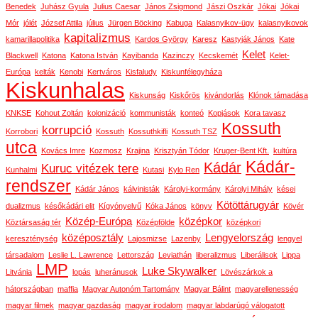
Benedek
Juhász Gyula
Julius Caesar
János Zsigmond
Jászi Oszkár
Jókai
Jókai
Mór
jólét
József Attila
július
Jürgen Böcking
Kabuga
Kalasnyikov-ügy
kalasnyikovok
kapitalizmus
kamarillapolitika
Kardos György
Karesz
Kastyják János
Kate
Kelet
Blackwell
Katona
Katona István
Kayibanda
Kazinczy
Kecskemét
Kelet-
Európa
kelták
Kenobi
Kertváros
Kisfaludy
Kiskunfélegyháza
Kiskunhalas
Kiskunság
Kiskőrös
kivándorlás
Klónok támadása
KNKSE
Kohout Zoltán
kolonizáció
kommunisták
konteó
Kopjások
Kora tavasz
Kossuth
korrupció
Korrobori
Kossuth
Kossuthkifli
Kossuth TSZ
utca
Kovács Imre
Kozmosz
Krajina
Krisztyán Tódor
Kruger-Bent Kft.
kultúra
Kádár-
Kádár
Kuruc vitézek tere
Kunhalmi
Kutasi
Kylo Ren
rendszer
Kádár János
kálvinisták
Károlyi-kormány
Károlyi Mihály
kései
Kötöttárugyár
dualizmus
későkádári elit
Kígyónyelvű
Kóka János
könyv
Kövér
Közép-Európa
középkor
Köztársaság tér
Középfölde
középkori
középosztály
Lengyelország
kereszténység
Lajosmizse
Lazenby
lengyel
társadalom
Leslie L. Lawrence
Lettország
Leviathán
liberalizmus
Liberálisok
Lippa
LMP
Luke Skywalker
Litvánia
lopás
luheránusok
Lövészárkok a
hátországban
maffia
Magyar Autonóm Tartomány
Magyar Bálint
magyarellenesség
magyar filmek
magyar gazdaság
magyar irodalom
magyar labdarúgó válogatott