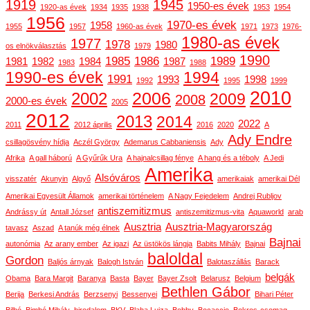
1919
1945
1950-es évek
1920-as évek
1934
1935
1938
1953
1954
1956
1970-es évek
1958
1955
1957
1960-as évek
1971
1973
1976-
1980-as évek
1977
1978
1980
os elnökválasztás
1979
1990
1985
1986
1989
1981
1982
1984
1987
1983
1988
1990-es évek
1994
1991
1993
1998
1992
1995
1999
2010
2006
2002
2009
2008
2000-es évek
2005
2012
2013
2014
2022
2011
2012 április
2016
2020
A
Ady Endre
csillagösvény hídja
Aczél György
Ademarus Cabbaniensis
Ady
Afrika
A gall háború
A Gyűrűk Ura
A hajnalcsillag fénye
A hang és a téboly
A Jedi
Amerika
Alsóváros
visszatér
Akunyin
Algyő
amerikaiak
amerikai Dél
Amerikai Egyesült Államok
amerikai történelem
A Nagy Fejedelem
Andrej Rubljov
antiszemitizmus
Andrássy út
Antall József
antiszemitizmus-vita
Aquaworld
arab
Ausztria
Ausztria-Magyarország
tavasz
Aszad
A tanúk még élnek
Bajnai
autonómia
Az arany ember
Az igazi
Az üstökös lángja
Babits Mihály
Bajnai
baloldal
Gordon
Baljós árnyak
Balogh István
Balotaszállás
Barack
belgák
Obama
Bara Margit
Baranya
Basta
Bayer
Bayer Zsolt
Belarusz
Belgium
Bethlen Gábor
Berija
Berkesi András
Berzsenyi
Bessenyei
Bihari Péter