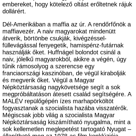
embereket, hogy kötelező oltást erőltetnek rájuk
dollárért.
Dél-Amerikában a maffia az úr. A rendőrfőnök a
maffiavezér. A naiv magyarokat mindenütt
átverik, börtönbe csukják, kivégzéssel-
füllevágással fenyegetik, hamispénz-futárnak
használják őket. Huffnágel bolondot csinál a
naiv, jólelkű magyarokból, akikre a végén, úgy
tűnik rámosolyog a szerencse egy
franciaországi kaszinóban, de végül kirabolják
és megverik őket. Végül a Magyar
Népköztársaság nagykövetsége segít a sok
megpróbáltatáson átesett család segítségére. A
MALÉV repülőgépén ízes marhapörköltöt
fogyasztanak a szocialista hazába visszatérők.
Mégiscsak jobb világ a szocialista Magyar
Népköztársaság kiszámítható nyugalma, mint a
sok kellemetlen meglepetést tartogató Nyugat –
állapítható meg az 1978-as film konklúziója.