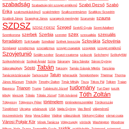
szabadság
Szabó Dezső
Szabó
Szabadság téri szovjet emlékmű
Erika
szakmunkásképző
szakértelem
Szalkszentmárton
Szaltikov-Scsedrin
szauna
Szalárdi János
Szapolyai János
szarajevói merénylet
Szarumán
SZDSZ
Szeged
SZDSZ-FIDESZ
Szekfű Gyula
Szent Adalbert
szex
szerbek
Szerbia
szexuális
Szentkorona
szeretet
szexualitás
forradalom
Szlovákia
Szlovénia
Szili Katalin
Szindbád
Szithek bosszúja
Szméagol
sznobizmus
szocializmus
szovjet csapatok
szovjetek
szovjet emlékmű
Szovjetunió
Sztálin-szobor
Szuezi-csatorna
szászok
Széchenyi
Székelyföld
Székesfehérvár
Szélpál Árpád
Szíria
Sárarany
Sára Sándor
Sárosi György
Tabán
Sóstó
Sátoraljaújhely
Taksony
Tamás Gáspár Miklós
Tanzánia
Tatuin
Tanácsköztársaság
Tarkovszkij
teherautók
Templomhegy
Thietmar
Thorma
János Múzeum
Thököly
Timothy Dalton
Timár Mihály
Tisza
Titkos Pál
Tolkien
Traian
tudomány
Trianon
Basescu
Trump
Tubánszki József
Turi Dani
tuszik
Tóth Zoltán
téboly
téeszek
Tóbiás
Tóbiás József
Tóth Istvánné
történelem
Tölgyessy
Tölgyessy Péter
történelemszemlélet
Törökország
Tündérkert
Ukrajna
urbánusok
USA
Vajda György
Vas Benő
világméretű
összeesküvés
Vona
Vona Gábor
Vádirat
választások
Várkonyi Gábor
várnai csata
Városi Polgár Kör
Vének Tanácsa
Völgyzugoly
vörösök
Washington
Woodrow
zsidók
Wilson
Yoda
Zsana
Zsengellér Gyula
zsidókérdés
Zsigmond
zsigmond: