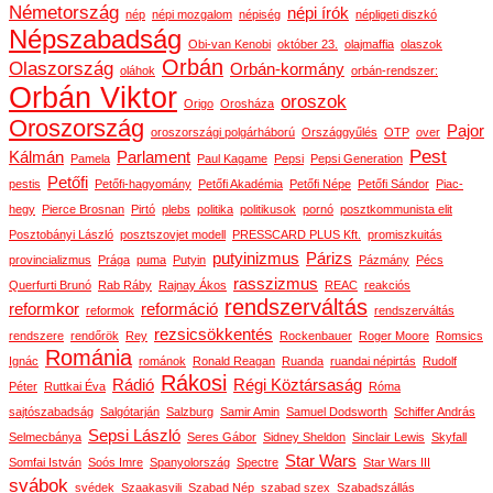
Németország
népi írók
nép
népi mozgalom
népiség
népligeti diszkó
Népszabadság
Obi-van Kenobi
október 23.
olajmaffia
olaszok
Orbán
Olaszország
Orbán-kormány
oláhok
orbán-rendszer:
Orbán Viktor
oroszok
Origo
Orosháza
Oroszország
Pajor
oroszországi polgárháború
Országgyűlés
OTP
over
Pest
Kálmán
Parlament
Pamela
Paul Kagame
Pepsi
Pepsi Generation
Petőfi
pestis
Petőfi-hagyomány
Petőfi Akadémia
Petőfi Népe
Petőfi Sándor
Piac-
hegy
Pierce Brosnan
Pirtó
plebs
politika
politikusok
pornó
posztkommunista elit
Posztobányi László
posztszovjet modell
PRESSCARD PLUS Kft.
promiszkuitás
putyinizmus
Párizs
provincializmus
Prága
puma
Putyin
Pázmány
Pécs
rasszizmus
Querfurti Brunó
Rab Ráby
Rajnay Ákos
REAC
reakciós
rendszerváltás
reformkor
reformáció
reformok
rendszerváltás
rezsicsökkentés
rendszere
rendőrök
Rey
Rockenbauer
Roger Moore
Romsics
Románia
Ignác
románok
Ronald Reagan
Ruanda
ruandai népirtás
Rudolf
Rákosi
Rádió
Régi Köztársaság
Péter
Ruttkai Éva
Róma
sajtószabadság
Salgótarján
Salzburg
Samir Amin
Samuel Dodsworth
Schiffer András
Sepsi László
Selmecbánya
Seres Gábor
Sidney Sheldon
Sinclair Lewis
Skyfall
Star Wars
Somfai István
Soós Imre
Spanyolország
Spectre
Star Wars III
svábok
svédek
Szaakasvili
Szabad Nép
szabad szex
Szabadszállás