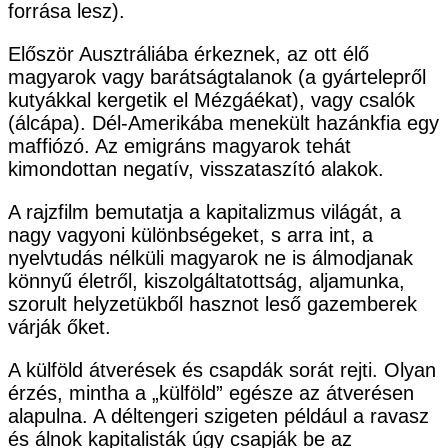
forrása lesz).
Először Ausztráliába érkeznek, az ott élő
magyarok vagy barátságtalanok (a gyártelepről
kutyákkal kergetik el Mézgáékat), vagy csalók
(álcápa). Dél-Amerikába menekült hazánkfia egy
maffiózó. Az emigráns magyarok tehát
kimondottan negatív, visszataszító alakok.
A rajzfilm bemutatja a kapitalizmus világát, a
nagy vagyoni különbségeket, s arra int, a
nyelvtudás nélküli magyarok ne is álmodjanak
könnyű életről, kiszolgáltatottság, aljamunka,
szorult helyzetükből hasznot leső gazemberek
várják őket.
A külföld átverések és csapdák sorát rejti. Olyan
érzés, mintha a „külföld” egésze az átverésen
alapulna. A déltengeri szigeten például a ravasz
és álnok kapitalisták úgy csapják be az