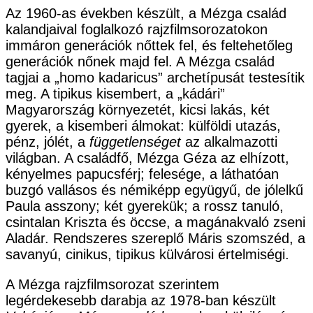
Az 1960-as években készült, a Mézga család
kalandjaival foglalkozó rajzfilmsorozatokon
immáron generációk nőttek fel, és feltehetőleg
generációk nőnek majd fel. A Mézga család
tagjai a „homo kadaricus” archetípusát testesítik
meg. A tipikus kisembert, a „kádári”
Magyarország környezetét, kicsi lakás, két
gyerek, a kisemberi álmokat: külföldi utazás,
pénz, jólét, a
függetlenséget
az alkalmazotti
világban. A családfő, Mézga Géza az elhízott,
kényelmes papucsférj; felesége, a láthatóan
buzgó vallásos és némiképp együgyű, de jólelkű
Paula asszony; két gyerekük; a rossz tanuló,
csintalan Kriszta és öccse, a magánakvaló zseni
Aladár. Rendszeres szereplő Máris szomszéd, a
savanyú, cinikus, tipikus külvárosi értelmiségi.
A Mézga rajzfilmsorozat szerintem
legérdekesebb darabja az 1978-ban készült