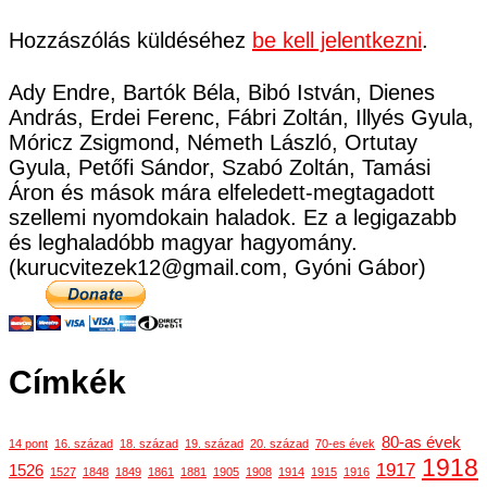
Hozzászólás küldéséhez
be kell jelentkezni
.
Ady Endre, Bartók Béla, Bibó István, Dienes
András, Erdei Ferenc, Fábri Zoltán, Illyés Gyula,
Móricz Zsigmond, Németh László, Ortutay
Gyula, Petőfi Sándor, Szabó Zoltán, Tamási
Áron és mások mára elfeledett-megtagadott
szellemi nyomdokain haladok. Ez a legigazabb
és leghaladóbb magyar hagyomány.
(kurucvitezek12@gmail.com, Gyóni Gábor)
Címkék
80-as évek
14 pont
16. század
18. század
19. század
20. század
70-es évek
1918
1917
1526
1527
1848
1849
1861
1881
1905
1908
1914
1915
1916