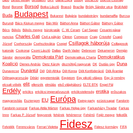
Bilbó
Bimbó Mihály
birodalom
BKV
Blaha Lujza
Bobby
Bocaccio
Bokros-csomag
Borsod
Bond
Boromir
Botka László
Brassó
Brazília
Bródy Sándor utca
Brüll Adél
Budapest
Buda
Bukarest
Bulgária
bundabotrány
bundamaffia
Burcsa
Burundi
Bács-Kiskun megye
Bán Mór
Báthori Anna
Báthori Gábor
Báthory Gábor
Bécs
Békés
Békés megye
bürokraták
C. W. Ceram
Carl Sagan
Cesarini pápai
Charles Gati
nuncius
Civil a pályán
Clinton
Compson
Craig
Cristofel
Csapó
Csillagok háborúja
József
Csehország
Csehszlovákia
Csepel
Csillagosok
katonák
Csokonai
Csont László
Dallas
Darth Vader
Debrecen
Dekameron
Demján
Demokrata Párt
Demokratikus
Sándor
demográfia
Demokratikus Charta
Koalíció
Duna
Dienes András
Dietz Károly
disznófejű nagyurak
DK
Dudás-ügy
Dunántúl
Dunavecse
Dél
Dél-Afrika
Dél-Korea
Déli Konföderáció
Déli Áramlat
Délmagyarország
Détári
egyetemisták
Egyiptom
Egy pikoló világos
Egy új remény
elit
elcsalt vébék
ellenzék
elmúlás
első világháború
ELTE BTK
Engel Pál
Erdély
erotika
erkölcs
erkölcsi imperatívuszok
erkölcstelenség
erőszakos
Európa
EU
magyarosítás
Esztergom
Ewing-party
ezüstcsapat
Fandorin
Fandorin-sorozat
Farkas Attila Márton
Farkas Helga-ügy
Farkasházy Tivadar
Farkas
Imre
Farkas P. József
fegyverek
fehérek
fehérterror
Fehértó
Fejér megye
felkelők
Fidesz
Felvidék
Ferencváros
Ferrari Violetta
Fidesz-kormány
FIFA