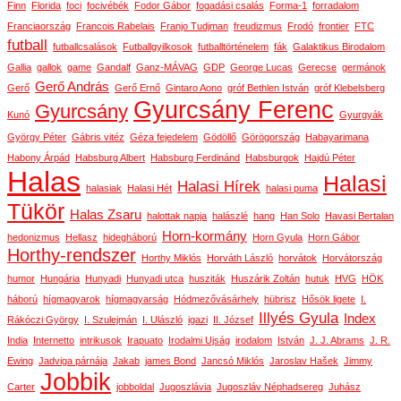
Finn
Florida
foci
focivébék
Fodor Gábor
fogadási csalás
Forma-1
forradalom
Franciaország
Francois Rabelais
Franjo Tudjman
freudizmus
Frodó
frontier
FTC
futball
futballcsalások
Futballgyilkosok
futballtörténelem
fák
Galaktikus Birodalom
Gallia
gallok
game
Gandalf
Ganz-MÁVAG
GDP
George Lucas
Gerecse
germánok
Gerő András
Gerő
Gerő Ernő
Gintaro Aono
gróf Bethlen István
gróf Klebelsberg
Gyurcsány Ferenc
Gyurcsány
Kunó
Gyurgyák
György Péter
Gábris vitéz
Géza fejedelem
Gödöllő
Görögország
Habayarimana
Habony Árpád
Habsburg Albert
Habsburg Ferdinánd
Habsburgok
Hajdú Péter
Halas
Halasi
Halasi Hírek
halasiak
Halasi Hét
halasi puma
Tükör
Halas Zsaru
halottak napja
halászlé
hang
Han Solo
Havasi Bertalan
Horn-kormány
hedonizmus
Hellasz
hidegháború
Horn Gyula
Horn Gábor
Horthy-rendszer
Horthy Miklós
Horváth László
horvátok
Horvátország
humor
Hungária
Hunyadi
Hunyadi utca
husziták
Huszárik Zoltán
hutuk
HVG
HÖK
háború
hígmagyarok
hígmagyarság
Hódmezővásárhely
hübrisz
Hősök ligete
I.
Illyés Gyula
Index
Rákóczi György
I. Szulejmán
I. Ulászló
igazi
II. József
India
Internetto
intrikusok
Irapuato
Irodalmi Ujság
irodalom
István
J. J. Abrams
J. R.
Ewing
Jadviga párnája
Jakab
james Bond
Jancsó Miklós
Jaroslav Hašek
Jimmy
Jobbik
Carter
jobboldal
Jugoszlávia
Jugoszláv Néphadsereg
Juhász