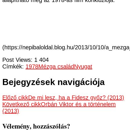
(https://nepibaloldal.blog.hu/2013/10/10/a_mez
Post Views:
1 404
Címkék:
1978
Mézga család
Nyugat
Bejegyzések navigációja
Előző cikk
De mi lesz, ha a Fidesz győz? (2013)
Következő cikk
Orbán Viktor és a történelem
(2013)
Vélemény, hozzászólás?