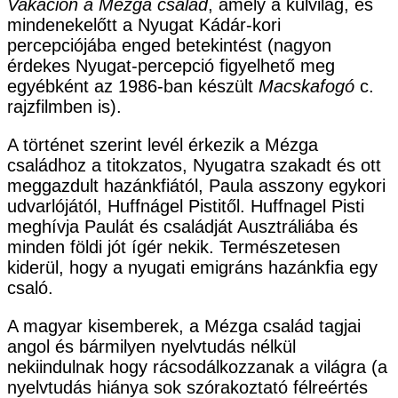
Vakáción a Mézga család
, amely a külvilág, és
mindenekelőtt a Nyugat Kádár-kori
percepciójába enged betekintést (nagyon
érdekes Nyugat-percepció figyelhető meg
egyébként az 1986-ban készült
Macskafogó
c.
rajzfilmben is).
A történet szerint levél érkezik a Mézga
családhoz a titokzatos, Nyugatra szakadt és ott
meggazdult hazánkfiától, Paula asszony egykori
udvarlójától, Huffnágel Pistitől. Huffnagel Pisti
meghívja Paulát és családját Ausztráliába és
minden földi jót ígér nekik. Természetesen
kiderül, hogy a nyugati emigráns hazánkfia egy
csaló.
A magyar kisemberek, a Mézga család tagjai
angol és bármilyen nyelvtudás nélkül
nekiindulnak hogy rácsodálkozzanak a világra (a
nyelvtudás hiánya sok szórakoztató félreértés