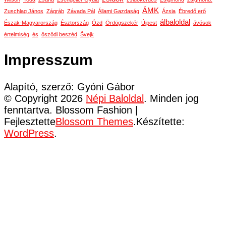
ÁMK
Zuschlag János
Zágráb
Závada Pál
Állami Gazdaság
Ázsia
Ébredő erő
álbaloldal
Észak-Magyarország
Észtország
Ózd
Ördögszekér
Újpest
ávósok
értelmiség
és
őszödi beszéd
Švejk
Impresszum
Alapító, szerző: Gyóni Gábor
© Copyright 2026
Népi Baloldal
. Minden jog
fenntartva.
Blossom Fashion |
Fejlesztette
Blossom Themes
.Készítette:
WordPress
.