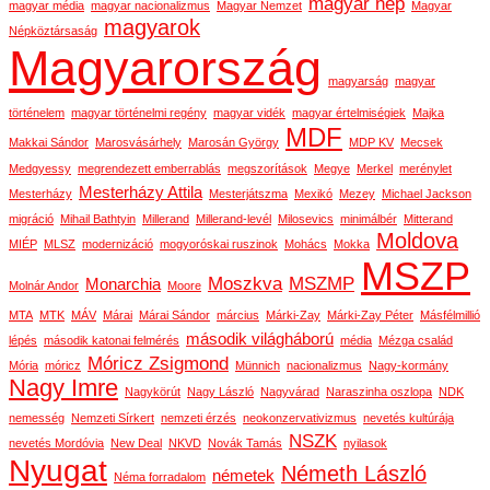
magyar nép
magyar média
magyar nacionalizmus
Magyar Nemzet
Magyar
magyarok
Népköztársaság
Magyarország
magyarság
magyar
történelem
magyar történelmi regény
magyar vidék
magyar értelmiségiek
Majka
MDF
Makkai Sándor
Marosvásárhely
Marosán György
MDP KV
Mecsek
Medgyessy
megrendezett emberrablás
megszorítások
Megye
Merkel
merénylet
Mesterházy Attila
Mesterházy
Mesterjátszma
Mexikó
Mezey
Michael Jackson
migráció
Mihail Bathtyin
Millerand
Millerand-levél
Milosevics
minimálbér
Mitterand
Moldova
MIÉP
MLSZ
modernizáció
mogyoróskai ruszinok
Mohács
Mokka
MSZP
Moszkva
MSZMP
Monarchia
Molnár Andor
Moore
MTA
MTK
MÁV
Márai
Márai Sándor
március
Márki-Zay
Márki-Zay Péter
Másfélmillió
második világháború
lépés
második katonai felmérés
média
Mézga család
Móricz Zsigmond
Mória
móricz
Münnich
nacionalizmus
Nagy-kormány
Nagy Imre
Nagykörút
Nagy László
Nagyvárad
Naraszinha oszlopa
NDK
nemesség
Nemzeti Sírkert
nemzeti érzés
neokonzervativizmus
nevetés kultúrája
NSZK
nevetés Mordóvia
New Deal
NKVD
Novák Tamás
nyilasok
Nyugat
Németh László
németek
Néma forradalom