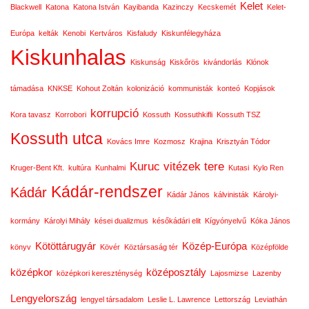
Kelet
Blackwell
Katona
Katona István
Kayibanda
Kazinczy
Kecskemét
Kelet-
Európa
kelták
Kenobi
Kertváros
Kisfaludy
Kiskunfélegyháza
Kiskunhalas
Kiskunság
Kiskőrös
kivándorlás
Klónok
támadása
KNKSE
Kohout Zoltán
kolonizáció
kommunisták
konteó
Kopjások
korrupció
Kora tavasz
Korrobori
Kossuth
Kossuthkifli
Kossuth TSZ
Kossuth utca
Kovács Imre
Kozmosz
Krajina
Krisztyán Tódor
Kuruc vitézek tere
Kruger-Bent Kft.
kultúra
Kunhalmi
Kutasi
Kylo Ren
Kádár-rendszer
Kádár
Kádár János
kálvinisták
Károlyi-
kormány
Károlyi Mihály
kései dualizmus
későkádári elit
Kígyónyelvű
Kóka János
Kötöttárugyár
Közép-Európa
könyv
Kövér
Köztársaság tér
Középfölde
középkor
középosztály
középkori kereszténység
Lajosmizse
Lazenby
Lengyelország
lengyel társadalom
Leslie L. Lawrence
Lettország
Leviathán