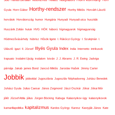
Solo
Havasi Bertalan
hedonizmus
Hellasz
hidegháború
Horn
Horthy-rendszer
Gyula
Horn Gábor
Horthy Miklós
Horváth László
horvátok
Horvátország
humor
Hungária
Hunyadi
Hunyadi utca
husziták
Huszárik Zoltán
hutuk
HVG
HÖK
háború
hígmagyarok
hígmagyarság
Hódmezővásárhely
hübrisz
Hősök ligete
I. Rákóczi György
I. Szulejmán
I.
Illyés Gyula
Index
Ulászló
igazi
II. József
India
Internetto
intrikusok
Irapuato
Irodalmi Ujság
irodalom
István
J. J. Abrams
J. R. Ewing
Jadviga
párnája
Jakab
james Bond
Jancsó Miklós
Jaroslav Hašek
Jimmy Carter
Jobbik
jobboldal
Jugoszlávia
Jugoszláv Néphadsereg
Juhász Benedek
Juhász Gyula
Julius Caesar
János Zsigmond
Jászi Oszkár
Jókai
Jókai Mór
jólét
József Attila
július
Jürgen Böcking
Kabuga
Kalasnyikov-ügy
kalasnyikovok
kapitalizmus
kamarillapolitika
Kardos György
Karesz
Kastyják János
Kate