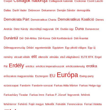
Csillagok háborúja
Csepel
Csillagosok katonák
Csokonai
Csont László
Dallas
Darth Vader
Debrecen
Dekameron
Demján Sándor
demográfia
Demokrata Párt
Demokratikus Koalíció
Demokratikus Charta
Dienes
Duna
András
Dietz Károly
disznófejű nagyurak
DK
Dudás-ügy
Dunavecse
Dunántúl
Dél
Dél-Afrika
Dél-Korea
Déli Konföderáció
Déli Áramlat
Délmagyarország
Détári
egyetemisták
Egyiptom
Egy pikoló világos
Egy új
elit
remény
elcsalt vébék
ellenzék
elmúlás
első világháború
ELTE BTK
Engel
Erdély
erotika
Pál
erkölcs
erkölcsi imperatívuszok
erkölcstelenség
Európa
EU
erőszakos magyarosítás
Esztergom
Ewing-party
ezüstcsapat
Fandorin
Fandorin-sorozat
Farkas Attila Márton
Farkas Helga-ügy
Farkasházy Tivadar
Farkas Imre
Farkas P. József
fegyverek
fehérek
fehérterror
Fehértó
Fejér megye
felkelők
Felvidék
Ferencváros
Ferrari Violetta