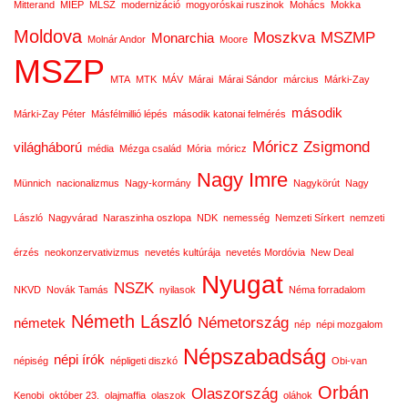
Mitterand
MIÉP
MLSZ
modernizáció
mogyoróskai ruszinok
Mohács
Mokka
Moldova
Moszkva
MSZMP
Monarchia
Molnár Andor
Moore
MSZP
MTA
MTK
MÁV
Márai
Márai Sándor
március
Márki-Zay
második
Márki-Zay Péter
Másfélmillió lépés
második katonai felmérés
Móricz Zsigmond
világháború
média
Mézga család
Mória
móricz
Nagy Imre
Münnich
nacionalizmus
Nagy-kormány
Nagykörút
Nagy
László
Nagyvárad
Naraszinha oszlopa
NDK
nemesség
Nemzeti Sírkert
nemzeti
érzés
neokonzervativizmus
nevetés kultúrája
nevetés Mordóvia
New Deal
Nyugat
NSZK
NKVD
Novák Tamás
nyilasok
Néma forradalom
Németh László
Németország
németek
nép
népi mozgalom
Népszabadság
népi írók
népiség
népligeti diszkó
Obi-van
Orbán
Olaszország
Kenobi
október 23.
olajmaffia
olaszok
oláhok