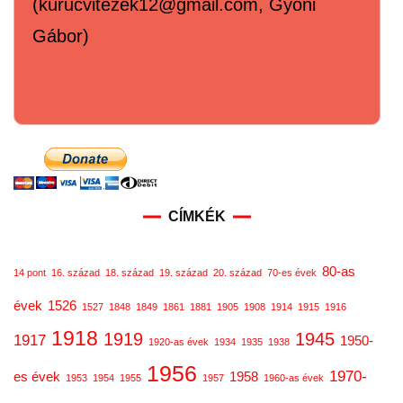
(kurucvitezek12@gmail.com, Gyóni
Gábor)
CÍMKÉK
80-as
14 pont
16. század
18. század
19. század
20. század
70-es évek
évek
1526
1527
1848
1849
1861
1881
1905
1908
1914
1915
1916
1918
1919
1945
1917
1950-
1920-as évek
1934
1935
1938
1956
1970-
es évek
1958
1953
1954
1955
1957
1960-as évek