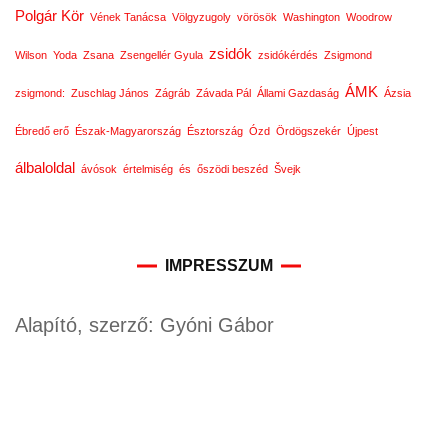
Polgár Kör
Vének Tanácsa
Völgyzugoly
vörösök
Washington
Woodrow
zsidók
Wilson
Yoda
Zsana
Zsengellér Gyula
zsidókérdés
Zsigmond
ÁMK
zsigmond:
Zuschlag János
Zágráb
Závada Pál
Állami Gazdaság
Ázsia
Ébredő erő
Észak-Magyarország
Észtország
Ózd
Ördögszekér
Újpest
álbaloldal
ávósok
értelmiség
és
őszödi beszéd
Švejk
IMPRESSZUM
Alapító, szerző: Gyóni Gábor