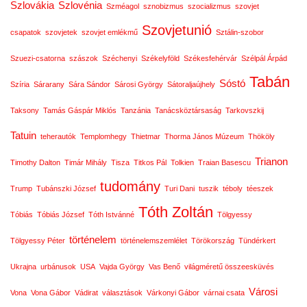
Szlovákia
Szlovénia
Szméagol
sznobizmus
szocializmus
szovjet
Szovjetunió
csapatok
szovjetek
szovjet emlékmű
Sztálin-szobor
Szuezi-csatorna
szászok
Széchenyi
Székelyföld
Székesfehérvár
Szélpál Árpád
Tabán
Sóstó
Szíria
Sárarany
Sára Sándor
Sárosi György
Sátoraljaújhely
Taksony
Tamás Gáspár Miklós
Tanzánia
Tanácsköztársaság
Tarkovszkij
Tatuin
teherautók
Templomhegy
Thietmar
Thorma János Múzeum
Thököly
Trianon
Timothy Dalton
Timár Mihály
Tisza
Titkos Pál
Tolkien
Traian Basescu
tudomány
Trump
Tubánszki József
Turi Dani
tuszik
téboly
téeszek
Tóth Zoltán
Tóbiás
Tóbiás József
Tóth Istvánné
Tölgyessy
történelem
Tölgyessy Péter
történelemszemlélet
Törökország
Tündérkert
Ukrajna
urbánusok
USA
Vajda György
Vas Benő
világméretű összeesküvés
Városi
Vona
Vona Gábor
Vádirat
választások
Várkonyi Gábor
várnai csata