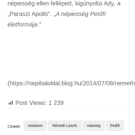
népiesség ellen fellépett, kigúnyolta Ady, a
„Paraszt Apolló”. „
A népiesség Petőfi
életformája
.”
(https://nepibaloldal.blog.hu/2014/07/08/nemet
Post Views:
1 239
irodalom
Németh László
népiség
Petőfi
Címkék: