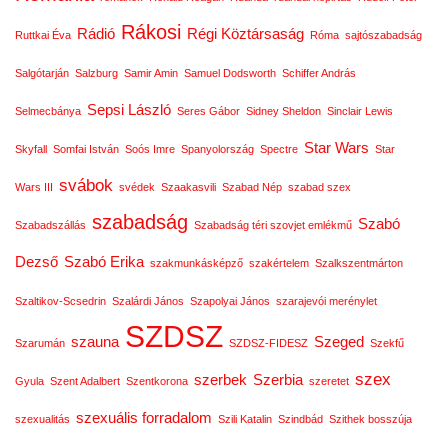
Rákosi
Rádió
Régi Köztársaság
Ruttkai Éva
Róma
sajtószabadság
Salgótarján
Salzburg
Samir Amin
Samuel Dodsworth
Schiffer András
Sepsi László
Selmecbánya
Seres Gábor
Sidney Sheldon
Sinclair Lewis
Star Wars
Skyfall
Somfai István
Soós Imre
Spanyolország
Spectre
Star
svábok
Wars III
svédek
Szaakasvili
Szabad Nép
szabad szex
szabadság
Szabó
Szabadszállás
Szabadság téri szovjet emlékmű
Dezső
Szabó Erika
szakmunkásképző
szakértelem
Szalkszentmárton
Szaltikov-Scsedrin
Szalárdi János
Szapolyai János
szarajevói merénylet
SZDSZ
szauna
Szeged
Szarumán
SZDSZ-FIDESZ
Szekfű
szex
szerbek
Szerbia
Gyula
Szent Adalbert
Szentkorona
szeretet
szexuális forradalom
szexualitás
Szili Katalin
Szindbád
Szithek bosszúja