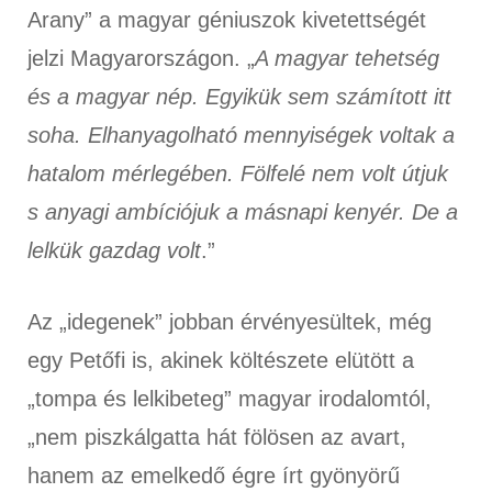
Arany” a magyar géniuszok kivetettségét
jelzi Magyarországon. „
A magyar tehetség
és a magyar nép. Egyikük sem számított itt
soha. Elhanyagolható mennyiségek voltak a
hatalom mérlegében. Fölfelé nem volt útjuk
s anyagi ambíciójuk a másnapi kenyér. De a
lelkük gazdag volt
.”
Az „idegenek” jobban érvényesültek, még
egy Petőfi is, akinek költészete elütött a
„tompa és lelkibeteg” magyar irodalomtól,
„nem piszkálgatta hát fölösen az avart,
hanem az emelkedő égre írt gyönyörű