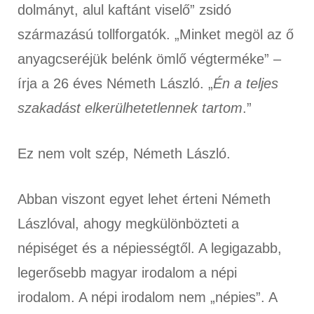
dolmányt, alul kaftánt viselő” zsidó
származású tollforgatók. „Minket megöl az ő
anyagcseréjük belénk ömlő végterméke” –
írja a 26 éves Németh László. „
Én a teljes
szakadást elkerülhetetlennek tartom
.”
Ez nem volt szép, Németh László.
Abban viszont egyet lehet érteni Németh
Lászlóval, ahogy megkülönbözteti a
népiséget és a népiességtől. A legigazabb,
legerősebb magyar irodalom a népi
irodalom. A népi irodalom nem „népies”. A