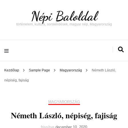
Népi Baloldal
történelem, kultúra, sorskérdések, magyar nép, Magyarország
Kezdőlap
Sample Page
Magyarország
Németh László,
népiség, fajiság
MAGYARORSZÁG
Németh László, népiség, fajiság
frissítve
december 10, 2020