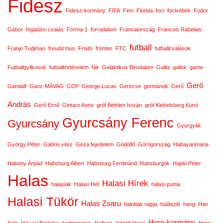
Fidesz
Fidesz-kormány
FIFA
Finn
Florida
foci
focivébék
Fodor
Gábor
fogadási csalás
Forma-1
forradalom
Franciaország
Francois Rabelais
futball
Franjo Tudjman
freudizmus
Frodó
frontier
FTC
futballcsalások
Futballgyilkosok
futballtörténelem
fák
Galaktikus Birodalom
Gallia
gallok
game
Gerő
Gandalf
Ganz-MÁVAG
GDP
George Lucas
Gerecse
germánok
Gerő
András
Gerő Ernő
Gintaro Aono
gróf Bethlen István
gróf Klebelsberg Kunó
Gyurcsány Ferenc
Gyurcsány
Gyurgyák
György Péter
Gábris vitéz
Géza fejedelem
Gödöllő
Görögország
Habayarimana
Habony Árpád
Habsburg Albert
Habsburg Ferdinánd
Habsburgok
Hajdú Péter
Halas
Halasi Hírek
halasiak
Halasi Hét
halasi puma
Halasi Tükör
Halas Zsaru
halottak napja
halászlé
hang
Han
Horn-kormány