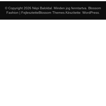
© Copyright 2026
Népi Baloldal
. Minden jog fenntartva.
Blossom
Fashion | Fejlesztette
Blossom Themes
.Készítette:
WordPress
.