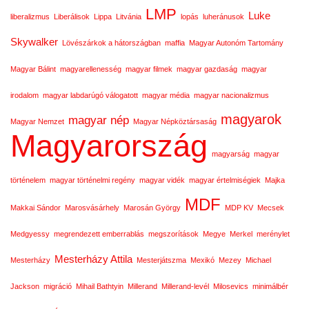
LMP
Luke
liberalizmus
Liberálisok
Lippa
Litvánia
lopás
luheránusok
Skywalker
Lövészárkok a hátországban
maffia
Magyar Autonóm Tartomány
Magyar Bálint
magyarellenesség
magyar filmek
magyar gazdaság
magyar
irodalom
magyar labdarúgó válogatott
magyar média
magyar nacionalizmus
magyarok
magyar nép
Magyar Nemzet
Magyar Népköztársaság
Magyarország
magyarság
magyar
történelem
magyar történelmi regény
magyar vidék
magyar értelmiségiek
Majka
MDF
Makkai Sándor
Marosvásárhely
Marosán György
MDP KV
Mecsek
Medgyessy
megrendezett emberrablás
megszorítások
Megye
Merkel
merénylet
Mesterházy Attila
Mesterházy
Mesterjátszma
Mexikó
Mezey
Michael
Jackson
migráció
Mihail Bathtyin
Millerand
Millerand-levél
Milosevics
minimálbér