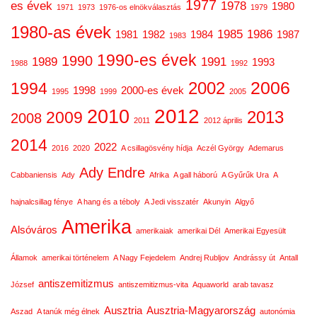
1977
es évek
1978
1980
1971
1973
1976-os elnökválasztás
1979
1980-as évek
1985
1986
1981
1982
1984
1987
1983
1990-es évek
1990
1989
1991
1993
1988
1992
2006
2002
1994
1998
2000-es évek
1995
1999
2005
2012
2010
2013
2009
2008
2011
2012 április
2014
2022
2016
2020
A csillagösvény hídja
Aczél György
Ademarus
Ady Endre
Cabbaniensis
Ady
Afrika
A gall háború
A Gyűrűk Ura
A
hajnalcsillag fénye
A hang és a téboly
A Jedi visszatér
Akunyin
Algyő
Amerika
Alsóváros
amerikaiak
amerikai Dél
Amerikai Egyesült
Államok
amerikai történelem
A Nagy Fejedelem
Andrej Rubljov
Andrássy út
Antall
antiszemitizmus
József
antiszemitizmus-vita
Aquaworld
arab tavasz
Ausztria
Ausztria-Magyarország
Aszad
A tanúk még élnek
autonómia