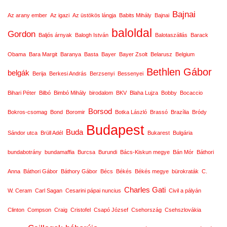
Bajnai
Az arany ember
Az igazi
Az üstökös lángja
Babits Mihály
Bajnai
baloldal
Gordon
Baljós árnyak
Balogh István
Balotaszállás
Barack
Obama
Bara Margit
Baranya
Basta
Bayer
Bayer Zsolt
Belarusz
Belgium
Bethlen Gábor
belgák
Berija
Berkesi András
Berzsenyi
Bessenyei
Bihari Péter
Bilbó
Bimbó Mihály
birodalom
BKV
Blaha Lujza
Bobby
Bocaccio
Borsod
Bokros-csomag
Bond
Boromir
Botka László
Brassó
Brazília
Bródy
Budapest
Buda
Sándor utca
Brüll Adél
Bukarest
Bulgária
bundabotrány
bundamaffia
Burcsa
Burundi
Bács-Kiskun megye
Bán Mór
Báthori
Anna
Báthori Gábor
Báthory Gábor
Bécs
Békés
Békés megye
bürokraták
C.
Charles Gati
W. Ceram
Carl Sagan
Cesarini pápai nuncius
Civil a pályán
Clinton
Compson
Craig
Cristofel
Csapó József
Csehország
Csehszlovákia