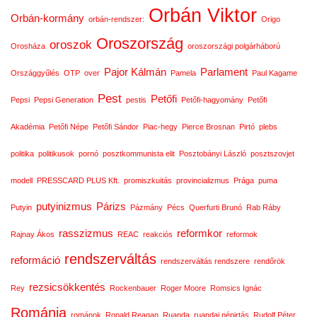
Orbán Viktor
Orbán-kormány
orbán-rendszer:
Origo
Oroszország
oroszok
Orosháza
oroszországi polgárháború
Pajor Kálmán
Parlament
Országgyűlés
OTP
over
Pamela
Paul Kagame
Pest
Petőfi
Pepsi
Pepsi Generation
pestis
Petőfi-hagyomány
Petőfi
Akadémia
Petőfi Népe
Petőfi Sándor
Piac-hegy
Pierce Brosnan
Pirtó
plebs
politika
politikusok
pornó
posztkommunista elit
Posztobányi László
posztszovjet
modell
PRESSCARD PLUS Kft.
promiszkuitás
provincializmus
Prága
puma
putyinizmus
Párizs
Putyin
Pázmány
Pécs
Querfurti Brunó
Rab Ráby
rasszizmus
reformkor
Rajnay Ákos
REAC
reakciós
reformok
rendszerváltás
reformáció
rendszerváltás rendszere
rendőrök
rezsicsökkentés
Rey
Rockenbauer
Roger Moore
Romsics Ignác
Románia
románok
Ronald Reagan
Ruanda
ruandai népirtás
Rudolf Péter