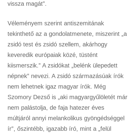
vissza magát”.
Véleményem szerint antiszemitának
tekinthető az a gondolatmenete, miszerint „a
zsidó test és zsidó szellem, akárhogy
keveredik európaiak közé, tüstént
kiismerszik.” A zsidókat „belénk ülepedett
népnek” nevezi. A zsidó származásúak írók
nem lehetnek igaz magyar írók. Még
Szomory Dezső is „aki magyargyűlöletét már
nem palástolja, de faja hatezer éves
múltjáról annyi melankolikus gyöngédséggel
ír”, őszintébb, igazabb író, mint a „felül