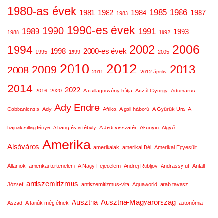
1980-as évek
1985
1986
1981
1982
1984
1987
1983
1990-es évek
1990
1989
1991
1993
1988
1992
2006
2002
1994
1998
2000-es évek
1995
1999
2005
2012
2010
2013
2009
2008
2011
2012 április
2014
2022
2016
2020
A csillagösvény hídja
Aczél György
Ademarus
Ady Endre
Cabbaniensis
Ady
Afrika
A gall háború
A Gyűrűk Ura
A
hajnalcsillag fénye
A hang és a téboly
A Jedi visszatér
Akunyin
Algyő
Amerika
Alsóváros
amerikaiak
amerikai Dél
Amerikai Egyesült
Államok
amerikai történelem
A Nagy Fejedelem
Andrej Rubljov
Andrássy út
Antall
antiszemitizmus
József
antiszemitizmus-vita
Aquaworld
arab tavasz
Ausztria
Ausztria-Magyarország
Aszad
A tanúk még élnek
autonómia