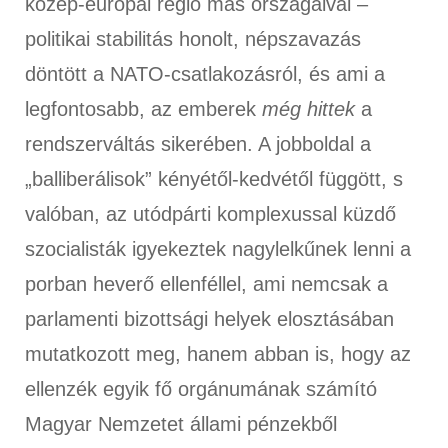
közép-európai régió más országaival –
politikai stabilitás honolt, népszavazás
döntött a NATO-csatlakozásról, és ami a
legfontosabb, az emberek
még hittek
a
rendszerváltás sikerében. A jobboldal a
„balliberálisok” kényétől-kedvétől függött, s
valóban, az utódpárti komplexussal küzdő
szocialisták igyekeztek nagylelkűnek lenni a
porban heverő ellenféllel, ami nemcsak a
parlamenti bizottsági helyek elosztásában
mutatkozott meg, hanem abban is, hogy az
ellenzék egyik fő orgánumának számító
Magyar Nemzetet állami pénzekből