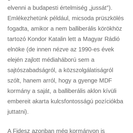
elvenni a budapesti értelmiség „jussát”).
Emlékezhetünk például, micsoda prüszkölés
fogadta, amikor a nem balliberális körökhöz
tartozó Kondor Katalin lett a Magyar Rádió
elnöke (de innen nézve az 1990-es évek
elején zajlott médiaháború sem a
sajtószabadságról, a közszolgálatiságról
szólt, hanem arról, hogy a gyenge MDF
kormány a saját, a balliberális aklon kívüli
embereit akarta kulcsfontosságú pozíciókba
juttatni).
A Fidesz azonban még kormányon is