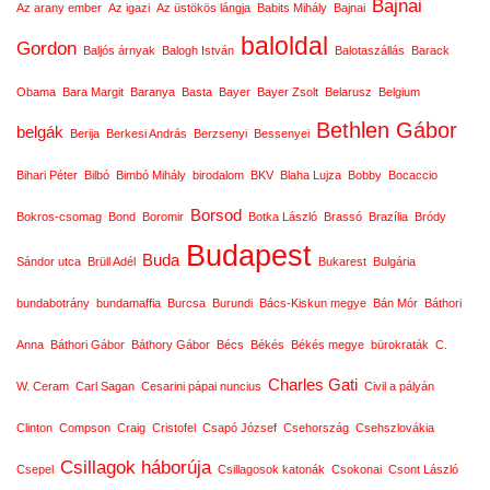
Bajnai
Az arany ember
Az igazi
Az üstökös lángja
Babits Mihály
Bajnai
baloldal
Gordon
Baljós árnyak
Balogh István
Balotaszállás
Barack
Obama
Bara Margit
Baranya
Basta
Bayer
Bayer Zsolt
Belarusz
Belgium
Bethlen Gábor
belgák
Berija
Berkesi András
Berzsenyi
Bessenyei
Bihari Péter
Bilbó
Bimbó Mihály
birodalom
BKV
Blaha Lujza
Bobby
Bocaccio
Borsod
Bokros-csomag
Bond
Boromir
Botka László
Brassó
Brazília
Bródy
Budapest
Buda
Sándor utca
Brüll Adél
Bukarest
Bulgária
bundabotrány
bundamaffia
Burcsa
Burundi
Bács-Kiskun megye
Bán Mór
Báthori
Anna
Báthori Gábor
Báthory Gábor
Bécs
Békés
Békés megye
bürokraták
C.
Charles Gati
W. Ceram
Carl Sagan
Cesarini pápai nuncius
Civil a pályán
Clinton
Compson
Craig
Cristofel
Csapó József
Csehország
Csehszlovákia
Csillagok háborúja
Csepel
Csillagosok katonák
Csokonai
Csont László