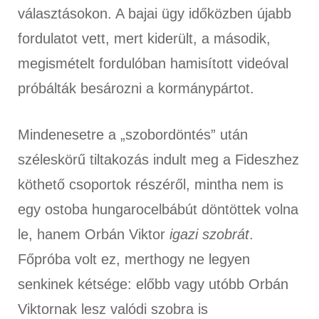
választásokon. A bajai ügy időközben újabb
fordulatot vett, mert kiderült, a második,
megismételt fordulóban hamisított videóval
próbálták besározni a kormánypártot.
Mindenesetre a „szobordöntés” után
széleskörű tiltakozás indult meg a Fideszhez
köthető csoportok részéről, mintha nem is
egy ostoba hungarocelbábút döntöttek volna
le, hanem Orbán Viktor
igazi szobrát
.
Főpróba volt ez, merthogy ne legyen
senkinek kétsége: előbb vagy utóbb Orbán
Viktornak lesz valódi szobra is