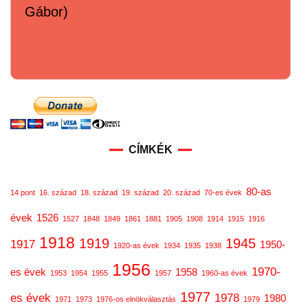
Gábor)
CÍMKÉK
80-as
14 pont
16. század
18. század
19. század
20. század
70-es évek
évek
1526
1527
1848
1849
1861
1881
1905
1908
1914
1915
1916
1918
1919
1945
1917
1950-
1920-as évek
1934
1935
1938
1956
1970-
es évek
1958
1953
1954
1955
1957
1960-as évek
1977
es évek
1978
1980
1971
1973
1976-os elnökválasztás
1979