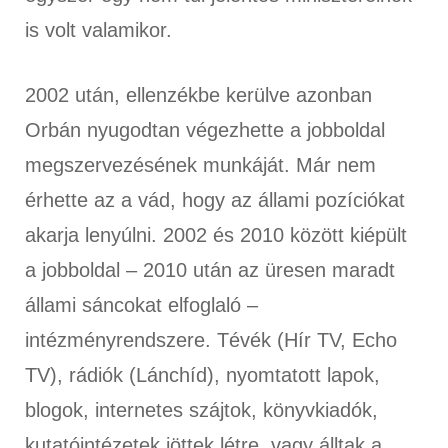
is volt valamikor.
2002 után, ellenzékbe kerülve azonban
Orbán nyugodtan végezhette a jobboldal
megszervezésének munkáját. Már nem
érhette az a vád, hogy az állami pozíciókat
akarja lenyúlni. 2002 és 2010 között kiépült
a jobboldal – 2010 után az üresen maradt
állami sáncokat elfoglaló –
intézményrendszere. Tévék (Hír TV, Echo
TV), rádiók (Lánchíd), nyomtatott lapok,
blogok, internetes szájtok, könyvkiadók,
kutatóintézetek jöttek létre, vagy álltak a