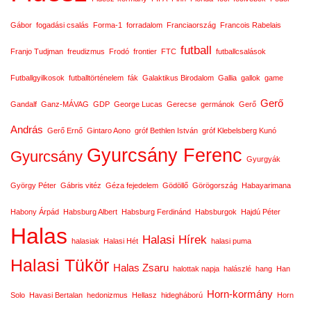
Gábor
fogadási csalás
Forma-1
forradalom
Franciaország
Francois Rabelais
futball
Franjo Tudjman
freudizmus
Frodó
frontier
FTC
futballcsalások
Futballgyilkosok
futballtörténelem
fák
Galaktikus Birodalom
Gallia
gallok
game
Gerő
Gandalf
Ganz-MÁVAG
GDP
George Lucas
Gerecse
germánok
Gerő
András
Gerő Ernő
Gintaro Aono
gróf Bethlen István
gróf Klebelsberg Kunó
Gyurcsány Ferenc
Gyurcsány
Gyurgyák
György Péter
Gábris vitéz
Géza fejedelem
Gödöllő
Görögország
Habayarimana
Habony Árpád
Habsburg Albert
Habsburg Ferdinánd
Habsburgok
Hajdú Péter
Halas
Halasi Hírek
halasiak
Halasi Hét
halasi puma
Halasi Tükör
Halas Zsaru
halottak napja
halászlé
hang
Han
Horn-kormány
Solo
Havasi Bertalan
hedonizmus
Hellasz
hidegháború
Horn