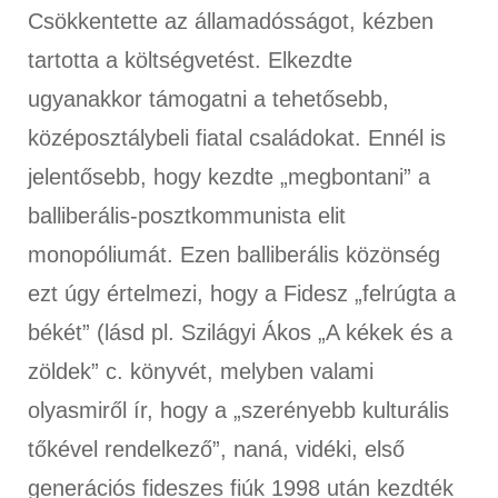
Csökkentette az államadósságot, kézben
tartotta a költségvetést. Elkezdte
ugyanakkor támogatni a tehetősebb,
középosztálybeli fiatal családokat. Ennél is
jelentősebb, hogy kezdte „megbontani” a
balliberális-posztkommunista elit
monopóliumát. Ezen balliberális közönség
ezt úgy értelmezi, hogy a Fidesz „felrúgta a
békét” (lásd pl. Szilágyi Ákos „A kékek és a
zöldek” c. könyvét, melyben valami
olyasmiről ír, hogy a „szerényebb kulturális
tőkével rendelkező”, naná, vidéki, első
generációs fideszes fiúk 1998 után kezdték