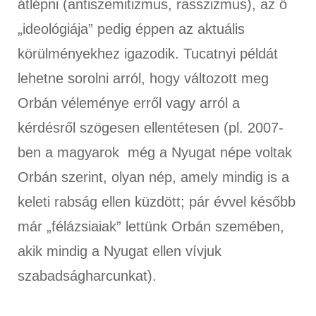
átlépni (antiszemitizmus, rasszizmus), az ő
„ideológiája” pedig éppen az aktuális
körülményekhez igazodik. Tucatnyi példát
lehetne sorolni arról, hogy változott meg
Orbán véleménye erről vagy arról a
kérdésről szögesen ellentétesen (pl. 2007-
ben a magyarok még a Nyugat népe voltak
Orbán szerint, olyan nép, amely mindig is a
keleti rabság ellen küzdött; pár évvel később
már „félázsiaiak” lettünk Orbán szemében,
akik mindig a Nyugat ellen vívjuk
szabadságharcunkat).