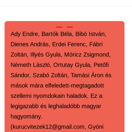
Ady Endre, Bartók Béla, Bibó István,
Dienes András, Erdei Ferenc, Fábri
Zoltán, Illyés Gyula, Móricz Zsigmond,
Németh László, Ortutay Gyula, Petőfi
Sándor, Szabó Zoltán, Tamási Áron és
mások mára elfeledett-megtagadott
szellemi nyomdokain haladok. Ez a
legigazabb és leghaladóbb magyar
hagyomány.
(kurucvitezek12@gmail.com, Gyóni