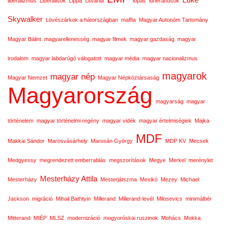
liberalizmus
Liberálisok
Lippa
Litvánia
lopás
luheránusok
Skywalker
Lövészárkok a hátországban
maffia
Magyar Autonóm Tartomány
Magyar Bálint
magyarellenesség
magyar filmek
magyar gazdaság
magyar
irodalom
magyar labdarúgó válogatott
magyar média
magyar nacionalizmus
magyarok
magyar nép
Magyar Nemzet
Magyar Népköztársaság
Magyarország
magyarság
magyar
történelem
magyar történelmi regény
magyar vidék
magyar értelmiségiek
Majka
MDF
Makkai Sándor
Marosvásárhely
Marosán György
MDP KV
Mecsek
Medgyessy
megrendezett emberrablás
megszorítások
Megye
Merkel
merénylet
Mesterházy Attila
Mesterházy
Mesterjátszma
Mexikó
Mezey
Michael
Jackson
migráció
Mihail Bathtyin
Millerand
Millerand-levél
Milosevics
minimálbér
Mitterand
MIÉP
MLSZ
modernizáció
mogyoróskai ruszinok
Mohács
Mokka