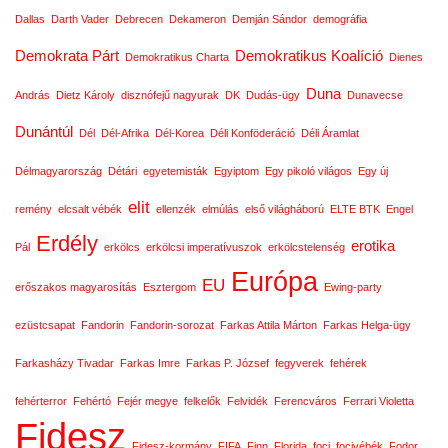
Dallas
Darth Vader
Debrecen
Dekameron
Demján Sándor
demográfia
Demokrata Párt
Demokratikus Koalíció
Demokratikus Charta
Dienes
Duna
András
Dietz Károly
disznófejű nagyurak
DK
Dudás-ügy
Dunavecse
Dunántúl
Dél
Dél-Afrika
Dél-Korea
Déli Konföderáció
Déli Áramlat
Délmagyarország
Détári
egyetemisták
Egyiptom
Egy pikoló világos
Egy új
elit
remény
elcsalt vébék
ellenzék
elmúlás
első világháború
ELTE BTK
Engel
Erdély
erotika
Pál
erkölcs
erkölcsi imperatívuszok
erkölcstelenség
Európa
EU
erőszakos magyarosítás
Esztergom
Ewing-party
ezüstcsapat
Fandorin
Fandorin-sorozat
Farkas Attila Márton
Farkas Helga-ügy
Farkasházy Tivadar
Farkas Imre
Farkas P. József
fegyverek
fehérek
fehérterror
Fehértó
Fejér megye
felkelők
Felvidék
Ferencváros
Ferrari Violetta
Fidesz
Fidesz-kormány
FIFA
Finn
Florida
foci
focivébék
Fodor