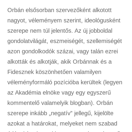
Orbán elsősorban szervezőként alkotott
nagyot, véleményem szerint, ideológusként
szerepe nem túl jelentős. Az új jobboldal
gondolatvilágát, eszmeiségét, szellemiségét
azon gondolkodók százai, vagy talán ezrei
alkották és alkotják, akik Orbánnak és a
Fidesznek köszönhetően valamilyen
véleményformáló pozícióba kerültek (legyen
az Akadémia elnöke vagy egy egyszerű
kommentelő valamelyik blogban). Orbán
szerepe inkább „negatív” jellegű, kijelölte
azokat a határokat, melyeket nem szabad