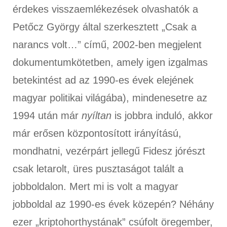
érdekes visszaemlékezések olvashatók a
Petőcz György által szerkesztett „Csak a
narancs volt…” című, 2002-ben megjelent
dokumentumkötetben, amely igen izgalmas
betekintést ad az 1990-es évek elejének
magyar politikai világába), mindenesetre az
1994 után már
nyíltan
is jobbra induló, akkor
már erősen központosított irányítású,
mondhatni, vezérpárt jellegű Fidesz jórészt
csak letarolt, üres pusztaságot talált a
jobboldalon. Mert mi is volt a magyar
jobboldal az 1990-es évek közepén? Néhány
ezer „kriptohorthystának” csúfolt öregember,