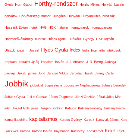
Horthy-rendszer
Gyula
Horn Gábor
Horthy Miklós
Horváth László
horvátok
Horvátország
humor
Hungária
Hunyadi
Hunyadi utca
husziták
Huszárik Zoltán
hutuk
HVG
HÖK
háború
hígmagyarok
hígmagyarság
Hódmezővásárhely
hübrisz
Hősök ligete
I. Rákóczi György
I. Szulejmán
I.
Illyés Gyula
Index
Ulászló
igazi
II. József
India
Internetto
intrikusok
Irapuato
Irodalmi Ujság
irodalom
István
J. J. Abrams
J. R. Ewing
Jadviga
párnája
Jakab
james Bond
Jancsó Miklós
Jaroslav Hašek
Jimmy Carter
Jobbik
jobboldal
Jugoszlávia
Jugoszláv Néphadsereg
Juhász Benedek
Juhász Gyula
Julius Caesar
János Zsigmond
Jászi Oszkár
Jókai
Jókai Mór
jólét
József Attila
július
Jürgen Böcking
Kabuga
Kalasnyikov-ügy
kalasnyikovok
kapitalizmus
kamarillapolitika
Kardos György
Karesz
Kastyják János
Kate
Kelet
Blackwell
Katona
Katona István
Kayibanda
Kazinczy
Kecskemét
Kelet-