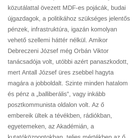
közutálattal övezett MDF-es pojácák, budai
újgazdagok, a politikához szükséges jelentős
pénzek, infrastruktúra, igazán komolyan
vehető szellemi háttér nélkül. Amikor
Debreczeni József még Orbán Viktor
tanácsadója volt, utóbbi azért panaszkodott,
mert Antall József üres zsebbel hagyta
magára a jobboldalt. Szinte minden hatalom
és pénz a „balliberális”, vagy inkább
posztkommunista oldalon volt. Az ő
embereik ültek a tévékben, rádiókban,
egyetemeken, az Akadémián, a
kutatóközpontokban, teljes mértékben az ő