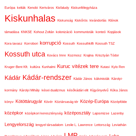
Európa
kelták
Kenobi
Kertváros
Kisfaludy
Kiskunfélegyháza
Kiskunhalas
Kiskunság
Kiskőrös
kivándorlás
Klónok
támadása
KNKSE
Kohout Zoltán
kolonizáció
kommunisták
konteó
Kopjások
korrupció
Kora tavasz
Korrobori
Kossuth
Kossuthkifli
Kossuth TSZ
Kossuth utca
Kovács Imre
Kozmosz
Krajina
Krisztyán Tódor
Kuruc vitézek tere
Kruger-Bent Kft.
kultúra
Kunhalmi
Kutasi
Kylo Ren
Kádár-rendszer
Kádár
Kádár János
kálvinisták
Károlyi-
kormány
Károlyi Mihály
kései dualizmus
későkádári elit
Kígyónyelvű
Kóka János
Kötöttárugyár
Közép-Európa
könyv
Kövér
Köztársaság tér
Középfölde
középkor
középosztály
középkori kereszténység
Lajosmizse
Lazenby
Lengyelország
lengyel társadalom
Leslie L. Lawrence
Lettország
Leviathán
LMP
Luke