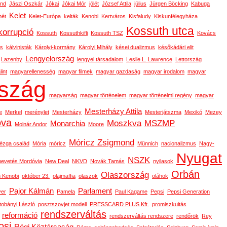
ond
Jászi Oszkár
Jókai
Jókai Mór
jólét
József Attila
július
Jürgen Böcking
Kabuga
Kelet
ét
Kelet-Európa
kelták
Kenobi
Kertváros
Kisfaludy
Kiskunfélegyháza
Kossuth utca
korrupció
Kossuth
Kossuthkifli
Kossuth TSZ
Kovács
os
kálvinisták
Károlyi-kormány
Károlyi Mihály
kései dualizmus
későkádári elit
Lengyelország
Lazenby
lengyel társadalom
Leslie L. Lawrence
Lettország
int
magyarellenesség
magyar filmek
magyar gazdaság
magyar irodalom
magyar
szág
magyarság
magyar történelem
magyar történelmi regény
magyar
Mesterházy Attila
e
Merkel
merénylet
Mesterházy
Mesterjátszma
Mexikó
Mezey
ova
Moszkva
MSZMP
Monarchia
Molnár Andor
Moore
Móricz Zsigmond
ézga család
Mória
móricz
Münnich
nacionalizmus
Nagy-
Nyugat
NSZK
nevetés Mordóvia
New Deal
NKVD
Novák Tamás
nyilasok
Orbán
Olaszország
 Kenobi
október 23.
olajmaffia
olaszok
oláhok
Pajor Kálmán
Parlament
ver
Pamela
Paul Kagame
Pepsi
Pepsi Generation
tobányi László
posztszovjet modell
PRESSCARD PLUS Kft.
promiszkuitás
rendszerváltás
reformáció
rendszerváltás rendszere
rendőrök
Rey
osi