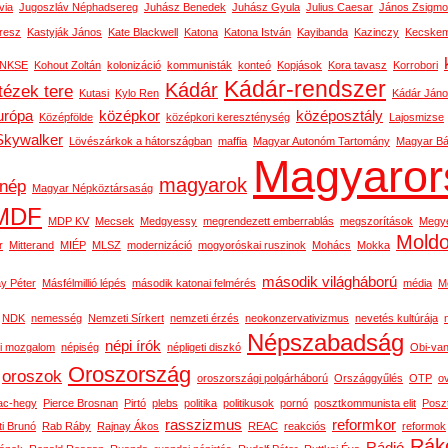
via
Jugoszláv Néphadsereg
Juhász Benedek
Juhász Gyula
Julius Caesar
János Zsigm
resz
Kastyják János
Kate Blackwell
Katona
Katona István
Kayibanda
Kazinczy
Kecskem
NKSE
Kohout Zoltán
kolonizáció
kommunisták
konteó
Kopjások
Kora tavasz
Korrobori
Kádár-rendszer
Kádár
tézek tere
Kutasi
Kylo Ren
Kádár Ján
urópa
középkor
középosztály
Középfölde
középkori kereszténység
Lajosmizse
Skywalker
Lövészárkok a hátországban
maffia
Magyar Autonóm Tartomány
Magyar Bál
Magyaror
magyarok
nép
Magyar Népköztársaság
MDF
MDP KV
Mecsek
Medgyessy
megrendezett emberrablás
megszorítások
Megy
Mold
r
Mitterand
MIÉP
MLSZ
modernizáció
mogyoróskai ruszinok
Mohács
Mokka
második világháború
y Péter
Másfélmillió lépés
második katonai felmérés
média
M
NDK
nemesség
Nemzeti Sírkert
nemzeti érzés
neokonzervativizmus
nevetés kultúrája
Népszabadság
népi írók
i mozgalom
népiség
népligeti diszkó
Obi-van
Oroszország
oroszok
oroszországi polgárháború
Országgyűlés
OTP
o
ac-hegy
Pierce Brosnan
Pirtó
plebs
politika
politikusok
pornó
posztkommunista elit
Posz
rasszizmus
reformkor
ti Brunó
Rab Ráby
Rajnay Ákos
REAC
reakciós
reformok
Rák