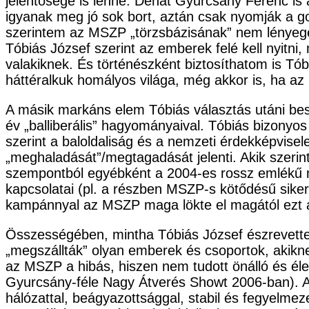
jelentősége is lenne. Dehát Gyurcsány Ferenc is 
igyanak meg jó sok bort, aztán csak nyomják a go
szerintem az MSZP „törzsbázisának” nem lényege a
Tóbiás József szerint az emberek felé kell nyitn
valakiknek. És történészként biztosíthatom is T
háttéralkuk homályos világa, még akkor is, ha az
A másik markáns elem Tóbiás választás utáni beszé
év „balliberális” hagyományaival. Tóbiás bizonyos
szerint a baloldaliság és a nemzeti érdekképvisel
„meghaladását”/megtagadását jelenti. Akik szerin
szempontból egyébként a 2004-es rossz emlékű né
kapcsolatai (pl. a részben MSZP-s kötődésű sike
kampánnyal az MSZP maga lökte el magától ezt a
Összességében, mintha Tóbiás József észrevette v
„megszállták” olyan emberek és csoportok, akikn
az MSZP a hibás, hiszen nem tudott önálló és élet
Gyurcsány-féle Nagy Átverés Showt 2006-ban). A
hálózattal, beágyazottsággal, stabil és fegyelmeze