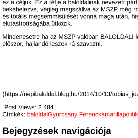
ez a céljuk. Ez a tétje a baloldalinak nevezett p
bekebelezve, végleg megszállva az MSZP még romj
és totális megsemmisülését vonná maga után, hisz
elutasítottságába ütközik.
Mindenesetre ha az MSZP valóban BALOLDALI le
először, hajlandó leszek rá szavazni.
(https://nepibaloldal.blog.hu/2014/10/13/tobias_
Post Views:
2 484
Címkék:
baloldal
Gyurcsány Ferenc
kamarillapoliti
Bejegyzések navigációja