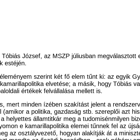
thet Tóbiás József, az MSZP júliusban megválasztott
k estéjén.
eményem szerint két fő elem tűnt ki: az egyik Gy
sta kamarillapolitika elvetése; a másik, hogy Tóbiás 
ldali értékek felvállalása mellett is.
s, mert minden ízében szakítást jelent a rendszerv
l (amikor a politika, gazdaság stb. szereplői azt hi
sz a helyettes államtitkár meg a tudomisénmilyen bi
nyomon e kamarillapolitika elemei tűnnek fel az ú
ár meg az osztályvezető, hogyan alakítják át a minis