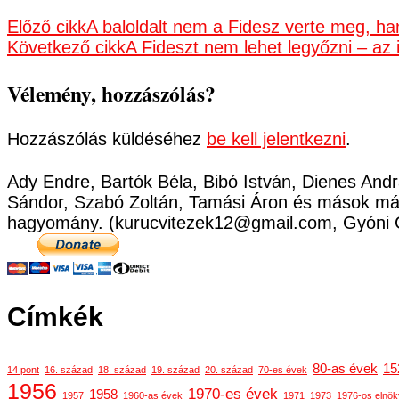
Előző cikk
A baloldalt nem a Fidesz verte meg, h
Következő cikk
A Fideszt nem lehet legyőzni – az 
Vélemény, hozzászólás?
Hozzászólás küldéséhez
be kell jelentkezni
.
Ady Endre, Bartók Béla, Bibó István, Dienes Andr
Sándor, Szabó Zoltán, Tamási Áron és mások már
hagyomány. (kurucvitezek12@gmail.com, Gyóni 
Címkék
80-as évek
15
14 pont
16. század
18. század
19. század
20. század
70-es évek
1956
1970-es évek
1958
1957
1960-as évek
1971
1973
1976-os elnök