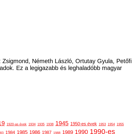
cz Zsigmond, Németh László, Ortutay Gyula, Petőfi
ladok. Ez a legigazabb és leghaladóbb magyar
19
1945
1950-es évek
1920-as évek
1934
1935
1938
1953
1954
1955
1990-es
1990
1985
1986
1989
1984
1987
83
1988