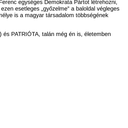
y Ferenc egységes Demokrata Pártot létrehozni,
ezen esetleges „győzelme” a baloldal végleges
zemélye is a magyar társadalom többségének
és PATRIÓTA, talán még én is, életemben