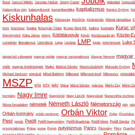
Jobbik
Bond
Jancsó Miklós
Jaroslav Hašek
Jimmy Carter
jobboldal
Jugoszlá
kapitalizmus
Kalasnyikov-ügy
kalasnyikovok
kamarillapolitika
Kardos György
Ka
Kiskunhalas
Kiskunság
Kiskőrös
kivándorlás
Klónok támadása
K
Kuruc vi
Imre
Kozmosz
Krajina
Krisztyán Tódor
Kruger-Bent Kft.
kultúra
Kunhalmi
Kötöttárugyár
Közép-E
Kígyónyelvű
Kóka János
könyv
Kövér
Köztársaság tér
LMP
Luke 
Leviathán
liberalizmus
Liberálisok
Lippa
Litvánia
lopás
luheránusok
magyar 
labdarúgó válogatott
magyar média
magyar nacionalizmus
Magyar Nemzet
vidék
magyar értelmiségiek
Majka
Makkai Sándor
Marosvásárhely
Marosán György
Michael Jackson
migráció
Mihail Bathtyin
Millerand
Millerand-levél
Milosevics
minimálbé
MSZP
MTA
MTK
MÁV
Márai
Márai Sándor
március
Márki-Zay
Márki-Za
Nagy Imre
kormány
Nagykörút
Nagy László
Nagyvárad
Naraszinha oszlopa
Németh László
Németország
németek
Néma forradalom
nép
nép
Orbán Viktor
Orbán-kormány
orbán-rendszer:
Origo
Orosháza
Pest
Petőfi
pestis
Petőfi-hagyomány
Petőfi Akadémia
Petőfi Népe
Petőfi Sándor
Pi
putyinizmus
Párizs
provincializmus
Prága
puma
Putyin
Pázmány
Pécs
Querfur
Románia