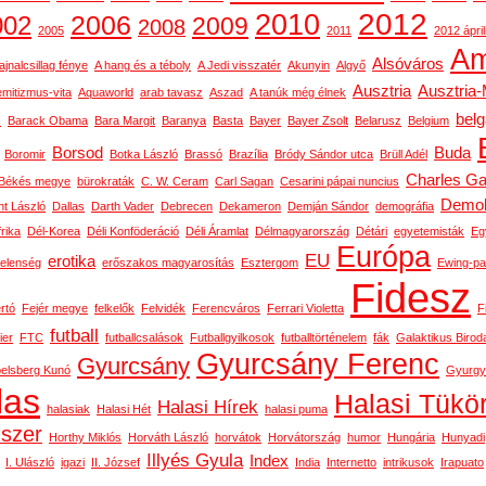
2012
2010
2006
002
2009
2008
2005
2011
2012 ápril
Am
Alsóváros
ajnalcsillag fénye
A hang és a téboly
A Jedi visszatér
Akunyin
Algyő
Ausztria
Ausztria
emitizmus-vita
Aquaworld
arab tavasz
Aszad
A tanúk még élnek
bel
s
Barack Obama
Bara Margit
Baranya
Basta
Bayer
Bayer Zsolt
Belarusz
Belgium
Borsod
Buda
Boromir
Botka László
Brassó
Brazília
Bródy Sándor utca
Brüll Adél
Charles Ga
Békés megye
bürokraták
C. W. Ceram
Carl Sagan
Cesarini pápai nuncius
Demok
t László
Dallas
Darth Vader
Debrecen
Dekameron
Demján Sándor
demográfia
rika
Dél-Korea
Déli Konföderáció
Déli Áramlat
Délmagyarország
Détári
egyetemisták
Eg
Európa
EU
erotika
telenség
erőszakos magyarosítás
Esztergom
Ewing-pa
Fidesz
rtó
Fejér megye
felkelők
Felvidék
Ferencváros
Ferrari Violetta
F
futball
ier
FTC
futballcsalások
Futballgyilkosok
futballtörténelem
fák
Galaktikus Birod
Gyurcsány Ferenc
Gyurcsány
belsberg Kunó
Gyurgy
las
Halasi Tükö
Halasi Hírek
halasiak
Halasi Hét
halasi puma
dszer
Horthy Miklós
Horváth László
horvátok
Horvátország
humor
Hungária
Hunyadi
Illyés Gyula
Index
I. Ulászló
igazi
II. József
India
Internetto
intrikusok
Irapuato