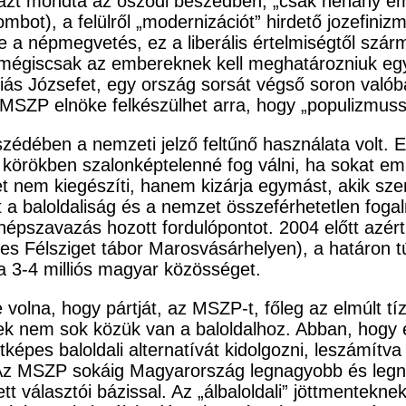
azt mondta az őszödi beszédben, „csak néhány embe
mbot), a felülről „modernizációt” hirdető jozefini
 népmegvetés, ez a liberális értelmiségtől származ
i, mégiscsak az embereknek kell meghatározniuk egy
óbiás Józsefet, egy ország sorsát végső soron va
 MSZP elnöke felkészülhet arra, hogy „populizmussa
dében a nemzeti jelző feltűnő használata volt. Ez 
 körökben szalonképtelenné fog válni, ha sokat em
et nem kiegészíti, hanem kizárja egymást, akik sze
t a baloldaliság és a nemzet összeférhetetlen fog
pszavazás hozott fordulópontot. 2004 előtt azért 
res Félsziget tábor Marosvásárhelyen), a határon
 3-4 milliós magyar közösséget.
olna, hogy pártját, az MSZP-t, főleg az elmúlt tíz
ek nem sok közük van a baloldalhoz. Abban, hogy
képes baloldali alternatívát kidolgozni, leszámít
z MSZP sokáig Magyarország legnagyobb és legnéps
tt választói bázissal. Az „álbaloldali” jöttmentekn