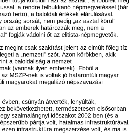
r tudja körülülni azt az asztalt”, a többiek meg
zmussal, a rendre felbukkanó népmegvetéssel (bár
ó fertő), a baloldali értékek elárulásával.
 ország sorsát, nem pedig „az asztal körül”
lóban az emberek határozzák meg, nem a
l” fogják vádolni őt az elitista-népmegvetők.
megint csak szakítást jelent az elmúlt főleg tíz
legeti a „nemzeti” szót. Azon körökben, akik
rint a baloldaliság a nemzet
almak (vannak ilyen emberek). Ebből a
az MSZP-nek is voltak jó határontúli magyar
 túli magyarokat megalázó népszavazási
 évben, csúnyán átverték, lenyúlták,
 ez bekövetkezhetett, természetesen elsősorban
va egy szalmalángnyi időszakot 2002-ben (és a
zerűbb pártja volt, hatalmas infrastruktúrával,
ek ezen infrastruktúra megszerzése volt, és ma is