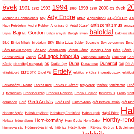
2
évek
1994
1991
1993
1998
2000-es évek
1992
1995
1999
Ady Endre
Ademarus Cabbaniensis
Ady
Afrika
A gall háború
A Gyűrűk Ura
A h
antiszemitizmus
Nagy Fejedelem
Andrej Rubljov
Andrássy út
Antall József
antisz
baloldal
Bajnai Gordon
Bajnai
Baljós árnyak
Balogh István
Balotaszállá
Bilbó
Bimbó Mihály
birodalom
BKV
Blaha Lujza
Bobby
Bocaccio
Bokros-csomag
Bond
Bács-Kiskun megye
Bán Mór
Báthori Anna
Báthori Gábor
Báthory Gábor
Bécs
Békés
Csillagok háborúja
Csehszlovákia
Csepel
Csillagosok katonák
Csokonai
Cson
Duna
Dunántúl
Károly
disznófejű nagyurak
DK
Dudás-ügy
Dunavecse
Dél
Dél-Af
Erdély
világháború
ELTE BTK
Engel Pál
erkölcs
erkölcsi imperatívuszok
erkölcs
Farkasházy Tivadar
Farkas Imre
Farkas P. József
fegyverek
fehérek
fehérterror
Fehé
1
forradalom
Franciaország
Francois Rabelais
Franjo Tudjman
freudizmus
Frodó
front
Gerő András
germánok
Gerő
Gerő Ernő
Gintaro Aono
gróf Bethlen István
gróf Kle
Ha
Habony Árpád
Habsburg Albert
Habsburg Ferdinánd
Habsburgok
Hajdú Péter
Horthy-ren
Horn-kormány
Hellasz
hidegháború
Horn Gyula
Horn Gábor
hígmagyarság
Hódmezővásárhely
hübrisz
Hősök ligete
I. Rákóczi György
I. Szulejmán