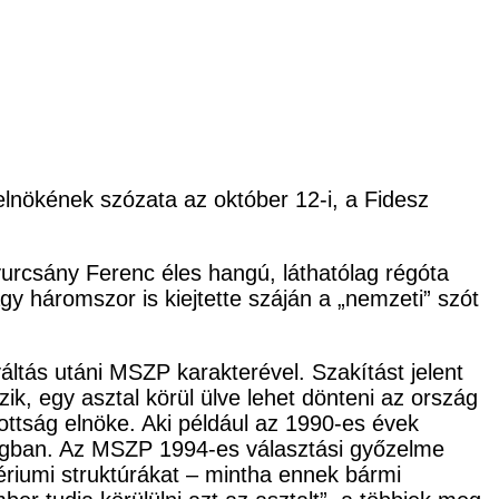
 elnökének szózata az október 12-i, a Fidesz
urcsány Ferenc éles hangú, láthatólag régóta
vagy háromszor is kiejtette száján a „nemzeti” szót
áltás utáni MSZP karakterével. Szakítást jelent
szik, egy asztal körül ülve lehet dönteni az ország
zottság elnöke. Aki például az 1990-es évek
jságban. Az MSZP 1994-es választási győzelme
ztériumi struktúrákat – mintha ennek bármi