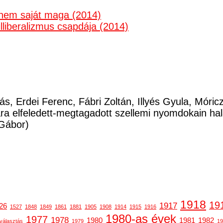
anem saját maga (2014)
illiberalizmus csapdája (2014)
ás, Erdei Ferenc, Fábri Zoltán, Illyés Gyula, Móri
a elfeledett-megtagadott szellemi nyomdokain ha
Gábor)
1918
19
1917
26
1527
1848
1849
1861
1881
1905
1908
1914
1915
1916
1980-as évek
1977
1978
1980
1981
1982
választás
1979
19