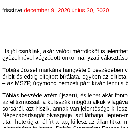
frissítve
december 9, 2020
június 30, 2020
Ha jól csinálják, akár valódi mérföldkőt is jelen
győzelmével végződött önkormányzati választáso
Tóbiás József markáns hangvételű beszédében vél
érlelt és eddig elfojtott bírálata, egyben az eliti
– az MSZP, úgymond nemzeti párt kíván lenni a balo
Tóbiás beszéde azért újszerű, és lehet akár fonto
az elitizmussal, a kulisszák mögötti alkuk világáva
sorsáról, azt hiszik, annak van jelentősége ki le
Népszabadságát olvasgatja, azt láthatja, lépten-
után hetekig arról írt a lap, ki lesz az államtitk