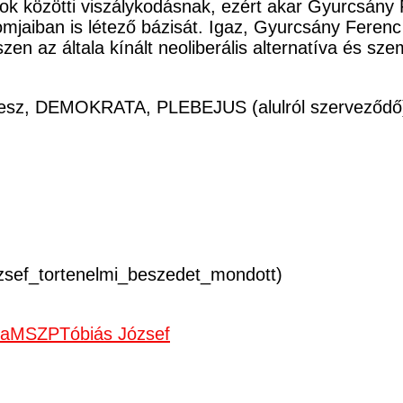
ártok közötti viszálykodásnak, ezért akar Gyurcsán
aiban is létező bázisát. Igaz, Gyurcsány Ferenc 
en az általa kínált neoliberális alternatíva és s
sz, DEMOKRATA, PLEBEJUS (alulról szerveződő) 
jozsef_tortenelmi_beszedet_mondott)
ka
MSZP
Tóbiás József