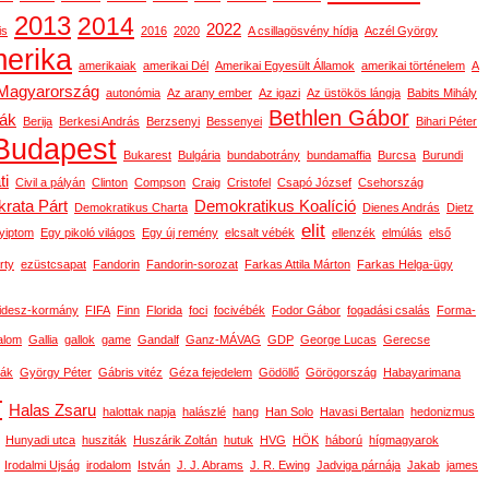
2013
2014
2022
is
2016
2020
A csillagösvény hídja
Aczél György
erika
amerikaiak
amerikai Dél
Amerikai Egyesült Államok
amerikai történelem
A
-Magyarország
autonómia
Az arany ember
Az igazi
Az üstökös lángja
Babits Mihály
Bethlen Gábor
gák
Berija
Berkesi András
Berzsenyi
Bessenyei
Bihari Péter
Budapest
Bukarest
Bulgária
bundabotrány
bundamaffia
Burcsa
Burundi
ti
Civil a pályán
Clinton
Compson
Craig
Cristofel
Csapó József
Csehország
rata Párt
Demokratikus Koalíció
Demokratikus Charta
Dienes András
Dietz
elit
yiptom
Egy pikoló világos
Egy új remény
elcsalt vébék
ellenzék
elmúlás
első
rty
ezüstcsapat
Fandorin
Fandorin-sorozat
Farkas Attila Márton
Farkas Helga-ügy
idesz-kormány
FIFA
Finn
Florida
foci
focivébék
Fodor Gábor
fogadási csalás
Forma-
alom
Gallia
gallok
game
Gandalf
Ganz-MÁVAG
GDP
George Lucas
Gerecse
ák
György Péter
Gábris vitéz
Géza fejedelem
Gödöllő
Görögország
Habayarimana
r
Halas Zsaru
halottak napja
halászlé
hang
Han Solo
Havasi Bertalan
hedonizmus
Hunyadi utca
husziták
Huszárik Zoltán
hutuk
HVG
HÖK
háború
hígmagyarok
Irodalmi Ujság
irodalom
István
J. J. Abrams
J. R. Ewing
Jadviga párnája
Jakab
james