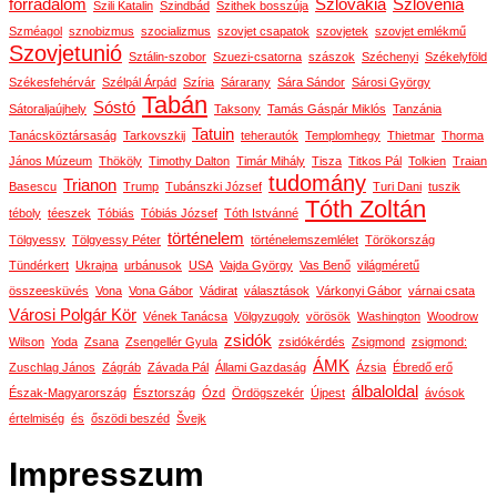
forradalom
Szlovákia
Szlovénia
Szili Katalin
Szindbád
Szithek bosszúja
Szméagol
sznobizmus
szocializmus
szovjet csapatok
szovjetek
szovjet emlékmű
Szovjetunió
Sztálin-szobor
Szuezi-csatorna
szászok
Széchenyi
Székelyföld
Székesfehérvár
Szélpál Árpád
Szíria
Sárarany
Sára Sándor
Sárosi György
Tabán
Sóstó
Sátoraljaújhely
Taksony
Tamás Gáspár Miklós
Tanzánia
Tatuin
Tanácsköztársaság
Tarkovszkij
teherautók
Templomhegy
Thietmar
Thorma
János Múzeum
Thököly
Timothy Dalton
Timár Mihály
Tisza
Titkos Pál
Tolkien
Traian
tudomány
Trianon
Basescu
Trump
Tubánszki József
Turi Dani
tuszik
Tóth Zoltán
téboly
téeszek
Tóbiás
Tóbiás József
Tóth Istvánné
történelem
Tölgyessy
Tölgyessy Péter
történelemszemlélet
Törökország
Tündérkert
Ukrajna
urbánusok
USA
Vajda György
Vas Benő
világméretű
összeesküvés
Vona
Vona Gábor
Vádirat
választások
Várkonyi Gábor
várnai csata
Városi Polgár Kör
Vének Tanácsa
Völgyzugoly
vörösök
Washington
Woodrow
zsidók
Wilson
Yoda
Zsana
Zsengellér Gyula
zsidókérdés
Zsigmond
zsigmond:
ÁMK
Zuschlag János
Zágráb
Závada Pál
Állami Gazdaság
Ázsia
Ébredő erő
álbaloldal
Észak-Magyarország
Észtország
Ózd
Ördögszekér
Újpest
ávósok
értelmiség
és
őszödi beszéd
Švejk
Impresszum