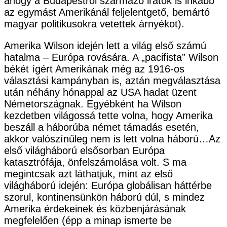
ahogy a Budapestről származó iratok is inkább
az egymást Amerikánál feljelentgető, bemártó
magyar politikusokra vetettek árnyékot).
Amerika Wilson idején lett a világ első számú
hatalma – Európa rovására. A „pacifista” Wilson
békét ígért Amerikának még az 1916-os
választási kampányban is, aztán megválasztása
után néhány hónappal az USA hadat üzent
Németországnak. Egyébként ha Wilson
kezdetben világossá tette volna, hogy Amerika
beszáll a háborúba német támadás esetén,
akkor valószínűleg nem is lett volna háború…Az
első világháború elsősorban Európa
katasztrófája, önfelszámolása volt. S ma
megintcsak azt láthatjuk, mint az első
világháború idején: Európa globálisan háttérbe
szorul, kontinensünkön háború dúl, s mindez
Amerika érdekeinek és közbenjárásának
megfelelően (épp a minap ismerte be