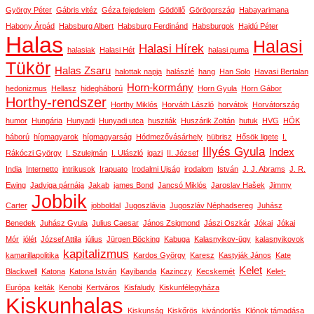
György Péter
Gábris vitéz
Géza fejedelem
Gödöllő
Görögország
Habayarimana
Habony Árpád
Habsburg Albert
Habsburg Ferdinánd
Habsburgok
Hajdú Péter
Halas
Halasi
Halasi Hírek
halasiak
Halasi Hét
halasi puma
Tükör
Halas Zsaru
halottak napja
halászlé
hang
Han Solo
Havasi Bertalan
Horn-kormány
hedonizmus
Hellasz
hidegháború
Horn Gyula
Horn Gábor
Horthy-rendszer
Horthy Miklós
Horváth László
horvátok
Horvátország
humor
Hungária
Hunyadi
Hunyadi utca
husziták
Huszárik Zoltán
hutuk
HVG
HÖK
háború
hígmagyarok
hígmagyarság
Hódmezővásárhely
hübrisz
Hősök ligete
I.
Illyés Gyula
Index
Rákóczi György
I. Szulejmán
I. Ulászló
igazi
II. József
India
Internetto
intrikusok
Irapuato
Irodalmi Ujság
irodalom
István
J. J. Abrams
J. R.
Ewing
Jadviga párnája
Jakab
james Bond
Jancsó Miklós
Jaroslav Hašek
Jimmy
Jobbik
Carter
jobboldal
Jugoszlávia
Jugoszláv Néphadsereg
Juhász
Benedek
Juhász Gyula
Julius Caesar
János Zsigmond
Jászi Oszkár
Jókai
Jókai
Mór
jólét
József Attila
július
Jürgen Böcking
Kabuga
Kalasnyikov-ügy
kalasnyikovok
kapitalizmus
kamarillapolitika
Kardos György
Karesz
Kastyják János
Kate
Kelet
Blackwell
Katona
Katona István
Kayibanda
Kazinczy
Kecskemét
Kelet-
Európa
kelták
Kenobi
Kertváros
Kisfaludy
Kiskunfélegyháza
Kiskunhalas
Kiskunság
Kiskőrös
kivándorlás
Klónok támadása