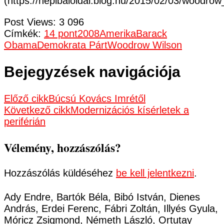
(https://nepibaloldal.blog.hu/2015/02/03/woodr
Post Views:
3 096
Címkék:
14 pont
2008
Amerika
Barack
Obama
Demokrata Párt
Woodrow Wilson
Bejegyzések navigációja
Előző cikk
Búcsú Kovács Imrétől
Következő cikk
Modernizációs kísérletek a
periférián
Vélemény, hozzászólás?
Hozzászólás küldéséhez
be kell jelentkezni
.
Ady Endre, Bartók Béla, Bibó István, Dienes
András, Erdei Ferenc, Fábri Zoltán, Illyés Gyula,
Móricz Zsigmond, Németh László, Ortutay