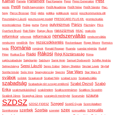
Pest
Kálmán
Parlament
Pamela
Paul Kagame
Pepsi
Pepsi Generation
Petőfi
pestis
Petőfi-hagyomány
Petőfi Akadémia
Petőfi Népe
Petőfi Sándor
Piac-
hegy
Pierce Brosnan
Pirtó
plebs
politika
politikusok
pornó
posztkommunista elit
Posztobányi László
posztszovjet modell
PRESSCARD PLUS Kft.
promiszkuitás
putyinizmus
Párizs
provincializmus
Prága
puma
Putyin
Pázmány
Pécs
rasszizmus
Querfurti Brunó
Rab Ráby
Rajnay Ákos
REAC
reakciós
rendszerváltás
reformkor
reformáció
reformok
rendszerváltás
rezsicsökkentés
rendszere
rendőrök
Rey
Rockenbauer
Roger Moore
Romsics
Románia
Ignác
románok
Ronald Reagan
Ruanda
ruandai népirtás
Rudolf
Rákosi
Rádió
Régi Köztársaság
Péter
Ruttkai Éva
Róma
sajtószabadság
Salgótarján
Salzburg
Samir Amin
Samuel Dodsworth
Schiffer András
Sepsi László
Selmecbánya
Seres Gábor
Sidney Sheldon
Sinclair Lewis
Skyfall
Star Wars
Somfai István
Soós Imre
Spanyolország
Spectre
Star Wars III
svábok
svédek
Szaakasvili
Szabad Nép
szabad szex
Szabadszállás
szabadság
Szabó Dezső
Szabó
Szabadság téri szovjet emlékmű
Erika
szakmunkásképző
szakértelem
Szalkszentmárton
Szaltikov-Scsedrin
szauna
Szalárdi János
Szapolyai János
szarajevói merénylet
Szarumán
SZDSZ
Szeged
SZDSZ-FIDESZ
Szekfű Gyula
Szent Adalbert
szex
szerbek
Szerbia
szexuális
Szentkorona
szeretet
szexualitás