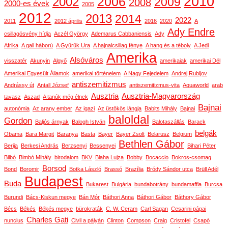
2010
2006
2002
2009
2008
2000-es évek
2005
2012
2013
2014
2022
2011
2012 április
2016
2020
A
Ady Endre
csillagösvény hídja
Aczél György
Ademarus Cabbaniensis
Ady
Afrika
A gall háború
A Gyűrűk Ura
A hajnalcsillag fénye
A hang és a téboly
A Jedi
Amerika
Alsóváros
visszatér
Akunyin
Algyő
amerikaiak
amerikai Dél
Amerikai Egyesült Államok
amerikai történelem
A Nagy Fejedelem
Andrej Rubljov
antiszemitizmus
Andrássy út
Antall József
antiszemitizmus-vita
Aquaworld
arab
Ausztria
Ausztria-Magyarország
tavasz
Aszad
A tanúk még élnek
Bajnai
autonómia
Az arany ember
Az igazi
Az üstökös lángja
Babits Mihály
Bajnai
baloldal
Gordon
Baljós árnyak
Balogh István
Balotaszállás
Barack
belgák
Obama
Bara Margit
Baranya
Basta
Bayer
Bayer Zsolt
Belarusz
Belgium
Bethlen Gábor
Berija
Berkesi András
Berzsenyi
Bessenyei
Bihari Péter
Bilbó
Bimbó Mihály
birodalom
BKV
Blaha Lujza
Bobby
Bocaccio
Bokros-csomag
Borsod
Bond
Boromir
Botka László
Brassó
Brazília
Bródy Sándor utca
Brüll Adél
Budapest
Buda
Bukarest
Bulgária
bundabotrány
bundamaffia
Burcsa
Burundi
Bács-Kiskun megye
Bán Mór
Báthori Anna
Báthori Gábor
Báthory Gábor
Bécs
Békés
Békés megye
bürokraták
C. W. Ceram
Carl Sagan
Cesarini pápai
Charles Gati
nuncius
Civil a pályán
Clinton
Compson
Craig
Cristofel
Csapó