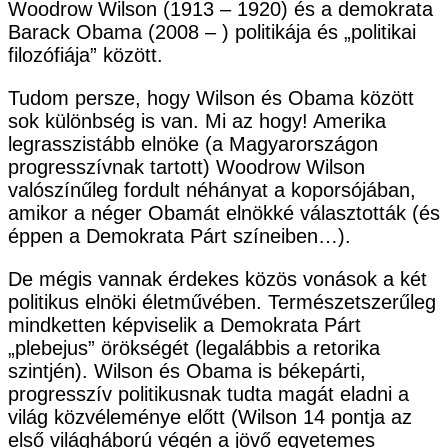
Woodrow Wilson (1913 – 1920) és a demokrata
Barack Obama (2008 – ) politikája és „politikai
filozófiája” között.
Tudom persze, hogy Wilson és Obama között
sok különbség is van. Mi az hogy! Amerika
legrasszistább elnöke (a Magyarországon
progresszívnak tartott) Woodrow Wilson
valószínűleg fordult néhányat a koporsójában,
amikor a néger Obamát elnökké választották (és
éppen a Demokrata Párt színeiben…).
De mégis vannak érdekes közös vonások a két
politikus elnöki életművében. Természetszerűleg
mindketten képviselik a Demokrata Párt
„plebejus” örökségét (legalábbis a retorika
szintjén). Wilson és Obama is békepárti,
progresszív politikusnak tudta magát eladni a
világ közvéleménye előtt (Wilson 14 pontja az
első világháború végén a jövő egyetemes