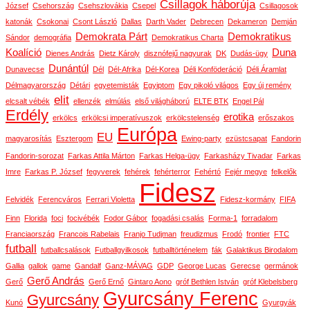
Csillagok háborúja
József
Csehország
Csehszlovákia
Csepel
Csillagosok
katonák
Csokonai
Csont László
Dallas
Darth Vader
Debrecen
Dekameron
Demján
Demokrata Párt
Demokratikus
Sándor
demográfia
Demokratikus Charta
Koalíció
Duna
Dienes András
Dietz Károly
disznófejű nagyurak
DK
Dudás-ügy
Dunántúl
Dunavecse
Dél
Dél-Afrika
Dél-Korea
Déli Konföderáció
Déli Áramlat
Délmagyarország
Détári
egyetemisták
Egyiptom
Egy pikoló világos
Egy új remény
elit
elcsalt vébék
ellenzék
elmúlás
első világháború
ELTE BTK
Engel Pál
Erdély
erotika
erkölcs
erkölcsi imperatívuszok
erkölcstelenség
erőszakos
Európa
EU
magyarosítás
Esztergom
Ewing-party
ezüstcsapat
Fandorin
Fandorin-sorozat
Farkas Attila Márton
Farkas Helga-ügy
Farkasházy Tivadar
Farkas
Imre
Farkas P. József
fegyverek
fehérek
fehérterror
Fehértó
Fejér megye
felkelők
Fidesz
Felvidék
Ferencváros
Ferrari Violetta
Fidesz-kormány
FIFA
Finn
Florida
foci
focivébék
Fodor Gábor
fogadási csalás
Forma-1
forradalom
Franciaország
Francois Rabelais
Franjo Tudjman
freudizmus
Frodó
frontier
FTC
futball
futballcsalások
Futballgyilkosok
futballtörténelem
fák
Galaktikus Birodalom
Gallia
gallok
game
Gandalf
Ganz-MÁVAG
GDP
George Lucas
Gerecse
germánok
Gerő András
Gerő
Gerő Ernő
Gintaro Aono
gróf Bethlen István
gróf Klebelsberg
Gyurcsány Ferenc
Gyurcsány
Kunó
Gyurgyák