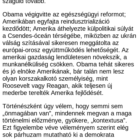
száguld tovább.
Obama végigvitte az egészségügyi reformot;
Amerikában egyfajta reindusztrializáció
kezdődött; Amerika áthelyezte külpolitikai súlyát
a Csendes-óceán térségébe, miközben az ukrán
válság szításával sikeresen meggátolta az
európai-orosz együttműködés lehetőségét. Az
amerikai gazdaság lendületesen növekszik, a
munkanélküliség csökken. Obama tehát sikeres
és jó elnöke Amerikának, bár talán nem lesz
olyan korszakalkotó személyiség, mint
Roosevelt vagy Reagan, akik teljesen új
mederbe terelték Amerika fejlődését.
Történészként úgy vélem, hogy semmi sem
„önmagában van”, mindennek megvan a maga
történelmi előzménye, gyökere, „kontextusa”.
Ezt figyelembe véve véleményem szerint elég
sok párhuzam mutatható ki a demokrata