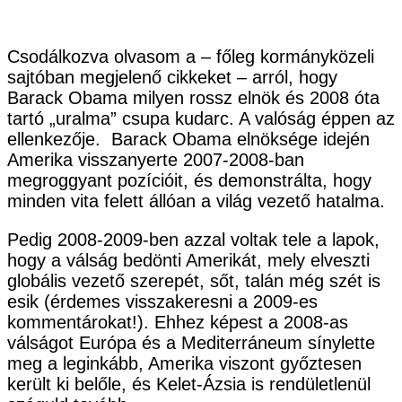
Csodálkozva olvasom a – főleg kormányközeli
sajtóban megjelenő cikkeket – arról, hogy
Barack Obama milyen rossz elnök és 2008 óta
tartó „uralma” csupa kudarc. A valóság éppen az
ellenkezője. Barack Obama elnöksége idején
Amerika visszanyerte 2007-2008-ban
megroggyant pozícióit, és demonstrálta, hogy
minden vita felett állóan a világ vezető hatalma.
Pedig 2008-2009-ben azzal voltak tele a lapok,
hogy a válság bedönti Amerikát, mely elveszti
globális vezető szerepét, sőt, talán még szét is
esik (érdemes visszakeresni a 2009-es
kommentárokat!). Ehhez képest a 2008-as
válságot Európa és a Mediterráneum sínylette
meg a leginkább, Amerika viszont győztesen
került ki belőle, és Kelet-Ázsia is rendületlenül