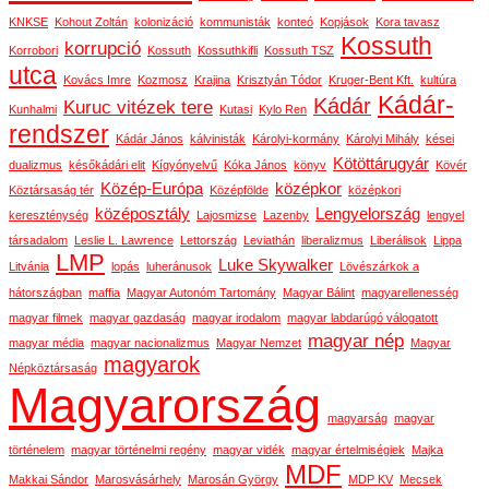
KNKSE
Kohout Zoltán
kolonizáció
kommunisták
konteó
Kopjások
Kora tavasz
Kossuth
korrupció
Korrobori
Kossuth
Kossuthkifli
Kossuth TSZ
utca
Kovács Imre
Kozmosz
Krajina
Krisztyán Tódor
Kruger-Bent Kft.
kultúra
Kádár-
Kádár
Kuruc vitézek tere
Kunhalmi
Kutasi
Kylo Ren
rendszer
Kádár János
kálvinisták
Károlyi-kormány
Károlyi Mihály
kései
Kötöttárugyár
dualizmus
későkádári elit
Kígyónyelvű
Kóka János
könyv
Kövér
Közép-Európa
középkor
Köztársaság tér
Középfölde
középkori
középosztály
Lengyelország
kereszténység
Lajosmizse
Lazenby
lengyel
társadalom
Leslie L. Lawrence
Lettország
Leviathán
liberalizmus
Liberálisok
Lippa
LMP
Luke Skywalker
Litvánia
lopás
luheránusok
Lövészárkok a
hátországban
maffia
Magyar Autonóm Tartomány
Magyar Bálint
magyarellenesség
magyar filmek
magyar gazdaság
magyar irodalom
magyar labdarúgó válogatott
magyar nép
magyar média
magyar nacionalizmus
Magyar Nemzet
Magyar
magyarok
Népköztársaság
Magyarország
magyarság
magyar
történelem
magyar történelmi regény
magyar vidék
magyar értelmiségiek
Majka
MDF
Makkai Sándor
Marosvásárhely
Marosán György
MDP KV
Mecsek