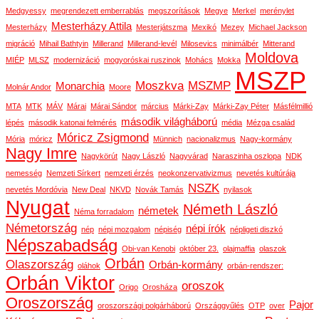
Medgyessy
megrendezett emberrablás
megszorítások
Megye
Merkel
merénylet
Mesterházy Attila
Mesterházy
Mesterjátszma
Mexikó
Mezey
Michael Jackson
migráció
Mihail Bathtyin
Millerand
Millerand-levél
Milosevics
minimálbér
Mitterand
Moldova
MIÉP
MLSZ
modernizáció
mogyoróskai ruszinok
Mohács
Mokka
MSZP
Moszkva
MSZMP
Monarchia
Molnár Andor
Moore
MTA
MTK
MÁV
Márai
Márai Sándor
március
Márki-Zay
Márki-Zay Péter
Másfélmillió
második világháború
lépés
második katonai felmérés
média
Mézga család
Móricz Zsigmond
Mória
móricz
Münnich
nacionalizmus
Nagy-kormány
Nagy Imre
Nagykörút
Nagy László
Nagyvárad
Naraszinha oszlopa
NDK
nemesség
Nemzeti Sírkert
nemzeti érzés
neokonzervativizmus
nevetés kultúrája
NSZK
nevetés Mordóvia
New Deal
NKVD
Novák Tamás
nyilasok
Nyugat
Németh László
németek
Néma forradalom
Németország
népi írók
nép
népi mozgalom
népiség
népligeti diszkó
Népszabadság
Obi-van Kenobi
október 23.
olajmaffia
olaszok
Orbán
Olaszország
Orbán-kormány
oláhok
orbán-rendszer:
Orbán Viktor
oroszok
Origo
Orosháza
Oroszország
Pajor
oroszországi polgárháború
Országgyűlés
OTP
over