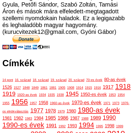
Gyula, Petőfi Sándor, Szabó Zoltán, Tamási
Áron és mások mára elfeledett-megtagadott
szellemi nyomdokain haladok. Ez a legigazabb
és leghaladóbb magyar hagyomány.
(kurucvitezek12@gmail.com, Gyóni Gábor)
Címkék
80-as évek
14 pont
16. század
18. század
19. század
20. század
70-es évek
1918
1917
1526
1527
1848
1849
1861
1881
1905
1908
1914
1915
1916
1919
1945
1950-es évek
1920-as évek
1934
1935
1938
1953
1954
1956
1970-es évek
1958
1955
1957
1960-as évek
1971
1973
1976-
1980-as évek
1977
1978
1980
os elnökválasztás
1979
1990
1985
1986
1989
1981
1982
1984
1987
1983
1988
1990-es évek
1994
1991
1993
1998
1992
1995
1999