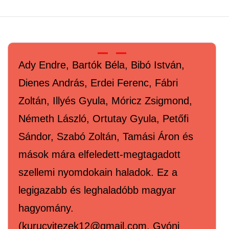
Ady Endre, Bartók Béla, Bibó István,
Dienes András, Erdei Ferenc, Fábri
Zoltán, Illyés Gyula, Móricz Zsigmond,
Németh László, Ortutay Gyula, Petőfi
Sándor, Szabó Zoltán, Tamási Áron és
mások mára elfeledett-megtagadott
szellemi nyomdokain haladok. Ez a
legigazabb és leghaladóbb magyar
hagyomány.
(kurucvitezek12@gmail.com, Gyóni