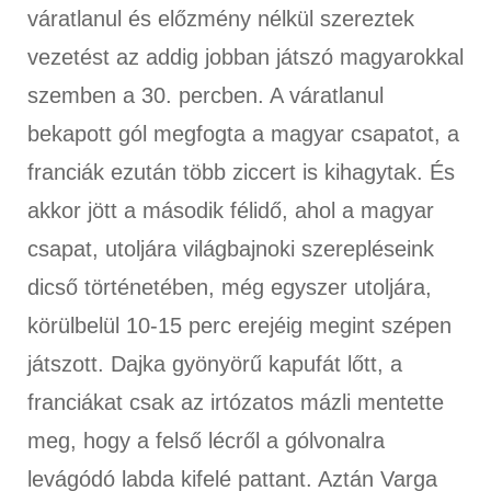
váratlanul és előzmény nélkül szereztek
vezetést az addig jobban játszó magyarokkal
szemben a 30. percben. A váratlanul
bekapott gól megfogta a magyar csapatot, a
franciák ezután több ziccert is kihagytak. És
akkor jött a második félidő, ahol a magyar
csapat, utoljára világbajnoki szerepléseink
dicső történetében, még egyszer utoljára,
körülbelül 10-15 perc erejéig megint szépen
játszott. Dajka gyönyörű kapufát lőtt, a
franciákat csak az irtózatos mázli mentette
meg, hogy a felső lécről a gólvonalra
levágódó labda kifelé pattant. Aztán Varga