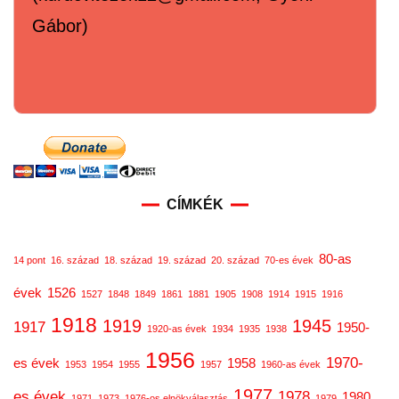
Gábor)
CÍMKÉK
80-as
14 pont
16. század
18. század
19. század
20. század
70-es évek
évek
1526
1527
1848
1849
1861
1881
1905
1908
1914
1915
1916
1918
1919
1945
1917
1950-
1920-as évek
1934
1935
1938
1956
1970-
es évek
1958
1953
1954
1955
1957
1960-as évek
1977
es évek
1978
1980
1971
1973
1976-os elnökválasztás
1979