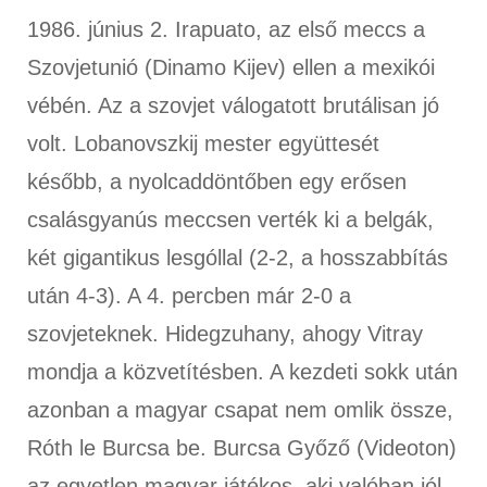
1986. június 2. Irapuato, az első meccs a
Szovjetunió (Dinamo Kijev) ellen a mexikói
vébén. Az a szovjet válogatott brutálisan jó
volt. Lobanovszkij mester együttesét
később, a nyolcaddöntőben egy erősen
csalásgyanús meccsen verték ki a belgák,
két gigantikus lesgóllal (2-2, a hosszabbítás
után 4-3). A 4. percben már 2-0 a
szovjeteknek. Hidegzuhany, ahogy Vitray
mondja a közvetítésben. A kezdeti sokk után
azonban a magyar csapat nem omlik össze,
Róth le Burcsa be. Burcsa Győző (Videoton)
az egyetlen magyar játékos, aki valóban jól