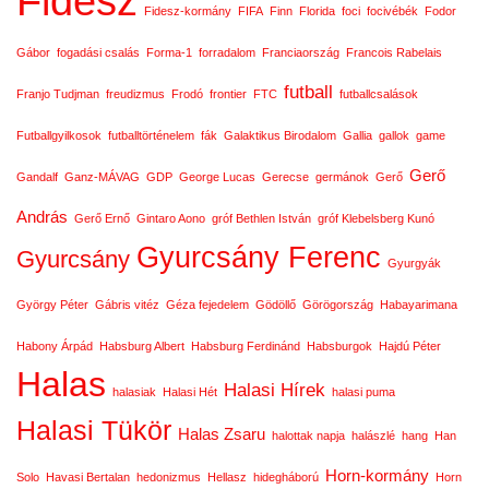
Fidesz
Fidesz-kormány
FIFA
Finn
Florida
foci
focivébék
Fodor
Gábor
fogadási csalás
Forma-1
forradalom
Franciaország
Francois Rabelais
futball
Franjo Tudjman
freudizmus
Frodó
frontier
FTC
futballcsalások
Futballgyilkosok
futballtörténelem
fák
Galaktikus Birodalom
Gallia
gallok
game
Gerő
Gandalf
Ganz-MÁVAG
GDP
George Lucas
Gerecse
germánok
Gerő
András
Gerő Ernő
Gintaro Aono
gróf Bethlen István
gróf Klebelsberg Kunó
Gyurcsány Ferenc
Gyurcsány
Gyurgyák
György Péter
Gábris vitéz
Géza fejedelem
Gödöllő
Görögország
Habayarimana
Habony Árpád
Habsburg Albert
Habsburg Ferdinánd
Habsburgok
Hajdú Péter
Halas
Halasi Hírek
halasiak
Halasi Hét
halasi puma
Halasi Tükör
Halas Zsaru
halottak napja
halászlé
hang
Han
Horn-kormány
Solo
Havasi Bertalan
hedonizmus
Hellasz
hidegháború
Horn