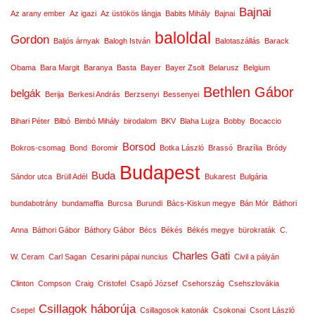
Bajnai
Az arany ember
Az igazi
Az üstökös lángja
Babits Mihály
Bajnai
baloldal
Gordon
Baljós árnyak
Balogh István
Balotaszállás
Barack
Obama
Bara Margit
Baranya
Basta
Bayer
Bayer Zsolt
Belarusz
Belgium
Bethlen Gábor
belgák
Berija
Berkesi András
Berzsenyi
Bessenyei
Bihari Péter
Bilbó
Bimbó Mihály
birodalom
BKV
Blaha Lujza
Bobby
Bocaccio
Borsod
Bokros-csomag
Bond
Boromir
Botka László
Brassó
Brazília
Bródy
Budapest
Buda
Sándor utca
Brüll Adél
Bukarest
Bulgária
bundabotrány
bundamaffia
Burcsa
Burundi
Bács-Kiskun megye
Bán Mór
Báthori
Anna
Báthori Gábor
Báthory Gábor
Bécs
Békés
Békés megye
bürokraták
C.
Charles Gati
W. Ceram
Carl Sagan
Cesarini pápai nuncius
Civil a pályán
Clinton
Compson
Craig
Cristofel
Csapó József
Csehország
Csehszlovákia
Csillagok háborúja
Csepel
Csillagosok katonák
Csokonai
Csont László