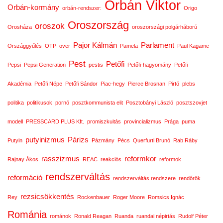
Orbán Viktor
Orbán-kormány
orbán-rendszer:
Origo
Oroszország
oroszok
Orosháza
oroszországi polgárháború
Pajor Kálmán
Parlament
Országgyűlés
OTP
over
Pamela
Paul Kagame
Pest
Petőfi
Pepsi
Pepsi Generation
pestis
Petőfi-hagyomány
Petőfi
Akadémia
Petőfi Népe
Petőfi Sándor
Piac-hegy
Pierce Brosnan
Pirtó
plebs
politika
politikusok
pornó
posztkommunista elit
Posztobányi László
posztszovjet
modell
PRESSCARD PLUS Kft.
promiszkuitás
provincializmus
Prága
puma
putyinizmus
Párizs
Putyin
Pázmány
Pécs
Querfurti Brunó
Rab Ráby
rasszizmus
reformkor
Rajnay Ákos
REAC
reakciós
reformok
rendszerváltás
reformáció
rendszerváltás rendszere
rendőrök
rezsicsökkentés
Rey
Rockenbauer
Roger Moore
Romsics Ignác
Románia
románok
Ronald Reagan
Ruanda
ruandai népirtás
Rudolf Péter