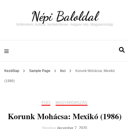
Népi Baloldal
történelem, kultúra, sorskérdések, magyar nép, Magyarország
Kezdőlap
Sample Page
foci
Korunk Mohácsa: Mexikó
(1986)
FOCI
,
MAGYARORSZÁG
Korunk Mohácsa: Mexikó (1986)
frissítve
december 7, 2020