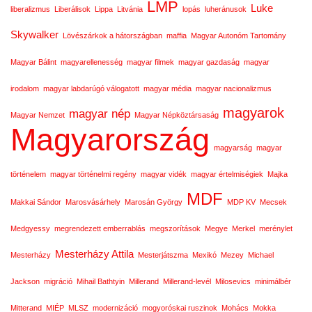
LMP
Luke
liberalizmus
Liberálisok
Lippa
Litvánia
lopás
luheránusok
Skywalker
Lövészárkok a hátországban
maffia
Magyar Autonóm Tartomány
Magyar Bálint
magyarellenesség
magyar filmek
magyar gazdaság
magyar
irodalom
magyar labdarúgó válogatott
magyar média
magyar nacionalizmus
magyarok
magyar nép
Magyar Nemzet
Magyar Népköztársaság
Magyarország
magyarság
magyar
történelem
magyar történelmi regény
magyar vidék
magyar értelmiségiek
Majka
MDF
Makkai Sándor
Marosvásárhely
Marosán György
MDP KV
Mecsek
Medgyessy
megrendezett emberrablás
megszorítások
Megye
Merkel
merénylet
Mesterházy Attila
Mesterházy
Mesterjátszma
Mexikó
Mezey
Michael
Jackson
migráció
Mihail Bathtyin
Millerand
Millerand-levél
Milosevics
minimálbér
Mitterand
MIÉP
MLSZ
modernizáció
mogyoróskai ruszinok
Mohács
Mokka