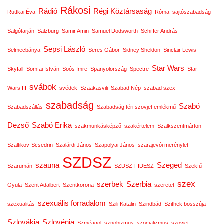
Rákosi
Rádió
Régi Köztársaság
Ruttkai Éva
Róma
sajtószabadság
Salgótarján
Salzburg
Samir Amin
Samuel Dodsworth
Schiffer András
Sepsi László
Selmecbánya
Seres Gábor
Sidney Sheldon
Sinclair Lewis
Star Wars
Skyfall
Somfai István
Soós Imre
Spanyolország
Spectre
Star
svábok
Wars III
svédek
Szaakasvili
Szabad Nép
szabad szex
szabadság
Szabó
Szabadszállás
Szabadság téri szovjet emlékmű
Dezső
Szabó Erika
szakmunkásképző
szakértelem
Szalkszentmárton
Szaltikov-Scsedrin
Szalárdi János
Szapolyai János
szarajevói merénylet
SZDSZ
szauna
Szeged
Szarumán
SZDSZ-FIDESZ
Szekfű
szex
szerbek
Szerbia
Gyula
Szent Adalbert
Szentkorona
szeretet
szexuális forradalom
szexualitás
Szili Katalin
Szindbád
Szithek bosszúja
Szlovákia
Szlovénia
Szméagol
sznobizmus
szocializmus
szovjet