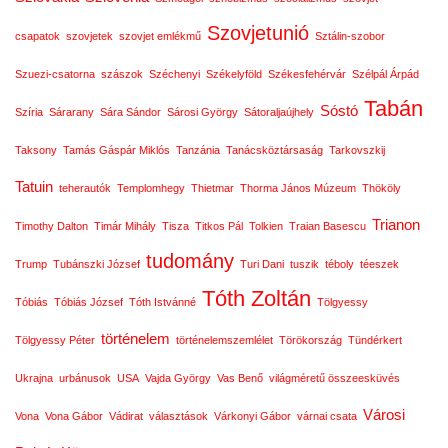
Szovjetunió
csapatok
szovjetek
szovjet emlékmű
Sztálin-szobor
Szuezi-csatorna
szászok
Széchenyi
Székelyföld
Székesfehérvár
Szélpál Árpád
Tabán
Sóstó
Szíria
Sárarany
Sára Sándor
Sárosi György
Sátoraljaújhely
Taksony
Tamás Gáspár Miklós
Tanzánia
Tanácsköztársaság
Tarkovszkij
Tatuin
teherautók
Templomhegy
Thietmar
Thorma János Múzeum
Thököly
Trianon
Timothy Dalton
Timár Mihály
Tisza
Titkos Pál
Tolkien
Traian Basescu
tudomány
Trump
Tubánszki József
Turi Dani
tuszik
téboly
téeszek
Tóth Zoltán
Tóbiás
Tóbiás József
Tóth Istvánné
Tölgyessy
történelem
Tölgyessy Péter
történelemszemlélet
Törökország
Tündérkert
Ukrajna
urbánusok
USA
Vajda György
Vas Benő
világméretű összeesküvés
Városi
Vona
Vona Gábor
Vádirat
választások
Várkonyi Gábor
várnai csata