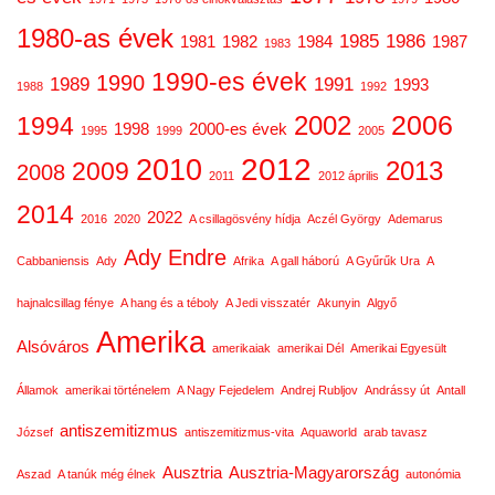
1980-as évek
1985
1986
1981
1982
1984
1987
1983
1990-es évek
1990
1989
1991
1993
1988
1992
2006
2002
1994
1998
2000-es évek
1995
1999
2005
2012
2010
2013
2009
2008
2011
2012 április
2014
2022
2016
2020
A csillagösvény hídja
Aczél György
Ademarus
Ady Endre
Cabbaniensis
Ady
Afrika
A gall háború
A Gyűrűk Ura
A
hajnalcsillag fénye
A hang és a téboly
A Jedi visszatér
Akunyin
Algyő
Amerika
Alsóváros
amerikaiak
amerikai Dél
Amerikai Egyesült
Államok
amerikai történelem
A Nagy Fejedelem
Andrej Rubljov
Andrássy út
Antall
antiszemitizmus
József
antiszemitizmus-vita
Aquaworld
arab tavasz
Ausztria
Ausztria-Magyarország
Aszad
A tanúk még élnek
autonómia