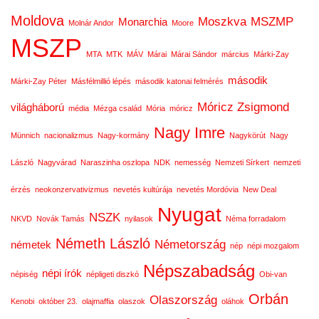
Moldova
Moszkva
MSZMP
Monarchia
Molnár Andor
Moore
MSZP
MTA
MTK
MÁV
Márai
Márai Sándor
március
Márki-Zay
második
Márki-Zay Péter
Másfélmillió lépés
második katonai felmérés
Móricz Zsigmond
világháború
média
Mézga család
Mória
móricz
Nagy Imre
Münnich
nacionalizmus
Nagy-kormány
Nagykörút
Nagy
László
Nagyvárad
Naraszinha oszlopa
NDK
nemesség
Nemzeti Sírkert
nemzeti
érzés
neokonzervativizmus
nevetés kultúrája
nevetés Mordóvia
New Deal
Nyugat
NSZK
NKVD
Novák Tamás
nyilasok
Néma forradalom
Németh László
Németország
németek
nép
népi mozgalom
Népszabadság
népi írók
népiség
népligeti diszkó
Obi-van
Orbán
Olaszország
Kenobi
október 23.
olajmaffia
olaszok
oláhok