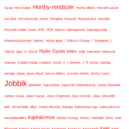
Horthy-rendszer
Gyula
Horn Gábor
Horthy Miklós
Horváth László
horvátok
Horvátország
humor
Hungária
Hunyadi
Hunyadi utca
husziták
Huszárik Zoltán
hutuk
HVG
HÖK
háború
hígmagyarok
hígmagyarság
Hódmezővásárhely
hübrisz
Hősök ligete
I. Rákóczi György
I. Szulejmán
I.
Illyés Gyula
Index
Ulászló
igazi
II. József
India
Internetto
intrikusok
Irapuato
Irodalmi Ujság
irodalom
István
J. J. Abrams
J. R. Ewing
Jadviga
párnája
Jakab
james Bond
Jancsó Miklós
Jaroslav Hašek
Jimmy Carter
Jobbik
jobboldal
Jugoszlávia
Jugoszláv Néphadsereg
Juhász Benedek
Juhász Gyula
Julius Caesar
János Zsigmond
Jászi Oszkár
Jókai
Jókai Mór
jólét
József Attila
július
Jürgen Böcking
Kabuga
Kalasnyikov-ügy
kalasnyikovok
kapitalizmus
kamarillapolitika
Kardos György
Karesz
Kastyják János
Kate
Kelet
Blackwell
Katona
Katona István
Kayibanda
Kazinczy
Kecskemét
Kelet-