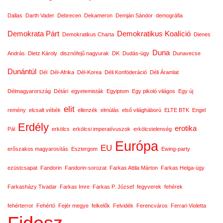
Dallas
Darth Vader
Debrecen
Dekameron
Demján Sándor
demográfia
Demokrata Párt
Demokratikus Koalíció
Demokratikus Charta
Dienes
Duna
András
Dietz Károly
disznófejű nagyurak
DK
Dudás-ügy
Dunavecse
Dunántúl
Dél
Dél-Afrika
Dél-Korea
Déli Konföderáció
Déli Áramlat
Délmagyarország
Détári
egyetemisták
Egyiptom
Egy pikoló világos
Egy új
elit
remény
elcsalt vébék
ellenzék
elmúlás
első világháború
ELTE BTK
Engel
Erdély
erotika
Pál
erkölcs
erkölcsi imperatívuszok
erkölcstelenség
Európa
EU
erőszakos magyarosítás
Esztergom
Ewing-party
ezüstcsapat
Fandorin
Fandorin-sorozat
Farkas Attila Márton
Farkas Helga-ügy
Farkasházy Tivadar
Farkas Imre
Farkas P. József
fegyverek
fehérek
fehérterror
Fehértó
Fejér megye
felkelők
Felvidék
Ferencváros
Ferrari Violetta