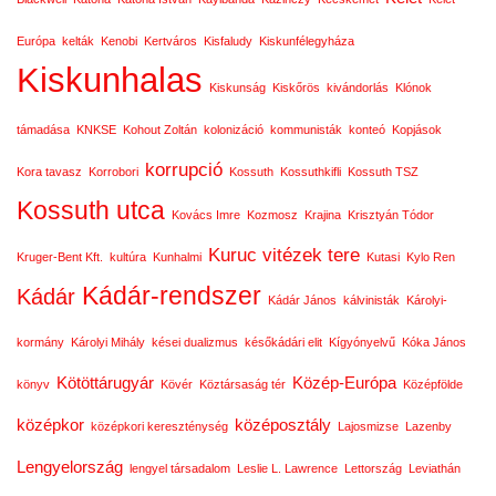
Európa
kelták
Kenobi
Kertváros
Kisfaludy
Kiskunfélegyháza
Kiskunhalas
Kiskunság
Kiskőrös
kivándorlás
Klónok
támadása
KNKSE
Kohout Zoltán
kolonizáció
kommunisták
konteó
Kopjások
korrupció
Kora tavasz
Korrobori
Kossuth
Kossuthkifli
Kossuth TSZ
Kossuth utca
Kovács Imre
Kozmosz
Krajina
Krisztyán Tódor
Kuruc vitézek tere
Kruger-Bent Kft.
kultúra
Kunhalmi
Kutasi
Kylo Ren
Kádár-rendszer
Kádár
Kádár János
kálvinisták
Károlyi-
kormány
Károlyi Mihály
kései dualizmus
későkádári elit
Kígyónyelvű
Kóka János
Kötöttárugyár
Közép-Európa
könyv
Kövér
Köztársaság tér
Középfölde
középkor
középosztály
középkori kereszténység
Lajosmizse
Lazenby
Lengyelország
lengyel társadalom
Leslie L. Lawrence
Lettország
Leviathán