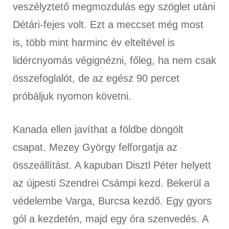
veszélyztető megmozdulás egy szöglet utáni
Détári-fejes volt. Ezt a meccset még most
is, több mint harminc év elteltével is
lidércnyomás végignézni, főleg, ha nem csak
összefoglalót, de az egész 90 percet
próbáljuk nyomon követni.
Kanada ellen javíthat a földbe döngölt
csapat. Mezey György felforgatja az
összeállítást. A kapuban Disztl Péter helyett
az újpesti Szendrei Csámpi kezd. Bekerül a
védelembe Varga, Burcsa kezdő. Egy gyors
gól a kezdetén, majd egy óra szenvedés. A