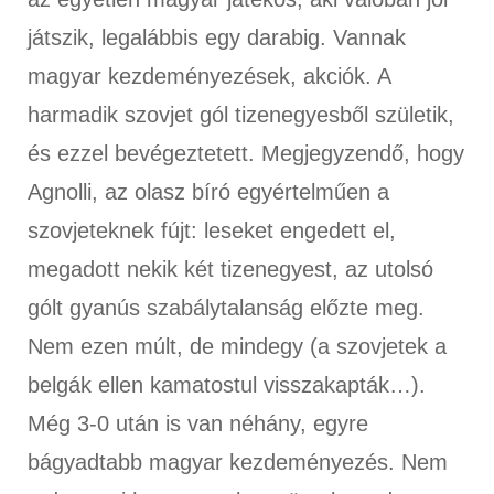
játszik, legalábbis egy darabig. Vannak
magyar kezdeményezések, akciók. A
harmadik szovjet gól tizenegyesből születik,
és ezzel bevégeztetett. Megjegyzendő, hogy
Agnolli, az olasz bíró egyértelműen a
szovjeteknek fújt: leseket engedett el,
megadott nekik két tizenegyest, az utolsó
gólt gyanús szabálytalanság előzte meg.
Nem ezen múlt, de mindegy (a szovjetek a
belgák ellen kamatostul visszakapták…).
Még 3-0 után is van néhány, egyre
bágyadtabb magyar kezdeményezés. Nem