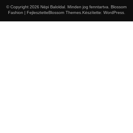
© Copyright 2026
Népi Baloldal
. Minden jog fenntartva.
Blossom
Fashion | Fejlesztette
Blossom Themes
.Készítette:
WordPress
.