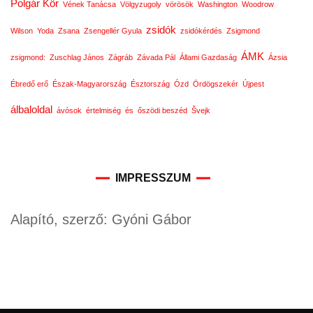
Polgár Kör
Vének Tanácsa
Völgyzugoly
vörösök
Washington
Woodrow
zsidók
Wilson
Yoda
Zsana
Zsengellér Gyula
zsidókérdés
Zsigmond
ÁMK
zsigmond:
Zuschlag János
Zágráb
Závada Pál
Állami Gazdaság
Ázsia
Ébredő erő
Észak-Magyarország
Észtország
Ózd
Ördögszekér
Újpest
álbaloldal
ávósok
értelmiség
és
őszödi beszéd
Švejk
IMPRESSZUM
Alapító, szerző: Gyóni Gábor