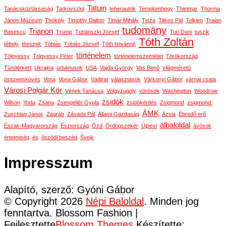
Tatuin
Tanácsköztársaság
Tarkovszkij
teherautók
Templomhegy
Thietmar
Thorma
János Múzeum
Thököly
Timothy Dalton
Timár Mihály
Tisza
Titkos Pál
Tolkien
Traian
tudomány
Trianon
Basescu
Trump
Tubánszki József
Turi Dani
tuszik
Tóth Zoltán
téboly
téeszek
Tóbiás
Tóbiás József
Tóth Istvánné
történelem
Tölgyessy
Tölgyessy Péter
történelemszemlélet
Törökország
Tündérkert
Ukrajna
urbánusok
USA
Vajda György
Vas Benő
világméretű
összeesküvés
Vona
Vona Gábor
Vádirat
választások
Várkonyi Gábor
várnai csata
Városi Polgár Kör
Vének Tanácsa
Völgyzugoly
vörösök
Washington
Woodrow
zsidók
Wilson
Yoda
Zsana
Zsengellér Gyula
zsidókérdés
Zsigmond
zsigmond:
ÁMK
Zuschlag János
Zágráb
Závada Pál
Állami Gazdaság
Ázsia
Ébredő erő
álbaloldal
Észak-Magyarország
Észtország
Ózd
Ördögszekér
Újpest
ávósok
értelmiség
és
őszödi beszéd
Švejk
Impresszum
Alapító, szerző: Gyóni Gábor
© Copyright 2026
Népi Baloldal
. Minden jog
fenntartva.
Blossom Fashion |
Fejlesztette
Blossom Themes
.Készítette: