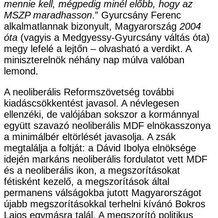
mennie kell, mégpedig minél előbb, hogy az
MSZP maradhasson
.” Gyurcsány Ferenc
alkalmatlannak bizonyult, Magyarország
2004
óta
(vagyis a Medgyessy-Gyurcsány váltás óta)
megy lefelé a lejtőn – olvasható a verdikt. A
miniszterelnök néhány nap múlva valóban
lemond.
A neoliberális Reformszövetség további
kiadáscsökkentést javasol. A névlegesen
ellenzéki, de valójában sokszor a kormánnyal
együtt szavazó neoliberális MDF elnökasszonya
a minimálbér eltörlését javasolja. A zsák
megtalálja a foltját: a Dávid Ibolya elnöksége
idején markáns neoliberális fordulatot vett MDF
és a neoliberális ikon, a megszorításokat
fétisként kezelő, a megszorítások által
permanens válságokba jutott Magyarországot
újabb megszorításokkal terhelni kívánó Bokros
Lajos egymásra talál. A megszorító politikus