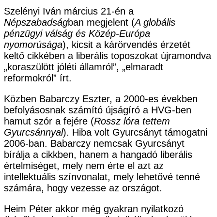
Szelényi Iván március 21-én a
Népszabadság
ban megjelent (
A globális
pénzügyi válság és Közép-Európa
nyomorúsága
), kicsit a kárörvendés érzetét
keltő cikkében a liberális toposzokat újramondva
„koraszülött jóléti államról”, „elmaradt
reformokról” írt.
Közben Babarczy Eszter, a 2000-es években
befolyásosnak számító újságíró a HVG-ben
hamut szór a fejére (
Rossz lóra tettem
Gyurcsánnyal
). Hiba volt Gyurcsányt támogatni
2006-ban. Babarczy nemcsak Gyurcsányt
bírálja a cikkben, hanem a hangadó liberális
értelmiséget, mely nem érte el azt az
intellektuális színvonalat, mely lehetővé tenné
számára, hogy vezesse az országot.
Heim Péter akkor még gyakran nyilatkozó