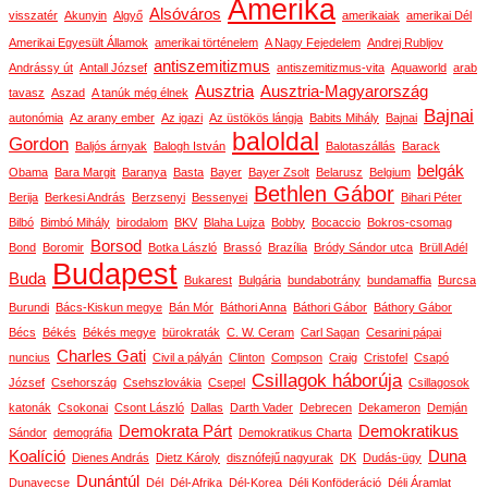
Amerika
Alsóváros
visszatér
Akunyin
Algyő
amerikaiak
amerikai Dél
Amerikai Egyesült Államok
amerikai történelem
A Nagy Fejedelem
Andrej Rubljov
antiszemitizmus
Andrássy út
Antall József
antiszemitizmus-vita
Aquaworld
arab
Ausztria
Ausztria-Magyarország
tavasz
Aszad
A tanúk még élnek
Bajnai
autonómia
Az arany ember
Az igazi
Az üstökös lángja
Babits Mihály
Bajnai
baloldal
Gordon
Baljós árnyak
Balogh István
Balotaszállás
Barack
belgák
Obama
Bara Margit
Baranya
Basta
Bayer
Bayer Zsolt
Belarusz
Belgium
Bethlen Gábor
Berija
Berkesi András
Berzsenyi
Bessenyei
Bihari Péter
Bilbó
Bimbó Mihály
birodalom
BKV
Blaha Lujza
Bobby
Bocaccio
Bokros-csomag
Borsod
Bond
Boromir
Botka László
Brassó
Brazília
Bródy Sándor utca
Brüll Adél
Budapest
Buda
Bukarest
Bulgária
bundabotrány
bundamaffia
Burcsa
Burundi
Bács-Kiskun megye
Bán Mór
Báthori Anna
Báthori Gábor
Báthory Gábor
Bécs
Békés
Békés megye
bürokraták
C. W. Ceram
Carl Sagan
Cesarini pápai
Charles Gati
nuncius
Civil a pályán
Clinton
Compson
Craig
Cristofel
Csapó
Csillagok háborúja
József
Csehország
Csehszlovákia
Csepel
Csillagosok
katonák
Csokonai
Csont László
Dallas
Darth Vader
Debrecen
Dekameron
Demján
Demokrata Párt
Demokratikus
Sándor
demográfia
Demokratikus Charta
Koalíció
Duna
Dienes András
Dietz Károly
disznófejű nagyurak
DK
Dudás-ügy
Dunántúl
Dunavecse
Dél
Dél-Afrika
Dél-Korea
Déli Konföderáció
Déli Áramlat