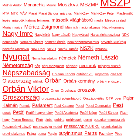
MSZP
Moszkva
MSZMP
Monarchia
Molnár Andor
Moore
MTA
MTK
MÁV
Márai
Márai Sándor
március
Márki-Zay
Márki-Zay Péter
Másfélmillió
második világháború
lépés
második katonai felmérés
média
Mézga család
Móricz Zsigmond
Mória
móricz
Münnich
nacionalizmus
Nagy-kormány
Nagy Imre
Nagykörút
Nagy László
Nagyvárad
Naraszinha oszlopa
NDK
nemesség
Nemzeti Sírkert
nemzeti érzés
neokonzervativizmus
nevetés kultúrája
NSZK
nevetés Mordóvia
New Deal
NKVD
Novák Tamás
nyilasok
Nyugat
Németh László
németek
Néma forradalom
Németország
népi írók
nép
népi mozgalom
népiség
népligeti diszkó
Népszabadság
Obi-van Kenobi
október 23.
olajmaffia
olaszok
Orbán
Olaszország
Orbán-kormány
oláhok
orbán-rendszer:
Orbán Viktor
oroszok
Origo
Orosháza
Oroszország
Pajor
oroszországi polgárháború
Országgyűlés
OTP
over
Pest
Kálmán
Parlament
Pamela
Paul Kagame
Pepsi
Pepsi Generation
Petőfi
pestis
Petőfi-hagyomány
Petőfi Akadémia
Petőfi Népe
Petőfi Sándor
Piac-
hegy
Pierce Brosnan
Pirtó
plebs
politika
politikusok
pornó
posztkommunista elit
Posztobányi László
posztszovjet modell
PRESSCARD PLUS Kft.
promiszkuitás
putyinizmus
Párizs
provincializmus
Prága
puma
Putyin
Pázmány
Pécs