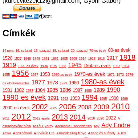
(kurucvitezek12@gmail.com, Gyóni Gábor)
Címkék
80-as évek
14 pont
16. század
18. század
19. század
20. század
70-es évek
1918
1917
1526
1527
1848
1849
1861
1881
1905
1908
1914
1915
1916
1919
1945
1950-es évek
1920-as évek
1934
1935
1938
1953
1954
1956
1970-es évek
1958
1955
1957
1960-as évek
1971
1973
1976-
1980-as évek
1977
1978
1980
os elnökválasztás
1979
1990
1985
1986
1989
1981
1982
1984
1987
1983
1988
1990-es évek
1994
1991
1993
1998
1992
1995
1999
2010
2006
2002
2009
2008
2000-es évek
2005
2012
2013
2014
2022
2011
2012 április
2016
2020
A
Ady Endre
csillagösvény hídja
Aczél György
Ademarus Cabbaniensis
Ady
Afrika
A gall háború
A Gyűrűk Ura
A hajnalcsillag fénye
A hang és a téboly
A Jedi