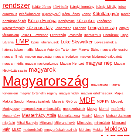
rendszer
Kádár János
kálvinisták
Károlyi-kormány
Károlyi Mihály
kései
Kötöttárugyár
dualizmus
későkádári elit
Kígyónyelvű
Kóka János
könyv
Kövér
Közép-Európa
középkor
Köztársaság tér
Középfölde
középkori
középosztály
Lengyelország
kereszténység
Lajosmizse
Lazenby
lengyel
társadalom
Leslie L. Lawrence
Lettország
Leviathán
liberalizmus
Liberálisok
Lippa
LMP
Luke Skywalker
Litvánia
lopás
luheránusok
Lövészárkok a
hátországban
maffia
Magyar Autonóm Tartomány
Magyar Bálint
magyarellenesség
magyar filmek
magyar gazdaság
magyar irodalom
magyar labdarúgó válogatott
magyar nép
magyar média
magyar nacionalizmus
Magyar Nemzet
Magyar
magyarok
Népköztársaság
Magyarország
magyarság
magyar
történelem
magyar történelmi regény
magyar vidék
magyar értelmiségiek
Majka
MDF
Makkai Sándor
Marosvásárhely
Marosán György
MDP KV
Mecsek
Medgyessy
megrendezett emberrablás
megszorítások
Megye
Merkel
merénylet
Mesterházy Attila
Mesterházy
Mesterjátszma
Mexikó
Mezey
Michael Jackson
migráció
Mihail Bathtyin
Millerand
Millerand-levél
Milosevics
minimálbér
Mitterand
Moldova
MIÉP
MLSZ
modernizáció
mogyoróskai ruszinok
Mohács
Mokka