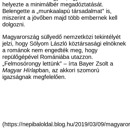
helyezte a minimálbér megadóztatását.
Belengette a „munkaalapú társadalmat” is,
miszerint a jövőben majd több embernek kell
dolgozni.
Magyarország süllyedő nemzetközi tekintélyét
jelzi, hogy Sólyom László köztársasági elnöknek
a románok nem engedték meg, hogy
repülőgépével Romániába utazzon.
„Felmosórongy lettünk” – írta Bayer Zsolt a
Magyar Hírlap
ban, az akkori szomorú
igazságnak megfelelően.
(https://nepibaloldal.blog.hu/2019/03/09/magya