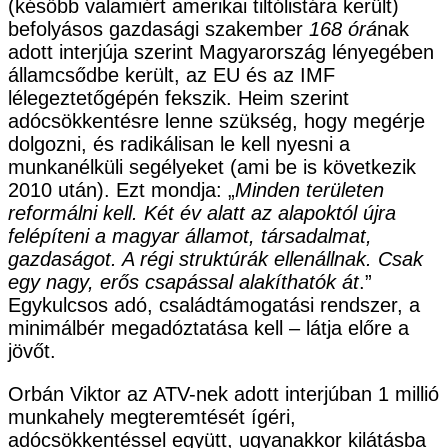
(később valamiért amerikai tiltólistára került)
befolyásos gazdasági szakember
168 órá
nak
adott interjúja szerint Magyarország lényegében
államcsődbe került, az EU és az IMF
lélegeztetőgépén fekszik. Heim szerint
adócsökkentésre lenne szükség, hogy megérje
dolgozni, és radikálisan le kell nyesni a
munkanélküli segélyeket (ami be is következik
2010 után). Ezt mondja: „
Minden területen
reformálni kell. Két év alatt az alapoktól újra
felépíteni a magyar államot, társadalmat,
gazdaságot. A régi struktúrák ellenállnak. Csak
egy nagy, erős csapással alakíthatók át
.”
Egykulcsos adó, családtámogatási rendszer, a
minimálbér megadóztatása kell – látja előre a
jövőt.
Orbán Viktor az ATV-nek adott interjúban 1 millió
munkahely megteremtését ígéri,
adócsökkentéssel együtt, ugyanakkor kilátásba