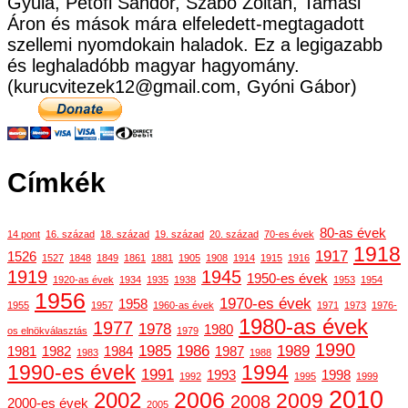
Gyula, Petőfi Sándor, Szabó Zoltán, Tamási
Áron és mások mára elfeledett-megtagadott
szellemi nyomdokain haladok. Ez a legigazabb
és leghaladóbb magyar hagyomány.
(kurucvitezek12@gmail.com, Gyóni Gábor)
Címkék
80-as évek
14 pont
16. század
18. század
19. század
20. század
70-es évek
1918
1917
1526
1527
1848
1849
1861
1881
1905
1908
1914
1915
1916
1919
1945
1950-es évek
1920-as évek
1934
1935
1938
1953
1954
1956
1970-es évek
1958
1955
1957
1960-as évek
1971
1973
1976-
1980-as évek
1977
1978
1980
os elnökválasztás
1979
1990
1985
1986
1989
1981
1982
1984
1987
1983
1988
1990-es évek
1994
1991
1993
1998
1992
1995
1999
2010
2006
2002
2009
2008
2000-es évek
2005