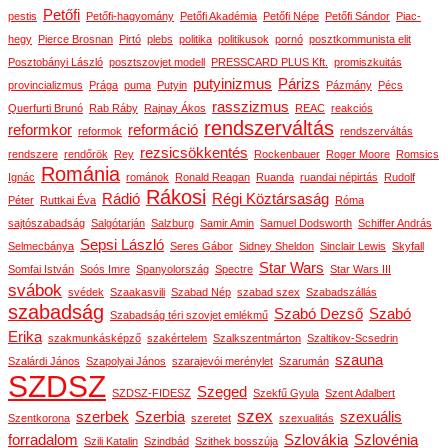
Petőfi
pestis
Petőfi-hagyomány
Petőfi Akadémia
Petőfi Népe
Petőfi Sándor
Piac-
hegy
Pierce Brosnan
Pirtó
plebs
politika
politikusok
pornó
posztkommunista elit
Posztobányi László
posztszovjet modell
PRESSCARD PLUS Kft.
promiszkuitás
putyinizmus
Párizs
provincializmus
Prága
puma
Putyin
Pázmány
Pécs
rasszizmus
Querfurti Brunó
Rab Ráby
Rajnay Ákos
REAC
reakciós
rendszerváltás
reformkor
reformáció
reformok
rendszerváltás
rezsicsökkentés
rendszere
rendőrök
Rey
Rockenbauer
Roger Moore
Romsics
Románia
Ignác
románok
Ronald Reagan
Ruanda
ruandai népirtás
Rudolf
Rákosi
Rádió
Régi Köztársaság
Péter
Ruttkai Éva
Róma
sajtószabadság
Salgótarján
Salzburg
Samir Amin
Samuel Dodsworth
Schiffer András
Sepsi László
Selmecbánya
Seres Gábor
Sidney Sheldon
Sinclair Lewis
Skyfall
Star Wars
Somfai István
Soós Imre
Spanyolország
Spectre
Star Wars III
svábok
svédek
Szaakasvili
Szabad Nép
szabad szex
Szabadszállás
szabadság
Szabó Dezső
Szabó
Szabadság téri szovjet emlékmű
Erika
szakmunkásképző
szakértelem
Szalkszentmárton
Szaltikov-Scsedrin
szauna
Szalárdi János
Szapolyai János
szarajevói merénylet
Szarumán
SZDSZ
Szeged
SZDSZ-FIDESZ
Szekfű Gyula
Szent Adalbert
szex
szerbek
Szerbia
szexuális
Szentkorona
szeretet
szexualitás
forradalom
Szlovákia
Szlovénia
Szili Katalin
Szindbád
Szithek bosszúja