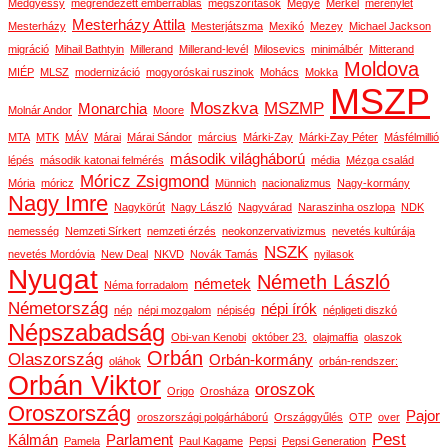
Medgyessy
megrendezett emberrablás
megszorítások
Megye
Merkel
merénylet
Mesterházy Attila
Mesterházy
Mesterjátszma
Mexikó
Mezey
Michael Jackson
migráció
Mihail Bathtyin
Millerand
Millerand-levél
Milosevics
minimálbér
Mitterand
Moldova
MIÉP
MLSZ
modernizáció
mogyoróskai ruszinok
Mohács
Mokka
MSZP
Moszkva
MSZMP
Monarchia
Molnár Andor
Moore
MTA
MTK
MÁV
Márai
Márai Sándor
március
Márki-Zay
Márki-Zay Péter
Másfélmillió
második világháború
lépés
második katonai felmérés
média
Mézga család
Móricz Zsigmond
Mória
móricz
Münnich
nacionalizmus
Nagy-kormány
Nagy Imre
Nagykörút
Nagy László
Nagyvárad
Naraszinha oszlopa
NDK
nemesség
Nemzeti Sírkert
nemzeti érzés
neokonzervativizmus
nevetés kultúrája
NSZK
nevetés Mordóvia
New Deal
NKVD
Novák Tamás
nyilasok
Nyugat
Németh László
németek
Néma forradalom
Németország
népi írók
nép
népi mozgalom
népiség
népligeti diszkó
Népszabadság
Obi-van Kenobi
október 23.
olajmaffia
olaszok
Orbán
Olaszország
Orbán-kormány
oláhok
orbán-rendszer:
Orbán Viktor
oroszok
Origo
Orosháza
Oroszország
Pajor
oroszországi polgárháború
Országgyűlés
OTP
over
Pest
Kálmán
Parlament
Pamela
Paul Kagame
Pepsi
Pepsi Generation