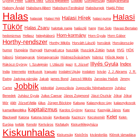
György Péter
Gábris vitéz
Géza fejedelem
Gödöllő
Görögország
Habayarimana
Habony Árpád
Habsburg Albert
Habsburg Ferdinánd
Habsburgok
Hajdú Péter
Halas
Halasi
Halasi Hírek
halasiak
Halasi Hét
halasi puma
Tükör
Halas Zsaru
halottak napja
halászlé
hang
Han Solo
Havasi Bertalan
Horn-kormány
hedonizmus
Hellasz
hidegháború
Horn Gyula
Horn Gábor
Horthy-rendszer
Horthy Miklós
Horváth László
horvátok
Horvátország
humor
Hungária
Hunyadi
Hunyadi utca
husziták
Huszárik Zoltán
hutuk
HVG
HÖK
háború
hígmagyarok
hígmagyarság
Hódmezővásárhely
hübrisz
Hősök ligete
I.
Illyés Gyula
Index
Rákóczi György
I. Szulejmán
I. Ulászló
igazi
II. József
India
Internetto
intrikusok
Irapuato
Irodalmi Ujság
irodalom
István
J. J. Abrams
J. R.
Ewing
Jadviga párnája
Jakab
james Bond
Jancsó Miklós
Jaroslav Hašek
Jimmy
Jobbik
Carter
jobboldal
Jugoszlávia
Jugoszláv Néphadsereg
Juhász
Benedek
Juhász Gyula
Julius Caesar
János Zsigmond
Jászi Oszkár
Jókai
Jókai
Mór
jólét
József Attila
július
Jürgen Böcking
Kabuga
Kalasnyikov-ügy
kalasnyikovok
kapitalizmus
kamarillapolitika
Kardos György
Karesz
Kastyják János
Kate
Kelet
Blackwell
Katona
Katona István
Kayibanda
Kazinczy
Kecskemét
Kelet-
Európa
kelták
Kenobi
Kertváros
Kisfaludy
Kiskunfélegyháza
Kiskunhalas
Kiskunság
Kiskőrös
kivándorlás
Klónok támadása