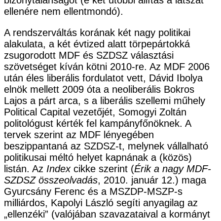
ellenére nem ellentmondó).
A rendszerváltás korának két nagy politikai
alakulata, a két évtized alatt törpepártokká
zsugorodott MDF és SZDSZ választási
szövetséget kíván kötni 2010-re. Az MDF 2006
után éles liberális fordulatot vett, Dávid Ibolya
elnök mellett 2009 óta a neoliberális Bokros
Lajos a párt arca, s a liberális szellemi műhely
Political Capital vezetőjét, Somogyi Zoltán
politológust kérték fel kampányfőnöknek. A
tervek szerint az MDF lényegében
beszippantaná az SZDSZ-t, melynek vállalható
politikusai méltó helyet kapnának a (közös)
listán. Az
Index
cikke szerint (
Érik a nagy MDF-
SZDSZ összeolvadás
, 2010. január 12.) maga
Gyurcsány Ferenc és a MSZDP-MSZP-s
milliárdos, Kapolyi László segíti anyagilag az
„ellenzéki” (valójában szavazataival a kormányt