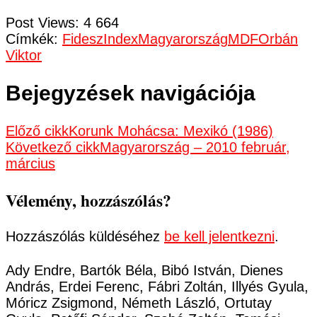
Post Views:
4 664
Címkék:
Fidesz
Index
Magyarország
MDF
Orbán
Viktor
Bejegyzések navigációja
Előző cikk
Korunk Mohácsa: Mexikó (1986)
Következő cikk
Magyarország – 2010 február,
március
Vélemény, hozzászólás?
Hozzászólás küldéséhez
be kell jelentkezni
.
Ady Endre, Bartók Béla, Bibó István, Dienes
András, Erdei Ferenc, Fábri Zoltán, Illyés Gyula,
Móricz Zsigmond, Németh László, Ortutay