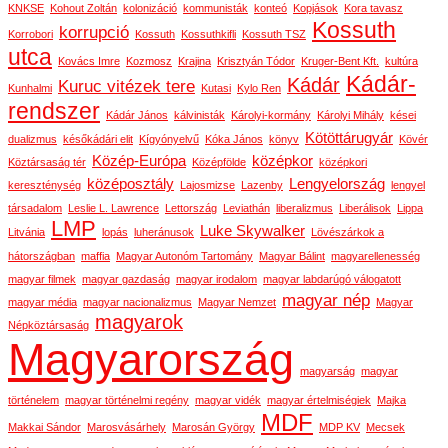
KNKSE
Kohout Zoltán
kolonizáció
kommunisták
konteó
Kopjások
Kora tavasz
Kossuth
korrupció
Korrobori
Kossuth
Kossuthkifli
Kossuth TSZ
utca
Kovács Imre
Kozmosz
Krajina
Krisztyán Tódor
Kruger-Bent Kft.
kultúra
Kádár-
Kádár
Kuruc vitézek tere
Kunhalmi
Kutasi
Kylo Ren
rendszer
Kádár János
kálvinisták
Károlyi-kormány
Károlyi Mihály
kései
Kötöttárugyár
dualizmus
későkádári elit
Kígyónyelvű
Kóka János
könyv
Kövér
Közép-Európa
középkor
Köztársaság tér
Középfölde
középkori
középosztály
Lengyelország
kereszténység
Lajosmizse
Lazenby
lengyel
társadalom
Leslie L. Lawrence
Lettország
Leviathán
liberalizmus
Liberálisok
Lippa
LMP
Luke Skywalker
Litvánia
lopás
luheránusok
Lövészárkok a
hátországban
maffia
Magyar Autonóm Tartomány
Magyar Bálint
magyarellenesség
magyar filmek
magyar gazdaság
magyar irodalom
magyar labdarúgó válogatott
magyar nép
magyar média
magyar nacionalizmus
Magyar Nemzet
Magyar
magyarok
Népköztársaság
Magyarország
magyarság
magyar
történelem
magyar történelmi regény
magyar vidék
magyar értelmiségiek
Majka
MDF
Makkai Sándor
Marosvásárhely
Marosán György
MDP KV
Mecsek