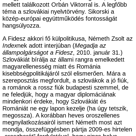
mellett találkozott Orbán Viktorral is. A legfőbb
téma a szlovákiai nyelvtörvény. Sikorski a
közép-európai együttműködés fontosságát
hangsúlyozza.
A Fidesz akkori fő külpolitikusa, Németh Zsolt az
Index
nek adott interjúban (
Megadja az
állampolgárságot a Fidesz
, 2010. január 31.)
Szlovákiát bírálja az állami rangra emelkedett
magyarellenesség miatt és Románia
kisebbségpolitikájáról szól elismerően. Mára a
szereposztás megfordult, a szlovákok a jó fiúk,
a románok a rossz fiúk budapesti szemmel, de
ne feledjük, hogy a magyar diplomáciának
mindenkori érdeke, hogy Szlovákiát és
Romániát ne egy lapon kezelje (ha úgy tetszik,
megossza). A korábban heves oroszellenes
megnyilatkozásairól ismert Németh most azt
mondja, összefüggésben pártja 2009-es hirtelen