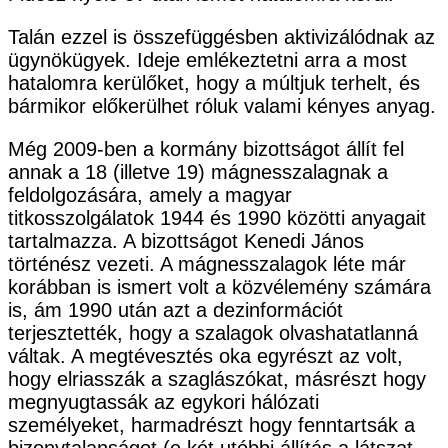
Talán ezzel is összefüggésben aktivizálódnak az
ügynökügyek. Ideje emlékeztetni arra a most
hatalomra kerülőket, hogy a múltjuk terhelt, és
bármikor előkerülhet róluk valami kényes anyag.
Még 2009-ben a kormány bizottságot állít fel
annak a 18 (illetve 19) mágnesszalagnak a
feldolgozására, amely a magyar
titkosszolgálatok 1944 és 1990 közötti anyagait
tartalmazza. A bizottságot Kenedi János
történész vezeti. A mágnesszalagok léte már
korábban is ismert volt a közvélemény számára
is, ám 1990 után azt a dezinformációt
terjesztették, hogy a szalagok olvashatatlanná
váltak. A megtévesztés oka egyrészt az volt,
hogy elriasszák a szaglászókat, másrészt hogy
megnyugtassák az egykori hálózati
személyeket, harmadrészt hogy fenntartsák a
bizonytalanságot (e két utóbbi állítás a látszat