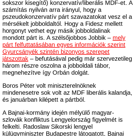
sokszor kisegítő) konzervatív/liberális MDF-et. A
számítás nyilván arra irányul, hogy a
pszeudokonzervatív párt szavazatokat vesz el a
mérsékelt jobboldaltól. Hogy a Fidesz mellett
horgonyt vethet egy másik jobboldalinak
mondott párt is. A szélsőjobbos Jobbik –
mely
párt felfuttatásában egyes információk szerint
Gyurcsányék szintén bizonyos szerepet
játszottak
– befutásával pedig már szervezetileg
három részre oszolna a jobboldali tábor,
megnehezítve így Orbán dolgát.
Boros Péter volt miniszterelnöknek
mindenesetre sok volt az MDF liberális kalandja,
és januárban kilépett a pártból.
A Bajnai-kormány idején mélyülő magyar-
szlovák konfliktus Lengyelország figyelmét is
felkelti. Radoslaw Sikorski lengyel
külügyminiszter Budapestre látogatott, Bajnai