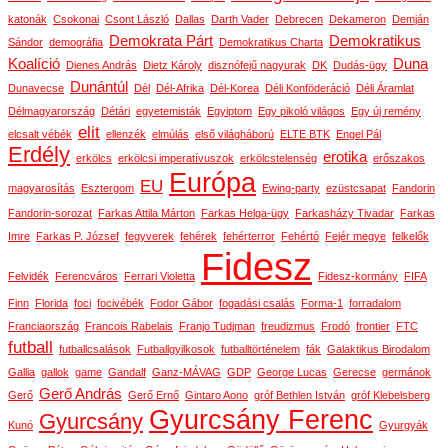
katonák
Csokonai
Csont László
Dallas
Darth Vader
Debrecen
Dekameron
Demján
Demokrata Párt
Demokratikus
Sándor
demográfia
Demokratikus Charta
Koalíció
Duna
Dienes András
Dietz Károly
disznófejű nagyurak
DK
Dudás-ügy
Dunántúl
Dunavecse
Dél
Dél-Afrika
Dél-Korea
Déli Konföderáció
Déli Áramlat
Délmagyarország
Détári
egyetemisták
Egyiptom
Egy pikoló világos
Egy új remény
elit
elcsalt vébék
ellenzék
elmúlás
első világháború
ELTE BTK
Engel Pál
Erdély
erotika
erkölcs
erkölcsi imperatívuszok
erkölcstelenség
erőszakos
Európa
EU
magyarosítás
Esztergom
Ewing-party
ezüstcsapat
Fandorin
Fandorin-sorozat
Farkas Attila Márton
Farkas Helga-ügy
Farkasházy Tivadar
Farkas
Imre
Farkas P. József
fegyverek
fehérek
fehérterror
Fehértó
Fejér megye
felkelők
Fidesz
Felvidék
Ferencváros
Ferrari Violetta
Fidesz-kormány
FIFA
Finn
Florida
foci
focivébék
Fodor Gábor
fogadási csalás
Forma-1
forradalom
Franciaország
Francois Rabelais
Franjo Tudjman
freudizmus
Frodó
frontier
FTC
futball
futballcsalások
Futballgyilkosok
futballtörténelem
fák
Galaktikus Birodalom
Gallia
gallok
game
Gandalf
Ganz-MÁVAG
GDP
George Lucas
Gerecse
germánok
Gerő András
Gerő
Gerő Ernő
Gintaro Aono
gróf Bethlen István
gróf Klebelsberg
Gyurcsány Ferenc
Gyurcsány
Kunó
Gyurgyák