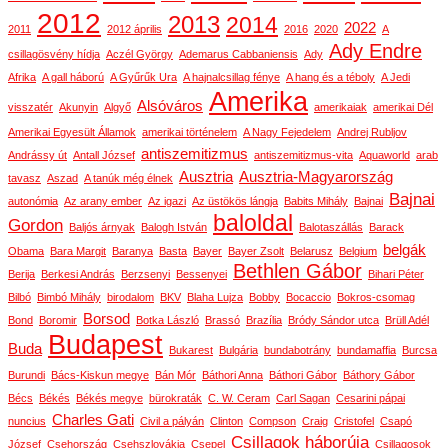
2012
2013
2014
2022
2011
2012 április
2016
2020
A
Ady Endre
csillagösvény hídja
Aczél György
Ademarus Cabbaniensis
Ady
Afrika
A gall háború
A Gyűrűk Ura
A hajnalcsillag fénye
A hang és a téboly
A Jedi
Amerika
Alsóváros
visszatér
Akunyin
Algyő
amerikaiak
amerikai Dél
Amerikai Egyesült Államok
amerikai történelem
A Nagy Fejedelem
Andrej Rubljov
antiszemitizmus
Andrássy út
Antall József
antiszemitizmus-vita
Aquaworld
arab
Ausztria
Ausztria-Magyarország
tavasz
Aszad
A tanúk még élnek
Bajnai
autonómia
Az arany ember
Az igazi
Az üstökös lángja
Babits Mihály
Bajnai
baloldal
Gordon
Baljós árnyak
Balogh István
Balotaszállás
Barack
belgák
Obama
Bara Margit
Baranya
Basta
Bayer
Bayer Zsolt
Belarusz
Belgium
Bethlen Gábor
Berija
Berkesi András
Berzsenyi
Bessenyei
Bihari Péter
Bilbó
Bimbó Mihály
birodalom
BKV
Blaha Lujza
Bobby
Bocaccio
Bokros-csomag
Borsod
Bond
Boromir
Botka László
Brassó
Brazília
Bródy Sándor utca
Brüll Adél
Budapest
Buda
Bukarest
Bulgária
bundabotrány
bundamaffia
Burcsa
Burundi
Bács-Kiskun megye
Bán Mór
Báthori Anna
Báthori Gábor
Báthory Gábor
Bécs
Békés
Békés megye
bürokraták
C. W. Ceram
Carl Sagan
Cesarini pápai
Charles Gati
nuncius
Civil a pályán
Clinton
Compson
Craig
Cristofel
Csapó
Csillagok háborúja
József
Csehország
Csehszlovákia
Csepel
Csillagosok