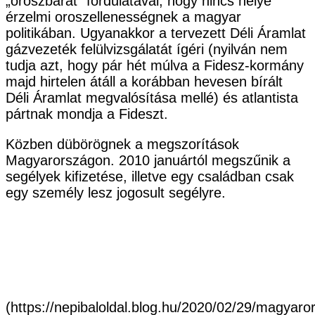
„oroszbarát” fordulatával, hogy nincs helye
érzelmi oroszellenességnek a magyar
politikában. Ugyanakkor a tervezett Déli Áramlat
gázvezeték felülvizsgálatát ígéri (nyilván nem
tudja azt, hogy pár hét múlva a Fidesz-kormány
majd hirtelen átáll a korábban hevesen bírált
Déli Áramlat megvalósítása mellé) és atlantista
pártnak mondja a Fideszt.
Közben dübörögnek a megszorítások
Magyarországon. 2010 januártól megszűnik a
segélyek kifizetése, illetve egy családban csak
egy személy lesz jogosult segélyre.
(https://nepibaloldal.blog.hu/2020/02/29/magyar