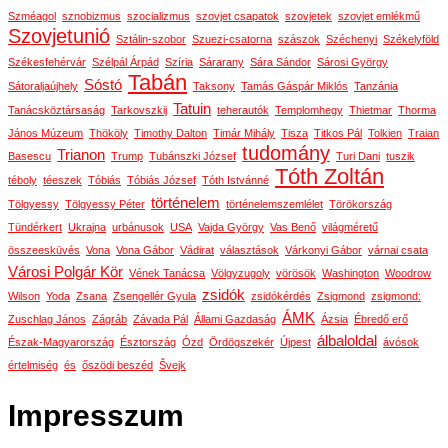
Szméagol
sznobizmus
szocializmus
szovjet csapatok
szovjetek
szovjet emlékmű
Szovjetunió
Sztálin-szobor
Szuezi-csatorna
szászok
Széchenyi
Székelyföld
Székesfehérvár
Szélpál Árpád
Szíria
Sárarany
Sára Sándor
Sárosi György
Tabán
Sóstó
Sátoraljaújhely
Taksony
Tamás Gáspár Miklós
Tanzánia
Tatuin
Tanácsköztársaság
Tarkovszkij
teherautók
Templomhegy
Thietmar
Thorma
János Múzeum
Thököly
Timothy Dalton
Timár Mihály
Tisza
Titkos Pál
Tolkien
Traian
tudomány
Trianon
Basescu
Trump
Tubánszki József
Turi Dani
tuszik
Tóth Zoltán
téboly
téeszek
Tóbiás
Tóbiás József
Tóth Istvánné
történelem
Tölgyessy
Tölgyessy Péter
történelemszemlélet
Törökország
Tündérkert
Ukrajna
urbánusok
USA
Vajda György
Vas Benő
világméretű
összeesküvés
Vona
Vona Gábor
Vádirat
választások
Várkonyi Gábor
várnai csata
Városi Polgár Kör
Vének Tanácsa
Völgyzugoly
vörösök
Washington
Woodrow
zsidók
Wilson
Yoda
Zsana
Zsengellér Gyula
zsidókérdés
Zsigmond
zsigmond:
ÁMK
Zuschlag János
Zágráb
Závada Pál
Állami Gazdaság
Ázsia
Ébredő erő
álbaloldal
Észak-Magyarország
Észtország
Ózd
Ördögszekér
Újpest
ávósok
értelmiség
és
őszödi beszéd
Švejk
Impresszum