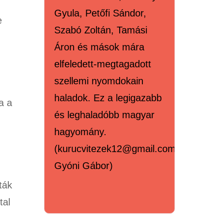
Gyula, Petőfi Sándor,
e
Szabó Zoltán, Tamási
Áron és mások mára
elfeledett-megtagadott
szellemi nyomdokain
haladok. Ez a legigazabb
a a
és leghaladóbb magyar
hagyomány.
(kurucvitezek12@gmail.com,
Gyóni Gábor)
ták
tal