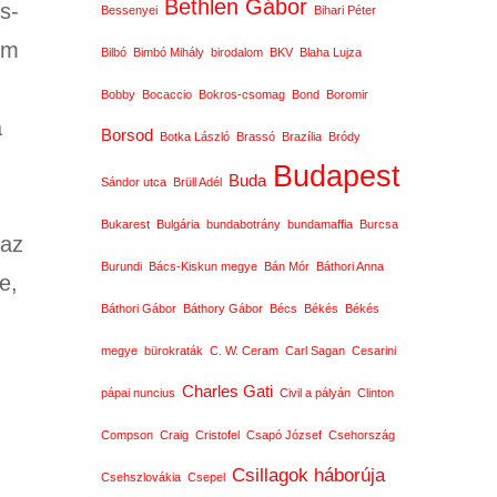
Bethlen Gábor
s-
Bessenyei
Bihari Péter
em
Bilbó
Bimbó Mihály
birodalom
BKV
Blaha Lujza
Bobby
Bocaccio
Bokros-csomag
Bond
Boromir
a
Borsod
Botka László
Brassó
Brazília
Bródy
Budapest
Buda
Sándor utca
Brüll Adél
z
Bukarest
Bulgária
bundabotrány
bundamaffia
Burcsa
 az
Burundi
Bács-Kiskun megye
Bán Mór
Báthori Anna
e,
Báthori Gábor
Báthory Gábor
Bécs
Békés
Békés
megye
bürokraták
C. W. Ceram
Carl Sagan
Cesarini
Charles Gati
pápai nuncius
Civil a pályán
Clinton
Compson
Craig
Cristofel
Csapó József
Csehország
Csillagok háborúja
Csehszlovákia
Csepel