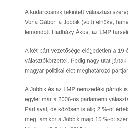
A kudarcosnak tekintett választási szer
Vona Gábor, a Jobbik (volt) elnöke, hane
lemondott Hadházy Ákos, az LMP társeln
A két párt vezetősége elégedetlen a 19
választókörzettel. Pedig nagy utat jártak
magyar politikai élet meghatározó pártjai
A Jobbik és az LMP nemzedéki pártok is.
egylet már a 2006-os parlamenti választá
Pártjával, de közösen is alig 2 %-ot ért
meg, amikor a Jobbik majd 15 %-ot szerze