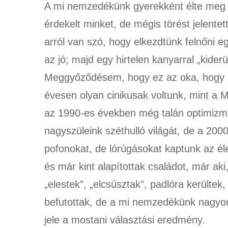
A mi nemzedékünk gyerekként élte meg a
érdekelt minket, de mégis törést jelentet
arról van szó, hogy elkezdtünk felnőni eg
az jó; majd egy hirtelen kanyarral „kiderü
Meggyőződésem, hogy ez az oka, hogy a 
évesen olyan cinikusak voltunk, mint a 
az 1990-es években még talán optimizmus
nagyszüleink széthulló világát, de a 20
pofonokat, de lórúgásokat kaptunk az éle
és már kint alapítottak családot, már a
„elestek”, „elcsúsztak”, padlóra kerültek
befutottak, de a mi nemzedékünk nagyo
jele a mostani választási eredmény.