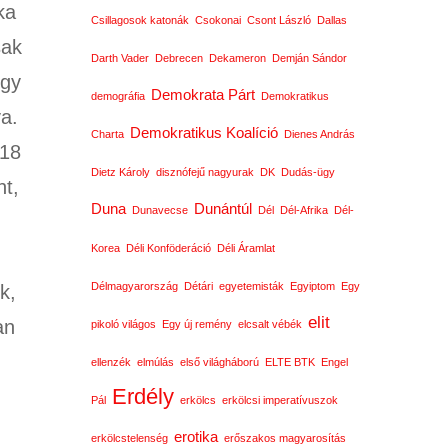
ka
Csillagosok katonák
Csokonai
Csont László
Dallas
sak
Darth Vader
Debrecen
Dekameron
Demján Sándor
ogy
Demokrata Párt
demográfia
Demokratikus
va.
Demokratikus Koalíció
Charta
Dienes András
-18
Dietz Károly
disznófejű nagyurak
DK
Dudás-ügy
nt,
Duna
Dunántúl
Dunavecse
Dél
Dél-Afrika
Dél-
Korea
Déli Konföderáció
Déli Áramlat
Délmagyarország
Détári
egyetemisták
Egyiptom
Egy
k,
elit
an
pikoló világos
Egy új remény
elcsalt vébék
ellenzék
elmúlás
első világháború
ELTE BTK
Engel
Erdély
Pál
erkölcs
erkölcsi imperatívuszok
erotika
erkölcstelenség
erőszakos magyarosítás