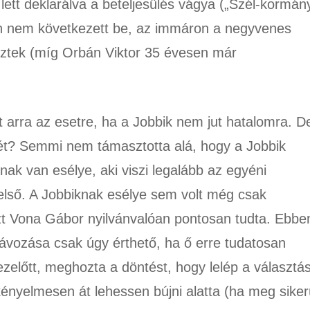
lett deklarálva a beteljesülés vágya („Szél-kormán
an nem következett be, az immáron a negyvenes
öztek (míg Orbán Viktor 35 évesen már
arra az esetre, ha a Jobbik nem jut hatalomra. D
ét? Semmi nem támasztotta alá, hogy a Jobbik
ak van esélye, aki viszi legalább az egyéni
s első. A Jobbiknak esélye sem volt még csak
ezt Vona Gábor nyilvánvalóan pontosan tudta. Ebbe
ávozása csak úgy érthető, ha ő erre tudatosan
ezelőtt, meghozta a döntést, hogy lelép a választá
kényelmesen át lehessen bújni alatta (ha meg siker