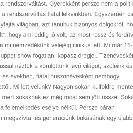
 rendszerváltást. Gyerekként persze nem a politi
t a rendszerváltás fiatal lelkeinkben. Egyszerűen c
yfajta világban, azt tanultuk bizonyos dolgokról, h
lt”, hogy ami eddig jó volt, az most rossz és fordít
mi nemzedékünk velejéig cinikus lett. Mi már 15
Muppet-show fogatlan, kopasz öregjei. Tizenéveské
sal néztük a körülöttünk levő világot, szüleink és
00-es években, fiatal huszonévesként nemhogy
ttől. Mi lett velünk? Nagyon sokan külföldre mente
ki, mert sokaknak ez még most sem jött össze. Sok
, a felemelkedés esélye nélkül. Persze páran
n megszívta, és generációnk bukásának egy újabb