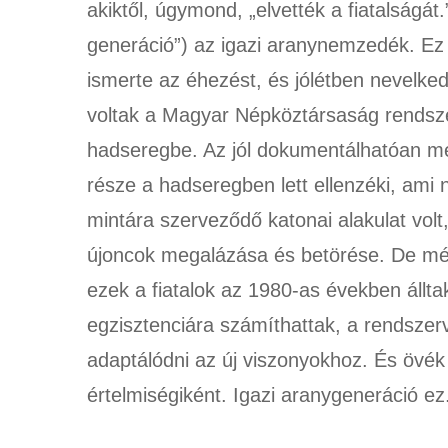
akiktől, úgymond, „elvették a fiatalságát
generáció”) az igazi aranynemzedék. E
ismerte az éhezést, és jólétben nevelke
voltak a Magyar Népköztársaság rendsz
hadseregbe. Az jól dokumentálhatóan meg
része a hadseregben lett ellenzéki, am
mintára szerveződő katonai alakulat volt
újoncok megalázása és betörése. De még
ezek a fiatalok az 1980-as években állt
egzisztenciára számíthattak, a rendszerv
adaptálódni az új viszonyokhoz. És övék l
értelmiségiként. Igazi aranygeneráció ez