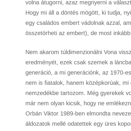
volna átugorni, azaz megnyerni a választ
Hogy mi áll a döntés mögött, ki tudja, ny
egy családos embert vádolnak azzal, am
összetörheti az embert), de most inkább
Nem akarom túldimenzionálni Vona vissz
eredményét, ezek csak szemek a láncba
generáció, a mi generációnk, az 1970-
nem is fiatalok, hanem középkorúak, mi 
nemzedékbe tartozom. Még gyerekek volt
már nem olyan kicsik, hogy ne emlékezn
Orbán Viktor 1989-ben elmondta neveze
áldozatok mellé odatettek egy üres kopor