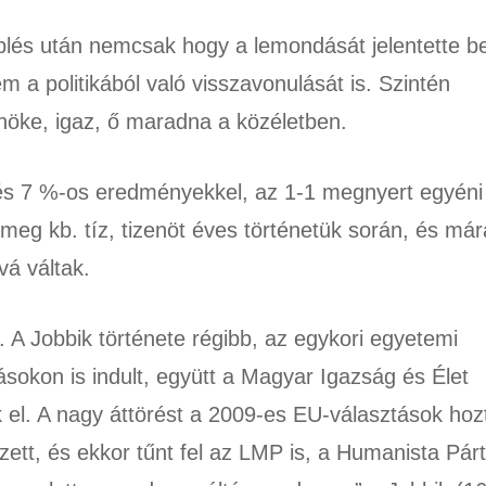
eplés után nemcsak hogy a lemondását jelentette b
m a politikából való visszavonulását is. Szintén
öke, igaz, ő maradna a közéletben.
 és 7 %-os eredményekkel, az 1-1 megnyert egyéni
 meg kb. tíz, tizenöt éves történetük során, és már
vá váltak.
 A Jobbik története régibb, az egykori egyetemi
sokon is indult, együtt a Magyar Igazság és Élet
ek el. A nagy áttörést a 2009-es EU-választások hoz
tt, és ekkor tűnt fel az LMP is, a Humanista Párt