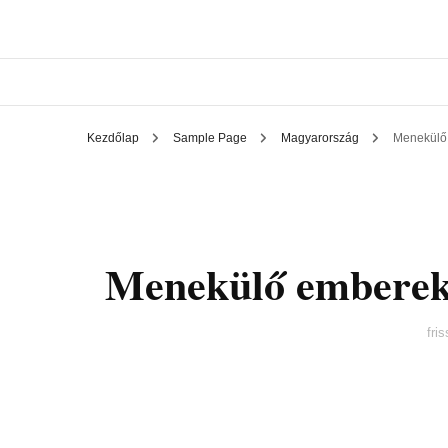
Kezdőlap
Sample Page
Magyarország
Menekülő 
Menekülő emberek,
fri