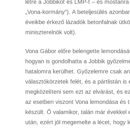
létre a Jobbikot és LMP-t – és mostanra 
„Vona-kormány”). A beteljesülés azonb
éveikbe érkező lázadók betonfalnak ütk
miniszterelnök volt).
Vona Gábor előre belengette lemondását 
hogyan is gondolhatta a Jobbik győzelm
hatalomra kerülhet. Győzelemre csak ann
választókörzetek felét, és a pártlistán i
megközelíteni sem ezt az elvárást, és 
az esetben viszont Vona lemondása és t
készült. Ő valamikor, talán már évekkel 
után, ezért jól megemelte a lécet, hogy 