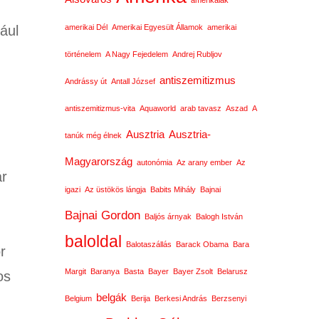
amerikaiak
ául
amerikai Dél
Amerikai Egyesült Államok
amerikai
történelem
A Nagy Fejedelem
Andrej Rubljov
antiszemitizmus
Andrássy út
Antall József
antiszemitizmus-vita
Aquaworld
arab tavasz
Aszad
A
Ausztria
Ausztria-
tanúk még élnek
Magyarország
autonómia
Az arany ember
Az
ár
igazi
Az üstökös lángja
Babits Mihály
Bajnai
Bajnai Gordon
Baljós árnyak
Balogh István
baloldal
Balotaszállás
Barack Obama
Bara
r
Margit
Baranya
Basta
Bayer
Bayer Zsolt
Belarusz
os
belgák
,
Belgium
Berija
Berkesi András
Berzsenyi