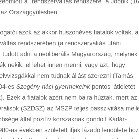
eomlott a „rendszerváltás rendszere” a Jobbik (1
 az Országgyűlésben.
atói azok az akkor huszonéves fiatalok voltak, a
váltás rendszerében (a rendszerváltás utáni
udott adni a neoliberális Magyarország, melynek
ék nekik, el lehet innen menni, vagy azt, hogy
elvvizsgákkal nem tudnak állást szerezni (Tamás
004-es
Szegény náci gyermekeink
pontos látleletét
 Ezek a fiatalok azért nem balra húztak, mert az
liberálisok (SZDSZ) az MSZP teljes passzivitása melle
bbsége által pozitív korszaknak gondolt Kádár-
980-as években született ifjak lázadó lendülete hoz