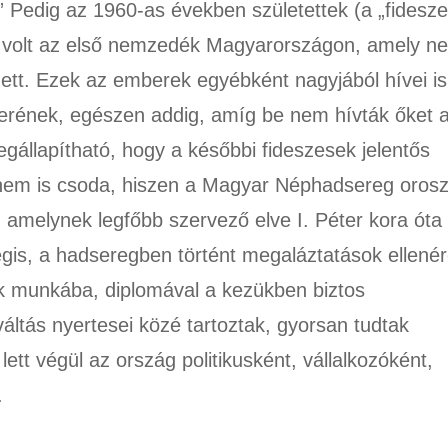
.” Pedig az 1960-as években születettek (a „fidesze
z volt az első nemzedék Magyarországon, amely n
dett. Ezek az emberek egyébként nagyjából hívei is
erének, egészen addig, amíg be nem hívták őket 
állapítható, hogy a későbbi fideszesek jelentős
i nem is csoda, hiszen a Magyar Néphadsereg oros
, amelynek legfőbb szervező elve I. Péter kora óta
is, a hadseregben történt megaláztatások ellenér
ak munkába, diplomával a kezükben biztos
áltás nyertesei közé tartoztak, gyorsan tudtak
ett végül az ország politikusként, vállalkozóként,
.