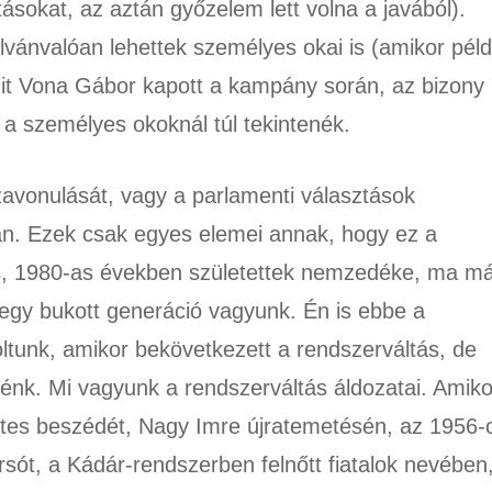
ásokat, az aztán győzelem lett volna a javából).
ilvánvalóan lehettek személyes okai is (amikor péld
it Vona Gábor kapott a kampány során, az bizony
 a személyes okoknál túl tekintenék.
avonulását, vagy a parlamenti választások
n. Ezek csak egyes elemei annak, hogy ez a
es, 1980-as években születettek nemzedéke, ma m
egy bukott generáció vagyunk. Én is ebbe a
unk, amikor bekövetkezett a rendszerváltás, de
énk. Mi vagyunk a rendszerváltás áldozatai. Amiko
tes beszédét, Nagy Imre újratemetésén, az 1956-
sót, a Kádár-rendszerben felnőtt fiatalok nevében