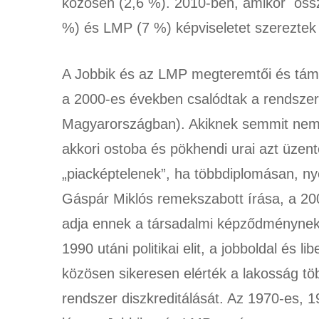
közösen (2,6 %). 2010-ben, amikor össz
%) és LMP (7 %) képviseletet szereztek
A Jobbik és az LMP megteremtői és támog
a 2000-es években csalódtak a rendszer
Magyarországban). Akiknek semmit nem t
akkori ostoba és pökhendi urai azt üzent
„piacképtelenek”, ha többdiplomásan, ny
Gáspár Miklós remekszabott írása, a 2
adja ennek a társadalmi képződménynek).
1990 utáni politikai elit, a jobboldal és 
közösen sikeresen elérték a lakosság tö
rendszer diszkreditálását. Az 1970-es, 1