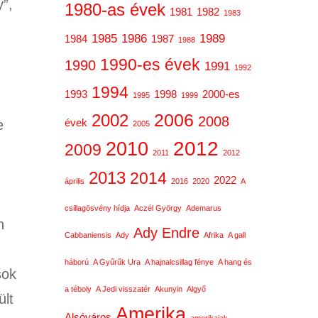
y”,
1980-as évek
1981
1982
1983
1985
1986
1989
1984
1987
1988
1990-es évek
1990
1991
1992
1994
1993
1998
2000-es
1995
1999
2006
2002
2008
e
évek
2005
2012
2010
2009
2011
2012
2013
2014
2022
április
2016
2020
A
csillagösvény hídja
Aczél György
Ademarus
n
Ady Endre
Cabbaniensis
Ady
Afrika
A gall
háború
A Gyűrűk Ura
A hajnalcsillag fénye
A hang és
sok
a téboly
A Jedi visszatér
Akunyin
Algyő
ült
Amerika
Alsóváros