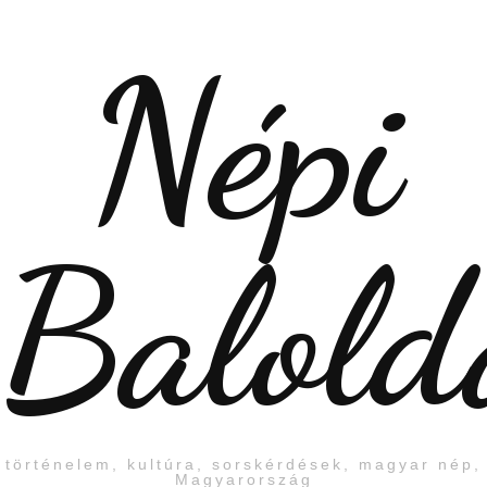
Népi
Balold
történelem, kultúra, sorskérdések, magyar nép,
Magyarország