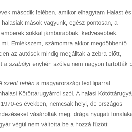
vek második felében, amikor elhagytam Halast és
i halasiak mások vagyunk, egész pontosan, a
 emberek sokkal jámborabbak, kedvesebbek,
int mi. Emlékszem, számomra akkor megdöbbentő
den az autósok mindig megálltak a zebra előtt,
zt a
szabályt
enyhén szólva nem nagyon tartották b
A szent tehén
a magyarországi textiliparral
nhalasi Kötöttárugyárról szól. A halasi Kötöttárugyá
az 1970-es években, nemcsak helyi, de országos
ndezéseket vásárolták meg, drága nyugati fonalak
gyár végül nem váltotta be a hozzá fűzött