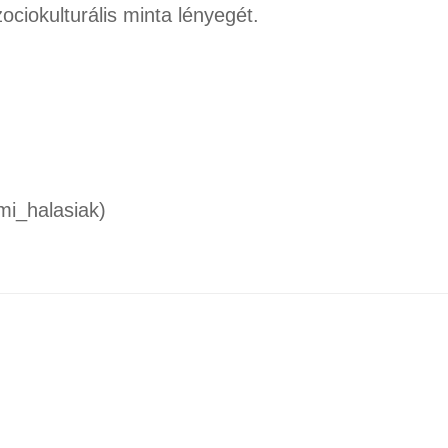
ciokulturális minta lényegét.
/mi_halasiak)