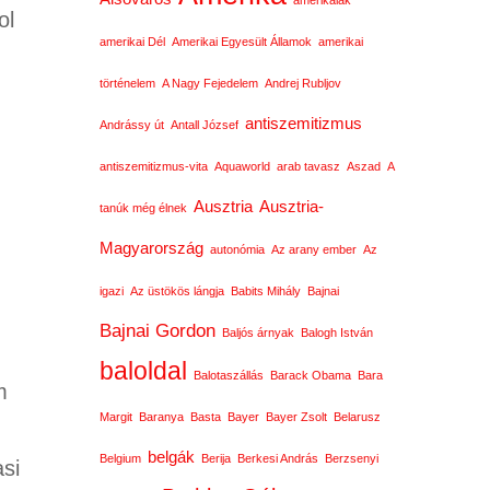
amerikaiak
ol
amerikai Dél
Amerikai Egyesült Államok
amerikai
történelem
A Nagy Fejedelem
Andrej Rubljov
antiszemitizmus
Andrássy út
Antall József
antiszemitizmus-vita
Aquaworld
arab tavasz
Aszad
A
Ausztria
Ausztria-
tanúk még élnek
Magyarország
autonómia
Az arany ember
Az
igazi
Az üstökös lángja
Babits Mihály
Bajnai
Bajnai Gordon
Baljós árnyak
Balogh István
baloldal
Balotaszállás
Barack Obama
Bara
m
Margit
Baranya
Basta
Bayer
Bayer Zsolt
Belarusz
belgák
Belgium
Berija
Berkesi András
Berzsenyi
asi