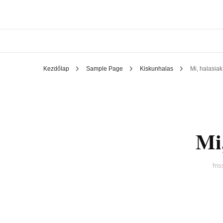
Kezdőlap
Sample Page
Kiskunhalas
Mi, halasiak
Mi
fri