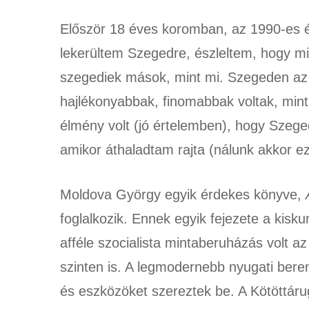
Először 18 éves koromban, az 1990-es é
lekerültem Szegedre, észleltem, hogy m
szegediek mások, mint mi. Szegeden az
hajlékonyabbak, finomabbak voltak, m
élmény volt (jó értelemben), hogy Szege
amikor áthaladtam rajta (nálunk akkor e
Moldova György egyik érdekes könyve,
foglalkozik. Ennek egyik fejezete a kisku
afféle szocialista mintaberuházás volt 
szinten is. A legmodernebb nyugati bere
és eszközöket szereztek be. A Kötöttáru