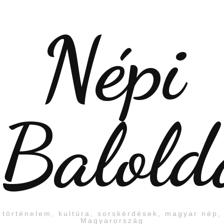
Népi
Balold
történelem, kultúra, sorskérdések, magyar nép,
Magyarország