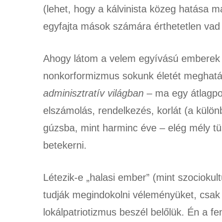
(lehet, hogy a kálvinista közeg hatása m
egyfajta mások számára érthetetlen vad 
Ahogy látom a velem egyívású emberek so
nonkorformizmus sokunk életét meghatár
adminisztratív világban
– ma egy átlagpol
elszámolás, rendelkezés, korlát (a külön
gúzsba, mint harminc éve – elég mély tü
betekerni.
Létezik-e „halasi ember” (mint szociokult
tudják megindokolni véleményüket, csak 
lokálpatriotizmus beszél belőlük. Én a fe