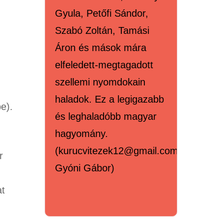
Gyula, Petőfi Sándor,
Szabó Zoltán, Tamási
Áron és mások mára
elfeledett-megtagadott
szellemi nyomdokain
haladok. Ez a legigazabb
e).
és leghaladóbb magyar
hagyomány.
(kurucvitezek12@gmail.com,
r
Gyóni Gábor)
at