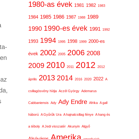
1980-as évek
1981
1982
1983
1985
1986
1989
1984
1987
1988
a
1990-es évek
1990
1991
1992
1994
1993
1998
2000-es
1995
1999
ta-
2006
2002
2008
évek
2005
ben
2012
2010
2009
2011
2012
2013
2014
 az
2022
április
2016
2020
A
da,
csillagösvény hídja
Aczél György
Ademarus
s
Ady Endre
Cabbaniensis
Ady
Afrika
A gall
háború
A Gyűrűk Ura
A hajnalcsillag fénye
A hang és
a téboly
A Jedi visszatér
Akunyin
Algyő
Amerika
Alsóváros