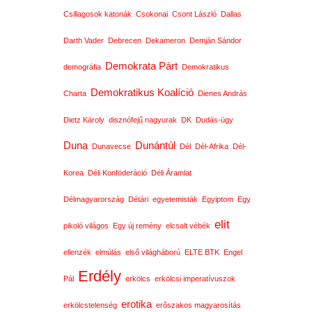
Csillagosok katonák
Csokonai
Csont László
Dallas
Darth Vader
Debrecen
Dekameron
Demján Sándor
Demokrata Párt
demográfia
Demokratikus
Demokratikus Koalíció
Charta
Dienes András
Dietz Károly
disznófejű nagyurak
DK
Dudás-ügy
Duna
Dunántúl
Dunavecse
Dél
Dél-Afrika
Dél-
Korea
Déli Konföderáció
Déli Áramlat
Délmagyarország
Détári
egyetemisták
Egyiptom
Egy
elit
pikoló világos
Egy új remény
elcsalt vébék
ellenzék
elmúlás
első világháború
ELTE BTK
Engel
Erdély
Pál
erkölcs
erkölcsi imperatívuszok
erotika
erkölcstelenség
erőszakos magyarosítás