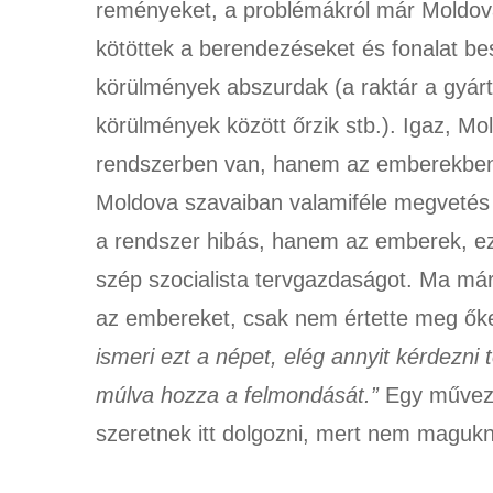
reményeket, a problémákról már Moldova
kötöttek a berendezéseket és fonalat bes
körülmények abszurdak (a raktár a gyárt
körülmények között őrzik stb.). Igaz, M
rendszerben van, hanem az emberekben.
Moldova szavaiban valamiféle megvetés 
a rendszer hibás, hanem az emberek, eze
szép szocialista tervgazdaságot. Ma m
az embereket, csak nem értette meg őket
ismeri ezt a népet, elég annyit kérdezni
múlva hozza a felmondását.”
Egy művez
szeretnek itt dolgozni, mert nem maguk