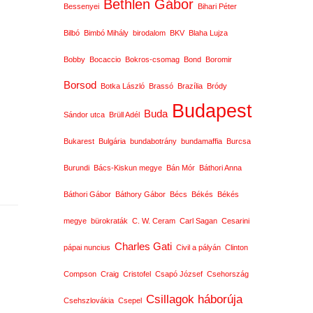
Bethlen Gábor
Bessenyei
Bihari Péter
Bilbó
Bimbó Mihály
birodalom
BKV
Blaha Lujza
Bobby
Bocaccio
Bokros-csomag
Bond
Boromir
Borsod
Botka László
Brassó
Brazília
Bródy
Budapest
Buda
Sándor utca
Brüll Adél
Bukarest
Bulgária
bundabotrány
bundamaffia
Burcsa
Burundi
Bács-Kiskun megye
Bán Mór
Báthori Anna
Báthori Gábor
Báthory Gábor
Bécs
Békés
Békés
megye
bürokraták
C. W. Ceram
Carl Sagan
Cesarini
Charles Gati
pápai nuncius
Civil a pályán
Clinton
Compson
Craig
Cristofel
Csapó József
Csehország
Csillagok háborúja
Csehszlovákia
Csepel