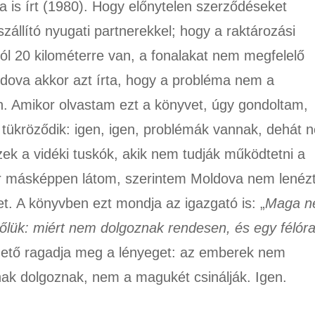
 is írt (1980). Hogy előnytelen szerződéseket
zállító nyugati partnerekkel; hogy a raktározási
ól 20 kilométerre van, a fonalakat nem megfelelő
oldova akkor azt írta, hogy a probléma nem a
 Amikor olvastam ezt a könyvet, úgy gondoltam,
tükröződik: igen, igen, problémák vannak, dehát 
k a vidéki tuskók, akik nem tudják működtetni a
ár másképpen látom, szerintem Moldova nem lenéz
. A könyvben ezt mondja az igazgató is: „
Maga 
 tőlük: miért nem dolgoznak rendesen, és egy félór
ető ragadja meg a lényeget: az emberek nem
nak dolgoznak, nem a magukét csinálják. Igen.