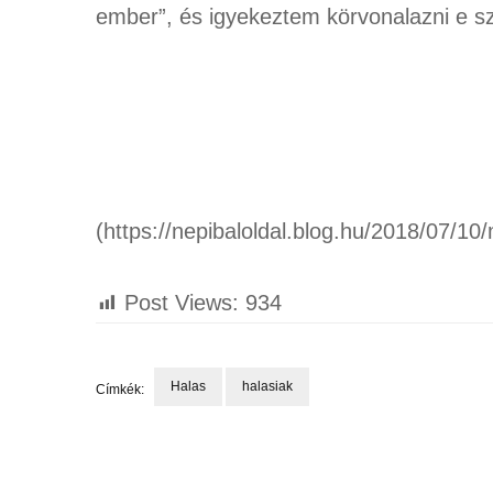
ember”, és igyekeztem körvonalazni e szo
(https://nepibaloldal.blog.hu/2018/07/10
Post Views:
934
Halas
halasiak
Címkék:
Bejegyzések
navigációja