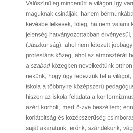
Valószínűleg mindenütt a világon így va
maguknak csinálják, hanem bérmunkában
kevésbé lelkesek, főleg, ha nem valami 
jelenség hatványozottabban érvényesül, h
(Jászkunság), ahol nem létezett jobbágy
protestáns közeg, ahol az atmoszférát be
a
szabad
közegben nevelkedtünk otthon 
nekünk, hogy úgy fedezzük fel a világot
iskola a többnyire középszerű pedagóguso
hiszen az iskola feladata a konformizm
azért korholt, mert ö-zve beszéltem; en
korlátoltság és középszerűség csimboras
saját akaratunk, erőnk, szándékunk, vágy