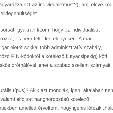
agyarázza ezt az individualizmust?), ami eleve kód
elidegenültséget.
rsát, gyakran látom, hogy ez individualista
ozza, és nem feltétlen előnyösen. A mai
gár életét sokkal több adminisztratív szabály,
böző PIN-kódoktól a kötelező kutyacsipekig) köti
skös dróthálóval lehet a szabad szellem szárnyait
urális típus)? Akik azt mondják, igen, általában ne
valami elfojtott hanghordozású kötelező
ntiekben amellett érveltem, hogy igenis létezik „hal