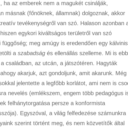
n, ha az emberek nem a magukét csinálják,
 másnak (főnöknek, államnak) dolgoznak, akkor
kreatív tevékenységről van szó. Halason azonban 
iszen egykori kiváltságos területről van szó
i függőség; meg amúgy is eredendően egy kálvinis
tölti a
szabadság
és ellenállás szelleme. Mi is eb
a családban, az utcán, a játszótéren. Hagyták
, ahogy akarjuk, azt gondoljunk, amit akarunk. Még
kkal jelentette a legfőbb korlátot, ami nem is cso
usra nevelés (emlékszem, engem több pedagógus i
nek felhánytorgatása persze a konformista
szója). Egyszóval, a világ felfedezése számunkra
aink szerint történt meg, és nem közvetítők által