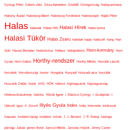
György Péter
Gábris vitéz
Géza fejedelem
Gödöllő
Görögország
Habayarimana
Habony Árpád
Habsburg Albert
Habsburg Ferdinánd
Habsburgok
Hajdú Péter
Halas
Halasi Hírek
halasiak
Halasi Hét
halasi puma
Halasi Tükör
Halas Zsaru
halottak napja
halászlé
hang
Han
Horn-kormány
Solo
Havasi Bertalan
hedonizmus
Hellasz
hidegháború
Horn
Horthy-rendszer
Gyula
Horn Gábor
Horthy Miklós
Horváth László
horvátok
Horvátország
humor
Hungária
Hunyadi
Hunyadi utca
husziták
Huszárik Zoltán
hutuk
HVG
HÖK
háború
hígmagyarok
hígmagyarság
Hódmezővásárhely
hübrisz
Hősök ligete
I. Rákóczi György
I. Szulejmán
I.
Illyés Gyula
Index
Ulászló
igazi
II. József
India
Internetto
intrikusok
Irapuato
Irodalmi Ujság
irodalom
István
J. J. Abrams
J. R. Ewing
Jadviga
párnája
Jakab
james Bond
Jancsó Miklós
Jaroslav Hašek
Jimmy Carter