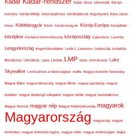
Kádár-rendszer
Kádár
Kádár János
kálvinisták
Károlyi-
kormány
Károlyi Mihály
kései dualizmus
későkádári elit
Kígyónyelvű
Kóka János
Kötöttárugyár
Közép-Európa
könyv
Kövér
Köztársaság tér
Középfölde
középkor
középosztály
középkori kereszténység
Lajosmizse
Lazenby
Lengyelország
lengyel társadalom
Leslie L. Lawrence
Lettország
Leviathán
LMP
Luke
liberalizmus
Liberálisok
Lippa
Litvánia
lopás
luheránusok
Skywalker
Lövészárkok a hátországban
maffia
Magyar Autonóm Tartomány
Magyar Bálint
magyarellenesség
magyar filmek
magyar gazdaság
magyar
irodalom
magyar labdarúgó válogatott
magyar média
magyar nacionalizmus
magyarok
magyar nép
Magyar Nemzet
Magyar Népköztársaság
Magyarország
magyarság
magyar
történelem
magyar történelmi regény
magyar vidék
magyar értelmiségiek
Majka