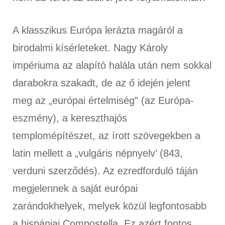
A klasszikus Európa lerázta magáról a
birodalmi kísérleteket. Nagy Károly
impériuma az alapító halála után nem sokkal
darabokra szakadt, de az ő idején jelent
meg az „európai értelmiség” (az Európa-
eszmény), a kereszthajós
templomépítészet, az írott szövegekben a
latin mellett a „vulgáris népnyelv’ (843,
verduni szerződés). Az ezredforduló táján
megjelennek a saját európai
zarándokhelyek, melyek közül legfontosabb
a hispániai Compostella. Ez azért fontos,