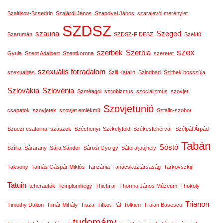
Szaltikov-Scsedrin
Szalárdi János
Szapolyai János
szarajevói merénylet
SZDSZ
szauna
Szeged
Szarumán
SZDSZ-FIDESZ
Szekfű
szex
szerbek
Szerbia
Gyula
Szent Adalbert
Szentkorona
szeretet
szexuális forradalom
szexualitás
Szili Katalin
Szindbád
Szithek bosszúja
Szlovákia
Szlovénia
Szméagol
sznobizmus
szocializmus
szovjet
Szovjetunió
csapatok
szovjetek
szovjet emlékmű
Sztálin-szobor
Szuezi-csatorna
szászok
Széchenyi
Székelyföld
Székesfehérvár
Szélpál Árpád
Tabán
Sóstó
Szíria
Sárarany
Sára Sándor
Sárosi György
Sátoraljaújhely
Taksony
Tamás Gáspár Miklós
Tanzánia
Tanácsköztársaság
Tarkovszkij
Tatuin
teherautók
Templomhegy
Thietmar
Thorma János Múzeum
Thököly
Trianon
Timothy Dalton
Timár Mihály
Tisza
Titkos Pál
Tolkien
Traian Basescu
tudomány