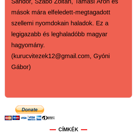
Sándor, Szabó Zoltán, Tamási Áron és
mások mára elfeledett-megtagadott
szellemi nyomdokain haladok. Ez a
legigazabb és leghaladóbb magyar
hagyomány.
(kurucvitezek12@gmail.com, Gyóni
Gábor)
CÍMKÉK