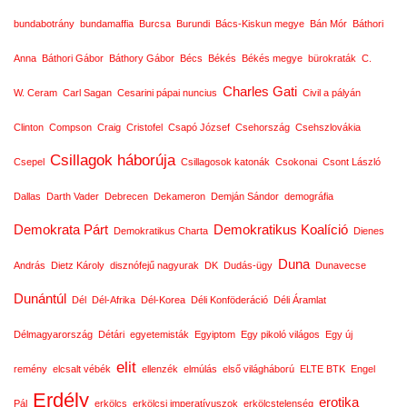
bundabotrány
bundamaffia
Burcsa
Burundi
Bács-Kiskun megye
Bán Mór
Báthori
Anna
Báthori Gábor
Báthory Gábor
Bécs
Békés
Békés megye
bürokraták
C.
Charles Gati
W. Ceram
Carl Sagan
Cesarini pápai nuncius
Civil a pályán
Clinton
Compson
Craig
Cristofel
Csapó József
Csehország
Csehszlovákia
Csillagok háborúja
Csepel
Csillagosok katonák
Csokonai
Csont László
Dallas
Darth Vader
Debrecen
Dekameron
Demján Sándor
demográfia
Demokrata Párt
Demokratikus Koalíció
Demokratikus Charta
Dienes
Duna
András
Dietz Károly
disznófejű nagyurak
DK
Dudás-ügy
Dunavecse
Dunántúl
Dél
Dél-Afrika
Dél-Korea
Déli Konföderáció
Déli Áramlat
Délmagyarország
Détári
egyetemisták
Egyiptom
Egy pikoló világos
Egy új
elit
remény
elcsalt vébék
ellenzék
elmúlás
első világháború
ELTE BTK
Engel
Erdély
erotika
Pál
erkölcs
erkölcsi imperatívuszok
erkölcstelenség