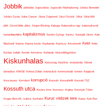
Jobbik
jobboldal
Jugoszlávia
Jugoszláv Néphadsereg
Juhász Benedek
Juhász Gyula
Julius Caesar
János Zsigmond
Jászi Oszkár
Jókai
Jókai Mór
jólét
József Attila
július
Jürgen Böcking
Kabuga
Kalasnyikov-ügy
kalasnyikovok
kapitalizmus
kamarillapolitika
Kardos György
Karesz
Kastyják János
Kate
Kelet
Blackwell
Katona
Katona István
Kayibanda
Kazinczy
Kecskemét
Kelet-
Európa
kelták
Kenobi
Kertváros
Kisfaludy
Kiskunfélegyháza
Kiskunhalas
Kiskunság
Kiskőrös
kivándorlás
Klónok
támadása
KNKSE
Kohout Zoltán
kolonizáció
kommunisták
konteó
Kopjások
korrupció
Kora tavasz
Korrobori
Kossuth
Kossuthkifli
Kossuth TSZ
Kossuth utca
Kovács Imre
Kozmosz
Krajina
Krisztyán Tódor
Kuruc vitézek tere
Kruger-Bent Kft.
kultúra
Kunhalmi
Kutasi
Kylo Ren