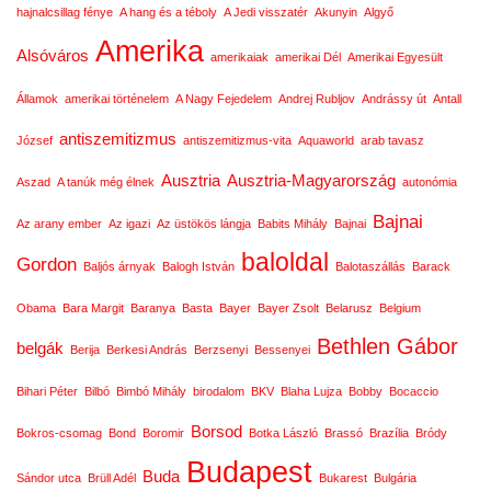
hajnalcsillag fénye
A hang és a téboly
A Jedi visszatér
Akunyin
Algyő
Amerika
Alsóváros
amerikaiak
amerikai Dél
Amerikai Egyesült
Államok
amerikai történelem
A Nagy Fejedelem
Andrej Rubljov
Andrássy út
Antall
antiszemitizmus
József
antiszemitizmus-vita
Aquaworld
arab tavasz
Ausztria
Ausztria-Magyarország
Aszad
A tanúk még élnek
autonómia
Bajnai
Az arany ember
Az igazi
Az üstökös lángja
Babits Mihály
Bajnai
baloldal
Gordon
Baljós árnyak
Balogh István
Balotaszállás
Barack
Obama
Bara Margit
Baranya
Basta
Bayer
Bayer Zsolt
Belarusz
Belgium
Bethlen Gábor
belgák
Berija
Berkesi András
Berzsenyi
Bessenyei
Bihari Péter
Bilbó
Bimbó Mihály
birodalom
BKV
Blaha Lujza
Bobby
Bocaccio
Borsod
Bokros-csomag
Bond
Boromir
Botka László
Brassó
Brazília
Bródy
Budapest
Buda
Sándor utca
Brüll Adél
Bukarest
Bulgária