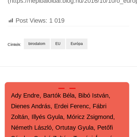
(https://nepibaloldal.blog.hu/2016/10/10/o_eur
Post Views:
1 019
birodalom
EU
Európa
Címkék:
Bejegyzések
navigációja
Ady Endre, Bartók Béla, Bibó István,
Dienes András, Erdei Ferenc, Fábri
Zoltán, Illyés Gyula, Móricz Zsigmond,
Németh László, Ortutay Gyula, Petőfi