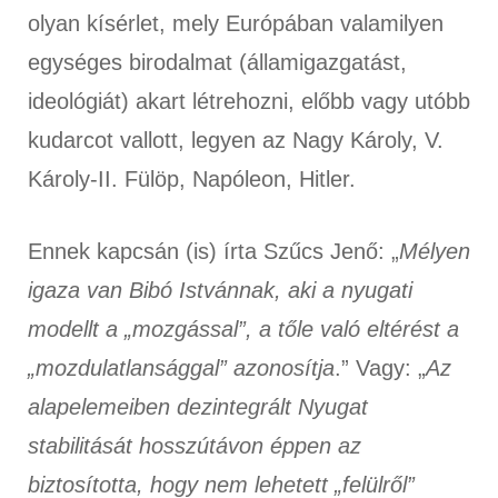
olyan kísérlet, mely Európában valamilyen
egységes birodalmat (államigazgatást,
ideológiát) akart létrehozni, előbb vagy utóbb
kudarcot vallott, legyen az Nagy Károly, V.
Károly-II. Fülöp, Napóleon, Hitler.
Ennek kapcsán (is) írta Szűcs Jenő: „
Mélyen
igaza van Bibó Istvánnak, aki a nyugati
modellt a „mozgással”, a tőle való eltérést a
„mozdulatlansággal” azonosítja
.” Vagy: „
Az
alapelemeiben dezintegrált Nyugat
stabilitását hosszútávon éppen az
biztosította, hogy nem lehetett „felülről”