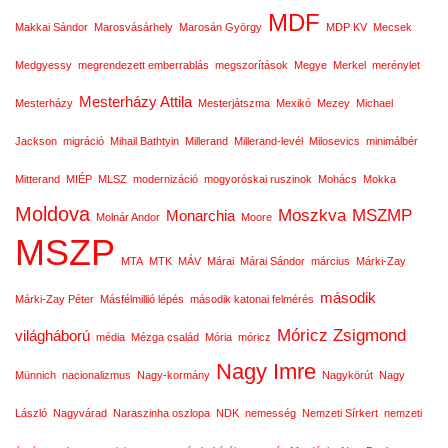
MDF
Makkai Sándor
Marosvásárhely
Marosán György
MDP KV
Mecsek
Medgyessy
megrendezett emberrablás
megszorítások
Megye
Merkel
merénylet
Mesterházy Attila
Mesterházy
Mesterjátszma
Mexikó
Mezey
Michael
Jackson
migráció
Mihail Bathtyin
Millerand
Millerand-levél
Milosevics
minimálbér
Mitterand
MIÉP
MLSZ
modernizáció
mogyoróskai ruszinok
Mohács
Mokka
Moldova
Moszkva
MSZMP
Monarchia
Molnár Andor
Moore
MSZP
MTA
MTK
MÁV
Márai
Márai Sándor
március
Márki-Zay
második
Márki-Zay Péter
Másfélmillió lépés
második katonai felmérés
Móricz Zsigmond
világháború
média
Mézga család
Mória
móricz
Nagy Imre
Münnich
nacionalizmus
Nagy-kormány
Nagykörút
Nagy
László
Nagyvárad
Naraszinha oszlopa
NDK
nemesség
Nemzeti Sírkert
nemzeti