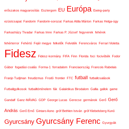
Európa
EU
erőszakos magyarosítás
Esztergom
Ewing-party
ezüstcsapat
Fandorin
Fandorin-sorozat
Farkas Attila Márton
Farkas Helga-ügy
Farkasházy Tivadar
Farkas Imre
Farkas P. József
fegyverek
fehérek
fehérterror
Fehértó
Fejér megye
felkelők
Felvidék
Ferencváros
Ferrari Violetta
Fidesz
Fidesz-kormány
FIFA
Finn
Florida
foci
focivébék
Fodor
Gábor
fogadási csalás
Forma-1
forradalom
Franciaország
Francois Rabelais
futball
Franjo Tudjman
freudizmus
Frodó
frontier
FTC
futballcsalások
Futballgyilkosok
futballtörténelem
fák
Galaktikus Birodalom
Gallia
gallok
game
Gerő
Gandalf
Ganz-MÁVAG
GDP
George Lucas
Gerecse
germánok
Gerő
András
Gerő Ernő
Gintaro Aono
gróf Bethlen István
gróf Klebelsberg Kunó
Gyurcsány Ferenc
Gyurcsány
Gyurgyák