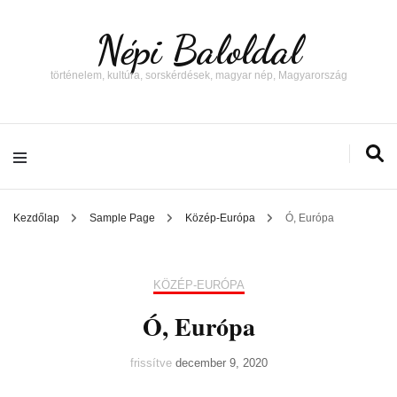
Népi Baloldal
történelem, kultúra, sorskérdések, magyar nép, Magyarország
Kezdőlap
Sample Page
Közép-Európa
Ó, Európa
KÖZÉP-EURÓPA
Ó, Európa
frissítve
december 9, 2020