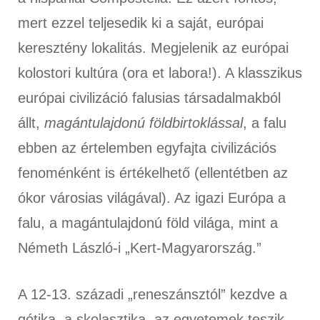
mert ezzel teljesedik ki a saját, európai
keresztény lokalitás. Megjelenik az európai
kolostori kultúra (ora et labora!). A klasszikus
európai civilizáció falusias társadalmakból
állt,
magántulajdonú földbirtoklással
, a falu
ebben az értelemben egyfajta civilizációs
fenoménként is értékelhető (ellentétben az
ókor városias világával). Az igazi Európa a
falu, a magántulajdonú föld világa, mint a
Németh László-i „Kert-Magyarország.”
A 12-13. századi „reneszánsztól” kezdve a
gótika, a skolasztika, az egyetemek teszik