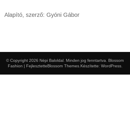
Alapító, szerző: Gyóni Gábor
© Copyright 2026
Népi Baloldal
. Minden jog fenntartva.
Blossom
Fashion | Fejlesztette
Blossom Themes
.Készítette:
WordPress
.