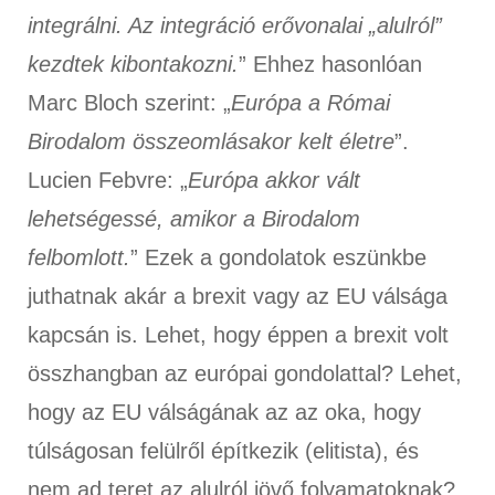
integrálni. Az integráció erővonalai „alulról”
kezdtek kibontakozni.
” Ehhez hasonlóan
Marc Bloch szerint: „
Európa a Római
Birodalom összeomlásakor kelt életre
”.
Lucien Febvre: „
Európa akkor vált
lehetségessé, amikor a Birodalom
felbomlott.
” Ezek a gondolatok eszünkbe
juthatnak akár a brexit vagy az EU válsága
kapcsán is. Lehet, hogy éppen a brexit volt
összhangban az európai gondolattal? Lehet,
hogy az EU válságának az az oka, hogy
túlságosan felülről építkezik (elitista), és
nem ad teret az alulról jövő folyamatoknak?