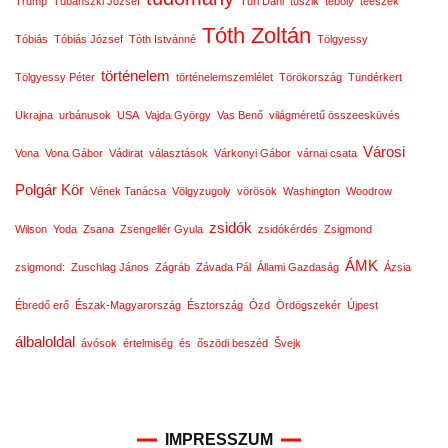
Trump
Tubánszki József
Turi Dani
tuszik
téboly
téeszek
Tóth Zoltán
Tóbiás
Tóbiás József
Tóth Istvánné
Tölgyessy
történelem
Tölgyessy Péter
történelemszemlélet
Törökország
Tündérkert
Ukrajna
urbánusok
USA
Vajda György
Vas Benő
világméretű összeesküvés
Városi
Vona
Vona Gábor
Vádirat
választások
Várkonyi Gábor
várnai csata
Polgár Kör
Vének Tanácsa
Völgyzugoly
vörösök
Washington
Woodrow
zsidók
Wilson
Yoda
Zsana
Zsengellér Gyula
zsidókérdés
Zsigmond
ÁMK
zsigmond:
Zuschlag János
Zágráb
Závada Pál
Állami Gazdaság
Ázsia
Ébredő erő
Észak-Magyarország
Észtország
Ózd
Ördögszekér
Újpest
álbaloldal
ávósok
értelmiség
és
őszödi beszéd
Švejk
IMPRESSZUM