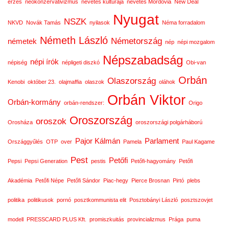
érzés
neokonzervativizmus
nevetés kultúrája
nevetés Mordóvia
New Deal
Nyugat
NSZK
NKVD
Novák Tamás
nyilasok
Néma forradalom
Németh László
Németország
németek
nép
népi mozgalom
Népszabadság
népi írók
népiség
népligeti diszkó
Obi-van
Orbán
Olaszország
Kenobi
október 23.
olajmaffia
olaszok
oláhok
Orbán Viktor
Orbán-kormány
orbán-rendszer:
Origo
Oroszország
oroszok
Orosháza
oroszországi polgárháború
Pajor Kálmán
Parlament
Országgyűlés
OTP
over
Pamela
Paul Kagame
Pest
Petőfi
Pepsi
Pepsi Generation
pestis
Petőfi-hagyomány
Petőfi
Akadémia
Petőfi Népe
Petőfi Sándor
Piac-hegy
Pierce Brosnan
Pirtó
plebs
politika
politikusok
pornó
posztkommunista elit
Posztobányi László
posztszovjet
modell
PRESSCARD PLUS Kft.
promiszkuitás
provincializmus
Prága
puma