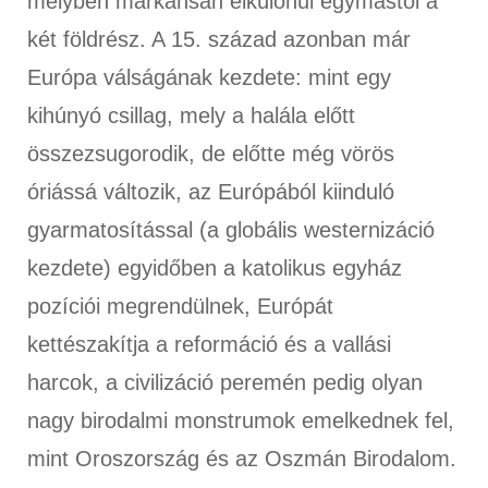
melyben markánsan elkülönül egymástól a
két földrész. A 15. század azonban már
Európa válságának kezdete: mint egy
kihúnyó csillag, mely a halála előtt
összezsugorodik, de előtte még vörös
óriássá változik, az Európából kiinduló
gyarmatosítással (a globális westernizáció
kezdete) egyidőben a katolikus egyház
pozíciói megrendülnek, Európát
kettészakítja a reformáció és a vallási
harcok, a civilizáció peremén pedig olyan
nagy birodalmi monstrumok emelkednek fel,
mint Oroszország és az Oszmán Birodalom.