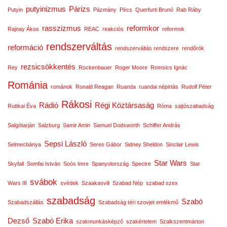
putyinizmus
Párizs
Putyin
Pázmány
Pécs
Querfurti Brunó
Rab Ráby
rasszizmus
reformkor
Rajnay Ákos
REAC
reakciós
reformok
rendszerváltás
reformáció
rendszerváltás rendszere
rendőrök
rezsicsökkentés
Rey
Rockenbauer
Roger Moore
Romsics Ignác
Románia
románok
Ronald Reagan
Ruanda
ruandai népirtás
Rudolf Péter
Rákosi
Rádió
Régi Köztársaság
Ruttkai Éva
Róma
sajtószabadság
Salgótarján
Salzburg
Samir Amin
Samuel Dodsworth
Schiffer András
Sepsi László
Selmecbánya
Seres Gábor
Sidney Sheldon
Sinclair Lewis
Star Wars
Skyfall
Somfai István
Soós Imre
Spanyolország
Spectre
Star
svábok
Wars III
svédek
Szaakasvili
Szabad Nép
szabad szex
szabadság
Szabó
Szabadszállás
Szabadság téri szovjet emlékmű
Dezső
Szabó Erika
szakmunkásképző
szakértelem
Szalkszentmárton