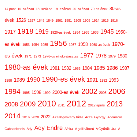
80-as
14 pont
16. század
18. század
19. század
20. század
70-es évek
évek
1526
1527
1848
1849
1861
1881
1905
1908
1914
1915
1916
1918
1919
1945
1917
1950-
1920-as évek
1934
1935
1938
1956
1970-
es évek
1958
1953
1954
1955
1957
1960-as évek
1977
es évek
1978
1980
1971
1973
1976-os elnökválasztás
1979
1980-as évek
1985
1986
1981
1982
1984
1987
1983
1990-es évek
1990
1989
1991
1993
1988
1992
2006
2002
1994
1998
2000-es évek
1995
1999
2005
2012
2010
2013
2009
2008
2011
2012 április
2014
2022
2016
2020
A csillagösvény hídja
Aczél György
Ademarus
Ady Endre
Cabbaniensis
Ady
Afrika
A gall háború
A Gyűrűk Ura
A