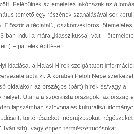
zött. Felépülnek az emeletes lakóházak az állomá
rmátus temető egy részének szanálásával sor kerül
ra. Először a téglafalú, gázkonvektoros, ötemeletes
6-ban indul a mára „klasszikussá” vált – ötemelete
íteni) – panelek építése.
yi kiadása, a Halasi Hírek szolgáltatott információ
ervezete adta ki. A korabeli Petőfi Népe szerkezet
ső oldalakon az országos (párt) hírek és/vagy a
 helyet. Utána a szocialista országok, az ország é
den lapszámban színvonalas kulturális/tudományo
udósait: történészeket, néprajzosokat, régészeket
T. Iván stb), vagy éppen természettudósokat,