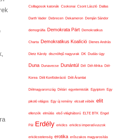
Csillagosok katonák
Csokonai
Csont László
Dallas
rek
Darth Vader
Debrecen
Dekameron
Demján Sándor
Demokrata Párt
demográfia
Demokratikus
0
Demokratikus Koalíció
Charta
Dienes András
k,
Dietz Károly
disznófejű nagyurak
DK
Dudás-ügy
Duna
Dunántúl
Dunavecse
Dél
Dél-Afrika
Dél-
Korea
Déli Konföderáció
Déli Áramlat
Délmagyarország
Détári
egyetemisták
Egyiptom
Egy
elit
pikoló világos
Egy új remény
elcsalt vébék
ellenzék
elmúlás
első világháború
ELTE BTK
Engel
ra
Erdély
Pál
erkölcs
erkölcsi imperatívuszok
erotika
erkölcstelenség
erőszakos magyarosítás