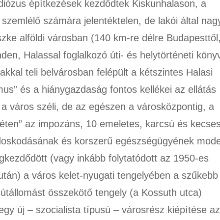
ndiózus építkezések kezdődtek Kiskunhalason, a
ő szemlélő számára jelentéktelen, de lakói által nag
szke alföldi városban (140 km-re délre Budapesttől
en, Halassal foglalkozó úti- és helytörténeti köny
kkal teli belvárosban felépült a kétszintes Halasi
mus” és a hiánygazdaság fontos kellékei az ellátás
a város széli, de az egészen a városközpontig, a
réten” az impozáns, 10 emeletes, karcsú és kecse
gondoskodásának és korszerű egészségügyének mod
egkezdődött (vagy inkább folytatódott az 1950-es
e után) a város kelet-nyugati tengelyében a szűkebb
útállomást összekötő tengely (a Kossuth utca)
gy új – szocialista típusú – városrész kiépítése az