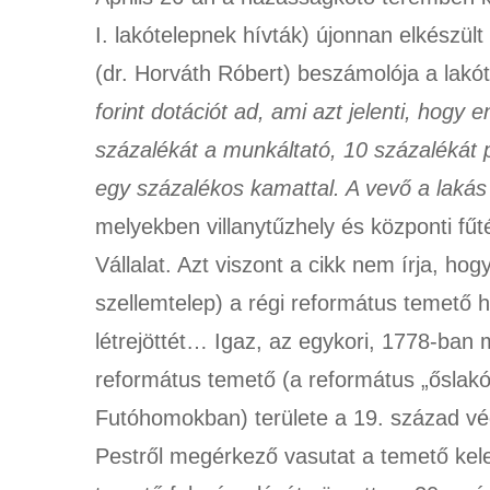
I. lakótelepnek hívták) újonnan elkészült
(dr. Horváth Róbert) beszámolója a lakóte
forint dotációt ad, ami azt jelenti, hogy
százalékát a munkáltató, 10 százalékát pe
egy százalékos kamattal. A vevő a lakás
melyekben villanytűzhely és központi fűt
Vállalat. Azt viszont a cikk nem írja, ho
szellemtelep) a régi református temető he
létrejöttét… Igaz, az egykori, 1778-ban
református temető (a református „őslakó
Futóhomokban) területe a 19. század vé
Pestről megérkező vasutat a temető keleti