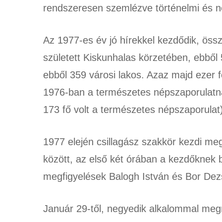
rendszeresen szemlézve történelmi és 
Az 1977-es év jó hírekkel kezdődik, öss
született Kiskunhalas körzetében, ebbő
ebből 359 városi lakos. Azaz majd ezer
1976-ban a természetes népszaporulat
173 fő volt a természetes népszaporulat)
1977 elején csillagász szakkör kezdi m
között, az első két órában a kezdőknek 
megfigyelések Balogh István és Bor Dezső
Január 29-től, negyedik alkalommal meg