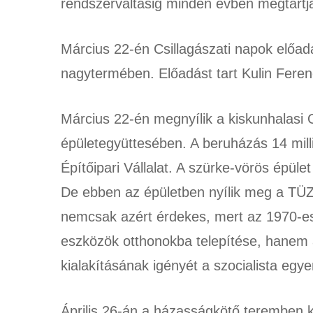
rendszerváltásig minden évben megtartj
Március 22-én Csillagászati napok előa
nagytermében. Előadást tart Kulin Ferenc
Március 22-én megnyílik a kiskunhalasi 
épületegyüttesében. A beruházás 14 millió
Építőipari Vállalat. A szürke-vörös épület
De ebben az épületben nyílik meg a TÜZ
nemcsak azért érdekes, mert az 1970-es
eszközök otthonokba telepítése, hanem azé
kialakításának igényét a szocialista egy
Április 26-án a házasságkötő teremben k