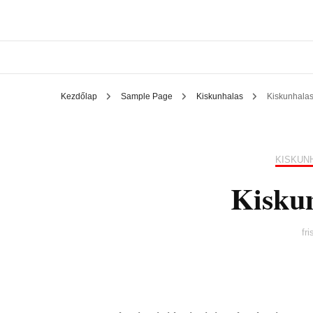
Kezdőlap
Sample Page
Kiskunhalas
Kiskunhalas
KISKUN
Kiskun
fr