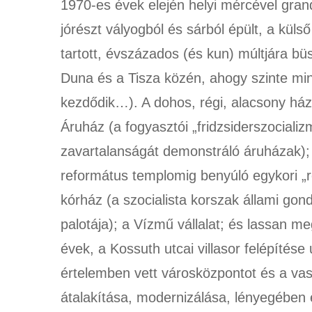
1970-es évek elején helyi mércével gra
jórészt vályogból és sárból épült, a küls
tartott, évszázados (és kun) múltjára bü
Duna és a Tisza közén, ahogy szinte mind
kezdődik…). A dohos, régi, alacsony háza
Áruház (a fogyasztói „fridzsiderszocializ
zavartalanságát demonstráló áruházak); 
református templomig benyúló egykori „
kórház (a szocialista korszak állami 
palotája); a Vízmű vállalat; és lassan m
évek, a Kossuth utcai villasor felépítés
értelemben vett városközpontot és a vas
átalakítása, modernizálása, lényegében e