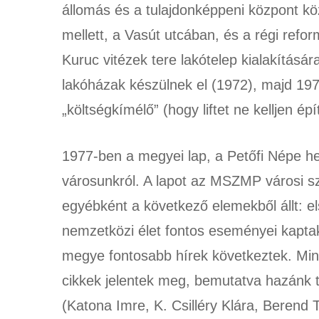
állomás és a tulajdonképpeni központ kö
mellett, a Vasút utcában, és a régi refo
Kuruc vitézek tere lakótelep kialakításá
lakóházak készülnek el (1972), majd 197
„költségkímélő” (hogy liftet ne kelljen ép
1977-ben a megyei lap, a Petőfi Népe hel
városunkról. A lapot az MSZMP városi sz
egyébként a következő elemekből állt: el
nemzetközi élet fontos eseményei kaptak
megye fontosabb hírek következtek. Min
cikkek jelentek meg, bemutatva hazánk t
(Katona Imre, K. Csilléry Klára, Berend 