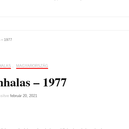
 – 1977
HALAS
,
MAGYARORSZÁG
halas – 1977
issítve
február 20, 2021