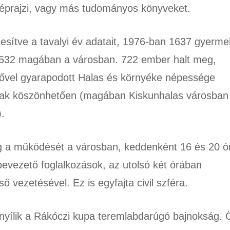
néprajzi, vagy más tudományos könyveket.
zesítve a tavalyi év adatait, 1976-ban 1637 gyerme
l 532 magában a városban. 722 ember halt meg,
 fővel gyarapodott Halas és környéke népessége
nak köszönhetően (magában Kiskunhalas városban
.
eg a működését a városban, keddenként 16 és 20 ó
bevezető foglalkozások, az utolsó két órában
 vezetésével. Ez is egyfajta civil szféra.
nyílik a Rákóczi kupa teremlabdarúgó bajnokság. 