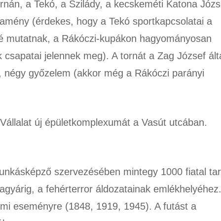
rnán, a Tekó, a Szilády, a kecskeméti Katona Józs
amény (érdekes, hogy a Tekó sportkapcsolatai a
lé mutatnak, a Rákóczi-kupákon hagyományosan
k csapatai jelennek meg). A tornát a Zag József ált
s, négy győzelem (akkor még a Rákóczi parányi
Vállalat új épületkomplexumát a Vasút utcában.
unkásképző szervezésében mintegy 1000 fiatal tar
agyárig, a fehérterror áldozatainak emlékhelyéhez
mi eseményre (1848, 1919, 1945). A futást a