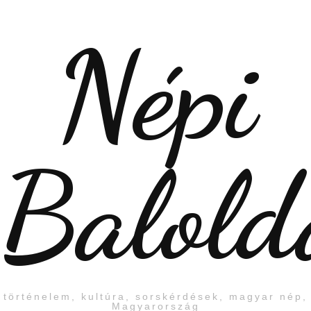
Népi
Balold
történelem, kultúra, sorskérdések, magyar nép,
Magyarország