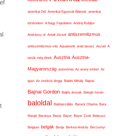
amerikaiak
ef
amerikai Dél
Amerikai Egyesült Államok
amerikai
történelem
A Nagy Fejedelem
Andrej Rubljov
al
antiszemitizmus
Andrássy út
Antall József
antiszemitizmus-vita
Aquaworld
arab tavasz
Aszad
A
Ausztria
Ausztria-
tanúk még élnek
Magyarország
autonómia
Az arany ember
Az
igazi
Az üstökös lángja
Babits Mihály
Bajnai
Bajnai Gordon
Baljós árnyak
Balogh István
baloldal
t
Balotaszállás
Barack Obama
Bara
.
Margit
Baranya
Basta
Bayer
Bayer Zsolt
Belarusz
belgák
Belgium
Berija
Berkesi András
Berzsenyi