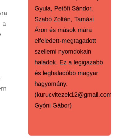
Gyula, Petőfi Sándor,
yra
Szabó Zoltán, Tamási
, a
Áron és mások mára
v
elfeledett-megtagadott
szellemi nyomdokain
haladok. Ez a legigazabb
és leghaladóbb magyar
s
hagyomány.
ern
(kurucvitezek12@gmail.com,
Gyóni Gábor)