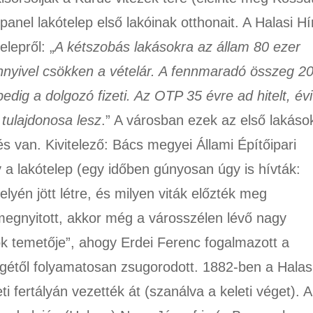
 panel lakótelep első lakóinak otthonait. A Halasi Hí
lepről: „
A kétszobás lakásokra az állam 80 ezer
 ennyivel csökken a vételár. A fennmaradó összeg 2
dig a dolgozó fizeti. Az OTP 35 évre ad hitelt, évi
 tulajdonosa lesz
.” A városban ezek az első lakáso
és van. Kivitelező: Bács megyei Állami Építőipari
gy a lakótelep (egy időben gúnyosan úgy is hívták:
lyén jött létre, és milyen viták előzték meg
 megnyitott, akkor még a városszélen lévő nagy
k temetője”, ahogy Erdei Ferenc fogalmazott a
gétől folyamatosan zsugorodott. 1882-ben a Halas
 fertályán vezették át (szanálva a keleti véget). A