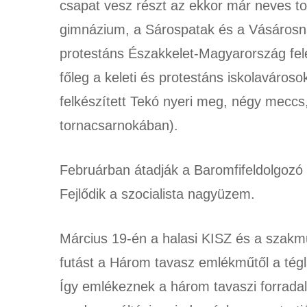
csapat vesz részt az ekkor már neves to
gimnázium, a Sárospatak és a Vásárosn
protestáns Északkelet-Magyarország fe
főleg a keleti és protestáns iskolavároso
felkészített Tekó nyeri meg, négy mecc
tornacsarnokában).
Februárban átadják a Baromfifeldolgozó 
Fejlődik a szocialista nagyüzem.
Március 19-én a halasi KISZ és a szakm
futást a Három tavasz emlékműtől a tégl
Így emlékeznek a három tavaszi forradal