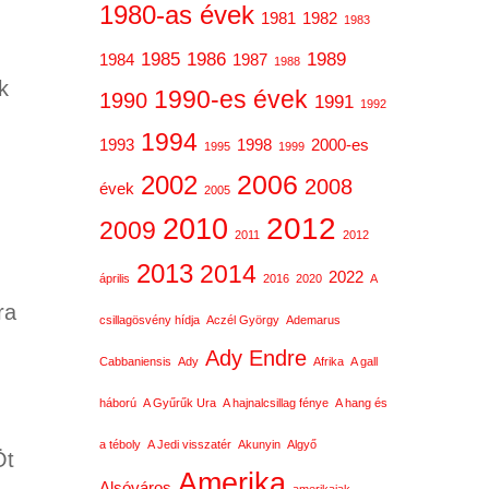
1980-as évek
1981
1982
1983
1985
1986
1989
1984
1987
1988
k
1990-es évek
1990
1991
1992
1994
1993
1998
2000-es
1995
1999
2006
2002
2008
évek
2005
2012
2010
2009
2011
2012
2013
2014
2022
április
2016
2020
A
ra
csillagösvény hídja
Aczél György
Ademarus
Ady Endre
Cabbaniensis
Ady
Afrika
A gall
háború
A Gyűrűk Ura
A hajnalcsillag fénye
A hang és
a téboly
A Jedi visszatér
Akunyin
Algyő
Öt
Amerika
Alsóváros