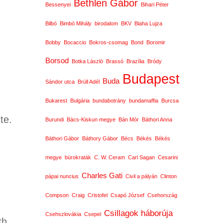
Bethlen Gábor
Bessenyei
Bihari Péter
Bilbó
Bimbó Mihály
birodalom
BKV
Blaha Lujza
Bobby
Bocaccio
Bokros-csomag
Bond
Boromir
Borsod
Botka László
Brassó
Brazília
Bródy
Budapest
Buda
Sándor utca
Brüll Adél
Bukarest
Bulgária
bundabotrány
bundamaffia
Burcsa
te.
Burundi
Bács-Kiskun megye
Bán Mór
Báthori Anna
Báthori Gábor
Báthory Gábor
Bécs
Békés
Békés
megye
bürokraták
C. W. Ceram
Carl Sagan
Cesarini
Charles Gati
pápai nuncius
Civil a pályán
Clinton
Compson
Craig
Cristofel
Csapó József
Csehország
Csillagok háborúja
Csehszlovákia
Csepel
th