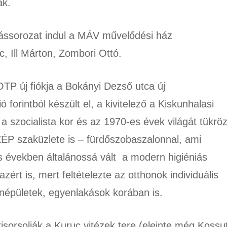
ák.
dássorozat indul a MÁV művelődési ház
, Ill Márton, Zombori Ottó.
OTP új fiókja a Bokányi Dezső utca új
 forintból készült el, a kivitelező a Kiskunhalasi
 a szocialista kor és az 1970-es évek világát tükröz
ÉP szaküzlete is – fürdőszobaszalonnal, ami
 években általánossá vált a modern higiéniás
rt is, mert feltételezte az otthonok individuális
enépületek, egyenlakások korában is.
isorsolják a Kuruc vitézek tere (eleinte még Kossu