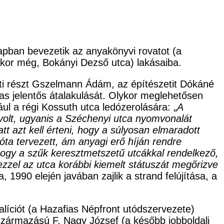
 lapban bevezetik az anyakönyvi rovatot (a
kkor még, Bokányi Dezső utca) lakásaiba.
neti részt Gszelmann Ádám, az építészetit Dókáné
s jelentős átalakulását. Olykor meglehetősen
ul a régi Kossuth utca ledózerolására: „
A
volt, ugyanis a Széchenyi utca nyomvonalát
tt azt kell érteni, hogy a súlyosan elmaradott
óta tervezett, ám anyagi erő híján rendre
hogy a szűk keresztmetszetű utcákkal rendelkező,
zzel az utca korábbi kiemelt státuszát megőrizve
, 1990 elején javában zajlik a strand felújítása, a
alíciót (a Hazafias Népfront utódszervezete)
származású F. Nagy József (a később jobboldali