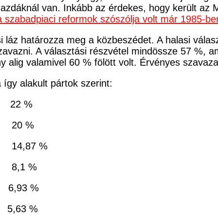
azdáknál van. Inkább az érdekes, hogy került az 
a szabadpiaci reformok szószólja volt már 1985-be
ási láz határozza meg a közbeszédet. A halasi vála
zavazni. A választási részvétel mindössze 57 %, am
ny alig valamivel 60 % fölött volt. Érvényes szava
így alakult pártok szerint:
2 %
0 %
87 %
1 %
3 %
63 %