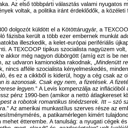
zaka. Az első többpárti választás valami nyugatos 
ények voltak, a politika iránt érdeklődők, a közéle
 300 dolgozót küldött el a Kötöttárugyár, a TEXCO
oló fázisba került a több ezer embernek munkát ad
tokba illeszkedik, a kelet-európai perifériális újk
önti. A TEXCOOP tipikus szocialista nagyüzem volt
ere akkor még nagyon dübörgött (amíg ezt is be n
m, az udvaron kamionokba rakodnak, „
Mindenütt re
k, nincs afféle szocialista kényelmeskedés, minden
ó, és ez a cikkből is kiderül, hogy a cég csak az o
ában is azonosak. Csak egy nem, a fizetések. A fize
zerese legyen.
” A Levis kompenzálja az inflációból
ossz pénz 1990-ben (amikor a nettó átlagkereset kb.
pest a robotok romantikus tinédzserek. Itt – szó sz
ára
.” Az amerikai munkastílus szerves része az embe
esítménymérés, a patikamérlegen kimért tulajdonosi
gyen mehet étterembe. A tanulság: a nyugati cég
etbe, mert „elavult” és „gazdaságtalan” volt (valój