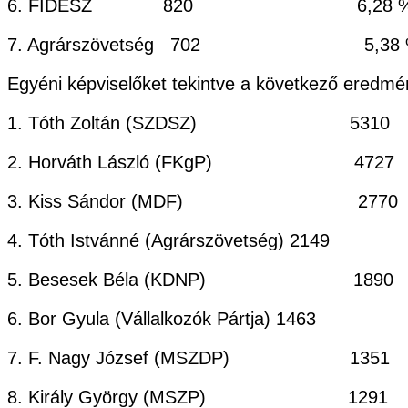
6. FIDESZ 820 6,28 
7. Agrárszövetség 702 5,38 
Egyéni képviselőket tekintve a következő eredmény
1. Tóth Zoltán (SZDSZ) 
2. Horváth László (FKgP)
3. Kiss Sándor (MDF) 
4. Tóth Istvánné (Agrárszövetség)
5. Besesek Béla (KDNP)
6. Bor Gyula (Vállalkozók Pártja) 
7. F. Nagy József (MSZDP
8. Király György (MSZP)