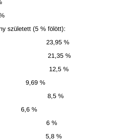
%
%
 született (5 % fölött):
5310 23,95 %
 4727 21,35 %
2770 12,5 %
 2149 9,69 %
 1890 8,5 %
1463 6,6 %
) 1351 6 %
 1291 5,8 %