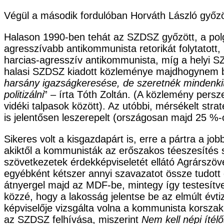
Végül a második fordulóban Horváth László győzöt
Halason 1990-ben tehát az SZDSZ győzött, a polg
agresszívabb antikommunista retorikát folytatott
harcias-agresszív antikommunista, míg a helyi SZD
halasi SZDSZ kiadott közleménye majdhogynem bo
harsány igazságkeresése, de szeretnék mindenkit
politizálni
” – írta Tóth Zoltán. (A közlemény persz
vidéki talpasok között). Az utóbbi, mérsékelt str
is jelentősen leszerepelt (országosan majd 25 %-
Sikeres volt a kisgazdapárt is, erre a pártra a jo
akiktől a kommunisták az erőszakos téeszesítés so
szövetkezetek érdekképviseletét ellátó Agrárszöve
egyébként kétszer annyi szavazatot össze tudott gy
átnyergel majd az MDF-be, mintegy így testesítv
közzé, hogy a lakosság jelentse be az elmúlt év
képviselője vizsgálta volna a kommunista korszak
az SZDSZ felhívása, miszerint
Nem kell népi ítél