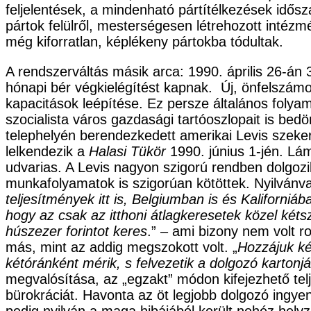
feljelentések, a mindenható pártítélkezések idős
pártok felülről, mesterségesen létrehozott intézm
még kiforratlan, képlékeny pártokba tódultak.
A rendszerváltás másik arca: 1990. április 26-án
hónapi bér végkielégítést kapnak. Új, önfelszám
kapacitások leépítése. Ez persze általános folyama
szocialista város gazdasági tartóoszlopait is bed
telephelyén berendezkedett amerikai Levis szek
lelkendezik a
Halasi Tükör
1990. június 1-jén. Lá
udvarias. A Levis nagyon szigorú rendben dolgozi
munkafolyamatok is szigorúan kötöttek. Nyilvánval
teljesítmények itt is, Belgiumban is és Kaliforni
hogy az csak az itthoni átlagkeresetek közel kéts
húszezer forintot keres
.” – ami bizony nem volt r
más, mint az addig megszokott volt. „
Hozzájuk ké
kétóránként mérik, s felvezetik a dolgozó kartonj
megvalósítása, az „egzakt” módon kifejezhető telj
bürokráciát. Havonta az öt legjobb dolgozó in
pedig nyilván a maga hibájából került nehéz helyz