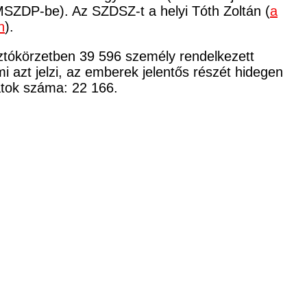
MSZDP-be). Az SZDSZ-t a helyi Tóth Zoltán (
a
n
).
sztókörzetben 39 596 személy rendelkezett
i azt jelzi, az emberek jelentős részét hidegen
zatok száma: 22 166.