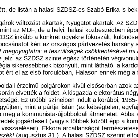
t, de listán a halasi SZDSZ-es Szabó Erika is be
árok változást akartak, Nyugatot akartak. Az SZD
, mint az MDF, de a helyi, halasi közbeszédben é
SZ inkább a konkrét ügyekre fókuszált, különösebb 
csánatot kért az országos pártvezetés harsány sz
 megnyugtatni: a feszültségek csökkentésével mi 
e jelzi az SZDSZ szinte egész történetén végivonuló
atégia sikeresebbnek bizonyult, mint látható, a kar
ot ért el az első fordulóban, Halason ennek még a 
bboldali érzelmű polgárokon kívül elsősorban azok a
rán elvették a földet. A kisgazda elektorátus nég
tségé. Ez utóbbi színeiben indult a korábbi, 1985-ö
űjteni, mint a pártja listán (ez kétségtelen, egyfa
e meg a kommunista-újjobboldali átmenetet. Abba 
tizedek jogsértéseit (vagyis többek között épp a 
 visszaéléseit). Ekkora arcátlanságot természetese
őszék!
(augusztus 31.). A halasi SZDSZ szerint elfo