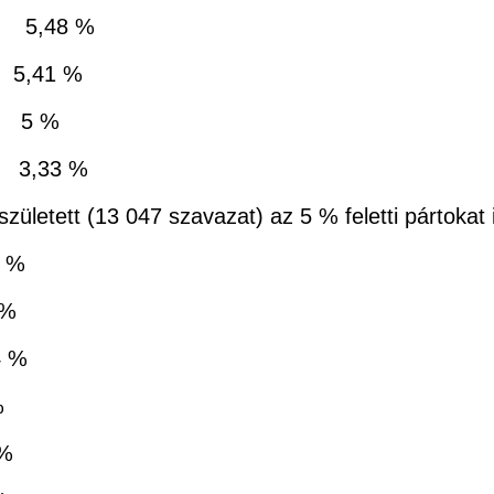
,48 %
,41 %
 %
33 %
letett (13 047 szavazat) az 5 % feletti pártokat 
 %
%
 %
%
%