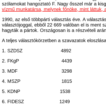
szólamokat hangoztató F. Nagy ősszel már a kisg
vízmű munkatársa, melynek főnöke, mint láttuk, 
1990, az első többpárti választás éve. A választ
választójoggal, ebből 22 669 valóban el is ment s
hagyták a pártok. Országosan is a részvételi ará
A teljes választókörzetben a szavazatok eloszlása 
1. SZDSZ 4892 2
2. FKgP 4439 2
3. MDF 3298 14,
4. MSZP 1815 8,
5. KDNP 1538 6,9
6. FIDESZ 1249 5,