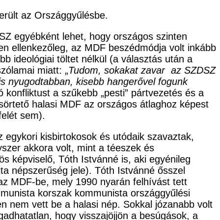
került az Országgyűlésbe.
SZ egyébként lehet, hogy országos szinten
ppen ellenkezőleg, az MDF beszédmódja volt inkább
ideológiai töltet nélkül (a választás után a
ólamai miatt: „
Tudom, sokakat zavar az SZDSZ
is nyugodtabban, kisebb hangerővel fogunk
 konfliktust a szűkebb „pesti” pártvezetés és a
dcsörtető halasi MDF az országos átlaghoz képest
felét sem).
z egykori kisbirtokosok és utódaik szavaztak,
yszer akkora volt, mint a téeszek és
s képviselő, Tóth Istvánné is, aki egyénileg
jta népszerűség jele). Tóth Istvánné ősszel
az MDF-be, mely 1990 nyarán felhívást tett
kommunista korszak kommunista országgyűlési
n nem vett be a halasi nép. Sokkal józanabb volt
gadhatatlan, hogy visszajöjjön a besúgások, a