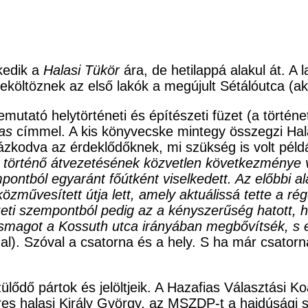
kedik a
Halasi Tükör
ára, de hetilappá alakul át. A
eköltöznek az első lakók a megújult Sétálóutca (a
mutató helytörténeti és építészeti füzet (a törté
as
címmel. A kis könyvecske mintegy összegzi Hala
zkodva az érdeklődőknek, mi szükség is volt példá
n történő átvezetésének közvetlen következménye 
ontból egyaránt főútként viselkedett. Az előbbi ala
művesített útja lett, amely aktuálissá tette a rég
zeti szempontból pedig az a kényszerűség hatott, 
osmagot a Kossuth utca irányában megbővítsék, s e
ldal). Szóval a csatorna és a hely. S ha már csatorna
ődő pártok és jelöltjeik. A Hazafias Választási Ko
es halasi Király György, az MSZDP-t a hajdúsági 