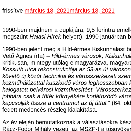
frissítve
március 18, 2021
március 18, 2021
1990-ben majdnem a duplájára, 9,5 forintra emel
megszűnt
Halasi Hírek
helyett). 1990 januárban b
1990-ben jelent meg a Hild-érmes Kiskunhalast be
Vető Ágnes írta) –
Hild-érmes városok, Kiskunhal
kritikusan, mintegy utólag elmagyarázva, magyará
Kossuth utca rekonstrukciója az 53-as út városo
követő új közút technikai és városszerkezeti szemp
közműhálózattal küszködő város leghosszabban köz
halogatott belvárosi közművesítést. Városszerke
jobbára csak a főtér környékére korlátozódó vár
kapcsolják össze a centrumot az új úttal
.” (64. o
fedett medencés részleg kialakítása.
Az év elején bemutatkoznak a választásokra készül
Rácz-Fodor Mihály vezeti, az MSZP-t a tősgyöker