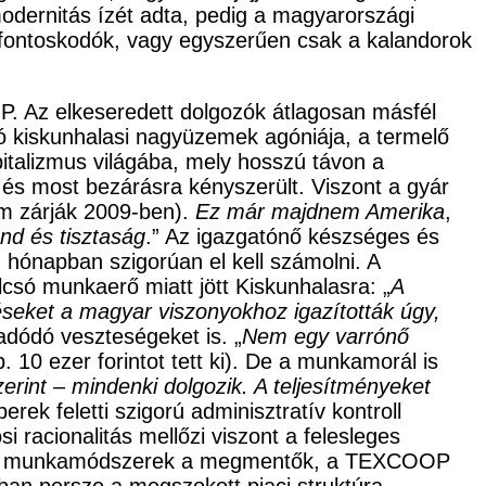
modernitás ízét adta, pedig a magyarországi
ti fontoskodók, vagy egyszerűen csak a kalandorok
OP. Az elkeseredett dolgozók átlagosan másfél
ó kiskunhalasi nagyüzemek agóniája, a termelő
apitalizmus világába, mely hosszú távon a
, és most bezárásra kényszerült. Viszont a gyár
em zárják 2009-ben).
Ez már majdnem Amerika
,
nd és tisztaság
.” Az igazgatónő készséges és
 hónapban szigorúan el kell számolni. A
lcsó munkaerő miatt jött Kiskunhalasra: „
A
téseket a magyar viszonyokhoz igazították úgy,
 adódó veszteségeket is. „
Nem egy varrónő
 10 ezer forintot tett ki). De a munkamorál is
erint – mindenki dolgozik. A teljesítményeket
rek feletti szigorú adminisztratív kontroll
 racionalitás mellőzi viszont a felesleges
ek és munkamódszerek a megmentők, a TEXCOOP
ában persze a megszokott piaci struktúra