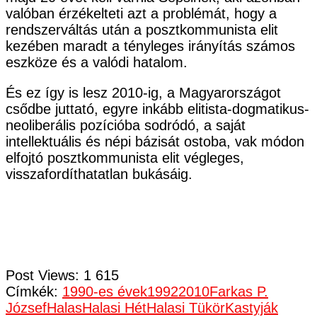
valóban érzékelteti azt a problémát, hogy a
rendszerváltás után a posztkommunista elit
kezében maradt a tényleges irányítás számos
eszköze és a valódi hatalom.
És ez így is lesz 2010-ig, a Magyarországot
csődbe juttató, egyre inkább elitista-dogmatikus-
neoliberális pozícióba sodródó, a saját
intellektuális és népi bázisát ostoba, vak módon
elfojtó posztkommunista elit végleges,
visszafordíthatatlan bukásáig.
Post Views:
1 615
Címkék:
1990-es évek
1992
2010
Farkas P.
József
Halas
Halasi Hét
Halasi Tükör
Kastyják