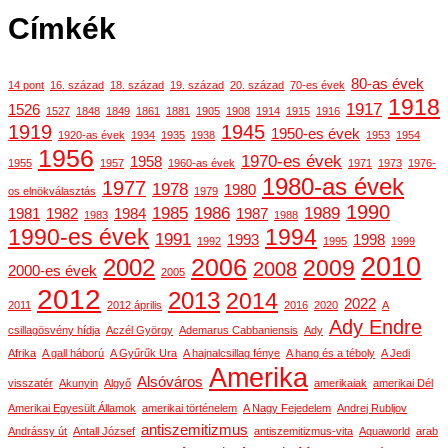
Címkék
80-as évek
14 pont
16. század
18. század
19. század
20. század
70-es évek
1918
1917
1526
1527
1848
1849
1861
1881
1905
1908
1914
1915
1916
1919
1945
1950-es évek
1920-as évek
1934
1935
1938
1953
1954
1956
1970-es évek
1958
1955
1957
1960-as évek
1971
1973
1976-
1980-as évek
1977
1978
1980
os elnökválasztás
1979
1990
1985
1986
1989
1981
1982
1984
1987
1983
1988
1990-es évek
1994
1991
1993
1998
1992
1995
1999
2010
2006
2002
2009
2008
2000-es évek
2005
2012
2013
2014
2022
2011
2012 április
2016
2020
A
Ady Endre
csillagösvény hídja
Aczél György
Ademarus Cabbaniensis
Ady
Afrika
A gall háború
A Gyűrűk Ura
A hajnalcsillag fénye
A hang és a téboly
A Jedi
Amerika
Alsóváros
visszatér
Akunyin
Algyő
amerikaiak
amerikai Dél
Amerikai Egyesült Államok
amerikai történelem
A Nagy Fejedelem
Andrej Rubljov
antiszemitizmus
Andrássy út
Antall József
antiszemitizmus-vita
Aquaworld
arab