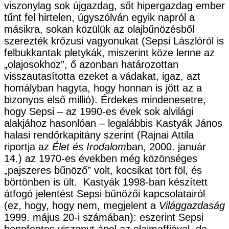
viszonylag sok újgazdag, sőt hipergazdag ember
tűnt fel hirtelen, úgyszólván egyik napról a
másikra, sokan közülük az olajbűnözésből
szerezték krőzusi vagyonukat (Sepsi Lászlóról is
felbukkantak pletykák, miszerint köze lenne az
„olajosokhoz”, ő azonban határozottan
visszautasította ezeket a vádakat, igaz, azt
homályban hagyta, hogy honnan is jött az a
bizonyos első millió). Érdekes mindenesetre,
hogy Sepsi – az 1990-es évek sok alvilági
alakjához hasonlóan – legalábbis Kastyák János
halasi rendőrkapitány szerint (Rajnai Attila
riportja az
Élet és Irodalom
ban, 2000. január
14.) az 1970-es években még közönséges
„pajszeres bűnöző” volt, kocsikat tört föl, és
börtönben is ült. Kastyák 1998-ban készített
átfogó jelentést Sepsi bűnözői kapcsolatairól
(ez, hogy, hogy nem, megjelent a
Világgazdaság
1999. május 20-i számában): eszerint Sepsi
bennfentes viszonyt ápol az olajmaffiával, de