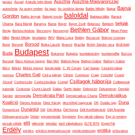
Ausztria
Ausztria-Magyarország
tavasz
Aszad
A tanúk még élnek
Bajnai
autonómia
Az arany ember
Az igazi
Az üstökös lángja
Babits Mihály
Bajnai
baloldal
Gordon
Baljós árnyak
Balogh István
Balotaszállás
Barack
belgák
Obama
Bara Margit
Baranya
Basta
Bayer
Bayer Zsolt
Belarusz
Belgium
Bethlen Gábor
Berija
Berkesi András
Berzsenyi
Bessenyei
Bihari Péter
Bilbó
Bimbó Mihály
birodalom
BKV
Blaha Lujza
Bobby
Bocaccio
Bokros-csomag
Borsod
Bond
Boromir
Botka László
Brassó
Brazília
Bródy Sándor utca
Brüll Adél
Budapest
Buda
Bukarest
Bulgária
bundabotrány
bundamaffia
Burcsa
Burundi
Bács-Kiskun megye
Bán Mór
Báthori Anna
Báthori Gábor
Báthory Gábor
Bécs
Békés
Békés megye
bürokraták
C. W. Ceram
Carl Sagan
Cesarini pápai
Charles Gati
nuncius
Civil a pályán
Clinton
Compson
Craig
Cristofel
Csapó
Csillagok háborúja
József
Csehország
Csehszlovákia
Csepel
Csillagosok
katonák
Csokonai
Csont László
Dallas
Darth Vader
Debrecen
Dekameron
Demján
Demokrata Párt
Demokratikus
Sándor
demográfia
Demokratikus Charta
Koalíció
Duna
Dienes András
Dietz Károly
disznófejű nagyurak
DK
Dudás-ügy
Dunántúl
Dunavecse
Dél
Dél-Afrika
Dél-Korea
Déli Konföderáció
Déli Áramlat
Délmagyarország
Détári
egyetemisták
Egyiptom
Egy pikoló világos
Egy új remény
elit
elcsalt vébék
ellenzék
elmúlás
első világháború
ELTE BTK
Engel Pál
Erdély
erotika
erkölcs
erkölcsi imperatívuszok
erkölcstelenség
erőszakos