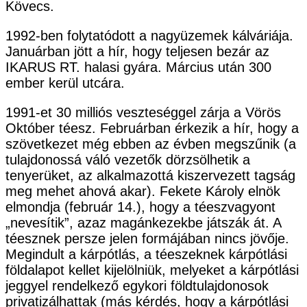
Kövecs.
1992-ben folytatódott a nagyüzemek kálváriája.
Januárban jött a hír, hogy teljesen bezár az
IKARUS RT. halasi gyára. Március után 300
ember kerül utcára.
1991-et 30 milliós veszteséggel zárja a Vörös
Október téesz. Februárban érkezik a hír, hogy a
szövetkezet még ebben az évben megszűnik (a
tulajdonossá váló vezetők dörzsölhetik a
tenyerüket, az alkalmazottá kiszervezett tagság
meg mehet ahová akar). Fekete Károly elnök
elmondja (február 14.), hogy a téeszvagyont
„nevesítik”, azaz magánkezekbe játszák át. A
téesznek persze jelen formájában nincs jövője.
Megindult a kárpótlás, a téeszeknek kárpótlási
földalapot kellet kijelölniük, melyeket a kárpótlási
jeggyel rendelkező egykori földtulajdonosok
privatizálhattak (más kérdés, hogy a kárpótlási