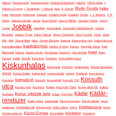
háború
hígmagyarok
hígmagyarság
Hódmezővásárhely
hübrisz
Hősök ligete
I.
Illyés Gyula
Index
Rákóczi György
I. Szulejmán
I. Ulászló
igazi
II. József
India
Internetto
intrikusok
Irapuato
Irodalmi Ujság
irodalom
István
J. J. Abrams
J. R.
Ewing
Jadviga párnája
Jakab
james Bond
Jancsó Miklós
Jaroslav Hašek
Jimmy
Jobbik
Carter
jobboldal
Jugoszlávia
Jugoszláv Néphadsereg
Juhász
Benedek
Juhász Gyula
Julius Caesar
János Zsigmond
Jászi Oszkár
Jókai
Jókai
Mór
jólét
József Attila
július
Jürgen Böcking
Kabuga
Kalasnyikov-ügy
kalasnyikovok
kapitalizmus
kamarillapolitika
Kardos György
Karesz
Kastyják János
Kate
Kelet
Blackwell
Katona
Katona István
Kayibanda
Kazinczy
Kecskemét
Kelet-
Európa
kelták
Kenobi
Kertváros
Kisfaludy
Kiskunfélegyháza
Kiskunhalas
Kiskunság
Kiskőrös
kivándorlás
Klónok támadása
KNKSE
Kohout Zoltán
kolonizáció
kommunisták
konteó
Kopjások
Kora tavasz
Kossuth
korrupció
Korrobori
Kossuth
Kossuthkifli
Kossuth TSZ
utca
Kovács Imre
Kozmosz
Krajina
Krisztyán Tódor
Kruger-Bent Kft.
kultúra
Kádár-
Kádár
Kuruc vitézek tere
Kunhalmi
Kutasi
Kylo Ren
rendszer
Kádár János
kálvinisták
Károlyi-kormány
Károlyi Mihály
kései
Kötöttárugyár
dualizmus
későkádári elit
Kígyónyelvű
Kóka János
könyv
Kövér
Közép-Európa
középkor
Köztársaság tér
Középfölde
középkori