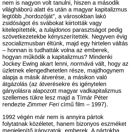
nem is nagyon volt tanulni, hiszen a második
világháború alatt és után a magyar kapitalizmus
legtöbb „hordozóját”, a városokban lakó
zsidóságot és svábokat kiirtották vagy
kitelepítették, a
tulajdonos
parasztságot pedig
szövetkezetekbe kényszerítették. Negyven évig
szocializmusban éltünk, majd egy hirtelen váltás
– honnan is tudhatták volna az emberek,
hogyan működik a kapitalizmus? Mindenki
Jockey Ewing akart lenni,
normává
vált, hogy az
üzletnek elengedhetetlen része, majdhogynem
alapja a másik átverése, a másikon való
átgázolás (az átverésekre és igénytelen
gányolásra alapozott magyar vadkapitalizmus
szellemes tükre lesz majd a Tímár Péter
rendezte
Zimmer Feri
című film – 1997).
1992 végén már nem is annyira pártok
folytatnak közéletet, hanem bizonyos eszméket
megjelenítő irányzatok, emberek. A pártokba