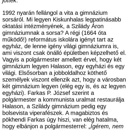
jöttek
.”
1992 nyarán fellángol a vita a gimnázium
sorsáról. Mi legyen Kiskunhalas legpatinásabb
oktatási intézményének, a Szilády Áron
gimnáziumnak a sorsa? A régi (1664 óta
működő!) református iskolára igényt tart az
egyház, de lenne igény világi gimnáziumra is,
ami viszont csak önálló épületben képzelhető el.
Vagyis a polgármester amellett érvel, hogy két
gimnázium legyen Halason, egy egyházi és egy
világi. Elsősorban a jobboldalhoz köthető
személyek viszont ellenzik azt, hogy a városban
két gimnázium legyen (elég egy is, és az legyen
egyházi). Farkas P. József szerint a
polgármester a kommunista uralmat restaurálja
Halason, a Szilády gimnázium pedig egy
bolsevista viperafészek. A magabiztos és
pökhendi Farkas úgy hiszi, van elég hatalma,
hogy elbánjon a polgármesterrel: „
Ígérem, nem