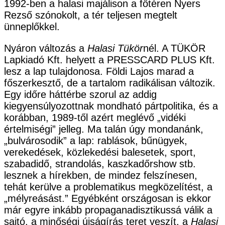
1992-ben a halasi majálison a főtéren Nyers
Rezső szónokolt, a tér teljesen megtelt
ünneplőkkel.
Nyáron változás a
Halasi Tükör
nél. A TÜKÖR
Lapkiadó Kft. helyett a PRESSCARD PLUS Kft.
lesz a lap tulajdonosa. Földi Lajos marad a
főszerkesztő, de a tartalom radikálisan változik.
Egy időre háttérbe szorul az addig
kiegyensúlyozottnak mondható pártpolitika, és a
korábban, 1989-től azért meglévő „vidéki
értelmiségi” jelleg. Ma talán úgy mondanánk,
„bulvárosodik” a lap: rablások, bűnügyek,
verekedések, közlekedési balesetek, sport,
szabadidő, strandolás, kaszkadőrshow stb.
lesznek a hírekben, de mindez felszínesen,
tehát kerülve a problematikus megközelítést, a
„mélyreásást.” Egyébként országosan is ekkor
már egyre inkább propaganadisztikussá válik a
sajtó, a minőségi újságírás teret veszít, a
Halasi