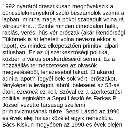
1992 nyarától drasztikusan megnövekszik a
bűncselekményekről szóló beszámolók száma a
lapban, mintha maga a pokol szabadult volna rá
városunkra… Szinte minden címoldalon halál,
rablás, verés, hús-vér erőszak (akár Rendőrségi
Tükörnek is át lehetett volna nevezni ekkor a
lapot), és mindez elképesztően primitív, alpári
stílusban. Ez az új szerkesztőségi politika,
közben a város sorskérdéseiről semmi. Ez a
hozzáállás természetesen az olvasók
megvetéséből, lenézéséből fakad. El akarod
adni a lapot? Tegyél bele sok vért, erőszakot,
fényképet a levágott lábról, balesetet az 53-as
úton,
ezeknek
ez kell. Szóval ez a szerkesztési
politika leginkább a Sepsi László és Farkas P.
József vezette társaság szellemi
primitivizmusának tükre. Sepsi László az 1990-
es évek eleji halasi közélet egyik nehézfiúja.
Bács-Kiskun megyében az 1990-es évek elején