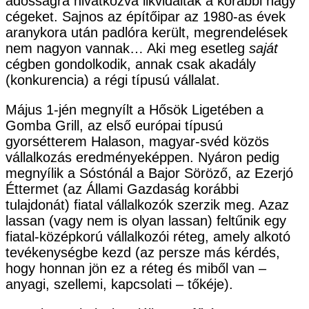
adósságra hivatkozva likvidálták a korábbi nagy
cégeket. Sajnos az építőipar az 1980-as évek
aranykora után padlóra került, megrendelések
nem nagyon vannak… Aki meg esetleg
saját
cégben gondolkodik, annak csak akadály
(konkurencia) a régi típusú vállalat.
Május 1-jén megnyílt a Hősök Ligetében a
Gomba Grill, az első európai típusú
gyorsétterem Halason, magyar-svéd közös
vállalkozás eredményeképpen. Nyáron pedig
megnyílik a Sóstónál a Bajor Söröző, az Ezerjó
Éttermet (az Állami Gazdaság korábbi
tulajdonát) fiatal vállalkozók szerzik meg. Azaz
lassan (vagy nem is olyan lassan) feltűnik egy
fiatal-középkorú vállalkozói réteg, amely alkotó
tevékenységbe kezd (az persze más kérdés,
hogy honnan jön ez a réteg és miből van –
anyagi, szellemi, kapcsolati – tőkéje).