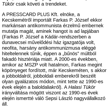
Tükör
csak követi a trendeket.
A PRESSCARD PLUS Kft. elnöke, a
Kecskemétről importált Farkas P. József ekkor
markánsan antikommunista érzelmű embernek
mutatja magát, aminek hangot is ad lapjában
(Farkas P. József a Kádár-rendszerben a
dunavecsei művelődési ház igazgatója volt,
neofita, harsány antikommunizmusa eléggé
hiteltelennek tűnik, éppen a „bűnös” múltból
fakadó hisztériája miatt. A 2000-es években,
amikor az MSZP volt hatalmon, Farkas megint
köpönyeget fordított, már Kecskeméten, s akkor
a jobboldalról, jobboldali emberekről beszélt
olyan gyalázatos módon, mint tette az 1990-es
évek elején a baloldaliakról). A
Halasi Tükör
irányváltása mögött viszont az 1990-es évek
elején ismertté váló Sepsi László nagyvállalkozó
áll.