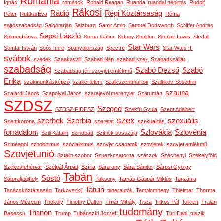
Románia
Ignác
románok
Ronald Reagan
Ruanda
ruandai népirtás
Rudolf
Rákosi
Rádió
Régi Köztársaság
Péter
Ruttkai Éva
Róma
sajtószabadság
Salgótarján
Salzburg
Samir Amin
Samuel Dodsworth
Schiffer András
Sepsi László
Selmecbánya
Seres Gábor
Sidney Sheldon
Sinclair Lewis
Skyfall
Star Wars
Somfai István
Soós Imre
Spanyolország
Spectre
Star Wars III
svábok
svédek
Szaakasvili
Szabad Nép
szabad szex
Szabadszállás
szabadság
Szabó Dezső
Szabó
Szabadság téri szovjet emlékmű
Erika
szakmunkásképző
szakértelem
Szalkszentmárton
Szaltikov-Scsedrin
szauna
Szalárdi János
Szapolyai János
szarajevói merénylet
Szarumán
SZDSZ
Szeged
SZDSZ-FIDESZ
Szekfű Gyula
Szent Adalbert
szex
szerbek
Szerbia
szexuális
Szentkorona
szeretet
szexualitás
forradalom
Szlovákia
Szlovénia
Szili Katalin
Szindbád
Szithek bosszúja
Szméagol
sznobizmus
szocializmus
szovjet csapatok
szovjetek
szovjet emlékmű
Szovjetunió
Sztálin-szobor
Szuezi-csatorna
szászok
Széchenyi
Székelyföld
Székesfehérvár
Szélpál Árpád
Szíria
Sárarany
Sára Sándor
Sárosi György
Tabán
Sóstó
Sátoraljaújhely
Taksony
Tamás Gáspár Miklós
Tanzánia
Tatuin
Tanácsköztársaság
Tarkovszkij
teherautók
Templomhegy
Thietmar
Thorma
János Múzeum
Thököly
Timothy Dalton
Timár Mihály
Tisza
Titkos Pál
Tolkien
Traian
tudomány
Trianon
Basescu
Trump
Tubánszki József
Turi Dani
tuszik