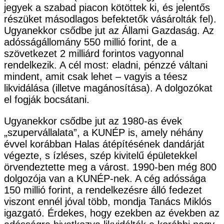
jegyek a szabad piacon kötöttek ki, és jelentős
részüket másodlagos befektetők vásárolták fel).
Ugyanekkor csődbe jut az Állami Gazdaság. Az
adósságállomány 550 millió forint, de a
szövetkezet 2 milliárd forintos vagyonnal
rendelkezik. A cél most: eladni, pénzzé váltani
mindent, amit csak lehet – vagyis a téesz
likvidálása (illetve magánosítása). A dolgozókat
el fogják bocsátani.
Ugyanekkor csődbe jut az 1980-as évek
„szupervállalata”, a KUNÉP is, amely néhány
évvel korábban Halas átépítésének dandárját
végezte, s ízléses, szép kivitelű épületekkel
örvendeztette meg a várost. 1990-ben még 800
dolgozója van a KUNÉP-nek. A cég adóssága
150 millió forint, a rendelkezésre álló fedezet
viszont ennél jóval több, mondja Tanács Miklós
igazgató. Érdekes, hogy ezekben az években az