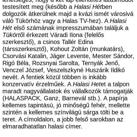
testesített meg (később a
Halasi Hét
ben
dolgozók átkerülnek majd a kvázi ismét városivá
váló Tükörhöz vagy a Halas TV-hez). A
Halasi
Hét
első számának impresszumában találjuk a
Tükört
ől érkezett Váradi Ilona (felelős
szerkesztő), a csinos Tallér Edina
(társszerkesztő), Kohout Zoltán (munkatárs),
Csorvási Katalin, Jáger Levente, Mester Sándor,
Rigó Béla, Rozsnyai Sarolta, Ternyák Jenő,
Venczel József, Veszelszkyné Huszárik Ildikó
nevét. A fentiek közül többen is inkább
konzervatív érzelműek. A
Halasi Het
et a talpon
maradt nagyvállalatok és vállalkozók támogatják
(HALASPACK, Ganz, Barnevál stb.). A papírja
kellemes tapintású, jó minőségű fehér, mellette
szintén a kellemes színvilágú sárga tölti be a
teret. A címoldalon, a jobb felső sarokban az
elmaradhatatlan halasi címer.