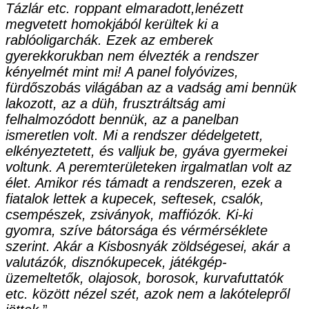
Tázlár etc. roppant elmaradott,lenézett
megvetett homokjából kerültek ki a
rablóoligarchák. Ezek az emberek
gyerekkorukban nem élvezték a rendszer
kényelmét mint mi! A panel folyóvizes,
fürdőszobás világában az a vadság ami bennük
lakozott, az a düh, frusztráltság ami
felhalmozódott bennük, az a panelban
ismeretlen volt. Mi a rendszer dédelgetett,
elkényeztetett, és valljuk be, gyáva gyermekei
voltunk. A peremterületeken irgalmatlan volt az
élet. Amikor rés támadt a rendszeren, ezek a
fiatalok lettek a
kupecek, seftesek, csalók,
csempészek, zsiványok, maffiózók. Ki-ki
gyomra, szíve bátorsága és vérmérséklete
szerint. Akár a Kisbosnyák zöldségesei, akár a
valutázók, disznókupecek, játékgép-
üzemeltetők, olajosok, borosok, kurvafuttatók
etc. között nézel szét, azok nem a lakótelepről