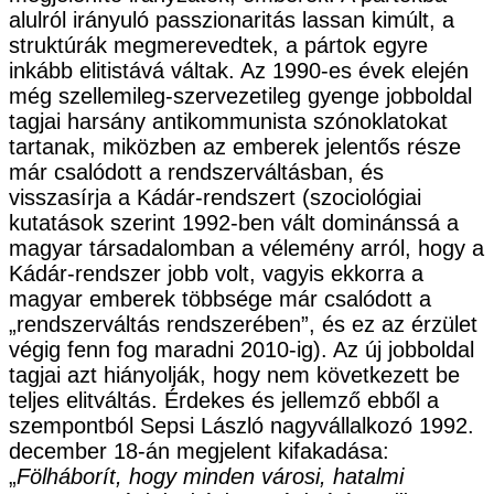
alulról irányuló passzionaritás lassan kimúlt, a
struktúrák megmerevedtek, a pártok egyre
inkább elitistává váltak. Az 1990-es évek elején
még szellemileg-szervezetileg gyenge jobboldal
tagjai harsány antikommunista szónoklatokat
tartanak, miközben az emberek jelentős része
már csalódott a rendszerváltásban, és
visszasírja a Kádár-rendszert (szociológiai
kutatások szerint 1992-ben vált dominánssá a
magyar társadalomban a vélemény arról, hogy a
Kádár-rendszer jobb volt, vagyis ekkorra a
magyar emberek többsége már csalódott a
„rendszerváltás rendszerében”, és ez az érzület
végig fenn fog maradni 2010-ig). Az új jobboldal
tagjai azt hiányolják, hogy nem következett be
teljes elitváltás. Érdekes és jellemző ebből a
szempontból Sepsi László nagyvállalkozó 1992.
december 18-án megjelent kifakadása:
„
Fölháborít, hogy minden városi, hatalmi