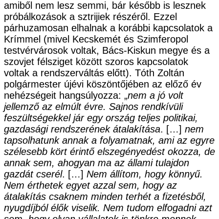
amiből nem lesz semmi, bár később is lesznek
próbálkozások a sztrijiek részéről. Ezzel
párhuzamosan elhalnak a korábbi kapcsolatok a
Krímmel (mivel Kecskemét és Szimferopol
testvérvárosok voltak, Bács-Kiskun megye és a
szovjet félsziget között szoros kapcsolatok
voltak a rendszerváltás előtt). Tóth Zoltán
polgármester újévi köszöntőjében az előző év
nehézségeit hangsúlyozza: „
nem a jó volt
jellemző az elmúlt évre. Sajnos rendkívüli
feszültségekkel jár egy ország teljes politikai,
gazdasági rendszerének átalakítása
. […]
nem
tapsolhatunk annak a folyamatnak, ami az egyre
szélesebb kört érintő elszegényedést okozza, de
annak sem, ahogyan ma az állami tulajdon
gazdát cserél
. […]
Nem állítom, hogy könnyű.
Nem érthetek egyet azzal sem, hogy az
átalakítás csaknem minden terhét a fizetésből,
nyugdíjból élők viselik. Nem tudom elfogadni azt
sem, hogy olyan vállalatok is tönkre mennek,