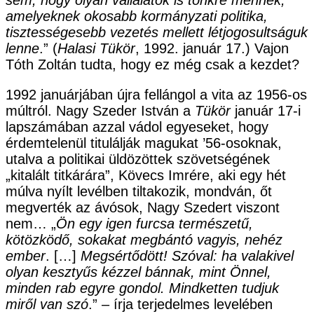
amelyeknek okosabb kormányzati politika,
tisztességesebb vezetés mellett létjogosultságuk
lenne
.” (
Halasi Tükör
, 1992. január 17.) Vajon
Tóth Zoltán tudta, hogy ez még csak a kezdet?
1992 januárjában újra fellángol a vita az 1956-os
múltról. Nagy Szeder István a
Tükör
január 17-i
lapszámában azzal vádol egyeseket, hogy
érdemtelenül titulálják magukat ’56-osoknak,
utalva a politikai üldözöttek szövetségének
„kitalált titkárára”, Kövecs Imrére, aki egy hét
múlva nyílt levélben tiltakozik, mondván, őt
megverték az ávósok, Nagy Szedert viszont
nem… „
Ön egy igen furcsa természetű,
kötözködő, sokakat megbántó vagyis, nehéz
ember
. […]
Megsértődött! Szóval: ha valakivel
olyan kesztyűs kézzel bánnak, mint Önnel,
minden rab egyre gondol. Mindketten tudjuk
miről van szó
.” – írja terjedelmes levelében