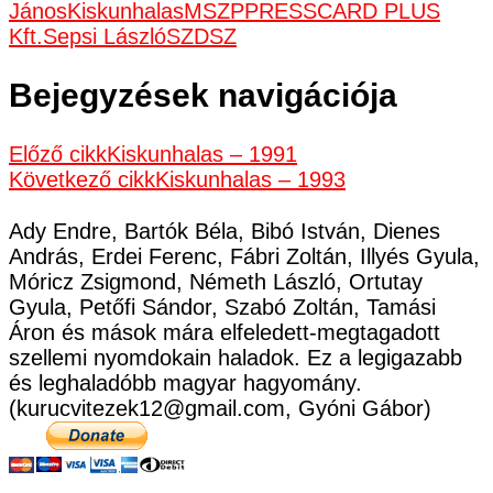
János
Kiskunhalas
MSZP
PRESSCARD PLUS
Kft.
Sepsi László
SZDSZ
Bejegyzések navigációja
Előző cikk
Kiskunhalas – 1991
Következő cikk
Kiskunhalas – 1993
Ady Endre, Bartók Béla, Bibó István, Dienes
András, Erdei Ferenc, Fábri Zoltán, Illyés Gyula,
Móricz Zsigmond, Németh László, Ortutay
Gyula, Petőfi Sándor, Szabó Zoltán, Tamási
Áron és mások mára elfeledett-megtagadott
szellemi nyomdokain haladok. Ez a legigazabb
és leghaladóbb magyar hagyomány.
(kurucvitezek12@gmail.com, Gyóni Gábor)