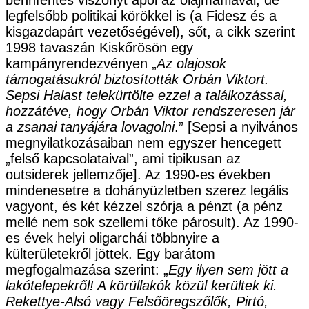
legfelsőbb politikai körökkel is (a Fidesz és a
kisgazdapárt vezetőségével), sőt, a cikk szerint
1998 tavaszán Kiskőrösön egy
kampányrendezvényen „
Az olajosok
támogatásukról biztosították Orbán Viktort.
Sepsi Halast telekürtölte ezzel a találkozással,
hozzátéve, hogy Orbán Viktor rendszeresen jár
a zsanai tanyájára lovagolni
.” [Sepsi a nyilvános
megnyilatkozásaiban nem egyszer hencegett
„felső kapcsolataival”, ami tipikusan az
outsiderek jellemzője]. Az 1990-es években
mindenesetre a dohányüzletben szerez legális
vagyont, és két kézzel szórja a pénzt (a pénz
mellé nem sok szellemi tőke párosult). Az 1990-
es évek helyi oligarchái többnyire a
külterületekről jöttek. Egy barátom
megfogalmazása szerint: „
Egy ilyen sem jött a
lakótelepekről! A körüllakók közül kerültek ki.
Rekettye-Alsó vagy Felsőöregszőlők, Pirtó,