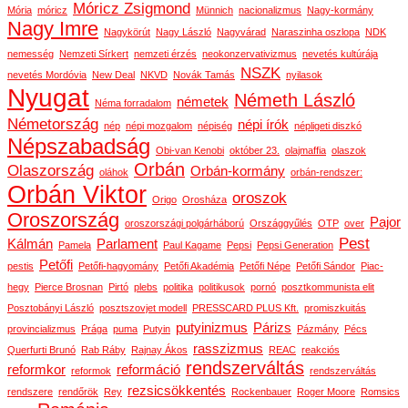
Móricz Zsigmond
Mória
móricz
Münnich
nacionalizmus
Nagy-kormány
Nagy Imre
Nagykörút
Nagy László
Nagyvárad
Naraszinha oszlopa
NDK
nemesség
Nemzeti Sírkert
nemzeti érzés
neokonzervativizmus
nevetés kultúrája
NSZK
nevetés Mordóvia
New Deal
NKVD
Novák Tamás
nyilasok
Nyugat
Németh László
németek
Néma forradalom
Németország
népi írók
nép
népi mozgalom
népiség
népligeti diszkó
Népszabadság
Obi-van Kenobi
október 23.
olajmaffia
olaszok
Orbán
Olaszország
Orbán-kormány
oláhok
orbán-rendszer:
Orbán Viktor
oroszok
Origo
Orosháza
Oroszország
Pajor
oroszországi polgárháború
Országgyűlés
OTP
over
Pest
Kálmán
Parlament
Pamela
Paul Kagame
Pepsi
Pepsi Generation
Petőfi
pestis
Petőfi-hagyomány
Petőfi Akadémia
Petőfi Népe
Petőfi Sándor
Piac-
hegy
Pierce Brosnan
Pirtó
plebs
politika
politikusok
pornó
posztkommunista elit
Posztobányi László
posztszovjet modell
PRESSCARD PLUS Kft.
promiszkuitás
putyinizmus
Párizs
provincializmus
Prága
puma
Putyin
Pázmány
Pécs
rasszizmus
Querfurti Brunó
Rab Ráby
Rajnay Ákos
REAC
reakciós
rendszerváltás
reformkor
reformáció
reformok
rendszerváltás
rezsicsökkentés
rendszere
rendőrök
Rey
Rockenbauer
Roger Moore
Romsics