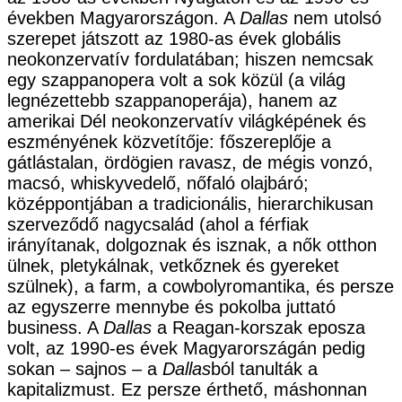
években Magyarországon. A
Dallas
nem utolsó
szerepet játszott az 1980-as évek globális
neokonzervatív fordulatában; hiszen nemcsak
egy szappanopera volt a sok közül (a világ
legnézettebb szappanoperája), hanem az
amerikai Dél neokonzervatív világképének és
eszményének közvetítője: főszereplője a
gátlástalan, ördögien ravasz, de mégis vonzó,
macsó, whiskyvedelő, nőfaló olajbáró;
középpontjában a tradicionális, hierarchikusan
szerveződő nagycsalád (ahol a férfiak
irányítanak, dolgoznak és isznak, a nők otthon
ülnek, pletykálnak, vetkőznek és gyereket
szülnek), a farm, a cowbolyromantika, és persze
az egyszerre mennybe és pokolba juttató
business. A
Dallas
a Reagan-korszak eposza
volt, az 1990-es évek Magyarországán pedig
sokan – sajnos – a
Dallas
ból tanulták a
kapitalizmust. Ez persze érthető, máshonnan