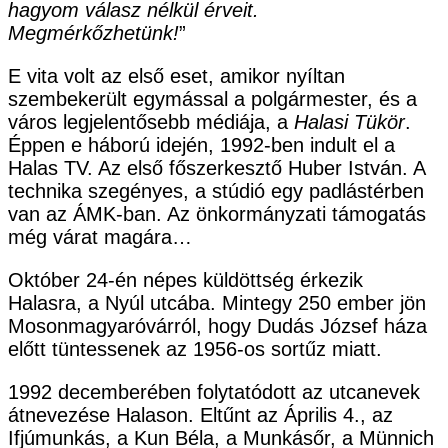
hagyom válasz nélkül érveit.
Megmérkőzhetünk!
”
E vita volt az első eset, amikor nyíltan
szembekerült egymással a polgármester, és a
város legjelentősebb médiája, a
Halasi Tükör
.
Éppen e háború idején, 1992-ben indult el a
Halas TV. Az első főszerkesztő Huber István. A
technika szegényes, a stúdió egy padlástérben
van az ÁMK-ban. Az önkormányzati támogatás
még várat magára…
Október 24-én népes küldöttség érkezik
Halasra, a Nyúl utcába. Mintegy 250 ember jön
Mosonmagyaróvárról, hogy Dudás József háza
előtt tüntessenek az 1956-os sortűz miatt.
1992 decemberében folytatódott az utcanevek
átnevezése Halason. Eltűnt az Április 4., az
Ifjúmunkás, a Kun Béla, a Munkásőr, a Münnich