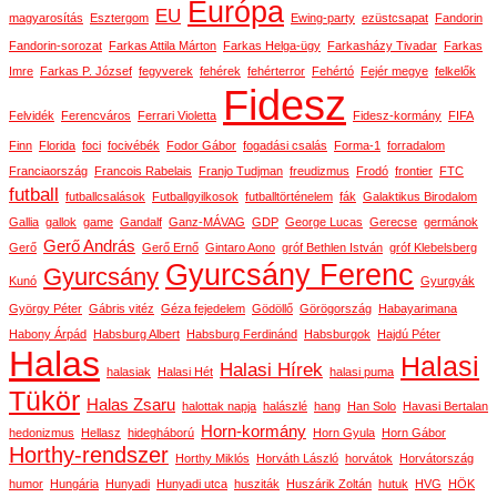
Európa
EU
magyarosítás
Esztergom
Ewing-party
ezüstcsapat
Fandorin
Fandorin-sorozat
Farkas Attila Márton
Farkas Helga-ügy
Farkasházy Tivadar
Farkas
Imre
Farkas P. József
fegyverek
fehérek
fehérterror
Fehértó
Fejér megye
felkelők
Fidesz
Felvidék
Ferencváros
Ferrari Violetta
Fidesz-kormány
FIFA
Finn
Florida
foci
focivébék
Fodor Gábor
fogadási csalás
Forma-1
forradalom
Franciaország
Francois Rabelais
Franjo Tudjman
freudizmus
Frodó
frontier
FTC
futball
futballcsalások
Futballgyilkosok
futballtörténelem
fák
Galaktikus Birodalom
Gallia
gallok
game
Gandalf
Ganz-MÁVAG
GDP
George Lucas
Gerecse
germánok
Gerő András
Gerő
Gerő Ernő
Gintaro Aono
gróf Bethlen István
gróf Klebelsberg
Gyurcsány Ferenc
Gyurcsány
Kunó
Gyurgyák
György Péter
Gábris vitéz
Géza fejedelem
Gödöllő
Görögország
Habayarimana
Habony Árpád
Habsburg Albert
Habsburg Ferdinánd
Habsburgok
Hajdú Péter
Halas
Halasi
Halasi Hírek
halasiak
Halasi Hét
halasi puma
Tükör
Halas Zsaru
halottak napja
halászlé
hang
Han Solo
Havasi Bertalan
Horn-kormány
hedonizmus
Hellasz
hidegháború
Horn Gyula
Horn Gábor
Horthy-rendszer
Horthy Miklós
Horváth László
horvátok
Horvátország
humor
Hungária
Hunyadi
Hunyadi utca
husziták
Huszárik Zoltán
hutuk
HVG
HÖK