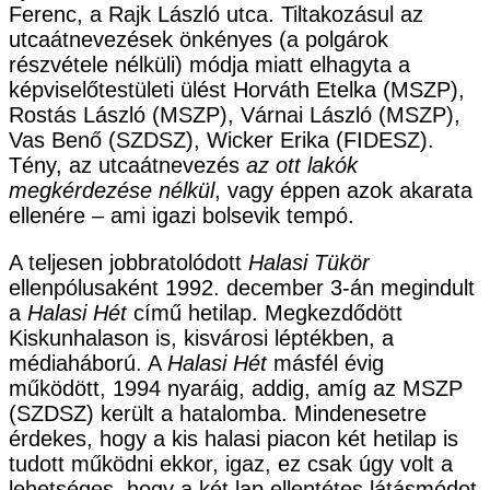
Ferenc, a Rajk László utca. Tiltakozásul az
utcaátnevezések önkényes (a polgárok
részvétele nélküli) módja miatt elhagyta a
képviselőtestületi ülést Horváth Etelka (MSZP),
Rostás László (MSZP), Várnai László (MSZP),
Vas Benő (SZDSZ), Wicker Erika (FIDESZ).
Tény, az utcaátnevezés
az ott lakók
megkérdezése nélkül
, vagy éppen azok akarata
ellenére – ami igazi bolsevik tempó.
A teljesen jobbratolódott
Halasi Tükör
ellenpólusaként 1992. december 3-án megindult
a
Halasi Hét
című hetilap. Megkezdődött
Kiskunhalason is, kisvárosi léptékben, a
médiaháború. A
Halasi Hét
másfél évig
működött, 1994 nyaráig, addig, amíg az MSZP
(SZDSZ) került a hatalomba. Mindenesetre
érdekes, hogy a kis halasi piacon két hetilap is
tudott működni ekkor, igaz, ez csak úgy volt a
lehetséges, hogy a két lap ellentétes látásmódot