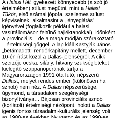
A
Halasi Hét
igyekezett könnyedebb (a szó jó
értelmében) stílust megütni, mint a
Halasi
Tükör
, első számai jópofa, szellemes stílust
képviselnek, alkalmasint a „lényeglátás”
igényével (foglalkozik például a halasi
vasútállomáson feltűnő hajléktanokkal), időnként
a provinciális – de a maga módján szórakoztató
– értelmiségi gőggel. A lap kiáll Kastyják János
„betámadott” rendőrkapitány mellett, december
10-én írást közöl a Dallas-jelenségről. A cikk
szerzője ócska, silány, hitvány szükségleteket
kielégítő szappanoperának tartja a
Magyarországon 1991 óta futó, népszerű
Dallas
t, melyet rendes ember (különösen ha
sznob) nem néz. A
Dallas
népszerűsége,
úgymond, a társadalom szegénységi
bizonyítványa… Bájosan provinciális sznob
(korlátolt) értelmiségi nézőpont, holott a
Dallas
igenis fontos társadalmi-kulturális jelenség volt
az 1980-as években Nyugaton és az 1990-es