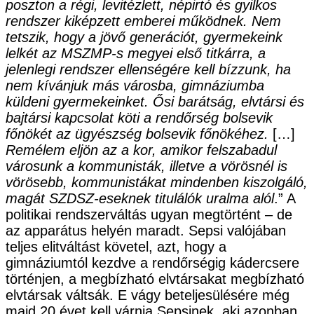
poszton a régi, levitézlett, népirtó és gyilkos
rendszer kiképzett emberei működnek. Nem
tetszik, hogy a jövő generációt, gyermekeink
lelkét az MSZMP-s megyei első titkárra, a
jelenlegi rendszer ellenségére kell bízzunk, ha
nem kívánjuk más városba, gimnáziumba
küldeni gyermekeinket. Ősi barátság, elvtársi és
bajtársi kapcsolat köti a rendőrség bolsevik
főnökét az ügyészség bolsevik főnökéhez.
[…]
Remélem eljön az a kor, amikor felszabadul
városunk a kommunisták, illetve a vörösnél is
vörösebb, kommunistákat mindenben kiszolgáló,
magát SZDSZ-eseknek titulálók uralma alól
.” A
politikai rendszerváltás ugyan megtörtént – de
az apparátus helyén maradt. Sepsi valójában
teljes elitváltást követel, azt, hogy a
gimnáziumtól kezdve a rendőrségig kádercsere
történjen, a megbízható elvtársakat megbízható
elvtársak váltsák. E vágy beteljesülésére még
majd 20 évet kell várnia Sepsinek, aki azonban