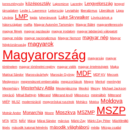
középosztály
Lengyelország
kereszténység
Lajosmizse
Lazenby
lengyel
társadalom
Leslie L. Lawrence
Lettország
Leviathán
liberalizmus
Liberálisok
Lippa
LMP
Luke Skywalker
Litvánia
lopás
luheránusok
Lövészárkok a
hátországban
maffia
Magyar Autonóm Tartomány
Magyar Bálint
magyarellenesség
magyar filmek
magyar gazdaság
magyar irodalom
magyar labdarúgó válogatott
magyar nép
magyar média
magyar nacionalizmus
Magyar Nemzet
Magyar
magyarok
Népköztársaság
Magyarország
magyarság
magyar
történelem
magyar történelmi regény
magyar vidék
magyar értelmiségiek
Majka
MDF
Makkai Sándor
Marosvásárhely
Marosán György
MDP KV
Mecsek
Medgyessy
megrendezett emberrablás
megszorítások
Megye
Merkel
merénylet
Mesterházy Attila
Mesterházy
Mesterjátszma
Mexikó
Mezey
Michael Jackson
migráció
Mihail Bathtyin
Millerand
Millerand-levél
Milosevics
minimálbér
Mitterand
Moldova
MIÉP
MLSZ
modernizáció
mogyoróskai ruszinok
Mohács
Mokka
MSZP
Moszkva
MSZMP
Monarchia
Molnár Andor
Moore
MTA
MTK
MÁV
Márai
Márai Sándor
március
Márki-Zay
Márki-Zay Péter
Másfélmillió
második világháború
lépés
második katonai felmérés
média
Mézga család