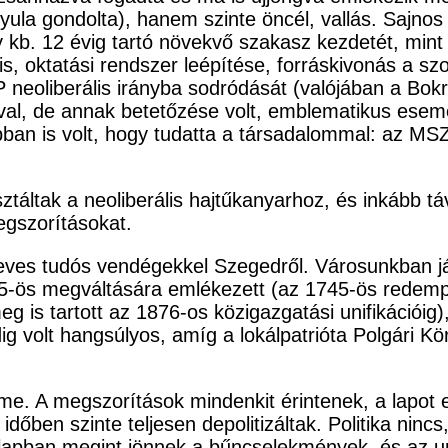
yula gondolta), hanem szinte öncél, vallás. Sajn
y kb. 12 évig tartó növekvő szakasz kezdetét, mint
s, oktatási rendszer leépítése, forráskivonás a s
P neoliberális irányba sodródását (valójában a Bok
val, de annak betetőzése volt, emblematikus esemén
bban is volt, hogy tudatta a társadalommal: az M
áltak a neoliberális hajtűkanyarhoz, és inkább táv
egszorításokat.
ves tudós vendégekkel Szegedről. Városunkban jár
-ös megváltására emlékezett (az 1745-ös redempt
eg is tartott az 1876-os közigazgatási unifikációig)
dig volt hangsúlyos, amíg a lokálpatrióta Polgári Kö
eme. A megszorítások mindenkit érintenek, a lapot 
őben szinte teljesen depolitizáltak. Politika nincs
 lapban megint jönnek a bűncselekmények, és az un