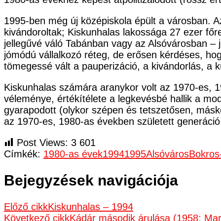
1995-ben még új középiskola épült a városban. Az
kivándoroltak; Kiskunhalas lakossága 27 ezer fő
jellegűvé váló Tabánban vagy az Alsóvárosban – j
jómódú vállalkozó réteg, de erősen kérdéses, hogy
tömegessé vált a pauperizáció, a kivándorlás, a k
Kiskunhalas számára aranykor volt az 1970-es, 
véleménye, értékítélete a legkevésbé hallik a mo
gyarapodott (olykor szépen és tetszetősen, másk
az 1970-es, 1980-as években született generáció 
Post Views:
3 601
Címkék:
1980-as évek
1994
1995
Alsóváros
Bokros
Bejegyzések navigációja
Előző cikk
Kiskunhalas – 1994
Következő cikk
Kádár második árulása (1958: Mar