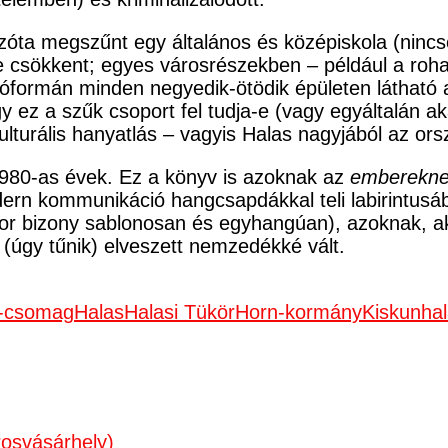
óta megszűnt egy általános és középiskola (nincse
re csökkent; egyes városrészekben – például a ro
óformán minden negyedik-ötödik épületen látható a
 ez a szűk csoport fel tudja-e (vagy egyáltalán a
ulturális hanyatlás – vagyis Halas nagyjából az or
1980-as évek. Ez a könyv is azoknak az
emberekn
dern kommunikáció hangcsapdákkal teli labirintusáb
or bizony sablonosan és egyhangúan), azoknak, aki
(úgy tűnik) elveszett nemzedékké vált.
-csomag
Halas
Halasi Tükör
Horn-kormány
Kiskunha
osvásárhely)