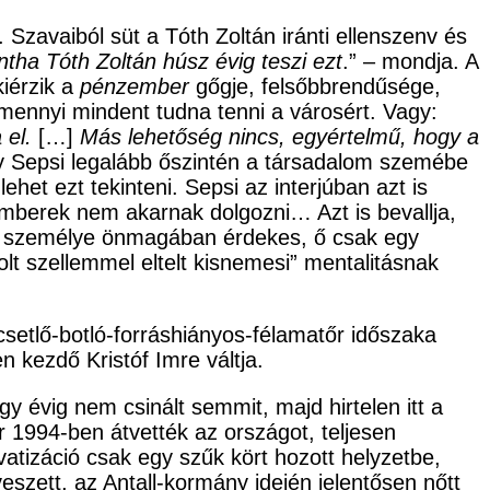
). Szavaiból süt a Tóth Zoltán iránti ellenszenv és
tha Tóth Zoltán húsz évig teszi ezt
.” – mondja. A
iérzik a
pénzember
gőgje, felsőbbrendűsége,
 mennyi mindent tudna tenni a városért. Vagy:
 el.
[…]
Más lehetőség nincs, egyértelmű, hogy a
ogy Sepsi legalább őszintén a társadalom szemébe
het ezt tekinteni. Sepsi az interjúban azt is
emberek nem akarnak dolgozni… Azt is bevallja,
ló személye önmagában érdekes, ő csak egy
olt szellemmel eltelt kisnemesi” mentalitásnak
setlő-botló-forráshiányos-félamatőr időszaka
n kezdő Kristóf Imre váltja.
évig nem csinált semmit, majd hirtelen itt a
or 1994-ben átvették az országot, teljesen
rivatizáció csak egy szűk kört hozott helyzetbe,
eszett, az Antall-kormány idején jelentősen nőtt