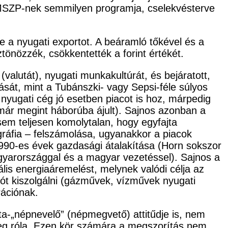
MSZP-nek semmilyen programja, cselekvésterve
e a nyugati exportot. A beáramló tőkével és a
tönözzék, csökkentették a forint értékét.
(valutát), nyugati munkakultúrát, és bejáratott,
ását, mint a Tubánszki- vagy Sepsi-féle súlyos
A nyugati cég jó esetben piacot is hoz, márpedig
 már megint háborúba ájult). Sajnos azonban a
sem teljesen komolytalan, hogy egyfajta
ráfia – felszámolása, ugyanakkor a piacok
 1990-es évek gazdasági átalakítása (Horn sokszor
gyarországgal és a magyar vezetéssel). Sajnos a
ális energiaáremelést, melynek valódi célja az
ót kiszolgálni (gázművek, vízművek nyugati
rációnak.
ista-„népnevelő” (népmegvető) attitűdje is, nem
meg róla. Ezen kör számára a megszorítás nem