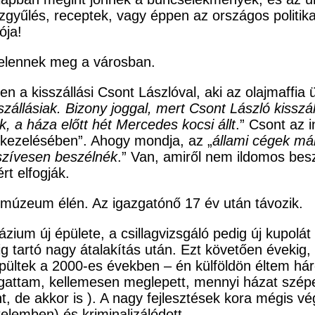
zgyűlés, receptek, vagy éppen az országos politika
ója!
 jelennek meg a városban.
en a kisszállási Csont Lászlóval, aki az olajmaffia 
szállásiak. Bizony joggal, mert Csont László kisszál
k, a háza előtt hét Mercedes kocsi állt
.” Csont az 
vkezelésében”. Ahogy mondja, az „
állami cégek már
szívesen beszélnék
.” Van, amiről nem ildomos besz
rt elfogják.
 múzeum élén. Az igazgatónő 17 év után távozik.
zium új épülete, a csillagvizsgáló pedig új kupolá
g tartó nagy átalakítás után. Ezt követően évekig,
épültek a 2000-es években – én külföldön éltem h
attam, kellemesen meglepett, mennyi házat szépen f
ént, de akkor is ). A nagy fejlesztések kora mégis
telemben) és kriminalizálódott.