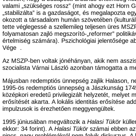
valami „szükséges rossz” (mint ahogy ezt Horn G
„stabilizálta” is a gazdaságot, és megalapozta eg
okozott a társadalom humán szövetében (kulturáli
tette véglegessé a szellemileg teljesen üres MSZ
folyamatosan zajló megszorító-„reformer” politiká
értelmiség számára). Pszichológiai jelentősége a
Vége .
Az MSZP-ben voltak jónéhányan, akik nem assziszt
szocialista Várnai László azonban támogatta a m
Májusban redemptiós ünnepség zajlik Halason, ne
1995-ös redemptiós ünnepség a Jászkunság 1745
középkori eredetű privilegizált helyzetét, melyet m
erősítését akarta. A lokális identitás erősítése ad
impulzusok is érezhetően meggyengültek.
1995 júniusában megváltozik a
Halasi Tükör
küll
ekkor: 34 forint). A
Halasi Tükör
számai ebben az id
nincs, nagy problémákról nem folyik diskurzus. A