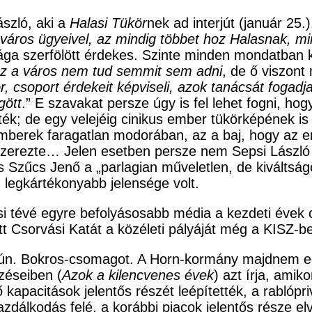
ászló, aki a
Halasi Tükör
nek ad interjút (január 25.
város ügyeivel, az mindig többet hoz Halasnak, min
lága szerfölött érdekes. Szinte minden mondatban k
ez a város nem tud semmit sem adni
, de ő viszont
csoport érdekeit képviseli, azok tanácsát fogadja
gött
.” E szavakat persze úgy is fel lehet fogni, h
k; de egy velejéig cinikus ember tükörképének is le
zemberek faragatlan modorában, az a baj, hogy az 
n szerezte… Jelen esetben persze nem Sepsi Lász
és Szűcs Jenő a „parlagian műveletlen, de kiváltság
 legkártékonyabb jelensége volt.
si tévé egyre befolyásosabb média a kezdeti évek c
tt Csorvási Katát a közéleti pályáját még a KISZ-be
ún. Bokros-csomagot. A Horn-kormány majdnem egy 
zéseiben (
Azok a kilencvenes évek
) azt írja, amik
lő kapacitások jelentős részét leépítették, a rablóp
zdálkodás felé, a korábbi piacok jelentős része elv