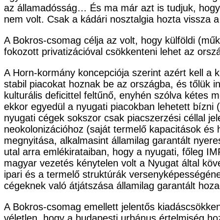
az államadósság… És ma már azt is tudjuk, hog
nem volt. Csak a kádári nosztalgia hozta vissza a
A Bokros-csomag célja az volt, hogy külföldi (mű
fokozott privatizációval csökkenteni lehet az ors
A Horn-kormány koncepciója szerint azért kell a kü
stabil piacokat hoznak be az országba, és tőlük i
kulturális deficittel feltűnő, enyhén szólva kétes
ekkor egyedül a nyugati piacokban lehetett bízni
nyugati cégek sokszor csak piacszerzési céllal j
neokolonizációhoz (saját termelő kapacitások és
megnyitása, alkalmasint államilag garantált nyer
utal arra emlékirataiban, hogy a nyugati, főleg
magyar vezetés kénytelen volt a Nyugat által köve
ipari és a termelő struktúrák versenyképességén
cégeknek való átjátszása államilag garantált hoza
A Bokros-csomag emellett jelentős kiadáscsökkenést
véletlen, hogy a budapesti urbánus értelmiség 