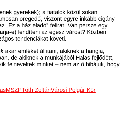
nek gyerekek); a fiatalok közül sokan
hamosan öregedő, viszont egyre inkább cigány
z „Ez a ház eladó” felirat. Van persze egy
karja-e) lendíteni az egész várost? Közben
szágos tendenciákat követi.
ek
akar emléket állítani, akiknek a hangja,
an, de akiknek a munkájából Halas fejlődött,
k felneveltek minket – nem az ő hibájuk, hogy
las
MSZP
Tóth Zoltán
Városi Polgár Kör