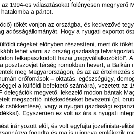
y az 1994-es választásokat fölényesen megnyerő 
 hatalomba a pártot.
ködő) tőkét vonjon az országba, és kedvezővé tegy
zág adósságállományát. Hogy a nyugati exportot ösz
lföldi cégeket előnyben részesíteni, mert ők tőkét 
nkább lehet várni az ország gazdasági felvirágoztat
 módon felkapaszkodott hazai „nagyvállalkozóktól”. 
 (a posztszovjet térség romokban hevert, a Balkán
elentek meg Magyarországon, és az az értelmezés 
 humán erőforrások – oktatás, egészségügy, demog
eséggel a külföldi befektető számára), vezetett az
 IMF-delegációk megvető, lekezelő módon bántak Ma
telt megszorító intézkedéseket bevezetni (pl. brut
ek csökkentése), vagy a nyugati gazdasági expanzi
dékkal). Egyszerűen ez volt az ára a nyugati integ
 irányozott elől, és volt egyfajta jozefinista-elit
hozsannázva fogadta és ma is ujjongva emlékezik 