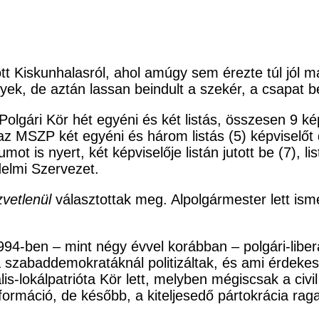
 Kiskunhalasról, ahol amúgy sem érezte túl jól mag
yek, de aztán lassan beindult a szekér, a csapat b
 Polgári Kör hét egyéni és két listás, összesen 9 ké
, az MSZP két egyéni és három listás (5) képviselőt
mot is nyert, két képviselője listán jutott be (7)
elmi Szervezet.
vetlenül
választottak meg. Alpolgármester lett ismé
94-ben – mint négy évvel korábban – polgári-liberá
szabaddemokratáknál politizáltak, és ami érdekes,
lis-lokálpatrióta Kör lett, melyben mégiscsak a civ
 formáció, de később, a kiteljesedő pártokrácia ra