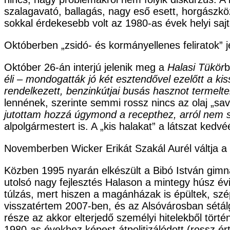
szalagavató, ballagás, nagy eső esett, horgászkö
sokkal érdekesebb volt az 1980-as évek helyi sajt
Októberben „zsidó- és kormányellenes feliratok”
Október 26-án interjú jelenik meg a
Halasi Tükör
b
éli – mondogatták jó két esztendővel ezelőtt a kis
rendelkezett, benzinkútjai busás hasznot termelte
lennének, szerinte semmi rossz nincs az olaj „sa
jutottam hozzá úgymond a recepthez, arról nem 
alpolgármestert is. A „kis halakat” a látszat kedvéé
Novemberben Wicker Erikát Szakál Aurél váltja a
Közben 1995 nyarán elkészült a Bibó István gimná
utolsó nagy fejlesztés Halason a mintegy húsz évi
túlzás, mert hiszen a magánházak is épültek, sz
visszatértem 2007-ben, és az Alsóvárosban sétálg
része az akkor elterjedő személyi hitelekből tört
1980-as évekhez képest átpolitizálódott (rossz ér