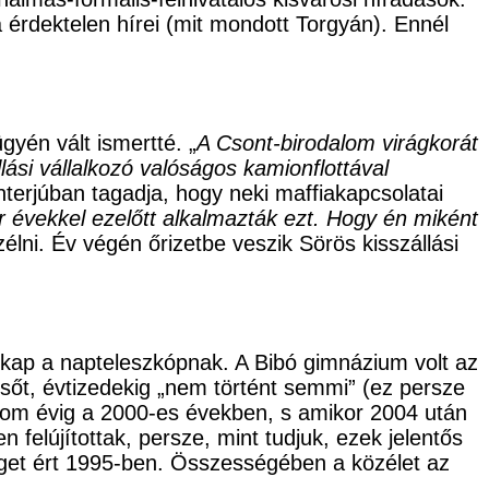
 érdektelen hírei (mit mondott Torgyán). Ennél
ügyén vált ismertté. „
A Csont-birodalom virágkorát
lási vállalkozó valóságos kamionflottával
interjúban tagadja, hogy neki maffiakapcsolatai
 évekkel ezelőtt alkalmazták ezt. Hogy én miként
élni. Év végén őrizetbe veszik Sörös kisszállási
t kap a napteleszkópnak. A Bibó gimnázium volt az
 sőt, évtizedekig „nem történt semmi” (ez persze
árom évig a 2000-es években, s amikor 2004 után
elújítottak, persze, mint tudjuk, ezek jelentős
 véget ért 1995-ben. Összességében a közélet az