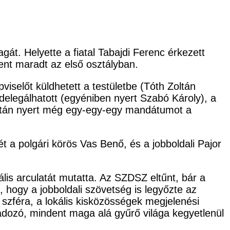
át. Helyette a fiatal Tabajdi Ferenc érkezett
ent maradt az első osztályban.
pviselőt küldhetett a testületbe (Tóth Zoltán
 delegálhatott (egyéniben nyert Szabó Károly), a
, listán nyert még egy-egy-egy mandátumot a
t a polgári körös Vas Benő, és a jobboldali Pajor
lis arculatát mutatta. Az SZDSZ eltűnt, bár a
 hogy a jobboldali szövetség is legyőzte az
il szféra, a lokális kisközösségek megjelenési
gadozó, mindent maga alá gyűrő világa kegyetlenül