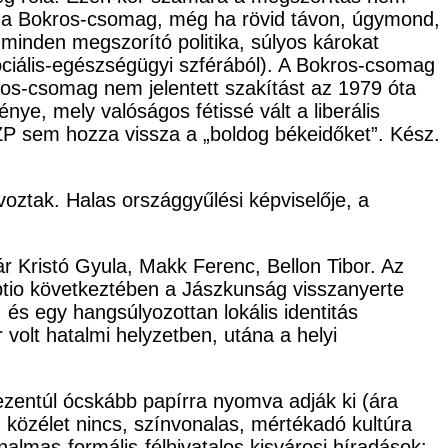
os a Bokros-csomag, még ha rövid távon, úgymond,
 minden megszorító politika, súlyos károkat
zociális-egészségügyi szférából). A Bokros-csomag
ros-csomag nem jelentett szakítást az 1979 óta
ye, mely valóságos fétissé vált a liberális
SZP sem hozza vissza a „boldog békeidőket”. Kész.
oztak. Halas országgyűlési képviselője, a
 Kristó Gyula, Makk Ferenc, Bellon Tibor. Az
io következtében a Jászkunság visszanyerte
, és egy hangsúlyozottan lokális identitás
r volt hatalmi helyzetben, utána a helyi
ezentúl ócskább papírra nyomva adják ki (ára
, közélet nincs, színvonalas, mértékadó kultúra
almas-formális-félhivatalos kisvárosi híradások: