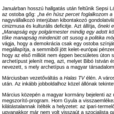
Januárban hosszú hallgatás után feltűnik Sepsi L
az ostoba gőg: „
ha én húsz percet foglalkozom a 
nagyvállalkozó interjúban kibontakozó gondolatvi
cinizmusa és kulturális deficitje. Azt állítja,
őneki 
„
Manapság egy polgármester mindig egy adott kör, 
tőke manapság mindenütt ott susog a politika mö
vágja, hogy a demokrácia csak egy ostoba színjáté
megállapítja, a semmiből jött kelet-európai pén
hogy az első millióit nem éppen becsületes úto
archetípust jelenít meg, azt, melyet Bibó István 
nevezett, s mely archetípus a magyar társadalom
Márciusban vezetőváltás a
Halas TV
élén. A váro
után. Az inkább jobboldalhoz közel állónak tekinte
Március közepén a magyar kormány bejelenti az 
megszorító-program. Horn Gyula a visszaemléke
kilátástalannak ítélték a helyzetet: az ipari-terme
ugyanakkor már nem volt visszaút a szocialista ga