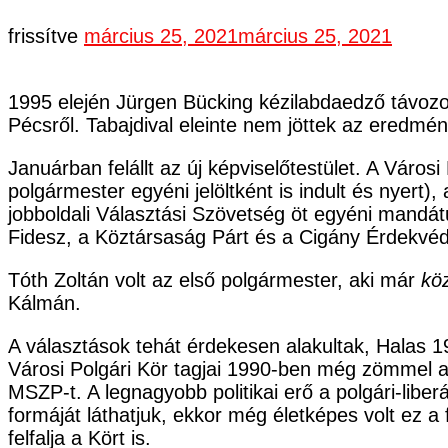
frissítve
március 25, 2021
március 25, 2021
1995 elején Jürgen Bücking kézilabdaedző távozott
Pécsről. Tabajdival eleinte nem jöttek az eredmén
Januárban felállt az új képviselőtestület. A Városi
polgármester egyéni jelöltként is indult és nyert)
jobboldali Választási Szövetség öt egyéni mandátu
Fidesz, a Köztársaság Párt és a Cigány Érdekvéd
Tóth Zoltán volt az első polgármester, aki már
köz
Kálmán.
A választások tehát érdekesen alakultak, Halas 19
Városi Polgári Kör tagjai 1990-ben még zömmel a 
MSZP-t. A legnagyobb politikai erő a polgári-liberá
formáját láthatjuk, ekkor még életképes volt ez a
felfalja a Kört is.