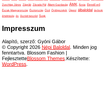
ÁMK
Zuschlag János
Zágráb
Závada Pál
Állami Gazdaság
Ázsia
Ébredő erő
álbaloldal
Észak-Magyarország
Észtország
Ózd
Ördögszekér
Újpest
ávósok
értelmiség
és
őszödi beszéd
Švejk
Impresszum
Alapító, szerző: Gyóni Gábor
© Copyright 2026
Népi Baloldal
. Minden jog
fenntartva.
Blossom Fashion |
Fejlesztette
Blossom Themes
.Készítette:
WordPress
.