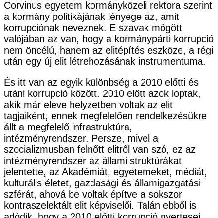
Corvinus egyetem kormányközeli rektora szerint
a kormány politikájának lényege az, amit
korrupciónak neveznek. E szavak mögött
valójában az van, hogy a kormánypárti korrupció
nem öncélú, hanem az elitépítés eszköze, a régi
után egy új elit létrehozásának instrumentuma.
És itt van az egyik különbség a 2010 előtti és
utáni korrupció között. 2010 előtt azok loptak,
akik már eleve helyzetben voltak az elit
tagjaiként, ennek megfelelően rendelkezésükre
állt a megfelelő infrastruktúra,
intézményrendszer. Persze, mivel a
szocializmusban felnőtt elitről van szó, ez az
intézményrendszer az állami struktúrákat
jelentette, az Akadémiát, egyetemeket, médiát,
kulturális életet, gazdasági és államigazgatási
szférát, ahová be voltak építve a sokszor
kontraszelektált elit képviselői. Talán ebből is
adódik, hogy a 2010 előtti korrupció nyertesei