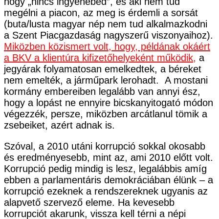
hogy „nincs ingyenebéd”, és aki nem tud
megélni a piacon, az meg is érdemli a sorsát
(buta/lusta magyar nép nem tud alkalmazkodni
a Szent Piacgazdaság nagyszerű viszonyaihoz).
Miközben közismert volt, hogy, példának okáért
a BKV a klientúra kifizetőhelyeként működik,
a
jegyárak folyamatosan emelkedtek, a béreket
nem emelték, a járműpark lerohadt. A mostani
kormány embereiben legalább van annyi ész,
hogy a lopást ne ennyire bicskanyitogató módon
végezzék, persze, miközben arcátlanul tömik a
zsebeiket, azért adnak is.
Szóval, a 2010 utáni korrupció sokkal okosabb
és eredményesebb, mint az, ami 2010 előtt volt.
Korrupció pedig mindig is lesz, legalábbis amíg
ebben a parlamentáris demokráciában élünk – a
korrupció ezeknek a rendszereknek ugyanis az
alapvető szervező eleme. Ha kevesebb
korrupciót akarunk, vissza kell térni a népi