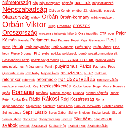
Németország
népi írók
nép
népi mozgalom
népiség
népligeti diszkó
Népszabadság
Obi-van Kenobi
október 23.
olajmaffia
olaszok
Orbán
Olaszország
Orbán-kormány
oláhok
orbán-rendszer:
Orbán Viktor
oroszok
Origo
Orosháza
Oroszország
Pajor
oroszországi polgárháború
Országgyűlés
OTP
over
Pest
Kálmán
Parlament
Pamela
Paul Kagame
Pepsi
Pepsi Generation
Petőfi
pestis
Petőfi-hagyomány
Petőfi Akadémia
Petőfi Népe
Petőfi Sándor
Piac-
hegy
Pierce Brosnan
Pirtó
plebs
politika
politikusok
pornó
posztkommunista elit
Posztobányi László
posztszovjet modell
PRESSCARD PLUS Kft.
promiszkuitás
putyinizmus
Párizs
provincializmus
Prága
puma
Putyin
Pázmány
Pécs
rasszizmus
Querfurti Brunó
Rab Ráby
Rajnay Ákos
REAC
reakciós
rendszerváltás
reformkor
reformáció
reformok
rendszerváltás
rezsicsökkentés
rendszere
rendőrök
Rey
Rockenbauer
Roger Moore
Romsics
Románia
Ignác
románok
Ronald Reagan
Ruanda
ruandai népirtás
Rudolf
Rákosi
Rádió
Régi Köztársaság
Péter
Ruttkai Éva
Róma
sajtószabadság
Salgótarján
Salzburg
Samir Amin
Samuel Dodsworth
Schiffer András
Sepsi László
Selmecbánya
Seres Gábor
Sidney Sheldon
Sinclair Lewis
Skyfall
Star Wars
Somfai István
Soós Imre
Spanyolország
Spectre
Star Wars III
svábok
svédek
Szaakasvili
Szabad Nép
szabad szex
Szabadszállás