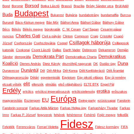
Borsod
Bond
Boromir
Botka László
Brassó
Brazília
Bródy Sándor utca
Brüll Adél
Budapest
Buda
Bukarest
Bulgária
bundabotrány
bundamaffia
Burcsa
Burundi
Bács-Kiskun megye
Bán Mór
Báthori Anna
Báthori Gábor
Báthory Gábor
Bécs
Békés
Békés megye
bürokraták
C. W. Ceram
Carl Sagan
Cesarini pápai
Charles Gati
nuncius
Civil a pályán
Clinton
Compson
Craig
Cristofel
Csapó
Csillagok háborúja
József
Csehország
Csehszlovákia
Csepel
Csillagosok
katonák
Csokonai
Csont László
Dallas
Darth Vader
Debrecen
Dekameron
Demján
Demokrata Párt
Demokratikus
Sándor
demográfia
Demokratikus Charta
Koalíció
Duna
Dienes András
Dietz Károly
disznófejű nagyurak
DK
Dudás-ügy
Dunántúl
Dunavecse
Dél
Dél-Afrika
Dél-Korea
Déli Konföderáció
Déli Áramlat
Délmagyarország
Détári
egyetemisták
Egyiptom
Egy pikoló világos
Egy új remény
elit
elcsalt vébék
ellenzék
elmúlás
első világháború
ELTE BTK
Engel Pál
Erdély
erotika
erkölcs
erkölcsi imperatívuszok
erkölcstelenség
erőszakos
Európa
EU
magyarosítás
Esztergom
Ewing-party
ezüstcsapat
Fandorin
Fandorin-sorozat
Farkas Attila Márton
Farkas Helga-ügy
Farkasházy Tivadar
Farkas
Imre
Farkas P. József
fegyverek
fehérek
fehérterror
Fehértó
Fejér megye
felkelők
Fidesz
Felvidék
Ferencváros
Ferrari Violetta
Fidesz-kormány
FIFA