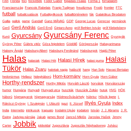
Finn
Florida
foci
focivébék
Fodor Gábor
fogadási csalás
Forma-1
forradalom
Franciaország
Francois Rabelais
Franjo Tudjman
freudizmus
Frodó
frontier
FTC
futball
futballcsalások
Futballgyilkosok
futballtörténelem
fák
Galaktikus Birodalom
Gallia
gallok
game
Gandalf
Ganz-MÁVAG
GDP
George Lucas
Gerecse
germánok
Gerő András
Gerő
Gerő Ernő
Gintaro Aono
gróf Bethlen István
gróf Klebelsberg
Gyurcsány Ferenc
Gyurcsány
Kunó
Gyurgyák
György Péter
Gábris vitéz
Géza fejedelem
Gödöllő
Görögország
Habayarimana
Habony Árpád
Habsburg Albert
Habsburg Ferdinánd
Habsburgok
Hajdú Péter
Halas
Halasi
Halasi Hírek
halasiak
Halasi Hét
halasi puma
Tükör
Halas Zsaru
halottak napja
halászlé
hang
Han Solo
Havasi Bertalan
Horn-kormány
hedonizmus
Hellasz
hidegháború
Horn Gyula
Horn Gábor
Horthy-rendszer
Horthy Miklós
Horváth László
horvátok
Horvátország
humor
Hungária
Hunyadi
Hunyadi utca
husziták
Huszárik Zoltán
hutuk
HVG
HÖK
háború
hígmagyarok
hígmagyarság
Hódmezővásárhely
hübrisz
Hősök ligete
I.
Illyés Gyula
Index
Rákóczi György
I. Szulejmán
I. Ulászló
igazi
II. József
India
Internetto
intrikusok
Irapuato
Irodalmi Ujság
irodalom
István
J. J. Abrams
J. R.
Ewing
Jadviga párnája
Jakab
james Bond
Jancsó Miklós
Jaroslav Hašek
Jimmy
Jobbik
Carter
jobboldal
Jugoszlávia
Jugoszláv Néphadsereg
Juhász