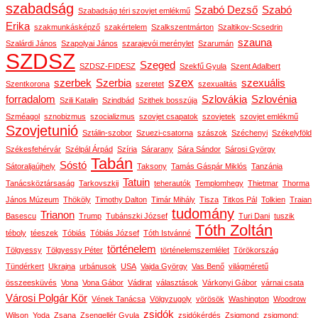
szabadság
Szabó Dezső
Szabó
Szabadság téri szovjet emlékmű
Erika
szakmunkásképző
szakértelem
Szalkszentmárton
Szaltikov-Scsedrin
szauna
Szalárdi János
Szapolyai János
szarajevói merénylet
Szarumán
SZDSZ
Szeged
SZDSZ-FIDESZ
Szekfű Gyula
Szent Adalbert
szex
szerbek
Szerbia
szexuális
Szentkorona
szeretet
szexualitás
forradalom
Szlovákia
Szlovénia
Szili Katalin
Szindbád
Szithek bosszúja
Szméagol
sznobizmus
szocializmus
szovjet csapatok
szovjetek
szovjet emlékmű
Szovjetunió
Sztálin-szobor
Szuezi-csatorna
szászok
Széchenyi
Székelyföld
Székesfehérvár
Szélpál Árpád
Szíria
Sárarany
Sára Sándor
Sárosi György
Tabán
Sóstó
Sátoraljaújhely
Taksony
Tamás Gáspár Miklós
Tanzánia
Tatuin
Tanácsköztársaság
Tarkovszkij
teherautók
Templomhegy
Thietmar
Thorma
János Múzeum
Thököly
Timothy Dalton
Timár Mihály
Tisza
Titkos Pál
Tolkien
Traian
tudomány
Trianon
Basescu
Trump
Tubánszki József
Turi Dani
tuszik
Tóth Zoltán
téboly
téeszek
Tóbiás
Tóbiás József
Tóth Istvánné
történelem
Tölgyessy
Tölgyessy Péter
történelemszemlélet
Törökország
Tündérkert
Ukrajna
urbánusok
USA
Vajda György
Vas Benő
világméretű
összeesküvés
Vona
Vona Gábor
Vádirat
választások
Várkonyi Gábor
várnai csata
Városi Polgár Kör
Vének Tanácsa
Völgyzugoly
vörösök
Washington
Woodrow
zsidók
Wilson
Yoda
Zsana
Zsengellér Gyula
zsidókérdés
Zsigmond
zsigmond: