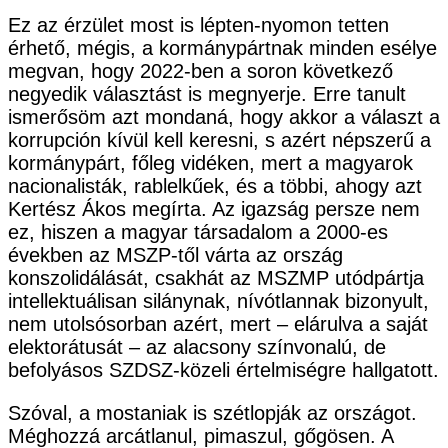
Ez az érzület most is lépten-nyomon tetten
érhető, mégis, a kormánypártnak minden esélye
megvan, hogy 2022-ben a soron következő
negyedik választást is megnyerje. Erre tanult
ismerősöm azt mondaná, hogy akkor a választ a
korrupción kívül kell keresni, s azért népszerű a
kormánypárt, főleg vidéken, mert a magyarok
nacionalisták, rablelkűek, és a többi, ahogy azt
Kertész Ákos megírta. Az igazság persze nem
ez, hiszen a magyar társadalom a 2000-es
években az MSZP-től várta az ország
konszolidálását, csakhát az MSZMP utódpártja
intellektuálisan silánynak, nívótlannak bizonyult,
nem utolsósorban azért, mert – elárulva a saját
elektorátusát – az alacsony színvonalú, de
befolyásos SZDSZ-közeli értelmiségre hallgatott.
Szóval, a mostaniak is szétlopják az országot.
Méghozzá arcátlanul, pimaszul, gőgösen. A