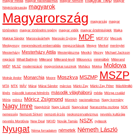
magyar nép
magyar média
magyar nacionalizmus
Magyar Nemzet
Magyar
magyarok
Népköztársaság
Magyarország
magyarság
magyar
történelem
magyar történelmi regény
magyar vidék
magyar értelmiségiek
Majka
MDF
Makkai Sándor
Marosvásárhely
Marosán György
MDP KV
Mecsek
Medgyessy
megrendezett emberrablás
megszorítások
Megye
Merkel
merénylet
Mesterházy Attila
Mesterházy
Mesterjátszma
Mexikó
Mezey
Michael Jackson
migráció
Mihail Bathtyin
Millerand
Millerand-levél
Milosevics
minimálbér
Mitterand
Moldova
MIÉP
MLSZ
modernizáció
mogyoróskai ruszinok
Mohács
Mokka
MSZP
Moszkva
MSZMP
Monarchia
Molnár Andor
Moore
MTA
MTK
MÁV
Márai
Márai Sándor
március
Márki-Zay
Márki-Zay Péter
Másfélmillió
második világháború
lépés
második katonai felmérés
média
Mézga család
Móricz Zsigmond
Mória
móricz
Münnich
nacionalizmus
Nagy-kormány
Nagy Imre
Nagykörút
Nagy László
Nagyvárad
Naraszinha oszlopa
NDK
nemesség
Nemzeti Sírkert
nemzeti érzés
neokonzervativizmus
nevetés kultúrája
NSZK
nevetés Mordóvia
New Deal
NKVD
Novák Tamás
nyilasok
Nyugat
Németh László
németek
Néma forradalom