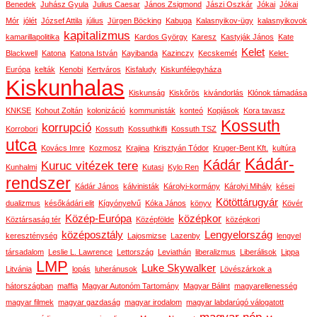
Benedek
Juhász Gyula
Julius Caesar
János Zsigmond
Jászi Oszkár
Jókai
Jókai
Mór
jólét
József Attila
július
Jürgen Böcking
Kabuga
Kalasnyikov-ügy
kalasnyikovok
kapitalizmus
kamarillapolitika
Kardos György
Karesz
Kastyják János
Kate
Kelet
Blackwell
Katona
Katona István
Kayibanda
Kazinczy
Kecskemét
Kelet-
Európa
kelták
Kenobi
Kertváros
Kisfaludy
Kiskunfélegyháza
Kiskunhalas
Kiskunság
Kiskőrös
kivándorlás
Klónok támadása
KNKSE
Kohout Zoltán
kolonizáció
kommunisták
konteó
Kopjások
Kora tavasz
Kossuth
korrupció
Korrobori
Kossuth
Kossuthkifli
Kossuth TSZ
utca
Kovács Imre
Kozmosz
Krajina
Krisztyán Tódor
Kruger-Bent Kft.
kultúra
Kádár-
Kádár
Kuruc vitézek tere
Kunhalmi
Kutasi
Kylo Ren
rendszer
Kádár János
kálvinisták
Károlyi-kormány
Károlyi Mihály
kései
Kötöttárugyár
dualizmus
későkádári elit
Kígyónyelvű
Kóka János
könyv
Kövér
Közép-Európa
középkor
Köztársaság tér
Középfölde
középkori
középosztály
Lengyelország
kereszténység
Lajosmizse
Lazenby
lengyel
társadalom
Leslie L. Lawrence
Lettország
Leviathán
liberalizmus
Liberálisok
Lippa
LMP
Luke Skywalker
Litvánia
lopás
luheránusok
Lövészárkok a
hátországban
maffia
Magyar Autonóm Tartomány
Magyar Bálint
magyarellenesség
magyar filmek
magyar gazdaság
magyar irodalom
magyar labdarúgó válogatott