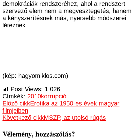
demokráciák rendszeréhez, ahol a rendszert
szervező elem nem a megvesztegetés, hanem
a kényszerítésnek más, nyersebb módszerei
léteznek.
(kép: hagyomiklos.com)
Post Views:
1 026
Címkék:
2010
korrupció
Bejegyzések
Előző cikk
Erotika az 1950-es évek magyar
filmjeiben
navigációja
Következő cikk
MSZP, az utolsó rúgás
Vélemény, hozzászólás?