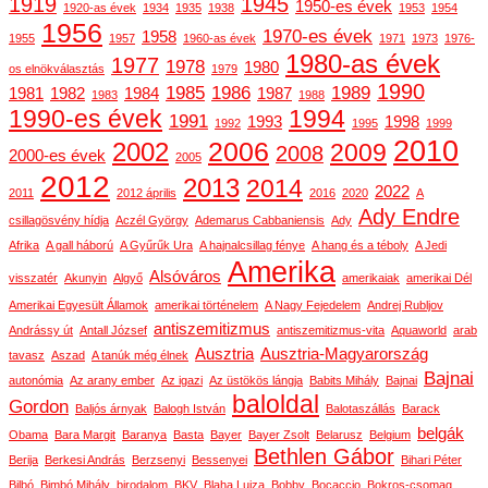
1919
1945
1950-es évek
1920-as évek
1934
1935
1938
1953
1954
1956
1970-es évek
1958
1955
1957
1960-as évek
1971
1973
1976-
1980-as évek
1977
1978
1980
os elnökválasztás
1979
1990
1985
1986
1989
1981
1982
1984
1987
1983
1988
1990-es évek
1994
1991
1993
1998
1992
1995
1999
2010
2006
2002
2009
2008
2000-es évek
2005
2012
2013
2014
2022
2011
2012 április
2016
2020
A
Ady Endre
csillagösvény hídja
Aczél György
Ademarus Cabbaniensis
Ady
Afrika
A gall háború
A Gyűrűk Ura
A hajnalcsillag fénye
A hang és a téboly
A Jedi
Amerika
Alsóváros
visszatér
Akunyin
Algyő
amerikaiak
amerikai Dél
Amerikai Egyesült Államok
amerikai történelem
A Nagy Fejedelem
Andrej Rubljov
antiszemitizmus
Andrássy út
Antall József
antiszemitizmus-vita
Aquaworld
arab
Ausztria
Ausztria-Magyarország
tavasz
Aszad
A tanúk még élnek
Bajnai
autonómia
Az arany ember
Az igazi
Az üstökös lángja
Babits Mihály
Bajnai
baloldal
Gordon
Baljós árnyak
Balogh István
Balotaszállás
Barack
belgák
Obama
Bara Margit
Baranya
Basta
Bayer
Bayer Zsolt
Belarusz
Belgium
Bethlen Gábor
Berija
Berkesi András
Berzsenyi
Bessenyei
Bihari Péter
Bilbó
Bimbó Mihály
birodalom
BKV
Blaha Lujza
Bobby
Bocaccio
Bokros-csomag