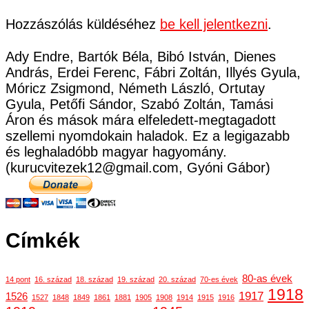
Hozzászólás küldéséhez
be kell jelentkezni
.
Ady Endre, Bartók Béla, Bibó István, Dienes
András, Erdei Ferenc, Fábri Zoltán, Illyés Gyula,
Móricz Zsigmond, Németh László, Ortutay
Gyula, Petőfi Sándor, Szabó Zoltán, Tamási
Áron és mások mára elfeledett-megtagadott
szellemi nyomdokain haladok. Ez a legigazabb
és leghaladóbb magyar hagyomány.
(kurucvitezek12@gmail.com, Gyóni Gábor)
Címkék
80-as évek
14 pont
16. század
18. század
19. század
20. század
70-es évek
1918
1917
1526
1527
1848
1849
1861
1881
1905
1908
1914
1915
1916