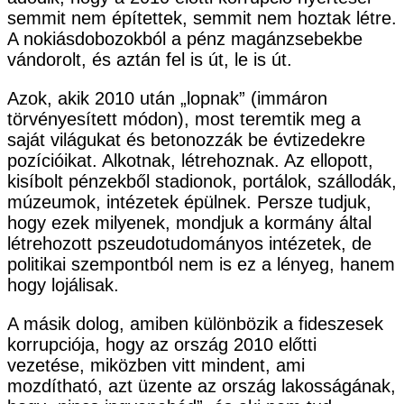
semmit nem építettek, semmit nem hoztak létre.
A nokiásdobozokból a pénz magánzsebekbe
vándorolt, és aztán fel is út, le is út.
Azok, akik 2010 után „lopnak” (immáron
törvényesített módon), most teremtik meg a
saját világukat és betonozzák be évtizedekre
pozícióikat. Alkotnak, létrehoznak. Az ellopott,
kisíbolt pénzekből stadionok, portálok, szállodák,
múzeumok, intézetek épülnek. Persze tudjuk,
hogy ezek milyenek, mondjuk a kormány által
létrehozott pszeudotudományos intézetek, de
politikai szempontból nem is ez a lényeg, hanem
hogy lojálisak.
A másik dolog, amiben különbözik a fideszesek
korrupciója, hogy az ország 2010 előtti
vezetése, miközben vitt mindent, ami
mozdítható, azt üzente az ország lakosságának,