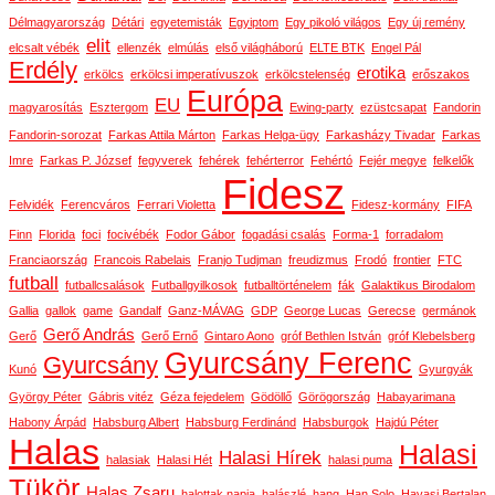
Délmagyarország
Détári
egyetemisták
Egyiptom
Egy pikoló világos
Egy új remény
elit
elcsalt vébék
ellenzék
elmúlás
első világháború
ELTE BTK
Engel Pál
Erdély
erotika
erkölcs
erkölcsi imperatívuszok
erkölcstelenség
erőszakos
Európa
EU
magyarosítás
Esztergom
Ewing-party
ezüstcsapat
Fandorin
Fandorin-sorozat
Farkas Attila Márton
Farkas Helga-ügy
Farkasházy Tivadar
Farkas
Imre
Farkas P. József
fegyverek
fehérek
fehérterror
Fehértó
Fejér megye
felkelők
Fidesz
Felvidék
Ferencváros
Ferrari Violetta
Fidesz-kormány
FIFA
Finn
Florida
foci
focivébék
Fodor Gábor
fogadási csalás
Forma-1
forradalom
Franciaország
Francois Rabelais
Franjo Tudjman
freudizmus
Frodó
frontier
FTC
futball
futballcsalások
Futballgyilkosok
futballtörténelem
fák
Galaktikus Birodalom
Gallia
gallok
game
Gandalf
Ganz-MÁVAG
GDP
George Lucas
Gerecse
germánok
Gerő András
Gerő
Gerő Ernő
Gintaro Aono
gróf Bethlen István
gróf Klebelsberg
Gyurcsány Ferenc
Gyurcsány
Kunó
Gyurgyák
György Péter
Gábris vitéz
Géza fejedelem
Gödöllő
Görögország
Habayarimana
Habony Árpád
Habsburg Albert
Habsburg Ferdinánd
Habsburgok
Hajdú Péter
Halas
Halasi
Halasi Hírek
halasiak
Halasi Hét
halasi puma
Tükör
Halas Zsaru
halottak napja
halászlé
hang
Han Solo
Havasi Bertalan