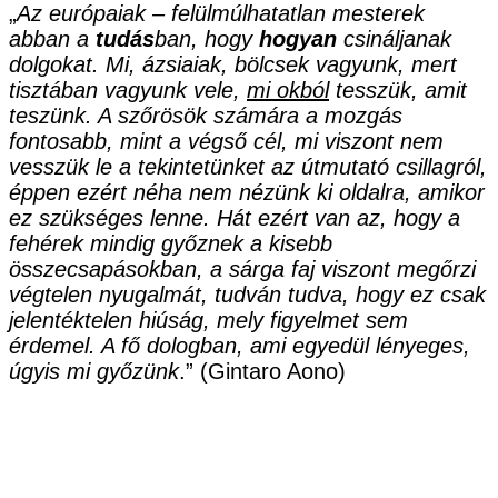
„
Az európaiak – felülmúlhatatlan mesterek
abban a
tudás
ban, hogy
hogyan
csináljanak
dolgokat. Mi, ázsiaiak, bölcsek vagyunk, mert
tisztában vagyunk vele,
mi okból
tesszük, amit
teszünk. A szőrösök számára a mozgás
fontosabb, mint a végső cél, mi viszont nem
vesszük le a tekintetünket az útmutató csillagról,
éppen ezért néha nem nézünk ki oldalra, amikor
ez szükséges lenne. Hát ezért van az, hogy a
fehérek mindig győznek a kisebb
összecsapásokban, a sárga faj viszont megőrzi
végtelen nyugalmát, tudván tudva, hogy ez csak
jelentéktelen hiúság, mely figyelmet sem
érdemel. A fő dologban, ami egyedül lényeges,
úgyis mi győzünk
.” (Gintaro Aono)