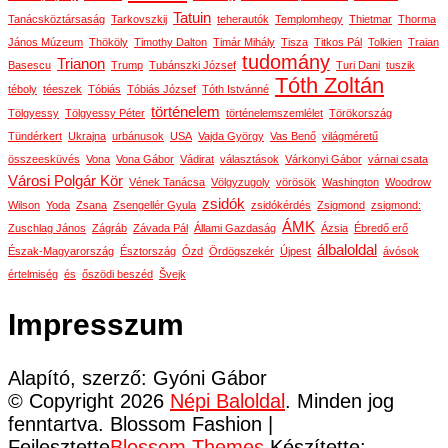
Tatuin
Tanácsköztársaság
Tarkovszkij
teherautók
Templomhegy
Thietmar
Thorma
János Múzeum
Thököly
Timothy Dalton
Timár Mihály
Tisza
Titkos Pál
Tolkien
Traian
tudomány
Trianon
Basescu
Trump
Tubánszki József
Turi Dani
tuszik
Tóth Zoltán
téboly
téeszek
Tóbiás
Tóbiás József
Tóth Istvánné
történelem
Tölgyessy
Tölgyessy Péter
történelemszemlélet
Törökország
Tündérkert
Ukrajna
urbánusok
USA
Vajda György
Vas Benő
világméretű
összeesküvés
Vona
Vona Gábor
Vádirat
választások
Várkonyi Gábor
várnai csata
Városi Polgár Kör
Vének Tanácsa
Völgyzugoly
vörösök
Washington
Woodrow
zsidók
Wilson
Yoda
Zsana
Zsengellér Gyula
zsidókérdés
Zsigmond
zsigmond:
ÁMK
Zuschlag János
Zágráb
Závada Pál
Állami Gazdaság
Ázsia
Ébredő erő
álbaloldal
Észak-Magyarország
Észtország
Ózd
Ördögszekér
Újpest
ávósok
értelmiség
és
őszödi beszéd
Švejk
Impresszum
Alapító, szerző: Gyóni Gábor
© Copyright 2026
Népi Baloldal
. Minden jog
fenntartva.
Blossom Fashion |
Fejlesztette
Blossom Themes
.Készítette: