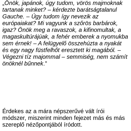
„
Önök, japánok, úgy tudom, vörös majmoknak
tartanak minket? – kérdezte barátságtalanul
Gauche. – Úgy tudom így nevezik az
európaiakat? Mi vagyunk a szőrös barbárok,
igaz? Önök meg a ravaszok, a kifinomultak, a
magaskultúrájúak, a fehér emberek a nyomukba
sem érnek! – A felügyelő összehúzta a nyakát
és egy nagy füstfelhőt eresztett ki magából. –
Végezni tíz majommal – semmiség, nem számít
önöknél bűnnek
.”
Érdekes az a mára népszerűvé vált írói
módszer, miszerint minden fejezet más és más
szereplő nézőpontjából íródott.