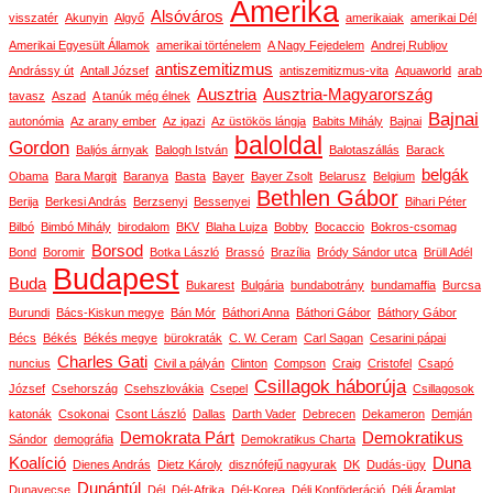
Amerika
Alsóváros
visszatér
Akunyin
Algyő
amerikaiak
amerikai Dél
Amerikai Egyesült Államok
amerikai történelem
A Nagy Fejedelem
Andrej Rubljov
antiszemitizmus
Andrássy út
Antall József
antiszemitizmus-vita
Aquaworld
arab
Ausztria
Ausztria-Magyarország
tavasz
Aszad
A tanúk még élnek
Bajnai
autonómia
Az arany ember
Az igazi
Az üstökös lángja
Babits Mihály
Bajnai
baloldal
Gordon
Baljós árnyak
Balogh István
Balotaszállás
Barack
belgák
Obama
Bara Margit
Baranya
Basta
Bayer
Bayer Zsolt
Belarusz
Belgium
Bethlen Gábor
Berija
Berkesi András
Berzsenyi
Bessenyei
Bihari Péter
Bilbó
Bimbó Mihály
birodalom
BKV
Blaha Lujza
Bobby
Bocaccio
Bokros-csomag
Borsod
Bond
Boromir
Botka László
Brassó
Brazília
Bródy Sándor utca
Brüll Adél
Budapest
Buda
Bukarest
Bulgária
bundabotrány
bundamaffia
Burcsa
Burundi
Bács-Kiskun megye
Bán Mór
Báthori Anna
Báthori Gábor
Báthory Gábor
Bécs
Békés
Békés megye
bürokraták
C. W. Ceram
Carl Sagan
Cesarini pápai
Charles Gati
nuncius
Civil a pályán
Clinton
Compson
Craig
Cristofel
Csapó
Csillagok háborúja
József
Csehország
Csehszlovákia
Csepel
Csillagosok
katonák
Csokonai
Csont László
Dallas
Darth Vader
Debrecen
Dekameron
Demján
Demokrata Párt
Demokratikus
Sándor
demográfia
Demokratikus Charta
Koalíció
Duna
Dienes András
Dietz Károly
disznófejű nagyurak
DK
Dudás-ügy
Dunántúl
Dunavecse
Dél
Dél-Afrika
Dél-Korea
Déli Konföderáció
Déli Áramlat