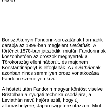
neked.”
Borisz Akunyin Fandorin-sorozatának harmadik
darabja az 1998-ban megjelent
Leviathán
. A
történet 1878-ban játszódik, miután Fandorinnak
köszönhetően az oroszok megnyerték a
Törökország elleni háborút, és majdnem
Konstantinápolyt is elfoglalták. A
Leviathán
nak
azonban nincs semmilyen orosz vonatkozása
Fandorin személyén kívül.
A hőstett után Fandorin magyar köntöst viselve
Bristolban a nyugati technika csodájára, a
Leviathán nevű hajóra száll, hogy új
állomáshelyére, Japán szigetére utazzon. Mint