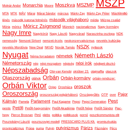
MSZP
Moszkva
MSZMP
Monarchia
Molnár Andor
Moore
MTA
MTK
MÁV
Márai
Márai Sándor
március
Márki-Zay
Márki-Zay Péter
Másfélmillió
második világháború
lépés
második katonai felmérés
média
Mézga család
Móricz Zsigmond
Mória
móricz
Münnich
nacionalizmus
Nagy-kormány
Nagy Imre
Nagykörút
Nagy László
Nagyvárad
Naraszinha oszlopa
NDK
nemesség
Nemzeti Sírkert
nemzeti érzés
neokonzervativizmus
nevetés kultúrája
NSZK
nevetés Mordóvia
New Deal
NKVD
Novák Tamás
nyilasok
Nyugat
Németh László
németek
Néma forradalom
Németország
népi írók
nép
népi mozgalom
népiség
népligeti diszkó
Népszabadság
Obi-van Kenobi
október 23.
olajmaffia
olaszok
Orbán
Olaszország
Orbán-kormány
oláhok
orbán-rendszer:
Orbán Viktor
oroszok
Origo
Orosháza
Oroszország
Pajor
oroszországi polgárháború
Országgyűlés
OTP
over
Pest
Kálmán
Parlament
Pamela
Paul Kagame
Pepsi
Pepsi Generation
Petőfi
pestis
Petőfi-hagyomány
Petőfi Akadémia
Petőfi Népe
Petőfi Sándor
Piac-
hegy
Pierce Brosnan
Pirtó
plebs
politika
politikusok
pornó
posztkommunista elit
Posztobányi László
posztszovjet modell
PRESSCARD PLUS Kft.
promiszkuitás
putyinizmus
Párizs
provincializmus
Prága
puma
Putyin
Pázmány
Pécs