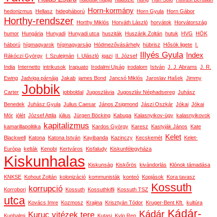
Horn-kormány
hedonizmus
Hellasz
hidegháború
Horn Gyula
Horn Gábor
Horthy-rendszer
Horthy Miklós
Horváth László
horvátok
Horvátország
humor
Hungária
Hunyadi
Hunyadi utca
husziták
Huszárik Zoltán
hutuk
HVG
HÖK
háború
hígmagyarok
hígmagyarság
Hódmezővásárhely
hübrisz
Hősök ligete
I.
Illyés Gyula
Index
Rákóczi György
I. Szulejmán
I. Ulászló
igazi
II. József
India
Internetto
intrikusok
Irapuato
Irodalmi Ujság
irodalom
István
J. J. Abrams
J. R.
Ewing
Jadviga párnája
Jakab
james Bond
Jancsó Miklós
Jaroslav Hašek
Jimmy
Jobbik
Carter
jobboldal
Jugoszlávia
Jugoszláv Néphadsereg
Juhász
Benedek
Juhász Gyula
Julius Caesar
János Zsigmond
Jászi Oszkár
Jókai
Jókai
Mór
jólét
József Attila
július
Jürgen Böcking
Kabuga
Kalasnyikov-ügy
kalasnyikovok
kapitalizmus
kamarillapolitika
Kardos György
Karesz
Kastyják János
Kate
Kelet
Blackwell
Katona
Katona István
Kayibanda
Kazinczy
Kecskemét
Kelet-
Európa
kelták
Kenobi
Kertváros
Kisfaludy
Kiskunfélegyháza
Kiskunhalas
Kiskunság
Kiskőrös
kivándorlás
Klónok támadása
KNKSE
Kohout Zoltán
kolonizáció
kommunisták
konteó
Kopjások
Kora tavasz
Kossuth
korrupció
Korrobori
Kossuth
Kossuthkifli
Kossuth TSZ
utca
Kovács Imre
Kozmosz
Krajina
Krisztyán Tódor
Kruger-Bent Kft.
kultúra
Kádár-
Kádár
Kuruc vitézek tere
Kunhalmi
Kutasi
Kylo Ren