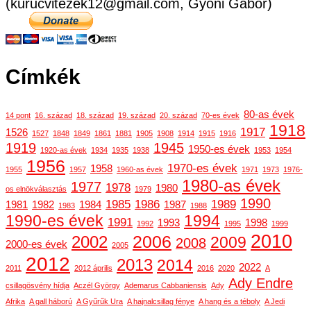
(kurucvitezek12@gmail.com, Gyóni Gábor)
Címkék
80-as évek
14 pont
16. század
18. század
19. század
20. század
70-es évek
1918
1917
1526
1527
1848
1849
1861
1881
1905
1908
1914
1915
1916
1919
1945
1950-es évek
1920-as évek
1934
1935
1938
1953
1954
1956
1970-es évek
1958
1955
1957
1960-as évek
1971
1973
1976-
1980-as évek
1977
1978
1980
os elnökválasztás
1979
1990
1985
1986
1989
1981
1982
1984
1987
1983
1988
1990-es évek
1994
1991
1993
1998
1992
1995
1999
2010
2006
2002
2009
2008
2000-es évek
2005
2012
2013
2014
2022
2011
2012 április
2016
2020
A
Ady Endre
csillagösvény hídja
Aczél György
Ademarus Cabbaniensis
Ady
Afrika
A gall háború
A Gyűrűk Ura
A hajnalcsillag fénye
A hang és a téboly
A Jedi