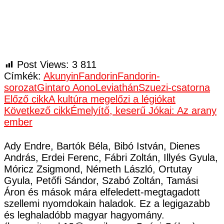
Post Views:
3 811
Címkék:
Akunyin
Fandorin
Fandorin-
sorozat
Gintaro Aono
Leviathán
Szuezi-csatorna
Bejegyzések
Előző cikk
A kultúra megelőzi a légiókat
Következő cikk
Émelyítő, keserű Jókai: Az arany
navigációja
ember
Ady Endre, Bartók Béla, Bibó István, Dienes
András, Erdei Ferenc, Fábri Zoltán, Illyés Gyula,
Móricz Zsigmond, Németh László, Ortutay
Gyula, Petőfi Sándor, Szabó Zoltán, Tamási
Áron és mások mára elfeledett-megtagadott
szellemi nyomdokain haladok. Ez a legigazabb
és leghaladóbb magyar hagyomány.