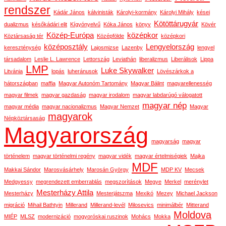
rendszer
Kádár János
kálvinisták
Károlyi-kormány
Károlyi Mihály
kései
Kötöttárugyár
dualizmus
későkádári elit
Kígyónyelvű
Kóka János
könyv
Kövér
Közép-Európa
középkor
Köztársaság tér
Középfölde
középkori
középosztály
Lengyelország
kereszténység
Lajosmizse
Lazenby
lengyel
társadalom
Leslie L. Lawrence
Lettország
Leviathán
liberalizmus
Liberálisok
Lippa
LMP
Luke Skywalker
Litvánia
lopás
luheránusok
Lövészárkok a
hátországban
maffia
Magyar Autonóm Tartomány
Magyar Bálint
magyarellenesség
magyar filmek
magyar gazdaság
magyar irodalom
magyar labdarúgó válogatott
magyar nép
magyar média
magyar nacionalizmus
Magyar Nemzet
Magyar
magyarok
Népköztársaság
Magyarország
magyarság
magyar
történelem
magyar történelmi regény
magyar vidék
magyar értelmiségiek
Majka
MDF
Makkai Sándor
Marosvásárhely
Marosán György
MDP KV
Mecsek
Medgyessy
megrendezett emberrablás
megszorítások
Megye
Merkel
merénylet
Mesterházy Attila
Mesterházy
Mesterjátszma
Mexikó
Mezey
Michael Jackson
migráció
Mihail Bathtyin
Millerand
Millerand-levél
Milosevics
minimálbér
Mitterand
Moldova
MIÉP
MLSZ
modernizáció
mogyoróskai ruszinok
Mohács
Mokka