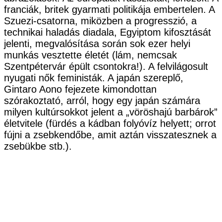
franciák, britek gyarmati politikája embertelen. A
Szuezi-csatorna, miközben a progresszió, a
technikai haladás diadala, Egyiptom kifosztását
jelenti, megvalósítása során sok ezer helyi
munkás vesztette életét (lám, nemcsak
Szentpétervár épült csontokra!). A felvilágosult
nyugati nők feministák. A japán szereplő,
Gintaro Aono fejezete kimondottan
szórakoztató, arról, hogy egy japán számára
milyen kultúrsokkot jelent a „vöröshajú barbárok”
életvitele (fürdés a kádban folyóvíz helyett; orrot
fújni a zsebkendőbe, amit aztán visszatesznek a
zsebükbe stb.).