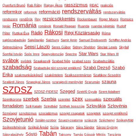
rasszizmus
Querfurti Brunó
Rab Ráby
Rajnay Ákos
REAC
reakciós
rendszerváltás
reformkor
reformáció
reformok
rendszerváltás
rezsicsökkentés
rendszere
rendőrök
Rey
Rockenbauer
Roger Moore
Romsics
Románia
Ignác
románok
Ronald Reagan
Ruanda
ruandai népirtás
Rudolf
Rákosi
Rádió
Régi Köztársaság
Péter
Ruttkai Éva
Róma
sajtószabadság
Salgótarján
Salzburg
Samir Amin
Samuel Dodsworth
Schiffer András
Sepsi László
Selmecbánya
Seres Gábor
Sidney Sheldon
Sinclair Lewis
Skyfall
Star Wars
Somfai István
Soós Imre
Spanyolország
Spectre
Star Wars III
svábok
svédek
Szaakasvili
Szabad Nép
szabad szex
Szabadszállás
szabadság
Szabó Dezső
Szabó
Szabadság téri szovjet emlékmű
Erika
szakmunkásképző
szakértelem
Szalkszentmárton
Szaltikov-Scsedrin
szauna
Szalárdi János
Szapolyai János
szarajevói merénylet
Szarumán
SZDSZ
Szeged
SZDSZ-FIDESZ
Szekfű Gyula
Szent Adalbert
szex
szerbek
Szerbia
szexuális
Szentkorona
szeretet
szexualitás
forradalom
Szlovákia
Szlovénia
Szili Katalin
Szindbád
Szithek bosszúja
Szméagol
sznobizmus
szocializmus
szovjet csapatok
szovjetek
szovjet emlékmű
Szovjetunió
Sztálin-szobor
Szuezi-csatorna
szászok
Széchenyi
Székelyföld
Székesfehérvár
Szélpál Árpád
Szíria
Sárarany
Sára Sándor
Sárosi György
Tabán
Sóstó
Sátoraljaújhely
Taksony
Tamás Gáspár Miklós
Tanzánia