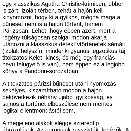
egy klasszikus Agatha Christie-krimiben, ebben
is zárt, izolált térben, tehát a hajón kell
kinyomozni, hogy ki a gyilkos, mégha maga a
bűneset nem is a hajón történt, hanem
Párizsban. Lehet, hogy éppen azért, mert a
regény túlságosan szolgai módon akarja
utánozni a klasszikus detektívtörténetek sémáit
(izolált helyszín, mindenki gyanús, egzotikus táj,
titokzatos Kelet, kincs, és még egy franciás
nevű felügyelő is van), nem éppen ez a legjobb
könyv a Fandorin-sorozatban.
A titokzatos párizsi bűneset utáni nyomozás
sekélyes, kiszámítható módon a hajón
bekövetkezik néhány újabb gyilkosság, és
sajnos a történet elbeszélése nem mentes
logikai ellentmondástól sem.
A megjelenő alakok eléggé sztereotip
ábrázolások. Az európaiak rasszisták, lenézők. A