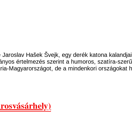
 Jaroslav Hašek Švejk, egy derék katona kalandjai
nyos értelmezés szerint a humoros, szatíra-szerű t
sztria-Magyarországot, de a mindenkori országokat
rosvásárhely)