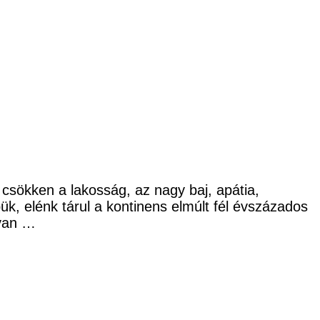
sökken a lakosság, az nagy baj, apátia,
k, elénk tárul a kontinens elmúlt fél évszázados
gyan …