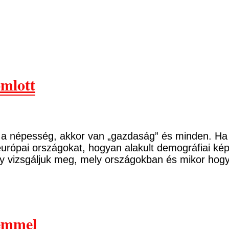
omlott
a népesség, akkor van „gazdaság” és minden. Ha c
rópai országokat, hogyan alakult demográfiai képü
ogy vizsgáljuk meg, mely országokban és mikor ho
zemmel