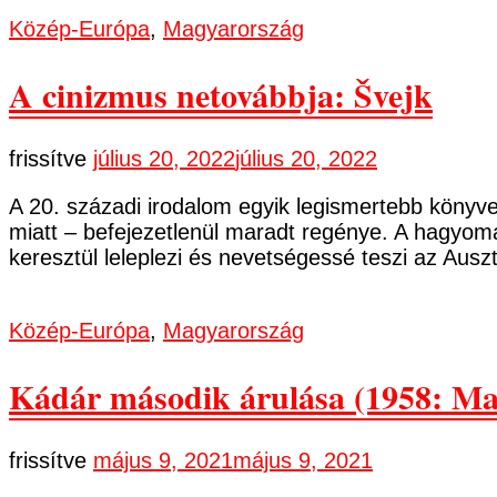
Közép-Európa
,
Magyarország
A cinizmus netovábbja: Švejk
frissítve
július 20, 2022
július 20, 2022
A 20. századi irodalom egyik legismertebb könyve
miatt – befejezetlenül maradt regénye. A hagyomá
keresztül leleplezi és nevetségessé teszi az Au
Közép-Európa
,
Magyarország
Kádár második árulása (1958: Ma
frissítve
május 9, 2021
május 9, 2021