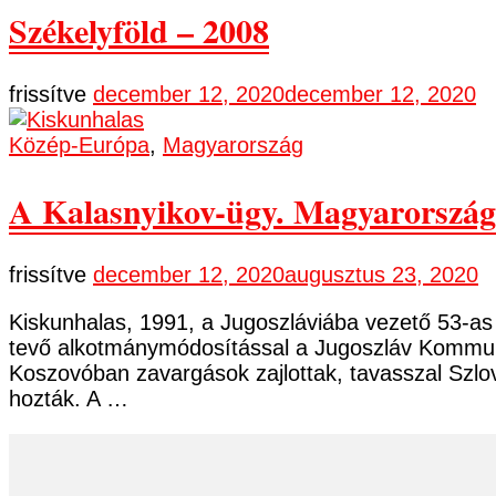
Székelyföld – 2008
frissítve
december 12, 2020
december 12, 2020
Közép-Európa
,
Magyarország
A Kalasnyikov-ügy. Magyarország 
frissítve
december 12, 2020
augusztus 23, 2020
Kiskunhalas, 1991, a Jugoszláviába vezető 53-as 
tevő alkotmánymódosítással a Jugoszláv Kommunista
Koszovóban zavargások zajlottak, tavasszal Szlo
hozták. A …