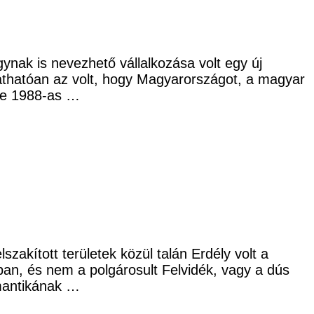
ynak is nevezhető vállalkozása volt egy új
 láthatóan az volt, hogy Magyarországot, a magyar
 de 1988-as …
zakított területek közül talán Erdély volt a
bban, és nem a polgárosult Felvidék, vagy a dús
omantikának …