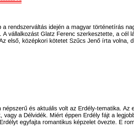
a rendszerváltás idején a magyar történetírás nag
 A vállalkozást Glatz Ferenc szerkesztette, a cél
Az első, középkori kötetet Szűcs Jenő írta volna,
épszerű és aktuális volt az Erdély-tematika. Az els
, vagy a Délvidék. Miért éppen Erdély fájt a legjo
Erdélyt egyfajta romantikus képzelet övezte. E r