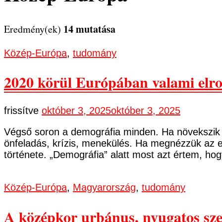
14 mutatása
Eredmény(ek)
Közép-Európa
,
tudomány
2020 körül Európában valami elr
frissítve
október 3, 2025
október 3, 2025
Végső soron a demográfia minden. Ha növekszik 
önfeladás, krízis, menekülés. Ha megnézzük az eu
története. „Demográfia” alatt most azt értem, h
Közép-Európa
,
Magyarország
,
tudomány
A középkor urbánus, nyugatos s