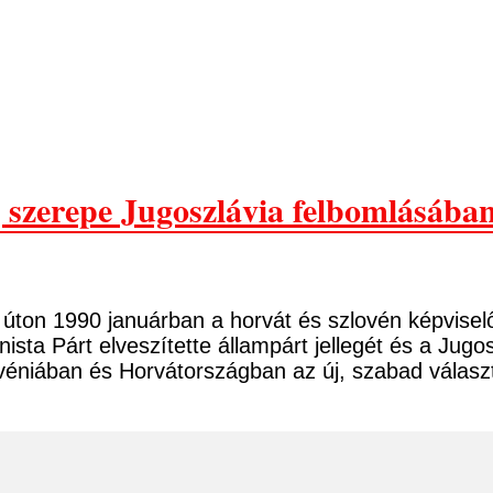
szerepe Jugoszlávia felbomlásába
úton 1990 januárban a horvát és szlovén képviselők
 Párt elveszítette állampárt jellegét és a Jugoszl
véniában és Horvátországban az új, szabad válasz