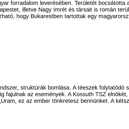
yar forradalom leverésében. Területét bocsátotta
estet, illetve Nagy Imrét és társait is román terül
ató, hogy Bukarestben tartottak egy magyarország
ndszer, struktúrák bomlása. A téeszek folytatódó s
g fajulnak az események. A Kossuth TSZ elnökét, 
: „Uram, ez az ember tönkretesz bennünket. A két