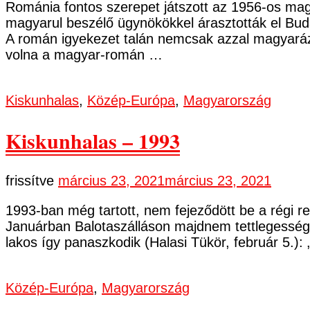
Románia fontos szerepet játszott az 1956-os mag
magyarul beszélő ügynökökkel árasztották el Budap
A román igyekezet talán nemcsak azzal magyarázh
volna a magyar-román …
Kiskunhalas
,
Közép-Európa
,
Magyarország
Kiskunhalas – 1993
frissítve
március 23, 2021
március 23, 2021
1993-ban még tartott, nem fejeződött be a régi re
Januárban Balotaszálláson majdnem tettlegességi
lakos így panaszkodik (Halasi Tükör, február 5.)
Közép-Európa
,
Magyarország