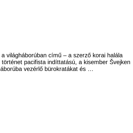
 a világháborúban című – a szerző korai halála
örténet pacifista indíttatású, a kisember Švejken
 háborúba vezérlő bürokratákat és …