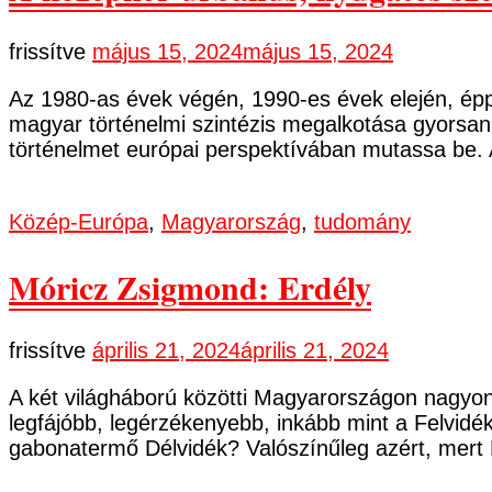
frissítve
május 15, 2024
május 15, 2024
Az 1980-as évek végén, 1990-es évek elején, épp 
magyar történelmi szintézis megalkotása gyorsan.
történelmet európai perspektívában mutassa be. 
Közép-Európa
,
Magyarország
,
tudomány
Móricz Zsigmond: Erdély
frissítve
április 21, 2024
április 21, 2024
A két világháború közötti Magyarországon nagyon n
legfájóbb, legérzékenyebb, inkább mint a Felvidék
gabonatermő Délvidék? Valószínűleg azért, mert 