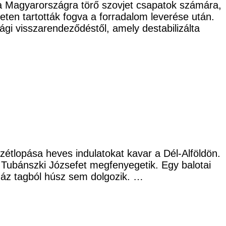
 a Magyarországra törő szovjet csapatok számára,
eten tartották fogva a forradalom leverése után.
i visszarendeződéstől, amely destabilizálta
zétlopása heves indulatokat kavar a Dél-Alföldön.
Tubánszki Józsefet megfenyegetik. Egy balotai
száz tagból húsz sem dolgozik. …