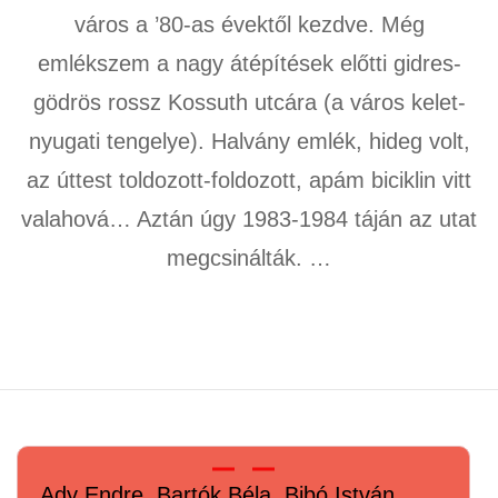
város a ’80-as évektől kezdve. Még
emlékszem a nagy átépítések előtti gidres-
gödrös rossz Kossuth utcára (a város kelet-
nyugati tengelye). Halvány emlék, hideg volt,
az úttest toldozott-foldozott, apám biciklin vitt
valahová… Aztán úgy 1983-1984 táján az utat
megcsinálták. …
Ady Endre, Bartók Béla, Bibó István,