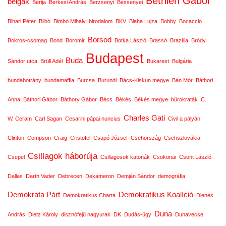
Bethlen Gábor
belgák
Berija
Berkesi András
Berzsenyi
Bessenyei
Bihari Péter
Bilbó
Bimbó Mihály
birodalom
BKV
Blaha Lujza
Bobby
Bocaccio
Borsod
Bokros-csomag
Bond
Boromir
Botka László
Brassó
Brazília
Bródy
Budapest
Buda
Sándor utca
Brüll Adél
Bukarest
Bulgária
bundabotrány
bundamaffia
Burcsa
Burundi
Bács-Kiskun megye
Bán Mór
Báthori
Anna
Báthori Gábor
Báthory Gábor
Bécs
Békés
Békés megye
bürokraták
C.
Charles Gati
W. Ceram
Carl Sagan
Cesarini pápai nuncius
Civil a pályán
Clinton
Compson
Craig
Cristofel
Csapó József
Csehország
Csehszlovákia
Csillagok háborúja
Csepel
Csillagosok katonák
Csokonai
Csont László
Dallas
Darth Vader
Debrecen
Dekameron
Demján Sándor
demográfia
Demokrata Párt
Demokratikus Koalíció
Demokratikus Charta
Dienes
Duna
András
Dietz Károly
disznófejű nagyurak
DK
Dudás-ügy
Dunavecse