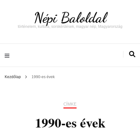
Népi Baloldal
történelem, kultúra, sorskérdések, magyar nép, Magyarország
Kezdőlap
1990-es évek
CÍMKE
1990-es évek