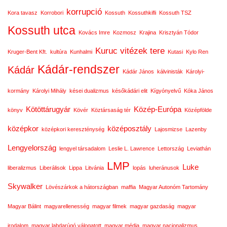
korrupció
Kora tavasz
Korrobori
Kossuth
Kossuthkifli
Kossuth TSZ
Kossuth utca
Kovács Imre
Kozmosz
Krajina
Krisztyán Tódor
Kuruc vitézek tere
Kruger-Bent Kft.
kultúra
Kunhalmi
Kutasi
Kylo Ren
Kádár-rendszer
Kádár
Kádár János
kálvinisták
Károlyi-
kormány
Károlyi Mihály
kései dualizmus
későkádári elit
Kígyónyelvű
Kóka János
Kötöttárugyár
Közép-Európa
könyv
Kövér
Köztársaság tér
Középfölde
középkor
középosztály
középkori kereszténység
Lajosmizse
Lazenby
Lengyelország
lengyel társadalom
Leslie L. Lawrence
Lettország
Leviathán
LMP
Luke
liberalizmus
Liberálisok
Lippa
Litvánia
lopás
luheránusok
Skywalker
Lövészárkok a hátországban
maffia
Magyar Autonóm Tartomány
Magyar Bálint
magyarellenesség
magyar filmek
magyar gazdaság
magyar
irodalom
magyar labdarúgó válogatott
magyar média
magyar nacionalizmus