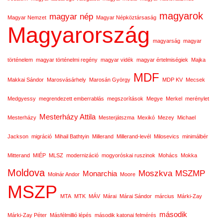
magyarok
magyar nép
Magyar Nemzet
Magyar Népköztársaság
Magyarország
magyarság
magyar
történelem
magyar történelmi regény
magyar vidék
magyar értelmiségiek
Majka
MDF
Makkai Sándor
Marosvásárhely
Marosán György
MDP KV
Mecsek
Medgyessy
megrendezett emberrablás
megszorítások
Megye
Merkel
merénylet
Mesterházy Attila
Mesterházy
Mesterjátszma
Mexikó
Mezey
Michael
Jackson
migráció
Mihail Bathtyin
Millerand
Millerand-levél
Milosevics
minimálbér
Mitterand
MIÉP
MLSZ
modernizáció
mogyoróskai ruszinok
Mohács
Mokka
Moldova
Moszkva
MSZMP
Monarchia
Molnár Andor
Moore
MSZP
MTA
MTK
MÁV
Márai
Márai Sándor
március
Márki-Zay
második
Márki-Zay Péter
Másfélmillió lépés
második katonai felmérés