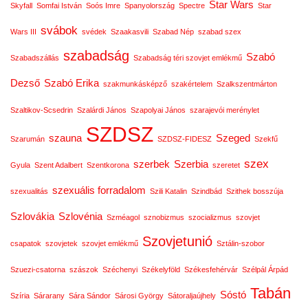
Star Wars
Skyfall
Somfai István
Soós Imre
Spanyolország
Spectre
Star
svábok
Wars III
svédek
Szaakasvili
Szabad Nép
szabad szex
szabadság
Szabó
Szabadszállás
Szabadság téri szovjet emlékmű
Dezső
Szabó Erika
szakmunkásképző
szakértelem
Szalkszentmárton
Szaltikov-Scsedrin
Szalárdi János
Szapolyai János
szarajevói merénylet
SZDSZ
szauna
Szeged
Szarumán
SZDSZ-FIDESZ
Szekfű
szex
szerbek
Szerbia
Gyula
Szent Adalbert
Szentkorona
szeretet
szexuális forradalom
szexualitás
Szili Katalin
Szindbád
Szithek bosszúja
Szlovákia
Szlovénia
Szméagol
sznobizmus
szocializmus
szovjet
Szovjetunió
csapatok
szovjetek
szovjet emlékmű
Sztálin-szobor
Szuezi-csatorna
szászok
Széchenyi
Székelyföld
Székesfehérvár
Szélpál Árpád
Tabán
Sóstó
Szíria
Sárarany
Sára Sándor
Sárosi György
Sátoraljaújhely