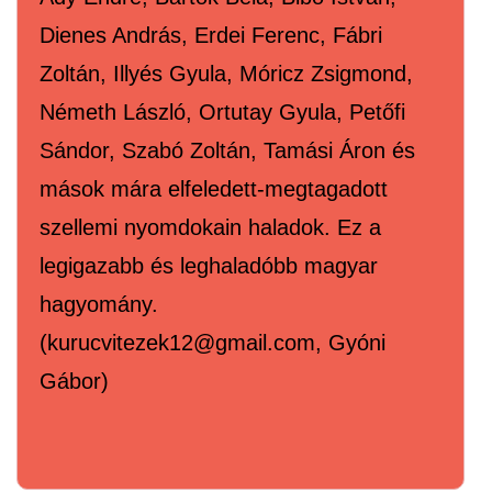
Dienes András, Erdei Ferenc, Fábri
Zoltán, Illyés Gyula, Móricz Zsigmond,
Németh László, Ortutay Gyula, Petőfi
Sándor, Szabó Zoltán, Tamási Áron és
mások mára elfeledett-megtagadott
szellemi nyomdokain haladok. Ez a
legigazabb és leghaladóbb magyar
hagyomány.
(kurucvitezek12@gmail.com, Gyóni
Gábor)