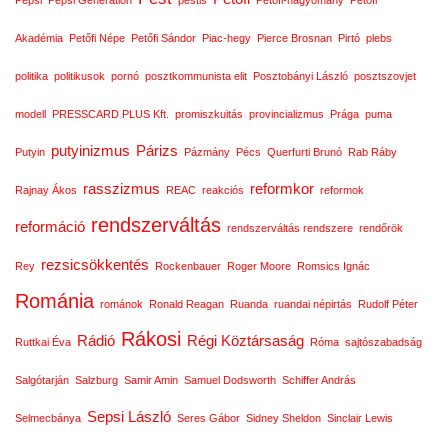
Akadémia
Petőfi Népe
Petőfi Sándor
Piac-hegy
Pierce Brosnan
Pirtó
plebs
politika
politikusok
pornó
posztkommunista elit
Posztobányi László
posztszovjet
modell
PRESSCARD PLUS Kft.
promiszkuitás
provincializmus
Prága
puma
putyinizmus
Párizs
Putyin
Pázmány
Pécs
Querfurti Brunó
Rab Ráby
rasszizmus
reformkor
Rajnay Ákos
REAC
reakciós
reformok
rendszerváltás
reformáció
rendszerváltás rendszere
rendőrök
rezsicsökkentés
Rey
Rockenbauer
Roger Moore
Romsics Ignác
Románia
románok
Ronald Reagan
Ruanda
ruandai népirtás
Rudolf Péter
Rákosi
Rádió
Régi Köztársaság
Ruttkai Éva
Róma
sajtószabadság
Salgótarján
Salzburg
Samir Amin
Samuel Dodsworth
Schiffer András
Sepsi László
Selmecbánya
Seres Gábor
Sidney Sheldon
Sinclair Lewis