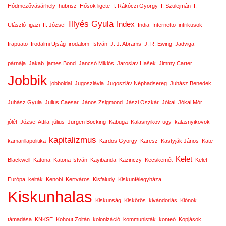
Hódmezővásárhely
hübrisz
Hősök ligete
I. Rákóczi György
I. Szulejmán
I.
Illyés Gyula
Index
Ulászló
igazi
II. József
India
Internetto
intrikusok
Irapuato
Irodalmi Ujság
irodalom
István
J. J. Abrams
J. R. Ewing
Jadviga
párnája
Jakab
james Bond
Jancsó Miklós
Jaroslav Hašek
Jimmy Carter
Jobbik
jobboldal
Jugoszlávia
Jugoszláv Néphadsereg
Juhász Benedek
Juhász Gyula
Julius Caesar
János Zsigmond
Jászi Oszkár
Jókai
Jókai Mór
jólét
József Attila
július
Jürgen Böcking
Kabuga
Kalasnyikov-ügy
kalasnyikovok
kapitalizmus
kamarillapolitika
Kardos György
Karesz
Kastyják János
Kate
Kelet
Blackwell
Katona
Katona István
Kayibanda
Kazinczy
Kecskemét
Kelet-
Európa
kelták
Kenobi
Kertváros
Kisfaludy
Kiskunfélegyháza
Kiskunhalas
Kiskunság
Kiskőrös
kivándorlás
Klónok
támadása
KNKSE
Kohout Zoltán
kolonizáció
kommunisták
konteó
Kopjások