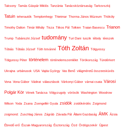
Taksony
Tamás Gáspár Miklós
Tanzánia
Tanácsköztársaság
Tarkovszkij
Tatuin
teherautók
Templomhegy
Thietmar
Thorma János Múzeum
Thököly
Trianon
Timothy Dalton
Timár Mihály
Tisza
Titkos Pál
Tolkien
Traian Basescu
tudomány
Trump
Tubánszki József
Turi Dani
tuszik
téboly
téeszek
Tóth Zoltán
Tóbiás
Tóbiás József
Tóth Istvánné
Tölgyessy
történelem
Tölgyessy Péter
történelemszemlélet
Törökország
Tündérkert
Ukrajna
urbánusok
USA
Vajda György
Vas Benő
világméretű összeesküvés
Városi
Vona
Vona Gábor
Vádirat
választások
Várkonyi Gábor
várnai csata
Polgár Kör
Vének Tanácsa
Völgyzugoly
vörösök
Washington
Woodrow
zsidók
Wilson
Yoda
Zsana
Zsengellér Gyula
zsidókérdés
Zsigmond
ÁMK
zsigmond:
Zuschlag János
Zágráb
Závada Pál
Állami Gazdaság
Ázsia
Ébredő erő
Észak-Magyarország
Észtország
Ózd
Ördögszekér
Újpest