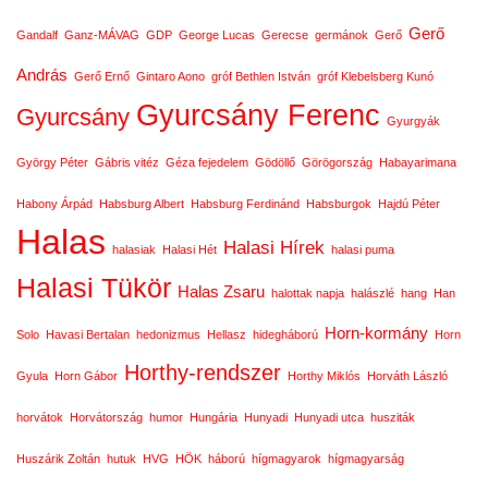
Gerő
Gandalf
Ganz-MÁVAG
GDP
George Lucas
Gerecse
germánok
Gerő
András
Gerő Ernő
Gintaro Aono
gróf Bethlen István
gróf Klebelsberg Kunó
Gyurcsány Ferenc
Gyurcsány
Gyurgyák
György Péter
Gábris vitéz
Géza fejedelem
Gödöllő
Görögország
Habayarimana
Habony Árpád
Habsburg Albert
Habsburg Ferdinánd
Habsburgok
Hajdú Péter
Halas
Halasi Hírek
halasiak
Halasi Hét
halasi puma
Halasi Tükör
Halas Zsaru
halottak napja
halászlé
hang
Han
Horn-kormány
Solo
Havasi Bertalan
hedonizmus
Hellasz
hidegháború
Horn
Horthy-rendszer
Gyula
Horn Gábor
Horthy Miklós
Horváth László
horvátok
Horvátország
humor
Hungária
Hunyadi
Hunyadi utca
husziták
Huszárik Zoltán
hutuk
HVG
HÖK
háború
hígmagyarok
hígmagyarság