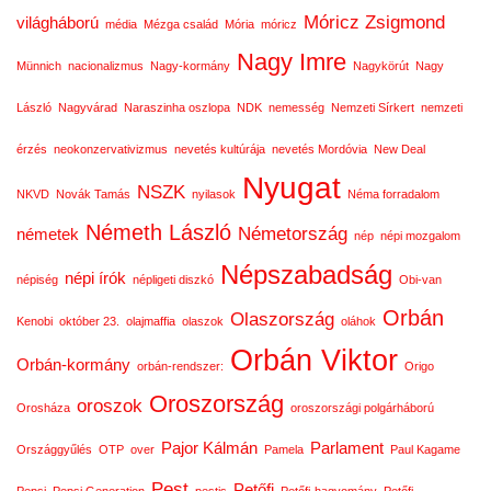
Móricz Zsigmond
világháború
média
Mézga család
Mória
móricz
Nagy Imre
Münnich
nacionalizmus
Nagy-kormány
Nagykörút
Nagy
László
Nagyvárad
Naraszinha oszlopa
NDK
nemesség
Nemzeti Sírkert
nemzeti
érzés
neokonzervativizmus
nevetés kultúrája
nevetés Mordóvia
New Deal
Nyugat
NSZK
NKVD
Novák Tamás
nyilasok
Néma forradalom
Németh László
Németország
németek
nép
népi mozgalom
Népszabadság
népi írók
népiség
népligeti diszkó
Obi-van
Orbán
Olaszország
Kenobi
október 23.
olajmaffia
olaszok
oláhok
Orbán Viktor
Orbán-kormány
orbán-rendszer:
Origo
Oroszország
oroszok
Orosháza
oroszországi polgárháború
Pajor Kálmán
Parlament
Országgyűlés
OTP
over
Pamela
Paul Kagame
Pest
Petőfi
Pepsi
Pepsi Generation
pestis
Petőfi-hagyomány
Petőfi