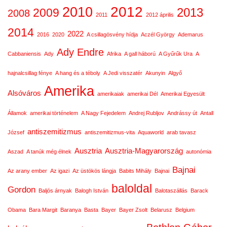
2012
2010
2013
2009
2008
2011
2012 április
2014
2022
2016
2020
A csillagösvény hídja
Aczél György
Ademarus
Ady Endre
Cabbaniensis
Ady
Afrika
A gall háború
A Gyűrűk Ura
A
hajnalcsillag fénye
A hang és a téboly
A Jedi visszatér
Akunyin
Algyő
Amerika
Alsóváros
amerikaiak
amerikai Dél
Amerikai Egyesült
Államok
amerikai történelem
A Nagy Fejedelem
Andrej Rubljov
Andrássy út
Antall
antiszemitizmus
József
antiszemitizmus-vita
Aquaworld
arab tavasz
Ausztria
Ausztria-Magyarország
Aszad
A tanúk még élnek
autonómia
Bajnai
Az arany ember
Az igazi
Az üstökös lángja
Babits Mihály
Bajnai
baloldal
Gordon
Baljós árnyak
Balogh István
Balotaszállás
Barack
Obama
Bara Margit
Baranya
Basta
Bayer
Bayer Zsolt
Belarusz
Belgium