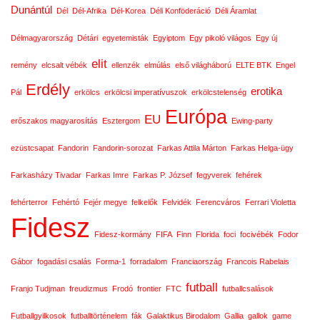
Dunántúl
Dél
Dél-Afrika
Dél-Korea
Déli Konföderáció
Déli Áramlat
Délmagyarország
Détári
egyetemisták
Egyiptom
Egy pikoló világos
Egy új
elit
remény
elcsalt vébék
ellenzék
elmúlás
első világháború
ELTE BTK
Engel
Erdély
erotika
Pál
erkölcs
erkölcsi imperatívuszok
erkölcstelenség
Európa
EU
erőszakos magyarosítás
Esztergom
Ewing-party
ezüstcsapat
Fandorin
Fandorin-sorozat
Farkas Attila Márton
Farkas Helga-ügy
Farkasházy Tivadar
Farkas Imre
Farkas P. József
fegyverek
fehérek
fehérterror
Fehértó
Fejér megye
felkelők
Felvidék
Ferencváros
Ferrari Violetta
Fidesz
Fidesz-kormány
FIFA
Finn
Florida
foci
focivébék
Fodor
Gábor
fogadási csalás
Forma-1
forradalom
Franciaország
Francois Rabelais
futball
Franjo Tudjman
freudizmus
Frodó
frontier
FTC
futballcsalások
Futballgyilkosok
futballtörténelem
fák
Galaktikus Birodalom
Gallia
gallok
game