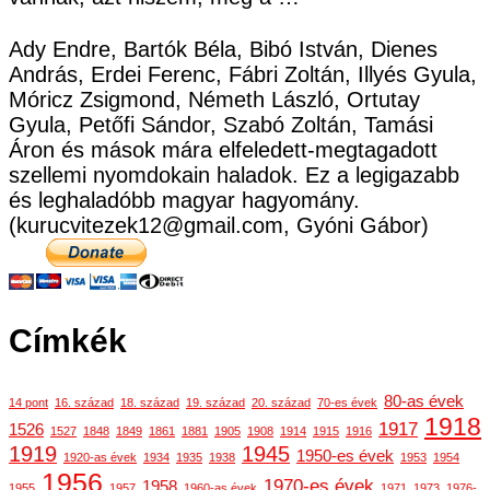
Ady Endre, Bartók Béla, Bibó István, Dienes
András, Erdei Ferenc, Fábri Zoltán, Illyés Gyula,
Móricz Zsigmond, Németh László, Ortutay
Gyula, Petőfi Sándor, Szabó Zoltán, Tamási
Áron és mások mára elfeledett-megtagadott
szellemi nyomdokain haladok. Ez a legigazabb
és leghaladóbb magyar hagyomány.
(kurucvitezek12@gmail.com, Gyóni Gábor)
Címkék
80-as évek
14 pont
16. század
18. század
19. század
20. század
70-es évek
1918
1917
1526
1527
1848
1849
1861
1881
1905
1908
1914
1915
1916
1919
1945
1950-es évek
1920-as évek
1934
1935
1938
1953
1954
1956
1970-es évek
1958
1955
1957
1960-as évek
1971
1973
1976-