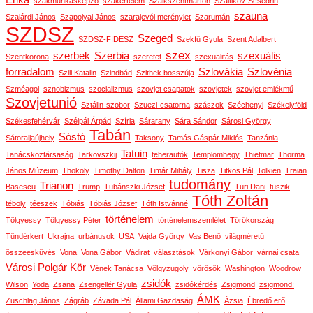
szakmunkásképző
szakértelem
Szalkszentmárton
Szaltikov-Scsedrin
szauna
Szalárdi János
Szapolyai János
szarajevói merénylet
Szarumán
SZDSZ
Szeged
SZDSZ-FIDESZ
Szekfű Gyula
Szent Adalbert
szex
szerbek
Szerbia
szexuális
Szentkorona
szeretet
szexualitás
forradalom
Szlovákia
Szlovénia
Szili Katalin
Szindbád
Szithek bosszúja
Szméagol
sznobizmus
szocializmus
szovjet csapatok
szovjetek
szovjet emlékmű
Szovjetunió
Sztálin-szobor
Szuezi-csatorna
szászok
Széchenyi
Székelyföld
Székesfehérvár
Szélpál Árpád
Szíria
Sárarany
Sára Sándor
Sárosi György
Tabán
Sóstó
Sátoraljaújhely
Taksony
Tamás Gáspár Miklós
Tanzánia
Tatuin
Tanácsköztársaság
Tarkovszkij
teherautók
Templomhegy
Thietmar
Thorma
János Múzeum
Thököly
Timothy Dalton
Timár Mihály
Tisza
Titkos Pál
Tolkien
Traian
tudomány
Trianon
Basescu
Trump
Tubánszki József
Turi Dani
tuszik
Tóth Zoltán
téboly
téeszek
Tóbiás
Tóbiás József
Tóth Istvánné
történelem
Tölgyessy
Tölgyessy Péter
történelemszemlélet
Törökország
Tündérkert
Ukrajna
urbánusok
USA
Vajda György
Vas Benő
világméretű
összeesküvés
Vona
Vona Gábor
Vádirat
választások
Várkonyi Gábor
várnai csata
Városi Polgár Kör
Vének Tanácsa
Völgyzugoly
vörösök
Washington
Woodrow
zsidók
Wilson
Yoda
Zsana
Zsengellér Gyula
zsidókérdés
Zsigmond
zsigmond:
ÁMK
Zuschlag János
Zágráb
Závada Pál
Állami Gazdaság
Ázsia
Ébredő erő