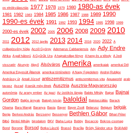
1980-as évek
1977
1978
1980
os elnökválasztás
1979
1990
1985
1986
1989
1981
1982
1984
1987
1983
1988
1990-es évek
1994
1991
1993
1998
1992
1995
1999
2010
2006
2002
2009
2008
2000-es évek
2005
2012
2013
2014
2022
2011
2012 április
2016
2020
A
Ady Endre
csillagösvény hídja
Aczél György
Ademarus Cabbaniensis
Ady
Afrika
A gall háború
A Gyűrűk Ura
A hajnalcsillag fénye
A hang és a téboly
A Jedi
Amerika
Alsóváros
visszatér
Akunyin
Algyő
amerikaiak
amerikai Dél
Amerikai Egyesült Államok
amerikai történelem
A Nagy Fejedelem
Andrej Rubljov
antiszemitizmus
Andrássy út
Antall József
antiszemitizmus-vita
Aquaworld
arab
Ausztria
Ausztria-Magyarország
tavasz
Aszad
A tanúk még élnek
Bajnai
autonómia
Az arany ember
Az igazi
Az üstökös lángja
Babits Mihály
Bajnai
baloldal
Gordon
Baljós árnyak
Balogh István
Balotaszállás
Barack
belgák
Obama
Bara Margit
Baranya
Basta
Bayer
Bayer Zsolt
Belarusz
Belgium
Bethlen Gábor
Berija
Berkesi András
Berzsenyi
Bessenyei
Bihari Péter
Bilbó
Bimbó Mihály
birodalom
BKV
Blaha Lujza
Bobby
Bocaccio
Bokros-csomag
Borsod
Bond
Boromir
Botka László
Brassó
Brazília
Bródy Sándor utca
Brüll Adél