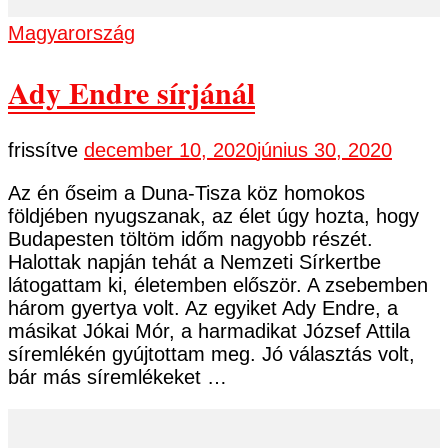
Magyarország
Ady Endre sírjánál
frissítve
december 10, 2020
június 30, 2020
Az én őseim a Duna-Tisza köz homokos
földjében nyugszanak, az élet úgy hozta, hogy
Budapesten töltöm időm nagyobb részét.
Halottak napján tehát a Nemzeti Sírkertbe
látogattam ki, életemben először. A zsebemben
három gyertya volt. Az egyiket Ady Endre, a
másikat Jókai Mór, a harmadikat József Attila
síremlékén gyújtottam meg. Jó választás volt,
bár más síremlékeket …