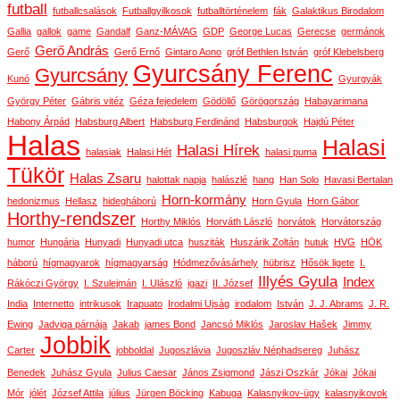
futball
futballcsalások
Futballgyilkosok
futballtörténelem
fák
Galaktikus Birodalom
Gallia
gallok
game
Gandalf
Ganz-MÁVAG
GDP
George Lucas
Gerecse
germánok
Gerő András
Gerő
Gerő Ernő
Gintaro Aono
gróf Bethlen István
gróf Klebelsberg
Gyurcsány Ferenc
Gyurcsány
Kunó
Gyurgyák
György Péter
Gábris vitéz
Géza fejedelem
Gödöllő
Görögország
Habayarimana
Habony Árpád
Habsburg Albert
Habsburg Ferdinánd
Habsburgok
Hajdú Péter
Halas
Halasi
Halasi Hírek
halasiak
Halasi Hét
halasi puma
Tükör
Halas Zsaru
halottak napja
halászlé
hang
Han Solo
Havasi Bertalan
Horn-kormány
hedonizmus
Hellasz
hidegháború
Horn Gyula
Horn Gábor
Horthy-rendszer
Horthy Miklós
Horváth László
horvátok
Horvátország
humor
Hungária
Hunyadi
Hunyadi utca
husziták
Huszárik Zoltán
hutuk
HVG
HÖK
háború
hígmagyarok
hígmagyarság
Hódmezővásárhely
hübrisz
Hősök ligete
I.
Illyés Gyula
Index
Rákóczi György
I. Szulejmán
I. Ulászló
igazi
II. József
India
Internetto
intrikusok
Irapuato
Irodalmi Ujság
irodalom
István
J. J. Abrams
J. R.
Ewing
Jadviga párnája
Jakab
james Bond
Jancsó Miklós
Jaroslav Hašek
Jimmy
Jobbik
Carter
jobboldal
Jugoszlávia
Jugoszláv Néphadsereg
Juhász
Benedek
Juhász Gyula
Julius Caesar
János Zsigmond
Jászi Oszkár
Jókai
Jókai
Mór
jólét
József Attila
július
Jürgen Böcking
Kabuga
Kalasnyikov-ügy
kalasnyikovok