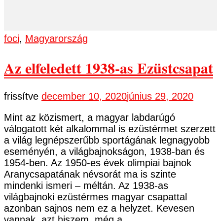
foci
,
Magyarország
Az elfeledett 1938-as Ezüstcsapat
frissítve
december 10, 2020
június 29, 2020
Mint az közismert, a magyar labdarúgó
válogatott két alkalommal is ezüstérmet szerzett
a világ legnépszerűbb sportágának legnagyobb
eseményén, a világbajnokságon, 1938-ban és
1954-ben. Az 1950-es évek olimpiai bajnok
Aranycsapatának névsorát ma is szinte
mindenki ismeri – méltán. Az 1938-as
világbajnoki ezüstérmes magyar csapattal
azonban sajnos nem ez a helyzet. Kevesen
vannak, azt hiszem, még a …