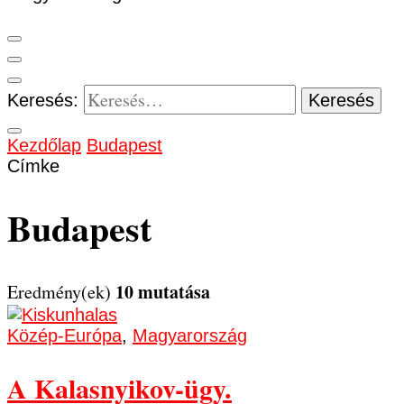
Keresés:
Kezdőlap
Budapest
Címke
Budapest
10 mutatása
Eredmény(ek)
Közép-Európa
,
Magyarország
A Kalasnyikov-ügy.