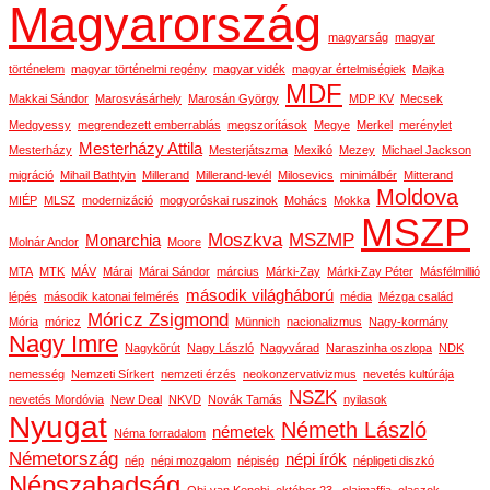
Magyarország
magyarság
magyar
történelem
magyar történelmi regény
magyar vidék
magyar értelmiségiek
Majka
MDF
Makkai Sándor
Marosvásárhely
Marosán György
MDP KV
Mecsek
Medgyessy
megrendezett emberrablás
megszorítások
Megye
Merkel
merénylet
Mesterházy Attila
Mesterházy
Mesterjátszma
Mexikó
Mezey
Michael Jackson
migráció
Mihail Bathtyin
Millerand
Millerand-levél
Milosevics
minimálbér
Mitterand
Moldova
MIÉP
MLSZ
modernizáció
mogyoróskai ruszinok
Mohács
Mokka
MSZP
Moszkva
MSZMP
Monarchia
Molnár Andor
Moore
MTA
MTK
MÁV
Márai
Márai Sándor
március
Márki-Zay
Márki-Zay Péter
Másfélmillió
második világháború
lépés
második katonai felmérés
média
Mézga család
Móricz Zsigmond
Mória
móricz
Münnich
nacionalizmus
Nagy-kormány
Nagy Imre
Nagykörút
Nagy László
Nagyvárad
Naraszinha oszlopa
NDK
nemesség
Nemzeti Sírkert
nemzeti érzés
neokonzervativizmus
nevetés kultúrája
NSZK
nevetés Mordóvia
New Deal
NKVD
Novák Tamás
nyilasok
Nyugat
Németh László
németek
Néma forradalom
Németország
népi írók
nép
népi mozgalom
népiség
népligeti diszkó
Népszabadság
Obi-van Kenobi
október 23.
olajmaffia
olaszok