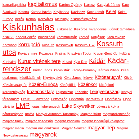
kapitalizmus
kamarillapolitika
Kardos György
Karesz
Kastyják János
Kate
Kelet
Blackwell
Katona
Katona István
Kayibanda
Kazinczy
Kecskemét
Kelet-
Európa
kelták
Kenobi
Kertváros
Kisfaludy
Kiskunfélegyháza
Kiskunhalas
Kiskunság
Kiskőrös
kivándorlás
Klónok támadása
KNKSE
Kohout Zoltán
kolonizáció
kommunisták
konteó
Kopjások
Kora tavasz
Kossuth
korrupció
Korrobori
Kossuth
Kossuthkifli
Kossuth TSZ
utca
Kovács Imre
Kozmosz
Krajina
Krisztyán Tódor
Kruger-Bent Kft.
kultúra
Kádár-
Kádár
Kuruc vitézek tere
Kunhalmi
Kutasi
Kylo Ren
rendszer
Kádár János
kálvinisták
Károlyi-kormány
Károlyi Mihály
kései
Kötöttárugyár
dualizmus
későkádári elit
Kígyónyelvű
Kóka János
könyv
Kövér
Közép-Európa
középkor
Köztársaság tér
Középfölde
középkori
középosztály
Lengyelország
kereszténység
Lajosmizse
Lazenby
lengyel
társadalom
Leslie L. Lawrence
Lettország
Leviathán
liberalizmus
Liberálisok
Lippa
LMP
Luke Skywalker
Litvánia
lopás
luheránusok
Lövészárkok a
hátországban
maffia
Magyar Autonóm Tartomány
Magyar Bálint
magyarellenesség
magyar filmek
magyar gazdaság
magyar irodalom
magyar labdarúgó válogatott
magyar nép
magyar média
magyar nacionalizmus
Magyar Nemzet
Magyar
magyarok
Népköztársaság