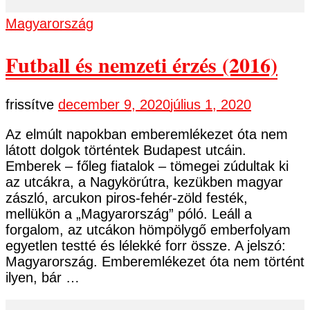
Magyarország
Futball és nemzeti érzés (2016)
frissítve
december 9, 2020
július 1, 2020
Az elmúlt napokban emberemlékezet óta nem
látott dolgok történtek Budapest utcáin.
Emberek – főleg fiatalok – tömegei zúdultak ki
az utcákra, a Nagykörútra, kezükben magyar
zászló, arcukon piros-fehér-zöld festék,
mellükön a „Magyarország” póló. Leáll a
forgalom, az utcákon hömpölygő emberfolyam
egyetlen testté és lélekké forr össze. A jelszó:
Magyarország. Emberemlékezet óta nem történt
ilyen, bár …