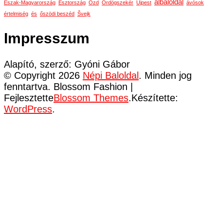
álbaloldal
Észak-Magyarország
Észtország
Ózd
Ördögszekér
Újpest
ávósok
értelmiség
és
őszödi beszéd
Švejk
Impresszum
Alapító, szerző: Gyóni Gábor
© Copyright 2026
Népi Baloldal
. Minden jog
fenntartva.
Blossom Fashion |
Fejlesztette
Blossom Themes
.Készítette:
WordPress
.