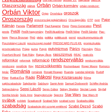
Orbán
Olaszország
Orbán-kormány
oláhok
orbán-rendszer:
Orbán Viktor
oroszok
Origo
Orosháza
Oroszország
Pajor
oroszországi polgárháború
Országgyűlés
OTP
over
Pest
Kálmán
Parlament
Pamela
Paul Kagame
Pepsi
Pepsi Generation
Petőfi
pestis
Petőfi-hagyomány
Petőfi Akadémia
Petőfi Népe
Petőfi Sándor
Piac-
hegy
Pierce Brosnan
Pirtó
plebs
politika
politikusok
pornó
posztkommunista elit
Posztobányi László
posztszovjet modell
PRESSCARD PLUS Kft.
promiszkuitás
putyinizmus
Párizs
provincializmus
Prága
puma
Putyin
Pázmány
Pécs
rasszizmus
Querfurti Brunó
Rab Ráby
Rajnay Ákos
REAC
reakciós
rendszerváltás
reformkor
reformáció
reformok
rendszerváltás
rezsicsökkentés
rendszere
rendőrök
Rey
Rockenbauer
Roger Moore
Romsics
Románia
Ignác
románok
Ronald Reagan
Ruanda
ruandai népirtás
Rudolf
Rákosi
Rádió
Régi Köztársaság
Péter
Ruttkai Éva
Róma
sajtószabadság
Salgótarján
Salzburg
Samir Amin
Samuel Dodsworth
Schiffer András
Sepsi László
Selmecbánya
Seres Gábor
Sidney Sheldon
Sinclair Lewis
Skyfall
Star Wars
Somfai István
Soós Imre
Spanyolország
Spectre
Star Wars III
svábok
svédek
Szaakasvili
Szabad Nép
szabad szex
Szabadszállás
szabadság
Szabó Dezső
Szabó
Szabadság téri szovjet emlékmű
Erika