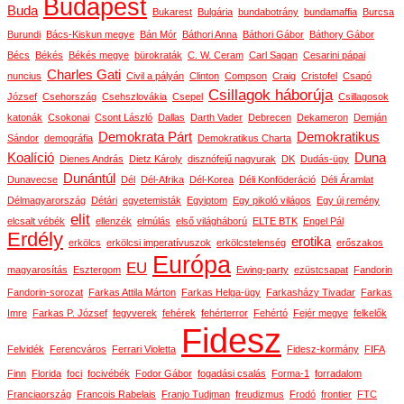
Budapest
Buda
Bukarest
Bulgária
bundabotrány
bundamaffia
Burcsa
Burundi
Bács-Kiskun megye
Bán Mór
Báthori Anna
Báthori Gábor
Báthory Gábor
Bécs
Békés
Békés megye
bürokraták
C. W. Ceram
Carl Sagan
Cesarini pápai
Charles Gati
nuncius
Civil a pályán
Clinton
Compson
Craig
Cristofel
Csapó
Csillagok háborúja
József
Csehország
Csehszlovákia
Csepel
Csillagosok
katonák
Csokonai
Csont László
Dallas
Darth Vader
Debrecen
Dekameron
Demján
Demokrata Párt
Demokratikus
Sándor
demográfia
Demokratikus Charta
Koalíció
Duna
Dienes András
Dietz Károly
disznófejű nagyurak
DK
Dudás-ügy
Dunántúl
Dunavecse
Dél
Dél-Afrika
Dél-Korea
Déli Konföderáció
Déli Áramlat
Délmagyarország
Détári
egyetemisták
Egyiptom
Egy pikoló világos
Egy új remény
elit
elcsalt vébék
ellenzék
elmúlás
első világháború
ELTE BTK
Engel Pál
Erdély
erotika
erkölcs
erkölcsi imperatívuszok
erkölcstelenség
erőszakos
Európa
EU
magyarosítás
Esztergom
Ewing-party
ezüstcsapat
Fandorin
Fandorin-sorozat
Farkas Attila Márton
Farkas Helga-ügy
Farkasházy Tivadar
Farkas
Imre
Farkas P. József
fegyverek
fehérek
fehérterror
Fehértó
Fejér megye
felkelők
Fidesz
Felvidék
Ferencváros
Ferrari Violetta
Fidesz-kormány
FIFA
Finn
Florida
foci
focivébék
Fodor Gábor
fogadási csalás
Forma-1
forradalom
Franciaország
Francois Rabelais
Franjo Tudjman
freudizmus
Frodó
frontier
FTC