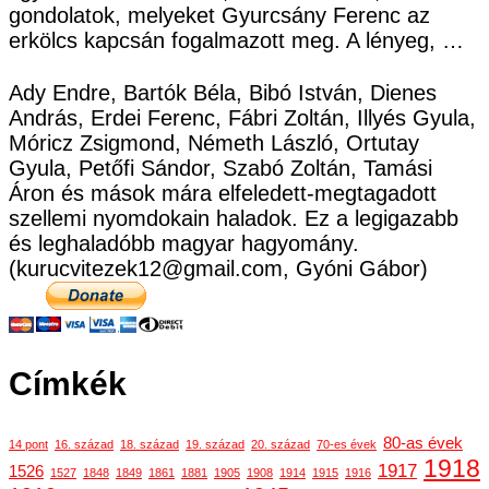
gondolatok, melyeket Gyurcsány Ferenc az
erkölcs kapcsán fogalmazott meg. A lényeg, …
Ady Endre, Bartók Béla, Bibó István, Dienes
András, Erdei Ferenc, Fábri Zoltán, Illyés Gyula,
Móricz Zsigmond, Németh László, Ortutay
Gyula, Petőfi Sándor, Szabó Zoltán, Tamási
Áron és mások mára elfeledett-megtagadott
szellemi nyomdokain haladok. Ez a legigazabb
és leghaladóbb magyar hagyomány.
(kurucvitezek12@gmail.com, Gyóni Gábor)
Címkék
80-as évek
14 pont
16. század
18. század
19. század
20. század
70-es évek
1918
1917
1526
1527
1848
1849
1861
1881
1905
1908
1914
1915
1916