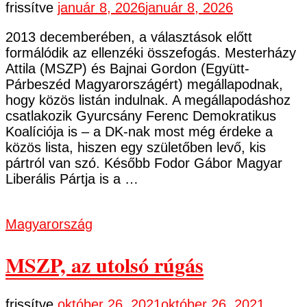
frissítve
január 8, 2026
január 8, 2026
2013 decemberében, a választások előtt
formálódik az ellenzéki összefogás. Mesterházy
Attila (MSZP) és Bajnai Gordon (Együtt-
Párbeszéd Magyarországért) megállapodnak,
hogy közös listán indulnak. A megállapodáshoz
csatlakozik Gyurcsány Ferenc Demokratikus
Koalíciója is – a DK-nak most még érdeke a
közös lista, hiszen egy születőben levő, kis
pártról van szó. Később Fodor Gábor Magyar
Liberális Pártja is a …
Magyarország
MSZP, az utolsó rúgás
frissítve
október 26, 2021
október 26, 2021