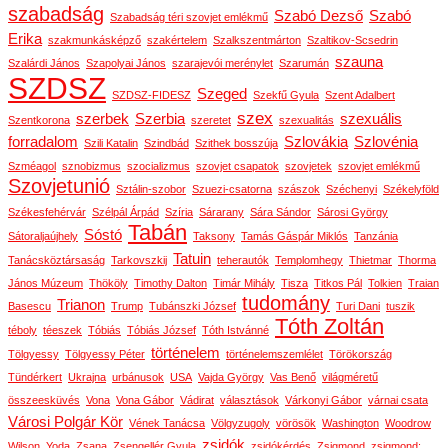
szabadság
Szabó Dezső
Szabó
Szabadság téri szovjet emlékmű
Erika
szakmunkásképző
szakértelem
Szalkszentmárton
Szaltikov-Scsedrin
szauna
Szalárdi János
Szapolyai János
szarajevói merénylet
Szarumán
SZDSZ
Szeged
SZDSZ-FIDESZ
Szekfű Gyula
Szent Adalbert
szex
szerbek
Szerbia
szexuális
Szentkorona
szeretet
szexualitás
forradalom
Szlovákia
Szlovénia
Szili Katalin
Szindbád
Szithek bosszúja
Szméagol
sznobizmus
szocializmus
szovjet csapatok
szovjetek
szovjet emlékmű
Szovjetunió
Sztálin-szobor
Szuezi-csatorna
szászok
Széchenyi
Székelyföld
Székesfehérvár
Szélpál Árpád
Szíria
Sárarany
Sára Sándor
Sárosi György
Tabán
Sóstó
Sátoraljaújhely
Taksony
Tamás Gáspár Miklós
Tanzánia
Tatuin
Tanácsköztársaság
Tarkovszkij
teherautók
Templomhegy
Thietmar
Thorma
János Múzeum
Thököly
Timothy Dalton
Timár Mihály
Tisza
Titkos Pál
Tolkien
Traian
tudomány
Trianon
Basescu
Trump
Tubánszki József
Turi Dani
tuszik
Tóth Zoltán
téboly
téeszek
Tóbiás
Tóbiás József
Tóth Istvánné
történelem
Tölgyessy
Tölgyessy Péter
történelemszemlélet
Törökország
Tündérkert
Ukrajna
urbánusok
USA
Vajda György
Vas Benő
világméretű
összeesküvés
Vona
Vona Gábor
Vádirat
választások
Várkonyi Gábor
várnai csata
Városi Polgár Kör
Vének Tanácsa
Völgyzugoly
vörösök
Washington
Woodrow
zsidók
Wilson
Yoda
Zsana
Zsengellér Gyula
zsidókérdés
Zsigmond
zsigmond: