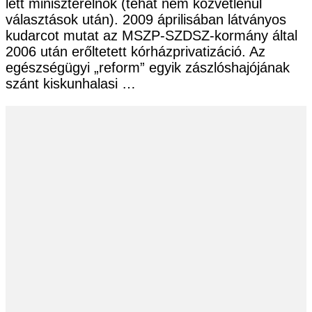
lett miniszterelnök (tehát nem közvetlenül
választások után). 2009 áprilisában látványos
kudarcot mutat az MSZP-SZDSZ-kormány által
2006 után erőltetett kórházprivatizáció. Az
egészségügyi „reform” egyik zászlóshajójának
szánt kiskunhalasi …