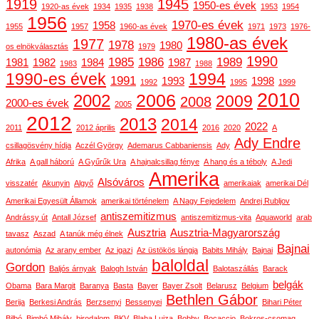
1919
1945
1950-es évek
1920-as évek
1934
1935
1938
1953
1954
1956
1970-es évek
1958
1955
1957
1960-as évek
1971
1973
1976-
1980-as évek
1977
1978
1980
os elnökválasztás
1979
1990
1985
1986
1989
1981
1982
1984
1987
1983
1988
1990-es évek
1994
1991
1993
1998
1992
1995
1999
2010
2006
2002
2009
2008
2000-es évek
2005
2012
2013
2014
2022
2011
2012 április
2016
2020
A
Ady Endre
csillagösvény hídja
Aczél György
Ademarus Cabbaniensis
Ady
Afrika
A gall háború
A Gyűrűk Ura
A hajnalcsillag fénye
A hang és a téboly
A Jedi
Amerika
Alsóváros
visszatér
Akunyin
Algyő
amerikaiak
amerikai Dél
Amerikai Egyesült Államok
amerikai történelem
A Nagy Fejedelem
Andrej Rubljov
antiszemitizmus
Andrássy út
Antall József
antiszemitizmus-vita
Aquaworld
arab
Ausztria
Ausztria-Magyarország
tavasz
Aszad
A tanúk még élnek
Bajnai
autonómia
Az arany ember
Az igazi
Az üstökös lángja
Babits Mihály
Bajnai
baloldal
Gordon
Baljós árnyak
Balogh István
Balotaszállás
Barack
belgák
Obama
Bara Margit
Baranya
Basta
Bayer
Bayer Zsolt
Belarusz
Belgium
Bethlen Gábor
Berija
Berkesi András
Berzsenyi
Bessenyei
Bihari Péter
Bilbó
Bimbó Mihály
birodalom
BKV
Blaha Lujza
Bobby
Bocaccio
Bokros-csomag