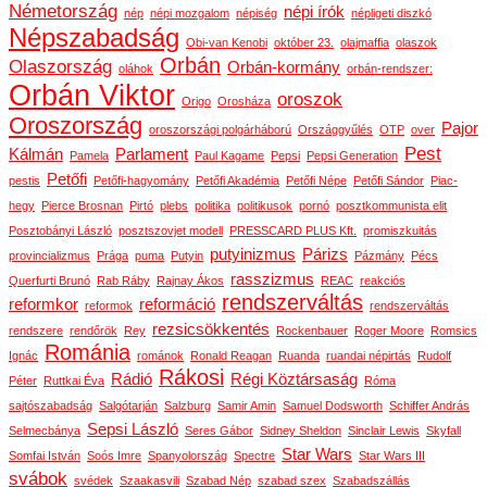
Németország
népi írók
nép
népi mozgalom
népiség
népligeti diszkó
Népszabadság
Obi-van Kenobi
október 23.
olajmaffia
olaszok
Orbán
Olaszország
Orbán-kormány
oláhok
orbán-rendszer:
Orbán Viktor
oroszok
Origo
Orosháza
Oroszország
Pajor
oroszországi polgárháború
Országgyűlés
OTP
over
Pest
Kálmán
Parlament
Pamela
Paul Kagame
Pepsi
Pepsi Generation
Petőfi
pestis
Petőfi-hagyomány
Petőfi Akadémia
Petőfi Népe
Petőfi Sándor
Piac-
hegy
Pierce Brosnan
Pirtó
plebs
politika
politikusok
pornó
posztkommunista elit
Posztobányi László
posztszovjet modell
PRESSCARD PLUS Kft.
promiszkuitás
putyinizmus
Párizs
provincializmus
Prága
puma
Putyin
Pázmány
Pécs
rasszizmus
Querfurti Brunó
Rab Ráby
Rajnay Ákos
REAC
reakciós
rendszerváltás
reformkor
reformáció
reformok
rendszerváltás
rezsicsökkentés
rendszere
rendőrök
Rey
Rockenbauer
Roger Moore
Romsics
Románia
Ignác
románok
Ronald Reagan
Ruanda
ruandai népirtás
Rudolf
Rákosi
Rádió
Régi Köztársaság
Péter
Ruttkai Éva
Róma
sajtószabadság
Salgótarján
Salzburg
Samir Amin
Samuel Dodsworth
Schiffer András
Sepsi László
Selmecbánya
Seres Gábor
Sidney Sheldon
Sinclair Lewis
Skyfall
Star Wars
Somfai István
Soós Imre
Spanyolország
Spectre
Star Wars III
svábok
svédek
Szaakasvili
Szabad Nép
szabad szex
Szabadszállás