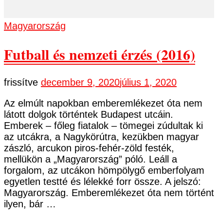
Magyarország
Futball és nemzeti érzés (2016)
frissítve
december 9, 2020
július 1, 2020
Az elmúlt napokban emberemlékezet óta nem
látott dolgok történtek Budapest utcáin.
Emberek – főleg fiatalok – tömegei zúdultak ki
az utcákra, a Nagykörútra, kezükben magyar
zászló, arcukon piros-fehér-zöld festék,
mellükön a „Magyarország” póló. Leáll a
forgalom, az utcákon hömpölygő emberfolyam
egyetlen testté és lélekké forr össze. A jelszó:
Magyarország. Emberemlékezet óta nem történt
ilyen, bár …