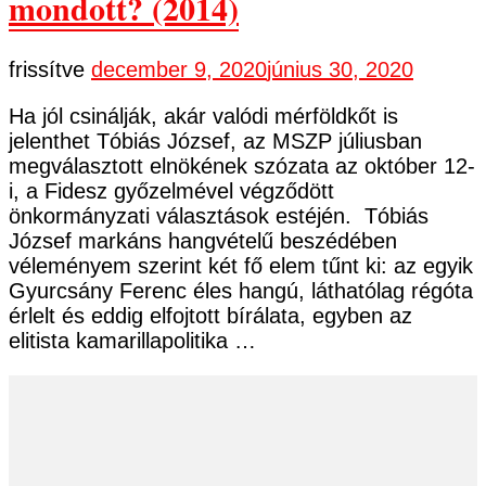
mondott? (2014)
frissítve
december 9, 2020
június 30, 2020
Ha jól csinálják, akár valódi mérföldkőt is
jelenthet Tóbiás József, az MSZP júliusban
megválasztott elnökének szózata az október 12-
i, a Fidesz győzelmével végződött
önkormányzati választások estéjén. Tóbiás
József markáns hangvételű beszédében
véleményem szerint két fő elem tűnt ki: az egyik
Gyurcsány Ferenc éles hangú, láthatólag régóta
érlelt és eddig elfojtott bírálata, egyben az
elitista kamarillapolitika …