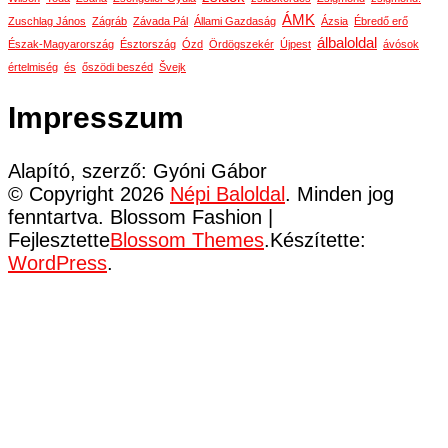
ÁMK
Zuschlag János
Zágráb
Závada Pál
Állami Gazdaság
Ázsia
Ébredő erő
álbaloldal
Észak-Magyarország
Észtország
Ózd
Ördögszekér
Újpest
ávósok
értelmiség
és
őszödi beszéd
Švejk
Impresszum
Alapító, szerző: Gyóni Gábor
© Copyright 2026
Népi Baloldal
. Minden jog
fenntartva.
Blossom Fashion |
Fejlesztette
Blossom Themes
.Készítette:
WordPress
.