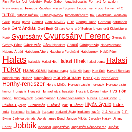
Finn
Florida
foci
focivébék
Fodor Gábor
fogadási csalás
Forma-1
forradalom
Franciaország
Francois Rabelais
Franjo Tudjman
freudizmus
Frodó
frontier
FTC
futball
futballcsalások
Futballgyilkosok
futballtörténelem
fák
Galaktikus Birodalom
Gallia
gallok
game
Gandalf
Ganz-MÁVAG
GDP
George Lucas
Gerecse
germánok
Gerő András
Gerő
Gerő Ernő
Gintaro Aono
gróf Bethlen István
gróf Klebelsberg
Gyurcsány Ferenc
Gyurcsány
Kunó
Gyurgyák
György Péter
Gábris vitéz
Géza fejedelem
Gödöllő
Görögország
Habayarimana
Habony Árpád
Habsburg Albert
Habsburg Ferdinánd
Habsburgok
Hajdú Péter
Halas
Halasi
Halasi Hírek
halasiak
Halasi Hét
halasi puma
Tükör
Halas Zsaru
halottak napja
halászlé
hang
Han Solo
Havasi Bertalan
Horn-kormány
hedonizmus
Hellasz
hidegháború
Horn Gyula
Horn Gábor
Horthy-rendszer
Horthy Miklós
Horváth László
horvátok
Horvátország
humor
Hungária
Hunyadi
Hunyadi utca
husziták
Huszárik Zoltán
hutuk
HVG
HÖK
háború
hígmagyarok
hígmagyarság
Hódmezővásárhely
hübrisz
Hősök ligete
I.
Illyés Gyula
Index
Rákóczi György
I. Szulejmán
I. Ulászló
igazi
II. József
India
Internetto
intrikusok
Irapuato
Irodalmi Ujság
irodalom
István
J. J. Abrams
J. R.
Ewing
Jadviga párnája
Jakab
james Bond
Jancsó Miklós
Jaroslav Hašek
Jimmy
Jobbik
Carter
jobboldal
Jugoszlávia
Jugoszláv Néphadsereg
Juhász