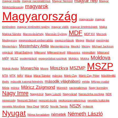
magyar nép
magyar média
magyar nacionalizmus
Magyar Nemzet
Magyar
magyarok
Népköztársaság
Magyarország
magyarság
magyar
történelem
magyar történelmi regény
magyar vidék
magyar értelmiségiek
Majka
MDF
Makkai Sándor
Marosvásárhely
Marosán György
MDP KV
Mecsek
Medgyessy
megrendezett emberrablás
megszorítások
Megye
Merkel
merénylet
Mesterházy Attila
Mesterházy
Mesterjátszma
Mexikó
Mezey
Michael Jackson
migráció
Mihail Bathtyin
Millerand
Millerand-levél
Milosevics
minimálbér
Mitterand
Moldova
MIÉP
MLSZ
modernizáció
mogyoróskai ruszinok
Mohács
Mokka
MSZP
Moszkva
MSZMP
Monarchia
Molnár Andor
Moore
MTA
MTK
MÁV
Márai
Márai Sándor
március
Márki-Zay
Márki-Zay Péter
Másfélmillió
második világháború
lépés
második katonai felmérés
média
Mézga család
Móricz Zsigmond
Mória
móricz
Münnich
nacionalizmus
Nagy-kormány
Nagy Imre
Nagykörút
Nagy László
Nagyvárad
Naraszinha oszlopa
NDK
nemesség
Nemzeti Sírkert
nemzeti érzés
neokonzervativizmus
nevetés kultúrája
NSZK
nevetés Mordóvia
New Deal
NKVD
Novák Tamás
nyilasok
Nyugat
Németh László
németek
Néma forradalom