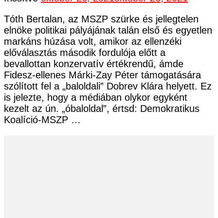
Tóth Bertalan, az MSZP szürke és jellegtelen
elnöke politikai pályájának talán első és egyetlen
markáns húzása volt, amikor az ellenzéki
előválasztás második fordulója előtt a
bevallottan konzervatív értékrendű, ámde
Fidesz-ellenes Márki-Zay Péter támogatására
szólított fel a „baloldali” Dobrev Klára helyett. Ez
is jelezte, hogy a médiában olykor egyként
kezelt az ún. „óbaloldal”, értsd: Demokratikus
Koalíció-MSZP …