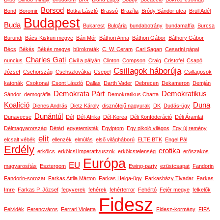
Borsod
Bond
Boromir
Botka László
Brassó
Brazília
Bródy Sándor utca
Brüll Adél
Budapest
Buda
Bukarest
Bulgária
bundabotrány
bundamaffia
Burcsa
Burundi
Bács-Kiskun megye
Bán Mór
Báthori Anna
Báthori Gábor
Báthory Gábor
Bécs
Békés
Békés megye
bürokraták
C. W. Ceram
Carl Sagan
Cesarini pápai
Charles Gati
nuncius
Civil a pályán
Clinton
Compson
Craig
Cristofel
Csapó
Csillagok háborúja
József
Csehország
Csehszlovákia
Csepel
Csillagosok
katonák
Csokonai
Csont László
Dallas
Darth Vader
Debrecen
Dekameron
Demján
Demokrata Párt
Demokratikus
Sándor
demográfia
Demokratikus Charta
Koalíció
Duna
Dienes András
Dietz Károly
disznófejű nagyurak
DK
Dudás-ügy
Dunántúl
Dunavecse
Dél
Dél-Afrika
Dél-Korea
Déli Konföderáció
Déli Áramlat
Délmagyarország
Détári
egyetemisták
Egyiptom
Egy pikoló világos
Egy új remény
elit
elcsalt vébék
ellenzék
elmúlás
első világháború
ELTE BTK
Engel Pál
Erdély
erotika
erkölcs
erkölcsi imperatívuszok
erkölcstelenség
erőszakos
Európa
EU
magyarosítás
Esztergom
Ewing-party
ezüstcsapat
Fandorin
Fandorin-sorozat
Farkas Attila Márton
Farkas Helga-ügy
Farkasházy Tivadar
Farkas
Imre
Farkas P. József
fegyverek
fehérek
fehérterror
Fehértó
Fejér megye
felkelők
Fidesz
Felvidék
Ferencváros
Ferrari Violetta
Fidesz-kormány
FIFA