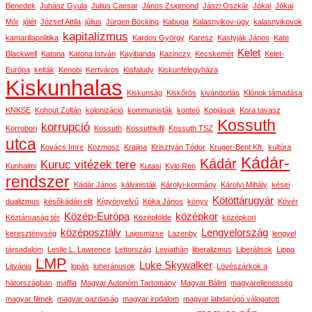
Benedek
Juhász Gyula
Julius Caesar
János Zsigmond
Jászi Oszkár
Jókai
Jókai
Mór
jólét
József Attila
július
Jürgen Böcking
Kabuga
Kalasnyikov-ügy
kalasnyikovok
kapitalizmus
kamarillapolitika
Kardos György
Karesz
Kastyják János
Kate
Kelet
Blackwell
Katona
Katona István
Kayibanda
Kazinczy
Kecskemét
Kelet-
Európa
kelták
Kenobi
Kertváros
Kisfaludy
Kiskunfélegyháza
Kiskunhalas
Kiskunság
Kiskőrös
kivándorlás
Klónok támadása
KNKSE
Kohout Zoltán
kolonizáció
kommunisták
konteó
Kopjások
Kora tavasz
Kossuth
korrupció
Korrobori
Kossuth
Kossuthkifli
Kossuth TSZ
utca
Kovács Imre
Kozmosz
Krajina
Krisztyán Tódor
Kruger-Bent Kft.
kultúra
Kádár-
Kádár
Kuruc vitézek tere
Kunhalmi
Kutasi
Kylo Ren
rendszer
Kádár János
kálvinisták
Károlyi-kormány
Károlyi Mihály
kései
Kötöttárugyár
dualizmus
későkádári elit
Kígyónyelvű
Kóka János
könyv
Kövér
Közép-Európa
középkor
Köztársaság tér
Középfölde
középkori
középosztály
Lengyelország
kereszténység
Lajosmizse
Lazenby
lengyel
társadalom
Leslie L. Lawrence
Lettország
Leviathán
liberalizmus
Liberálisok
Lippa
LMP
Luke Skywalker
Litvánia
lopás
luheránusok
Lövészárkok a
hátországban
maffia
Magyar Autonóm Tartomány
Magyar Bálint
magyarellenesség
magyar filmek
magyar gazdaság
magyar irodalom
magyar labdarúgó válogatott