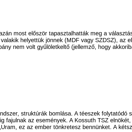
igazán most először tapasztalhatták meg a választ
 valakik helyettük jönnek (MDF vagy SZDSZ), az e
pány nem volt gyűlöletkeltő (jellemző, hogy akkor
ndszer, struktúrák bomlása. A téeszek folytatódó s
g fajulnak az események. A Kossuth TSZ elnökét, 
: „Uram, ez az ember tönkretesz bennünket. A két