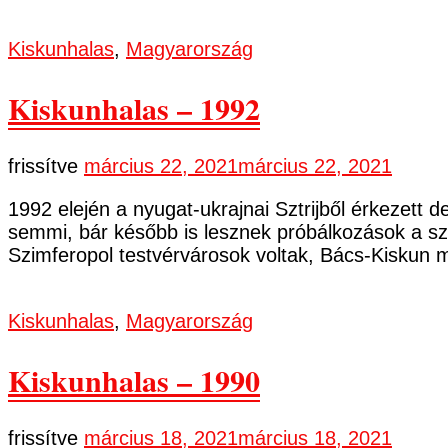
Kiskunhalas
,
Magyarország
Kiskunhalas – 1992
frissítve
március 22, 2021
március 22, 2021
1992 elején a nyugat-ukrajnai Sztrijből érkezett 
semmi, bár később is lesznek próbálkozások a sz
Szimferopol testvérvárosok voltak, Bács-Kiskun me
Kiskunhalas
,
Magyarország
Kiskunhalas – 1990
frissítve
március 18, 2021
március 18, 2021