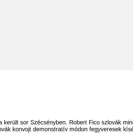
került sor Szécsényben. Robert Fico szlovák mini
lovák konvojt demonstratív módon fegyveresek kís