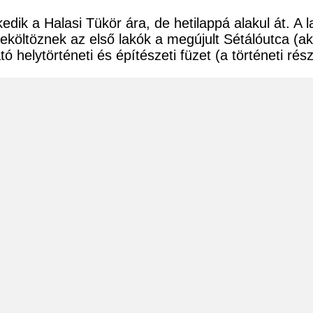
dik a Halasi Tükör ára, de hetilappá alakul át. A 
eköltöznek az első lakók a megújult Sétálóutca (a
 helytörténeti és építészeti füzet (a történeti rés