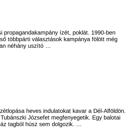
ási propagandakampány ízét, poklát. 1990-ben
lső többpárti választások kampánya fölött még
iban néhány uszító …
zétlopása heves indulatokat kavar a Dél-Alföldön.
Tubánszki Józsefet megfenyegetik. Egy balotai
száz tagból húsz sem dolgozik. …