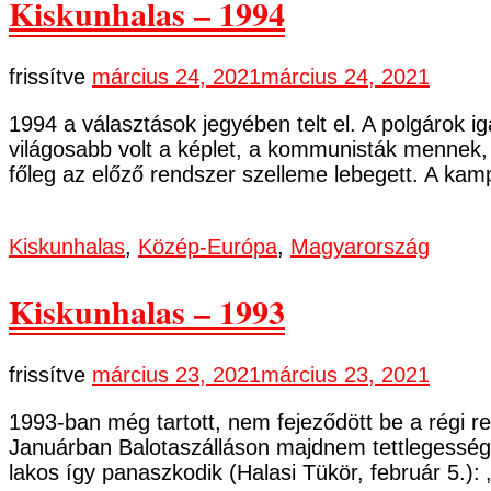
Kiskunhalas – 1994
frissítve
március 24, 2021
március 24, 2021
1994 a választások jegyében telt el. A polgárok 
világosabb volt a képlet, a kommunisták mennek,
főleg az előző rendszer szelleme lebegett. A kam
Kiskunhalas
,
Közép-Európa
,
Magyarország
Kiskunhalas – 1993
frissítve
március 23, 2021
március 23, 2021
1993-ban még tartott, nem fejeződött be a régi re
Januárban Balotaszálláson majdnem tettlegességi
lakos így panaszkodik (Halasi Tükör, február 5.)