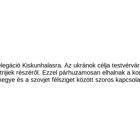
delegáció Kiskunhalasra. Az ukránok célja testvérvá
trijiek részéről. Ezzel párhuzamosan elhalnak a k
gye és a szovjet félsziget között szoros kapcsolat