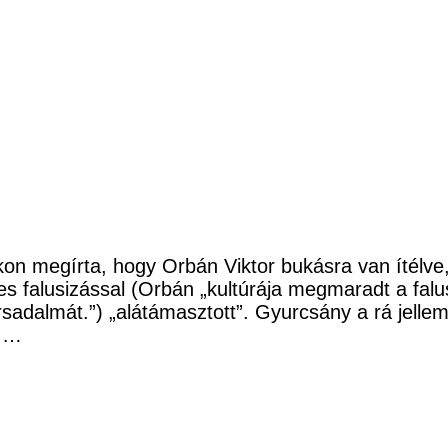
n megírta, hogy Orbán Viktor bukásra van ítélve
es falusizással (Orbán „kultúrája megmaradt a falus
társadalmát.”) „alátámasztott”. Gyurcsány a rá jellem
. …