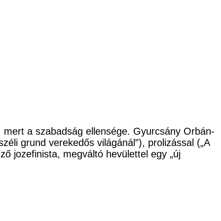
, mert a szabadság ellensége. Gyurcsány Orbán-
zéli grund verekedős világánál”), prolizással („A
ző jozefinista, megváltó hevülettel egy „új