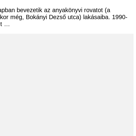
lapban bevezetik az anyakönyvi rovatot (a
kkor még, Bokányi Dezső utca) lakásaiba. 1990-
zt …