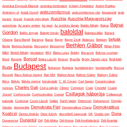
Amerikai Egyesült Államok
amerikai történelem
A Nagy Fejedelem
Andrej Rubljov
antiszemitizmus
Andrássy út
Antall József
antiszemitizmus-vita
Aquaworld
arab
Ausztria
Ausztria-Magyarország
tavasz
Aszad
A tanúk még élnek
Bajnai
autonómia
Az arany ember
Az igazi
Az üstökös lángja
Babits Mihály
Bajnai
baloldal
Gordon
Baljós árnyak
Balogh István
Balotaszállás
Barack
belgák
Obama
Bara Margit
Baranya
Basta
Bayer
Bayer Zsolt
Belarusz
Belgium
Bethlen Gábor
Berija
Berkesi András
Berzsenyi
Bessenyei
Bihari Péter
Bilbó
Bimbó Mihály
birodalom
BKV
Blaha Lujza
Bobby
Bocaccio
Bokros-csomag
Borsod
Bond
Boromir
Botka László
Brassó
Brazília
Bródy Sándor utca
Brüll Adél
Budapest
Buda
Bukarest
Bulgária
bundabotrány
bundamaffia
Burcsa
Burundi
Bács-Kiskun megye
Bán Mór
Báthori Anna
Báthori Gábor
Báthory Gábor
Bécs
Békés
Békés megye
bürokraták
C. W. Ceram
Carl Sagan
Cesarini pápai
Charles Gati
nuncius
Civil a pályán
Clinton
Compson
Craig
Cristofel
Csapó
Csillagok háborúja
József
Csehország
Csehszlovákia
Csepel
Csillagosok
katonák
Csokonai
Csont László
Dallas
Darth Vader
Debrecen
Dekameron
Demján
Demokrata Párt
Demokratikus
Sándor
demográfia
Demokratikus Charta
Koalíció
Duna
Dienes András
Dietz Károly
disznófejű nagyurak
DK
Dudás-ügy
Dunántúl
Dunavecse
Dél
Dél-Afrika
Dél-Korea
Déli Konföderáció
Déli Áramlat