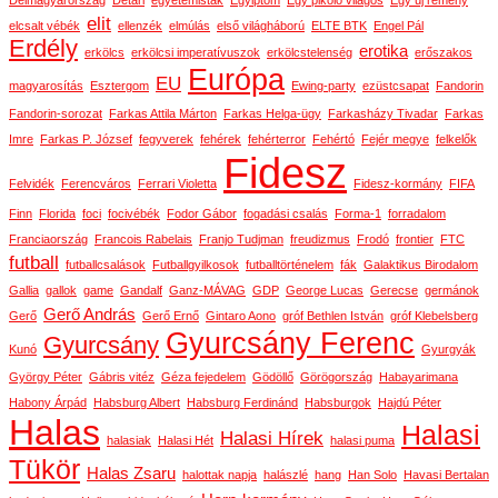
Délmagyarország
Détári
egyetemisták
Egyiptom
Egy pikoló világos
Egy új remény
elit
elcsalt vébék
ellenzék
elmúlás
első világháború
ELTE BTK
Engel Pál
Erdély
erotika
erkölcs
erkölcsi imperatívuszok
erkölcstelenség
erőszakos
Európa
EU
magyarosítás
Esztergom
Ewing-party
ezüstcsapat
Fandorin
Fandorin-sorozat
Farkas Attila Márton
Farkas Helga-ügy
Farkasházy Tivadar
Farkas
Imre
Farkas P. József
fegyverek
fehérek
fehérterror
Fehértó
Fejér megye
felkelők
Fidesz
Felvidék
Ferencváros
Ferrari Violetta
Fidesz-kormány
FIFA
Finn
Florida
foci
focivébék
Fodor Gábor
fogadási csalás
Forma-1
forradalom
Franciaország
Francois Rabelais
Franjo Tudjman
freudizmus
Frodó
frontier
FTC
futball
futballcsalások
Futballgyilkosok
futballtörténelem
fák
Galaktikus Birodalom
Gallia
gallok
game
Gandalf
Ganz-MÁVAG
GDP
George Lucas
Gerecse
germánok
Gerő András
Gerő
Gerő Ernő
Gintaro Aono
gróf Bethlen István
gróf Klebelsberg
Gyurcsány Ferenc
Gyurcsány
Kunó
Gyurgyák
György Péter
Gábris vitéz
Géza fejedelem
Gödöllő
Görögország
Habayarimana
Habony Árpád
Habsburg Albert
Habsburg Ferdinánd
Habsburgok
Hajdú Péter
Halas
Halasi
Halasi Hírek
halasiak
Halasi Hét
halasi puma
Tükör
Halas Zsaru
halottak napja
halászlé
hang
Han Solo
Havasi Bertalan