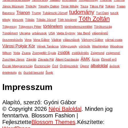
János Múzeum
Thököly
Timothy Dalton
Timár Mihály
Tisza
Titkos Pál
Tolkien
Traian
tudomány
Trianon
Basescu
Trump
Tubánszki József
Turi Dani
tuszik
Tóth Zoltán
téboly
téeszek
Tóbiás
Tóbiás József
Tóth Istvánné
történelem
Tölgyessy
Tölgyessy Péter
történelemszemlélet
Törökország
Tündérkert
Ukrajna
urbánusok
USA
Vajda György
Vas Benő
világméretű
összeesküvés
Vona
Vona Gábor
Vádirat
választások
Várkonyi Gábor
várnai csata
Városi Polgár Kör
Vének Tanácsa
Völgyzugoly
vörösök
Washington
Woodrow
zsidók
Wilson
Yoda
Zsana
Zsengellér Gyula
zsidókérdés
Zsigmond
zsigmond:
ÁMK
Zuschlag János
Zágráb
Závada Pál
Állami Gazdaság
Ázsia
Ébredő erő
álbaloldal
Észak-Magyarország
Észtország
Ózd
Ördögszekér
Újpest
ávósok
értelmiség
és
őszödi beszéd
Švejk
Impresszum
Alapító, szerző: Gyóni Gábor
© Copyright 2026
Népi Baloldal
. Minden jog
fenntartva.
Blossom Fashion |
Fejlesztette
Blossom Themes
.Készítette: