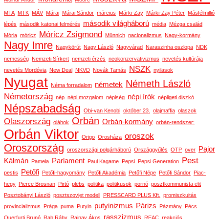
MTA
MTK
MÁV
Márai
Márai Sándor
március
Márki-Zay
Márki-Zay Péter
Másfélmillió
második világháború
lépés
második katonai felmérés
média
Mézga család
Móricz Zsigmond
Mória
móricz
Münnich
nacionalizmus
Nagy-kormány
Nagy Imre
Nagykörút
Nagy László
Nagyvárad
Naraszinha oszlopa
NDK
nemesség
Nemzeti Sírkert
nemzeti érzés
neokonzervativizmus
nevetés kultúrája
NSZK
nevetés Mordóvia
New Deal
NKVD
Novák Tamás
nyilasok
Nyugat
Németh László
németek
Néma forradalom
Németország
népi írók
nép
népi mozgalom
népiség
népligeti diszkó
Népszabadság
Obi-van Kenobi
október 23.
olajmaffia
olaszok
Orbán
Olaszország
Orbán-kormány
oláhok
orbán-rendszer:
Orbán Viktor
oroszok
Origo
Orosháza
Oroszország
Pajor
oroszországi polgárháború
Országgyűlés
OTP
over
Pest
Kálmán
Parlament
Pamela
Paul Kagame
Pepsi
Pepsi Generation
Petőfi
pestis
Petőfi-hagyomány
Petőfi Akadémia
Petőfi Népe
Petőfi Sándor
Piac-
hegy
Pierce Brosnan
Pirtó
plebs
politika
politikusok
pornó
posztkommunista elit
Posztobányi László
posztszovjet modell
PRESSCARD PLUS Kft.
promiszkuitás
putyinizmus
Párizs
provincializmus
Prága
puma
Putyin
Pázmány
Pécs
rasszizmus
Querfurti Brunó
Rab Ráby
Rajnay Ákos
REAC
reakciós