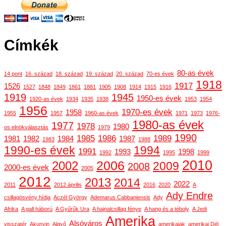
Címkék
80-as évek
14 pont
16. század
18. század
19. század
20. század
70-es évek
1918
1917
1526
1527
1848
1849
1861
1881
1905
1908
1914
1915
1916
1919
1945
1950-es évek
1920-as évek
1934
1935
1938
1953
1954
1956
1970-es évek
1958
1955
1957
1960-as évek
1971
1973
1976-
1980-as évek
1977
1978
1980
os elnökválasztás
1979
1990
1985
1986
1989
1981
1982
1984
1987
1983
1988
1990-es évek
1994
1991
1993
1998
1992
1995
1999
2010
2006
2002
2009
2008
2000-es évek
2005
2012
2013
2014
2022
2011
2012 április
2016
2020
A
Ady Endre
csillagösvény hídja
Aczél György
Ademarus Cabbaniensis
Ady
Afrika
A gall háború
A Gyűrűk Ura
A hajnalcsillag fénye
A hang és a téboly
A Jedi
Amerika
Alsóváros
visszatér
Akunyin
Algyő
amerikaiak
amerikai Dél