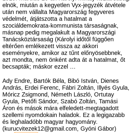
elnök, miután a kegyetlen Vyx-jegyzék átvétele
után nem vállalta Magyarország fegyveres
védelmét, átjátszotta a hatalmat a
szociáldemokrata-kommunista társaságnak,
másnap pedig megalakult a Magyarországi
Tanácsköztársaság (Károlyi időtől függően
eltérően emlékezett vissza az akkori
eseményekre, amikor az tűnt előnyösebbnek,
azt mondta, nem önként adta át a hatalmat, őt
becsapták; máskor ezzel …
Ady Endre, Bartók Béla, Bibó István, Dienes
András, Erdei Ferenc, Fábri Zoltán, Illyés Gyula,
Móricz Zsigmond, Németh László, Ortutay
Gyula, Petőfi Sándor, Szabó Zoltán, Tamási
Áron és mások mára elfeledett-megtagadott
szellemi nyomdokain haladok. Ez a legigazabb
és leghaladóbb magyar hagyomány.
(kurucvitezek12@gmail.com, Gyóni Gábor)