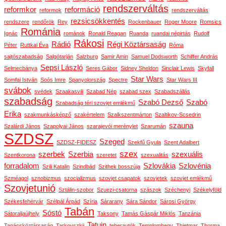
rendszerváltás
reformkor
reformáció
reformok
rendszerváltás
rezsicsökkentés
rendszere
rendőrök
Rey
Rockenbauer
Roger Moore
Romsics
Románia
Ignác
románok
Ronald Reagan
Ruanda
ruandai népirtás
Rudolf
Rákosi
Rádió
Régi Köztársaság
Péter
Ruttkai Éva
Róma
sajtószabadság
Salgótarján
Salzburg
Samir Amin
Samuel Dodsworth
Schiffer András
Sepsi László
Selmecbánya
Seres Gábor
Sidney Sheldon
Sinclair Lewis
Skyfall
Star Wars
Somfai István
Soós Imre
Spanyolország
Spectre
Star Wars III
svábok
svédek
Szaakasvili
Szabad Nép
szabad szex
Szabadszállás
szabadság
Szabó Dezső
Szabó
Szabadság téri szovjet emlékmű
Erika
szakmunkásképző
szakértelem
Szalkszentmárton
Szaltikov-Scsedrin
szauna
Szalárdi János
Szapolyai János
szarajevói merénylet
Szarumán
SZDSZ
Szeged
SZDSZ-FIDESZ
Szekfű Gyula
Szent Adalbert
szex
szerbek
Szerbia
szexuális
Szentkorona
szeretet
szexualitás
forradalom
Szlovákia
Szlovénia
Szili Katalin
Szindbád
Szithek bosszúja
Szméagol
sznobizmus
szocializmus
szovjet csapatok
szovjetek
szovjet emlékmű
Szovjetunió
Sztálin-szobor
Szuezi-csatorna
szászok
Széchenyi
Székelyföld
Székesfehérvár
Szélpál Árpád
Szíria
Sárarany
Sára Sándor
Sárosi György
Tabán
Sóstó
Sátoraljaújhely
Taksony
Tamás Gáspár Miklós
Tanzánia
Tatuin
Tanácsköztársaság
Tarkovszkij
teherautók
Templomhegy
Thietmar
Thorma