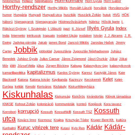
Horn-kormány
hedonizmus
Hellasz
hidegháború
Horn Gyula
Horn Gábor
Horthy-rendszer
Horthy Miklós
Horváth László
horvátok
Horvátország
humor
Hungária
Hunyadi
Hunyadi utca
husziták
Huszárik Zoltán
hutuk
HVG
HÖK
háború
hígmagyarok
hígmagyarság
Hódmezővásárhely
hübrisz
Hősök ligete
I.
Illyés Gyula
Index
Rákóczi György
I. Szulejmán
I. Ulászló
igazi
II. József
India
Internetto
intrikusok
Irapuato
Irodalmi Ujság
irodalom
István
J. J. Abrams
J. R.
Ewing
Jadviga párnája
Jakab
james Bond
Jancsó Miklós
Jaroslav Hašek
Jimmy
Jobbik
Carter
jobboldal
Jugoszlávia
Jugoszláv Néphadsereg
Juhász
Benedek
Juhász Gyula
Julius Caesar
János Zsigmond
Jászi Oszkár
Jókai
Jókai
Mór
jólét
József Attila
július
Jürgen Böcking
Kabuga
Kalasnyikov-ügy
kalasnyikovok
kapitalizmus
kamarillapolitika
Kardos György
Karesz
Kastyják János
Kate
Kelet
Blackwell
Katona
Katona István
Kayibanda
Kazinczy
Kecskemét
Kelet-
Európa
kelták
Kenobi
Kertváros
Kisfaludy
Kiskunfélegyháza
Kiskunhalas
Kiskunság
Kiskőrös
kivándorlás
Klónok támadása
KNKSE
Kohout Zoltán
kolonizáció
kommunisták
konteó
Kopjások
Kora tavasz
Kossuth
korrupció
Korrobori
Kossuth
Kossuthkifli
Kossuth TSZ
utca
Kovács Imre
Kozmosz
Krajina
Krisztyán Tódor
Kruger-Bent Kft.
kultúra
Kádár-
Kádár
Kuruc vitézek tere
Kunhalmi
Kutasi
Kylo Ren