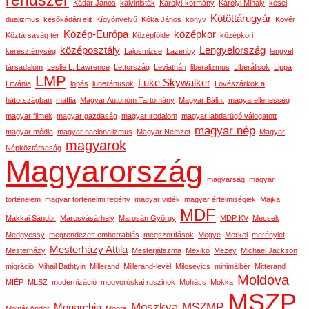
rendszer
Kádár János
kálvinisták
Károlyi-kormány
Károlyi Mihály
kései
Kötöttárugyár
dualizmus
későkádári elit
Kígyónyelvű
Kóka János
könyv
Kövér
Közép-Európa
középkor
Köztársaság tér
Középfölde
középkori
középosztály
Lengyelország
kereszténység
Lajosmizse
Lazenby
lengyel
társadalom
Leslie L. Lawrence
Lettország
Leviathán
liberalizmus
Liberálisok
Lippa
LMP
Luke Skywalker
Litvánia
lopás
luheránusok
Lövészárkok a
hátországban
maffia
Magyar Autonóm Tartomány
Magyar Bálint
magyarellenesség
magyar filmek
magyar gazdaság
magyar irodalom
magyar labdarúgó válogatott
magyar nép
magyar média
magyar nacionalizmus
Magyar Nemzet
Magyar
magyarok
Népköztársaság
Magyarország
magyarság
magyar
történelem
magyar történelmi regény
magyar vidék
magyar értelmiségiek
Majka
MDF
Makkai Sándor
Marosvásárhely
Marosán György
MDP KV
Mecsek
Medgyessy
megrendezett emberrablás
megszorítások
Megye
Merkel
merénylet
Mesterházy Attila
Mesterházy
Mesterjátszma
Mexikó
Mezey
Michael Jackson
migráció
Mihail Bathtyin
Millerand
Millerand-levél
Milosevics
minimálbér
Mitterand
Moldova
MIÉP
MLSZ
modernizáció
mogyoróskai ruszinok
Mohács
Mokka
MSZP
Moszkva
MSZMP
Monarchia
Molnár Andor
Moore