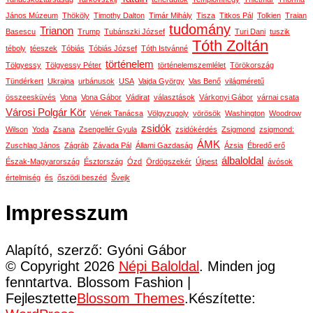
János Múzeum
Thököly
Timothy Dalton
Timár Mihály
Tisza
Titkos Pál
Tolkien
Traian
tudomány
Trianon
Basescu
Trump
Tubánszki József
Turi Dani
tuszik
Tóth Zoltán
téboly
téeszek
Tóbiás
Tóbiás József
Tóth Istvánné
történelem
Tölgyessy
Tölgyessy Péter
történelemszemlélet
Törökország
Tündérkert
Ukrajna
urbánusok
USA
Vajda György
Vas Benő
világméretű
összeesküvés
Vona
Vona Gábor
Vádirat
választások
Várkonyi Gábor
várnai csata
Városi Polgár Kör
Vének Tanácsa
Völgyzugoly
vörösök
Washington
Woodrow
zsidók
Wilson
Yoda
Zsana
Zsengellér Gyula
zsidókérdés
Zsigmond
zsigmond:
ÁMK
Zuschlag János
Zágráb
Závada Pál
Állami Gazdaság
Ázsia
Ébredő erő
álbaloldal
Észak-Magyarország
Észtország
Ózd
Ördögszekér
Újpest
ávósok
értelmiség
és
őszödi beszéd
Švejk
Impresszum
Alapító, szerző: Gyóni Gábor
© Copyright 2026
Népi Baloldal
. Minden jog
fenntartva.
Blossom Fashion |
Fejlesztette
Blossom Themes
.Készítette: