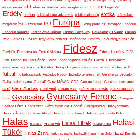
Délmagyarország
Détári
egyetemisták
Egyiptom
Egy pikoló világos
Egy új remény
elit
elcsalt vébék
ellenzék
elmúlás
első világháború
ELTE BTK
Engel Pál
Erdély
erotika
erkölcs
erkölcsi imperatívuszok
erkölcstelenség
erőszakos
Európa
EU
magyarosítás
Esztergom
Ewing-party
ezüstcsapat
Fandorin
Fandorin-sorozat
Farkas Attila Márton
Farkas Helga-ügy
Farkasházy Tivadar
Farkas
Imre
Farkas P. József
fegyverek
fehérek
fehérterror
Fehértó
Fejér megye
felkelők
Fidesz
Felvidék
Ferencváros
Ferrari Violetta
Fidesz-kormány
FIFA
Finn
Florida
foci
focivébék
Fodor Gábor
fogadási csalás
Forma-1
forradalom
Franciaország
Francois Rabelais
Franjo Tudjman
freudizmus
Frodó
frontier
FTC
futball
futballcsalások
Futballgyilkosok
futballtörténelem
fák
Galaktikus Birodalom
Gallia
gallok
game
Gandalf
Ganz-MÁVAG
GDP
George Lucas
Gerecse
germánok
Gerő András
Gerő
Gerő Ernő
Gintaro Aono
gróf Bethlen István
gróf Klebelsberg
Gyurcsány Ferenc
Gyurcsány
Kunó
Gyurgyák
György Péter
Gábris vitéz
Géza fejedelem
Gödöllő
Görögország
Habayarimana
Habony Árpád
Habsburg Albert
Habsburg Ferdinánd
Habsburgok
Hajdú Péter
Halas
Halasi
Halasi Hírek
halasiak
Halasi Hét
halasi puma
Tükör
Halas Zsaru
halottak napja
halászlé
hang
Han Solo
Havasi Bertalan