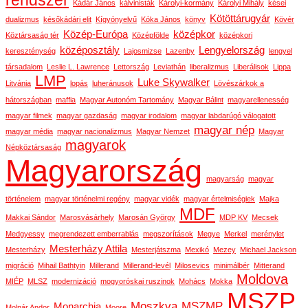
rendszer
Kádár János
kálvinisták
Károlyi-kormány
Károlyi Mihály
kései
Kötöttárugyár
dualizmus
későkádári elit
Kígyónyelvű
Kóka János
könyv
Kövér
Közép-Európa
középkor
Köztársaság tér
Középfölde
középkori
középosztály
Lengyelország
kereszténység
Lajosmizse
Lazenby
lengyel
társadalom
Leslie L. Lawrence
Lettország
Leviathán
liberalizmus
Liberálisok
Lippa
LMP
Luke Skywalker
Litvánia
lopás
luheránusok
Lövészárkok a
hátországban
maffia
Magyar Autonóm Tartomány
Magyar Bálint
magyarellenesség
magyar filmek
magyar gazdaság
magyar irodalom
magyar labdarúgó válogatott
magyar nép
magyar média
magyar nacionalizmus
Magyar Nemzet
Magyar
magyarok
Népköztársaság
Magyarország
magyarság
magyar
történelem
magyar történelmi regény
magyar vidék
magyar értelmiségiek
Majka
MDF
Makkai Sándor
Marosvásárhely
Marosán György
MDP KV
Mecsek
Medgyessy
megrendezett emberrablás
megszorítások
Megye
Merkel
merénylet
Mesterházy Attila
Mesterházy
Mesterjátszma
Mexikó
Mezey
Michael Jackson
migráció
Mihail Bathtyin
Millerand
Millerand-levél
Milosevics
minimálbér
Mitterand
Moldova
MIÉP
MLSZ
modernizáció
mogyoróskai ruszinok
Mohács
Mokka
MSZP
Moszkva
MSZMP
Monarchia
Molnár Andor
Moore