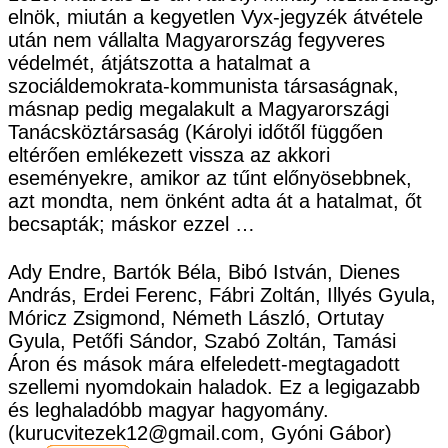
elnök, miután a kegyetlen Vyx-jegyzék átvétele
után nem vállalta Magyarország fegyveres
védelmét, átjátszotta a hatalmat a
szociáldemokrata-kommunista társaságnak,
másnap pedig megalakult a Magyarországi
Tanácsköztársaság (Károlyi időtől függően
eltérően emlékezett vissza az akkori
eseményekre, amikor az tűnt előnyösebbnek,
azt mondta, nem önként adta át a hatalmat, őt
becsapták; máskor ezzel …
Ady Endre, Bartók Béla, Bibó István, Dienes
András, Erdei Ferenc, Fábri Zoltán, Illyés Gyula,
Móricz Zsigmond, Németh László, Ortutay
Gyula, Petőfi Sándor, Szabó Zoltán, Tamási
Áron és mások mára elfeledett-megtagadott
szellemi nyomdokain haladok. Ez a legigazabb
és leghaladóbb magyar hagyomány.
(kurucvitezek12@gmail.com, Gyóni Gábor)