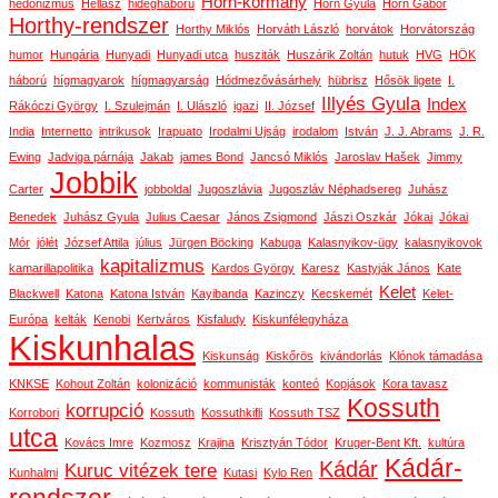
Horn-kormány
hedonizmus
Hellasz
hidegháború
Horn Gyula
Horn Gábor
Horthy-rendszer
Horthy Miklós
Horváth László
horvátok
Horvátország
humor
Hungária
Hunyadi
Hunyadi utca
husziták
Huszárik Zoltán
hutuk
HVG
HÖK
háború
hígmagyarok
hígmagyarság
Hódmezővásárhely
hübrisz
Hősök ligete
I.
Illyés Gyula
Index
Rákóczi György
I. Szulejmán
I. Ulászló
igazi
II. József
India
Internetto
intrikusok
Irapuato
Irodalmi Ujság
irodalom
István
J. J. Abrams
J. R.
Ewing
Jadviga párnája
Jakab
james Bond
Jancsó Miklós
Jaroslav Hašek
Jimmy
Jobbik
Carter
jobboldal
Jugoszlávia
Jugoszláv Néphadsereg
Juhász
Benedek
Juhász Gyula
Julius Caesar
János Zsigmond
Jászi Oszkár
Jókai
Jókai
Mór
jólét
József Attila
július
Jürgen Böcking
Kabuga
Kalasnyikov-ügy
kalasnyikovok
kapitalizmus
kamarillapolitika
Kardos György
Karesz
Kastyják János
Kate
Kelet
Blackwell
Katona
Katona István
Kayibanda
Kazinczy
Kecskemét
Kelet-
Európa
kelták
Kenobi
Kertváros
Kisfaludy
Kiskunfélegyháza
Kiskunhalas
Kiskunság
Kiskőrös
kivándorlás
Klónok támadása
KNKSE
Kohout Zoltán
kolonizáció
kommunisták
konteó
Kopjások
Kora tavasz
Kossuth
korrupció
Korrobori
Kossuth
Kossuthkifli
Kossuth TSZ
utca
Kovács Imre
Kozmosz
Krajina
Krisztyán Tódor
Kruger-Bent Kft.
kultúra
Kádár-
Kádár
Kuruc vitézek tere
Kunhalmi
Kutasi
Kylo Ren