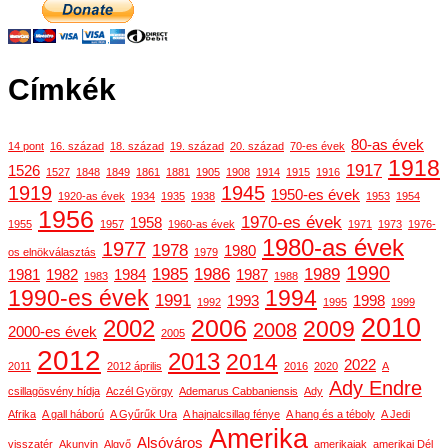
Címkék
80-as évek
14 pont
16. század
18. század
19. század
20. század
70-es évek
1918
1917
1526
1527
1848
1849
1861
1881
1905
1908
1914
1915
1916
1919
1945
1950-es évek
1920-as évek
1934
1935
1938
1953
1954
1956
1970-es évek
1958
1955
1957
1960-as évek
1971
1973
1976-
1980-as évek
1977
1978
1980
os elnökválasztás
1979
1990
1985
1986
1989
1981
1982
1984
1987
1983
1988
1990-es évek
1994
1991
1993
1998
1992
1995
1999
2010
2006
2002
2009
2008
2000-es évek
2005
2012
2013
2014
2022
2011
2012 április
2016
2020
A
Ady Endre
csillagösvény hídja
Aczél György
Ademarus Cabbaniensis
Ady
Afrika
A gall háború
A Gyűrűk Ura
A hajnalcsillag fénye
A hang és a téboly
A Jedi
Amerika
Alsóváros
visszatér
Akunyin
Algyő
amerikaiak
amerikai Dél