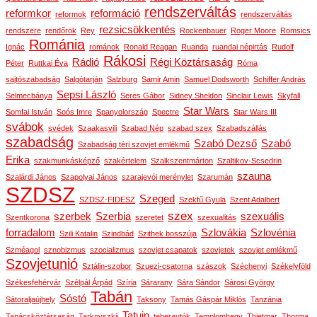
rendszerváltás
reformkor
reformáció
reformok
rendszerváltás
rezsicsökkentés
rendszere
rendőrök
Rey
Rockenbauer
Roger Moore
Romsics
Románia
Ignác
románok
Ronald Reagan
Ruanda
ruandai népirtás
Rudolf
Rákosi
Rádió
Régi Köztársaság
Péter
Ruttkai Éva
Róma
sajtószabadság
Salgótarján
Salzburg
Samir Amin
Samuel Dodsworth
Schiffer András
Sepsi László
Selmecbánya
Seres Gábor
Sidney Sheldon
Sinclair Lewis
Skyfall
Star Wars
Somfai István
Soós Imre
Spanyolország
Spectre
Star Wars III
svábok
svédek
Szaakasvili
Szabad Nép
szabad szex
Szabadszállás
szabadság
Szabó Dezső
Szabó
Szabadság téri szovjet emlékmű
Erika
szakmunkásképző
szakértelem
Szalkszentmárton
Szaltikov-Scsedrin
szauna
Szalárdi János
Szapolyai János
szarajevói merénylet
Szarumán
SZDSZ
Szeged
SZDSZ-FIDESZ
Szekfű Gyula
Szent Adalbert
szex
szerbek
Szerbia
szexuális
Szentkorona
szeretet
szexualitás
forradalom
Szlovákia
Szlovénia
Szili Katalin
Szindbád
Szithek bosszúja
Szméagol
sznobizmus
szocializmus
szovjet csapatok
szovjetek
szovjet emlékmű
Szovjetunió
Sztálin-szobor
Szuezi-csatorna
szászok
Széchenyi
Székelyföld
Székesfehérvár
Szélpál Árpád
Szíria
Sárarany
Sára Sándor
Sárosi György
Tabán
Sóstó
Sátoraljaújhely
Taksony
Tamás Gáspár Miklós
Tanzánia
Tatuin
Tanácsköztársaság
Tarkovszkij
teherautók
Templomhegy
Thietmar
Thorma