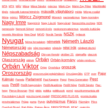
MTA
MTK
MÁV
Márai
Márai Sándor
március
Márki-Zay
Márki-Zay Péter
Másfélmillió
második világháború
lépés
második katonai felmérés
média
Mézga család
Móricz Zsigmond
Mória
móricz
Münnich
nacionalizmus
Nagy-kormány
Nagy Imre
Nagykörút
Nagy László
Nagyvárad
Naraszinha oszlopa
NDK
nemesség
Nemzeti Sírkert
nemzeti érzés
neokonzervativizmus
nevetés kultúrája
NSZK
nevetés Mordóvia
New Deal
NKVD
Novák Tamás
nyilasok
Nyugat
Németh László
németek
Néma forradalom
Németország
népi írók
nép
népi mozgalom
népiség
népligeti diszkó
Népszabadság
Obi-van Kenobi
október 23.
olajmaffia
olaszok
Orbán
Olaszország
Orbán-kormány
oláhok
orbán-rendszer:
Orbán Viktor
oroszok
Origo
Orosháza
Oroszország
Pajor
oroszországi polgárháború
Országgyűlés
OTP
over
Pest
Kálmán
Parlament
Pamela
Paul Kagame
Pepsi
Pepsi Generation
Petőfi
pestis
Petőfi-hagyomány
Petőfi Akadémia
Petőfi Népe
Petőfi Sándor
Piac-
hegy
Pierce Brosnan
Pirtó
plebs
politika
politikusok
pornó
posztkommunista elit
Posztobányi László
posztszovjet modell
PRESSCARD PLUS Kft.
promiszkuitás
putyinizmus
Párizs
provincializmus
Prága
puma
Putyin
Pázmány
Pécs
rasszizmus
Querfurti Brunó
Rab Ráby
Rajnay Ákos
REAC
reakciós