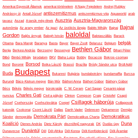
Amerikai Egyesült Államok
amerikai történelem
A Nagy Fejedelem
Andrej Rubljov
antiszemitizmus
Andrássy út
Antall József
antiszemitizmus-vita
Aquaworld
arab
Ausztria
Ausztria-Magyarország
tavasz
Aszad
A tanúk még élnek
Bajnai
autonómia
Az arany ember
Az igazi
Az üstökös lángja
Babits Mihály
Bajnai
baloldal
Gordon
Baljós árnyak
Balogh István
Balotaszállás
Barack
belgák
Obama
Bara Margit
Baranya
Basta
Bayer
Bayer Zsolt
Belarusz
Belgium
Bethlen Gábor
Berija
Berkesi András
Berzsenyi
Bessenyei
Bihari Péter
Bilbó
Bimbó Mihály
birodalom
BKV
Blaha Lujza
Bobby
Bocaccio
Bokros-csomag
Borsod
Bond
Boromir
Botka László
Brassó
Brazília
Bródy Sándor utca
Brüll Adél
Budapest
Buda
Bukarest
Bulgária
bundabotrány
bundamaffia
Burcsa
Burundi
Bács-Kiskun megye
Bán Mór
Báthori Anna
Báthori Gábor
Báthory Gábor
Bécs
Békés
Békés megye
bürokraták
C. W. Ceram
Carl Sagan
Cesarini pápai
Charles Gati
nuncius
Civil a pályán
Clinton
Compson
Craig
Cristofel
Csapó
Csillagok háborúja
József
Csehország
Csehszlovákia
Csepel
Csillagosok
katonák
Csokonai
Csont László
Dallas
Darth Vader
Debrecen
Dekameron
Demján
Demokrata Párt
Demokratikus
Sándor
demográfia
Demokratikus Charta
Koalíció
Duna
Dienes András
Dietz Károly
disznófejű nagyurak
DK
Dudás-ügy
Dunántúl
Dunavecse
Dél
Dél-Afrika
Dél-Korea
Déli Konföderáció
Déli Áramlat