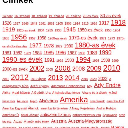
80-as évek
14 pont
16. század
18. század
19. század
20. század
70-es évek
1918
1917
1526
1527
1848
1849
1861
1881
1905
1908
1914
1915
1916
1919
1945
1950-es évek
1920-as évek
1934
1935
1938
1953
1954
1956
1970-es évek
1958
1955
1957
1960-as évek
1971
1973
1976-
1980-as évek
1977
1978
1980
os elnökválasztás
1979
1990
1985
1986
1989
1981
1982
1984
1987
1983
1988
1990-es évek
1994
1991
1993
1998
1992
1995
1999
2010
2006
2002
2009
2008
2000-es évek
2005
2012
2013
2014
2022
2011
2012 április
2016
2020
A
Ady Endre
csillagösvény hídja
Aczél György
Ademarus Cabbaniensis
Ady
Afrika
A gall háború
A Gyűrűk Ura
A hajnalcsillag fénye
A hang és a téboly
A Jedi
Amerika
Alsóváros
visszatér
Akunyin
Algyő
amerikaiak
amerikai Dél
Amerikai Egyesült Államok
amerikai történelem
A Nagy Fejedelem
Andrej Rubljov
antiszemitizmus
Andrássy út
Antall József
antiszemitizmus-vita
Aquaworld
arab
Ausztria
Ausztria-Magyarország
tavasz
Aszad
A tanúk még élnek
Bajnai