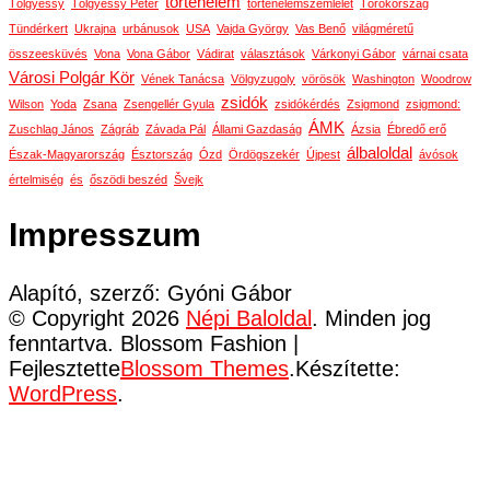
történelem
Tölgyessy
Tölgyessy Péter
történelemszemlélet
Törökország
Tündérkert
Ukrajna
urbánusok
USA
Vajda György
Vas Benő
világméretű
összeesküvés
Vona
Vona Gábor
Vádirat
választások
Várkonyi Gábor
várnai csata
Városi Polgár Kör
Vének Tanácsa
Völgyzugoly
vörösök
Washington
Woodrow
zsidók
Wilson
Yoda
Zsana
Zsengellér Gyula
zsidókérdés
Zsigmond
zsigmond:
ÁMK
Zuschlag János
Zágráb
Závada Pál
Állami Gazdaság
Ázsia
Ébredő erő
álbaloldal
Észak-Magyarország
Észtország
Ózd
Ördögszekér
Újpest
ávósok
értelmiség
és
őszödi beszéd
Švejk
Impresszum
Alapító, szerző: Gyóni Gábor
© Copyright 2026
Népi Baloldal
. Minden jog
fenntartva.
Blossom Fashion |
Fejlesztette
Blossom Themes
.Készítette:
WordPress
.