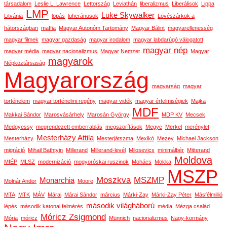
társadalom
Leslie L. Lawrence
Lettország
Leviathán
liberalizmus
Liberálisok
Lippa
LMP
Luke Skywalker
Litvánia
lopás
luheránusok
Lövészárkok a
hátországban
maffia
Magyar Autonóm Tartomány
Magyar Bálint
magyarellenesség
magyar filmek
magyar gazdaság
magyar irodalom
magyar labdarúgó válogatott
magyar nép
magyar média
magyar nacionalizmus
Magyar Nemzet
Magyar
magyarok
Népköztársaság
Magyarország
magyarság
magyar
történelem
magyar történelmi regény
magyar vidék
magyar értelmiségiek
Majka
MDF
Makkai Sándor
Marosvásárhely
Marosán György
MDP KV
Mecsek
Medgyessy
megrendezett emberrablás
megszorítások
Megye
Merkel
merénylet
Mesterházy Attila
Mesterházy
Mesterjátszma
Mexikó
Mezey
Michael Jackson
migráció
Mihail Bathtyin
Millerand
Millerand-levél
Milosevics
minimálbér
Mitterand
Moldova
MIÉP
MLSZ
modernizáció
mogyoróskai ruszinok
Mohács
Mokka
MSZP
Moszkva
MSZMP
Monarchia
Molnár Andor
Moore
MTA
MTK
MÁV
Márai
Márai Sándor
március
Márki-Zay
Márki-Zay Péter
Másfélmillió
második világháború
lépés
második katonai felmérés
média
Mézga család
Móricz Zsigmond
Mória
móricz
Münnich
nacionalizmus
Nagy-kormány