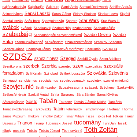
sajtószabadság
Salgótarján
Salzburg
Samir Amin
Samuel Dodsworth
Schiffer András
Sepsi László
Selmecbánya
Seres Gábor
Sidney Sheldon
Sinclair Lewis
Skyfall
Star Wars
Somfai István
Soós Imre
Spanyolország
Spectre
Star Wars III
svábok
svédek
Szaakasvili
Szabad Nép
szabad szex
Szabadszállás
szabadság
Szabó Dezső
Szabó
Szabadság téri szovjet emlékmű
Erika
szakmunkásképző
szakértelem
Szalkszentmárton
Szaltikov-Scsedrin
szauna
Szalárdi János
Szapolyai János
szarajevói merénylet
Szarumán
SZDSZ
Szeged
SZDSZ-FIDESZ
Szekfű Gyula
Szent Adalbert
szex
szerbek
Szerbia
szexuális
Szentkorona
szeretet
szexualitás
forradalom
Szlovákia
Szlovénia
Szili Katalin
Szindbád
Szithek bosszúja
Szméagol
sznobizmus
szocializmus
szovjet csapatok
szovjetek
szovjet emlékmű
Szovjetunió
Sztálin-szobor
Szuezi-csatorna
szászok
Széchenyi
Székelyföld
Székesfehérvár
Szélpál Árpád
Szíria
Sárarany
Sára Sándor
Sárosi György
Tabán
Sóstó
Sátoraljaújhely
Taksony
Tamás Gáspár Miklós
Tanzánia
Tatuin
Tanácsköztársaság
Tarkovszkij
teherautók
Templomhegy
Thietmar
Thorma
János Múzeum
Thököly
Timothy Dalton
Timár Mihály
Tisza
Titkos Pál
Tolkien
Traian
tudomány
Trianon
Basescu
Trump
Tubánszki József
Turi Dani
tuszik
Tóth Zoltán
téboly
téeszek
Tóbiás
Tóbiás József
Tóth Istvánné