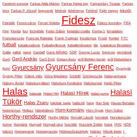
Fandorin-sorozat
Farkas Attila Márton
Farkas Helga-ügy
Farkasházy Tivadar
Farkas
Imre
Farkas P. József
fegyverek
fehérek
fehérterror
Fehértó
Fejér megye
felkelők
Fidesz
Felvidék
Ferencváros
Ferrari Violetta
Fidesz-kormány
FIFA
Finn
Florida
foci
focivébék
Fodor Gábor
fogadási csalás
Forma-1
forradalom
Franciaország
Francois Rabelais
Franjo Tudjman
freudizmus
Frodó
frontier
FTC
futball
futballcsalások
Futballgyilkosok
futballtörténelem
fák
Galaktikus Birodalom
Gallia
gallok
game
Gandalf
Ganz-MÁVAG
GDP
George Lucas
Gerecse
germánok
Gerő András
Gerő
Gerő Ernő
Gintaro Aono
gróf Bethlen István
gróf Klebelsberg
Gyurcsány Ferenc
Gyurcsány
Kunó
Gyurgyák
György Péter
Gábris vitéz
Géza fejedelem
Gödöllő
Görögország
Habayarimana
Habony Árpád
Habsburg Albert
Habsburg Ferdinánd
Habsburgok
Hajdú Péter
Halas
Halasi
Halasi Hírek
halasiak
Halasi Hét
halasi puma
Tükör
Halas Zsaru
halottak napja
halászlé
hang
Han Solo
Havasi Bertalan
Horn-kormány
hedonizmus
Hellasz
hidegháború
Horn Gyula
Horn Gábor
Horthy-rendszer
Horthy Miklós
Horváth László
horvátok
Horvátország
humor
Hungária
Hunyadi
Hunyadi utca
husziták
Huszárik Zoltán
hutuk
HVG
HÖK
háború
hígmagyarok
hígmagyarság
Hódmezővásárhely
hübrisz
Hősök ligete
I.