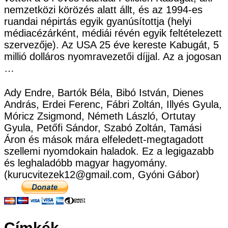
nemzetközi körözés alatt állt, és az 1994-es
ruandai népirtás egyik gyanúsítottja (helyi
médiacézárként, médiái révén egyik feltételezett
szervezője). Az USA 25 éve kereste Kabugát, 5
millió dolláros nyomravezetői díjjal. Az a jogosan
…
Ady Endre, Bartók Béla, Bibó István, Dienes
András, Erdei Ferenc, Fábri Zoltán, Illyés Gyula,
Móricz Zsigmond, Németh László, Ortutay
Gyula, Petőfi Sándor, Szabó Zoltán, Tamási
Áron és mások mára elfeledett-megtagadott
szellemi nyomdokain haladok. Ez a legigazabb
és leghaladóbb magyar hagyomány.
(kurucvitezek12@gmail.com, Gyóni Gábor)
Címkék