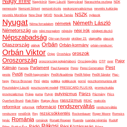
Nagy Imre
Nagykörút
Nagy László
Nagyvárad
Naraszinha oszlopa
NDK
nemesség
Nemzeti Sírkert
nemzeti érzés
neokonzervativizmus
nevetés kultúrája
NSZK
nevetés Mordóvia
New Deal
NKVD
Novák Tamás
nyilasok
Nyugat
Németh László
németek
Néma forradalom
Németország
népi írók
nép
népi mozgalom
népiség
népligeti diszkó
Népszabadság
Obi-van Kenobi
október 23.
olajmaffia
olaszok
Orbán
Olaszország
Orbán-kormány
oláhok
orbán-rendszer:
Orbán Viktor
oroszok
Origo
Orosháza
Oroszország
Pajor
oroszországi polgárháború
Országgyűlés
OTP
over
Pest
Kálmán
Parlament
Pamela
Paul Kagame
Pepsi
Pepsi Generation
Petőfi
pestis
Petőfi-hagyomány
Petőfi Akadémia
Petőfi Népe
Petőfi Sándor
Piac-
hegy
Pierce Brosnan
Pirtó
plebs
politika
politikusok
pornó
posztkommunista elit
Posztobányi László
posztszovjet modell
PRESSCARD PLUS Kft.
promiszkuitás
putyinizmus
Párizs
provincializmus
Prága
puma
Putyin
Pázmány
Pécs
rasszizmus
Querfurti Brunó
Rab Ráby
Rajnay Ákos
REAC
reakciós
rendszerváltás
reformkor
reformáció
reformok
rendszerváltás
rezsicsökkentés
rendszere
rendőrök
Rey
Rockenbauer
Roger Moore
Romsics
Románia
Ignác
románok
Ronald Reagan
Ruanda
ruandai népirtás
Rudolf
Rákosi
Rádió
Régi Köztársaság
Péter
Ruttkai Éva
Róma