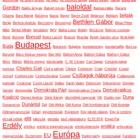
autonómia
Az arany ember
Az igazi
Az üstökös lángja
Babits Mihály
Bajnai
baloldal
Gordon
Baljós árnyak
Balogh István
Balotaszállás
Barack
belgák
Obama
Bara Margit
Baranya
Basta
Bayer
Bayer Zsolt
Belarusz
Belgium
Bethlen Gábor
Berija
Berkesi András
Berzsenyi
Bessenyei
Bihari Péter
Bilbó
Bimbó Mihály
birodalom
BKV
Blaha Lujza
Bobby
Bocaccio
Bokros-csomag
Borsod
Bond
Boromir
Botka László
Brassó
Brazília
Bródy Sándor utca
Brüll Adél
Budapest
Buda
Bukarest
Bulgária
bundabotrány
bundamaffia
Burcsa
Burundi
Bács-Kiskun megye
Bán Mór
Báthori Anna
Báthori Gábor
Báthory Gábor
Bécs
Békés
Békés megye
bürokraták
C. W. Ceram
Carl Sagan
Cesarini pápai
Charles Gati
nuncius
Civil a pályán
Clinton
Compson
Craig
Cristofel
Csapó
Csillagok háborúja
József
Csehország
Csehszlovákia
Csepel
Csillagosok
katonák
Csokonai
Csont László
Dallas
Darth Vader
Debrecen
Dekameron
Demján
Demokrata Párt
Demokratikus
Sándor
demográfia
Demokratikus Charta
Koalíció
Duna
Dienes András
Dietz Károly
disznófejű nagyurak
DK
Dudás-ügy
Dunántúl
Dunavecse
Dél
Dél-Afrika
Dél-Korea
Déli Konföderáció
Déli Áramlat
Délmagyarország
Détári
egyetemisták
Egyiptom
Egy pikoló világos
Egy új remény
elit
elcsalt vébék
ellenzék
elmúlás
első világháború
ELTE BTK
Engel Pál
Erdély
erotika
erkölcs
erkölcsi imperatívuszok
erkölcstelenség
erőszakos
Európa
EU
magyarosítás
Esztergom
Ewing-party
ezüstcsapat
Fandorin