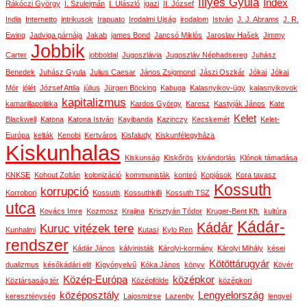
Illyés Gyula
Index
Rákóczi György
I. Szulejmán
I. Ulászló
igazi
II. József
India
Internetto
intrikusok
Irapuato
Irodalmi Ujság
irodalom
István
J. J. Abrams
J. R.
Ewing
Jadviga párnája
Jakab
james Bond
Jancsó Miklós
Jaroslav Hašek
Jimmy
Jobbik
Carter
jobboldal
Jugoszlávia
Jugoszláv Néphadsereg
Juhász
Benedek
Juhász Gyula
Julius Caesar
János Zsigmond
Jászi Oszkár
Jókai
Jókai
Mór
jólét
József Attila
július
Jürgen Böcking
Kabuga
Kalasnyikov-ügy
kalasnyikovok
kapitalizmus
kamarillapolitika
Kardos György
Karesz
Kastyják János
Kate
Kelet
Blackwell
Katona
Katona István
Kayibanda
Kazinczy
Kecskemét
Kelet-
Európa
kelták
Kenobi
Kertváros
Kisfaludy
Kiskunfélegyháza
Kiskunhalas
Kiskunság
Kiskőrös
kivándorlás
Klónok támadása
KNKSE
Kohout Zoltán
kolonizáció
kommunisták
konteó
Kopjások
Kora tavasz
Kossuth
korrupció
Korrobori
Kossuth
Kossuthkifli
Kossuth TSZ
utca
Kovács Imre
Kozmosz
Krajina
Krisztyán Tódor
Kruger-Bent Kft.
kultúra
Kádár-
Kádár
Kuruc vitézek tere
Kunhalmi
Kutasi
Kylo Ren
rendszer
Kádár János
kálvinisták
Károlyi-kormány
Károlyi Mihály
kései
Kötöttárugyár
dualizmus
későkádári elit
Kígyónyelvű
Kóka János
könyv
Kövér
Közép-Európa
középkor
Köztársaság tér
Középfölde
középkori
középosztály
Lengyelország
kereszténység
Lajosmizse
Lazenby
lengyel