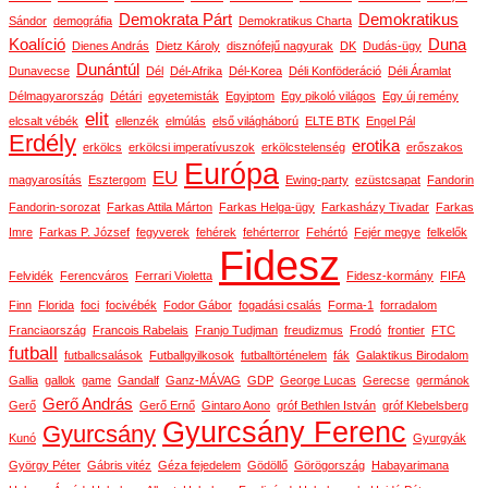
Demokrata Párt
Demokratikus
Sándor
demográfia
Demokratikus Charta
Koalíció
Duna
Dienes András
Dietz Károly
disznófejű nagyurak
DK
Dudás-ügy
Dunántúl
Dunavecse
Dél
Dél-Afrika
Dél-Korea
Déli Konföderáció
Déli Áramlat
Délmagyarország
Détári
egyetemisták
Egyiptom
Egy pikoló világos
Egy új remény
elit
elcsalt vébék
ellenzék
elmúlás
első világháború
ELTE BTK
Engel Pál
Erdély
erotika
erkölcs
erkölcsi imperatívuszok
erkölcstelenség
erőszakos
Európa
EU
magyarosítás
Esztergom
Ewing-party
ezüstcsapat
Fandorin
Fandorin-sorozat
Farkas Attila Márton
Farkas Helga-ügy
Farkasházy Tivadar
Farkas
Imre
Farkas P. József
fegyverek
fehérek
fehérterror
Fehértó
Fejér megye
felkelők
Fidesz
Felvidék
Ferencváros
Ferrari Violetta
Fidesz-kormány
FIFA
Finn
Florida
foci
focivébék
Fodor Gábor
fogadási csalás
Forma-1
forradalom
Franciaország
Francois Rabelais
Franjo Tudjman
freudizmus
Frodó
frontier
FTC
futball
futballcsalások
Futballgyilkosok
futballtörténelem
fák
Galaktikus Birodalom
Gallia
gallok
game
Gandalf
Ganz-MÁVAG
GDP
George Lucas
Gerecse
germánok
Gerő András
Gerő
Gerő Ernő
Gintaro Aono
gróf Bethlen István
gróf Klebelsberg
Gyurcsány Ferenc
Gyurcsány
Kunó
Gyurgyák
György Péter
Gábris vitéz
Géza fejedelem
Gödöllő
Görögország
Habayarimana