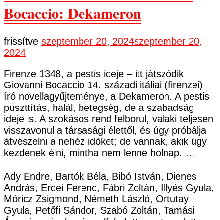
Bocaccio: Dekameron
frissítve
szeptember 20, 2024
szeptember 20,
2024
Firenze 1348, a pestis ideje – itt játszódik
Giovanni Bocaccio 14. századi itáliai (firenzei)
író novellagyűjteménye, a Dekameron. A pestis
puszttítás, halál, betegség, de a szabadság
ideje is. A szokásos rend felborul, valaki teljesen
visszavonul a társasági élettől, és úgy próbálja
átvészelni a nehéz időket; de vannak, akik úgy
kezdenek élni, mintha nem lenne holnap. …
Ady Endre, Bartók Béla, Bibó István, Dienes
András, Erdei Ferenc, Fábri Zoltán, Illyés Gyula,
Móricz Zsigmond, Németh László, Ortutay
Gyula, Petőfi Sándor, Szabó Zoltán, Tamási