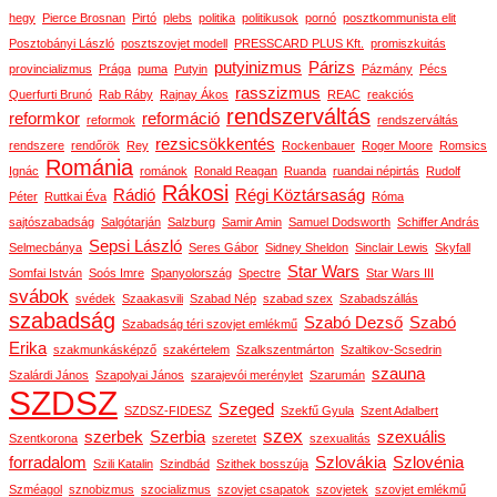
hegy
Pierce Brosnan
Pirtó
plebs
politika
politikusok
pornó
posztkommunista elit
Posztobányi László
posztszovjet modell
PRESSCARD PLUS Kft.
promiszkuitás
putyinizmus
Párizs
provincializmus
Prága
puma
Putyin
Pázmány
Pécs
rasszizmus
Querfurti Brunó
Rab Ráby
Rajnay Ákos
REAC
reakciós
rendszerváltás
reformkor
reformáció
reformok
rendszerváltás
rezsicsökkentés
rendszere
rendőrök
Rey
Rockenbauer
Roger Moore
Romsics
Románia
Ignác
románok
Ronald Reagan
Ruanda
ruandai népirtás
Rudolf
Rákosi
Rádió
Régi Köztársaság
Péter
Ruttkai Éva
Róma
sajtószabadság
Salgótarján
Salzburg
Samir Amin
Samuel Dodsworth
Schiffer András
Sepsi László
Selmecbánya
Seres Gábor
Sidney Sheldon
Sinclair Lewis
Skyfall
Star Wars
Somfai István
Soós Imre
Spanyolország
Spectre
Star Wars III
svábok
svédek
Szaakasvili
Szabad Nép
szabad szex
Szabadszállás
szabadság
Szabó Dezső
Szabó
Szabadság téri szovjet emlékmű
Erika
szakmunkásképző
szakértelem
Szalkszentmárton
Szaltikov-Scsedrin
szauna
Szalárdi János
Szapolyai János
szarajevói merénylet
Szarumán
SZDSZ
Szeged
SZDSZ-FIDESZ
Szekfű Gyula
Szent Adalbert
szex
szerbek
Szerbia
szexuális
Szentkorona
szeretet
szexualitás
forradalom
Szlovákia
Szlovénia
Szili Katalin
Szindbád
Szithek bosszúja
Szméagol
sznobizmus
szocializmus
szovjet csapatok
szovjetek
szovjet emlékmű