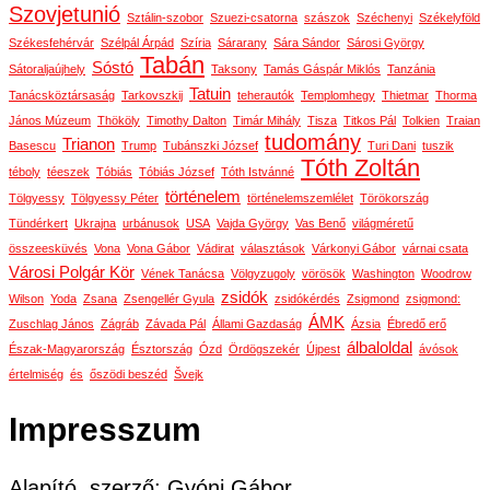
Szovjetunió
Sztálin-szobor
Szuezi-csatorna
szászok
Széchenyi
Székelyföld
Székesfehérvár
Szélpál Árpád
Szíria
Sárarany
Sára Sándor
Sárosi György
Tabán
Sóstó
Sátoraljaújhely
Taksony
Tamás Gáspár Miklós
Tanzánia
Tatuin
Tanácsköztársaság
Tarkovszkij
teherautók
Templomhegy
Thietmar
Thorma
János Múzeum
Thököly
Timothy Dalton
Timár Mihály
Tisza
Titkos Pál
Tolkien
Traian
tudomány
Trianon
Basescu
Trump
Tubánszki József
Turi Dani
tuszik
Tóth Zoltán
téboly
téeszek
Tóbiás
Tóbiás József
Tóth Istvánné
történelem
Tölgyessy
Tölgyessy Péter
történelemszemlélet
Törökország
Tündérkert
Ukrajna
urbánusok
USA
Vajda György
Vas Benő
világméretű
összeesküvés
Vona
Vona Gábor
Vádirat
választások
Várkonyi Gábor
várnai csata
Városi Polgár Kör
Vének Tanácsa
Völgyzugoly
vörösök
Washington
Woodrow
zsidók
Wilson
Yoda
Zsana
Zsengellér Gyula
zsidókérdés
Zsigmond
zsigmond:
ÁMK
Zuschlag János
Zágráb
Závada Pál
Állami Gazdaság
Ázsia
Ébredő erő
álbaloldal
Észak-Magyarország
Észtország
Ózd
Ördögszekér
Újpest
ávósok
értelmiség
és
őszödi beszéd
Švejk
Impresszum
Alapító, szerző: Gyóni Gábor