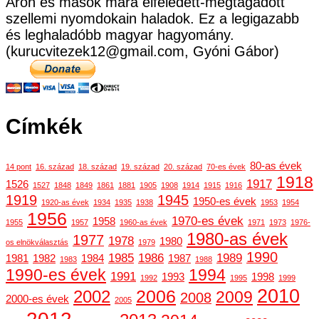
Áron és mások mára elfeledett-megtagadott
szellemi nyomdokain haladok. Ez a legigazabb
és leghaladóbb magyar hagyomány.
(kurucvitezek12@gmail.com, Gyóni Gábor)
Címkék
80-as évek
14 pont
16. század
18. század
19. század
20. század
70-es évek
1918
1917
1526
1527
1848
1849
1861
1881
1905
1908
1914
1915
1916
1919
1945
1950-es évek
1920-as évek
1934
1935
1938
1953
1954
1956
1970-es évek
1958
1955
1957
1960-as évek
1971
1973
1976-
1980-as évek
1977
1978
1980
os elnökválasztás
1979
1990
1985
1986
1989
1981
1982
1984
1987
1983
1988
1990-es évek
1994
1991
1993
1998
1992
1995
1999
2010
2006
2002
2009
2008
2000-es évek
2005