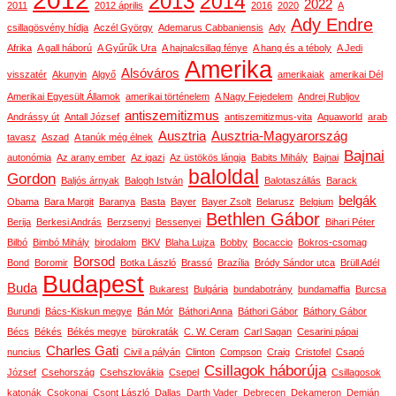
2012
2013
2014
2022
2011
2012 április
2016
2020
A
Ady Endre
csillagösvény hídja
Aczél György
Ademarus Cabbaniensis
Ady
Afrika
A gall háború
A Gyűrűk Ura
A hajnalcsillag fénye
A hang és a téboly
A Jedi
Amerika
Alsóváros
visszatér
Akunyin
Algyő
amerikaiak
amerikai Dél
Amerikai Egyesült Államok
amerikai történelem
A Nagy Fejedelem
Andrej Rubljov
antiszemitizmus
Andrássy út
Antall József
antiszemitizmus-vita
Aquaworld
arab
Ausztria
Ausztria-Magyarország
tavasz
Aszad
A tanúk még élnek
Bajnai
autonómia
Az arany ember
Az igazi
Az üstökös lángja
Babits Mihály
Bajnai
baloldal
Gordon
Baljós árnyak
Balogh István
Balotaszállás
Barack
belgák
Obama
Bara Margit
Baranya
Basta
Bayer
Bayer Zsolt
Belarusz
Belgium
Bethlen Gábor
Berija
Berkesi András
Berzsenyi
Bessenyei
Bihari Péter
Bilbó
Bimbó Mihály
birodalom
BKV
Blaha Lujza
Bobby
Bocaccio
Bokros-csomag
Borsod
Bond
Boromir
Botka László
Brassó
Brazília
Bródy Sándor utca
Brüll Adél
Budapest
Buda
Bukarest
Bulgária
bundabotrány
bundamaffia
Burcsa
Burundi
Bács-Kiskun megye
Bán Mór
Báthori Anna
Báthori Gábor
Báthory Gábor
Bécs
Békés
Békés megye
bürokraták
C. W. Ceram
Carl Sagan
Cesarini pápai
Charles Gati
nuncius
Civil a pályán
Clinton
Compson
Craig
Cristofel
Csapó
Csillagok háborúja
József
Csehország
Csehszlovákia
Csepel
Csillagosok
katonák
Csokonai
Csont László
Dallas
Darth Vader
Debrecen
Dekameron
Demján