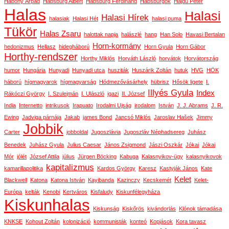
Habony Árpád
Habsburg Albert
Habsburg Ferdinánd
Habsburgok
Hajdú Péter
Halas
Halasi
Halasi Hírek
halasiak
Halasi Hét
halasi puma
Tükör
Halas Zsaru
halottak napja
halászlé
hang
Han Solo
Havasi Bertalan
Horn-kormány
hedonizmus
Hellasz
hidegháború
Horn Gyula
Horn Gábor
Horthy-rendszer
Horthy Miklós
Horváth László
horvátok
Horvátország
humor
Hungária
Hunyadi
Hunyadi utca
husziták
Huszárik Zoltán
hutuk
HVG
HÖK
háború
hígmagyarok
hígmagyarság
Hódmezővásárhely
hübrisz
Hősök ligete
I.
Illyés Gyula
Index
Rákóczi György
I. Szulejmán
I. Ulászló
igazi
II. József
India
Internetto
intrikusok
Irapuato
Irodalmi Ujság
irodalom
István
J. J. Abrams
J. R.
Ewing
Jadviga párnája
Jakab
james Bond
Jancsó Miklós
Jaroslav Hašek
Jimmy
Jobbik
Carter
jobboldal
Jugoszlávia
Jugoszláv Néphadsereg
Juhász
Benedek
Juhász Gyula
Julius Caesar
János Zsigmond
Jászi Oszkár
Jókai
Jókai
Mór
jólét
József Attila
július
Jürgen Böcking
Kabuga
Kalasnyikov-ügy
kalasnyikovok
kapitalizmus
kamarillapolitika
Kardos György
Karesz
Kastyják János
Kate
Kelet
Blackwell
Katona
Katona István
Kayibanda
Kazinczy
Kecskemét
Kelet-
Európa
kelták
Kenobi
Kertváros
Kisfaludy
Kiskunfélegyháza
Kiskunhalas
Kiskunság
Kiskőrös
kivándorlás
Klónok támadása
KNKSE
Kohout Zoltán
kolonizáció
kommunisták
konteó
Kopjások
Kora tavasz