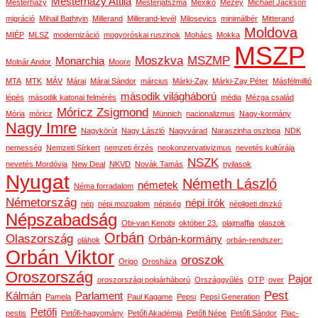
Mesterházy Attila
Mesterházy
Mesterjátszma
Mexikó
Mezey
Michael Jackson
migráció
Mihail Bathtyin
Millerand
Millerand-levél
Milosevics
minimálbér
Mitterand
Moldova
MIÉP
MLSZ
modernizáció
mogyoróskai ruszinok
Mohács
Mokka
MSZP
Moszkva
MSZMP
Monarchia
Molnár Andor
Moore
MTA
MTK
MÁV
Márai
Márai Sándor
március
Márki-Zay
Márki-Zay Péter
Másfélmillió
második világháború
lépés
második katonai felmérés
média
Mézga család
Móricz Zsigmond
Mória
móricz
Münnich
nacionalizmus
Nagy-kormány
Nagy Imre
Nagykörút
Nagy László
Nagyvárad
Naraszinha oszlopa
NDK
nemesség
Nemzeti Sírkert
nemzeti érzés
neokonzervativizmus
nevetés kultúrája
NSZK
nevetés Mordóvia
New Deal
NKVD
Novák Tamás
nyilasok
Nyugat
Németh László
németek
Néma forradalom
Németország
népi írók
nép
népi mozgalom
népiség
népligeti diszkó
Népszabadság
Obi-van Kenobi
október 23.
olajmaffia
olaszok
Orbán
Olaszország
Orbán-kormány
oláhok
orbán-rendszer:
Orbán Viktor
oroszok
Origo
Orosháza
Oroszország
Pajor
oroszországi polgárháború
Országgyűlés
OTP
over
Pest
Kálmán
Parlament
Pamela
Paul Kagame
Pepsi
Pepsi Generation
Petőfi
pestis
Petőfi-hagyomány
Petőfi Akadémia
Petőfi Népe
Petőfi Sándor
Piac-