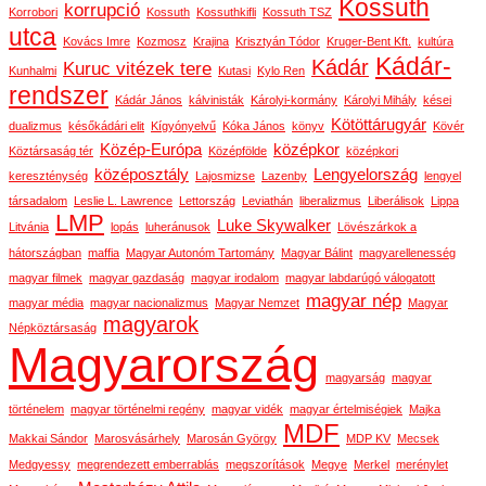
Kossuth
korrupció
Korrobori
Kossuth
Kossuthkifli
Kossuth TSZ
utca
Kovács Imre
Kozmosz
Krajina
Krisztyán Tódor
Kruger-Bent Kft.
kultúra
Kádár-
Kádár
Kuruc vitézek tere
Kunhalmi
Kutasi
Kylo Ren
rendszer
Kádár János
kálvinisták
Károlyi-kormány
Károlyi Mihály
kései
Kötöttárugyár
dualizmus
későkádári elit
Kígyónyelvű
Kóka János
könyv
Kövér
Közép-Európa
középkor
Köztársaság tér
Középfölde
középkori
középosztály
Lengyelország
kereszténység
Lajosmizse
Lazenby
lengyel
társadalom
Leslie L. Lawrence
Lettország
Leviathán
liberalizmus
Liberálisok
Lippa
LMP
Luke Skywalker
Litvánia
lopás
luheránusok
Lövészárkok a
hátországban
maffia
Magyar Autonóm Tartomány
Magyar Bálint
magyarellenesség
magyar filmek
magyar gazdaság
magyar irodalom
magyar labdarúgó válogatott
magyar nép
magyar média
magyar nacionalizmus
Magyar Nemzet
Magyar
magyarok
Népköztársaság
Magyarország
magyarság
magyar
történelem
magyar történelmi regény
magyar vidék
magyar értelmiségiek
Majka
MDF
Makkai Sándor
Marosvásárhely
Marosán György
MDP KV
Mecsek
Medgyessy
megrendezett emberrablás
megszorítások
Megye
Merkel
merénylet