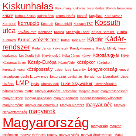
Kiskunhalas
Kiskunság
Kiskőrös
kivándorlás
Klónok támadása
KNKSE
Kohout Zoltán
kolonizáció
kommunisták
konteó
Kopjások
Kora tavasz
Kossuth
korrupció
Korrobori
Kossuth
Kossuthkifli
Kossuth TSZ
utca
Kovács Imre
Kozmosz
Krajina
Krisztyán Tódor
Kruger-Bent Kft.
kultúra
Kádár-
Kádár
Kuruc vitézek tere
Kunhalmi
Kutasi
Kylo Ren
rendszer
Kádár János
kálvinisták
Károlyi-kormány
Károlyi Mihály
kései
Kötöttárugyár
dualizmus
későkádári elit
Kígyónyelvű
Kóka János
könyv
Kövér
Közép-Európa
középkor
Köztársaság tér
Középfölde
középkori
középosztály
Lengyelország
kereszténység
Lajosmizse
Lazenby
lengyel
társadalom
Leslie L. Lawrence
Lettország
Leviathán
liberalizmus
Liberálisok
Lippa
LMP
Luke Skywalker
Litvánia
lopás
luheránusok
Lövészárkok a
hátországban
maffia
Magyar Autonóm Tartomány
Magyar Bálint
magyarellenesség
magyar filmek
magyar gazdaság
magyar irodalom
magyar labdarúgó válogatott
magyar nép
magyar média
magyar nacionalizmus
Magyar Nemzet
Magyar
magyarok
Népköztársaság
Magyarország
magyarság
magyar
történelem
magyar történelmi regény
magyar vidék
magyar értelmiségiek
Majka