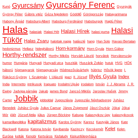
Gyurcsány Ferenc
Gyurcsány
Kunó
Gyurgyák
György Péter
Gábris vitéz
Géza fejedelem
Gödöllő
Görögország
Habayarimana
Habony Árpád
Habsburg Albert
Habsburg Ferdinánd
Habsburgok
Hajdú Péter
Halas
Halasi
Halasi Hírek
halasiak
Halasi Hét
halasi puma
Tükör
Halas Zsaru
halottak napja
halászlé
hang
Han Solo
Havasi Bertalan
Horn-kormány
hedonizmus
Hellasz
hidegháború
Horn Gyula
Horn Gábor
Horthy-rendszer
Horthy Miklós
Horváth László
horvátok
Horvátország
humor
Hungária
Hunyadi
Hunyadi utca
husziták
Huszárik Zoltán
hutuk
HVG
HÖK
háború
hígmagyarok
hígmagyarság
Hódmezővásárhely
hübrisz
Hősök ligete
I.
Illyés Gyula
Index
Rákóczi György
I. Szulejmán
I. Ulászló
igazi
II. József
India
Internetto
intrikusok
Irapuato
Irodalmi Ujság
irodalom
István
J. J. Abrams
J. R.
Ewing
Jadviga párnája
Jakab
james Bond
Jancsó Miklós
Jaroslav Hašek
Jimmy
Jobbik
Carter
jobboldal
Jugoszlávia
Jugoszláv Néphadsereg
Juhász
Benedek
Juhász Gyula
Julius Caesar
János Zsigmond
Jászi Oszkár
Jókai
Jókai
Mór
jólét
József Attila
július
Jürgen Böcking
Kabuga
Kalasnyikov-ügy
kalasnyikovok
kapitalizmus
kamarillapolitika
Kardos György
Karesz
Kastyják János
Kate
Kelet
Blackwell
Katona
Katona István
Kayibanda
Kazinczy
Kecskemét
Kelet-
Európa
kelták
Kenobi
Kertváros
Kisfaludy
Kiskunfélegyháza