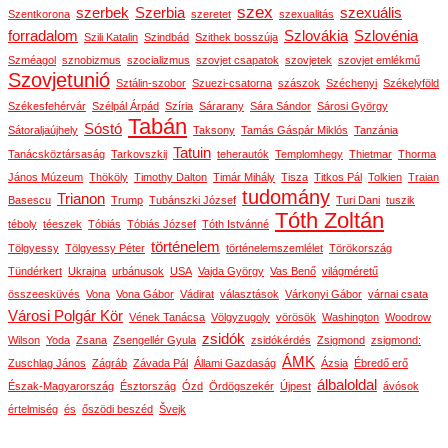
szex
szerbek
Szerbia
szexuális
Szentkorona
szeretet
szexualitás
forradalom
Szlovákia
Szlovénia
Szili Katalin
Szindbád
Szithek bosszúja
Szméagol
sznobizmus
szocializmus
szovjet csapatok
szovjetek
szovjet emlékmű
Szovjetunió
Sztálin-szobor
Szuezi-csatorna
szászok
Széchenyi
Székelyföld
Székesfehérvár
Szélpál Árpád
Szíria
Sárarany
Sára Sándor
Sárosi György
Tabán
Sóstó
Sátoraljaújhely
Taksony
Tamás Gáspár Miklós
Tanzánia
Tatuin
Tanácsköztársaság
Tarkovszkij
teherautók
Templomhegy
Thietmar
Thorma
János Múzeum
Thököly
Timothy Dalton
Timár Mihály
Tisza
Titkos Pál
Tolkien
Traian
tudomány
Trianon
Basescu
Trump
Tubánszki József
Turi Dani
tuszik
Tóth Zoltán
téboly
téeszek
Tóbiás
Tóbiás József
Tóth Istvánné
történelem
Tölgyessy
Tölgyessy Péter
történelemszemlélet
Törökország
Tündérkert
Ukrajna
urbánusok
USA
Vajda György
Vas Benő
világméretű
összeesküvés
Vona
Vona Gábor
Vádirat
választások
Várkonyi Gábor
várnai csata
Városi Polgár Kör
Vének Tanácsa
Völgyzugoly
vörösök
Washington
Woodrow
zsidók
Wilson
Yoda
Zsana
Zsengellér Gyula
zsidókérdés
Zsigmond
zsigmond:
ÁMK
Zuschlag János
Zágráb
Závada Pál
Állami Gazdaság
Ázsia
Ébredő erő
álbaloldal
Észak-Magyarország
Észtország
Ózd
Ördögszekér
Újpest
ávósok
értelmiség
és
őszödi beszéd
Švejk