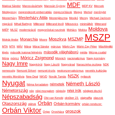
MDF
Makkai Sándor
Marosvásárhely
Marosán György
MDP KV
Mecsek
Medgyessy
megrendezett emberrablás
megszorítások
Megye
Merkel
merénylet
Mesterházy Attila
Mesterházy
Mesterjátszma
Mexikó
Mezey
Michael Jackson
migráció
Mihail Bathtyin
Millerand
Millerand-levél
Milosevics
minimálbér
Mitterand
Moldova
MIÉP
MLSZ
modernizáció
mogyoróskai ruszinok
Mohács
Mokka
MSZP
Moszkva
MSZMP
Monarchia
Molnár Andor
Moore
MTA
MTK
MÁV
Márai
Márai Sándor
március
Márki-Zay
Márki-Zay Péter
Másfélmillió
második világháború
lépés
második katonai felmérés
média
Mézga család
Móricz Zsigmond
Mória
móricz
Münnich
nacionalizmus
Nagy-kormány
Nagy Imre
Nagykörút
Nagy László
Nagyvárad
Naraszinha oszlopa
NDK
nemesség
Nemzeti Sírkert
nemzeti érzés
neokonzervativizmus
nevetés kultúrája
NSZK
nevetés Mordóvia
New Deal
NKVD
Novák Tamás
nyilasok
Nyugat
Németh László
németek
Néma forradalom
Németország
népi írók
nép
népi mozgalom
népiség
népligeti diszkó
Népszabadság
Obi-van Kenobi
október 23.
olajmaffia
olaszok
Orbán
Olaszország
Orbán-kormány
oláhok
orbán-rendszer:
Orbán Viktor
oroszok
Origo
Orosháza