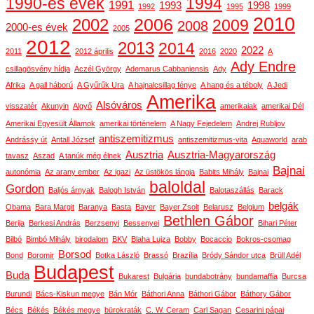
1990-es évek
1994
1991
1993
1998
1992
1995
1999
2010
2006
2002
2009
2008
2000-es évek
2005
2012
2013
2014
2022
2011
2012 április
2016
2020
A
Ady Endre
csillagösvény hídja
Aczél György
Ademarus Cabbaniensis
Ady
Afrika
A gall háború
A Gyűrűk Ura
A hajnalcsillag fénye
A hang és a téboly
A Jedi
Amerika
Alsóváros
visszatér
Akunyin
Algyő
amerikaiak
amerikai Dél
Amerikai Egyesült Államok
amerikai történelem
A Nagy Fejedelem
Andrej Rubljov
antiszemitizmus
Andrássy út
Antall József
antiszemitizmus-vita
Aquaworld
arab
Ausztria
Ausztria-Magyarország
tavasz
Aszad
A tanúk még élnek
Bajnai
autonómia
Az arany ember
Az igazi
Az üstökös lángja
Babits Mihály
Bajnai
baloldal
Gordon
Baljós árnyak
Balogh István
Balotaszállás
Barack
belgák
Obama
Bara Margit
Baranya
Basta
Bayer
Bayer Zsolt
Belarusz
Belgium
Bethlen Gábor
Berija
Berkesi András
Berzsenyi
Bessenyei
Bihari Péter
Bilbó
Bimbó Mihály
birodalom
BKV
Blaha Lujza
Bobby
Bocaccio
Bokros-csomag
Borsod
Bond
Boromir
Botka László
Brassó
Brazília
Bródy Sándor utca
Brüll Adél
Budapest
Buda
Bukarest
Bulgária
bundabotrány
bundamaffia
Burcsa
Burundi
Bács-Kiskun megye
Bán Mór
Báthori Anna
Báthori Gábor
Báthory Gábor
Bécs
Békés
Békés megye
bürokraták
C. W. Ceram
Carl Sagan
Cesarini pápai