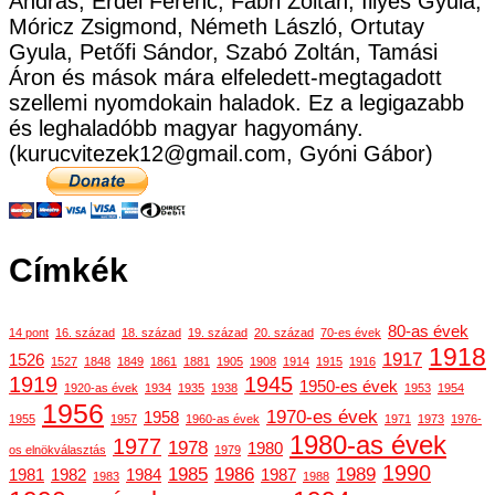
András, Erdei Ferenc, Fábri Zoltán, Illyés Gyula,
Móricz Zsigmond, Németh László, Ortutay
Gyula, Petőfi Sándor, Szabó Zoltán, Tamási
Áron és mások mára elfeledett-megtagadott
szellemi nyomdokain haladok. Ez a legigazabb
és leghaladóbb magyar hagyomány.
(kurucvitezek12@gmail.com, Gyóni Gábor)
Címkék
80-as évek
14 pont
16. század
18. század
19. század
20. század
70-es évek
1918
1917
1526
1527
1848
1849
1861
1881
1905
1908
1914
1915
1916
1919
1945
1950-es évek
1920-as évek
1934
1935
1938
1953
1954
1956
1970-es évek
1958
1955
1957
1960-as évek
1971
1973
1976-
1980-as évek
1977
1978
1980
os elnökválasztás
1979
1990
1985
1986
1989
1981
1982
1984
1987
1983
1988