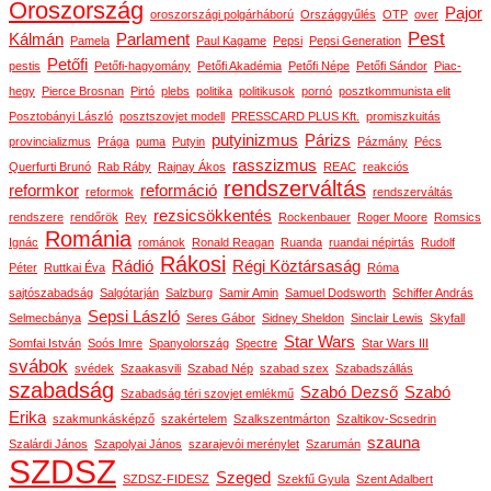
Oroszország
Pajor
oroszországi polgárháború
Országgyűlés
OTP
over
Pest
Kálmán
Parlament
Pamela
Paul Kagame
Pepsi
Pepsi Generation
Petőfi
pestis
Petőfi-hagyomány
Petőfi Akadémia
Petőfi Népe
Petőfi Sándor
Piac-
hegy
Pierce Brosnan
Pirtó
plebs
politika
politikusok
pornó
posztkommunista elit
Posztobányi László
posztszovjet modell
PRESSCARD PLUS Kft.
promiszkuitás
putyinizmus
Párizs
provincializmus
Prága
puma
Putyin
Pázmány
Pécs
rasszizmus
Querfurti Brunó
Rab Ráby
Rajnay Ákos
REAC
reakciós
rendszerváltás
reformkor
reformáció
reformok
rendszerváltás
rezsicsökkentés
rendszere
rendőrök
Rey
Rockenbauer
Roger Moore
Romsics
Románia
Ignác
románok
Ronald Reagan
Ruanda
ruandai népirtás
Rudolf
Rákosi
Rádió
Régi Köztársaság
Péter
Ruttkai Éva
Róma
sajtószabadság
Salgótarján
Salzburg
Samir Amin
Samuel Dodsworth
Schiffer András
Sepsi László
Selmecbánya
Seres Gábor
Sidney Sheldon
Sinclair Lewis
Skyfall
Star Wars
Somfai István
Soós Imre
Spanyolország
Spectre
Star Wars III
svábok
svédek
Szaakasvili
Szabad Nép
szabad szex
Szabadszállás
szabadság
Szabó Dezső
Szabó
Szabadság téri szovjet emlékmű
Erika
szakmunkásképző
szakértelem
Szalkszentmárton
Szaltikov-Scsedrin
szauna
Szalárdi János
Szapolyai János
szarajevói merénylet
Szarumán
SZDSZ
Szeged
SZDSZ-FIDESZ
Szekfű Gyula
Szent Adalbert