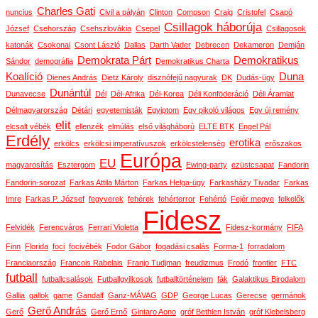
Charles Gati
nuncius
Civil a pályán
Clinton
Compson
Craig
Cristofel
Csapó
Csillagok háborúja
József
Csehország
Csehszlovákia
Csepel
Csillagosok
katonák
Csokonai
Csont László
Dallas
Darth Vader
Debrecen
Dekameron
Demján
Demokrata Párt
Demokratikus
Sándor
demográfia
Demokratikus Charta
Koalíció
Duna
Dienes András
Dietz Károly
disznófejű nagyurak
DK
Dudás-ügy
Dunántúl
Dunavecse
Dél
Dél-Afrika
Dél-Korea
Déli Konföderáció
Déli Áramlat
Délmagyarország
Détári
egyetemisták
Egyiptom
Egy pikoló világos
Egy új remény
elit
elcsalt vébék
ellenzék
elmúlás
első világháború
ELTE BTK
Engel Pál
Erdély
erotika
erkölcs
erkölcsi imperatívuszok
erkölcstelenség
erőszakos
Európa
EU
magyarosítás
Esztergom
Ewing-party
ezüstcsapat
Fandorin
Fandorin-sorozat
Farkas Attila Márton
Farkas Helga-ügy
Farkasházy Tivadar
Farkas
Imre
Farkas P. József
fegyverek
fehérek
fehérterror
Fehértó
Fejér megye
felkelők
Fidesz
Felvidék
Ferencváros
Ferrari Violetta
Fidesz-kormány
FIFA
Finn
Florida
foci
focivébék
Fodor Gábor
fogadási csalás
Forma-1
forradalom
Franciaország
Francois Rabelais
Franjo Tudjman
freudizmus
Frodó
frontier
FTC
futball
futballcsalások
Futballgyilkosok
futballtörténelem
fák
Galaktikus Birodalom
Gallia
gallok
game
Gandalf
Ganz-MÁVAG
GDP
George Lucas
Gerecse
germánok
Gerő András
Gerő
Gerő Ernő
Gintaro Aono
gróf Bethlen István
gróf Klebelsberg