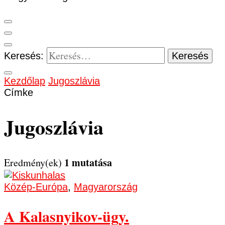
Keresés:
Kezdőlap
Jugoszlávia
Címke
Jugoszlávia
1 mutatása
Eredmény(ek)
Közép-Európa
,
Magyarország
A Kalasnyikov-ügy.