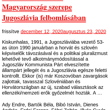
Magyarország szerepe
Jugoszlávia felbomlásában
frissítve
december 12, 2020
augusztus 23, 2020
Kiskunhalas, 1991, a Jugoszláviába vezető 53-
as úton 1990 januárban a horvát és szlovén
képviselők távozásával és a politikai pluralizmust
lehetővé tevő alkotmánymódosítással a
Jugoszláv Kommunista Párt elveszítette
állampárt jellegét és a Jugoszlávia egésze feletti
kontrollt. Ekkor (is) már Koszovóban zavargások
zajlottak, tavasszal Szlovéniában és
Horvátországban az új, szabad választások az
ellenzéki/nemzeti erők győzelmét hozták. A …
Ady Endre, Bartók Béla, Bibó István, Dienes