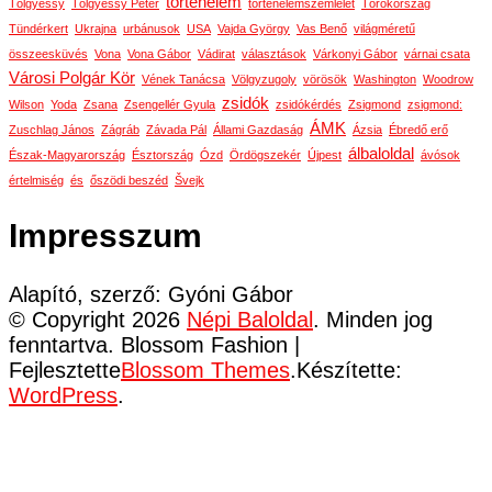
történelem
Tölgyessy
Tölgyessy Péter
történelemszemlélet
Törökország
Tündérkert
Ukrajna
urbánusok
USA
Vajda György
Vas Benő
világméretű
összeesküvés
Vona
Vona Gábor
Vádirat
választások
Várkonyi Gábor
várnai csata
Városi Polgár Kör
Vének Tanácsa
Völgyzugoly
vörösök
Washington
Woodrow
zsidók
Wilson
Yoda
Zsana
Zsengellér Gyula
zsidókérdés
Zsigmond
zsigmond:
ÁMK
Zuschlag János
Zágráb
Závada Pál
Állami Gazdaság
Ázsia
Ébredő erő
álbaloldal
Észak-Magyarország
Észtország
Ózd
Ördögszekér
Újpest
ávósok
értelmiség
és
őszödi beszéd
Švejk
Impresszum
Alapító, szerző: Gyóni Gábor
© Copyright 2026
Népi Baloldal
. Minden jog
fenntartva.
Blossom Fashion |
Fejlesztette
Blossom Themes
.Készítette:
WordPress
.