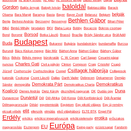
autonómia
Az arany ember
Az igazi
Az üstökös lángja
Babits Mihály
Bajnai
baloldal
Gordon
Baljós árnyak
Balogh István
Balotaszállás
Barack
belgák
Obama
Bara Margit
Baranya
Basta
Bayer
Bayer Zsolt
Belarusz
Belgium
Bethlen Gábor
Berija
Berkesi András
Berzsenyi
Bessenyei
Bihari Péter
Bilbó
Bimbó Mihály
birodalom
BKV
Blaha Lujza
Bobby
Bocaccio
Bokros-csomag
Borsod
Bond
Boromir
Botka László
Brassó
Brazília
Bródy Sándor utca
Brüll Adél
Budapest
Buda
Bukarest
Bulgária
bundabotrány
bundamaffia
Burcsa
Burundi
Bács-Kiskun megye
Bán Mór
Báthori Anna
Báthori Gábor
Báthory Gábor
Bécs
Békés
Békés megye
bürokraták
C. W. Ceram
Carl Sagan
Cesarini pápai
Charles Gati
nuncius
Civil a pályán
Clinton
Compson
Craig
Cristofel
Csapó
Csillagok háborúja
József
Csehország
Csehszlovákia
Csepel
Csillagosok
katonák
Csokonai
Csont László
Dallas
Darth Vader
Debrecen
Dekameron
Demján
Demokrata Párt
Demokratikus
Sándor
demográfia
Demokratikus Charta
Koalíció
Duna
Dienes András
Dietz Károly
disznófejű nagyurak
DK
Dudás-ügy
Dunántúl
Dunavecse
Dél
Dél-Afrika
Dél-Korea
Déli Konföderáció
Déli Áramlat
Délmagyarország
Détári
egyetemisták
Egyiptom
Egy pikoló világos
Egy új remény
elit
elcsalt vébék
ellenzék
elmúlás
első világháború
ELTE BTK
Engel Pál
Erdély
erotika
erkölcs
erkölcsi imperatívuszok
erkölcstelenség
erőszakos
Európa
EU
magyarosítás
Esztergom
Ewing-party
ezüstcsapat
Fandorin