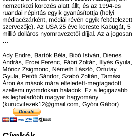
nemzetközi körözés alatt állt, és az 1994-es
ruandai népirtás egyik gyanúsítottja (helyi
médiacézárként, médiái révén egyik feltételezett
szervezője). Az USA 25 éve kereste Kabugát, 5
millió dolláros nyomravezetői díjjal. Az a jogosan
…
Ady Endre, Bartók Béla, Bibó István, Dienes
András, Erdei Ferenc, Fábri Zoltán, Illyés Gyula,
Móricz Zsigmond, Németh László, Ortutay
Gyula, Petőfi Sándor, Szabó Zoltán, Tamási
Áron és mások mára elfeledett-megtagadott
szellemi nyomdokain haladok. Ez a legigazabb
és leghaladóbb magyar hagyomány.
(kurucvitezek12@gmail.com, Gyóni Gábor)
Címkék