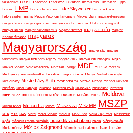
társadalom
Leslie L. Lawrence
Lettország
Leviathán
liberalizmus
Liberálisok
Lippa
LMP
Luke Skywalker
Litvánia
lopás
luheránusok
Lövészárkok a
hátországban
maffia
Magyar Autonóm Tartomány
Magyar Bálint
magyarellenesség
magyar filmek
magyar gazdaság
magyar irodalom
magyar labdarúgó válogatott
magyar nép
magyar média
magyar nacionalizmus
Magyar Nemzet
Magyar
magyarok
Népköztársaság
Magyarország
magyarság
magyar
történelem
magyar történelmi regény
magyar vidék
magyar értelmiségiek
Majka
MDF
Makkai Sándor
Marosvásárhely
Marosán György
MDP KV
Mecsek
Medgyessy
megrendezett emberrablás
megszorítások
Megye
Merkel
merénylet
Mesterházy Attila
Mesterházy
Mesterjátszma
Mexikó
Mezey
Michael Jackson
migráció
Mihail Bathtyin
Millerand
Millerand-levél
Milosevics
minimálbér
Mitterand
Moldova
MIÉP
MLSZ
modernizáció
mogyoróskai ruszinok
Mohács
Mokka
MSZP
Moszkva
MSZMP
Monarchia
Molnár Andor
Moore
MTA
MTK
MÁV
Márai
Márai Sándor
március
Márki-Zay
Márki-Zay Péter
Másfélmillió
második világháború
lépés
második katonai felmérés
média
Mézga család
Móricz Zsigmond
Mória
móricz
Münnich
nacionalizmus
Nagy-kormány