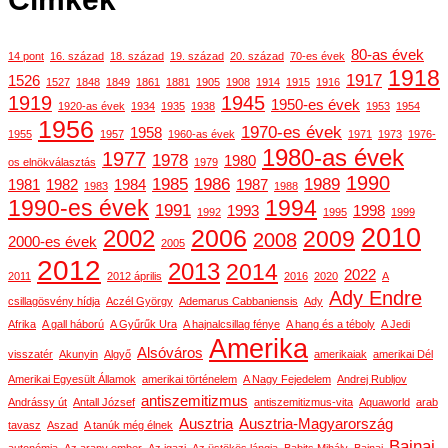
80-as évek
14 pont
16. század
18. század
19. század
20. század
70-es évek
1918
1917
1526
1527
1848
1849
1861
1881
1905
1908
1914
1915
1916
1919
1945
1950-es évek
1920-as évek
1934
1935
1938
1953
1954
1956
1970-es évek
1958
1955
1957
1960-as évek
1971
1973
1976-
1980-as évek
1977
1978
1980
os elnökválasztás
1979
1990
1985
1986
1989
1981
1982
1984
1987
1983
1988
1990-es évek
1994
1991
1993
1998
1992
1995
1999
2010
2006
2002
2009
2008
2000-es évek
2005
2012
2013
2014
2022
2011
2012 április
2016
2020
A
Ady Endre
csillagösvény hídja
Aczél György
Ademarus Cabbaniensis
Ady
Afrika
A gall háború
A Gyűrűk Ura
A hajnalcsillag fénye
A hang és a téboly
A Jedi
Amerika
Alsóváros
visszatér
Akunyin
Algyő
amerikaiak
amerikai Dél
Amerikai Egyesült Államok
amerikai történelem
A Nagy Fejedelem
Andrej Rubljov
antiszemitizmus
Andrássy út
Antall József
antiszemitizmus-vita
Aquaworld
arab
Ausztria
Ausztria-Magyarország
tavasz
Aszad
A tanúk még élnek
Bajnai