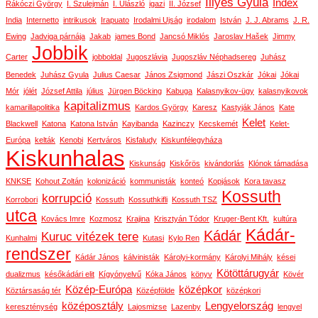
Illyés Gyula
Index
Rákóczi György
I. Szulejmán
I. Ulászló
igazi
II. József
India
Internetto
intrikusok
Irapuato
Irodalmi Ujság
irodalom
István
J. J. Abrams
J. R.
Ewing
Jadviga párnája
Jakab
james Bond
Jancsó Miklós
Jaroslav Hašek
Jimmy
Jobbik
Carter
jobboldal
Jugoszlávia
Jugoszláv Néphadsereg
Juhász
Benedek
Juhász Gyula
Julius Caesar
János Zsigmond
Jászi Oszkár
Jókai
Jókai
Mór
jólét
József Attila
július
Jürgen Böcking
Kabuga
Kalasnyikov-ügy
kalasnyikovok
kapitalizmus
kamarillapolitika
Kardos György
Karesz
Kastyják János
Kate
Kelet
Blackwell
Katona
Katona István
Kayibanda
Kazinczy
Kecskemét
Kelet-
Európa
kelták
Kenobi
Kertváros
Kisfaludy
Kiskunfélegyháza
Kiskunhalas
Kiskunság
Kiskőrös
kivándorlás
Klónok támadása
KNKSE
Kohout Zoltán
kolonizáció
kommunisták
konteó
Kopjások
Kora tavasz
Kossuth
korrupció
Korrobori
Kossuth
Kossuthkifli
Kossuth TSZ
utca
Kovács Imre
Kozmosz
Krajina
Krisztyán Tódor
Kruger-Bent Kft.
kultúra
Kádár-
Kádár
Kuruc vitézek tere
Kunhalmi
Kutasi
Kylo Ren
rendszer
Kádár János
kálvinisták
Károlyi-kormány
Károlyi Mihály
kései
Kötöttárugyár
dualizmus
későkádári elit
Kígyónyelvű
Kóka János
könyv
Kövér
Közép-Európa
középkor
Köztársaság tér
Középfölde
középkori
középosztály
Lengyelország
kereszténység
Lajosmizse
Lazenby
lengyel