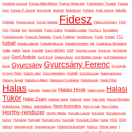
Fandorin-sorozat
Farkas Attila Márton
Farkas Helga-ügy
Farkasházy Tivadar
Farkas
Imre
Farkas P. József
fegyverek
fehérek
fehérterror
Fehértó
Fejér megye
felkelők
Fidesz
Felvidék
Ferencváros
Ferrari Violetta
Fidesz-kormány
FIFA
Finn
Florida
foci
focivébék
Fodor Gábor
fogadási csalás
Forma-1
forradalom
Franciaország
Francois Rabelais
Franjo Tudjman
freudizmus
Frodó
frontier
FTC
futball
futballcsalások
Futballgyilkosok
futballtörténelem
fák
Galaktikus Birodalom
Gallia
gallok
game
Gandalf
Ganz-MÁVAG
GDP
George Lucas
Gerecse
germánok
Gerő András
Gerő
Gerő Ernő
Gintaro Aono
gróf Bethlen István
gróf Klebelsberg
Gyurcsány Ferenc
Gyurcsány
Kunó
Gyurgyák
György Péter
Gábris vitéz
Géza fejedelem
Gödöllő
Görögország
Habayarimana
Habony Árpád
Habsburg Albert
Habsburg Ferdinánd
Habsburgok
Hajdú Péter
Halas
Halasi
Halasi Hírek
halasiak
Halasi Hét
halasi puma
Tükör
Halas Zsaru
halottak napja
halászlé
hang
Han Solo
Havasi Bertalan
Horn-kormány
hedonizmus
Hellasz
hidegháború
Horn Gyula
Horn Gábor
Horthy-rendszer
Horthy Miklós
Horváth László
horvátok
Horvátország
humor
Hungária
Hunyadi
Hunyadi utca
husziták
Huszárik Zoltán
hutuk
HVG
HÖK
háború
hígmagyarok
hígmagyarság
Hódmezővásárhely
hübrisz
Hősök ligete
I.