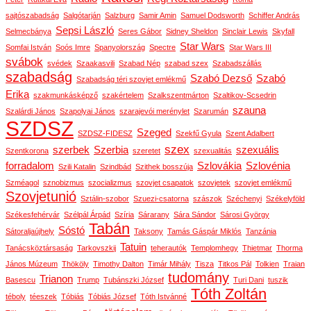
sajtószabadság
Salgótarján
Salzburg
Samir Amin
Samuel Dodsworth
Schiffer András
Sepsi László
Selmecbánya
Seres Gábor
Sidney Sheldon
Sinclair Lewis
Skyfall
Star Wars
Somfai István
Soós Imre
Spanyolország
Spectre
Star Wars III
svábok
svédek
Szaakasvili
Szabad Nép
szabad szex
Szabadszállás
szabadság
Szabó Dezső
Szabó
Szabadság téri szovjet emlékmű
Erika
szakmunkásképző
szakértelem
Szalkszentmárton
Szaltikov-Scsedrin
szauna
Szalárdi János
Szapolyai János
szarajevói merénylet
Szarumán
SZDSZ
Szeged
SZDSZ-FIDESZ
Szekfű Gyula
Szent Adalbert
szex
szerbek
Szerbia
szexuális
Szentkorona
szeretet
szexualitás
forradalom
Szlovákia
Szlovénia
Szili Katalin
Szindbád
Szithek bosszúja
Szméagol
sznobizmus
szocializmus
szovjet csapatok
szovjetek
szovjet emlékmű
Szovjetunió
Sztálin-szobor
Szuezi-csatorna
szászok
Széchenyi
Székelyföld
Székesfehérvár
Szélpál Árpád
Szíria
Sárarany
Sára Sándor
Sárosi György
Tabán
Sóstó
Sátoraljaújhely
Taksony
Tamás Gáspár Miklós
Tanzánia
Tatuin
Tanácsköztársaság
Tarkovszkij
teherautók
Templomhegy
Thietmar
Thorma
János Múzeum
Thököly
Timothy Dalton
Timár Mihály
Tisza
Titkos Pál
Tolkien
Traian
tudomány
Trianon
Basescu
Trump
Tubánszki József
Turi Dani
tuszik
Tóth Zoltán
téboly
téeszek
Tóbiás
Tóbiás József
Tóth Istvánné