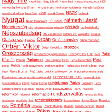
Nagy Imre
Nagykörút
Nagy László
Nagyvárad
Naraszinha oszlopa
NDK
nemesség
Nemzeti Sírkert
nemzeti érzés
neokonzervativizmus
nevetés kultúrája
NSZK
nevetés Mordóvia
New Deal
NKVD
Novák Tamás
nyilasok
Nyugat
Németh László
németek
Néma forradalom
Németország
népi írók
nép
népi mozgalom
népiség
népligeti diszkó
Népszabadság
Obi-van Kenobi
október 23.
olajmaffia
olaszok
Orbán
Olaszország
Orbán-kormány
oláhok
orbán-rendszer:
Orbán Viktor
oroszok
Origo
Orosháza
Oroszország
Pajor
oroszországi polgárháború
Országgyűlés
OTP
over
Pest
Kálmán
Parlament
Pamela
Paul Kagame
Pepsi
Pepsi Generation
Petőfi
pestis
Petőfi-hagyomány
Petőfi Akadémia
Petőfi Népe
Petőfi Sándor
Piac-
hegy
Pierce Brosnan
Pirtó
plebs
politika
politikusok
pornó
posztkommunista elit
Posztobányi László
posztszovjet modell
PRESSCARD PLUS Kft.
promiszkuitás
putyinizmus
Párizs
provincializmus
Prága
puma
Putyin
Pázmány
Pécs
rasszizmus
Querfurti Brunó
Rab Ráby
Rajnay Ákos
REAC
reakciós
rendszerváltás
reformkor
reformáció
reformok
rendszerváltás
rezsicsökkentés
rendszere
rendőrök
Rey
Rockenbauer
Roger Moore
Romsics
Románia
Ignác
románok
Ronald Reagan
Ruanda
ruandai népirtás
Rudolf
Rákosi
Rádió
Régi Köztársaság
Péter
Ruttkai Éva
Róma