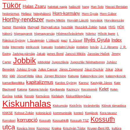
Tükör
Halas Zsaru
halottak napja
halászlé
hang
Han Solo
Havasi Bertalan
Horn-kormány
hedonizmus
Hellasz
hidegháború
Horn Gyula
Horn Gábor
Horthy-rendszer
Horthy Miklós
Horváth László
horvátok
Horvátország
humor
Hungária
Hunyadi
Hunyadi utca
husziták
Huszárik Zoltán
hutuk
HVG
HÖK
háború
hígmagyarok
hígmagyarság
Hódmezővásárhely
hübrisz
Hősök ligete
I.
Illyés Gyula
Index
Rákóczi György
I. Szulejmán
I. Ulászló
igazi
II. József
India
Internetto
intrikusok
Irapuato
Irodalmi Ujság
irodalom
István
J. J. Abrams
J. R.
Ewing
Jadviga párnája
Jakab
james Bond
Jancsó Miklós
Jaroslav Hašek
Jimmy
Jobbik
Carter
jobboldal
Jugoszlávia
Jugoszláv Néphadsereg
Juhász
Benedek
Juhász Gyula
Julius Caesar
János Zsigmond
Jászi Oszkár
Jókai
Jókai
Mór
jólét
József Attila
július
Jürgen Böcking
Kabuga
Kalasnyikov-ügy
kalasnyikovok
kapitalizmus
kamarillapolitika
Kardos György
Karesz
Kastyják János
Kate
Kelet
Blackwell
Katona
Katona István
Kayibanda
Kazinczy
Kecskemét
Kelet-
Európa
kelták
Kenobi
Kertváros
Kisfaludy
Kiskunfélegyháza
Kiskunhalas
Kiskunság
Kiskőrös
kivándorlás
Klónok támadása
KNKSE
Kohout Zoltán
kolonizáció
kommunisták
konteó
Kopjások
Kora tavasz
Kossuth
korrupció
Korrobori
Kossuth
Kossuthkifli
Kossuth TSZ
utca
Kovács Imre
Kozmosz
Krajina
Krisztyán Tódor
Kruger-Bent Kft.
kultúra