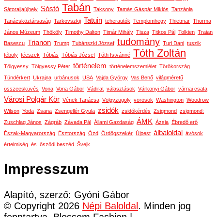
Tabán
Sóstó
Sátoraljaújhely
Taksony
Tamás Gáspár Miklós
Tanzánia
Tatuin
Tanácsköztársaság
Tarkovszkij
teherautók
Templomhegy
Thietmar
Thorma
János Múzeum
Thököly
Timothy Dalton
Timár Mihály
Tisza
Titkos Pál
Tolkien
Traian
tudomány
Trianon
Basescu
Trump
Tubánszki József
Turi Dani
tuszik
Tóth Zoltán
téboly
téeszek
Tóbiás
Tóbiás József
Tóth Istvánné
történelem
Tölgyessy
Tölgyessy Péter
történelemszemlélet
Törökország
Tündérkert
Ukrajna
urbánusok
USA
Vajda György
Vas Benő
világméretű
összeesküvés
Vona
Vona Gábor
Vádirat
választások
Várkonyi Gábor
várnai csata
Városi Polgár Kör
Vének Tanácsa
Völgyzugoly
vörösök
Washington
Woodrow
zsidók
Wilson
Yoda
Zsana
Zsengellér Gyula
zsidókérdés
Zsigmond
zsigmond:
ÁMK
Zuschlag János
Zágráb
Závada Pál
Állami Gazdaság
Ázsia
Ébredő erő
álbaloldal
Észak-Magyarország
Észtország
Ózd
Ördögszekér
Újpest
ávósok
értelmiség
és
őszödi beszéd
Švejk
Impresszum
Alapító, szerző: Gyóni Gábor
© Copyright 2026
Népi Baloldal
. Minden jog
fenntartva.
Blossom Fashion |