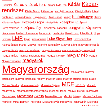
Kádár-
Kádár
Kuruc vitézek tere
Kunhalmi
Kutasi
Kylo Ren
rendszer
Kádár János
kálvinisták
Károlyi-kormány
Károlyi Mihály
kései
Kötöttárugyár
dualizmus
későkádári elit
Kígyónyelvű
Kóka János
könyv
Kövér
Közép-Európa
középkor
Köztársaság tér
Középfölde
középkori
középosztály
Lengyelország
kereszténység
Lajosmizse
Lazenby
lengyel
társadalom
Leslie L. Lawrence
Lettország
Leviathán
liberalizmus
Liberálisok
Lippa
LMP
Luke Skywalker
Litvánia
lopás
luheránusok
Lövészárkok a
hátországban
maffia
Magyar Autonóm Tartomány
Magyar Bálint
magyarellenesség
magyar filmek
magyar gazdaság
magyar irodalom
magyar labdarúgó válogatott
magyar nép
magyar média
magyar nacionalizmus
Magyar Nemzet
Magyar
magyarok
Népköztársaság
Magyarország
magyarság
magyar
történelem
magyar történelmi regény
magyar vidék
magyar értelmiségiek
Majka
MDF
Makkai Sándor
Marosvásárhely
Marosán György
MDP KV
Mecsek
Medgyessy
megrendezett emberrablás
megszorítások
Megye
Merkel
merénylet
Mesterházy Attila
Mesterházy
Mesterjátszma
Mexikó
Mezey
Michael Jackson
migráció
Mihail Bathtyin
Millerand
Millerand-levél
Milosevics
minimálbér
Mitterand