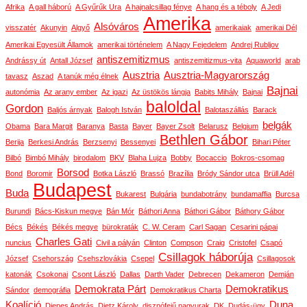
Afrika
A gall háború
A Gyűrűk Ura
A hajnalcsillag fénye
A hang és a téboly
A Jedi
Amerika
Alsóváros
visszatér
Akunyin
Algyő
amerikaiak
amerikai Dél
Amerikai Egyesült Államok
amerikai történelem
A Nagy Fejedelem
Andrej Rubljov
antiszemitizmus
Andrássy út
Antall József
antiszemitizmus-vita
Aquaworld
arab
Ausztria
Ausztria-Magyarország
tavasz
Aszad
A tanúk még élnek
Bajnai
autonómia
Az arany ember
Az igazi
Az üstökös lángja
Babits Mihály
Bajnai
baloldal
Gordon
Baljós árnyak
Balogh István
Balotaszállás
Barack
belgák
Obama
Bara Margit
Baranya
Basta
Bayer
Bayer Zsolt
Belarusz
Belgium
Bethlen Gábor
Berija
Berkesi András
Berzsenyi
Bessenyei
Bihari Péter
Bilbó
Bimbó Mihály
birodalom
BKV
Blaha Lujza
Bobby
Bocaccio
Bokros-csomag
Borsod
Bond
Boromir
Botka László
Brassó
Brazília
Bródy Sándor utca
Brüll Adél
Budapest
Buda
Bukarest
Bulgária
bundabotrány
bundamaffia
Burcsa
Burundi
Bács-Kiskun megye
Bán Mór
Báthori Anna
Báthori Gábor
Báthory Gábor
Bécs
Békés
Békés megye
bürokraták
C. W. Ceram
Carl Sagan
Cesarini pápai
Charles Gati
nuncius
Civil a pályán
Clinton
Compson
Craig
Cristofel
Csapó
Csillagok háborúja
József
Csehország
Csehszlovákia
Csepel
Csillagosok
katonák
Csokonai
Csont László
Dallas
Darth Vader
Debrecen
Dekameron
Demján
Demokrata Párt
Demokratikus
Sándor
demográfia
Demokratikus Charta
Koalíció
Duna
Dienes András
Dietz Károly
disznófejű nagyurak
DK
Dudás-ügy