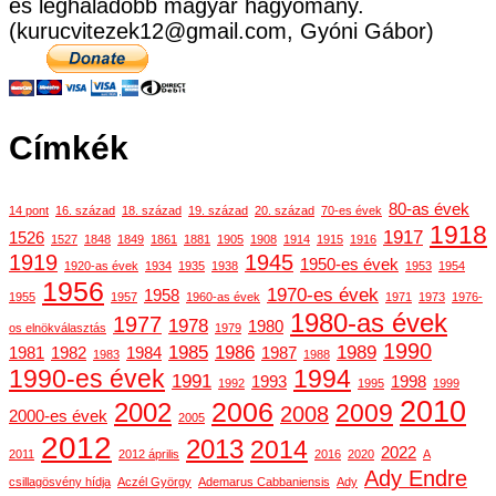
és leghaladóbb magyar hagyomány.
(kurucvitezek12@gmail.com, Gyóni Gábor)
Címkék
80-as évek
14 pont
16. század
18. század
19. század
20. század
70-es évek
1918
1917
1526
1527
1848
1849
1861
1881
1905
1908
1914
1915
1916
1919
1945
1950-es évek
1920-as évek
1934
1935
1938
1953
1954
1956
1970-es évek
1958
1955
1957
1960-as évek
1971
1973
1976-
1980-as évek
1977
1978
1980
os elnökválasztás
1979
1990
1985
1986
1989
1981
1982
1984
1987
1983
1988
1990-es évek
1994
1991
1993
1998
1992
1995
1999
2010
2006
2002
2009
2008
2000-es évek
2005
2012
2013
2014
2022
2011
2012 április
2016
2020
A
Ady Endre
csillagösvény hídja
Aczél György
Ademarus Cabbaniensis
Ady