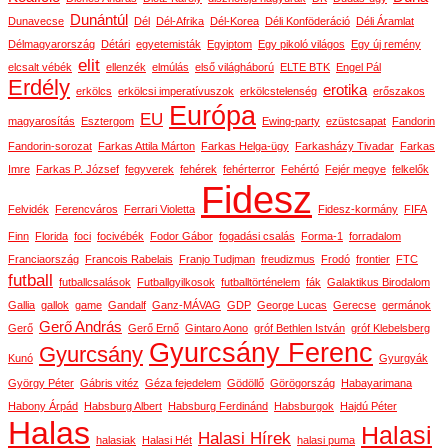
Dunántúl
Dunavecse
Dél
Dél-Afrika
Dél-Korea
Déli Konföderáció
Déli Áramlat
Délmagyarország
Détári
egyetemisták
Egyiptom
Egy pikoló világos
Egy új remény
elit
elcsalt vébék
ellenzék
elmúlás
első világháború
ELTE BTK
Engel Pál
Erdély
erotika
erkölcs
erkölcsi imperatívuszok
erkölcstelenség
erőszakos
Európa
EU
magyarosítás
Esztergom
Ewing-party
ezüstcsapat
Fandorin
Fandorin-sorozat
Farkas Attila Márton
Farkas Helga-ügy
Farkasházy Tivadar
Farkas
Imre
Farkas P. József
fegyverek
fehérek
fehérterror
Fehértó
Fejér megye
felkelők
Fidesz
Felvidék
Ferencváros
Ferrari Violetta
Fidesz-kormány
FIFA
Finn
Florida
foci
focivébék
Fodor Gábor
fogadási csalás
Forma-1
forradalom
Franciaország
Francois Rabelais
Franjo Tudjman
freudizmus
Frodó
frontier
FTC
futball
futballcsalások
Futballgyilkosok
futballtörténelem
fák
Galaktikus Birodalom
Gallia
gallok
game
Gandalf
Ganz-MÁVAG
GDP
George Lucas
Gerecse
germánok
Gerő András
Gerő
Gerő Ernő
Gintaro Aono
gróf Bethlen István
gróf Klebelsberg
Gyurcsány Ferenc
Gyurcsány
Kunó
Gyurgyák
György Péter
Gábris vitéz
Géza fejedelem
Gödöllő
Görögország
Habayarimana
Habony Árpád
Habsburg Albert
Habsburg Ferdinánd
Habsburgok
Hajdú Péter
Halas
Halasi
Halasi Hírek
halasiak
Halasi Hét
halasi puma