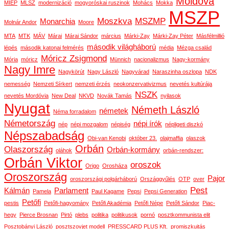
Moldova
MIÉP
MLSZ
modernizáció
mogyoróskai ruszinok
Mohács
Mokka
MSZP
Moszkva
MSZMP
Monarchia
Molnár Andor
Moore
MTA
MTK
MÁV
Márai
Márai Sándor
március
Márki-Zay
Márki-Zay Péter
Másfélmillió
második világháború
lépés
második katonai felmérés
média
Mézga család
Móricz Zsigmond
Mória
móricz
Münnich
nacionalizmus
Nagy-kormány
Nagy Imre
Nagykörút
Nagy László
Nagyvárad
Naraszinha oszlopa
NDK
nemesség
Nemzeti Sírkert
nemzeti érzés
neokonzervativizmus
nevetés kultúrája
NSZK
nevetés Mordóvia
New Deal
NKVD
Novák Tamás
nyilasok
Nyugat
Németh László
németek
Néma forradalom
Németország
népi írók
nép
népi mozgalom
népiség
népligeti diszkó
Népszabadság
Obi-van Kenobi
október 23.
olajmaffia
olaszok
Orbán
Olaszország
Orbán-kormány
oláhok
orbán-rendszer:
Orbán Viktor
oroszok
Origo
Orosháza
Oroszország
Pajor
oroszországi polgárháború
Országgyűlés
OTP
over
Pest
Kálmán
Parlament
Pamela
Paul Kagame
Pepsi
Pepsi Generation
Petőfi
pestis
Petőfi-hagyomány
Petőfi Akadémia
Petőfi Népe
Petőfi Sándor
Piac-
hegy
Pierce Brosnan
Pirtó
plebs
politika
politikusok
pornó
posztkommunista elit
Posztobányi László
posztszovjet modell
PRESSCARD PLUS Kft.
promiszkuitás