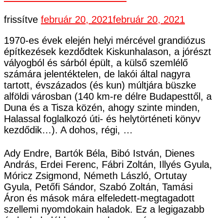
frissítve
február 20, 2021
február 20, 2021
1970-es évek elején helyi mércével grandiózus
építkezések kezdődtek Kiskunhalason, a jórészt
vályogból és sárból épült, a külső szemlélő
számára jelentéktelen, de lakói által nagyra
tartott, évszázados (és kun) múltjára büszke
alföldi városban (140 km-re délre Budapesttől, a
Duna és a Tisza közén, ahogy szinte minden,
Halassal foglalkozó úti- és helytörténeti könyv
kezdődik…). A dohos, régi, …
Ady Endre, Bartók Béla, Bibó István, Dienes
András, Erdei Ferenc, Fábri Zoltán, Illyés Gyula,
Móricz Zsigmond, Németh László, Ortutay
Gyula, Petőfi Sándor, Szabó Zoltán, Tamási
Áron és mások mára elfeledett-megtagadott
szellemi nyomdokain haladok. Ez a legigazabb