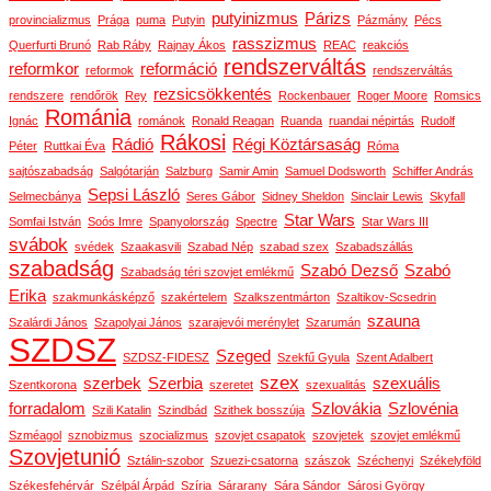
putyinizmus
Párizs
provincializmus
Prága
puma
Putyin
Pázmány
Pécs
rasszizmus
Querfurti Brunó
Rab Ráby
Rajnay Ákos
REAC
reakciós
rendszerváltás
reformkor
reformáció
reformok
rendszerváltás
rezsicsökkentés
rendszere
rendőrök
Rey
Rockenbauer
Roger Moore
Romsics
Románia
Ignác
románok
Ronald Reagan
Ruanda
ruandai népirtás
Rudolf
Rákosi
Rádió
Régi Köztársaság
Péter
Ruttkai Éva
Róma
sajtószabadság
Salgótarján
Salzburg
Samir Amin
Samuel Dodsworth
Schiffer András
Sepsi László
Selmecbánya
Seres Gábor
Sidney Sheldon
Sinclair Lewis
Skyfall
Star Wars
Somfai István
Soós Imre
Spanyolország
Spectre
Star Wars III
svábok
svédek
Szaakasvili
Szabad Nép
szabad szex
Szabadszállás
szabadság
Szabó Dezső
Szabó
Szabadság téri szovjet emlékmű
Erika
szakmunkásképző
szakértelem
Szalkszentmárton
Szaltikov-Scsedrin
szauna
Szalárdi János
Szapolyai János
szarajevói merénylet
Szarumán
SZDSZ
Szeged
SZDSZ-FIDESZ
Szekfű Gyula
Szent Adalbert
szex
szerbek
Szerbia
szexuális
Szentkorona
szeretet
szexualitás
forradalom
Szlovákia
Szlovénia
Szili Katalin
Szindbád
Szithek bosszúja
Szméagol
sznobizmus
szocializmus
szovjet csapatok
szovjetek
szovjet emlékmű
Szovjetunió
Sztálin-szobor
Szuezi-csatorna
szászok
Széchenyi
Székelyföld
Székesfehérvár
Szélpál Árpád
Szíria
Sárarany
Sára Sándor
Sárosi György