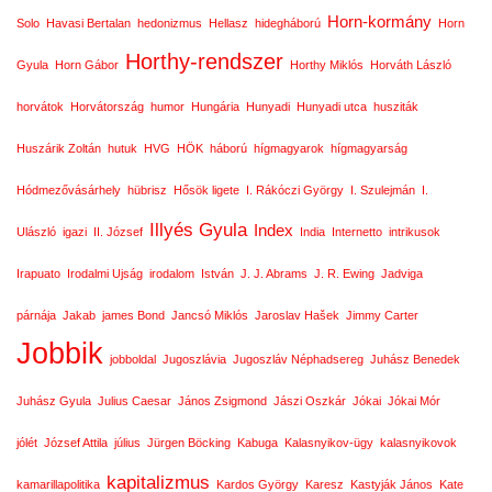
Horn-kormány
Solo
Havasi Bertalan
hedonizmus
Hellasz
hidegháború
Horn
Horthy-rendszer
Gyula
Horn Gábor
Horthy Miklós
Horváth László
horvátok
Horvátország
humor
Hungária
Hunyadi
Hunyadi utca
husziták
Huszárik Zoltán
hutuk
HVG
HÖK
háború
hígmagyarok
hígmagyarság
Hódmezővásárhely
hübrisz
Hősök ligete
I. Rákóczi György
I. Szulejmán
I.
Illyés Gyula
Index
Ulászló
igazi
II. József
India
Internetto
intrikusok
Irapuato
Irodalmi Ujság
irodalom
István
J. J. Abrams
J. R. Ewing
Jadviga
párnája
Jakab
james Bond
Jancsó Miklós
Jaroslav Hašek
Jimmy Carter
Jobbik
jobboldal
Jugoszlávia
Jugoszláv Néphadsereg
Juhász Benedek
Juhász Gyula
Julius Caesar
János Zsigmond
Jászi Oszkár
Jókai
Jókai Mór
jólét
József Attila
július
Jürgen Böcking
Kabuga
Kalasnyikov-ügy
kalasnyikovok
kapitalizmus
kamarillapolitika
Kardos György
Karesz
Kastyják János
Kate