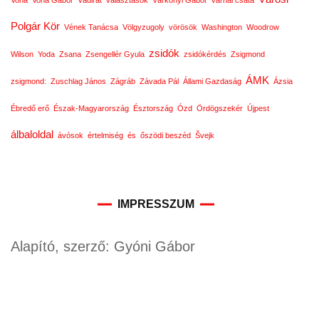
Vona
Vona Gábor
Vádirat
választások
Várkonyi Gábor
várnai csata
Polgár Kör
Vének Tanácsa
Völgyzugoly
vörösök
Washington
Woodrow
zsidók
Wilson
Yoda
Zsana
Zsengellér Gyula
zsidókérdés
Zsigmond
ÁMK
zsigmond:
Zuschlag János
Zágráb
Závada Pál
Állami Gazdaság
Ázsia
Ébredő erő
Észak-Magyarország
Észtország
Ózd
Ördögszekér
Újpest
álbaloldal
ávósok
értelmiség
és
őszödi beszéd
Švejk
IMPRESSZUM
Alapító, szerző: Gyóni Gábor