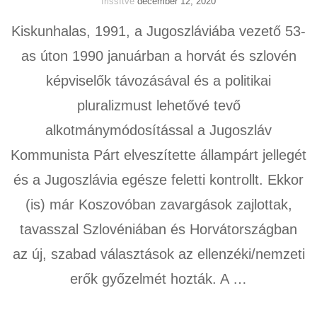
frissítve
december 12, 2020
Kiskunhalas, 1991, a Jugoszláviába vezető 53-
as úton 1990 januárban a horvát és szlovén
képviselők távozásával és a politikai
pluralizmust lehetővé tevő
alkotmánymódosítással a Jugoszláv
Kommunista Párt elveszítette állampárt jellegét
és a Jugoszlávia egésze feletti kontrollt. Ekkor
(is) már Koszovóban zavargások zajlottak,
tavasszal Szlovéniában és Horvátországban
az új, szabad választások az ellenzéki/nemzeti
erők győzelmét hozták. A …