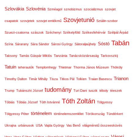
Szlovákia
Szlovénia
Szméagol
sznobizmus
szocializmus
szovjet
Szovjetunió
csapatok
szovjetek
szovjet emlékmű
Sztálin-szobor
Szuezi-csatorna
szászok
Széchenyi
Székelyföld
Székesfehérvár
Szélpál Árpád
Tabán
Sóstó
Szíria
Sárarany
Sára Sándor
Sárosi György
Sátoraljaújhely
Taksony
Tamás Gáspár Miklós
Tanzánia
Tanácsköztársaság
Tarkovszkij
Tatuin
teherautók
Templomhegy
Thietmar
Thorma János Múzeum
Thököly
Trianon
Timothy Dalton
Timár Mihály
Tisza
Titkos Pál
Tolkien
Traian Basescu
tudomány
Trump
Tubánszki József
Turi Dani
tuszik
téboly
téeszek
Tóth Zoltán
Tóbiás
Tóbiás József
Tóth Istvánné
Tölgyessy
történelem
Tölgyessy Péter
történelemszemlélet
Törökország
Tündérkert
Ukrajna
urbánusok
USA
Vajda György
Vas Benő
világméretű összeesküvés
Városi