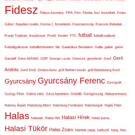
Fidesz
Fidesz-kormány
FIFA
Finn
Florida
foci
focivébék
Fodor
Gábor
fogadási csalás
Forma-1
forradalom
Franciaország
Francois Rabelais
futball
Franjo Tudjman
freudizmus
Frodó
frontier
FTC
futballcsalások
Futballgyilkosok
futballtörténelem
fák
Galaktikus Birodalom
Gallia
gallok
game
Gerő
Gandalf
Ganz-MÁVAG
GDP
George Lucas
Gerecse
germánok
Gerő
András
Gerő Ernő
Gintaro Aono
gróf Bethlen István
gróf Klebelsberg Kunó
Gyurcsány Ferenc
Gyurcsány
Gyurgyák
György Péter
Gábris vitéz
Géza fejedelem
Gödöllő
Görögország
Habayarimana
Habony Árpád
Habsburg Albert
Habsburg Ferdinánd
Habsburgok
Hajdú Péter
Halas
Halasi Hírek
halasiak
Halasi Hét
halasi puma
Halasi Tükör
Halas Zsaru
halottak napja
halászlé
hang
Han