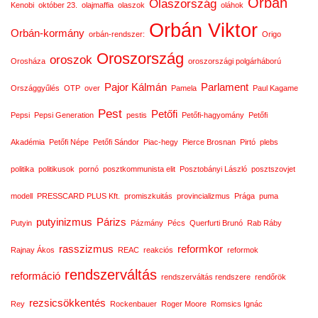
Orbán
Olaszország
Kenobi
október 23.
olajmaffia
olaszok
oláhok
Orbán Viktor
Orbán-kormány
orbán-rendszer:
Origo
Oroszország
oroszok
Orosháza
oroszországi polgárháború
Pajor Kálmán
Parlament
Országgyűlés
OTP
over
Pamela
Paul Kagame
Pest
Petőfi
Pepsi
Pepsi Generation
pestis
Petőfi-hagyomány
Petőfi
Akadémia
Petőfi Népe
Petőfi Sándor
Piac-hegy
Pierce Brosnan
Pirtó
plebs
politika
politikusok
pornó
posztkommunista elit
Posztobányi László
posztszovjet
modell
PRESSCARD PLUS Kft.
promiszkuitás
provincializmus
Prága
puma
putyinizmus
Párizs
Putyin
Pázmány
Pécs
Querfurti Brunó
Rab Ráby
rasszizmus
reformkor
Rajnay Ákos
REAC
reakciós
reformok
rendszerváltás
reformáció
rendszerváltás rendszere
rendőrök
rezsicsökkentés
Rey
Rockenbauer
Roger Moore
Romsics Ignác