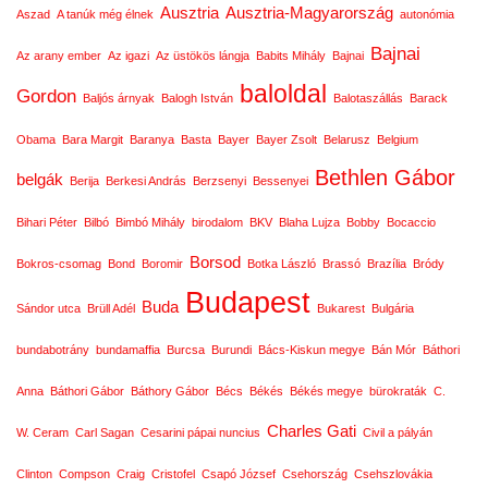
Ausztria
Ausztria-Magyarország
Aszad
A tanúk még élnek
autonómia
Bajnai
Az arany ember
Az igazi
Az üstökös lángja
Babits Mihály
Bajnai
baloldal
Gordon
Baljós árnyak
Balogh István
Balotaszállás
Barack
Obama
Bara Margit
Baranya
Basta
Bayer
Bayer Zsolt
Belarusz
Belgium
Bethlen Gábor
belgák
Berija
Berkesi András
Berzsenyi
Bessenyei
Bihari Péter
Bilbó
Bimbó Mihály
birodalom
BKV
Blaha Lujza
Bobby
Bocaccio
Borsod
Bokros-csomag
Bond
Boromir
Botka László
Brassó
Brazília
Bródy
Budapest
Buda
Sándor utca
Brüll Adél
Bukarest
Bulgária
bundabotrány
bundamaffia
Burcsa
Burundi
Bács-Kiskun megye
Bán Mór
Báthori
Anna
Báthori Gábor
Báthory Gábor
Bécs
Békés
Békés megye
bürokraták
C.
Charles Gati
W. Ceram
Carl Sagan
Cesarini pápai nuncius
Civil a pályán
Clinton
Compson
Craig
Cristofel
Csapó József
Csehország
Csehszlovákia