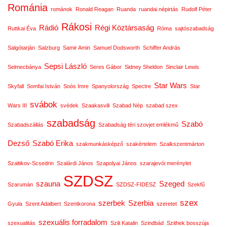
Románia
románok
Ronald Reagan
Ruanda
ruandai népirtás
Rudolf Péter
Rákosi
Rádió
Régi Köztársaság
Ruttkai Éva
Róma
sajtószabadság
Salgótarján
Salzburg
Samir Amin
Samuel Dodsworth
Schiffer András
Sepsi László
Selmecbánya
Seres Gábor
Sidney Sheldon
Sinclair Lewis
Star Wars
Skyfall
Somfai István
Soós Imre
Spanyolország
Spectre
Star
svábok
Wars III
svédek
Szaakasvili
Szabad Nép
szabad szex
szabadság
Szabó
Szabadszállás
Szabadság téri szovjet emlékmű
Dezső
Szabó Erika
szakmunkásképző
szakértelem
Szalkszentmárton
Szaltikov-Scsedrin
Szalárdi János
Szapolyai János
szarajevói merénylet
SZDSZ
szauna
Szeged
Szarumán
SZDSZ-FIDESZ
Szekfű
szex
szerbek
Szerbia
Gyula
Szent Adalbert
Szentkorona
szeretet
szexuális forradalom
szexualitás
Szili Katalin
Szindbád
Szithek bosszúja