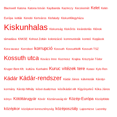
Kelet
Blackwell
Katona
Katona István
Kayibanda
Kazinczy
Kecskemét
Kelet-
Európa
kelták
Kenobi
Kertváros
Kisfaludy
Kiskunfélegyháza
Kiskunhalas
Kiskunság
Kiskőrös
kivándorlás
Klónok
támadása
KNKSE
Kohout Zoltán
kolonizáció
kommunisták
konteó
Kopjások
korrupció
Kora tavasz
Korrobori
Kossuth
Kossuthkifli
Kossuth TSZ
Kossuth utca
Kovács Imre
Kozmosz
Krajina
Krisztyán Tódor
Kuruc vitézek tere
Kruger-Bent Kft.
kultúra
Kunhalmi
Kutasi
Kylo Ren
Kádár-rendszer
Kádár
Kádár János
kálvinisták
Károlyi-
kormány
Károlyi Mihály
kései dualizmus
későkádári elit
Kígyónyelvű
Kóka János
Kötöttárugyár
Közép-Európa
könyv
Kövér
Köztársaság tér
Középfölde
középkor
középosztály
középkori kereszténység
Lajosmizse
Lazenby