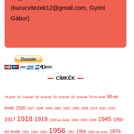
(kurucvitezek12@gmail.com, Gyóni
Gábor)
CÍMKÉK
80-as
14 pont
16. század
18. század
19. század
20. század
70-es évek
évek
1526
1527
1848
1849
1861
1881
1905
1908
1914
1915
1916
1918
1919
1945
1917
1950-
1920-as évek
1934
1935
1938
1956
1970-
es évek
1958
1953
1954
1955
1957
1960-as évek