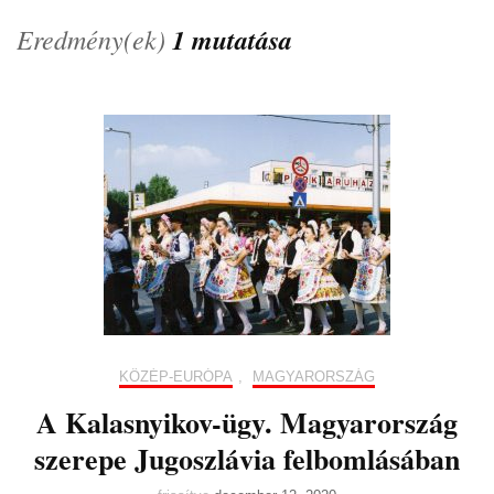
Eredmény(ek)
1 mutatása
KÖZÉP-EURÓPA
,
MAGYARORSZÁG
A Kalasnyikov-ügy. Magyarország
szerepe Jugoszlávia felbomlásában