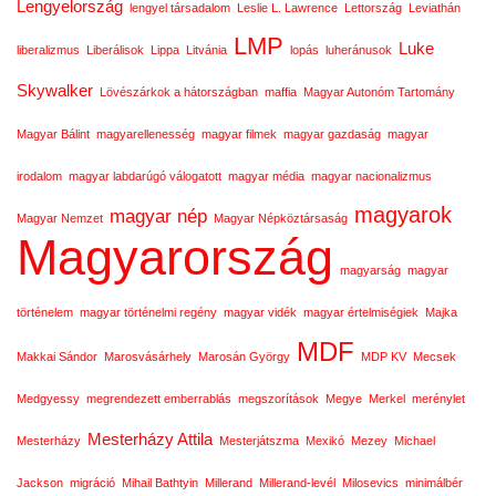
Lengyelország
lengyel társadalom
Leslie L. Lawrence
Lettország
Leviathán
LMP
Luke
liberalizmus
Liberálisok
Lippa
Litvánia
lopás
luheránusok
Skywalker
Lövészárkok a hátországban
maffia
Magyar Autonóm Tartomány
Magyar Bálint
magyarellenesség
magyar filmek
magyar gazdaság
magyar
irodalom
magyar labdarúgó válogatott
magyar média
magyar nacionalizmus
magyarok
magyar nép
Magyar Nemzet
Magyar Népköztársaság
Magyarország
magyarság
magyar
történelem
magyar történelmi regény
magyar vidék
magyar értelmiségiek
Majka
MDF
Makkai Sándor
Marosvásárhely
Marosán György
MDP KV
Mecsek
Medgyessy
megrendezett emberrablás
megszorítások
Megye
Merkel
merénylet
Mesterházy Attila
Mesterházy
Mesterjátszma
Mexikó
Mezey
Michael
Jackson
migráció
Mihail Bathtyin
Millerand
Millerand-levél
Milosevics
minimálbér