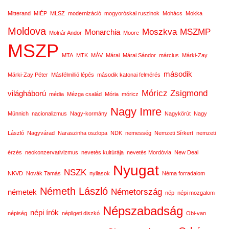
Mitterand
MIÉP
MLSZ
modernizáció
mogyoróskai ruszinok
Mohács
Mokka
Moldova
Moszkva
MSZMP
Monarchia
Molnár Andor
Moore
MSZP
MTA
MTK
MÁV
Márai
Márai Sándor
március
Márki-Zay
második
Márki-Zay Péter
Másfélmillió lépés
második katonai felmérés
Móricz Zsigmond
világháború
média
Mézga család
Mória
móricz
Nagy Imre
Münnich
nacionalizmus
Nagy-kormány
Nagykörút
Nagy
László
Nagyvárad
Naraszinha oszlopa
NDK
nemesség
Nemzeti Sírkert
nemzeti
érzés
neokonzervativizmus
nevetés kultúrája
nevetés Mordóvia
New Deal
Nyugat
NSZK
NKVD
Novák Tamás
nyilasok
Néma forradalom
Németh László
Németország
németek
nép
népi mozgalom
Népszabadság
népi írók
népiség
népligeti diszkó
Obi-van