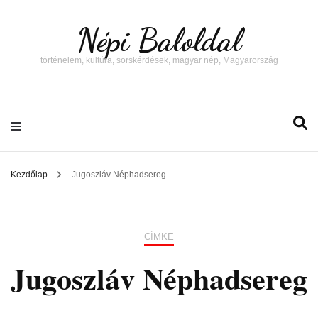
Népi Baloldal
történelem, kultúra, sorskérdések, magyar nép, Magyarország
Kezdőlap
Jugoszláv Néphadsereg
CÍMKE
Jugoszláv Néphadsereg