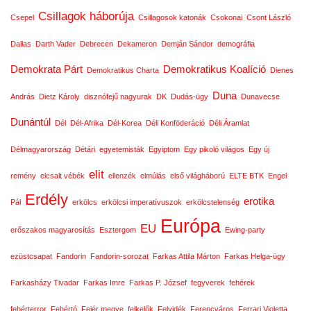
Csillagok háborúja
Csepel
Csillagosok katonák
Csokonai
Csont László
Dallas
Darth Vader
Debrecen
Dekameron
Demján Sándor
demográfia
Demokrata Párt
Demokratikus Koalíció
Demokratikus Charta
Dienes
Duna
András
Dietz Károly
disznófejű nagyurak
DK
Dudás-ügy
Dunavecse
Dunántúl
Dél
Dél-Afrika
Dél-Korea
Déli Konföderáció
Déli Áramlat
Délmagyarország
Détári
egyetemisták
Egyiptom
Egy pikoló világos
Egy új
elit
remény
elcsalt vébék
ellenzék
elmúlás
első világháború
ELTE BTK
Engel
Erdély
erotika
Pál
erkölcs
erkölcsi imperatívuszok
erkölcstelenség
Európa
EU
erőszakos magyarosítás
Esztergom
Ewing-party
ezüstcsapat
Fandorin
Fandorin-sorozat
Farkas Attila Márton
Farkas Helga-ügy
Farkasházy Tivadar
Farkas Imre
Farkas P. József
fegyverek
fehérek
fehérterror
Fehértó
Fejér megye
felkelők
Felvidék
Ferencváros
Ferrari Violetta