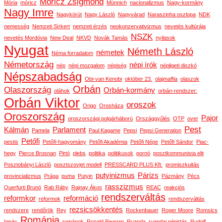
Móricz Zsigmond
Mória
móricz
Münnich
nacionalizmus
Nagy-kormány
Nagy Imre
Nagykörút
Nagy László
Nagyvárad
Naraszinha oszlopa
NDK
nemesség
Nemzeti Sírkert
nemzeti érzés
neokonzervativizmus
nevetés kultúrája
NSZK
nevetés Mordóvia
New Deal
NKVD
Novák Tamás
nyilasok
Nyugat
Németh László
németek
Néma forradalom
Németország
népi írók
nép
népi mozgalom
népiség
népligeti diszkó
Népszabadság
Obi-van Kenobi
október 23.
olajmaffia
olaszok
Orbán
Olaszország
Orbán-kormány
oláhok
orbán-rendszer:
Orbán Viktor
oroszok
Origo
Orosháza
Oroszország
Pajor
oroszországi polgárháború
Országgyűlés
OTP
over
Pest
Kálmán
Parlament
Pamela
Paul Kagame
Pepsi
Pepsi Generation
Petőfi
pestis
Petőfi-hagyomány
Petőfi Akadémia
Petőfi Népe
Petőfi Sándor
Piac-
hegy
Pierce Brosnan
Pirtó
plebs
politika
politikusok
pornó
posztkommunista elit
Posztobányi László
posztszovjet modell
PRESSCARD PLUS Kft.
promiszkuitás
putyinizmus
Párizs
provincializmus
Prága
puma
Putyin
Pázmány
Pécs
rasszizmus
Querfurti Brunó
Rab Ráby
Rajnay Ákos
REAC
reakciós
rendszerváltás
reformkor
reformáció
reformok
rendszerváltás
rezsicsökkentés
rendszere
rendőrök
Rey
Rockenbauer
Roger Moore
Romsics
Románia
Ignác
románok
Ronald Reagan
Ruanda
ruandai népirtás
Rudolf