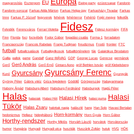
Európa
EU
magyarosítás
Esztergom
Ewing-party
ezüstcsapat
Fandorin
Fandorin-sorozat
Farkas Attila Márton
Farkas Helga-ügy
Farkasházy Tivadar
Farkas
Imre
Farkas P. József
fegyverek
fehérek
fehérterror
Fehértó
Fejér megye
felkelők
Fidesz
Felvidék
Ferencváros
Ferrari Violetta
Fidesz-kormány
FIFA
Finn
Florida
foci
focivébék
Fodor Gábor
fogadási csalás
Forma-1
forradalom
Franciaország
Francois Rabelais
Franjo Tudjman
freudizmus
Frodó
frontier
FTC
futball
futballcsalások
Futballgyilkosok
futballtörténelem
fák
Galaktikus Birodalom
Gallia
gallok
game
Gandalf
Ganz-MÁVAG
GDP
George Lucas
Gerecse
germánok
Gerő András
Gerő
Gerő Ernő
Gintaro Aono
gróf Bethlen István
gróf Klebelsberg
Gyurcsány Ferenc
Gyurcsány
Kunó
Gyurgyák
György Péter
Gábris vitéz
Géza fejedelem
Gödöllő
Görögország
Habayarimana
Habony Árpád
Habsburg Albert
Habsburg Ferdinánd
Habsburgok
Hajdú Péter
Halas
Halasi
Halasi Hírek
halasiak
Halasi Hét
halasi puma
Tükör
Halas Zsaru
halottak napja
halászlé
hang
Han Solo
Havasi Bertalan
Horn-kormány
hedonizmus
Hellasz
hidegháború
Horn Gyula
Horn Gábor
Horthy-rendszer
Horthy Miklós
Horváth László
horvátok
Horvátország
humor
Hungária
Hunyadi
Hunyadi utca
husziták
Huszárik Zoltán
hutuk
HVG
HÖK