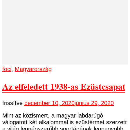
foci
,
Magyarország
Az elfeledett 1938-as Ezüstcsapat
frissítve
december 10, 2020
június 29, 2020
Mint az közismert, a magyar labdarúgó
válogatott két alkalommal is ezüstérmet szerzett
a világ legnépszerűbb sportágának legnagyobb