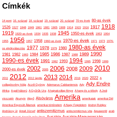
Címkék
80-as évek
14 pont
16. század
18. század
19. század
20. század
70-es évek
1918
1917
1526
1527
1848
1849
1861
1881
1905
1908
1914
1915
1916
1919
1945
1950-es évek
1920-as évek
1934
1935
1938
1953
1954
1956
1970-es évek
1958
1955
1957
1960-as évek
1971
1973
1976-
1980-as évek
1977
1978
1980
os elnökválasztás
1979
1990
1985
1986
1989
1981
1982
1984
1987
1983
1988
1990-es évek
1994
1991
1993
1998
1992
1995
1999
2010
2006
2002
2009
2008
2000-es évek
2005
2012
2013
2014
2022
2011
2012 április
2016
2020
A
Ady Endre
csillagösvény hídja
Aczél György
Ademarus Cabbaniensis
Ady
Afrika
A gall háború
A Gyűrűk Ura
A hajnalcsillag fénye
A hang és a téboly
A Jedi
Amerika
Alsóváros
visszatér
Akunyin
Algyő
amerikaiak
amerikai Dél
Amerikai Egyesült Államok
amerikai történelem
A Nagy Fejedelem
Andrej Rubljov
antiszemitizmus
Andrássy út
Antall József
antiszemitizmus-vita
Aquaworld
arab
Ausztria
Ausztria-Magyarország