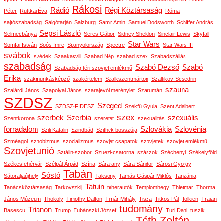
Rákosi
Rádió
Régi Köztársaság
Péter
Ruttkai Éva
Róma
sajtószabadság
Salgótarján
Salzburg
Samir Amin
Samuel Dodsworth
Schiffer András
Sepsi László
Selmecbánya
Seres Gábor
Sidney Sheldon
Sinclair Lewis
Skyfall
Star Wars
Somfai István
Soós Imre
Spanyolország
Spectre
Star Wars III
svábok
svédek
Szaakasvili
Szabad Nép
szabad szex
Szabadszállás
szabadság
Szabó Dezső
Szabó
Szabadság téri szovjet emlékmű
Erika
szakmunkásképző
szakértelem
Szalkszentmárton
Szaltikov-Scsedrin
szauna
Szalárdi János
Szapolyai János
szarajevói merénylet
Szarumán
SZDSZ
Szeged
SZDSZ-FIDESZ
Szekfű Gyula
Szent Adalbert
szex
szerbek
Szerbia
szexuális
Szentkorona
szeretet
szexualitás
forradalom
Szlovákia
Szlovénia
Szili Katalin
Szindbád
Szithek bosszúja
Szméagol
sznobizmus
szocializmus
szovjet csapatok
szovjetek
szovjet emlékmű
Szovjetunió
Sztálin-szobor
Szuezi-csatorna
szászok
Széchenyi
Székelyföld
Székesfehérvár
Szélpál Árpád
Szíria
Sárarany
Sára Sándor
Sárosi György
Tabán
Sóstó
Sátoraljaújhely
Taksony
Tamás Gáspár Miklós
Tanzánia
Tatuin
Tanácsköztársaság
Tarkovszkij
teherautók
Templomhegy
Thietmar
Thorma
János Múzeum
Thököly
Timothy Dalton
Timár Mihály
Tisza
Titkos Pál
Tolkien
Traian
tudomány
Trianon
Basescu
Trump
Tubánszki József
Turi Dani
tuszik
Tóth Zoltán