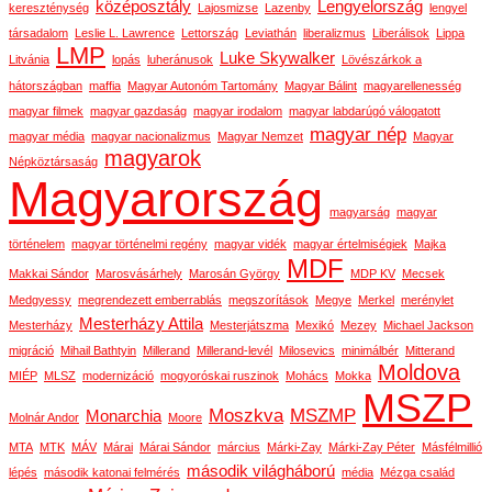
középosztály
Lengyelország
kereszténység
Lajosmizse
Lazenby
lengyel
társadalom
Leslie L. Lawrence
Lettország
Leviathán
liberalizmus
Liberálisok
Lippa
LMP
Luke Skywalker
Litvánia
lopás
luheránusok
Lövészárkok a
hátországban
maffia
Magyar Autonóm Tartomány
Magyar Bálint
magyarellenesség
magyar filmek
magyar gazdaság
magyar irodalom
magyar labdarúgó válogatott
magyar nép
magyar média
magyar nacionalizmus
Magyar Nemzet
Magyar
magyarok
Népköztársaság
Magyarország
magyarság
magyar
történelem
magyar történelmi regény
magyar vidék
magyar értelmiségiek
Majka
MDF
Makkai Sándor
Marosvásárhely
Marosán György
MDP KV
Mecsek
Medgyessy
megrendezett emberrablás
megszorítások
Megye
Merkel
merénylet
Mesterházy Attila
Mesterházy
Mesterjátszma
Mexikó
Mezey
Michael Jackson
migráció
Mihail Bathtyin
Millerand
Millerand-levél
Milosevics
minimálbér
Mitterand
Moldova
MIÉP
MLSZ
modernizáció
mogyoróskai ruszinok
Mohács
Mokka
MSZP
Moszkva
MSZMP
Monarchia
Molnár Andor
Moore
MTA
MTK
MÁV
Márai
Márai Sándor
március
Márki-Zay
Márki-Zay Péter
Másfélmillió
második világháború
lépés
második katonai felmérés
média
Mézga család