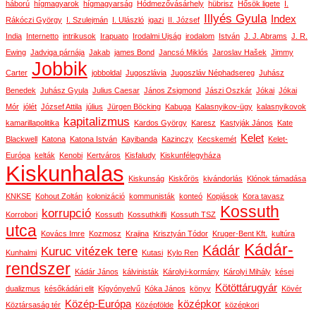
háború
hígmagyarok
hígmagyarság
Hódmezővásárhely
hübrisz
Hősök ligete
I.
Illyés Gyula
Index
Rákóczi György
I. Szulejmán
I. Ulászló
igazi
II. József
India
Internetto
intrikusok
Irapuato
Irodalmi Ujság
irodalom
István
J. J. Abrams
J. R.
Ewing
Jadviga párnája
Jakab
james Bond
Jancsó Miklós
Jaroslav Hašek
Jimmy
Jobbik
Carter
jobboldal
Jugoszlávia
Jugoszláv Néphadsereg
Juhász
Benedek
Juhász Gyula
Julius Caesar
János Zsigmond
Jászi Oszkár
Jókai
Jókai
Mór
jólét
József Attila
július
Jürgen Böcking
Kabuga
Kalasnyikov-ügy
kalasnyikovok
kapitalizmus
kamarillapolitika
Kardos György
Karesz
Kastyják János
Kate
Kelet
Blackwell
Katona
Katona István
Kayibanda
Kazinczy
Kecskemét
Kelet-
Európa
kelták
Kenobi
Kertváros
Kisfaludy
Kiskunfélegyháza
Kiskunhalas
Kiskunság
Kiskőrös
kivándorlás
Klónok támadása
KNKSE
Kohout Zoltán
kolonizáció
kommunisták
konteó
Kopjások
Kora tavasz
Kossuth
korrupció
Korrobori
Kossuth
Kossuthkifli
Kossuth TSZ
utca
Kovács Imre
Kozmosz
Krajina
Krisztyán Tódor
Kruger-Bent Kft.
kultúra
Kádár-
Kádár
Kuruc vitézek tere
Kunhalmi
Kutasi
Kylo Ren
rendszer
Kádár János
kálvinisták
Károlyi-kormány
Károlyi Mihály
kései
Kötöttárugyár
dualizmus
későkádári elit
Kígyónyelvű
Kóka János
könyv
Kövér
Közép-Európa
középkor
Köztársaság tér
Középfölde
középkori