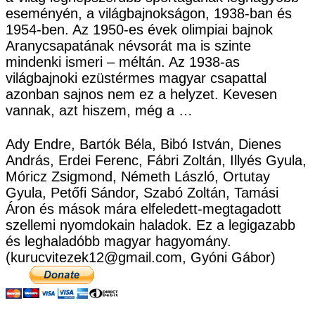
eseményén, a világbajnokságon, 1938-ban és
1954-ben. Az 1950-es évek olimpiai bajnok
Aranycsapatának névsorát ma is szinte
mindenki ismeri – méltán. Az 1938-as
világbajnoki ezüstérmes magyar csapattal
azonban sajnos nem ez a helyzet. Kevesen
vannak, azt hiszem, még a …
Ady Endre, Bartók Béla, Bibó István, Dienes
András, Erdei Ferenc, Fábri Zoltán, Illyés Gyula,
Móricz Zsigmond, Németh László, Ortutay
Gyula, Petőfi Sándor, Szabó Zoltán, Tamási
Áron és mások mára elfeledett-megtagadott
szellemi nyomdokain haladok. Ez a legigazabb
és leghaladóbb magyar hagyomány.
(kurucvitezek12@gmail.com, Gyóni Gábor)