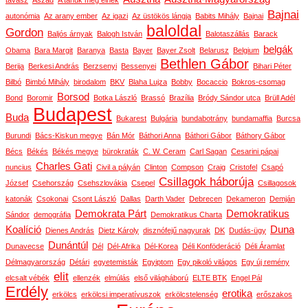
tavasz
Aszad
A tanúk még élnek
Bajnai
autonómia
Az arany ember
Az igazi
Az üstökös lángja
Babits Mihály
Bajnai
baloldal
Gordon
Baljós árnyak
Balogh István
Balotaszállás
Barack
belgák
Obama
Bara Margit
Baranya
Basta
Bayer
Bayer Zsolt
Belarusz
Belgium
Bethlen Gábor
Berija
Berkesi András
Berzsenyi
Bessenyei
Bihari Péter
Bilbó
Bimbó Mihály
birodalom
BKV
Blaha Lujza
Bobby
Bocaccio
Bokros-csomag
Borsod
Bond
Boromir
Botka László
Brassó
Brazília
Bródy Sándor utca
Brüll Adél
Budapest
Buda
Bukarest
Bulgária
bundabotrány
bundamaffia
Burcsa
Burundi
Bács-Kiskun megye
Bán Mór
Báthori Anna
Báthori Gábor
Báthory Gábor
Bécs
Békés
Békés megye
bürokraták
C. W. Ceram
Carl Sagan
Cesarini pápai
Charles Gati
nuncius
Civil a pályán
Clinton
Compson
Craig
Cristofel
Csapó
Csillagok háborúja
József
Csehország
Csehszlovákia
Csepel
Csillagosok
katonák
Csokonai
Csont László
Dallas
Darth Vader
Debrecen
Dekameron
Demján
Demokrata Párt
Demokratikus
Sándor
demográfia
Demokratikus Charta
Koalíció
Duna
Dienes András
Dietz Károly
disznófejű nagyurak
DK
Dudás-ügy
Dunántúl
Dunavecse
Dél
Dél-Afrika
Dél-Korea
Déli Konföderáció
Déli Áramlat
Délmagyarország
Détári
egyetemisták
Egyiptom
Egy pikoló világos
Egy új remény
elit
elcsalt vébék
ellenzék
elmúlás
első világháború
ELTE BTK
Engel Pál
Erdély
erotika
erkölcs
erkölcsi imperatívuszok
erkölcstelenség
erőszakos