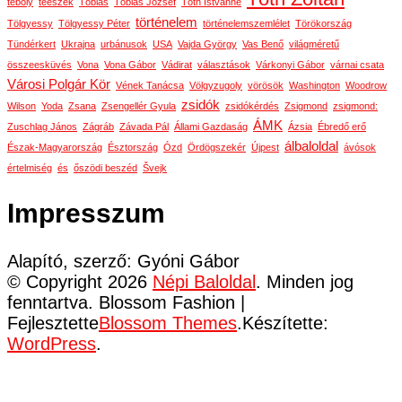
téboly
téeszek
Tóbiás
Tóbiás József
Tóth Istvánné
történelem
Tölgyessy
Tölgyessy Péter
történelemszemlélet
Törökország
Tündérkert
Ukrajna
urbánusok
USA
Vajda György
Vas Benő
világméretű
összeesküvés
Vona
Vona Gábor
Vádirat
választások
Várkonyi Gábor
várnai csata
Városi Polgár Kör
Vének Tanácsa
Völgyzugoly
vörösök
Washington
Woodrow
zsidók
Wilson
Yoda
Zsana
Zsengellér Gyula
zsidókérdés
Zsigmond
zsigmond:
ÁMK
Zuschlag János
Zágráb
Závada Pál
Állami Gazdaság
Ázsia
Ébredő erő
álbaloldal
Észak-Magyarország
Észtország
Ózd
Ördögszekér
Újpest
ávósok
értelmiség
és
őszödi beszéd
Švejk
Impresszum
Alapító, szerző: Gyóni Gábor
© Copyright 2026
Népi Baloldal
. Minden jog
fenntartva.
Blossom Fashion |
Fejlesztette
Blossom Themes
.Készítette:
WordPress
.