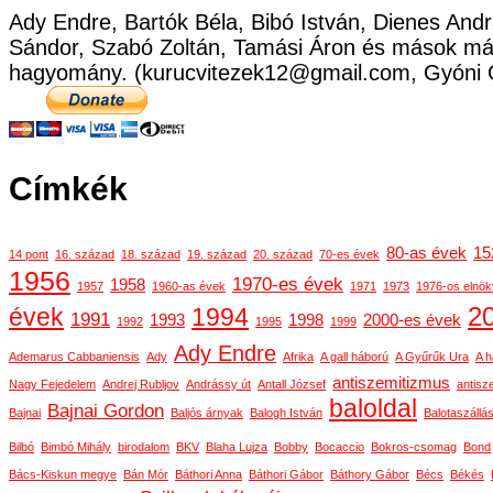
Ady Endre, Bartók Béla, Bibó István, Dienes Andr
Sándor, Szabó Zoltán, Tamási Áron és mások már
hagyomány. (kurucvitezek12@gmail.com, Gyóni 
Címkék
80-as évek
15
14 pont
16. század
18. század
19. század
20. század
70-es évek
1956
1970-es évek
1958
1957
1960-as évek
1971
1973
1976-os elnök
2
évek
1994
1991
1993
1998
2000-es évek
1992
1995
1999
Ady Endre
Ademarus Cabbaniensis
Ady
Afrika
A gall háború
A Gyűrűk Ura
A h
antiszemitizmus
Nagy Fejedelem
Andrej Rubljov
Andrássy út
Antall József
antisz
baloldal
Bajnai Gordon
Bajnai
Baljós árnyak
Balogh István
Balotaszállá
Bilbó
Bimbó Mihály
birodalom
BKV
Blaha Lujza
Bobby
Bocaccio
Bokros-csomag
Bond
Bács-Kiskun megye
Bán Mór
Báthori Anna
Báthori Gábor
Báthory Gábor
Bécs
Békés