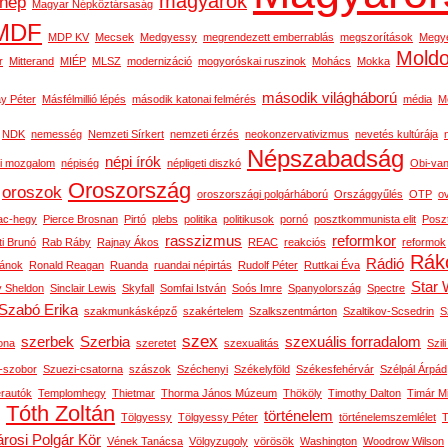
magyarok
nép
Magyar Népköztársaság
MDF
MDP KV
Mecsek
Medgyessy
megrendezett emberrablás
megszorítások
Megy
Mold
r
Mitterand
MIÉP
MLSZ
modernizáció
mogyoróskai ruszinok
Mohács
Mokka
második világháború
y Péter
Másfélmillió lépés
második katonai felmérés
média
M
NDK
nemesség
Nemzeti Sírkert
nemzeti érzés
neokonzervativizmus
nevetés kultúrája
Népszabadság
népi írók
i mozgalom
népiség
népligeti diszkó
Obi-van
Oroszország
oroszok
oroszországi polgárháború
Országgyűlés
OTP
o
ac-hegy
Pierce Brosnan
Pirtó
plebs
politika
politikusok
pornó
posztkommunista elit
Posz
rasszizmus
reformkor
ti Brunó
Rab Ráby
Rajnay Ákos
REAC
reakciós
reformok
Rák
Rádió
ánok
Ronald Reagan
Ruanda
ruandai népirtás
Rudolf Péter
Ruttkai Éva
Star 
y Sheldon
Sinclair Lewis
Skyfall
Somfai István
Soós Imre
Spanyolország
Spectre
Szabó Erika
szakmunkásképző
szakértelem
Szalkszentmárton
Szaltikov-Scsedrin
S
szex
szerbek
Szerbia
szexuális forradalom
ona
szeretet
szexualitás
Szili
n-szobor
Szuezi-csatorna
szászok
Széchenyi
Székelyföld
Székesfehérvár
Szélpál Árpád
erautók
Templomhegy
Thietmar
Thorma János Múzeum
Thököly
Timothy Dalton
Timár M
Tóth Zoltán
történelem
Tölgyessy
Tölgyessy Péter
történelemszemlélet
T
rosi Polgár Kör
Vének Tanácsa
Völgyzugoly
vörösök
Washington
Woodrow Wilson