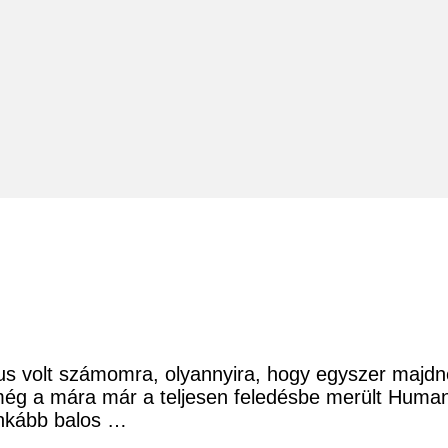
kus volt számomra, olyannyira, hogy egyszer majd
 még a mára már a teljesen feledésbe merült Humani
 inkább balos …