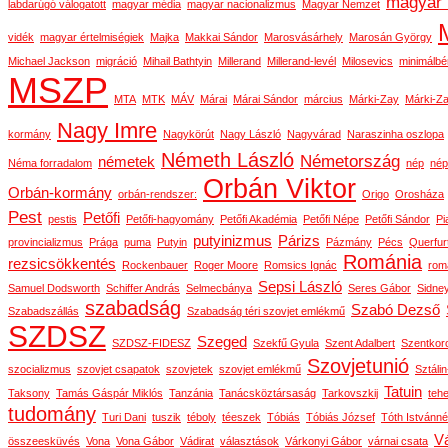
magyar 
labdarúgó válogatott
magyar média
magyar nacionalizmus
Magyar Nemzet
vidék
magyar értelmiségiek
Majka
Makkai Sándor
Marosvásárhely
Marosán György
Michael Jackson
migráció
Mihail Bathtyin
Millerand
Millerand-levél
Milosevics
minimálbé
MSZP
MTA
MTK
MÁV
Márai
Márai Sándor
március
Márki-Zay
Márki-Za
Nagy Imre
kormány
Nagykörút
Nagy László
Nagyvárad
Naraszinha oszlopa
Németh László
Németország
németek
Néma forradalom
nép
nép
Orbán Viktor
Orbán-kormány
orbán-rendszer:
Origo
Orosháza
Pest
Petőfi
pestis
Petőfi-hagyomány
Petőfi Akadémia
Petőfi Népe
Petőfi Sándor
Pi
putyinizmus
Párizs
provincializmus
Prága
puma
Putyin
Pázmány
Pécs
Querfur
Románia
rezsicsökkentés
Rockenbauer
Roger Moore
Romsics Ignác
rom
Sepsi László
Samuel Dodsworth
Schiffer András
Selmecbánya
Seres Gábor
Sidne
szabadság
Szabó Dezső
Szabadszállás
Szabadság téri szovjet emlékmű
SZDSZ
Szeged
SZDSZ-FIDESZ
Szekfű Gyula
Szent Adalbert
Szentkor
Szovjetunió
szocializmus
szovjet csapatok
szovjetek
szovjet emlékmű
Sztáli
Tatuin
Taksony
Tamás Gáspár Miklós
Tanzánia
Tanácsköztársaság
Tarkovszkij
teh
tudomány
Turi Dani
tuszik
téboly
téeszek
Tóbiás
Tóbiás József
Tóth Istvánné
Vá
összeesküvés
Vona
Vona Gábor
Vádirat
választások
Várkonyi Gábor
várnai csata