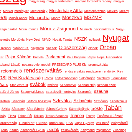
magyarság
magyar történelem
magyar történelmi regény
magyar
Mesterházy Attila
e
Merkel
merénylet
Mesterházy
Mesterjátszma
Mexikó
Mezey
ova
Moszkva
MSZMP
Monarchia
Molnár Andor
Moore
Móricz Zsigmond
ézga család
Mória
móricz
Münnich
nacionalizmus
Nagy-
Nyugat
NSZK
nevetés Mordóvia
New Deal
NKVD
Novák Tamás
nyilasok
Orbán
Olaszország
 Kenobi
október 23.
olajmaffia
olaszok
oláhok
Pajor Kálmán
Parlament
ver
Pamela
Paul Kagame
Pepsi
Pepsi Generation
tobányi László
posztszovjet modell
PRESSCARD PLUS Kft.
promiszkuitás
rendszerváltás
reformáció
rendszerváltás rendszere
rendőrök
Rey
osi
Régi Köztársaság
Róma
sajtószabadság
Salgótarján
Salzburg
Samir Amin
svábok
Wars
Star Wars III
svédek
Szaakasvili
Szabad Nép
szabad szex
szauna
zalárdi János
Szapolyai János
szarajevói merénylet
Szarumán
Szlovákia
Szlovénia
 Katalin
Szindbád
Szithek bosszúja
Szméagol
sznobizmus
Tabán
Sóstó
Szíria
Sárarany
Sára Sándor
Sárosi György
Sátoraljaújhely
Trianon
ihály
Tisza
Titkos Pál
Tolkien
Traian Basescu
Trump
Tubánszki József
örökország
Tündérkert
Ukrajna
urbánusok
USA
Vajda György
Vas Benő
világméretű
zsidók
Yoda
Zsana
Zsengellér Gyula
zsidókérdés
Zsigmond
zsigmond:
Zuschlag