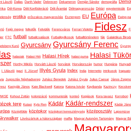
Demok
t László
Dallas
Darth Vader
Debrecen
Dekameron
Demján Sándor
demográfia
rika
Dél-Korea
Déli Konföderáció
Déli Áramlat
Délmagyarország
Détári
egyetemisták
Eg
Európa
EU
erotika
telenség
erőszakos magyarosítás
Esztergom
Ewing-pa
Fidesz
rtó
Fejér megye
felkelők
Felvidék
Ferencváros
Ferrari Violetta
F
futball
ier
FTC
futballcsalások
Futballgyilkosok
futballtörténelem
fák
Galaktikus Birod
Gyurcsány Ferenc
Gyurcsány
belsberg Kunó
Gyurgy
las
Halasi Tükö
Halasi Hírek
halasiak
Halasi Hét
halasi puma
dszer
Horthy Miklós
Horváth László
horvátok
Horvátország
humor
Hungária
Hunyadi
Illyés Gyula
Index
I. Ulászló
igazi
II. József
India
Internetto
intrikusok
Irapuato
via
Jugoszláv Néphadsereg
Juhász Benedek
Juhász Gyula
Julius Caesar
János Zsigm
resz
Kastyják János
Kate Blackwell
Katona
Katona István
Kayibanda
Kazinczy
Kecskem
NKSE
Kohout Zoltán
kolonizáció
kommunisták
konteó
Kopjások
Kora tavasz
Korrobori
Kádár-rendszer
Kádár
tézek tere
Kutasi
Kylo Ren
Kádár Ján
urópa
középkor
középosztály
Középfölde
középkori kereszténység
Lajosmizse
Skywalker
Lövészárkok a hátországban
maffia
Magyar Autonóm Tartomány
Magyar Bál
Magyaror