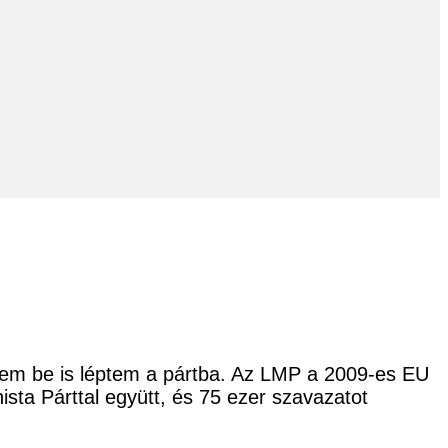
nem be is léptem a pártba. Az LMP a 2009-es EU
sta Párttal együtt, és 75 ezer szavazatot