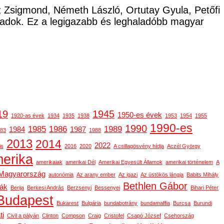
cz Zsigmond, Németh László, Ortutay Gyula, Petőfi
ladok. Ez a legigazabb és leghaladóbb magyar
19
1945
1950-es évek
1920-as évek
1934
1935
1938
1953
1954
1955
1990-es
1990
1985
1986
1989
1984
1987
83
1988
2013
2014
2022
is
2016
2020
A csillagösvény hídja
Aczél György
erika
amerikaiak
amerikai Dél
Amerikai Egyesült Államok
amerikai történelem
A
-Magyarország
autonómia
Az arany ember
Az igazi
Az üstökös lángja
Babits Mihály
Bethlen Gábor
gák
Berija
Berkesi András
Berzsenyi
Bessenyei
Bihari Péter
Budapest
Bukarest
Bulgária
bundabotrány
bundamaffia
Burcsa
Burundi
ti
Civil a pályán
Clinton
Compson
Craig
Cristofel
Csapó József
Csehország