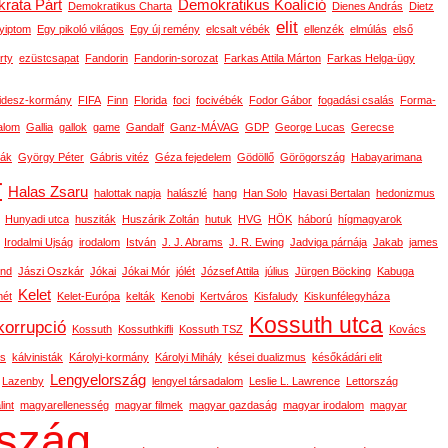
rata Párt
Demokratikus Koalíció
Demokratikus Charta
Dienes András
Dietz
elit
yiptom
Egy pikoló világos
Egy új remény
elcsalt vébék
ellenzék
elmúlás
első
rty
ezüstcsapat
Fandorin
Fandorin-sorozat
Farkas Attila Márton
Farkas Helga-ügy
idesz-kormány
FIFA
Finn
Florida
foci
focivébék
Fodor Gábor
fogadási csalás
Forma-
alom
Gallia
gallok
game
Gandalf
Ganz-MÁVAG
GDP
George Lucas
Gerecse
ák
György Péter
Gábris vitéz
Géza fejedelem
Gödöllő
Görögország
Habayarimana
r
Halas Zsaru
halottak napja
halászlé
hang
Han Solo
Havasi Bertalan
hedonizmus
Hunyadi utca
husziták
Huszárik Zoltán
hutuk
HVG
HÖK
háború
hígmagyarok
Irodalmi Ujság
irodalom
István
J. J. Abrams
J. R. Ewing
Jadviga párnája
Jakab
james
ond
Jászi Oszkár
Jókai
Jókai Mór
jólét
József Attila
július
Jürgen Böcking
Kabuga
Kelet
ét
Kelet-Európa
kelták
Kenobi
Kertváros
Kisfaludy
Kiskunfélegyháza
Kossuth utca
korrupció
Kossuth
Kossuthkifli
Kossuth TSZ
Kovács
os
kálvinisták
Károlyi-kormány
Károlyi Mihály
kései dualizmus
későkádári elit
Lengyelország
Lazenby
lengyel társadalom
Leslie L. Lawrence
Lettország
int
magyarellenesség
magyar filmek
magyar gazdaság
magyar irodalom
magyar
szág