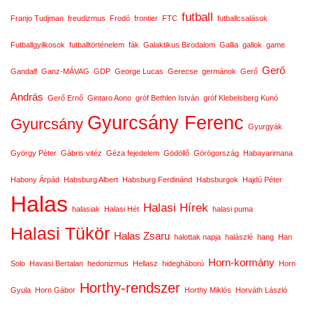
futball
Franjo Tudjman
freudizmus
Frodó
frontier
FTC
futballcsalások
Futballgyilkosok
futballtörténelem
fák
Galaktikus Birodalom
Gallia
gallok
game
Gerő
Gandalf
Ganz-MÁVAG
GDP
George Lucas
Gerecse
germánok
Gerő
András
Gerő Ernő
Gintaro Aono
gróf Bethlen István
gróf Klebelsberg Kunó
Gyurcsány Ferenc
Gyurcsány
Gyurgyák
György Péter
Gábris vitéz
Géza fejedelem
Gödöllő
Görögország
Habayarimana
Habony Árpád
Habsburg Albert
Habsburg Ferdinánd
Habsburgok
Hajdú Péter
Halas
Halasi Hírek
halasiak
Halasi Hét
halasi puma
Halasi Tükör
Halas Zsaru
halottak napja
halászlé
hang
Han
Horn-kormány
Solo
Havasi Bertalan
hedonizmus
Hellasz
hidegháború
Horn
Horthy-rendszer
Gyula
Horn Gábor
Horthy Miklós
Horváth László