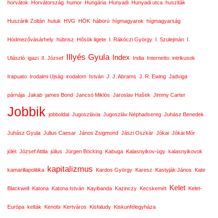
horvátok
Horvátország
humor
Hungária
Hunyadi
Hunyadi utca
husziták
Huszárik Zoltán
hutuk
HVG
HÖK
háború
hígmagyarok
hígmagyarság
Hódmezővásárhely
hübrisz
Hősök ligete
I. Rákóczi György
I. Szulejmán
I.
Illyés Gyula
Index
Ulászló
igazi
II. József
India
Internetto
intrikusok
Irapuato
Irodalmi Ujság
irodalom
István
J. J. Abrams
J. R. Ewing
Jadviga
párnája
Jakab
james Bond
Jancsó Miklós
Jaroslav Hašek
Jimmy Carter
Jobbik
jobboldal
Jugoszlávia
Jugoszláv Néphadsereg
Juhász Benedek
Juhász Gyula
Julius Caesar
János Zsigmond
Jászi Oszkár
Jókai
Jókai Mór
jólét
József Attila
július
Jürgen Böcking
Kabuga
Kalasnyikov-ügy
kalasnyikovok
kapitalizmus
kamarillapolitika
Kardos György
Karesz
Kastyják János
Kate
Kelet
Blackwell
Katona
Katona István
Kayibanda
Kazinczy
Kecskemét
Kelet-
Európa
kelták
Kenobi
Kertváros
Kisfaludy
Kiskunfélegyháza