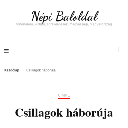
Népi Baloldal
történelem, kultúra, sorskérdések, magyar nép, Magyarország
Kezdőlap
Csillagok háborúja
CÍMKE
Csillagok háborúja