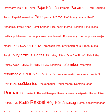
Pajor Kálmán
Parlament
Országgyűlés
OTP
over
Pamela
Paul Kagame
Pest
Petőfi
Pepsi
Pepsi Generation
pestis
Petőfi-hagyomány
Petőfi
Akadémia
Petőfi Népe
Petőfi Sándor
Piac-hegy
Pierce Brosnan
Pirtó
plebs
politika
politikusok
pornó
posztkommunista elit
Posztobányi László
posztszovjet
modell
PRESSCARD PLUS Kft.
promiszkuitás
provincializmus
Prága
puma
putyinizmus
Párizs
Putyin
Pázmány
Pécs
Querfurti Brunó
Rab Ráby
rasszizmus
reformkor
Rajnay Ákos
REAC
reakciós
reformok
rendszerváltás
reformáció
rendszerváltás rendszere
rendőrök
rezsicsökkentés
Rey
Rockenbauer
Roger Moore
Romsics Ignác
Románia
románok
Ronald Reagan
Ruanda
ruandai népirtás
Rudolf Péter
Rákosi
Rádió
Régi Köztársaság
Ruttkai Éva
Róma
sajtószabadság