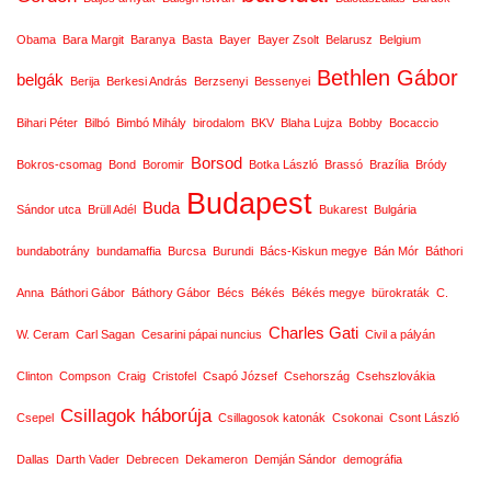
Obama
Bara Margit
Baranya
Basta
Bayer
Bayer Zsolt
Belarusz
Belgium
Bethlen Gábor
belgák
Berija
Berkesi András
Berzsenyi
Bessenyei
Bihari Péter
Bilbó
Bimbó Mihály
birodalom
BKV
Blaha Lujza
Bobby
Bocaccio
Borsod
Bokros-csomag
Bond
Boromir
Botka László
Brassó
Brazília
Bródy
Budapest
Buda
Sándor utca
Brüll Adél
Bukarest
Bulgária
bundabotrány
bundamaffia
Burcsa
Burundi
Bács-Kiskun megye
Bán Mór
Báthori
Anna
Báthori Gábor
Báthory Gábor
Bécs
Békés
Békés megye
bürokraták
C.
Charles Gati
W. Ceram
Carl Sagan
Cesarini pápai nuncius
Civil a pályán
Clinton
Compson
Craig
Cristofel
Csapó József
Csehország
Csehszlovákia
Csillagok háborúja
Csepel
Csillagosok katonák
Csokonai
Csont László
Dallas
Darth Vader
Debrecen
Dekameron
Demján Sándor
demográfia