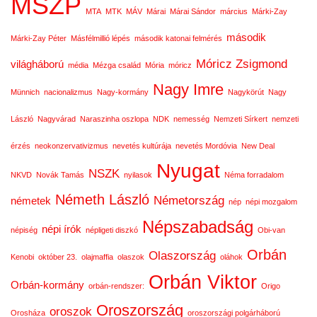
MSZP
MTA
MTK
MÁV
Márai
Márai Sándor
március
Márki-Zay
második
Márki-Zay Péter
Másfélmillió lépés
második katonai felmérés
Móricz Zsigmond
világháború
média
Mézga család
Mória
móricz
Nagy Imre
Münnich
nacionalizmus
Nagy-kormány
Nagykörút
Nagy
László
Nagyvárad
Naraszinha oszlopa
NDK
nemesség
Nemzeti Sírkert
nemzeti
érzés
neokonzervativizmus
nevetés kultúrája
nevetés Mordóvia
New Deal
Nyugat
NSZK
NKVD
Novák Tamás
nyilasok
Néma forradalom
Németh László
Németország
németek
nép
népi mozgalom
Népszabadság
népi írók
népiség
népligeti diszkó
Obi-van
Orbán
Olaszország
Kenobi
október 23.
olajmaffia
olaszok
oláhok
Orbán Viktor
Orbán-kormány
orbán-rendszer:
Origo
Oroszország
oroszok
Orosháza
oroszországi polgárháború