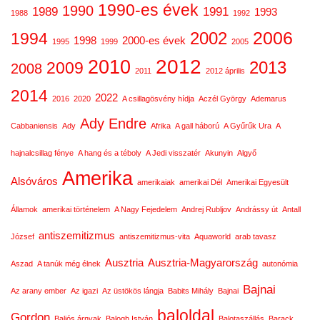
1990-es évek
1990
1989
1991
1993
1988
1992
2006
2002
1994
1998
2000-es évek
1995
1999
2005
2012
2010
2013
2009
2008
2011
2012 április
2014
2022
2016
2020
A csillagösvény hídja
Aczél György
Ademarus
Ady Endre
Cabbaniensis
Ady
Afrika
A gall háború
A Gyűrűk Ura
A
hajnalcsillag fénye
A hang és a téboly
A Jedi visszatér
Akunyin
Algyő
Amerika
Alsóváros
amerikaiak
amerikai Dél
Amerikai Egyesült
Államok
amerikai történelem
A Nagy Fejedelem
Andrej Rubljov
Andrássy út
Antall
antiszemitizmus
József
antiszemitizmus-vita
Aquaworld
arab tavasz
Ausztria
Ausztria-Magyarország
Aszad
A tanúk még élnek
autonómia
Bajnai
Az arany ember
Az igazi
Az üstökös lángja
Babits Mihály
Bajnai
baloldal
Gordon
Baljós árnyak
Balogh István
Balotaszállás
Barack