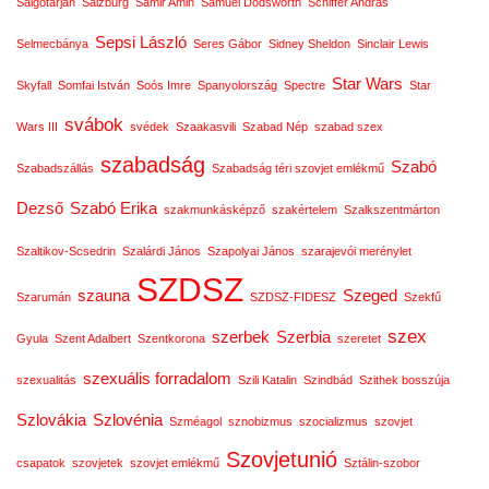
Salgótarján
Salzburg
Samir Amin
Samuel Dodsworth
Schiffer András
Sepsi László
Selmecbánya
Seres Gábor
Sidney Sheldon
Sinclair Lewis
Star Wars
Skyfall
Somfai István
Soós Imre
Spanyolország
Spectre
Star
svábok
Wars III
svédek
Szaakasvili
Szabad Nép
szabad szex
szabadság
Szabó
Szabadszállás
Szabadság téri szovjet emlékmű
Dezső
Szabó Erika
szakmunkásképző
szakértelem
Szalkszentmárton
Szaltikov-Scsedrin
Szalárdi János
Szapolyai János
szarajevói merénylet
SZDSZ
szauna
Szeged
Szarumán
SZDSZ-FIDESZ
Szekfű
szex
szerbek
Szerbia
Gyula
Szent Adalbert
Szentkorona
szeretet
szexuális forradalom
szexualitás
Szili Katalin
Szindbád
Szithek bosszúja
Szlovákia
Szlovénia
Szméagol
sznobizmus
szocializmus
szovjet
Szovjetunió
csapatok
szovjetek
szovjet emlékmű
Sztálin-szobor