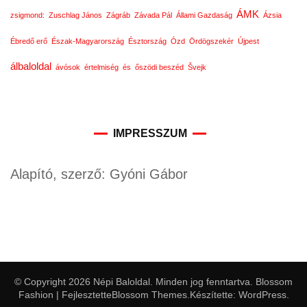
ÁMK
zsigmond:
Zuschlag János
Zágráb
Závada Pál
Állami Gazdaság
Ázsia
Ébredő erő
Észak-Magyarország
Észtország
Ózd
Ördögszekér
Újpest
álbaloldal
ávósok
értelmiség
és
őszödi beszéd
Švejk
IMPRESSZUM
Alapító, szerző: Gyóni Gábor
© Copyright 2026
Népi Baloldal
. Minden jog fenntartva.
Blossom
Fashion | Fejlesztette
Blossom Themes
.Készítette:
WordPress
.