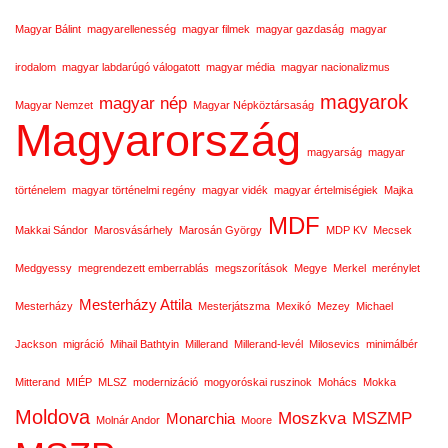
Magyar Bálint
magyarellenesség
magyar filmek
magyar gazdaság
magyar
irodalom
magyar labdarúgó válogatott
magyar média
magyar nacionalizmus
magyarok
magyar nép
Magyar Nemzet
Magyar Népköztársaság
Magyarország
magyarság
magyar
történelem
magyar történelmi regény
magyar vidék
magyar értelmiségiek
Majka
MDF
Makkai Sándor
Marosvásárhely
Marosán György
MDP KV
Mecsek
Medgyessy
megrendezett emberrablás
megszorítások
Megye
Merkel
merénylet
Mesterházy Attila
Mesterházy
Mesterjátszma
Mexikó
Mezey
Michael
Jackson
migráció
Mihail Bathtyin
Millerand
Millerand-levél
Milosevics
minimálbér
Mitterand
MIÉP
MLSZ
modernizáció
mogyoróskai ruszinok
Mohács
Mokka
Moldova
Moszkva
MSZMP
Monarchia
Molnár Andor
Moore