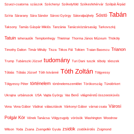
Szuezi-csatorna
szászok
Széchenyi
Székelyföld
Székesfehérvár
Szélpál Árpád
Tabán
Sóstó
Szíria
Sárarany
Sára Sándor
Sárosi György
Sátoraljaújhely
Taksony
Tamás Gáspár Miklós
Tanzánia
Tanácsköztársaság
Tarkovszkij
Tatuin
teherautók
Templomhegy
Thietmar
Thorma János Múzeum
Thököly
Trianon
Timothy Dalton
Timár Mihály
Tisza
Titkos Pál
Tolkien
Traian Basescu
tudomány
Trump
Tubánszki József
Turi Dani
tuszik
téboly
téeszek
Tóth Zoltán
Tóbiás
Tóbiás József
Tóth Istvánné
Tölgyessy
történelem
Tölgyessy Péter
történelemszemlélet
Törökország
Tündérkert
Ukrajna
urbánusok
USA
Vajda György
Vas Benő
világméretű összeesküvés
Városi
Vona
Vona Gábor
Vádirat
választások
Várkonyi Gábor
várnai csata
Polgár Kör
Vének Tanácsa
Völgyzugoly
vörösök
Washington
Woodrow
zsidók
Wilson
Yoda
Zsana
Zsengellér Gyula
zsidókérdés
Zsigmond