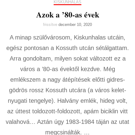
KISKUNHALAS
Azok a ’80-as évek
frissítve
december 10, 2020
A minap szülővárosom, Kiskunhalas utcáin,
egész pontosan a Kossuth utcán sétálgattam.
Arra gondoltam, milyen sokat változott ez a
város a ’80-as évektől kezdve. Még
emlékszem a nagy átépítések előtti gidres-
gödrös rossz Kossuth utcára (a város kelet-
nyugati tengelye). Halvány emlék, hideg volt,
az úttest toldozott-foldozott, apám biciklin vitt
valahová… Aztán úgy 1983-1984 táján az utat
megcsinálták. …