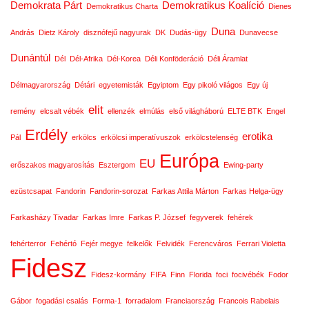
Demokrata Párt
Demokratikus Koalíció
Demokratikus Charta
Dienes
Duna
András
Dietz Károly
disznófejű nagyurak
DK
Dudás-ügy
Dunavecse
Dunántúl
Dél
Dél-Afrika
Dél-Korea
Déli Konföderáció
Déli Áramlat
Délmagyarország
Détári
egyetemisták
Egyiptom
Egy pikoló világos
Egy új
elit
remény
elcsalt vébék
ellenzék
elmúlás
első világháború
ELTE BTK
Engel
Erdély
erotika
Pál
erkölcs
erkölcsi imperatívuszok
erkölcstelenség
Európa
EU
erőszakos magyarosítás
Esztergom
Ewing-party
ezüstcsapat
Fandorin
Fandorin-sorozat
Farkas Attila Márton
Farkas Helga-ügy
Farkasházy Tivadar
Farkas Imre
Farkas P. József
fegyverek
fehérek
fehérterror
Fehértó
Fejér megye
felkelők
Felvidék
Ferencváros
Ferrari Violetta
Fidesz
Fidesz-kormány
FIFA
Finn
Florida
foci
focivébék
Fodor
Gábor
fogadási csalás
Forma-1
forradalom
Franciaország
Francois Rabelais