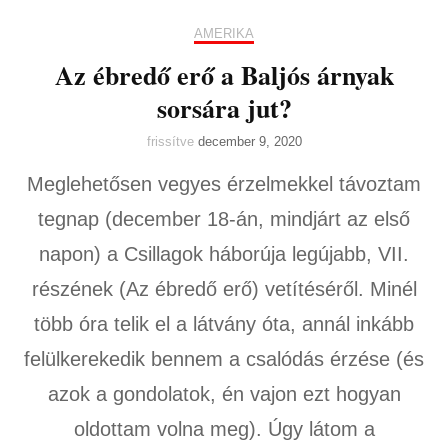
AMERIKA
Az ébredő erő a Baljós árnyak
sorsára jut?
frissítve
december 9, 2020
Meglehetősen vegyes érzelmekkel távoztam
tegnap (december 18-án, mindjárt az első
napon) a Csillagok háborúja legújabb, VII.
részének (Az ébredő erő) vetítéséről. Minél
több óra telik el a látvány óta, annál inkább
felülkerekedik bennem a csalódás érzése (és
azok a gondolatok, én vajon ezt hogyan
oldottam volna meg). Úgy látom a