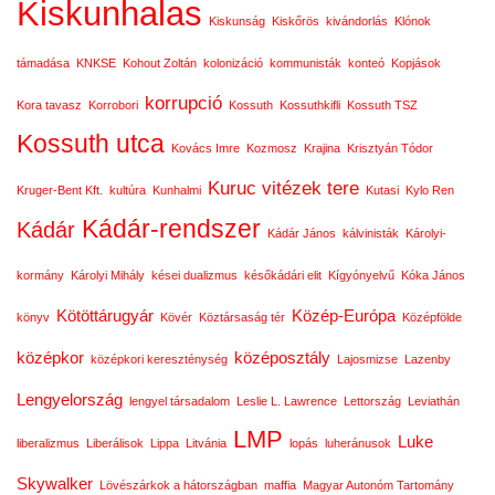
Kiskunhalas
Kiskunság
Kiskőrös
kivándorlás
Klónok
támadása
KNKSE
Kohout Zoltán
kolonizáció
kommunisták
konteó
Kopjások
korrupció
Kora tavasz
Korrobori
Kossuth
Kossuthkifli
Kossuth TSZ
Kossuth utca
Kovács Imre
Kozmosz
Krajina
Krisztyán Tódor
Kuruc vitézek tere
Kruger-Bent Kft.
kultúra
Kunhalmi
Kutasi
Kylo Ren
Kádár-rendszer
Kádár
Kádár János
kálvinisták
Károlyi-
kormány
Károlyi Mihály
kései dualizmus
későkádári elit
Kígyónyelvű
Kóka János
Kötöttárugyár
Közép-Európa
könyv
Kövér
Köztársaság tér
Középfölde
középkor
középosztály
középkori kereszténység
Lajosmizse
Lazenby
Lengyelország
lengyel társadalom
Leslie L. Lawrence
Lettország
Leviathán
LMP
Luke
liberalizmus
Liberálisok
Lippa
Litvánia
lopás
luheránusok
Skywalker
Lövészárkok a hátországban
maffia
Magyar Autonóm Tartomány