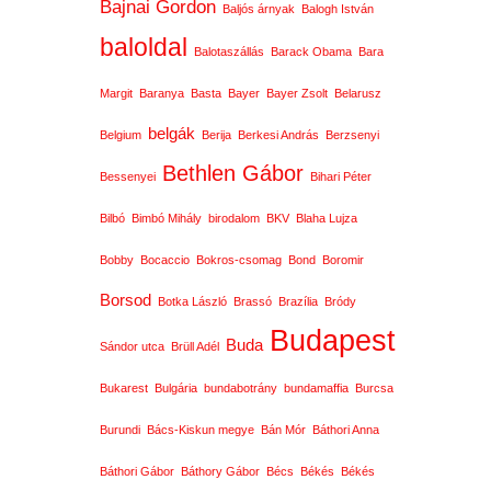
Bajnai Gordon
Baljós árnyak
Balogh István
baloldal
Balotaszállás
Barack Obama
Bara
Margit
Baranya
Basta
Bayer
Bayer Zsolt
Belarusz
belgák
Belgium
Berija
Berkesi András
Berzsenyi
Bethlen Gábor
Bessenyei
Bihari Péter
Bilbó
Bimbó Mihály
birodalom
BKV
Blaha Lujza
Bobby
Bocaccio
Bokros-csomag
Bond
Boromir
Borsod
Botka László
Brassó
Brazília
Bródy
Budapest
Buda
Sándor utca
Brüll Adél
Bukarest
Bulgária
bundabotrány
bundamaffia
Burcsa
Burundi
Bács-Kiskun megye
Bán Mór
Báthori Anna
Báthori Gábor
Báthory Gábor
Bécs
Békés
Békés