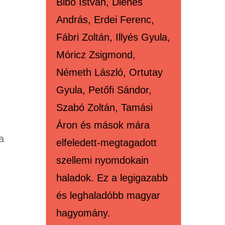
Bibó István, Dienes
András, Erdei Ferenc,
Fábri Zoltán, Illyés Gyula,
Móricz Zsigmond,
Németh László, Ortutay
Gyula, Petőfi Sándor,
Szabó Zoltán, Tamási
Áron és mások mára
a
elfeledett-megtagadott
szellemi nyomdokain
haladok. Ez a legigazabb
és leghaladóbb magyar
hagyomány.