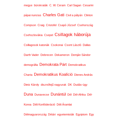
megye
bürokraták
C. W. Ceram
Carl Sagan
Cesarini
Charles Gati
pápai nuncius
Civil a pályán
Clinton
Compson
Craig
Cristofel
Csapó József
Csehország
Csillagok háborúja
Csehszlovákia
Csepel
Csillagosok katonák
Csokonai
Csont László
Dallas
Darth Vader
Debrecen
Dekameron
Demján Sándor
Demokrata Párt
demográfia
Demokratikus
Demokratikus Koalíció
Charta
Dienes András
Dietz Károly
disznófejű nagyurak
DK
Dudás-ügy
Duna
Dunántúl
Dunavecse
Dél
Dél-Afrika
Dél-
Korea
Déli Konföderáció
Déli Áramlat
Délmagyarország
Détári
egyetemisták
Egyiptom
Egy