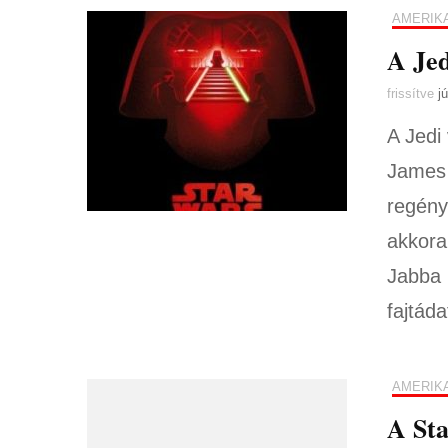
AMERIK
A Jed
frissítve
j
A Jedi
James 
regény
akkora
Jabba 
fajtáda
AMERIK
A Sta