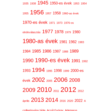
1945
1950-es évek
1935
1938
1953
1954
1956
1958
1955
1957
1960-as évek
1970-es évek
1971
1973
1976-os
1977
1978
1980
elnökválasztás
1979
1980-as évek
1981
1982
1983
1985
1986
1989
1984
1987
1988
1990-es évek
1990
1991
1992
1994
1993
1998
2000-es
1995
1999
2006
2002
2008
évek
2005
2012
2010
2009
2011
2012
2013
2014
2022
április
2016
2020
A
csillagösvény hídja
Aczél György
Ademarus