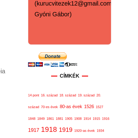
(kurucvitezek12@gmail.com,
Gyóni Gábor)
ia
CÍMKÉK
14 pont
16. század
18. század
19. század
20.
80-as évek
1526
század
70-es évek
1527
1848
1849
1861
1881
1905
1908
1914
1915
1916
1918
1919
1917
1920-as évek
1934