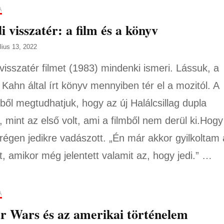
A
i visszatér: a film és a könyv
úlius 13, 2022
 visszatér filmet (1983) mindenki ismeri. Lássuk, a
Kahn által írt könyv mennyiben tér el a mozitól. A
ből megtudhatjuk, hogy az új Halálcsillag dupla
, mint az első volt, ami a filmből nem derül ki.Hogy
régen jedikre vadászott. „Én már akkor gyilkoltam 
t, amikor még jelentett valamit az, hogy jedi.” …
A
r Wars és az amerikai történelem