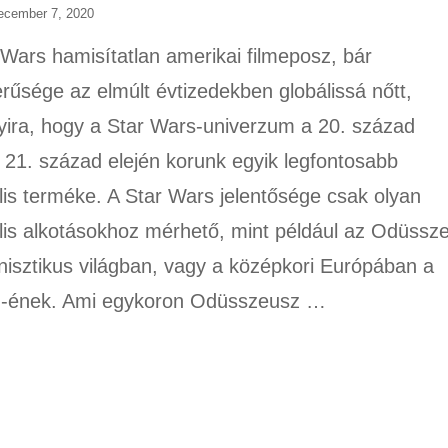
ecember 7, 2020
 Wars hamisítatlan amerikai filmeposz, bár
rűsége az elmúlt évtizedekben globálissá nőtt,
yira, hogy a Star Wars-univerzum a 20. század
 21. század elején korunk egyik legfontosabb
ális terméke. A Star Wars jelentősége csak olyan
ális alkotásokhoz mérhető, mint például az Odüssze
enisztikus világban, vagy a középkori Európában a
d-ének. Ami egykoron Odüsszeusz …