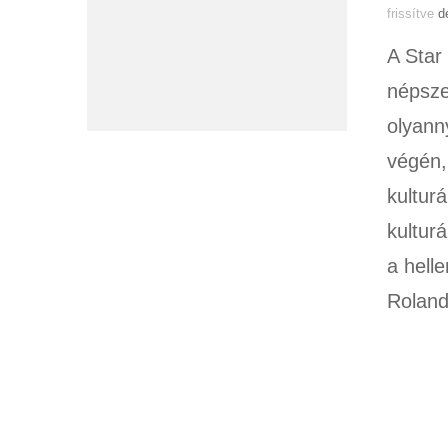
frissítve
d
A Star
népsze
olyann
végén,
kultur
kultur
a hell
Rolan