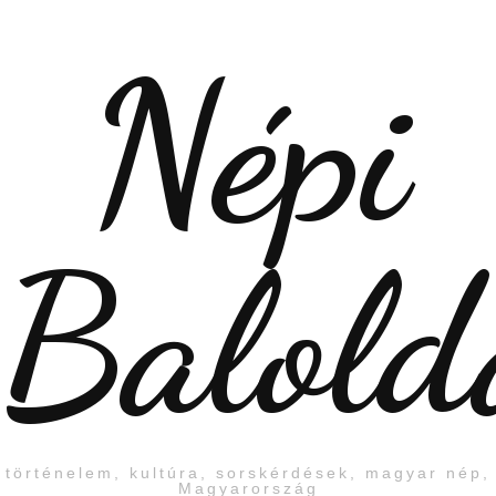
Népi
Balold
történelem, kultúra, sorskérdések, magyar nép,
Magyarország