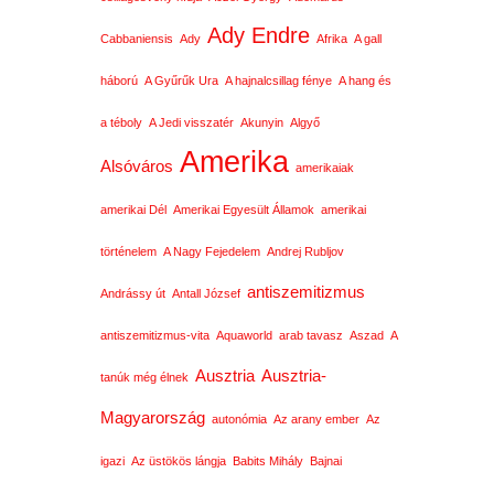
Ady Endre
Cabbaniensis
Ady
Afrika
A gall
háború
A Gyűrűk Ura
A hajnalcsillag fénye
A hang és
a téboly
A Jedi visszatér
Akunyin
Algyő
Amerika
Alsóváros
amerikaiak
amerikai Dél
Amerikai Egyesült Államok
amerikai
történelem
A Nagy Fejedelem
Andrej Rubljov
antiszemitizmus
Andrássy út
Antall József
antiszemitizmus-vita
Aquaworld
arab tavasz
Aszad
A
Ausztria
Ausztria-
tanúk még élnek
Magyarország
autonómia
Az arany ember
Az
igazi
Az üstökös lángja
Babits Mihály
Bajnai