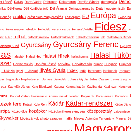
Demok
t László
Dallas
Darth Vader
Debrecen
Dekameron
Demján Sándor
demográfia
rika
Dél-Korea
Déli Konföderáció
Déli Áramlat
Délmagyarország
Détári
egyetemisták
Eg
Európa
EU
erotika
telenség
erőszakos magyarosítás
Esztergom
Ewing-pa
Fidesz
rtó
Fejér megye
felkelők
Felvidék
Ferencváros
Ferrari Violetta
F
futball
ier
FTC
futballcsalások
Futballgyilkosok
futballtörténelem
fák
Galaktikus Birod
Gyurcsány Ferenc
Gyurcsány
belsberg Kunó
Gyurgy
las
Halasi Tükö
Halasi Hírek
halasiak
Halasi Hét
halasi puma
dszer
Horthy Miklós
Horváth László
horvátok
Horvátország
humor
Hungária
Hunyadi
Illyés Gyula
Index
I. Ulászló
igazi
II. József
India
Internetto
intrikusok
Irapuato
via
Jugoszláv Néphadsereg
Juhász Benedek
Juhász Gyula
Julius Caesar
János Zsigm
resz
Kastyják János
Kate Blackwell
Katona
Katona István
Kayibanda
Kazinczy
Kecskem
NKSE
Kohout Zoltán
kolonizáció
kommunisták
konteó
Kopjások
Kora tavasz
Korrobori
Kádár-rendszer
Kádár
tézek tere
Kutasi
Kylo Ren
Kádár Ján
urópa
középkor
középosztály
Középfölde
középkori kereszténység
Lajosmizse
Skywalker
Lövészárkok a hátországban
maffia
Magyar Autonóm Tartomány
Magyar Bál
Magyaror