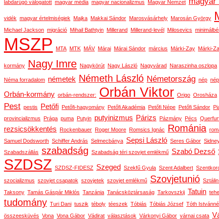
magyar 
labdarúgó válogatott
magyar média
magyar nacionalizmus
Magyar Nemzet
vidék
magyar értelmiségiek
Majka
Makkai Sándor
Marosvásárhely
Marosán György
Michael Jackson
migráció
Mihail Bathtyin
Millerand
Millerand-levél
Milosevics
minimálbé
MSZP
MTA
MTK
MÁV
Márai
Márai Sándor
március
Márki-Zay
Márki-Za
Nagy Imre
kormány
Nagykörút
Nagy László
Nagyvárad
Naraszinha oszlopa
Németh László
Németország
németek
Néma forradalom
nép
nép
Orbán Viktor
Orbán-kormány
orbán-rendszer:
Origo
Orosháza
Pest
Petőfi
pestis
Petőfi-hagyomány
Petőfi Akadémia
Petőfi Népe
Petőfi Sándor
Pi
putyinizmus
Párizs
provincializmus
Prága
puma
Putyin
Pázmány
Pécs
Querfur
Románia
rezsicsökkentés
Rockenbauer
Roger Moore
Romsics Ignác
rom
Sepsi László
Samuel Dodsworth
Schiffer András
Selmecbánya
Seres Gábor
Sidne
szabadság
Szabó Dezső
Szabadszállás
Szabadság téri szovjet emlékmű
SZDSZ
Szeged
SZDSZ-FIDESZ
Szekfű Gyula
Szent Adalbert
Szentkor
Szovjetunió
szocializmus
szovjet csapatok
szovjetek
szovjet emlékmű
Sztáli
Tatuin
Taksony
Tamás Gáspár Miklós
Tanzánia
Tanácsköztársaság
Tarkovszkij
teh
tudomány
Turi Dani
tuszik
téboly
téeszek
Tóbiás
Tóbiás József
Tóth Istvánné
Vá
összeesküvés
Vona
Vona Gábor
Vádirat
választások
Várkonyi Gábor
várnai csata