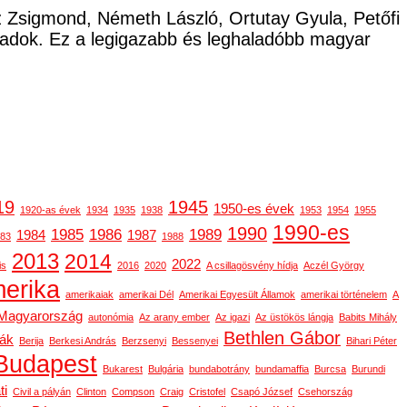
cz Zsigmond, Németh László, Ortutay Gyula, Petőfi
ladok. Ez a legigazabb és leghaladóbb magyar
19
1945
1950-es évek
1920-as évek
1934
1935
1938
1953
1954
1955
1990-es
1990
1985
1986
1989
1984
1987
83
1988
2013
2014
2022
is
2016
2020
A csillagösvény hídja
Aczél György
erika
amerikaiak
amerikai Dél
Amerikai Egyesült Államok
amerikai történelem
A
-Magyarország
autonómia
Az arany ember
Az igazi
Az üstökös lángja
Babits Mihály
Bethlen Gábor
gák
Berija
Berkesi András
Berzsenyi
Bessenyei
Bihari Péter
Budapest
Bukarest
Bulgária
bundabotrány
bundamaffia
Burcsa
Burundi
ti
Civil a pályán
Clinton
Compson
Craig
Cristofel
Csapó József
Csehország