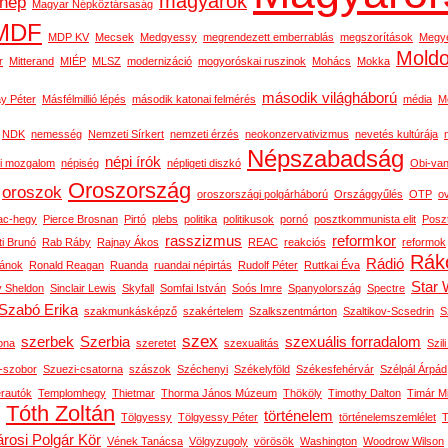
magyarok
nép
Magyar Népköztársaság
MDF
MDP KV
Mecsek
Medgyessy
megrendezett emberrablás
megszorítások
Megy
Mold
r
Mitterand
MIÉP
MLSZ
modernizáció
mogyoróskai ruszinok
Mohács
Mokka
második világháború
y Péter
Másfélmillió lépés
második katonai felmérés
média
M
NDK
nemesség
Nemzeti Sírkert
nemzeti érzés
neokonzervativizmus
nevetés kultúrája
Népszabadság
népi írók
i mozgalom
népiség
népligeti diszkó
Obi-van
Oroszország
oroszok
oroszországi polgárháború
Országgyűlés
OTP
o
ac-hegy
Pierce Brosnan
Pirtó
plebs
politika
politikusok
pornó
posztkommunista elit
Posz
rasszizmus
reformkor
ti Brunó
Rab Ráby
Rajnay Ákos
REAC
reakciós
reformok
Rák
Rádió
ánok
Ronald Reagan
Ruanda
ruandai népirtás
Rudolf Péter
Ruttkai Éva
Star 
y Sheldon
Sinclair Lewis
Skyfall
Somfai István
Soós Imre
Spanyolország
Spectre
Szabó Erika
szakmunkásképző
szakértelem
Szalkszentmárton
Szaltikov-Scsedrin
S
szex
szerbek
Szerbia
szexuális forradalom
ona
szeretet
szexualitás
Szili
n-szobor
Szuezi-csatorna
szászok
Széchenyi
Székelyföld
Székesfehérvár
Szélpál Árpád
erautók
Templomhegy
Thietmar
Thorma János Múzeum
Thököly
Timothy Dalton
Timár M
Tóth Zoltán
történelem
Tölgyessy
Tölgyessy Péter
történelemszemlélet
T
rosi Polgár Kör
Vének Tanácsa
Völgyzugoly
vörösök
Washington
Woodrow Wilson