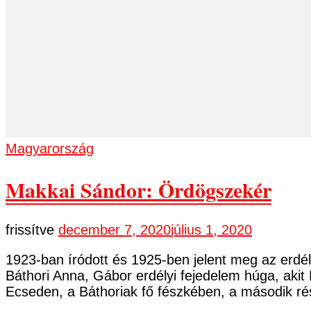
Magyarország
Makkai Sándor: Ördögszekér
frissítve
december 7, 2020
július 1, 2020
1923-ban íródott és 1925-ben jelent meg az erdé
Báthori Anna, Gábor erdélyi fejedelem húga, akit
Ecseden, a Báthoriak fő fészkében, a második r