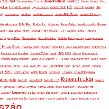
rata Párt
Demokratikus Koalíció
Demokratikus Charta
Dienes András
Dietz
elit
yiptom
Egy pikoló világos
Egy új remény
elcsalt vébék
ellenzék
elmúlás
első
rty
ezüstcsapat
Fandorin
Fandorin-sorozat
Farkas Attila Márton
Farkas Helga-ügy
idesz-kormány
FIFA
Finn
Florida
foci
focivébék
Fodor Gábor
fogadási csalás
Forma-
alom
Gallia
gallok
game
Gandalf
Ganz-MÁVAG
GDP
George Lucas
Gerecse
ák
György Péter
Gábris vitéz
Géza fejedelem
Gödöllő
Görögország
Habayarimana
r
Halas Zsaru
halottak napja
halászlé
hang
Han Solo
Havasi Bertalan
hedonizmus
Hunyadi utca
husziták
Huszárik Zoltán
hutuk
HVG
HÖK
háború
hígmagyarok
Irodalmi Ujság
irodalom
István
J. J. Abrams
J. R. Ewing
Jadviga párnája
Jakab
james
ond
Jászi Oszkár
Jókai
Jókai Mór
jólét
József Attila
július
Jürgen Böcking
Kabuga
Kelet
ét
Kelet-Európa
kelták
Kenobi
Kertváros
Kisfaludy
Kiskunfélegyháza
Kossuth utca
korrupció
Kossuth
Kossuthkifli
Kossuth TSZ
Kovács
os
kálvinisták
Károlyi-kormány
Károlyi Mihály
kései dualizmus
későkádári elit
Lengyelország
Lazenby
lengyel társadalom
Leslie L. Lawrence
Lettország
int
magyarellenesség
magyar filmek
magyar gazdaság
magyar irodalom
magyar
szág