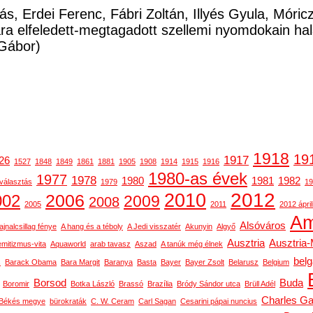
ás, Erdei Ferenc, Fábri Zoltán, Illyés Gyula, Móri
a elfeledett-megtagadott szellemi nyomdokain ha
Gábor)
1918
19
1917
26
1527
1848
1849
1861
1881
1905
1908
1914
1915
1916
1980-as évek
1977
1978
1980
1981
1982
választás
1979
19
2012
2010
2006
002
2009
2008
2005
2011
2012 ápril
Am
Alsóváros
ajnalcsillag fénye
A hang és a téboly
A Jedi visszatér
Akunyin
Algyő
Ausztria
Ausztria
emitizmus-vita
Aquaworld
arab tavasz
Aszad
A tanúk még élnek
bel
s
Barack Obama
Bara Margit
Baranya
Basta
Bayer
Bayer Zsolt
Belarusz
Belgium
Borsod
Buda
Boromir
Botka László
Brassó
Brazília
Bródy Sándor utca
Brüll Adél
Charles Ga
Békés megye
bürokraták
C. W. Ceram
Carl Sagan
Cesarini pápai nuncius