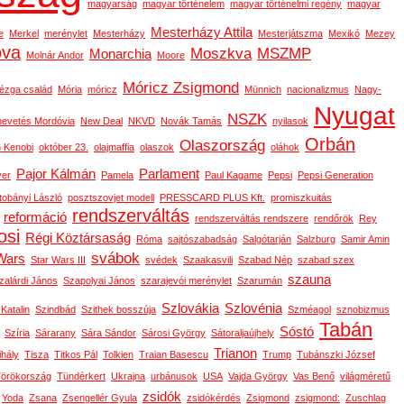
magyarság
magyar történelem
magyar történelmi regény
magyar
Mesterházy Attila
e
Merkel
merénylet
Mesterházy
Mesterjátszma
Mexikó
Mezey
ova
Moszkva
MSZMP
Monarchia
Molnár Andor
Moore
Móricz Zsigmond
ézga család
Mória
móricz
Münnich
nacionalizmus
Nagy-
Nyugat
NSZK
nevetés Mordóvia
New Deal
NKVD
Novák Tamás
nyilasok
Orbán
Olaszország
 Kenobi
október 23.
olajmaffia
olaszok
oláhok
Pajor Kálmán
Parlament
ver
Pamela
Paul Kagame
Pepsi
Pepsi Generation
tobányi László
posztszovjet modell
PRESSCARD PLUS Kft.
promiszkuitás
rendszerváltás
reformáció
rendszerváltás rendszere
rendőrök
Rey
osi
Régi Köztársaság
Róma
sajtószabadság
Salgótarján
Salzburg
Samir Amin
svábok
Wars
Star Wars III
svédek
Szaakasvili
Szabad Nép
szabad szex
szauna
zalárdi János
Szapolyai János
szarajevói merénylet
Szarumán
Szlovákia
Szlovénia
 Katalin
Szindbád
Szithek bosszúja
Szméagol
sznobizmus
Tabán
Sóstó
Szíria
Sárarany
Sára Sándor
Sárosi György
Sátoraljaújhely
Trianon
ihály
Tisza
Titkos Pál
Tolkien
Traian Basescu
Trump
Tubánszki József
örökország
Tündérkert
Ukrajna
urbánusok
USA
Vajda György
Vas Benő
világméretű
zsidók
Yoda
Zsana
Zsengellér Gyula
zsidókérdés
Zsigmond
zsigmond:
Zuschlag