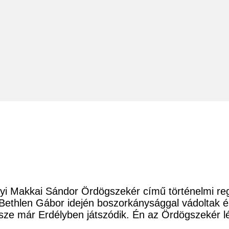
lyi Makkai Sándor Ördögszekér című történelmi re
 Bethlen Gábor idején boszorkánysággal vádoltak és
észe már Erdélyben játszódik. Én az Ördögszekér 