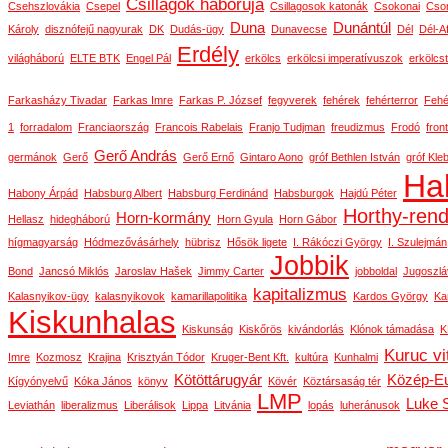
Csillagok háborúja
Csehszlovákia
Csepel
Csillagosok katonák
Csokonai
Cson
Duna
Dunántúl
Károly
disznófejű nagyurak
DK
Dudás-ügy
Dunavecse
Dél
Dél-Af
Erdély
világháború
ELTE BTK
Engel Pál
erkölcs
erkölcsi imperatívuszok
erkölcs
Farkasházy Tivadar
Farkas Imre
Farkas P. József
fegyverek
fehérek
fehérterror
Fehé
1
forradalom
Franciaország
Francois Rabelais
Franjo Tudjman
freudizmus
Frodó
front
Gerő András
germánok
Gerő
Gerő Ernő
Gintaro Aono
gróf Bethlen István
gróf Kle
Ha
Habony Árpád
Habsburg Albert
Habsburg Ferdinánd
Habsburgok
Hajdú Péter
Horthy-ren
Horn-kormány
Hellasz
hidegháború
Horn Gyula
Horn Gábor
hígmagyarság
Hódmezővásárhely
hübrisz
Hősök ligete
I. Rákóczi György
I. Szulejmán
Jobbik
Bond
Jancsó Miklós
Jaroslav Hašek
Jimmy Carter
jobboldal
Jugoszlá
kapitalizmus
Kalasnyikov-ügy
kalasnyikovok
kamarillapolitika
Kardos György
Ka
Kiskunhalas
Kiskunság
Kiskőrös
kivándorlás
Klónok támadása
K
Kuruc vi
Imre
Kozmosz
Krajina
Krisztyán Tódor
Kruger-Bent Kft.
kultúra
Kunhalmi
Kötöttárugyár
Közép-E
Kígyónyelvű
Kóka János
könyv
Kövér
Köztársaság tér
LMP
Luke 
Leviathán
liberalizmus
Liberálisok
Lippa
Litvánia
lopás
luheránusok