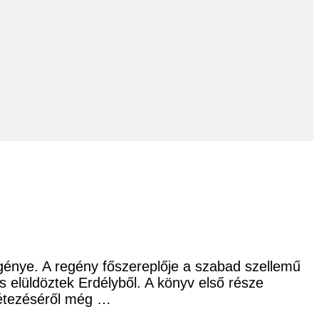
génye. A regény főszereplője a szabad szellemű
 elüldöztek Erdélyből. A könyv első része
létezéséről még …