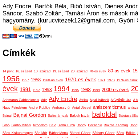
Ady Endre, Bartók Béla, Bibó István, Dienes Andr
Sándor, Szabó Zoltán, Tamási Áron és mások már
hagyomány. (kurucvitezek12@gmail.com, Gyóni 
Címkék
80-as évek
15
14 pont
16. század
18. század
19. század
20. század
70-es évek
1956
1970-es évek
1958
1957
1960-as évek
1971
1973
1976-os elnök
2
évek
1994
1991
1993
1998
2000-es évek
1992
1995
1999
Ady Endre
Ademarus Cabbaniensis
Ady
Afrika
A gall háború
A Gyűrűk Ura
A h
antiszemitizmus
Nagy Fejedelem
Andrej Rubljov
Andrássy út
Antall József
antisz
baloldal
Bajnai Gordon
Bajnai
Baljós árnyak
Balogh István
Balotaszállá
Bilbó
Bimbó Mihály
birodalom
BKV
Blaha Lujza
Bobby
Bocaccio
Bokros-csomag
Bond
Bács-Kiskun megye
Bán Mór
Báthori Anna
Báthori Gábor
Báthory Gábor
Bécs
Békés