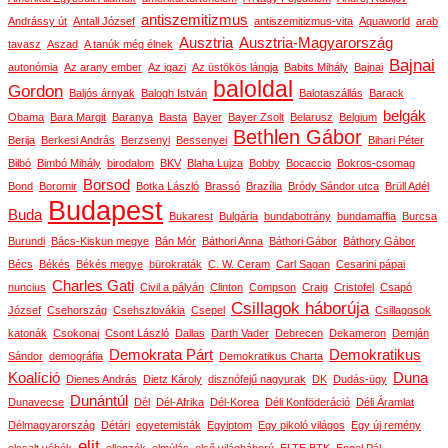
antiszemitizmus
Andrássy út
Antall József
antiszemitizmus-vita
Aquaworld
arab
Ausztria
Ausztria-Magyarország
tavasz
Aszad
A tanúk még élnek
Bajnai
autonómia
Az arany ember
Az igazi
Az üstökös lángja
Babits Mihály
Bajnai
baloldal
Gordon
Baljós árnyak
Balogh István
Balotaszállás
Barack
belgák
Obama
Bara Margit
Baranya
Basta
Bayer
Bayer Zsolt
Belarusz
Belgium
Bethlen Gábor
Berija
Berkesi András
Berzsenyi
Bessenyei
Bihari Péter
Bilbó
Bimbó Mihály
birodalom
BKV
Blaha Lujza
Bobby
Bocaccio
Bokros-csomag
Borsod
Bond
Boromir
Botka László
Brassó
Brazília
Bródy Sándor utca
Brüll Adél
Budapest
Buda
Bukarest
Bulgária
bundabotrány
bundamaffia
Burcsa
Burundi
Bács-Kiskun megye
Bán Mór
Báthori Anna
Báthori Gábor
Báthory Gábor
Bécs
Békés
Békés megye
bürokraták
C. W. Ceram
Carl Sagan
Cesarini pápai
Charles Gati
nuncius
Civil a pályán
Clinton
Compson
Craig
Cristofel
Csapó
Csillagok háborúja
József
Csehország
Csehszlovákia
Csepel
Csillagosok
katonák
Csokonai
Csont László
Dallas
Darth Vader
Debrecen
Dekameron
Demján
Demokrata Párt
Demokratikus
Sándor
demográfia
Demokratikus Charta
Koalíció
Duna
Dienes András
Dietz Károly
disznófejű nagyurak
DK
Dudás-ügy
Dunántúl
Dunavecse
Dél
Dél-Afrika
Dél-Korea
Déli Konföderáció
Déli Áramlat
Délmagyarország
Détári
egyetemisták
Egyiptom
Egy pikoló világos
Egy új remény
elit