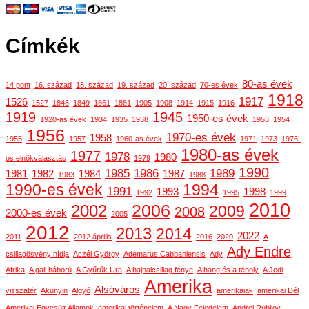
Címkék
80-as évek
14 pont
16. század
18. század
19. század
20. század
70-es évek
1918
1917
1526
1527
1848
1849
1861
1881
1905
1908
1914
1915
1916
1919
1945
1950-es évek
1920-as évek
1934
1935
1938
1953
1954
1956
1970-es évek
1958
1955
1957
1960-as évek
1971
1973
1976-
1980-as évek
1977
1978
1980
os elnökválasztás
1979
1990
1985
1986
1989
1981
1982
1984
1987
1983
1988
1990-es évek
1994
1991
1993
1998
1992
1995
1999
2010
2006
2002
2009
2008
2000-es évek
2005
2012
2013
2014
2022
2011
2012 április
2016
2020
A
Ady Endre
csillagösvény hídja
Aczél György
Ademarus Cabbaniensis
Ady
Afrika
A gall háború
A Gyűrűk Ura
A hajnalcsillag fénye
A hang és a téboly
A Jedi
Amerika
Alsóváros
visszatér
Akunyin
Algyő
amerikaiak
amerikai Dél
Amerikai Egyesült Államok
amerikai történelem
A Nagy Fejedelem
Andrej Rubljov