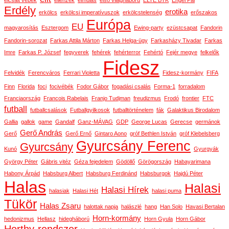
elcsalt vébék
ellenzék
elmúlás
első világháború
ELTE BTK
Engel Pál
Erdély
erotika
erkölcs
erkölcsi imperatívuszok
erkölcstelenség
erőszakos
Európa
EU
magyarosítás
Esztergom
Ewing-party
ezüstcsapat
Fandorin
Fandorin-sorozat
Farkas Attila Márton
Farkas Helga-ügy
Farkasházy Tivadar
Farkas
Imre
Farkas P. József
fegyverek
fehérek
fehérterror
Fehértó
Fejér megye
felkelők
Fidesz
Felvidék
Ferencváros
Ferrari Violetta
Fidesz-kormány
FIFA
Finn
Florida
foci
focivébék
Fodor Gábor
fogadási csalás
Forma-1
forradalom
Franciaország
Francois Rabelais
Franjo Tudjman
freudizmus
Frodó
frontier
FTC
futball
futballcsalások
Futballgyilkosok
futballtörténelem
fák
Galaktikus Birodalom
Gallia
gallok
game
Gandalf
Ganz-MÁVAG
GDP
George Lucas
Gerecse
germánok
Gerő András
Gerő
Gerő Ernő
Gintaro Aono
gróf Bethlen István
gróf Klebelsberg
Gyurcsány Ferenc
Gyurcsány
Kunó
Gyurgyák
György Péter
Gábris vitéz
Géza fejedelem
Gödöllő
Görögország
Habayarimana
Habony Árpád
Habsburg Albert
Habsburg Ferdinánd
Habsburgok
Hajdú Péter
Halas
Halasi
Halasi Hírek
halasiak
Halasi Hét
halasi puma
Tükör
Halas Zsaru
halottak napja
halászlé
hang
Han Solo
Havasi Bertalan
Horn-kormány
hedonizmus
Hellasz
hidegháború
Horn Gyula
Horn Gábor