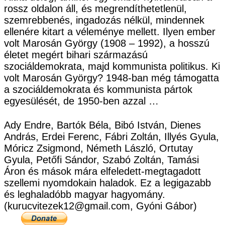
rossz oldalon áll, és megrendíthetetlenül,
szemrebbenés, ingadozás nélkül, mindennek
ellenére kitart a véleménye mellett. Ilyen ember
volt Marosán György (1908 – 1992), a hosszú
életet megért bihari származású
szociáldemokrata, majd kommunista politikus. Ki
volt Marosán György? 1948-ban még támogatta
a szociáldemokrata és kommunista pártok
egyesülését, de 1950-ben azzal …
Ady Endre, Bartók Béla, Bibó István, Dienes
András, Erdei Ferenc, Fábri Zoltán, Illyés Gyula,
Móricz Zsigmond, Németh László, Ortutay
Gyula, Petőfi Sándor, Szabó Zoltán, Tamási
Áron és mások mára elfeledett-megtagadott
szellemi nyomdokain haladok. Ez a legigazabb
és leghaladóbb magyar hagyomány.
(kurucvitezek12@gmail.com, Gyóni Gábor)