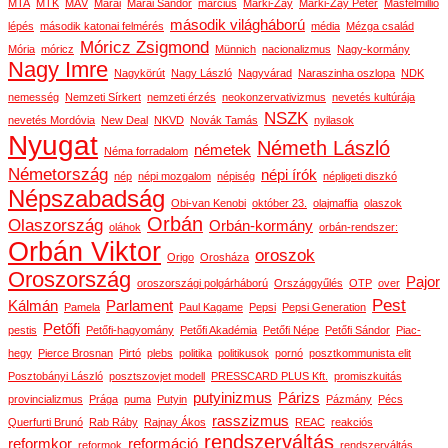
MTA
MTK
MÁV
Márai
Márai Sándor
március
Márki-Zay
Márki-Zay Péter
Másfélmillió
második világháború
lépés
második katonai felmérés
média
Mézga család
Móricz Zsigmond
Mória
móricz
Münnich
nacionalizmus
Nagy-kormány
Nagy Imre
Nagykörút
Nagy László
Nagyvárad
Naraszinha oszlopa
NDK
nemesség
Nemzeti Sírkert
nemzeti érzés
neokonzervativizmus
nevetés kultúrája
NSZK
nevetés Mordóvia
New Deal
NKVD
Novák Tamás
nyilasok
Nyugat
Németh László
németek
Néma forradalom
Németország
népi írók
nép
népi mozgalom
népiség
népligeti diszkó
Népszabadság
Obi-van Kenobi
október 23.
olajmaffia
olaszok
Orbán
Olaszország
Orbán-kormány
oláhok
orbán-rendszer:
Orbán Viktor
oroszok
Origo
Orosháza
Oroszország
Pajor
oroszországi polgárháború
Országgyűlés
OTP
over
Pest
Kálmán
Parlament
Pamela
Paul Kagame
Pepsi
Pepsi Generation
Petőfi
pestis
Petőfi-hagyomány
Petőfi Akadémia
Petőfi Népe
Petőfi Sándor
Piac-
hegy
Pierce Brosnan
Pirtó
plebs
politika
politikusok
pornó
posztkommunista elit
Posztobányi László
posztszovjet modell
PRESSCARD PLUS Kft.
promiszkuitás
putyinizmus
Párizs
provincializmus
Prága
puma
Putyin
Pázmány
Pécs
rasszizmus
Querfurti Brunó
Rab Ráby
Rajnay Ákos
REAC
reakciós
rendszerváltás
reformkor
reformáció
reformok
rendszerváltás