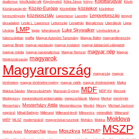
Kötöttárugyár
dualizmus
későkádári elit
Kígyónyelvű
Kóka János
könyv
Kövér
Közép-Európa
középkor
Köztársaság tér
Középfölde
középkori
középosztály
Lengyelország
kereszténység
Lajosmizse
Lazenby
lengyel
társadalom
Leslie L. Lawrence
Lettország
Leviathán
liberalizmus
Liberálisok
Lippa
LMP
Luke Skywalker
Litvánia
lopás
luheránusok
Lövészárkok a
hátországban
maffia
Magyar Autonóm Tartomány
Magyar Bálint
magyarellenesség
magyar filmek
magyar gazdaság
magyar irodalom
magyar labdarúgó válogatott
magyar nép
magyar média
magyar nacionalizmus
Magyar Nemzet
Magyar
magyarok
Népköztársaság
Magyarország
magyarság
magyar
történelem
magyar történelmi regény
magyar vidék
magyar értelmiségiek
Majka
MDF
Makkai Sándor
Marosvásárhely
Marosán György
MDP KV
Mecsek
Medgyessy
megrendezett emberrablás
megszorítások
Megye
Merkel
merénylet
Mesterházy Attila
Mesterházy
Mesterjátszma
Mexikó
Mezey
Michael Jackson
migráció
Mihail Bathtyin
Millerand
Millerand-levél
Milosevics
minimálbér
Mitterand
Moldova
MIÉP
MLSZ
modernizáció
mogyoróskai ruszinok
Mohács
Mokka
MSZP
Moszkva
MSZMP
Monarchia
Molnár Andor
Moore