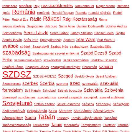
rezsicsökkentés
rendszere
rendőrök
Rey
Rockenbauer
Roger Moore
Romsics
Románia
Ignác
románok
Ronald Reagan
Ruanda
ruandai népirtás
Rudolf
Rákosi
Rádió
Régi Köztársaság
Péter
Ruttkai Éva
Róma
sajtószabadság
Salgótarján
Salzburg
Samir Amin
Samuel Dodsworth
Schiffer András
Sepsi László
Selmecbánya
Seres Gábor
Sidney Sheldon
Sinclair Lewis
Skyfall
Star Wars
Somfai István
Soós Imre
Spanyolország
Spectre
Star Wars III
svábok
svédek
Szaakasvili
Szabad Nép
szabad szex
Szabadszállás
szabadság
Szabó Dezső
Szabó
Szabadság téri szovjet emlékmű
Erika
szakmunkásképző
szakértelem
Szalkszentmárton
Szaltikov-Scsedrin
szauna
Szalárdi János
Szapolyai János
szarajevói merénylet
Szarumán
SZDSZ
Szeged
SZDSZ-FIDESZ
Szekfű Gyula
Szent Adalbert
szex
szerbek
Szerbia
szexuális
Szentkorona
szeretet
szexualitás
forradalom
Szlovákia
Szlovénia
Szili Katalin
Szindbád
Szithek bosszúja
Szméagol
sznobizmus
szocializmus
szovjet csapatok
szovjetek
szovjet emlékmű
Szovjetunió
Sztálin-szobor
Szuezi-csatorna
szászok
Széchenyi
Székelyföld
Székesfehérvár
Szélpál Árpád
Szíria
Sárarany
Sára Sándor
Sárosi György
Tabán
Sóstó
Sátoraljaújhely
Taksony
Tamás Gáspár Miklós
Tanzánia
Tatuin
Tanácsköztársaság
Tarkovszkij
teherautók
Templomhegy
Thietmar
Thorma
János Múzeum
Thököly
Timothy Dalton
Timár Mihály
Tisza
Titkos Pál
Tolkien
Traian