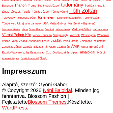
tudomány
Trianon
Basescu
Trump
Tubánszki József
Turi Dani
tuszik
Tóth Zoltán
téboly
téeszek
Tóbiás
Tóbiás József
Tóth Istvánné
történelem
Tölgyessy
Tölgyessy Péter
történelemszemlélet
Törökország
Tündérkert
Ukrajna
urbánusok
USA
Vajda György
Vas Benő
világméretű
összeesküvés
Vona
Vona Gábor
Vádirat
választások
Várkonyi Gábor
várnai csata
Városi Polgár Kör
Vének Tanácsa
Völgyzugoly
vörösök
Washington
Woodrow
zsidók
Wilson
Yoda
Zsana
Zsengellér Gyula
zsidókérdés
Zsigmond
zsigmond:
ÁMK
Zuschlag János
Zágráb
Závada Pál
Állami Gazdaság
Ázsia
Ébredő erő
álbaloldal
Észak-Magyarország
Észtország
Ózd
Ördögszekér
Újpest
ávósok
értelmiség
és
őszödi beszéd
Švejk
Impresszum
Alapító, szerző: Gyóni Gábor
© Copyright 2026
Népi Baloldal
. Minden jog
fenntartva.
Blossom Fashion |
Fejlesztette
Blossom Themes
.Készítette:
WordPress
.