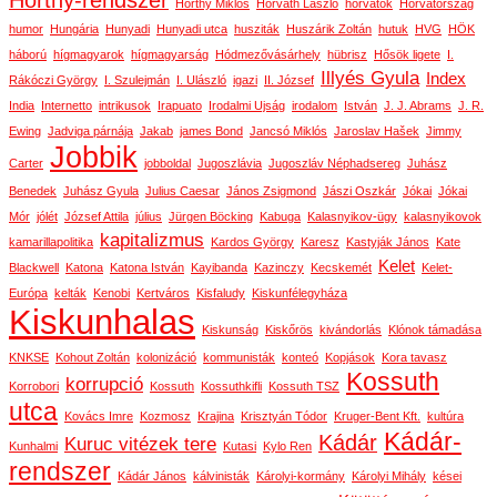
Horthy-rendszer
Horthy Miklós
Horváth László
horvátok
Horvátország
humor
Hungária
Hunyadi
Hunyadi utca
husziták
Huszárik Zoltán
hutuk
HVG
HÖK
háború
hígmagyarok
hígmagyarság
Hódmezővásárhely
hübrisz
Hősök ligete
I.
Illyés Gyula
Index
Rákóczi György
I. Szulejmán
I. Ulászló
igazi
II. József
India
Internetto
intrikusok
Irapuato
Irodalmi Ujság
irodalom
István
J. J. Abrams
J. R.
Ewing
Jadviga párnája
Jakab
james Bond
Jancsó Miklós
Jaroslav Hašek
Jimmy
Jobbik
Carter
jobboldal
Jugoszlávia
Jugoszláv Néphadsereg
Juhász
Benedek
Juhász Gyula
Julius Caesar
János Zsigmond
Jászi Oszkár
Jókai
Jókai
Mór
jólét
József Attila
július
Jürgen Böcking
Kabuga
Kalasnyikov-ügy
kalasnyikovok
kapitalizmus
kamarillapolitika
Kardos György
Karesz
Kastyják János
Kate
Kelet
Blackwell
Katona
Katona István
Kayibanda
Kazinczy
Kecskemét
Kelet-
Európa
kelták
Kenobi
Kertváros
Kisfaludy
Kiskunfélegyháza
Kiskunhalas
Kiskunság
Kiskőrös
kivándorlás
Klónok támadása
KNKSE
Kohout Zoltán
kolonizáció
kommunisták
konteó
Kopjások
Kora tavasz
Kossuth
korrupció
Korrobori
Kossuth
Kossuthkifli
Kossuth TSZ
utca
Kovács Imre
Kozmosz
Krajina
Krisztyán Tódor
Kruger-Bent Kft.
kultúra
Kádár-
Kádár
Kuruc vitézek tere
Kunhalmi
Kutasi
Kylo Ren
rendszer
Kádár János
kálvinisták
Károlyi-kormány
Károlyi Mihály
kései