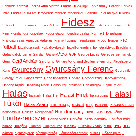
Fandorin-sorozat
Farkas Attila Márton
Farkas Helga-ügy
Farkasházy Tivadar
Farkas
Imre
Farkas P. József
fegyverek
fehérek
fehérterror
Fehértó
Fejér megye
felkelők
Fidesz
Felvidék
Ferencváros
Ferrari Violetta
Fidesz-kormány
FIFA
Finn
Florida
foci
focivébék
Fodor Gábor
fogadási csalás
Forma-1
forradalom
Franciaország
Francois Rabelais
Franjo Tudjman
freudizmus
Frodó
frontier
FTC
futball
futballcsalások
Futballgyilkosok
futballtörténelem
fák
Galaktikus Birodalom
Gallia
gallok
game
Gandalf
Ganz-MÁVAG
GDP
George Lucas
Gerecse
germánok
Gerő András
Gerő
Gerő Ernő
Gintaro Aono
gróf Bethlen István
gróf Klebelsberg
Gyurcsány Ferenc
Gyurcsány
Kunó
Gyurgyák
György Péter
Gábris vitéz
Géza fejedelem
Gödöllő
Görögország
Habayarimana
Habony Árpád
Habsburg Albert
Habsburg Ferdinánd
Habsburgok
Hajdú Péter
Halas
Halasi
Halasi Hírek
halasiak
Halasi Hét
halasi puma
Tükör
Halas Zsaru
halottak napja
halászlé
hang
Han Solo
Havasi Bertalan
Horn-kormány
hedonizmus
Hellasz
hidegháború
Horn Gyula
Horn Gábor
Horthy-rendszer
Horthy Miklós
Horváth László
horvátok
Horvátország
humor
Hungária
Hunyadi
Hunyadi utca
husziták
Huszárik Zoltán
hutuk
HVG
HÖK
háború
hígmagyarok
hígmagyarság
Hódmezővásárhely
hübrisz
Hősök ligete
I.