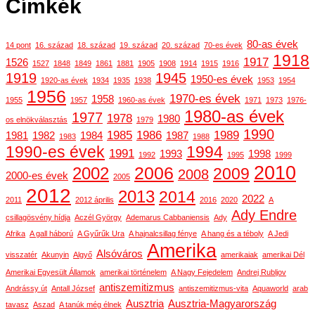
Címkék
80-as évek
14 pont
16. század
18. század
19. század
20. század
70-es évek
1918
1917
1526
1527
1848
1849
1861
1881
1905
1908
1914
1915
1916
1919
1945
1950-es évek
1920-as évek
1934
1935
1938
1953
1954
1956
1970-es évek
1958
1955
1957
1960-as évek
1971
1973
1976-
1980-as évek
1977
1978
1980
os elnökválasztás
1979
1990
1985
1986
1989
1981
1982
1984
1987
1983
1988
1990-es évek
1994
1991
1993
1998
1992
1995
1999
2010
2006
2002
2009
2008
2000-es évek
2005
2012
2013
2014
2022
2011
2012 április
2016
2020
A
Ady Endre
csillagösvény hídja
Aczél György
Ademarus Cabbaniensis
Ady
Afrika
A gall háború
A Gyűrűk Ura
A hajnalcsillag fénye
A hang és a téboly
A Jedi
Amerika
Alsóváros
visszatér
Akunyin
Algyő
amerikaiak
amerikai Dél
Amerikai Egyesült Államok
amerikai történelem
A Nagy Fejedelem
Andrej Rubljov
antiszemitizmus
Andrássy út
Antall József
antiszemitizmus-vita
Aquaworld
arab
Ausztria
Ausztria-Magyarország
tavasz
Aszad
A tanúk még élnek