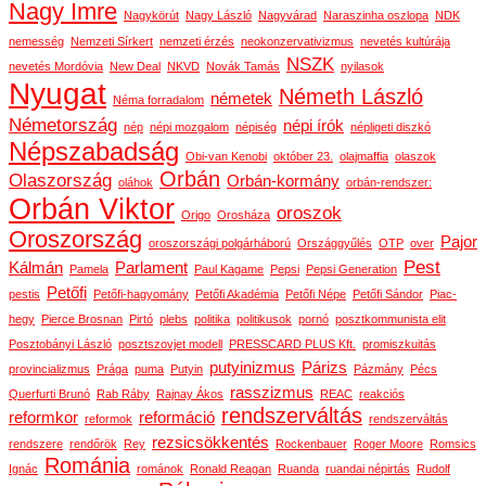
Nagy Imre
Nagykörút
Nagy László
Nagyvárad
Naraszinha oszlopa
NDK
nemesség
Nemzeti Sírkert
nemzeti érzés
neokonzervativizmus
nevetés kultúrája
NSZK
nevetés Mordóvia
New Deal
NKVD
Novák Tamás
nyilasok
Nyugat
Németh László
németek
Néma forradalom
Németország
népi írók
nép
népi mozgalom
népiség
népligeti diszkó
Népszabadság
Obi-van Kenobi
október 23.
olajmaffia
olaszok
Orbán
Olaszország
Orbán-kormány
oláhok
orbán-rendszer:
Orbán Viktor
oroszok
Origo
Orosháza
Oroszország
Pajor
oroszországi polgárháború
Országgyűlés
OTP
over
Pest
Kálmán
Parlament
Pamela
Paul Kagame
Pepsi
Pepsi Generation
Petőfi
pestis
Petőfi-hagyomány
Petőfi Akadémia
Petőfi Népe
Petőfi Sándor
Piac-
hegy
Pierce Brosnan
Pirtó
plebs
politika
politikusok
pornó
posztkommunista elit
Posztobányi László
posztszovjet modell
PRESSCARD PLUS Kft.
promiszkuitás
putyinizmus
Párizs
provincializmus
Prága
puma
Putyin
Pázmány
Pécs
rasszizmus
Querfurti Brunó
Rab Ráby
Rajnay Ákos
REAC
reakciós
rendszerváltás
reformkor
reformáció
reformok
rendszerváltás
rezsicsökkentés
rendszere
rendőrök
Rey
Rockenbauer
Roger Moore
Romsics
Románia
Ignác
románok
Ronald Reagan
Ruanda
ruandai népirtás
Rudolf