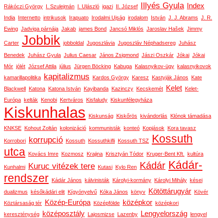
Illyés Gyula
Index
Rákóczi György
I. Szulejmán
I. Ulászló
igazi
II. József
India
Internetto
intrikusok
Irapuato
Irodalmi Ujság
irodalom
István
J. J. Abrams
J. R.
Ewing
Jadviga párnája
Jakab
james Bond
Jancsó Miklós
Jaroslav Hašek
Jimmy
Jobbik
Carter
jobboldal
Jugoszlávia
Jugoszláv Néphadsereg
Juhász
Benedek
Juhász Gyula
Julius Caesar
János Zsigmond
Jászi Oszkár
Jókai
Jókai
Mór
jólét
József Attila
július
Jürgen Böcking
Kabuga
Kalasnyikov-ügy
kalasnyikovok
kapitalizmus
kamarillapolitika
Kardos György
Karesz
Kastyják János
Kate
Kelet
Blackwell
Katona
Katona István
Kayibanda
Kazinczy
Kecskemét
Kelet-
Európa
kelták
Kenobi
Kertváros
Kisfaludy
Kiskunfélegyháza
Kiskunhalas
Kiskunság
Kiskőrös
kivándorlás
Klónok támadása
KNKSE
Kohout Zoltán
kolonizáció
kommunisták
konteó
Kopjások
Kora tavasz
Kossuth
korrupció
Korrobori
Kossuth
Kossuthkifli
Kossuth TSZ
utca
Kovács Imre
Kozmosz
Krajina
Krisztyán Tódor
Kruger-Bent Kft.
kultúra
Kádár-
Kádár
Kuruc vitézek tere
Kunhalmi
Kutasi
Kylo Ren
rendszer
Kádár János
kálvinisták
Károlyi-kormány
Károlyi Mihály
kései
Kötöttárugyár
dualizmus
későkádári elit
Kígyónyelvű
Kóka János
könyv
Kövér
Közép-Európa
középkor
Köztársaság tér
Középfölde
középkori
középosztály
Lengyelország
kereszténység
Lajosmizse
Lazenby
lengyel