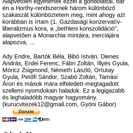
Alapvetően egyetértek ezzel a gondolattal, bár
én a Horthy-rendszernek három különböző
szakaszát különböztetem meg, mint ahogy azt
korábban is írtam (1. Gazdasági konzervatív-
liberalizmus kora, a „bethleni konszolidáció”,
alapvetően a Monarchia mintáira, inerciájára
alapozva, …
Ady Endre, Bartók Béla, Bibó István, Dienes
András, Erdei Ferenc, Fábri Zoltán, Illyés Gyula,
Móricz Zsigmond, Németh László, Ortutay
Gyula, Petőfi Sándor, Szabó Zoltán, Tamási
Áron és mások mára elfeledett-megtagadott
szellemi nyomdokain haladok. Ez a legigazabb
és leghaladóbb magyar hagyomány.
(kurucvitezek12@gmail.com, Gyóni Gábor)