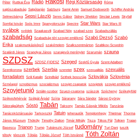
Rákosi
Rádió
Régi Köztársaság
Péter
Ruttkai Éva
Róma
sajtószabadság
Salgótarján
Salzburg
Samir Amin
Samuel Dodsworth
Schiffer András
Sepsi László
Selmecbánya
Seres Gábor
Sidney Sheldon
Sinclair Lewis
Skyfall
Star Wars
Somfai István
Soós Imre
Spanyolország
Spectre
Star Wars III
svábok
svédek
Szaakasvili
Szabad Nép
szabad szex
Szabadszállás
szabadság
Szabó Dezső
Szabó
Szabadság téri szovjet emlékmű
Erika
szakmunkásképző
szakértelem
Szalkszentmárton
Szaltikov-Scsedrin
szauna
Szalárdi János
Szapolyai János
szarajevói merénylet
Szarumán
SZDSZ
Szeged
SZDSZ-FIDESZ
Szekfű Gyula
Szent Adalbert
szex
szerbek
Szerbia
szexuális
Szentkorona
szeretet
szexualitás
forradalom
Szlovákia
Szlovénia
Szili Katalin
Szindbád
Szithek bosszúja
Szméagol
sznobizmus
szocializmus
szovjet csapatok
szovjetek
szovjet emlékmű
Szovjetunió
Sztálin-szobor
Szuezi-csatorna
szászok
Széchenyi
Székelyföld
Székesfehérvár
Szélpál Árpád
Szíria
Sárarany
Sára Sándor
Sárosi György
Tabán
Sóstó
Sátoraljaújhely
Taksony
Tamás Gáspár Miklós
Tanzánia
Tatuin
Tanácsköztársaság
Tarkovszkij
teherautók
Templomhegy
Thietmar
Thorma
János Múzeum
Thököly
Timothy Dalton
Timár Mihály
Tisza
Titkos Pál
Tolkien
Traian
tudomány
Trianon
Basescu
Trump
Tubánszki József
Turi Dani
tuszik
Tóth Zoltán
téboly
téeszek
Tóbiás
Tóbiás József
Tóth Istvánné