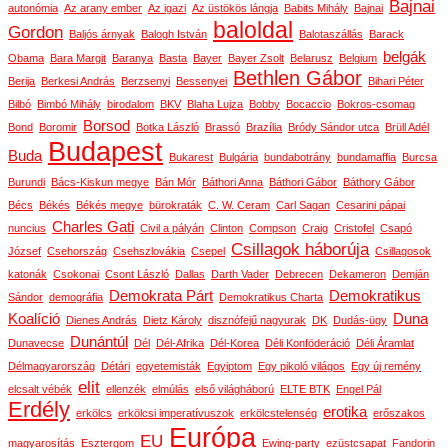
Bajnai
autonómia
Az arany ember
Az igazi
Az üstökös lángja
Babits Mihály
Bajnai
baloldal
Gordon
Baljós árnyak
Balogh István
Balotaszállás
Barack
belgák
Obama
Bara Margit
Baranya
Basta
Bayer
Bayer Zsolt
Belarusz
Belgium
Bethlen Gábor
Berija
Berkesi András
Berzsenyi
Bessenyei
Bihari Péter
Bilbó
Bimbó Mihály
birodalom
BKV
Blaha Lujza
Bobby
Bocaccio
Bokros-csomag
Borsod
Bond
Boromir
Botka László
Brassó
Brazília
Bródy Sándor utca
Brüll Adél
Budapest
Buda
Bukarest
Bulgária
bundabotrány
bundamaffia
Burcsa
Burundi
Bács-Kiskun megye
Bán Mór
Báthori Anna
Báthori Gábor
Báthory Gábor
Bécs
Békés
Békés megye
bürokraták
C. W. Ceram
Carl Sagan
Cesarini pápai
Charles Gati
nuncius
Civil a pályán
Clinton
Compson
Craig
Cristofel
Csapó
Csillagok háborúja
József
Csehország
Csehszlovákia
Csepel
Csillagosok
katonák
Csokonai
Csont László
Dallas
Darth Vader
Debrecen
Dekameron
Demján
Demokrata Párt
Demokratikus
Sándor
demográfia
Demokratikus Charta
Koalíció
Duna
Dienes András
Dietz Károly
disznófejű nagyurak
DK
Dudás-ügy
Dunántúl
Dunavecse
Dél
Dél-Afrika
Dél-Korea
Déli Konföderáció
Déli Áramlat
Délmagyarország
Détári
egyetemisták
Egyiptom
Egy pikoló világos
Egy új remény
elit
elcsalt vébék
ellenzék
elmúlás
első világháború
ELTE BTK
Engel Pál
Erdély
erotika
erkölcs
erkölcsi imperatívuszok
erkölcstelenség
erőszakos
Európa
EU
magyarosítás
Esztergom
Ewing-party
ezüstcsapat
Fandorin