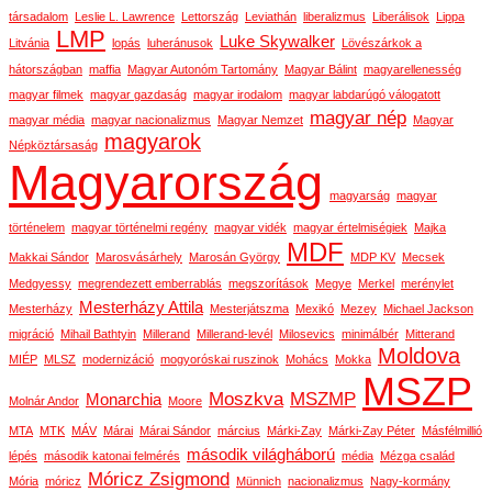
társadalom
Leslie L. Lawrence
Lettország
Leviathán
liberalizmus
Liberálisok
Lippa
LMP
Luke Skywalker
Litvánia
lopás
luheránusok
Lövészárkok a
hátországban
maffia
Magyar Autonóm Tartomány
Magyar Bálint
magyarellenesség
magyar filmek
magyar gazdaság
magyar irodalom
magyar labdarúgó válogatott
magyar nép
magyar média
magyar nacionalizmus
Magyar Nemzet
Magyar
magyarok
Népköztársaság
Magyarország
magyarság
magyar
történelem
magyar történelmi regény
magyar vidék
magyar értelmiségiek
Majka
MDF
Makkai Sándor
Marosvásárhely
Marosán György
MDP KV
Mecsek
Medgyessy
megrendezett emberrablás
megszorítások
Megye
Merkel
merénylet
Mesterházy Attila
Mesterházy
Mesterjátszma
Mexikó
Mezey
Michael Jackson
migráció
Mihail Bathtyin
Millerand
Millerand-levél
Milosevics
minimálbér
Mitterand
Moldova
MIÉP
MLSZ
modernizáció
mogyoróskai ruszinok
Mohács
Mokka
MSZP
Moszkva
MSZMP
Monarchia
Molnár Andor
Moore
MTA
MTK
MÁV
Márai
Márai Sándor
március
Márki-Zay
Márki-Zay Péter
Másfélmillió
második világháború
lépés
második katonai felmérés
média
Mézga család
Móricz Zsigmond
Mória
móricz
Münnich
nacionalizmus
Nagy-kormány