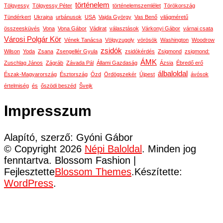
történelem
Tölgyessy
Tölgyessy Péter
történelemszemlélet
Törökország
Tündérkert
Ukrajna
urbánusok
USA
Vajda György
Vas Benő
világméretű
összeesküvés
Vona
Vona Gábor
Vádirat
választások
Várkonyi Gábor
várnai csata
Városi Polgár Kör
Vének Tanácsa
Völgyzugoly
vörösök
Washington
Woodrow
zsidók
Wilson
Yoda
Zsana
Zsengellér Gyula
zsidókérdés
Zsigmond
zsigmond:
ÁMK
Zuschlag János
Zágráb
Závada Pál
Állami Gazdaság
Ázsia
Ébredő erő
álbaloldal
Észak-Magyarország
Észtország
Ózd
Ördögszekér
Újpest
ávósok
értelmiség
és
őszödi beszéd
Švejk
Impresszum
Alapító, szerző: Gyóni Gábor
© Copyright 2026
Népi Baloldal
. Minden jog
fenntartva.
Blossom Fashion |
Fejlesztette
Blossom Themes
.Készítette:
WordPress
.