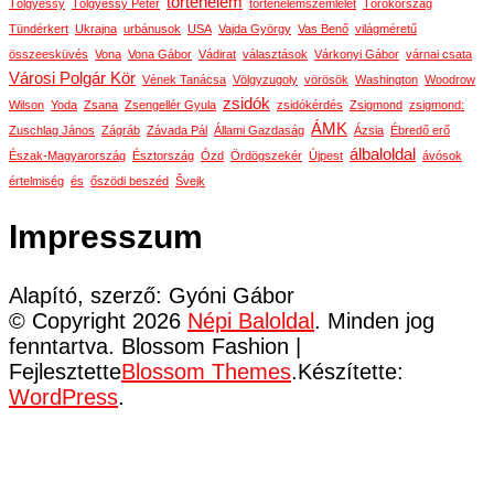
történelem
Tölgyessy
Tölgyessy Péter
történelemszemlélet
Törökország
Tündérkert
Ukrajna
urbánusok
USA
Vajda György
Vas Benő
világméretű
összeesküvés
Vona
Vona Gábor
Vádirat
választások
Várkonyi Gábor
várnai csata
Városi Polgár Kör
Vének Tanácsa
Völgyzugoly
vörösök
Washington
Woodrow
zsidók
Wilson
Yoda
Zsana
Zsengellér Gyula
zsidókérdés
Zsigmond
zsigmond:
ÁMK
Zuschlag János
Zágráb
Závada Pál
Állami Gazdaság
Ázsia
Ébredő erő
álbaloldal
Észak-Magyarország
Észtország
Ózd
Ördögszekér
Újpest
ávósok
értelmiség
és
őszödi beszéd
Švejk
Impresszum
Alapító, szerző: Gyóni Gábor
© Copyright 2026
Népi Baloldal
. Minden jog
fenntartva.
Blossom Fashion |
Fejlesztette
Blossom Themes
.Készítette:
WordPress
.