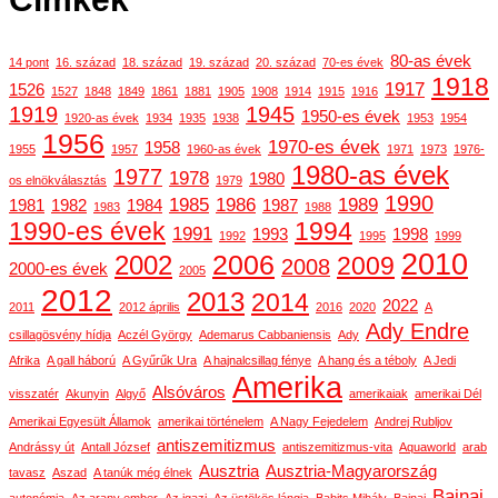
80-as évek
14 pont
16. század
18. század
19. század
20. század
70-es évek
1918
1917
1526
1527
1848
1849
1861
1881
1905
1908
1914
1915
1916
1919
1945
1950-es évek
1920-as évek
1934
1935
1938
1953
1954
1956
1970-es évek
1958
1955
1957
1960-as évek
1971
1973
1976-
1980-as évek
1977
1978
1980
os elnökválasztás
1979
1990
1985
1986
1989
1981
1982
1984
1987
1983
1988
1990-es évek
1994
1991
1993
1998
1992
1995
1999
2010
2006
2002
2009
2008
2000-es évek
2005
2012
2013
2014
2022
2011
2012 április
2016
2020
A
Ady Endre
csillagösvény hídja
Aczél György
Ademarus Cabbaniensis
Ady
Afrika
A gall háború
A Gyűrűk Ura
A hajnalcsillag fénye
A hang és a téboly
A Jedi
Amerika
Alsóváros
visszatér
Akunyin
Algyő
amerikaiak
amerikai Dél
Amerikai Egyesült Államok
amerikai történelem
A Nagy Fejedelem
Andrej Rubljov
antiszemitizmus
Andrássy út
Antall József
antiszemitizmus-vita
Aquaworld
arab
Ausztria
Ausztria-Magyarország
tavasz
Aszad
A tanúk még élnek
Bajnai