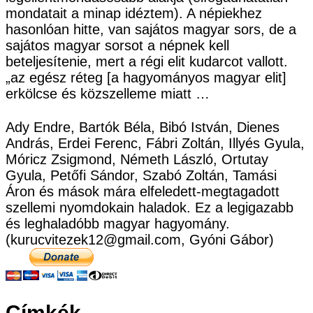
mondatait a minap idéztem). A népiekhez
hasonlóan hitte, van sajátos magyar sors, de a
sajátos magyar sorsot a népnek kell
beteljesítenie, mert a régi elit kudarcot vallott.
„az egész réteg [a hagyományos magyar elit]
erkölcse és közszelleme miatt …
Ady Endre, Bartók Béla, Bibó István, Dienes
András, Erdei Ferenc, Fábri Zoltán, Illyés Gyula,
Móricz Zsigmond, Németh László, Ortutay
Gyula, Petőfi Sándor, Szabó Zoltán, Tamási
Áron és mások mára elfeledett-megtagadott
szellemi nyomdokain haladok. Ez a legigazabb
és leghaladóbb magyar hagyomány.
(kurucvitezek12@gmail.com, Gyóni Gábor)
Címkék