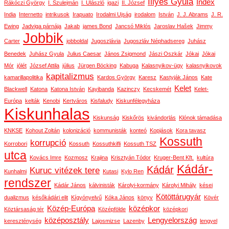
Illyés Gyula
Index
Rákóczi György
I. Szulejmán
I. Ulászló
igazi
II. József
India
Internetto
intrikusok
Irapuato
Irodalmi Ujság
irodalom
István
J. J. Abrams
J. R.
Ewing
Jadviga párnája
Jakab
james Bond
Jancsó Miklós
Jaroslav Hašek
Jimmy
Jobbik
Carter
jobboldal
Jugoszlávia
Jugoszláv Néphadsereg
Juhász
Benedek
Juhász Gyula
Julius Caesar
János Zsigmond
Jászi Oszkár
Jókai
Jókai
Mór
jólét
József Attila
július
Jürgen Böcking
Kabuga
Kalasnyikov-ügy
kalasnyikovok
kapitalizmus
kamarillapolitika
Kardos György
Karesz
Kastyják János
Kate
Kelet
Blackwell
Katona
Katona István
Kayibanda
Kazinczy
Kecskemét
Kelet-
Európa
kelták
Kenobi
Kertváros
Kisfaludy
Kiskunfélegyháza
Kiskunhalas
Kiskunság
Kiskőrös
kivándorlás
Klónok támadása
KNKSE
Kohout Zoltán
kolonizáció
kommunisták
konteó
Kopjások
Kora tavasz
Kossuth
korrupció
Korrobori
Kossuth
Kossuthkifli
Kossuth TSZ
utca
Kovács Imre
Kozmosz
Krajina
Krisztyán Tódor
Kruger-Bent Kft.
kultúra
Kádár-
Kádár
Kuruc vitézek tere
Kunhalmi
Kutasi
Kylo Ren
rendszer
Kádár János
kálvinisták
Károlyi-kormány
Károlyi Mihály
kései
Kötöttárugyár
dualizmus
későkádári elit
Kígyónyelvű
Kóka János
könyv
Kövér
Közép-Európa
középkor
Köztársaság tér
Középfölde
középkori
középosztály
Lengyelország
kereszténység
Lajosmizse
Lazenby
lengyel