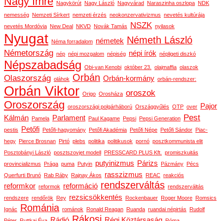
Nagy Imre
Nagykörút
Nagy László
Nagyvárad
Naraszinha oszlopa
NDK
nemesség
Nemzeti Sírkert
nemzeti érzés
neokonzervativizmus
nevetés kultúrája
NSZK
nevetés Mordóvia
New Deal
NKVD
Novák Tamás
nyilasok
Nyugat
Németh László
németek
Néma forradalom
Németország
népi írók
nép
népi mozgalom
népiség
népligeti diszkó
Népszabadság
Obi-van Kenobi
október 23.
olajmaffia
olaszok
Orbán
Olaszország
Orbán-kormány
oláhok
orbán-rendszer:
Orbán Viktor
oroszok
Origo
Orosháza
Oroszország
Pajor
oroszországi polgárháború
Országgyűlés
OTP
over
Pest
Kálmán
Parlament
Pamela
Paul Kagame
Pepsi
Pepsi Generation
Petőfi
pestis
Petőfi-hagyomány
Petőfi Akadémia
Petőfi Népe
Petőfi Sándor
Piac-
hegy
Pierce Brosnan
Pirtó
plebs
politika
politikusok
pornó
posztkommunista elit
Posztobányi László
posztszovjet modell
PRESSCARD PLUS Kft.
promiszkuitás
putyinizmus
Párizs
provincializmus
Prága
puma
Putyin
Pázmány
Pécs
rasszizmus
Querfurti Brunó
Rab Ráby
Rajnay Ákos
REAC
reakciós
rendszerváltás
reformkor
reformáció
reformok
rendszerváltás
rezsicsökkentés
rendszere
rendőrök
Rey
Rockenbauer
Roger Moore
Romsics
Románia
Ignác
románok
Ronald Reagan
Ruanda
ruandai népirtás
Rudolf
Rákosi
Rádió
Régi Köztársaság
Péter
Ruttkai Éva
Róma