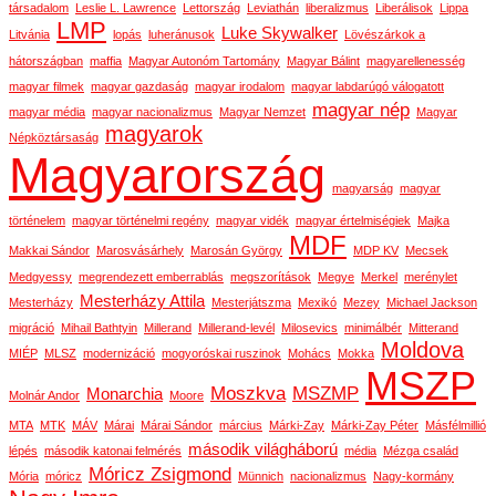
társadalom
Leslie L. Lawrence
Lettország
Leviathán
liberalizmus
Liberálisok
Lippa
LMP
Luke Skywalker
Litvánia
lopás
luheránusok
Lövészárkok a
hátországban
maffia
Magyar Autonóm Tartomány
Magyar Bálint
magyarellenesség
magyar filmek
magyar gazdaság
magyar irodalom
magyar labdarúgó válogatott
magyar nép
magyar média
magyar nacionalizmus
Magyar Nemzet
Magyar
magyarok
Népköztársaság
Magyarország
magyarság
magyar
történelem
magyar történelmi regény
magyar vidék
magyar értelmiségiek
Majka
MDF
Makkai Sándor
Marosvásárhely
Marosán György
MDP KV
Mecsek
Medgyessy
megrendezett emberrablás
megszorítások
Megye
Merkel
merénylet
Mesterházy Attila
Mesterházy
Mesterjátszma
Mexikó
Mezey
Michael Jackson
migráció
Mihail Bathtyin
Millerand
Millerand-levél
Milosevics
minimálbér
Mitterand
Moldova
MIÉP
MLSZ
modernizáció
mogyoróskai ruszinok
Mohács
Mokka
MSZP
Moszkva
MSZMP
Monarchia
Molnár Andor
Moore
MTA
MTK
MÁV
Márai
Márai Sándor
március
Márki-Zay
Márki-Zay Péter
Másfélmillió
második világháború
lépés
második katonai felmérés
média
Mézga család
Móricz Zsigmond
Mória
móricz
Münnich
nacionalizmus
Nagy-kormány