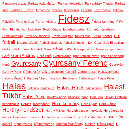
Fandorin-sorozat
Farkas Attila Márton
Farkas Helga-ügy
Farkasházy Tivadar
Farkas
Imre
Farkas P. József
fegyverek
fehérek
fehérterror
Fehértó
Fejér megye
felkelők
Fidesz
Felvidék
Ferencváros
Ferrari Violetta
Fidesz-kormány
FIFA
Finn
Florida
foci
focivébék
Fodor Gábor
fogadási csalás
Forma-1
forradalom
Franciaország
Francois Rabelais
Franjo Tudjman
freudizmus
Frodó
frontier
FTC
futball
futballcsalások
Futballgyilkosok
futballtörténelem
fák
Galaktikus Birodalom
Gallia
gallok
game
Gandalf
Ganz-MÁVAG
GDP
George Lucas
Gerecse
germánok
Gerő András
Gerő
Gerő Ernő
Gintaro Aono
gróf Bethlen István
gróf Klebelsberg
Gyurcsány Ferenc
Gyurcsány
Kunó
Gyurgyák
György Péter
Gábris vitéz
Géza fejedelem
Gödöllő
Görögország
Habayarimana
Habony Árpád
Habsburg Albert
Habsburg Ferdinánd
Habsburgok
Hajdú Péter
Halas
Halasi
Halasi Hírek
halasiak
Halasi Hét
halasi puma
Tükör
Halas Zsaru
halottak napja
halászlé
hang
Han Solo
Havasi Bertalan
Horn-kormány
hedonizmus
Hellasz
hidegháború
Horn Gyula
Horn Gábor
Horthy-rendszer
Horthy Miklós
Horváth László
horvátok
Horvátország
humor
Hungária
Hunyadi
Hunyadi utca
husziták
Huszárik Zoltán
hutuk
HVG
HÖK
háború
hígmagyarok
hígmagyarság
Hódmezővásárhely
hübrisz
Hősök ligete
I.