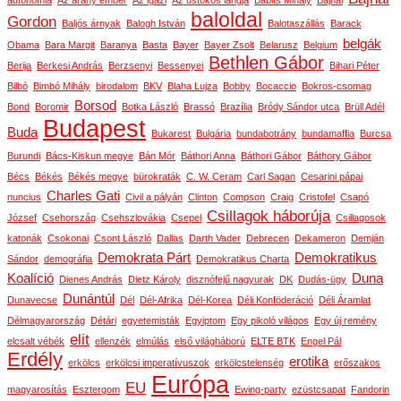
autonómia
Az arany ember
Az igazi
Az üstökös lángja
Babits Mihály
Bajnai
baloldal
Gordon
Baljós árnyak
Balogh István
Balotaszállás
Barack
belgák
Obama
Bara Margit
Baranya
Basta
Bayer
Bayer Zsolt
Belarusz
Belgium
Bethlen Gábor
Berija
Berkesi András
Berzsenyi
Bessenyei
Bihari Péter
Bilbó
Bimbó Mihály
birodalom
BKV
Blaha Lujza
Bobby
Bocaccio
Bokros-csomag
Borsod
Bond
Boromir
Botka László
Brassó
Brazília
Bródy Sándor utca
Brüll Adél
Budapest
Buda
Bukarest
Bulgária
bundabotrány
bundamaffia
Burcsa
Burundi
Bács-Kiskun megye
Bán Mór
Báthori Anna
Báthori Gábor
Báthory Gábor
Bécs
Békés
Békés megye
bürokraták
C. W. Ceram
Carl Sagan
Cesarini pápai
Charles Gati
nuncius
Civil a pályán
Clinton
Compson
Craig
Cristofel
Csapó
Csillagok háborúja
József
Csehország
Csehszlovákia
Csepel
Csillagosok
katonák
Csokonai
Csont László
Dallas
Darth Vader
Debrecen
Dekameron
Demján
Demokrata Párt
Demokratikus
Sándor
demográfia
Demokratikus Charta
Koalíció
Duna
Dienes András
Dietz Károly
disznófejű nagyurak
DK
Dudás-ügy
Dunántúl
Dunavecse
Dél
Dél-Afrika
Dél-Korea
Déli Konföderáció
Déli Áramlat
Délmagyarország
Détári
egyetemisták
Egyiptom
Egy pikoló világos
Egy új remény
elit
elcsalt vébék
ellenzék
elmúlás
első világháború
ELTE BTK
Engel Pál
Erdély
erotika
erkölcs
erkölcsi imperatívuszok
erkölcstelenség
erőszakos
Európa
EU
magyarosítás
Esztergom
Ewing-party
ezüstcsapat
Fandorin