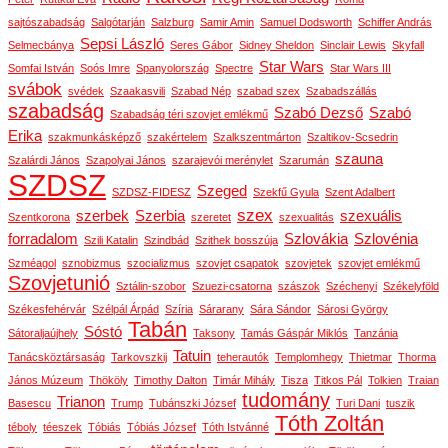
sajtószabadság
Salgótarján
Salzburg
Samir Amin
Samuel Dodsworth
Schiffer András
Sepsi László
Selmecbánya
Seres Gábor
Sidney Sheldon
Sinclair Lewis
Skyfall
Star Wars
Somfai István
Soós Imre
Spanyolország
Spectre
Star Wars III
svábok
svédek
Szaakasvili
Szabad Nép
szabad szex
Szabadszállás
szabadság
Szabó Dezső
Szabó
Szabadság téri szovjet emlékmű
Erika
szakmunkásképző
szakértelem
Szalkszentmárton
Szaltikov-Scsedrin
szauna
Szalárdi János
Szapolyai János
szarajevói merénylet
Szarumán
SZDSZ
Szeged
SZDSZ-FIDESZ
Szekfű Gyula
Szent Adalbert
szex
szerbek
Szerbia
szexuális
Szentkorona
szeretet
szexualitás
forradalom
Szlovákia
Szlovénia
Szili Katalin
Szindbád
Szithek bosszúja
Szméagol
sznobizmus
szocializmus
szovjet csapatok
szovjetek
szovjet emlékmű
Szovjetunió
Sztálin-szobor
Szuezi-csatorna
szászok
Széchenyi
Székelyföld
Székesfehérvár
Szélpál Árpád
Szíria
Sárarany
Sára Sándor
Sárosi György
Tabán
Sóstó
Sátoraljaújhely
Taksony
Tamás Gáspár Miklós
Tanzánia
Tatuin
Tanácsköztársaság
Tarkovszkij
teherautók
Templomhegy
Thietmar
Thorma
János Múzeum
Thököly
Timothy Dalton
Timár Mihály
Tisza
Titkos Pál
Tolkien
Traian
tudomány
Trianon
Basescu
Trump
Tubánszki József
Turi Dani
tuszik
Tóth Zoltán
téboly
téeszek
Tóbiás
Tóbiás József
Tóth Istvánné