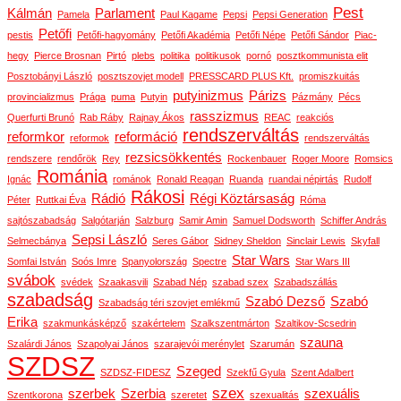
Pest
Kálmán
Parlament
Pamela
Paul Kagame
Pepsi
Pepsi Generation
Petőfi
pestis
Petőfi-hagyomány
Petőfi Akadémia
Petőfi Népe
Petőfi Sándor
Piac-
hegy
Pierce Brosnan
Pirtó
plebs
politika
politikusok
pornó
posztkommunista elit
Posztobányi László
posztszovjet modell
PRESSCARD PLUS Kft.
promiszkuitás
putyinizmus
Párizs
provincializmus
Prága
puma
Putyin
Pázmány
Pécs
rasszizmus
Querfurti Brunó
Rab Ráby
Rajnay Ákos
REAC
reakciós
rendszerváltás
reformkor
reformáció
reformok
rendszerváltás
rezsicsökkentés
rendszere
rendőrök
Rey
Rockenbauer
Roger Moore
Romsics
Románia
Ignác
románok
Ronald Reagan
Ruanda
ruandai népirtás
Rudolf
Rákosi
Rádió
Régi Köztársaság
Péter
Ruttkai Éva
Róma
sajtószabadság
Salgótarján
Salzburg
Samir Amin
Samuel Dodsworth
Schiffer András
Sepsi László
Selmecbánya
Seres Gábor
Sidney Sheldon
Sinclair Lewis
Skyfall
Star Wars
Somfai István
Soós Imre
Spanyolország
Spectre
Star Wars III
svábok
svédek
Szaakasvili
Szabad Nép
szabad szex
Szabadszállás
szabadság
Szabó Dezső
Szabó
Szabadság téri szovjet emlékmű
Erika
szakmunkásképző
szakértelem
Szalkszentmárton
Szaltikov-Scsedrin
szauna
Szalárdi János
Szapolyai János
szarajevói merénylet
Szarumán
SZDSZ
Szeged
SZDSZ-FIDESZ
Szekfű Gyula
Szent Adalbert
szex
szerbek
Szerbia
szexuális
Szentkorona
szeretet
szexualitás