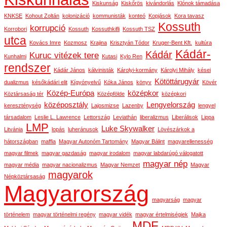
Kiskunság
Kiskőrös
kivándorlás
Klónok támadása
KNKSE
Kohout Zoltán
kolonizáció
kommunisták
konteó
Kopjások
Kora tavasz
Kossuth
korrupció
Korrobori
Kossuth
Kossuthkifli
Kossuth TSZ
utca
Kovács Imre
Kozmosz
Krajina
Krisztyán Tódor
Kruger-Bent Kft.
kultúra
Kádár-
Kádár
Kuruc vitézek tere
Kunhalmi
Kutasi
Kylo Ren
rendszer
Kádár János
kálvinisták
Károlyi-kormány
Károlyi Mihály
kései
Kötöttárugyár
dualizmus
későkádári elit
Kígyónyelvű
Kóka János
könyv
Kövér
Közép-Európa
középkor
Köztársaság tér
Középfölde
középkori
középosztály
Lengyelország
kereszténység
Lajosmizse
Lazenby
lengyel
társadalom
Leslie L. Lawrence
Lettország
Leviathán
liberalizmus
Liberálisok
Lippa
LMP
Luke Skywalker
Litvánia
lopás
luheránusok
Lövészárkok a
hátországban
maffia
Magyar Autonóm Tartomány
Magyar Bálint
magyarellenesség
magyar filmek
magyar gazdaság
magyar irodalom
magyar labdarúgó válogatott
magyar nép
magyar média
magyar nacionalizmus
Magyar Nemzet
Magyar
magyarok
Népköztársaság
Magyarország
magyarság
magyar
történelem
magyar történelmi regény
magyar vidék
magyar értelmiségiek
Majka
MDF