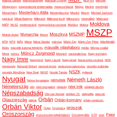
Makkai Sándor
Marosvásárhely
Marosán György
MDP KV
Mecsek
Medgyessy
megrendezett emberrablás
megszorítások
Megye
Merkel
merénylet
Mesterházy Attila
Mesterházy
Mesterjátszma
Mexikó
Mezey
Michael Jackson
migráció
Mihail Bathtyin
Millerand
Millerand-levél
Milosevics
minimálbér
Mitterand
Moldova
MIÉP
MLSZ
modernizáció
mogyoróskai ruszinok
Mohács
Mokka
MSZP
Moszkva
MSZMP
Monarchia
Molnár Andor
Moore
MTA
MTK
MÁV
Márai
Márai Sándor
március
Márki-Zay
Márki-Zay Péter
Másfélmillió
második világháború
lépés
második katonai felmérés
média
Mézga család
Móricz Zsigmond
Mória
móricz
Münnich
nacionalizmus
Nagy-kormány
Nagy Imre
Nagykörút
Nagy László
Nagyvárad
Naraszinha oszlopa
NDK
nemesség
Nemzeti Sírkert
nemzeti érzés
neokonzervativizmus
nevetés kultúrája
NSZK
nevetés Mordóvia
New Deal
NKVD
Novák Tamás
nyilasok
Nyugat
Németh László
németek
Néma forradalom
Németország
népi írók
nép
népi mozgalom
népiség
népligeti diszkó
Népszabadság
Obi-van Kenobi
október 23.
olajmaffia
olaszok
Orbán
Olaszország
Orbán-kormány
oláhok
orbán-rendszer:
Orbán Viktor
oroszok
Origo
Orosháza
Oroszország
Pajor
oroszországi polgárháború
Országgyűlés
OTP
over