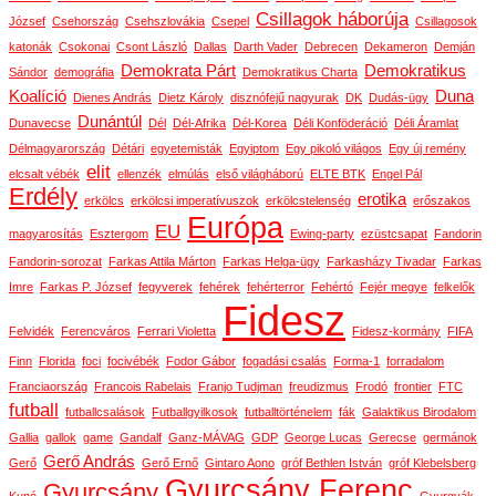
Csillagok háborúja
József
Csehország
Csehszlovákia
Csepel
Csillagosok
katonák
Csokonai
Csont László
Dallas
Darth Vader
Debrecen
Dekameron
Demján
Demokrata Párt
Demokratikus
Sándor
demográfia
Demokratikus Charta
Koalíció
Duna
Dienes András
Dietz Károly
disznófejű nagyurak
DK
Dudás-ügy
Dunántúl
Dunavecse
Dél
Dél-Afrika
Dél-Korea
Déli Konföderáció
Déli Áramlat
Délmagyarország
Détári
egyetemisták
Egyiptom
Egy pikoló világos
Egy új remény
elit
elcsalt vébék
ellenzék
elmúlás
első világháború
ELTE BTK
Engel Pál
Erdély
erotika
erkölcs
erkölcsi imperatívuszok
erkölcstelenség
erőszakos
Európa
EU
magyarosítás
Esztergom
Ewing-party
ezüstcsapat
Fandorin
Fandorin-sorozat
Farkas Attila Márton
Farkas Helga-ügy
Farkasházy Tivadar
Farkas
Imre
Farkas P. József
fegyverek
fehérek
fehérterror
Fehértó
Fejér megye
felkelők
Fidesz
Felvidék
Ferencváros
Ferrari Violetta
Fidesz-kormány
FIFA
Finn
Florida
foci
focivébék
Fodor Gábor
fogadási csalás
Forma-1
forradalom
Franciaország
Francois Rabelais
Franjo Tudjman
freudizmus
Frodó
frontier
FTC
futball
futballcsalások
Futballgyilkosok
futballtörténelem
fák
Galaktikus Birodalom
Gallia
gallok
game
Gandalf
Ganz-MÁVAG
GDP
George Lucas
Gerecse
germánok
Gerő András
Gerő
Gerő Ernő
Gintaro Aono
gróf Bethlen István
gróf Klebelsberg
Gyurcsány Ferenc
Gyurcsány