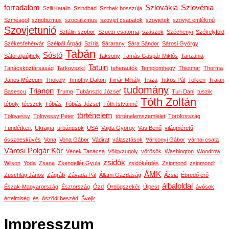
forradalom
Szlovákia
Szlovénia
Szili Katalin
Szindbád
Szithek bosszúja
Szméagol
sznobizmus
szocializmus
szovjet csapatok
szovjetek
szovjet emlékmű
Szovjetunió
Sztálin-szobor
Szuezi-csatorna
szászok
Széchenyi
Székelyföld
Székesfehérvár
Szélpál Árpád
Szíria
Sárarany
Sára Sándor
Sárosi György
Tabán
Sóstó
Sátoraljaújhely
Taksony
Tamás Gáspár Miklós
Tanzánia
Tatuin
Tanácsköztársaság
Tarkovszkij
teherautók
Templomhegy
Thietmar
Thorma
János Múzeum
Thököly
Timothy Dalton
Timár Mihály
Tisza
Titkos Pál
Tolkien
Traian
tudomány
Trianon
Basescu
Trump
Tubánszki József
Turi Dani
tuszik
Tóth Zoltán
téboly
téeszek
Tóbiás
Tóbiás József
Tóth Istvánné
történelem
Tölgyessy
Tölgyessy Péter
történelemszemlélet
Törökország
Tündérkert
Ukrajna
urbánusok
USA
Vajda György
Vas Benő
világméretű
összeesküvés
Vona
Vona Gábor
Vádirat
választások
Várkonyi Gábor
várnai csata
Városi Polgár Kör
Vének Tanácsa
Völgyzugoly
vörösök
Washington
Woodrow
zsidók
Wilson
Yoda
Zsana
Zsengellér Gyula
zsidókérdés
Zsigmond
zsigmond:
ÁMK
Zuschlag János
Zágráb
Závada Pál
Állami Gazdaság
Ázsia
Ébredő erő
álbaloldal
Észak-Magyarország
Észtország
Ózd
Ördögszekér
Újpest
ávósok
értelmiség
és
őszödi beszéd
Švejk
Impresszum