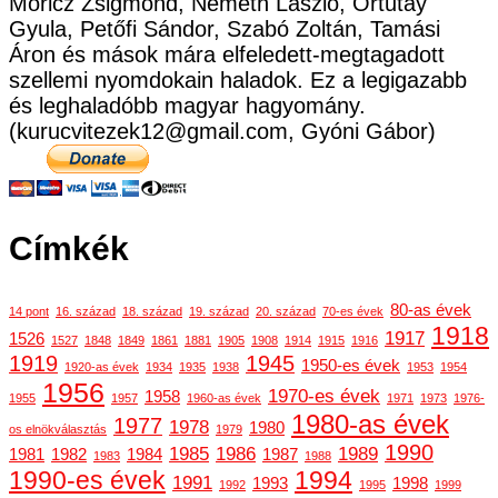
Móricz Zsigmond, Németh László, Ortutay
Gyula, Petőfi Sándor, Szabó Zoltán, Tamási
Áron és mások mára elfeledett-megtagadott
szellemi nyomdokain haladok. Ez a legigazabb
és leghaladóbb magyar hagyomány.
(kurucvitezek12@gmail.com, Gyóni Gábor)
Címkék
80-as évek
14 pont
16. század
18. század
19. század
20. század
70-es évek
1918
1917
1526
1527
1848
1849
1861
1881
1905
1908
1914
1915
1916
1919
1945
1950-es évek
1920-as évek
1934
1935
1938
1953
1954
1956
1970-es évek
1958
1955
1957
1960-as évek
1971
1973
1976-
1980-as évek
1977
1978
1980
os elnökválasztás
1979
1990
1985
1986
1989
1981
1982
1984
1987
1983
1988
1990-es évek
1994
1991
1993
1998
1992
1995
1999