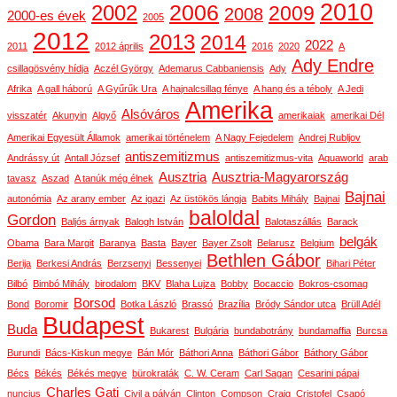
2010
2006
2002
2009
2008
2000-es évek
2005
2012
2013
2014
2022
2011
2012 április
2016
2020
A
Ady Endre
csillagösvény hídja
Aczél György
Ademarus Cabbaniensis
Ady
Afrika
A gall háború
A Gyűrűk Ura
A hajnalcsillag fénye
A hang és a téboly
A Jedi
Amerika
Alsóváros
visszatér
Akunyin
Algyő
amerikaiak
amerikai Dél
Amerikai Egyesült Államok
amerikai történelem
A Nagy Fejedelem
Andrej Rubljov
antiszemitizmus
Andrássy út
Antall József
antiszemitizmus-vita
Aquaworld
arab
Ausztria
Ausztria-Magyarország
tavasz
Aszad
A tanúk még élnek
Bajnai
autonómia
Az arany ember
Az igazi
Az üstökös lángja
Babits Mihály
Bajnai
baloldal
Gordon
Baljós árnyak
Balogh István
Balotaszállás
Barack
belgák
Obama
Bara Margit
Baranya
Basta
Bayer
Bayer Zsolt
Belarusz
Belgium
Bethlen Gábor
Berija
Berkesi András
Berzsenyi
Bessenyei
Bihari Péter
Bilbó
Bimbó Mihály
birodalom
BKV
Blaha Lujza
Bobby
Bocaccio
Bokros-csomag
Borsod
Bond
Boromir
Botka László
Brassó
Brazília
Bródy Sándor utca
Brüll Adél
Budapest
Buda
Bukarest
Bulgária
bundabotrány
bundamaffia
Burcsa
Burundi
Bács-Kiskun megye
Bán Mór
Báthori Anna
Báthori Gábor
Báthory Gábor
Bécs
Békés
Békés megye
bürokraták
C. W. Ceram
Carl Sagan
Cesarini pápai
Charles Gati
nuncius
Civil a pályán
Clinton
Compson
Craig
Cristofel
Csapó