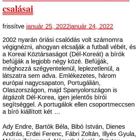
csalásai
frissítve
január 25, 2022
január 24, 2022
2002 nyarán óriási csalódás volt számomra
végignézni, ahogyan elcsalják a futball vébét, és
a Koreai Köztársaságot (Dél-Koreát) a bírók
befújják a legjobb négy közé. Befújják,
méghozzá szégyentelenül, leplezetlenül, a
látszatra sem adva. Emlékezetes, három
európai nagycsapaton, Portugálián,
Olaszországon, majd Spanyolországon is
átgázolt Dél-Korea, igen jelentős bírói
segítséggel. A portugálok ellen csoportmeccsen
a bíró kiállított két …
Ady Endre, Bartók Béla, Bibó István, Dienes
András, Erdei Ferenc, Fábri Zoltán, Illyés Gyula,