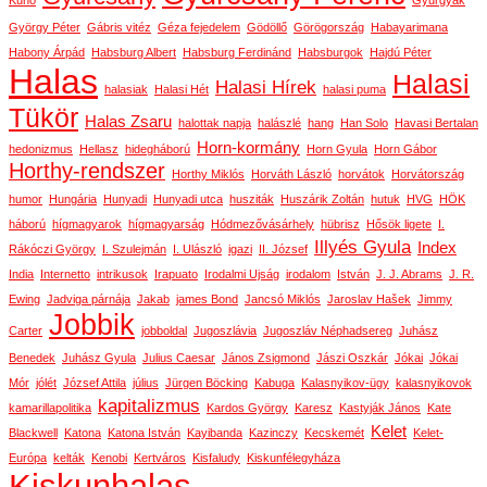
Kunó
Gyurgyák
György Péter
Gábris vitéz
Géza fejedelem
Gödöllő
Görögország
Habayarimana
Habony Árpád
Habsburg Albert
Habsburg Ferdinánd
Habsburgok
Hajdú Péter
Halas
Halasi
Halasi Hírek
halasiak
Halasi Hét
halasi puma
Tükör
Halas Zsaru
halottak napja
halászlé
hang
Han Solo
Havasi Bertalan
Horn-kormány
hedonizmus
Hellasz
hidegháború
Horn Gyula
Horn Gábor
Horthy-rendszer
Horthy Miklós
Horváth László
horvátok
Horvátország
humor
Hungária
Hunyadi
Hunyadi utca
husziták
Huszárik Zoltán
hutuk
HVG
HÖK
háború
hígmagyarok
hígmagyarság
Hódmezővásárhely
hübrisz
Hősök ligete
I.
Illyés Gyula
Index
Rákóczi György
I. Szulejmán
I. Ulászló
igazi
II. József
India
Internetto
intrikusok
Irapuato
Irodalmi Ujság
irodalom
István
J. J. Abrams
J. R.
Ewing
Jadviga párnája
Jakab
james Bond
Jancsó Miklós
Jaroslav Hašek
Jimmy
Jobbik
Carter
jobboldal
Jugoszlávia
Jugoszláv Néphadsereg
Juhász
Benedek
Juhász Gyula
Julius Caesar
János Zsigmond
Jászi Oszkár
Jókai
Jókai
Mór
jólét
József Attila
július
Jürgen Böcking
Kabuga
Kalasnyikov-ügy
kalasnyikovok
kapitalizmus
kamarillapolitika
Kardos György
Karesz
Kastyják János
Kate
Kelet
Blackwell
Katona
Katona István
Kayibanda
Kazinczy
Kecskemét
Kelet-
Európa
kelták
Kenobi
Kertváros
Kisfaludy
Kiskunfélegyháza
Kiskunhalas