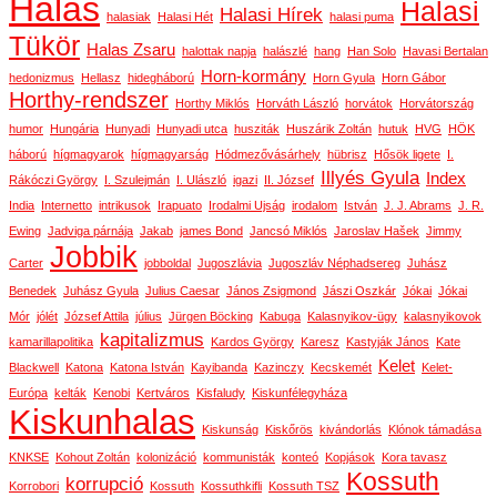
Halas
Halasi
Halasi Hírek
halasiak
Halasi Hét
halasi puma
Tükör
Halas Zsaru
halottak napja
halászlé
hang
Han Solo
Havasi Bertalan
Horn-kormány
hedonizmus
Hellasz
hidegháború
Horn Gyula
Horn Gábor
Horthy-rendszer
Horthy Miklós
Horváth László
horvátok
Horvátország
humor
Hungária
Hunyadi
Hunyadi utca
husziták
Huszárik Zoltán
hutuk
HVG
HÖK
háború
hígmagyarok
hígmagyarság
Hódmezővásárhely
hübrisz
Hősök ligete
I.
Illyés Gyula
Index
Rákóczi György
I. Szulejmán
I. Ulászló
igazi
II. József
India
Internetto
intrikusok
Irapuato
Irodalmi Ujság
irodalom
István
J. J. Abrams
J. R.
Ewing
Jadviga párnája
Jakab
james Bond
Jancsó Miklós
Jaroslav Hašek
Jimmy
Jobbik
Carter
jobboldal
Jugoszlávia
Jugoszláv Néphadsereg
Juhász
Benedek
Juhász Gyula
Julius Caesar
János Zsigmond
Jászi Oszkár
Jókai
Jókai
Mór
jólét
József Attila
július
Jürgen Böcking
Kabuga
Kalasnyikov-ügy
kalasnyikovok
kapitalizmus
kamarillapolitika
Kardos György
Karesz
Kastyják János
Kate
Kelet
Blackwell
Katona
Katona István
Kayibanda
Kazinczy
Kecskemét
Kelet-
Európa
kelták
Kenobi
Kertváros
Kisfaludy
Kiskunfélegyháza
Kiskunhalas
Kiskunság
Kiskőrös
kivándorlás
Klónok támadása
KNKSE
Kohout Zoltán
kolonizáció
kommunisták
konteó
Kopjások
Kora tavasz
Kossuth
korrupció
Korrobori
Kossuth
Kossuthkifli
Kossuth TSZ