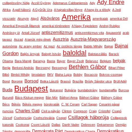
Ady Endre
csillagösvény hídja
Aczél György
Ademarus Cabbaniensis
Ady
Afrika
A gall háború
A Gyűrűk Ura
A hajnalcsillag fénye
A hang és a téboly
A Jedi
Amerika
Alsóváros
visszatér
Akunyin
Algyő
amerikaiak
amerikai Dél
Amerikai Egyesült Államok
amerikai történelem
A Nagy Fejedelem
Andrej Rubljov
antiszemitizmus
Andrássy út
Antall József
antiszemitizmus-vita
Aquaworld
arab
Ausztria
Ausztria-Magyarország
tavasz
Aszad
A tanúk még élnek
Bajnai
autonómia
Az arany ember
Az igazi
Az üstökös lángja
Babits Mihály
Bajnai
baloldal
Gordon
Baljós árnyak
Balogh István
Balotaszállás
Barack
belgák
Obama
Bara Margit
Baranya
Basta
Bayer
Bayer Zsolt
Belarusz
Belgium
Bethlen Gábor
Berija
Berkesi András
Berzsenyi
Bessenyei
Bihari Péter
Bilbó
Bimbó Mihály
birodalom
BKV
Blaha Lujza
Bobby
Bocaccio
Bokros-csomag
Borsod
Bond
Boromir
Botka László
Brassó
Brazília
Bródy Sándor utca
Brüll Adél
Budapest
Buda
Bukarest
Bulgária
bundabotrány
bundamaffia
Burcsa
Burundi
Bács-Kiskun megye
Bán Mór
Báthori Anna
Báthori Gábor
Báthory Gábor
Bécs
Békés
Békés megye
bürokraták
C. W. Ceram
Carl Sagan
Cesarini pápai
Charles Gati
nuncius
Civil a pályán
Clinton
Compson
Craig
Cristofel
Csapó
Csillagok háborúja
József
Csehország
Csehszlovákia
Csepel
Csillagosok
katonák
Csokonai
Csont László
Dallas
Darth Vader
Debrecen
Dekameron
Demján
Demokrata Párt
Demokratikus
Sándor
demográfia
Demokratikus Charta