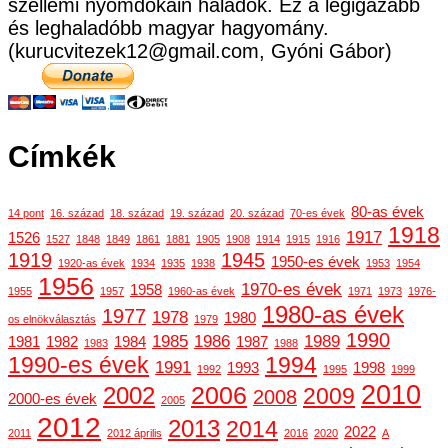
szellemi nyomdokain haladok. Ez a legigazabb
és leghaladóbb magyar hagyomány.
(kurucvitezek12@gmail.com, Gyóni Gábor)
Címkék
80-as évek
14 pont
16. század
18. század
19. század
20. század
70-es évek
1918
1917
1526
1527
1848
1849
1861
1881
1905
1908
1914
1915
1916
1919
1945
1950-es évek
1920-as évek
1934
1935
1938
1953
1954
1956
1970-es évek
1958
1955
1957
1960-as évek
1971
1973
1976-
1980-as évek
1977
1978
1980
os elnökválasztás
1979
1990
1985
1986
1989
1981
1982
1984
1987
1983
1988
1990-es évek
1994
1991
1993
1998
1992
1995
1999
2010
2006
2002
2009
2008
2000-es évek
2005
2012
2013
2014
2022
2011
2012 április
2016
2020
A