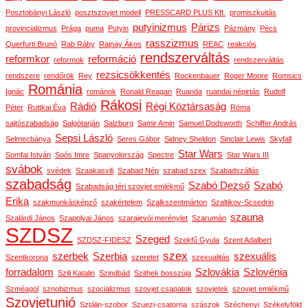
Posztobányi László
posztszovjet modell
PRESSCARD PLUS Kft.
promiszkuitás
putyinizmus
Párizs
provincializmus
Prága
puma
Putyin
Pázmány
Pécs
rasszizmus
Querfurti Brunó
Rab Ráby
Rajnay Ákos
REAC
reakciós
rendszerváltás
reformkor
reformáció
reformok
rendszerváltás
rezsicsökkentés
rendszere
rendőrök
Rey
Rockenbauer
Roger Moore
Romsics
Románia
Ignác
románok
Ronald Reagan
Ruanda
ruandai népirtás
Rudolf
Rákosi
Rádió
Régi Köztársaság
Péter
Ruttkai Éva
Róma
sajtószabadság
Salgótarján
Salzburg
Samir Amin
Samuel Dodsworth
Schiffer András
Sepsi László
Selmecbánya
Seres Gábor
Sidney Sheldon
Sinclair Lewis
Skyfall
Star Wars
Somfai István
Soós Imre
Spanyolország
Spectre
Star Wars III
svábok
svédek
Szaakasvili
Szabad Nép
szabad szex
Szabadszállás
szabadság
Szabó Dezső
Szabó
Szabadság téri szovjet emlékmű
Erika
szakmunkásképző
szakértelem
Szalkszentmárton
Szaltikov-Scsedrin
szauna
Szalárdi János
Szapolyai János
szarajevói merénylet
Szarumán
SZDSZ
Szeged
SZDSZ-FIDESZ
Szekfű Gyula
Szent Adalbert
szex
szerbek
Szerbia
szexuális
Szentkorona
szeretet
szexualitás
forradalom
Szlovákia
Szlovénia
Szili Katalin
Szindbád
Szithek bosszúja
Szméagol
sznobizmus
szocializmus
szovjet csapatok
szovjetek
szovjet emlékmű
Szovjetunió
Sztálin-szobor
Szuezi-csatorna
szászok
Széchenyi
Székelyföld