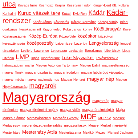
utca
Kovács Imre
Kozmosz
Krajina
Krisztyán Tódor
Kruger-Bent Kft.
kultúra
Kádár-
Kádár
Kuruc vitézek tere
Kunhalmi
Kutasi
Kylo Ren
rendszer
Kádár János
kálvinisták
Károlyi-kormány
Károlyi Mihály
kései
Kötöttárugyár
dualizmus
későkádári elit
Kígyónyelvű
Kóka János
könyv
Kövér
Közép-Európa
középkor
Köztársaság tér
Középfölde
középkori
középosztály
Lengyelország
kereszténység
Lajosmizse
Lazenby
lengyel
társadalom
Leslie L. Lawrence
Lettország
Leviathán
liberalizmus
Liberálisok
Lippa
LMP
Luke Skywalker
Litvánia
lopás
luheránusok
Lövészárkok a
hátországban
maffia
Magyar Autonóm Tartomány
Magyar Bálint
magyarellenesség
magyar filmek
magyar gazdaság
magyar irodalom
magyar labdarúgó válogatott
magyar nép
magyar média
magyar nacionalizmus
Magyar Nemzet
Magyar
magyarok
Népköztársaság
Magyarország
magyarság
magyar
történelem
magyar történelmi regény
magyar vidék
magyar értelmiségiek
Majka
MDF
Makkai Sándor
Marosvásárhely
Marosán György
MDP KV
Mecsek
Medgyessy
megrendezett emberrablás
megszorítások
Megye
Merkel
merénylet
Mesterházy Attila
Mesterházy
Mesterjátszma
Mexikó
Mezey
Michael Jackson