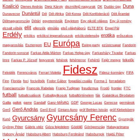
Koalíció
Duna
Dienes András
Dietz Károly
disznófejű nagyurak
DK
Dudás-ügy
Dunántúl
Dunavecse
Dél
Dél-Afrika
Dél-Korea
Déli Konföderáció
Déli Áramlat
Délmagyarország
Détári
egyetemisták
Egyiptom
Egy pikoló világos
Egy új remény
elit
elcsalt vébék
ellenzék
elmúlás
első világháború
ELTE BTK
Engel Pál
Erdély
erotika
erkölcs
erkölcsi imperatívuszok
erkölcstelenség
erőszakos
Európa
EU
magyarosítás
Esztergom
Ewing-party
ezüstcsapat
Fandorin
Fandorin-sorozat
Farkas Attila Márton
Farkas Helga-ügy
Farkasházy Tivadar
Farkas
Imre
Farkas P. József
fegyverek
fehérek
fehérterror
Fehértó
Fejér megye
felkelők
Fidesz
Felvidék
Ferencváros
Ferrari Violetta
Fidesz-kormány
FIFA
Finn
Florida
foci
focivébék
Fodor Gábor
fogadási csalás
Forma-1
forradalom
Franciaország
Francois Rabelais
Franjo Tudjman
freudizmus
Frodó
frontier
FTC
futball
futballcsalások
Futballgyilkosok
futballtörténelem
fák
Galaktikus Birodalom
Gallia
gallok
game
Gandalf
Ganz-MÁVAG
GDP
George Lucas
Gerecse
germánok
Gerő András
Gerő
Gerő Ernő
Gintaro Aono
gróf Bethlen István
gróf Klebelsberg
Gyurcsány Ferenc
Gyurcsány
Kunó
Gyurgyák
György Péter
Gábris vitéz
Géza fejedelem
Gödöllő
Görögország
Habayarimana
Habony Árpád
Habsburg Albert
Habsburg Ferdinánd
Habsburgok
Hajdú Péter