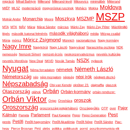
migráció
Mihail Bathtyin
Millerand
Millerand-levél
Milosevics
minimálbér
Mitterand
Moldova
MIÉP
MLSZ
modernizáció
mogyoróskai ruszinok
Mohács
Mokka
MSZP
Moszkva
MSZMP
Monarchia
Molnár Andor
Moore
MTA
MTK
MÁV
Márai
Márai Sándor
március
Márki-Zay
Márki-Zay Péter
Másfélmillió
második világháború
lépés
második katonai felmérés
média
Mézga család
Móricz Zsigmond
Mória
móricz
Münnich
nacionalizmus
Nagy-kormány
Nagy Imre
Nagykörút
Nagy László
Nagyvárad
Naraszinha oszlopa
NDK
nemesség
Nemzeti Sírkert
nemzeti érzés
neokonzervativizmus
nevetés kultúrája
NSZK
nevetés Mordóvia
New Deal
NKVD
Novák Tamás
nyilasok
Nyugat
Németh László
németek
Néma forradalom
Németország
népi írók
nép
népi mozgalom
népiség
népligeti diszkó
Népszabadság
Obi-van Kenobi
október 23.
olajmaffia
olaszok
Orbán
Olaszország
Orbán-kormány
oláhok
orbán-rendszer:
Orbán Viktor
oroszok
Origo
Orosháza
Oroszország
Pajor
oroszországi polgárháború
Országgyűlés
OTP
over
Pest
Kálmán
Parlament
Pamela
Paul Kagame
Pepsi
Pepsi Generation
Petőfi
pestis
Petőfi-hagyomány
Petőfi Akadémia
Petőfi Népe
Petőfi Sándor
Piac-
hegy
Pierce Brosnan
Pirtó
plebs
politika
politikusok
pornó
posztkommunista elit