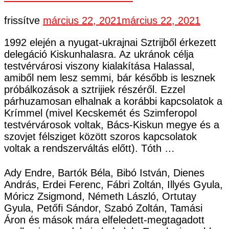
frissítve
március 22, 2021
március 22, 2021
1992 elején a nyugat-ukrajnai Sztrijből érkezett
delegáció Kiskunhalasra. Az ukránok célja
testvérvárosi viszony kialakítása Halassal,
amiből nem lesz semmi, bár később is lesznek
próbálkozások a sztrijiek részéről. Ezzel
párhuzamosan elhalnak a korábbi kapcsolatok a
Krímmel (mivel Kecskemét és Szimferopol
testvérvárosok voltak, Bács-Kiskun megye és a
szovjet félsziget között szoros kapcsolatok
voltak a rendszerváltás előtt). Tóth …
Ady Endre, Bartók Béla, Bibó István, Dienes
András, Erdei Ferenc, Fábri Zoltán, Illyés Gyula,
Móricz Zsigmond, Németh László, Ortutay
Gyula, Petőfi Sándor, Szabó Zoltán, Tamási
Áron és mások mára elfeledett-megtagadott