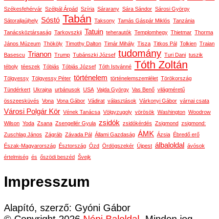
Székesfehérvár
Szélpál Árpád
Szíria
Sárarany
Sára Sándor
Sárosi György
Tabán
Sóstó
Sátoraljaújhely
Taksony
Tamás Gáspár Miklós
Tanzánia
Tatuin
Tanácsköztársaság
Tarkovszkij
teherautók
Templomhegy
Thietmar
Thorma
János Múzeum
Thököly
Timothy Dalton
Timár Mihály
Tisza
Titkos Pál
Tolkien
Traian
tudomány
Trianon
Basescu
Trump
Tubánszki József
Turi Dani
tuszik
Tóth Zoltán
téboly
téeszek
Tóbiás
Tóbiás József
Tóth Istvánné
történelem
Tölgyessy
Tölgyessy Péter
történelemszemlélet
Törökország
Tündérkert
Ukrajna
urbánusok
USA
Vajda György
Vas Benő
világméretű
összeesküvés
Vona
Vona Gábor
Vádirat
választások
Várkonyi Gábor
várnai csata
Városi Polgár Kör
Vének Tanácsa
Völgyzugoly
vörösök
Washington
Woodrow
zsidók
Wilson
Yoda
Zsana
Zsengellér Gyula
zsidókérdés
Zsigmond
zsigmond:
ÁMK
Zuschlag János
Zágráb
Závada Pál
Állami Gazdaság
Ázsia
Ébredő erő
álbaloldal
Észak-Magyarország
Észtország
Ózd
Ördögszekér
Újpest
ávósok
értelmiség
és
őszödi beszéd
Švejk
Impresszum
Alapító, szerző: Gyóni Gábor
© Copyright 2026
Népi Baloldal
. Minden jog