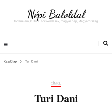
Népi Baloldal
történelem, kultúra, sorskérdések, magyar nép, Magyarország
Kezdőlap
Turi Dani
CÍMKE
Turi Dani