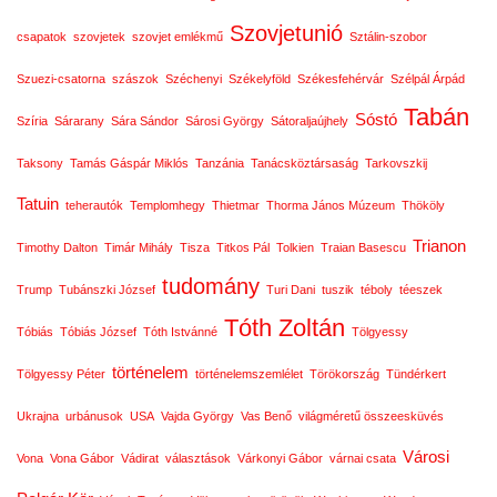
Szovjetunió
csapatok
szovjetek
szovjet emlékmű
Sztálin-szobor
Szuezi-csatorna
szászok
Széchenyi
Székelyföld
Székesfehérvár
Szélpál Árpád
Tabán
Sóstó
Szíria
Sárarany
Sára Sándor
Sárosi György
Sátoraljaújhely
Taksony
Tamás Gáspár Miklós
Tanzánia
Tanácsköztársaság
Tarkovszkij
Tatuin
teherautók
Templomhegy
Thietmar
Thorma János Múzeum
Thököly
Trianon
Timothy Dalton
Timár Mihály
Tisza
Titkos Pál
Tolkien
Traian Basescu
tudomány
Trump
Tubánszki József
Turi Dani
tuszik
téboly
téeszek
Tóth Zoltán
Tóbiás
Tóbiás József
Tóth Istvánné
Tölgyessy
történelem
Tölgyessy Péter
történelemszemlélet
Törökország
Tündérkert
Ukrajna
urbánusok
USA
Vajda György
Vas Benő
világméretű összeesküvés
Városi
Vona
Vona Gábor
Vádirat
választások
Várkonyi Gábor
várnai csata