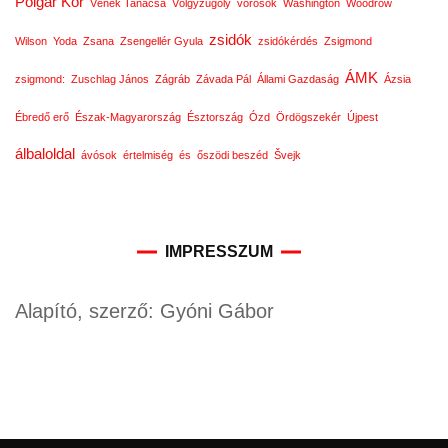
Polgár Kör
Vének Tanácsa
Völgyzugoly
vörösök
Washington
Woodrow
zsidók
Wilson
Yoda
Zsana
Zsengellér Gyula
zsidókérdés
Zsigmond
ÁMK
zsigmond:
Zuschlag János
Zágráb
Závada Pál
Állami Gazdaság
Ázsia
Ébredő erő
Észak-Magyarország
Észtország
Ózd
Ördögszekér
Újpest
álbaloldal
ávósok
értelmiség
és
őszödi beszéd
Švejk
IMPRESSZUM
Alapító, szerző: Gyóni Gábor