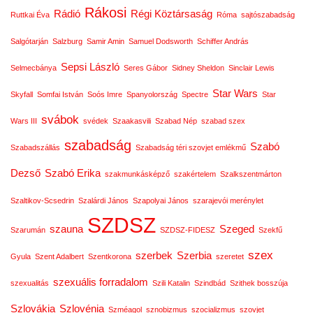
Rákosi
Rádió
Régi Köztársaság
Ruttkai Éva
Róma
sajtószabadság
Salgótarján
Salzburg
Samir Amin
Samuel Dodsworth
Schiffer András
Sepsi László
Selmecbánya
Seres Gábor
Sidney Sheldon
Sinclair Lewis
Star Wars
Skyfall
Somfai István
Soós Imre
Spanyolország
Spectre
Star
svábok
Wars III
svédek
Szaakasvili
Szabad Nép
szabad szex
szabadság
Szabó
Szabadszállás
Szabadság téri szovjet emlékmű
Dezső
Szabó Erika
szakmunkásképző
szakértelem
Szalkszentmárton
Szaltikov-Scsedrin
Szalárdi János
Szapolyai János
szarajevói merénylet
SZDSZ
szauna
Szeged
Szarumán
SZDSZ-FIDESZ
Szekfű
szex
szerbek
Szerbia
Gyula
Szent Adalbert
Szentkorona
szeretet
szexuális forradalom
szexualitás
Szili Katalin
Szindbád
Szithek bosszúja
Szlovákia
Szlovénia
Szméagol
sznobizmus
szocializmus
szovjet