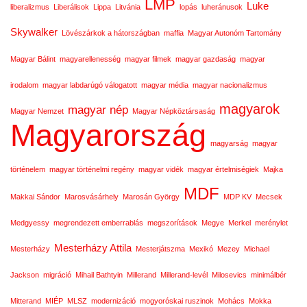
LMP
Luke
liberalizmus
Liberálisok
Lippa
Litvánia
lopás
luheránusok
Skywalker
Lövészárkok a hátországban
maffia
Magyar Autonóm Tartomány
Magyar Bálint
magyarellenesség
magyar filmek
magyar gazdaság
magyar
irodalom
magyar labdarúgó válogatott
magyar média
magyar nacionalizmus
magyarok
magyar nép
Magyar Nemzet
Magyar Népköztársaság
Magyarország
magyarság
magyar
történelem
magyar történelmi regény
magyar vidék
magyar értelmiségiek
Majka
MDF
Makkai Sándor
Marosvásárhely
Marosán György
MDP KV
Mecsek
Medgyessy
megrendezett emberrablás
megszorítások
Megye
Merkel
merénylet
Mesterházy Attila
Mesterházy
Mesterjátszma
Mexikó
Mezey
Michael
Jackson
migráció
Mihail Bathtyin
Millerand
Millerand-levél
Milosevics
minimálbér
Mitterand
MIÉP
MLSZ
modernizáció
mogyoróskai ruszinok
Mohács
Mokka