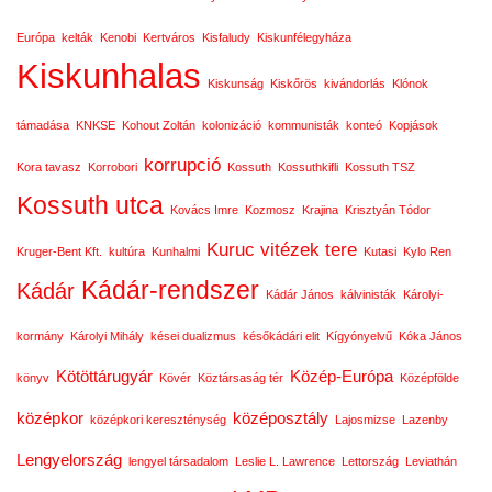
Európa
kelták
Kenobi
Kertváros
Kisfaludy
Kiskunfélegyháza
Kiskunhalas
Kiskunság
Kiskőrös
kivándorlás
Klónok
támadása
KNKSE
Kohout Zoltán
kolonizáció
kommunisták
konteó
Kopjások
korrupció
Kora tavasz
Korrobori
Kossuth
Kossuthkifli
Kossuth TSZ
Kossuth utca
Kovács Imre
Kozmosz
Krajina
Krisztyán Tódor
Kuruc vitézek tere
Kruger-Bent Kft.
kultúra
Kunhalmi
Kutasi
Kylo Ren
Kádár-rendszer
Kádár
Kádár János
kálvinisták
Károlyi-
kormány
Károlyi Mihály
kései dualizmus
későkádári elit
Kígyónyelvű
Kóka János
Kötöttárugyár
Közép-Európa
könyv
Kövér
Köztársaság tér
Középfölde
középkor
középosztály
középkori kereszténység
Lajosmizse
Lazenby
Lengyelország
lengyel társadalom
Leslie L. Lawrence
Lettország
Leviathán