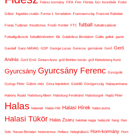
Fidesz-kormány
FIFA
Finn
Florida
foci
focivébék
Fodor
Gábor
fogadási csalás
Forma-1
forradalom
Franciaország
Francois Rabelais
futball
Franjo Tudjman
freudizmus
Frodó
frontier
FTC
futballcsalások
Futballgyilkosok
futballtörténelem
fák
Galaktikus Birodalom
Gallia
gallok
game
Gerő
Gandalf
Ganz-MÁVAG
GDP
George Lucas
Gerecse
germánok
Gerő
András
Gerő Ernő
Gintaro Aono
gróf Bethlen István
gróf Klebelsberg Kunó
Gyurcsány Ferenc
Gyurcsány
Gyurgyák
György Péter
Gábris vitéz
Géza fejedelem
Gödöllő
Görögország
Habayarimana
Habony Árpád
Habsburg Albert
Habsburg Ferdinánd
Habsburgok
Hajdú Péter
Halas
Halasi Hírek
halasiak
Halasi Hét
halasi puma
Halasi Tükör
Halas Zsaru
halottak napja
halászlé
hang
Han
Horn-kormány
Solo
Havasi Bertalan
hedonizmus
Hellasz
hidegháború
Horn