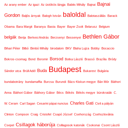
Bajnai
Az arany ember
Az igazi
Az üstökös lángja
Babits Mihály
Bajnai
baloldal
Gordon
Baljós árnyak
Balogh István
Balotaszállás
Barack
Obama
Bara Margit
Baranya
Basta
Bayer
Bayer Zsolt
Belarusz
Belgium
Bethlen Gábor
belgák
Berija
Berkesi András
Berzsenyi
Bessenyei
Bihari Péter
Bilbó
Bimbó Mihály
birodalom
BKV
Blaha Lujza
Bobby
Bocaccio
Borsod
Bokros-csomag
Bond
Boromir
Botka László
Brassó
Brazília
Bródy
Budapest
Buda
Sándor utca
Brüll Adél
Bukarest
Bulgária
bundabotrány
bundamaffia
Burcsa
Burundi
Bács-Kiskun megye
Bán Mór
Báthori
Anna
Báthori Gábor
Báthory Gábor
Bécs
Békés
Békés megye
bürokraták
C.
Charles Gati
W. Ceram
Carl Sagan
Cesarini pápai nuncius
Civil a pályán
Clinton
Compson
Craig
Cristofel
Csapó József
Csehország
Csehszlovákia
Csillagok háborúja
Csepel
Csillagosok katonák
Csokonai
Csont László