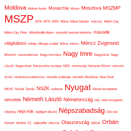
Moldova
Moszkva
MSZMP
Monarchia
Molnár Andor
Moore
MSZP
MTA
MTK
MÁV
Márai
Márai Sándor
március
Márki-Zay
második
Márki-Zay Péter
Másfélmillió lépés
második katonai felmérés
Móricz Zsigmond
világháború
média
Mézga család
Mória
móricz
Nagy Imre
Münnich
nacionalizmus
Nagy-kormány
Nagykörút
Nagy
László
Nagyvárad
Naraszinha oszlopa
NDK
nemesség
Nemzeti Sírkert
nemzeti
érzés
neokonzervativizmus
nevetés kultúrája
nevetés Mordóvia
New Deal
Nyugat
NSZK
NKVD
Novák Tamás
nyilasok
Néma forradalom
Németh László
Németország
németek
nép
népi mozgalom
Népszabadság
népi írók
népiség
népligeti diszkó
Obi-van
Orbán
Olaszország
Kenobi
október 23.
olajmaffia
olaszok
oláhok