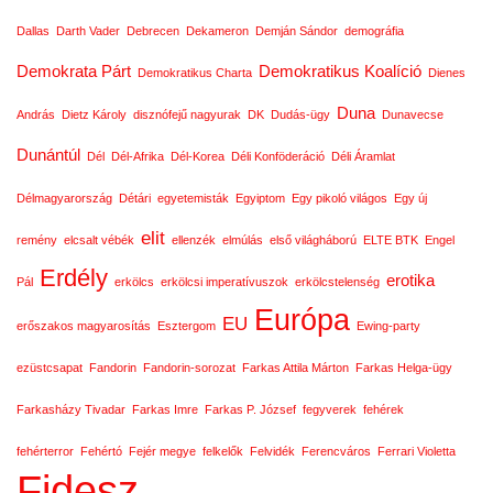
Dallas
Darth Vader
Debrecen
Dekameron
Demján Sándor
demográfia
Demokrata Párt
Demokratikus Koalíció
Demokratikus Charta
Dienes
Duna
András
Dietz Károly
disznófejű nagyurak
DK
Dudás-ügy
Dunavecse
Dunántúl
Dél
Dél-Afrika
Dél-Korea
Déli Konföderáció
Déli Áramlat
Délmagyarország
Détári
egyetemisták
Egyiptom
Egy pikoló világos
Egy új
elit
remény
elcsalt vébék
ellenzék
elmúlás
első világháború
ELTE BTK
Engel
Erdély
erotika
Pál
erkölcs
erkölcsi imperatívuszok
erkölcstelenség
Európa
EU
erőszakos magyarosítás
Esztergom
Ewing-party
ezüstcsapat
Fandorin
Fandorin-sorozat
Farkas Attila Márton
Farkas Helga-ügy
Farkasházy Tivadar
Farkas Imre
Farkas P. József
fegyverek
fehérek
fehérterror
Fehértó
Fejér megye
felkelők
Felvidék
Ferencváros
Ferrari Violetta
Fidesz