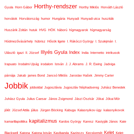
Horthy-rendszer
Gyula
Horn Gábor
Horthy Miklós
Horváth László
horvátok
Horvátország
humor
Hungária
Hunyadi
Hunyadi utca
husziták
Huszárik Zoltán
hutuk
HVG
HÖK
háború
hígmagyarok
hígmagyarság
Hódmezővásárhely
hübrisz
Hősök ligete
I. Rákóczi György
I. Szulejmán
I.
Illyés Gyula
Index
Ulászló
igazi
II. József
India
Internetto
intrikusok
Irapuato
Irodalmi Ujság
irodalom
István
J. J. Abrams
J. R. Ewing
Jadviga
párnája
Jakab
james Bond
Jancsó Miklós
Jaroslav Hašek
Jimmy Carter
Jobbik
jobboldal
Jugoszlávia
Jugoszláv Néphadsereg
Juhász Benedek
Juhász Gyula
Julius Caesar
János Zsigmond
Jászi Oszkár
Jókai
Jókai Mór
jólét
József Attila
július
Jürgen Böcking
Kabuga
Kalasnyikov-ügy
kalasnyikovok
kapitalizmus
kamarillapolitika
Kardos György
Karesz
Kastyják János
Kate
Kelet
Blackwell
Katona
Katona István
Kayibanda
Kazinczy
Kecskemét
Kelet-