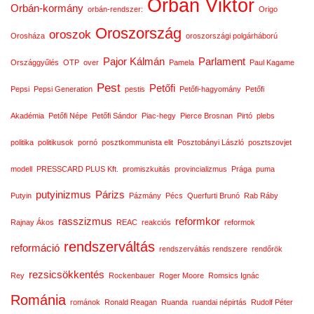
Orbán Viktor
Orbán-kormány
orbán-rendszer:
Origo
Oroszország
oroszok
Orosháza
oroszországi polgárháború
Pajor Kálmán
Parlament
Országgyűlés
OTP
over
Pamela
Paul Kagame
Pest
Petőfi
Pepsi
Pepsi Generation
pestis
Petőfi-hagyomány
Petőfi
Akadémia
Petőfi Népe
Petőfi Sándor
Piac-hegy
Pierce Brosnan
Pirtó
plebs
politika
politikusok
pornó
posztkommunista elit
Posztobányi László
posztszovjet
modell
PRESSCARD PLUS Kft.
promiszkuitás
provincializmus
Prága
puma
putyinizmus
Párizs
Putyin
Pázmány
Pécs
Querfurti Brunó
Rab Ráby
rasszizmus
reformkor
Rajnay Ákos
REAC
reakciós
reformok
rendszerváltás
reformáció
rendszerváltás rendszere
rendőrök
rezsicsökkentés
Rey
Rockenbauer
Roger Moore
Romsics Ignác
Románia
románok
Ronald Reagan
Ruanda
ruandai népirtás
Rudolf Péter