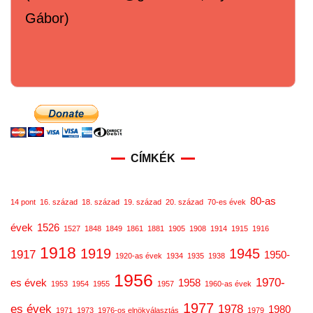
Gábor)
CÍMKÉK
80-as
14 pont
16. század
18. század
19. század
20. század
70-es évek
évek
1526
1527
1848
1849
1861
1881
1905
1908
1914
1915
1916
1918
1919
1945
1917
1950-
1920-as évek
1934
1935
1938
1956
1970-
es évek
1958
1953
1954
1955
1957
1960-as évek
1977
es évek
1978
1980
1971
1973
1976-os elnökválasztás
1979