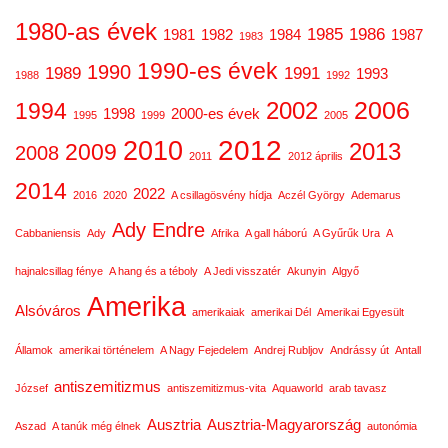
1980-as évek
1985
1986
1981
1982
1984
1987
1983
1990-es évek
1990
1989
1991
1993
1988
1992
2006
2002
1994
1998
2000-es évek
1995
1999
2005
2012
2010
2013
2009
2008
2011
2012 április
2014
2022
2016
2020
A csillagösvény hídja
Aczél György
Ademarus
Ady Endre
Cabbaniensis
Ady
Afrika
A gall háború
A Gyűrűk Ura
A
hajnalcsillag fénye
A hang és a téboly
A Jedi visszatér
Akunyin
Algyő
Amerika
Alsóváros
amerikaiak
amerikai Dél
Amerikai Egyesült
Államok
amerikai történelem
A Nagy Fejedelem
Andrej Rubljov
Andrássy út
Antall
antiszemitizmus
József
antiszemitizmus-vita
Aquaworld
arab tavasz
Ausztria
Ausztria-Magyarország
Aszad
A tanúk még élnek
autonómia