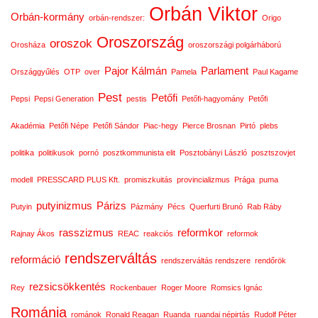
Orbán Viktor
Orbán-kormány
orbán-rendszer:
Origo
Oroszország
oroszok
Orosháza
oroszországi polgárháború
Pajor Kálmán
Parlament
Országgyűlés
OTP
over
Pamela
Paul Kagame
Pest
Petőfi
Pepsi
Pepsi Generation
pestis
Petőfi-hagyomány
Petőfi
Akadémia
Petőfi Népe
Petőfi Sándor
Piac-hegy
Pierce Brosnan
Pirtó
plebs
politika
politikusok
pornó
posztkommunista elit
Posztobányi László
posztszovjet
modell
PRESSCARD PLUS Kft.
promiszkuitás
provincializmus
Prága
puma
putyinizmus
Párizs
Putyin
Pázmány
Pécs
Querfurti Brunó
Rab Ráby
rasszizmus
reformkor
Rajnay Ákos
REAC
reakciós
reformok
rendszerváltás
reformáció
rendszerváltás rendszere
rendőrök
rezsicsökkentés
Rey
Rockenbauer
Roger Moore
Romsics Ignác
Románia
románok
Ronald Reagan
Ruanda
ruandai népirtás
Rudolf Péter