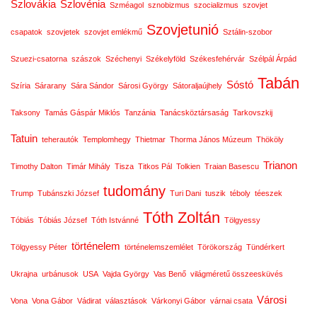
Szlovákia
Szlovénia
Szméagol
sznobizmus
szocializmus
szovjet
Szovjetunió
csapatok
szovjetek
szovjet emlékmű
Sztálin-szobor
Szuezi-csatorna
szászok
Széchenyi
Székelyföld
Székesfehérvár
Szélpál Árpád
Tabán
Sóstó
Szíria
Sárarany
Sára Sándor
Sárosi György
Sátoraljaújhely
Taksony
Tamás Gáspár Miklós
Tanzánia
Tanácsköztársaság
Tarkovszkij
Tatuin
teherautók
Templomhegy
Thietmar
Thorma János Múzeum
Thököly
Trianon
Timothy Dalton
Timár Mihály
Tisza
Titkos Pál
Tolkien
Traian Basescu
tudomány
Trump
Tubánszki József
Turi Dani
tuszik
téboly
téeszek
Tóth Zoltán
Tóbiás
Tóbiás József
Tóth Istvánné
Tölgyessy
történelem
Tölgyessy Péter
történelemszemlélet
Törökország
Tündérkert
Ukrajna
urbánusok
USA
Vajda György
Vas Benő
világméretű összeesküvés
Városi
Vona
Vona Gábor
Vádirat
választások
Várkonyi Gábor
várnai csata