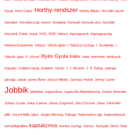
Horthy-rendszer
Gyula
Horn Gábor
Horthy Miklós
Horváth László
horvátok
Horvátország
humor
Hungária
Hunyadi
Hunyadi utca
husziták
Huszárik Zoltán
hutuk
HVG
HÖK
háború
hígmagyarok
hígmagyarság
Hódmezővásárhely
hübrisz
Hősök ligete
I. Rákóczi György
I. Szulejmán
I.
Illyés Gyula
Index
Ulászló
igazi
II. József
India
Internetto
intrikusok
Irapuato
Irodalmi Ujság
irodalom
István
J. J. Abrams
J. R. Ewing
Jadviga
párnája
Jakab
james Bond
Jancsó Miklós
Jaroslav Hašek
Jimmy Carter
Jobbik
jobboldal
Jugoszlávia
Jugoszláv Néphadsereg
Juhász Benedek
Juhász Gyula
Julius Caesar
János Zsigmond
Jászi Oszkár
Jókai
Jókai Mór
jólét
József Attila
július
Jürgen Böcking
Kabuga
Kalasnyikov-ügy
kalasnyikovok
kapitalizmus
kamarillapolitika
Kardos György
Karesz
Kastyják János
Kate