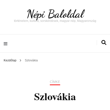
Népi Baloldal
történelem, kultúra, sorskérdések, magyar nép, Magyarország
Kezdőlap
Szlovákia
CÍMKE
Szlovákia