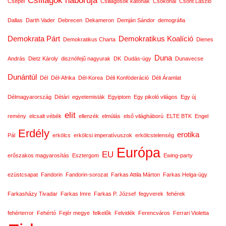
Csepel
Csillagosok katonák
Csokonai
Csont László
Dallas
Darth Vader
Debrecen
Dekameron
Demján Sándor
demográfia
Demokrata Párt
Demokratikus Koalíció
Demokratikus Charta
Dienes
Duna
András
Dietz Károly
disznófejű nagyurak
DK
Dudás-ügy
Dunavecse
Dunántúl
Dél
Dél-Afrika
Dél-Korea
Déli Konföderáció
Déli Áramlat
Délmagyarország
Détári
egyetemisták
Egyiptom
Egy pikoló világos
Egy új
elit
remény
elcsalt vébék
ellenzék
elmúlás
első világháború
ELTE BTK
Engel
Erdély
erotika
Pál
erkölcs
erkölcsi imperatívuszok
erkölcstelenség
Európa
EU
erőszakos magyarosítás
Esztergom
Ewing-party
ezüstcsapat
Fandorin
Fandorin-sorozat
Farkas Attila Márton
Farkas Helga-ügy
Farkasházy Tivadar
Farkas Imre
Farkas P. József
fegyverek
fehérek
fehérterror
Fehértó
Fejér megye
felkelők
Felvidék
Ferencváros
Ferrari Violetta