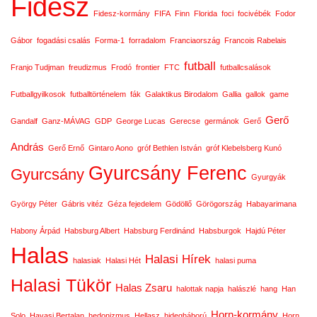
Fidesz
Fidesz-kormány
FIFA
Finn
Florida
foci
focivébék
Fodor
Gábor
fogadási csalás
Forma-1
forradalom
Franciaország
Francois Rabelais
futball
Franjo Tudjman
freudizmus
Frodó
frontier
FTC
futballcsalások
Futballgyilkosok
futballtörténelem
fák
Galaktikus Birodalom
Gallia
gallok
game
Gerő
Gandalf
Ganz-MÁVAG
GDP
George Lucas
Gerecse
germánok
Gerő
András
Gerő Ernő
Gintaro Aono
gróf Bethlen István
gróf Klebelsberg Kunó
Gyurcsány Ferenc
Gyurcsány
Gyurgyák
György Péter
Gábris vitéz
Géza fejedelem
Gödöllő
Görögország
Habayarimana
Habony Árpád
Habsburg Albert
Habsburg Ferdinánd
Habsburgok
Hajdú Péter
Halas
Halasi Hírek
halasiak
Halasi Hét
halasi puma
Halasi Tükör
Halas Zsaru
halottak napja
halászlé
hang
Han
Horn-kormány
Solo
Havasi Bertalan
hedonizmus
Hellasz
hidegháború
Horn