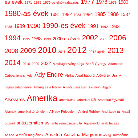
1977
es évek
1978
1980
1971
1973
1976-os elnökválasztás
1979
1980-as évek
1985
1986
1981
1982
1984
1987
1983
1990-es évek
1990
1989
1991
1993
1988
1992
2006
2002
1994
1998
2000-es évek
1995
1999
2005
2012
2010
2013
2009
2008
2011
2012 április
2014
2022
2016
2020
A csillagösvény hídja
Aczél György
Ademarus
Ady Endre
Cabbaniensis
Ady
Afrika
A gall háború
A Gyűrűk Ura
A
hajnalcsillag fénye
A hang és a téboly
A Jedi visszatér
Akunyin
Algyő
Amerika
Alsóváros
amerikaiak
amerikai Dél
Amerikai Egyesült
Államok
amerikai történelem
A Nagy Fejedelem
Andrej Rubljov
Andrássy út
Antall
antiszemitizmus
József
antiszemitizmus-vita
Aquaworld
arab tavasz
Ausztria
Ausztria-Magyarország
Aszad
A tanúk még élnek
autonómia