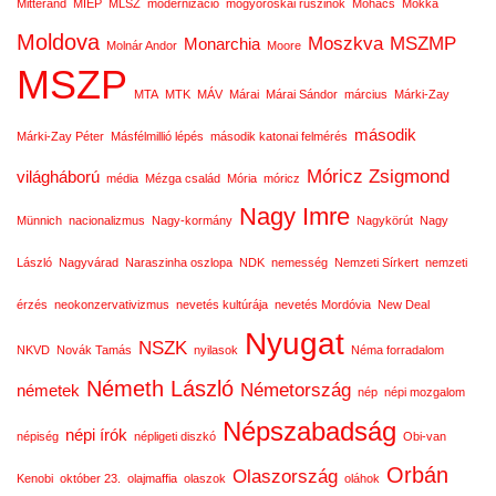
Mitterand
MIÉP
MLSZ
modernizáció
mogyoróskai ruszinok
Mohács
Mokka
Moldova
Moszkva
MSZMP
Monarchia
Molnár Andor
Moore
MSZP
MTA
MTK
MÁV
Márai
Márai Sándor
március
Márki-Zay
második
Márki-Zay Péter
Másfélmillió lépés
második katonai felmérés
Móricz Zsigmond
világháború
média
Mézga család
Mória
móricz
Nagy Imre
Münnich
nacionalizmus
Nagy-kormány
Nagykörút
Nagy
László
Nagyvárad
Naraszinha oszlopa
NDK
nemesség
Nemzeti Sírkert
nemzeti
érzés
neokonzervativizmus
nevetés kultúrája
nevetés Mordóvia
New Deal
Nyugat
NSZK
NKVD
Novák Tamás
nyilasok
Néma forradalom
Németh László
Németország
németek
nép
népi mozgalom
Népszabadság
népi írók
népiség
népligeti diszkó
Obi-van
Orbán
Olaszország
Kenobi
október 23.
olajmaffia
olaszok
oláhok