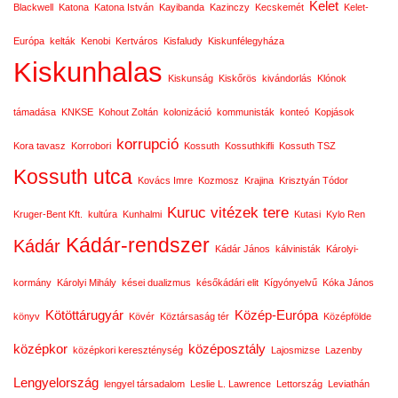
Kelet
Blackwell
Katona
Katona István
Kayibanda
Kazinczy
Kecskemét
Kelet-
Európa
kelták
Kenobi
Kertváros
Kisfaludy
Kiskunfélegyháza
Kiskunhalas
Kiskunság
Kiskőrös
kivándorlás
Klónok
támadása
KNKSE
Kohout Zoltán
kolonizáció
kommunisták
konteó
Kopjások
korrupció
Kora tavasz
Korrobori
Kossuth
Kossuthkifli
Kossuth TSZ
Kossuth utca
Kovács Imre
Kozmosz
Krajina
Krisztyán Tódor
Kuruc vitézek tere
Kruger-Bent Kft.
kultúra
Kunhalmi
Kutasi
Kylo Ren
Kádár-rendszer
Kádár
Kádár János
kálvinisták
Károlyi-
kormány
Károlyi Mihály
kései dualizmus
későkádári elit
Kígyónyelvű
Kóka János
Kötöttárugyár
Közép-Európa
könyv
Kövér
Köztársaság tér
Középfölde
középkor
középosztály
középkori kereszténység
Lajosmizse
Lazenby
Lengyelország
lengyel társadalom
Leslie L. Lawrence
Lettország
Leviathán