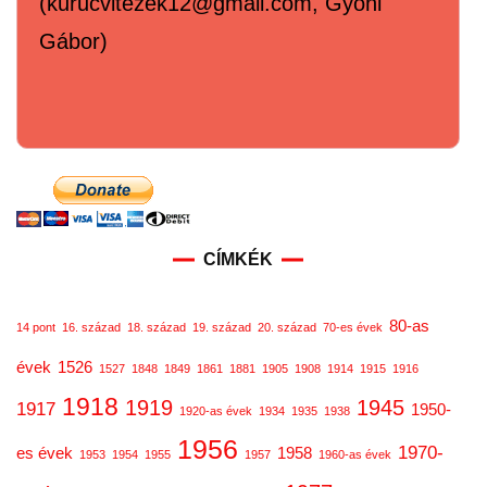
(kurucvitezek12@gmail.com, Gyóni
Gábor)
CÍMKÉK
80-as
14 pont
16. század
18. század
19. század
20. század
70-es évek
évek
1526
1527
1848
1849
1861
1881
1905
1908
1914
1915
1916
1918
1919
1945
1917
1950-
1920-as évek
1934
1935
1938
1956
1970-
es évek
1958
1953
1954
1955
1957
1960-as évek