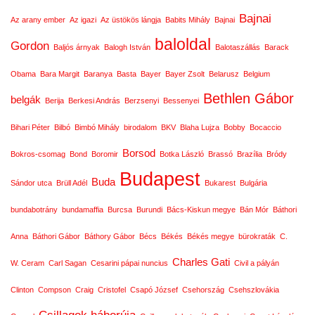
Bajnai
Az arany ember
Az igazi
Az üstökös lángja
Babits Mihály
Bajnai
baloldal
Gordon
Baljós árnyak
Balogh István
Balotaszállás
Barack
Obama
Bara Margit
Baranya
Basta
Bayer
Bayer Zsolt
Belarusz
Belgium
Bethlen Gábor
belgák
Berija
Berkesi András
Berzsenyi
Bessenyei
Bihari Péter
Bilbó
Bimbó Mihály
birodalom
BKV
Blaha Lujza
Bobby
Bocaccio
Borsod
Bokros-csomag
Bond
Boromir
Botka László
Brassó
Brazília
Bródy
Budapest
Buda
Sándor utca
Brüll Adél
Bukarest
Bulgária
bundabotrány
bundamaffia
Burcsa
Burundi
Bács-Kiskun megye
Bán Mór
Báthori
Anna
Báthori Gábor
Báthory Gábor
Bécs
Békés
Békés megye
bürokraták
C.
Charles Gati
W. Ceram
Carl Sagan
Cesarini pápai nuncius
Civil a pályán
Clinton
Compson
Craig
Cristofel
Csapó József
Csehország
Csehszlovákia
Csillagok háborúja