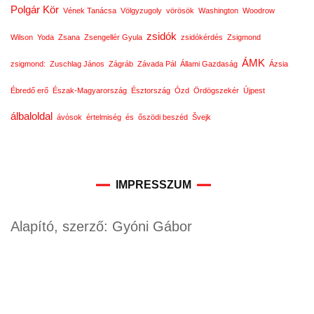
Polgár Kör
Vének Tanácsa
Völgyzugoly
vörösök
Washington
Woodrow
zsidók
Wilson
Yoda
Zsana
Zsengellér Gyula
zsidókérdés
Zsigmond
ÁMK
zsigmond:
Zuschlag János
Zágráb
Závada Pál
Állami Gazdaság
Ázsia
Ébredő erő
Észak-Magyarország
Észtország
Ózd
Ördögszekér
Újpest
álbaloldal
ávósok
értelmiség
és
őszödi beszéd
Švejk
IMPRESSZUM
Alapító, szerző: Gyóni Gábor