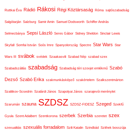
Rákosi
Rádió
Régi Köztársaság
Ruttkai Éva
Róma
sajtószabadság
Salgótarján
Salzburg
Samir Amin
Samuel Dodsworth
Schiffer András
Sepsi László
Selmecbánya
Seres Gábor
Sidney Sheldon
Sinclair Lewis
Star Wars
Skyfall
Somfai István
Soós Imre
Spanyolország
Spectre
Star
svábok
Wars III
svédek
Szaakasvili
Szabad Nép
szabad szex
szabadság
Szabó
Szabadszállás
Szabadság téri szovjet emlékmű
Dezső
Szabó Erika
szakmunkásképző
szakértelem
Szalkszentmárton
Szaltikov-Scsedrin
Szalárdi János
Szapolyai János
szarajevói merénylet
SZDSZ
szauna
Szeged
Szarumán
SZDSZ-FIDESZ
Szekfű
szex
szerbek
Szerbia
Gyula
Szent Adalbert
Szentkorona
szeretet
szexuális forradalom
szexualitás
Szili Katalin
Szindbád
Szithek bosszúja