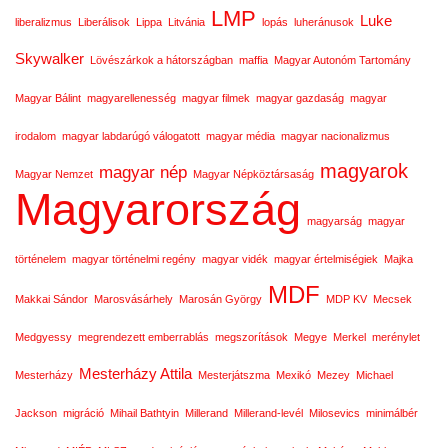
LMP
Luke
liberalizmus
Liberálisok
Lippa
Litvánia
lopás
luheránusok
Skywalker
Lövészárkok a hátországban
maffia
Magyar Autonóm Tartomány
Magyar Bálint
magyarellenesség
magyar filmek
magyar gazdaság
magyar
irodalom
magyar labdarúgó válogatott
magyar média
magyar nacionalizmus
magyarok
magyar nép
Magyar Nemzet
Magyar Népköztársaság
Magyarország
magyarság
magyar
történelem
magyar történelmi regény
magyar vidék
magyar értelmiségiek
Majka
MDF
Makkai Sándor
Marosvásárhely
Marosán György
MDP KV
Mecsek
Medgyessy
megrendezett emberrablás
megszorítások
Megye
Merkel
merénylet
Mesterházy Attila
Mesterházy
Mesterjátszma
Mexikó
Mezey
Michael
Jackson
migráció
Mihail Bathtyin
Millerand
Millerand-levél
Milosevics
minimálbér