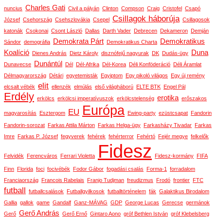
Charles Gati
nuncius
Civil a pályán
Clinton
Compson
Craig
Cristofel
Csapó
Csillagok háborúja
József
Csehország
Csehszlovákia
Csepel
Csillagosok
katonák
Csokonai
Csont László
Dallas
Darth Vader
Debrecen
Dekameron
Demján
Demokrata Párt
Demokratikus
Sándor
demográfia
Demokratikus Charta
Koalíció
Duna
Dienes András
Dietz Károly
disznófejű nagyurak
DK
Dudás-ügy
Dunántúl
Dunavecse
Dél
Dél-Afrika
Dél-Korea
Déli Konföderáció
Déli Áramlat
Délmagyarország
Détári
egyetemisták
Egyiptom
Egy pikoló világos
Egy új remény
elit
elcsalt vébék
ellenzék
elmúlás
első világháború
ELTE BTK
Engel Pál
Erdély
erotika
erkölcs
erkölcsi imperatívuszok
erkölcstelenség
erőszakos
Európa
EU
magyarosítás
Esztergom
Ewing-party
ezüstcsapat
Fandorin
Fandorin-sorozat
Farkas Attila Márton
Farkas Helga-ügy
Farkasházy Tivadar
Farkas
Imre
Farkas P. József
fegyverek
fehérek
fehérterror
Fehértó
Fejér megye
felkelők
Fidesz
Felvidék
Ferencváros
Ferrari Violetta
Fidesz-kormány
FIFA
Finn
Florida
foci
focivébék
Fodor Gábor
fogadási csalás
Forma-1
forradalom
Franciaország
Francois Rabelais
Franjo Tudjman
freudizmus
Frodó
frontier
FTC
futball
futballcsalások
Futballgyilkosok
futballtörténelem
fák
Galaktikus Birodalom
Gallia
gallok
game
Gandalf
Ganz-MÁVAG
GDP
George Lucas
Gerecse
germánok
Gerő András
Gerő
Gerő Ernő
Gintaro Aono
gróf Bethlen István
gróf Klebelsberg