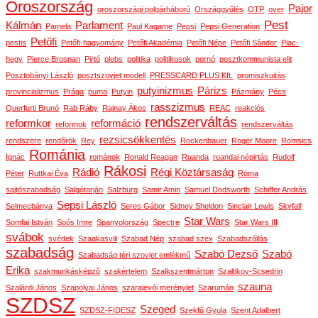
Oroszország
Pajor
oroszországi polgárháború
Országgyűlés
OTP
over
Pest
Kálmán
Parlament
Pamela
Paul Kagame
Pepsi
Pepsi Generation
Petőfi
pestis
Petőfi-hagyomány
Petőfi Akadémia
Petőfi Népe
Petőfi Sándor
Piac-
hegy
Pierce Brosnan
Pirtó
plebs
politika
politikusok
pornó
posztkommunista elit
Posztobányi László
posztszovjet modell
PRESSCARD PLUS Kft.
promiszkuitás
putyinizmus
Párizs
provincializmus
Prága
puma
Putyin
Pázmány
Pécs
rasszizmus
Querfurti Brunó
Rab Ráby
Rajnay Ákos
REAC
reakciós
rendszerváltás
reformkor
reformáció
reformok
rendszerváltás
rezsicsökkentés
rendszere
rendőrök
Rey
Rockenbauer
Roger Moore
Romsics
Románia
Ignác
románok
Ronald Reagan
Ruanda
ruandai népirtás
Rudolf
Rákosi
Rádió
Régi Köztársaság
Péter
Ruttkai Éva
Róma
sajtószabadság
Salgótarján
Salzburg
Samir Amin
Samuel Dodsworth
Schiffer András
Sepsi László
Selmecbánya
Seres Gábor
Sidney Sheldon
Sinclair Lewis
Skyfall
Star Wars
Somfai István
Soós Imre
Spanyolország
Spectre
Star Wars III
svábok
svédek
Szaakasvili
Szabad Nép
szabad szex
Szabadszállás
szabadság
Szabó Dezső
Szabó
Szabadság téri szovjet emlékmű
Erika
szakmunkásképző
szakértelem
Szalkszentmárton
Szaltikov-Scsedrin
szauna
Szalárdi János
Szapolyai János
szarajevói merénylet
Szarumán
SZDSZ
Szeged
SZDSZ-FIDESZ
Szekfű Gyula
Szent Adalbert