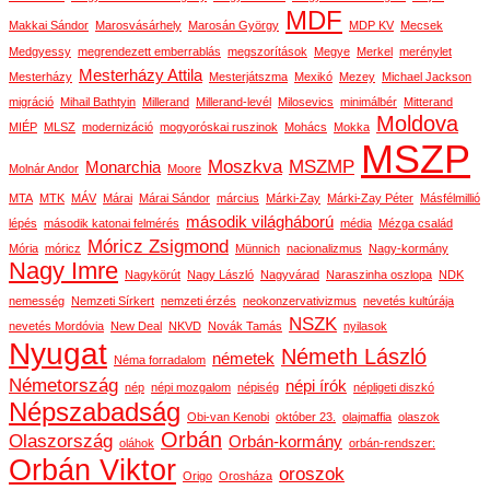
MDF
Makkai Sándor
Marosvásárhely
Marosán György
MDP KV
Mecsek
Medgyessy
megrendezett emberrablás
megszorítások
Megye
Merkel
merénylet
Mesterházy Attila
Mesterházy
Mesterjátszma
Mexikó
Mezey
Michael Jackson
migráció
Mihail Bathtyin
Millerand
Millerand-levél
Milosevics
minimálbér
Mitterand
Moldova
MIÉP
MLSZ
modernizáció
mogyoróskai ruszinok
Mohács
Mokka
MSZP
Moszkva
MSZMP
Monarchia
Molnár Andor
Moore
MTA
MTK
MÁV
Márai
Márai Sándor
március
Márki-Zay
Márki-Zay Péter
Másfélmillió
második világháború
lépés
második katonai felmérés
média
Mézga család
Móricz Zsigmond
Mória
móricz
Münnich
nacionalizmus
Nagy-kormány
Nagy Imre
Nagykörút
Nagy László
Nagyvárad
Naraszinha oszlopa
NDK
nemesség
Nemzeti Sírkert
nemzeti érzés
neokonzervativizmus
nevetés kultúrája
NSZK
nevetés Mordóvia
New Deal
NKVD
Novák Tamás
nyilasok
Nyugat
Németh László
németek
Néma forradalom
Németország
népi írók
nép
népi mozgalom
népiség
népligeti diszkó
Népszabadság
Obi-van Kenobi
október 23.
olajmaffia
olaszok
Orbán
Olaszország
Orbán-kormány
oláhok
orbán-rendszer:
Orbán Viktor
oroszok
Origo
Orosháza