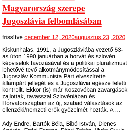
Magyarország szerepe
Jugoszlávia felbomlásában
frissítve
december 12, 2020
augusztus 23, 2020
Kiskunhalas, 1991, a Jugoszláviába vezető 53-
as úton 1990 januárban a horvát és szlovén
képviselők távozásával és a politikai pluralizmust
lehetővé tevő alkotmánymódosítással a
Jugoszláv Kommunista Párt elveszítette
állampárt jellegét és a Jugoszlávia egésze feletti
kontrollt. Ekkor (is) már Koszovóban zavargások
zajlottak, tavasszal Szlovéniában és
Horvátországban az új, szabad választások az
ellenzéki/nemzeti erők győzelmét hozták. A …
Ady Endre, Bartók Béla, Bibó István, Dienes