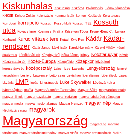
Kiskunhalas
Kiskunság
Kiskőrös
kivándorlás
Klónok támadása
KNKSE
Kohout Zoltán
kolonizáció
kommunisták
konteó
Kopjások
Kora tavasz
Kossuth
korrupció
Korrobori
Kossuth
Kossuthkifli
Kossuth TSZ
utca
Kovács Imre
Kozmosz
Krajina
Krisztyán Tódor
Kruger-Bent Kft.
kultúra
Kádár-
Kádár
Kuruc vitézek tere
Kunhalmi
Kutasi
Kylo Ren
rendszer
Kádár János
kálvinisták
Károlyi-kormány
Károlyi Mihály
kései
Kötöttárugyár
dualizmus
későkádári elit
Kígyónyelvű
Kóka János
könyv
Kövér
Közép-Európa
középkor
Köztársaság tér
Középfölde
középkori
középosztály
Lengyelország
kereszténység
Lajosmizse
Lazenby
lengyel
társadalom
Leslie L. Lawrence
Lettország
Leviathán
liberalizmus
Liberálisok
Lippa
LMP
Luke Skywalker
Litvánia
lopás
luheránusok
Lövészárkok a
hátországban
maffia
Magyar Autonóm Tartomány
Magyar Bálint
magyarellenesség
magyar filmek
magyar gazdaság
magyar irodalom
magyar labdarúgó válogatott
magyar nép
magyar média
magyar nacionalizmus
Magyar Nemzet
Magyar
magyarok
Népköztársaság
Magyarország
magyarság
magyar
történelem
magyar történelmi regény
magyar vidék
magyar értelmiségiek
Majka