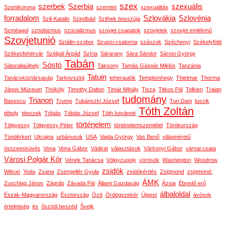
szex
szerbek
Szerbia
szexuális
Szentkorona
szeretet
szexualitás
forradalom
Szlovákia
Szlovénia
Szili Katalin
Szindbád
Szithek bosszúja
Szméagol
sznobizmus
szocializmus
szovjet csapatok
szovjetek
szovjet emlékmű
Szovjetunió
Sztálin-szobor
Szuezi-csatorna
szászok
Széchenyi
Székelyföld
Székesfehérvár
Szélpál Árpád
Szíria
Sárarany
Sára Sándor
Sárosi György
Tabán
Sóstó
Sátoraljaújhely
Taksony
Tamás Gáspár Miklós
Tanzánia
Tatuin
Tanácsköztársaság
Tarkovszkij
teherautók
Templomhegy
Thietmar
Thorma
János Múzeum
Thököly
Timothy Dalton
Timár Mihály
Tisza
Titkos Pál
Tolkien
Traian
tudomány
Trianon
Basescu
Trump
Tubánszki József
Turi Dani
tuszik
Tóth Zoltán
téboly
téeszek
Tóbiás
Tóbiás József
Tóth Istvánné
történelem
Tölgyessy
Tölgyessy Péter
történelemszemlélet
Törökország
Tündérkert
Ukrajna
urbánusok
USA
Vajda György
Vas Benő
világméretű
összeesküvés
Vona
Vona Gábor
Vádirat
választások
Várkonyi Gábor
várnai csata
Városi Polgár Kör
Vének Tanácsa
Völgyzugoly
vörösök
Washington
Woodrow
zsidók
Wilson
Yoda
Zsana
Zsengellér Gyula
zsidókérdés
Zsigmond
zsigmond:
ÁMK
Zuschlag János
Zágráb
Závada Pál
Állami Gazdaság
Ázsia
Ébredő erő
álbaloldal
Észak-Magyarország
Észtország
Ózd
Ördögszekér
Újpest
ávósok
értelmiség
és
őszödi beszéd
Švejk