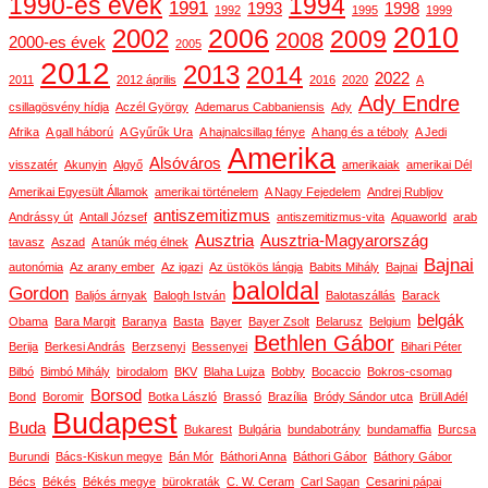
1990-es évek
1994
1991
1993
1998
1992
1995
1999
2010
2006
2002
2009
2008
2000-es évek
2005
2012
2013
2014
2022
2011
2012 április
2016
2020
A
Ady Endre
csillagösvény hídja
Aczél György
Ademarus Cabbaniensis
Ady
Afrika
A gall háború
A Gyűrűk Ura
A hajnalcsillag fénye
A hang és a téboly
A Jedi
Amerika
Alsóváros
visszatér
Akunyin
Algyő
amerikaiak
amerikai Dél
Amerikai Egyesült Államok
amerikai történelem
A Nagy Fejedelem
Andrej Rubljov
antiszemitizmus
Andrássy út
Antall József
antiszemitizmus-vita
Aquaworld
arab
Ausztria
Ausztria-Magyarország
tavasz
Aszad
A tanúk még élnek
Bajnai
autonómia
Az arany ember
Az igazi
Az üstökös lángja
Babits Mihály
Bajnai
baloldal
Gordon
Baljós árnyak
Balogh István
Balotaszállás
Barack
belgák
Obama
Bara Margit
Baranya
Basta
Bayer
Bayer Zsolt
Belarusz
Belgium
Bethlen Gábor
Berija
Berkesi András
Berzsenyi
Bessenyei
Bihari Péter
Bilbó
Bimbó Mihály
birodalom
BKV
Blaha Lujza
Bobby
Bocaccio
Bokros-csomag
Borsod
Bond
Boromir
Botka László
Brassó
Brazília
Bródy Sándor utca
Brüll Adél
Budapest
Buda
Bukarest
Bulgária
bundabotrány
bundamaffia
Burcsa
Burundi
Bács-Kiskun megye
Bán Mór
Báthori Anna
Báthori Gábor
Báthory Gábor
Bécs
Békés
Békés megye
bürokraták
C. W. Ceram
Carl Sagan
Cesarini pápai