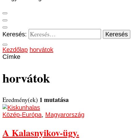
Keresés:
Kezdőlap
horvátok
Címke
horvátok
1 mutatása
Eredmény(ek)
Közép-Európa
,
Magyarország
A Kalasnyikov-ügy.