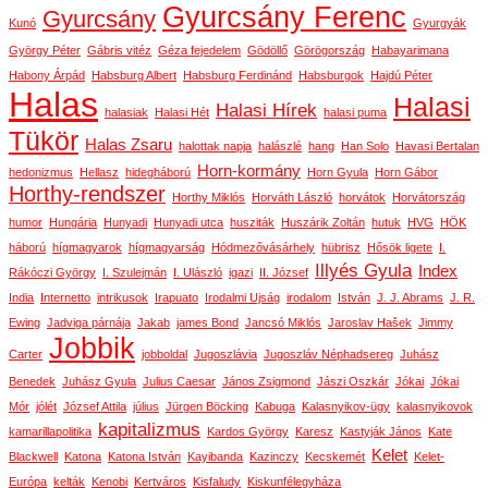
Gyurcsány Ferenc
Gyurcsány
Kunó
Gyurgyák
György Péter
Gábris vitéz
Géza fejedelem
Gödöllő
Görögország
Habayarimana
Habony Árpád
Habsburg Albert
Habsburg Ferdinánd
Habsburgok
Hajdú Péter
Halas
Halasi
Halasi Hírek
halasiak
Halasi Hét
halasi puma
Tükör
Halas Zsaru
halottak napja
halászlé
hang
Han Solo
Havasi Bertalan
Horn-kormány
hedonizmus
Hellasz
hidegháború
Horn Gyula
Horn Gábor
Horthy-rendszer
Horthy Miklós
Horváth László
horvátok
Horvátország
humor
Hungária
Hunyadi
Hunyadi utca
husziták
Huszárik Zoltán
hutuk
HVG
HÖK
háború
hígmagyarok
hígmagyarság
Hódmezővásárhely
hübrisz
Hősök ligete
I.
Illyés Gyula
Index
Rákóczi György
I. Szulejmán
I. Ulászló
igazi
II. József
India
Internetto
intrikusok
Irapuato
Irodalmi Ujság
irodalom
István
J. J. Abrams
J. R.
Ewing
Jadviga párnája
Jakab
james Bond
Jancsó Miklós
Jaroslav Hašek
Jimmy
Jobbik
Carter
jobboldal
Jugoszlávia
Jugoszláv Néphadsereg
Juhász
Benedek
Juhász Gyula
Julius Caesar
János Zsigmond
Jászi Oszkár
Jókai
Jókai
Mór
jólét
József Attila
július
Jürgen Böcking
Kabuga
Kalasnyikov-ügy
kalasnyikovok
kapitalizmus
kamarillapolitika
Kardos György
Karesz
Kastyják János
Kate
Kelet
Blackwell
Katona
Katona István
Kayibanda
Kazinczy
Kecskemét
Kelet-
Európa
kelták
Kenobi
Kertváros
Kisfaludy
Kiskunfélegyháza