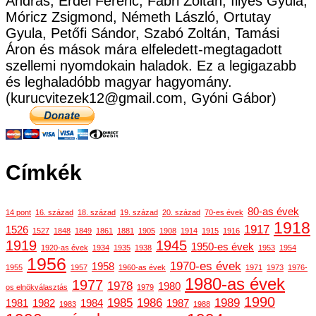
András, Erdei Ferenc, Fábri Zoltán, Illyés Gyula,
Móricz Zsigmond, Németh László, Ortutay
Gyula, Petőfi Sándor, Szabó Zoltán, Tamási
Áron és mások mára elfeledett-megtagadott
szellemi nyomdokain haladok. Ez a legigazabb
és leghaladóbb magyar hagyomány.
(kurucvitezek12@gmail.com, Gyóni Gábor)
Címkék
80-as évek
14 pont
16. század
18. század
19. század
20. század
70-es évek
1918
1917
1526
1527
1848
1849
1861
1881
1905
1908
1914
1915
1916
1919
1945
1950-es évek
1920-as évek
1934
1935
1938
1953
1954
1956
1970-es évek
1958
1955
1957
1960-as évek
1971
1973
1976-
1980-as évek
1977
1978
1980
os elnökválasztás
1979
1990
1985
1986
1989
1981
1982
1984
1987
1983
1988