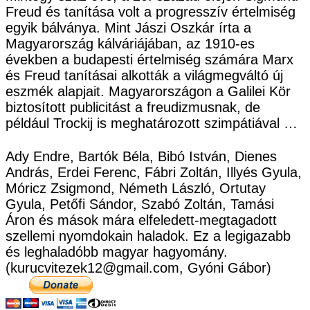
Freud és tanítása volt a progresszív értelmiség
egyik bálványa. Mint Jászi Oszkár írta a
Magyarország kálváriájában, az 1910-es
években a budapesti értelmiség számára Marx
és Freud tanításai alkották a világmegváltó új
eszmék alapjait. Magyarországon a Galilei Kör
biztosított publicitást a freudizmusnak, de
például Trockij is meghatározott szimpátiával …
Ady Endre, Bartók Béla, Bibó István, Dienes
András, Erdei Ferenc, Fábri Zoltán, Illyés Gyula,
Móricz Zsigmond, Németh László, Ortutay
Gyula, Petőfi Sándor, Szabó Zoltán, Tamási
Áron és mások mára elfeledett-megtagadott
szellemi nyomdokain haladok. Ez a legigazabb
és leghaladóbb magyar hagyomány.
(kurucvitezek12@gmail.com, Gyóni Gábor)