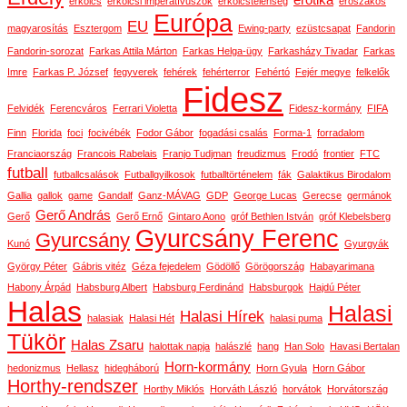
erotika
erkölcs
erkölcsi imperatívuszok
erkölcstelenség
erőszakos
Európa
EU
magyarosítás
Esztergom
Ewing-party
ezüstcsapat
Fandorin
Fandorin-sorozat
Farkas Attila Márton
Farkas Helga-ügy
Farkasházy Tivadar
Farkas
Imre
Farkas P. József
fegyverek
fehérek
fehérterror
Fehértó
Fejér megye
felkelők
Fidesz
Felvidék
Ferencváros
Ferrari Violetta
Fidesz-kormány
FIFA
Finn
Florida
foci
focivébék
Fodor Gábor
fogadási csalás
Forma-1
forradalom
Franciaország
Francois Rabelais
Franjo Tudjman
freudizmus
Frodó
frontier
FTC
futball
futballcsalások
Futballgyilkosok
futballtörténelem
fák
Galaktikus Birodalom
Gallia
gallok
game
Gandalf
Ganz-MÁVAG
GDP
George Lucas
Gerecse
germánok
Gerő András
Gerő
Gerő Ernő
Gintaro Aono
gróf Bethlen István
gróf Klebelsberg
Gyurcsány Ferenc
Gyurcsány
Kunó
Gyurgyák
György Péter
Gábris vitéz
Géza fejedelem
Gödöllő
Görögország
Habayarimana
Habony Árpád
Habsburg Albert
Habsburg Ferdinánd
Habsburgok
Hajdú Péter
Halas
Halasi
Halasi Hírek
halasiak
Halasi Hét
halasi puma
Tükör
Halas Zsaru
halottak napja
halászlé
hang
Han Solo
Havasi Bertalan
Horn-kormány
hedonizmus
Hellasz
hidegháború
Horn Gyula
Horn Gábor
Horthy-rendszer
Horthy Miklós
Horváth László
horvátok
Horvátország