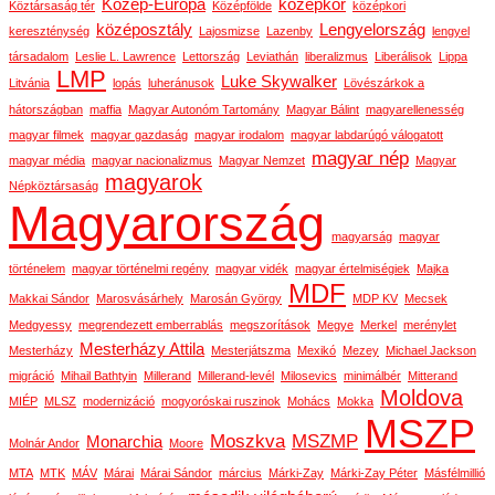
Közép-Európa
középkor
Köztársaság tér
Középfölde
középkori
középosztály
Lengyelország
kereszténység
Lajosmizse
Lazenby
lengyel
társadalom
Leslie L. Lawrence
Lettország
Leviathán
liberalizmus
Liberálisok
Lippa
LMP
Luke Skywalker
Litvánia
lopás
luheránusok
Lövészárkok a
hátországban
maffia
Magyar Autonóm Tartomány
Magyar Bálint
magyarellenesség
magyar filmek
magyar gazdaság
magyar irodalom
magyar labdarúgó válogatott
magyar nép
magyar média
magyar nacionalizmus
Magyar Nemzet
Magyar
magyarok
Népköztársaság
Magyarország
magyarság
magyar
történelem
magyar történelmi regény
magyar vidék
magyar értelmiségiek
Majka
MDF
Makkai Sándor
Marosvásárhely
Marosán György
MDP KV
Mecsek
Medgyessy
megrendezett emberrablás
megszorítások
Megye
Merkel
merénylet
Mesterházy Attila
Mesterházy
Mesterjátszma
Mexikó
Mezey
Michael Jackson
migráció
Mihail Bathtyin
Millerand
Millerand-levél
Milosevics
minimálbér
Mitterand
Moldova
MIÉP
MLSZ
modernizáció
mogyoróskai ruszinok
Mohács
Mokka
MSZP
Moszkva
MSZMP
Monarchia
Molnár Andor
Moore
MTA
MTK
MÁV
Márai
Márai Sándor
március
Márki-Zay
Márki-Zay Péter
Másfélmillió