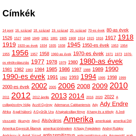
Címkék
80-as évek
14 pont
16. század
18. század
19. század
20. század
70-es évek
1918
1917
1526
1527
1848
1849
1861
1881
1905
1908
1914
1915
1916
1919
1945
1950-es évek
1920-as évek
1934
1935
1938
1953
1954
1956
1970-es évek
1958
1955
1957
1960-as évek
1971
1973
1976-
1980-as évek
1977
1978
1980
os elnökválasztás
1979
1990
1985
1986
1989
1981
1982
1984
1987
1983
1988
1990-es évek
1994
1991
1993
1998
1992
1995
1999
2010
2006
2002
2009
2008
2000-es évek
2005
2012
2013
2014
2022
2011
2012 április
2016
2020
A
Ady Endre
csillagösvény hídja
Aczél György
Ademarus Cabbaniensis
Ady
Afrika
A gall háború
A Gyűrűk Ura
A hajnalcsillag fénye
A hang és a téboly
A Jedi
Amerika
Alsóváros
visszatér
Akunyin
Algyő
amerikaiak
amerikai Dél
Amerikai Egyesült Államok
amerikai történelem
A Nagy Fejedelem
Andrej Rubljov
antiszemitizmus
Andrássy út
Antall József
antiszemitizmus-vita
Aquaworld
arab