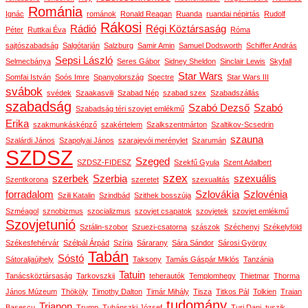
Románia
Ignác
románok
Ronald Reagan
Ruanda
ruandai népirtás
Rudolf
Rákosi
Rádió
Régi Köztársaság
Péter
Ruttkai Éva
Róma
sajtószabadság
Salgótarján
Salzburg
Samir Amin
Samuel Dodsworth
Schiffer András
Sepsi László
Selmecbánya
Seres Gábor
Sidney Sheldon
Sinclair Lewis
Skyfall
Star Wars
Somfai István
Soós Imre
Spanyolország
Spectre
Star Wars III
svábok
svédek
Szaakasvili
Szabad Nép
szabad szex
Szabadszállás
szabadság
Szabó Dezső
Szabó
Szabadság téri szovjet emlékmű
Erika
szakmunkásképző
szakértelem
Szalkszentmárton
Szaltikov-Scsedrin
szauna
Szalárdi János
Szapolyai János
szarajevói merénylet
Szarumán
SZDSZ
Szeged
SZDSZ-FIDESZ
Szekfű Gyula
Szent Adalbert
szex
szerbek
Szerbia
szexuális
Szentkorona
szeretet
szexualitás
forradalom
Szlovákia
Szlovénia
Szili Katalin
Szindbád
Szithek bosszúja
Szméagol
sznobizmus
szocializmus
szovjet csapatok
szovjetek
szovjet emlékmű
Szovjetunió
Sztálin-szobor
Szuezi-csatorna
szászok
Széchenyi
Székelyföld
Székesfehérvár
Szélpál Árpád
Szíria
Sárarany
Sára Sándor
Sárosi György
Tabán
Sóstó
Sátoraljaújhely
Taksony
Tamás Gáspár Miklós
Tanzánia
Tatuin
Tanácsköztársaság
Tarkovszkij
teherautók
Templomhegy
Thietmar
Thorma
János Múzeum
Thököly
Timothy Dalton
Timár Mihály
Tisza
Titkos Pál
Tolkien
Traian
tudomány
Trianon
Basescu
Trump
Tubánszki József
Turi Dani
tuszik