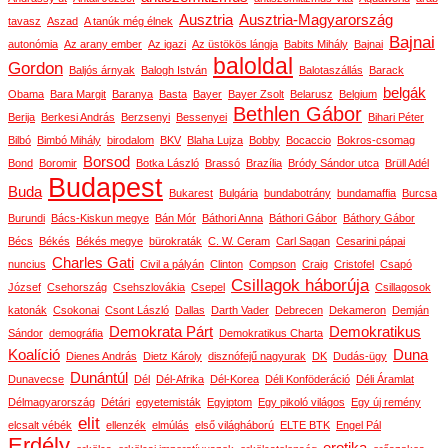
Ausztria
Ausztria-Magyarország
tavasz
Aszad
A tanúk még élnek
Bajnai
autonómia
Az arany ember
Az igazi
Az üstökös lángja
Babits Mihály
Bajnai
baloldal
Gordon
Baljós árnyak
Balogh István
Balotaszállás
Barack
belgák
Obama
Bara Margit
Baranya
Basta
Bayer
Bayer Zsolt
Belarusz
Belgium
Bethlen Gábor
Berija
Berkesi András
Berzsenyi
Bessenyei
Bihari Péter
Bilbó
Bimbó Mihály
birodalom
BKV
Blaha Lujza
Bobby
Bocaccio
Bokros-csomag
Borsod
Bond
Boromir
Botka László
Brassó
Brazília
Bródy Sándor utca
Brüll Adél
Budapest
Buda
Bukarest
Bulgária
bundabotrány
bundamaffia
Burcsa
Burundi
Bács-Kiskun megye
Bán Mór
Báthori Anna
Báthori Gábor
Báthory Gábor
Bécs
Békés
Békés megye
bürokraták
C. W. Ceram
Carl Sagan
Cesarini pápai
Charles Gati
nuncius
Civil a pályán
Clinton
Compson
Craig
Cristofel
Csapó
Csillagok háborúja
József
Csehország
Csehszlovákia
Csepel
Csillagosok
katonák
Csokonai
Csont László
Dallas
Darth Vader
Debrecen
Dekameron
Demján
Demokrata Párt
Demokratikus
Sándor
demográfia
Demokratikus Charta
Koalíció
Duna
Dienes András
Dietz Károly
disznófejű nagyurak
DK
Dudás-ügy
Dunántúl
Dunavecse
Dél
Dél-Afrika
Dél-Korea
Déli Konföderáció
Déli Áramlat
Délmagyarország
Détári
egyetemisták
Egyiptom
Egy pikoló világos
Egy új remény
elit
elcsalt vébék
ellenzék
elmúlás
első világháború
ELTE BTK
Engel Pál
Erdély