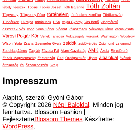
Tóth Zoltán
téboly
téeszek
Tóbiás
Tóbiás József
Tóth Istvánné
történelem
Tölgyessy
Tölgyessy Péter
történelemszemlélet
Törökország
Tündérkert
Ukrajna
urbánusok
USA
Vajda György
Vas Benő
világméretű
összeesküvés
Vona
Vona Gábor
Vádirat
választások
Várkonyi Gábor
várnai csata
Városi Polgár Kör
Vének Tanácsa
Völgyzugoly
vörösök
Washington
Woodrow
zsidók
Wilson
Yoda
Zsana
Zsengellér Gyula
zsidókérdés
Zsigmond
zsigmond:
ÁMK
Zuschlag János
Zágráb
Závada Pál
Állami Gazdaság
Ázsia
Ébredő erő
álbaloldal
Észak-Magyarország
Észtország
Ózd
Ördögszekér
Újpest
ávósok
értelmiség
és
őszödi beszéd
Švejk
Impresszum
Alapító, szerző: Gyóni Gábor
© Copyright 2026
Népi Baloldal
. Minden jog
fenntartva.
Blossom Fashion |
Fejlesztette
Blossom Themes
.Készítette:
WordPress
.