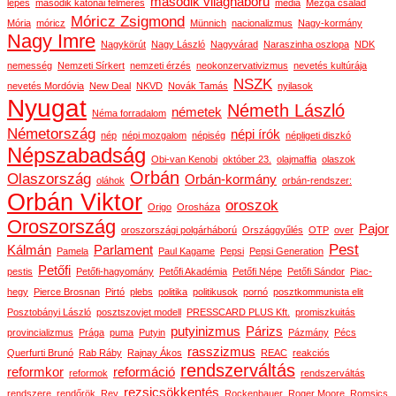
második világháború
lépés
második katonai felmérés
média
Mézga család
Móricz Zsigmond
Mória
móricz
Münnich
nacionalizmus
Nagy-kormány
Nagy Imre
Nagykörút
Nagy László
Nagyvárad
Naraszinha oszlopa
NDK
nemesség
Nemzeti Sírkert
nemzeti érzés
neokonzervativizmus
nevetés kultúrája
NSZK
nevetés Mordóvia
New Deal
NKVD
Novák Tamás
nyilasok
Nyugat
Németh László
németek
Néma forradalom
Németország
népi írók
nép
népi mozgalom
népiség
népligeti diszkó
Népszabadság
Obi-van Kenobi
október 23.
olajmaffia
olaszok
Orbán
Olaszország
Orbán-kormány
oláhok
orbán-rendszer:
Orbán Viktor
oroszok
Origo
Orosháza
Oroszország
Pajor
oroszországi polgárháború
Országgyűlés
OTP
over
Pest
Kálmán
Parlament
Pamela
Paul Kagame
Pepsi
Pepsi Generation
Petőfi
pestis
Petőfi-hagyomány
Petőfi Akadémia
Petőfi Népe
Petőfi Sándor
Piac-
hegy
Pierce Brosnan
Pirtó
plebs
politika
politikusok
pornó
posztkommunista elit
Posztobányi László
posztszovjet modell
PRESSCARD PLUS Kft.
promiszkuitás
putyinizmus
Párizs
provincializmus
Prága
puma
Putyin
Pázmány
Pécs
rasszizmus
Querfurti Brunó
Rab Ráby
Rajnay Ákos
REAC
reakciós
rendszerváltás
reformkor
reformáció
reformok
rendszerváltás
rezsicsökkentés
rendszere
rendőrök
Rey
Rockenbauer
Roger Moore
Romsics