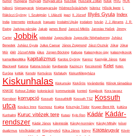
humor
Hungária
Hunyadi
Hunyadi utca
husziták
Huszárik Zoltán
hutuk
HVG
HÖK
háború
hígmagyarok
hígmagyarság
Hódmezővásárhely
hübrisz
Hősök ligete
I.
Illyés Gyula
Index
Rákóczi György
I. Szulejmán
I. Ulászló
igazi
II. József
India
Internetto
intrikusok
Irapuato
Irodalmi Ujság
irodalom
István
J. J. Abrams
J. R.
Ewing
Jadviga párnája
Jakab
james Bond
Jancsó Miklós
Jaroslav Hašek
Jimmy
Jobbik
Carter
jobboldal
Jugoszlávia
Jugoszláv Néphadsereg
Juhász
Benedek
Juhász Gyula
Julius Caesar
János Zsigmond
Jászi Oszkár
Jókai
Jókai
Mór
jólét
József Attila
július
Jürgen Böcking
Kabuga
Kalasnyikov-ügy
kalasnyikovok
kapitalizmus
kamarillapolitika
Kardos György
Karesz
Kastyják János
Kate
Kelet
Blackwell
Katona
Katona István
Kayibanda
Kazinczy
Kecskemét
Kelet-
Európa
kelták
Kenobi
Kertváros
Kisfaludy
Kiskunfélegyháza
Kiskunhalas
Kiskunság
Kiskőrös
kivándorlás
Klónok támadása
KNKSE
Kohout Zoltán
kolonizáció
kommunisták
konteó
Kopjások
Kora tavasz
Kossuth
korrupció
Korrobori
Kossuth
Kossuthkifli
Kossuth TSZ
utca
Kovács Imre
Kozmosz
Krajina
Krisztyán Tódor
Kruger-Bent Kft.
kultúra
Kádár-
Kádár
Kuruc vitézek tere
Kunhalmi
Kutasi
Kylo Ren
rendszer
Kádár János
kálvinisták
Károlyi-kormány
Károlyi Mihály
kései
Kötöttárugyár
dualizmus
későkádári elit
Kígyónyelvű
Kóka János
könyv
Kövér