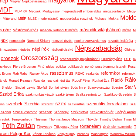
magyarok
nép
Magyar Népköztársaság
MDF
MDP KV
Mecsek
Medgyessy
megrendezett emberrablás
megszorítások
Megy
Mold
r
Mitterand
MIÉP
MLSZ
modernizáció
mogyoróskai ruszinok
Mohács
Mokka
második világháború
y Péter
Másfélmillió lépés
második katonai felmérés
média
M
NDK
nemesség
Nemzeti Sírkert
nemzeti érzés
neokonzervativizmus
nevetés kultúrája
Népszabadság
népi írók
i mozgalom
népiség
népligeti diszkó
Obi-van
Oroszország
oroszok
oroszországi polgárháború
Országgyűlés
OTP
o
ac-hegy
Pierce Brosnan
Pirtó
plebs
politika
politikusok
pornó
posztkommunista elit
Posz
rasszizmus
reformkor
ti Brunó
Rab Ráby
Rajnay Ákos
REAC
reakciós
reformok
Rák
Rádió
ánok
Ronald Reagan
Ruanda
ruandai népirtás
Rudolf Péter
Ruttkai Éva
Star 
y Sheldon
Sinclair Lewis
Skyfall
Somfai István
Soós Imre
Spanyolország
Spectre
Szabó Erika
szakmunkásképző
szakértelem
Szalkszentmárton
Szaltikov-Scsedrin
S
szex
szerbek
Szerbia
szexuális forradalom
ona
szeretet
szexualitás
Szili
n-szobor
Szuezi-csatorna
szászok
Széchenyi
Székelyföld
Székesfehérvár
Szélpál Árpád
erautók
Templomhegy
Thietmar
Thorma János Múzeum
Thököly
Timothy Dalton
Timár M
Tóth Zoltán
történelem
Tölgyessy
Tölgyessy Péter
történelemszemlélet
T
rosi Polgár Kör
Vének Tanácsa
Völgyzugoly
vörösök
Washington
Woodrow Wilson