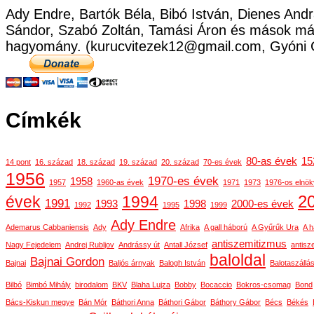
Ady Endre, Bartók Béla, Bibó István, Dienes Andr
Sándor, Szabó Zoltán, Tamási Áron és mások már
hagyomány. (kurucvitezek12@gmail.com, Gyóni 
Címkék
80-as évek
15
14 pont
16. század
18. század
19. század
20. század
70-es évek
1956
1970-es évek
1958
1957
1960-as évek
1971
1973
1976-os elnök
2
évek
1994
1991
1993
1998
2000-es évek
1992
1995
1999
Ady Endre
Ademarus Cabbaniensis
Ady
Afrika
A gall háború
A Gyűrűk Ura
A h
antiszemitizmus
Nagy Fejedelem
Andrej Rubljov
Andrássy út
Antall József
antisz
baloldal
Bajnai Gordon
Bajnai
Baljós árnyak
Balogh István
Balotaszállá
Bilbó
Bimbó Mihály
birodalom
BKV
Blaha Lujza
Bobby
Bocaccio
Bokros-csomag
Bond
Bács-Kiskun megye
Bán Mór
Báthori Anna
Báthori Gábor
Báthory Gábor
Bécs
Békés