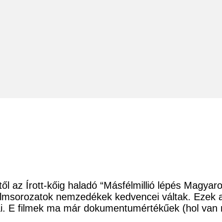
ől az Írott-kőig haladó “Másfélmillió lépés Magyar
lmsorozatok nemzedékek kedvencei váltak. Ezek a “
sai. E filmek ma már dokumentumértékűek (hol va