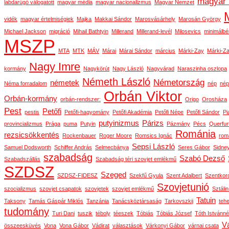
magyar 
labdarúgó válogatott
magyar média
magyar nacionalizmus
Magyar Nemzet
vidék
magyar értelmiségiek
Majka
Makkai Sándor
Marosvásárhely
Marosán György
Michael Jackson
migráció
Mihail Bathtyin
Millerand
Millerand-levél
Milosevics
minimálbé
MSZP
MTA
MTK
MÁV
Márai
Márai Sándor
március
Márki-Zay
Márki-Za
Nagy Imre
kormány
Nagykörút
Nagy László
Nagyvárad
Naraszinha oszlopa
Németh László
Németország
németek
Néma forradalom
nép
nép
Orbán Viktor
Orbán-kormány
orbán-rendszer:
Origo
Orosháza
Pest
Petőfi
pestis
Petőfi-hagyomány
Petőfi Akadémia
Petőfi Népe
Petőfi Sándor
Pi
putyinizmus
Párizs
provincializmus
Prága
puma
Putyin
Pázmány
Pécs
Querfur
Románia
rezsicsökkentés
Rockenbauer
Roger Moore
Romsics Ignác
rom
Sepsi László
Samuel Dodsworth
Schiffer András
Selmecbánya
Seres Gábor
Sidne
szabadság
Szabó Dezső
Szabadszállás
Szabadság téri szovjet emlékmű
SZDSZ
Szeged
SZDSZ-FIDESZ
Szekfű Gyula
Szent Adalbert
Szentkor
Szovjetunió
szocializmus
szovjet csapatok
szovjetek
szovjet emlékmű
Sztáli
Tatuin
Taksony
Tamás Gáspár Miklós
Tanzánia
Tanácsköztársaság
Tarkovszkij
teh
tudomány
Turi Dani
tuszik
téboly
téeszek
Tóbiás
Tóbiás József
Tóth Istvánné
Vá
összeesküvés
Vona
Vona Gábor
Vádirat
választások
Várkonyi Gábor
várnai csata