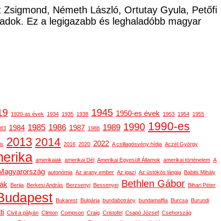
cz Zsigmond, Németh László, Ortutay Gyula, Petőfi
ladok. Ez a legigazabb és leghaladóbb magyar
19
1945
1950-es évek
1920-as évek
1934
1935
1938
1953
1954
1955
1990-es
1990
1985
1986
1989
1984
1987
83
1988
2013
2014
2022
is
2016
2020
A csillagösvény hídja
Aczél György
erika
amerikaiak
amerikai Dél
Amerikai Egyesült Államok
amerikai történelem
A
-Magyarország
autonómia
Az arany ember
Az igazi
Az üstökös lángja
Babits Mihály
Bethlen Gábor
gák
Berija
Berkesi András
Berzsenyi
Bessenyei
Bihari Péter
Budapest
Bukarest
Bulgária
bundabotrány
bundamaffia
Burcsa
Burundi
ti
Civil a pályán
Clinton
Compson
Craig
Cristofel
Csapó József
Csehország