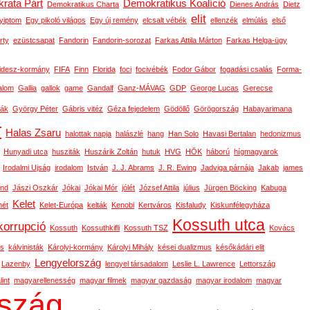
rata Párt
Demokratikus Koalíció
Demokratikus Charta
Dienes András
Dietz
elit
yiptom
Egy pikoló világos
Egy új remény
elcsalt vébék
ellenzék
elmúlás
első
rty
ezüstcsapat
Fandorin
Fandorin-sorozat
Farkas Attila Márton
Farkas Helga-ügy
idesz-kormány
FIFA
Finn
Florida
foci
focivébék
Fodor Gábor
fogadási csalás
Forma-
alom
Gallia
gallok
game
Gandalf
Ganz-MÁVAG
GDP
George Lucas
Gerecse
ák
György Péter
Gábris vitéz
Géza fejedelem
Gödöllő
Görögország
Habayarimana
r
Halas Zsaru
halottak napja
halászlé
hang
Han Solo
Havasi Bertalan
hedonizmus
Hunyadi utca
husziták
Huszárik Zoltán
hutuk
HVG
HÖK
háború
hígmagyarok
Irodalmi Ujság
irodalom
István
J. J. Abrams
J. R. Ewing
Jadviga párnája
Jakab
james
ond
Jászi Oszkár
Jókai
Jókai Mór
jólét
József Attila
július
Jürgen Böcking
Kabuga
Kelet
ét
Kelet-Európa
kelták
Kenobi
Kertváros
Kisfaludy
Kiskunfélegyháza
Kossuth utca
korrupció
Kossuth
Kossuthkifli
Kossuth TSZ
Kovács
os
kálvinisták
Károlyi-kormány
Károlyi Mihály
kései dualizmus
későkádári elit
Lengyelország
Lazenby
lengyel társadalom
Leslie L. Lawrence
Lettország
int
magyarellenesség
magyar filmek
magyar gazdaság
magyar irodalom
magyar
szág