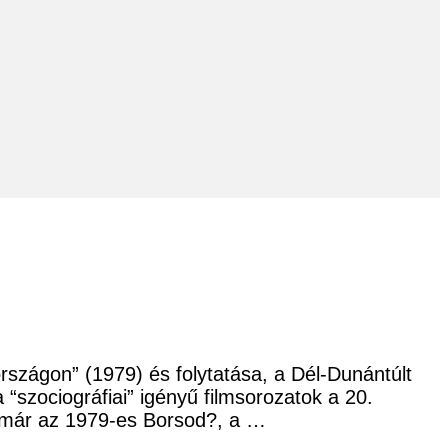
országon” (1979) és folytatása, a Dél-Dunántúlt
szociográfiai” igényű filmsorozatok a 20.
n már az 1979-es Borsod?, a …