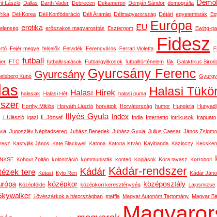
Demok
t László
Dallas
Darth Vader
Debrecen
Dekameron
Demján Sándor
demográfia
rika
Dél-Korea
Déli Konföderáció
Déli Áramlat
Délmagyarország
Détári
egyetemisták
Eg
Európa
EU
erotika
telenség
erőszakos magyarosítás
Esztergom
Ewing-pa
Fidesz
rtó
Fejér megye
felkelők
Felvidék
Ferencváros
Ferrari Violetta
F
futball
ier
FTC
futballcsalások
Futballgyilkosok
futballtörténelem
fák
Galaktikus Birod
Gyurcsány Ferenc
Gyurcsány
belsberg Kunó
Gyurgy
las
Halasi Tükö
Halasi Hírek
halasiak
Halasi Hét
halasi puma
dszer
Horthy Miklós
Horváth László
horvátok
Horvátország
humor
Hungária
Hunyadi
Illyés Gyula
Index
I. Ulászló
igazi
II. József
India
Internetto
intrikusok
Irapuato
via
Jugoszláv Néphadsereg
Juhász Benedek
Juhász Gyula
Julius Caesar
János Zsigm
resz
Kastyják János
Kate Blackwell
Katona
Katona István
Kayibanda
Kazinczy
Kecskem
NKSE
Kohout Zoltán
kolonizáció
kommunisták
konteó
Kopjások
Kora tavasz
Korrobori
Kádár-rendszer
Kádár
tézek tere
Kutasi
Kylo Ren
Kádár Ján
urópa
középkor
középosztály
Középfölde
középkori kereszténység
Lajosmizse
Skywalker
Lövészárkok a hátországban
maffia
Magyar Autonóm Tartomány
Magyar Bál
Magyaror