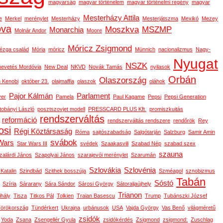
magyarság
magyar történelem
magyar történelmi regény
magyar
Mesterházy Attila
e
Merkel
merénylet
Mesterházy
Mesterjátszma
Mexikó
Mezey
ova
Moszkva
MSZMP
Monarchia
Molnár Andor
Moore
Móricz Zsigmond
ézga család
Mória
móricz
Münnich
nacionalizmus
Nagy-
Nyugat
NSZK
nevetés Mordóvia
New Deal
NKVD
Novák Tamás
nyilasok
Orbán
Olaszország
 Kenobi
október 23.
olajmaffia
olaszok
oláhok
Pajor Kálmán
Parlament
ver
Pamela
Paul Kagame
Pepsi
Pepsi Generation
tobányi László
posztszovjet modell
PRESSCARD PLUS Kft.
promiszkuitás
rendszerváltás
reformáció
rendszerváltás rendszere
rendőrök
Rey
osi
Régi Köztársaság
Róma
sajtószabadság
Salgótarján
Salzburg
Samir Amin
svábok
Wars
Star Wars III
svédek
Szaakasvili
Szabad Nép
szabad szex
szauna
zalárdi János
Szapolyai János
szarajevói merénylet
Szarumán
Szlovákia
Szlovénia
 Katalin
Szindbád
Szithek bosszúja
Szméagol
sznobizmus
Tabán
Sóstó
Szíria
Sárarany
Sára Sándor
Sárosi György
Sátoraljaújhely
Trianon
ihály
Tisza
Titkos Pál
Tolkien
Traian Basescu
Trump
Tubánszki József
örökország
Tündérkert
Ukrajna
urbánusok
USA
Vajda György
Vas Benő
világméretű
zsidók
Yoda
Zsana
Zsengellér Gyula
zsidókérdés
Zsigmond
zsigmond:
Zuschlag