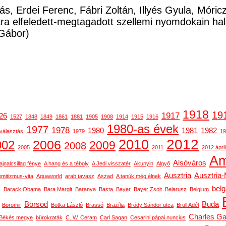
ás, Erdei Ferenc, Fábri Zoltán, Illyés Gyula, Móri
a elfeledett-megtagadott szellemi nyomdokain ha
Gábor)
1918
19
1917
26
1527
1848
1849
1861
1881
1905
1908
1914
1915
1916
1980-as évek
1977
1978
1980
1981
1982
választás
1979
19
2012
2010
2006
002
2009
2008
2005
2011
2012 ápril
Am
Alsóváros
ajnalcsillag fénye
A hang és a téboly
A Jedi visszatér
Akunyin
Algyő
Ausztria
Ausztria
emitizmus-vita
Aquaworld
arab tavasz
Aszad
A tanúk még élnek
bel
s
Barack Obama
Bara Margit
Baranya
Basta
Bayer
Bayer Zsolt
Belarusz
Belgium
Borsod
Buda
Boromir
Botka László
Brassó
Brazília
Bródy Sándor utca
Brüll Adél
Charles Ga
Békés megye
bürokraták
C. W. Ceram
Carl Sagan
Cesarini pápai nuncius