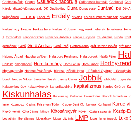
Csillagok háborúja
Csehszlovákia
Csepel
Csillagosok katonák
Csokonai
Cson
Duna
Dunántúl
Károly
disznófejű nagyurak
DK
Dudás-ügy
Dunavecse
Dél
Dél-Af
Erdély
világháború
ELTE BTK
Engel Pál
erkölcs
erkölcsi imperatívuszok
erkölcs
Farkasházy Tivadar
Farkas Imre
Farkas P. József
fegyverek
fehérek
fehérterror
Fehé
1
forradalom
Franciaország
Francois Rabelais
Franjo Tudjman
freudizmus
Frodó
front
Gerő András
germánok
Gerő
Gerő Ernő
Gintaro Aono
gróf Bethlen István
gróf Kle
Ha
Habony Árpád
Habsburg Albert
Habsburg Ferdinánd
Habsburgok
Hajdú Péter
Horthy-ren
Horn-kormány
Hellasz
hidegháború
Horn Gyula
Horn Gábor
hígmagyarság
Hódmezővásárhely
hübrisz
Hősök ligete
I. Rákóczi György
I. Szulejmán
Jobbik
Bond
Jancsó Miklós
Jaroslav Hašek
Jimmy Carter
jobboldal
Jugoszlá
kapitalizmus
Kalasnyikov-ügy
kalasnyikovok
kamarillapolitika
Kardos György
Ka
Kiskunhalas
Kiskunság
Kiskőrös
kivándorlás
Klónok támadása
K
Kuruc vi
Imre
Kozmosz
Krajina
Krisztyán Tódor
Kruger-Bent Kft.
kultúra
Kunhalmi
Kötöttárugyár
Közép-E
Kígyónyelvű
Kóka János
könyv
Kövér
Köztársaság tér
LMP
Luke 
Leviathán
liberalizmus
Liberálisok
Lippa
Litvánia
lopás
luheránusok