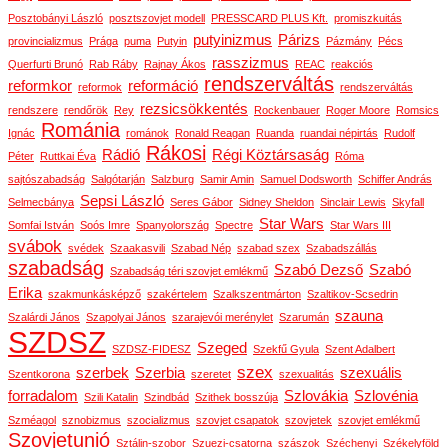
Posztobányi László
posztszovjet modell
PRESSCARD PLUS Kft.
promiszkuitás
putyinizmus
Párizs
provincializmus
Prága
puma
Putyin
Pázmány
Pécs
rasszizmus
Querfurti Brunó
Rab Ráby
Rajnay Ákos
REAC
reakciós
rendszerváltás
reformkor
reformáció
reformok
rendszerváltás
rezsicsökkentés
rendszere
rendőrök
Rey
Rockenbauer
Roger Moore
Romsics
Románia
Ignác
románok
Ronald Reagan
Ruanda
ruandai népirtás
Rudolf
Rákosi
Rádió
Régi Köztársaság
Péter
Ruttkai Éva
Róma
sajtószabadság
Salgótarján
Salzburg
Samir Amin
Samuel Dodsworth
Schiffer András
Sepsi László
Selmecbánya
Seres Gábor
Sidney Sheldon
Sinclair Lewis
Skyfall
Star Wars
Somfai István
Soós Imre
Spanyolország
Spectre
Star Wars III
svábok
svédek
Szaakasvili
Szabad Nép
szabad szex
Szabadszállás
szabadság
Szabó Dezső
Szabó
Szabadság téri szovjet emlékmű
Erika
szakmunkásképző
szakértelem
Szalkszentmárton
Szaltikov-Scsedrin
szauna
Szalárdi János
Szapolyai János
szarajevói merénylet
Szarumán
SZDSZ
Szeged
SZDSZ-FIDESZ
Szekfű Gyula
Szent Adalbert
szex
szerbek
Szerbia
szexuális
Szentkorona
szeretet
szexualitás
forradalom
Szlovákia
Szlovénia
Szili Katalin
Szindbád
Szithek bosszúja
Szméagol
sznobizmus
szocializmus
szovjet csapatok
szovjetek
szovjet emlékmű
Szovjetunió
Sztálin-szobor
Szuezi-csatorna
szászok
Széchenyi
Székelyföld