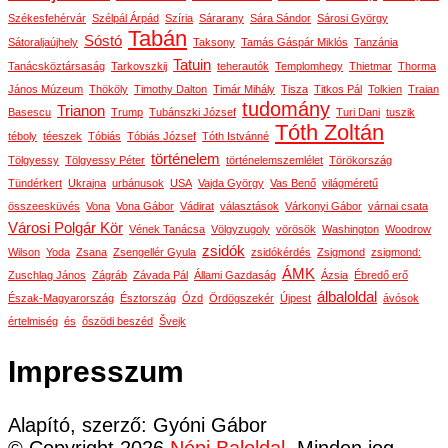
Székesfehérvár
Szélpál Árpád
Szíria
Sárarany
Sára Sándor
Sárosi György
Tabán
Sóstó
Sátoraljaújhely
Taksony
Tamás Gáspár Miklós
Tanzánia
Tatuin
Tanácsköztársaság
Tarkovszkij
teherautók
Templomhegy
Thietmar
Thorma
János Múzeum
Thököly
Timothy Dalton
Timár Mihály
Tisza
Titkos Pál
Tolkien
Traian
tudomány
Trianon
Basescu
Trump
Tubánszki József
Turi Dani
tuszik
Tóth Zoltán
téboly
téeszek
Tóbiás
Tóbiás József
Tóth Istvánné
történelem
Tölgyessy
Tölgyessy Péter
történelemszemlélet
Törökország
Tündérkert
Ukrajna
urbánusok
USA
Vajda György
Vas Benő
világméretű
összeesküvés
Vona
Vona Gábor
Vádirat
választások
Várkonyi Gábor
várnai csata
Városi Polgár Kör
Vének Tanácsa
Völgyzugoly
vörösök
Washington
Woodrow
zsidók
Wilson
Yoda
Zsana
Zsengellér Gyula
zsidókérdés
Zsigmond
zsigmond:
ÁMK
Zuschlag János
Zágráb
Závada Pál
Állami Gazdaság
Ázsia
Ébredő erő
álbaloldal
Észak-Magyarország
Észtország
Ózd
Ördögszekér
Újpest
ávósok
értelmiség
és
őszödi beszéd
Švejk
Impresszum
Alapító, szerző: Gyóni Gábor
© Copyright 2026
Népi Baloldal
. Minden jog