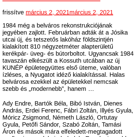
frissítve
március 2, 2021
március 2, 2021
1984 még a belváros rekonstrukciójának
jegyében zajlott. Februárban adták át a Jósika
utcai új, és tetszetős lakóház földszintjén
kialakított 810 négyzetméter alapterületű
kerékpár- üveg- és bútorboltot. Ugyancsak 1984
tavaszán elkészült a Kossuth utcában az új
KUNÉP épületegyüttes első üteme, valóban
ízléses, a Nyugatot idéző kialakítással. Halas
belvárosa ezekkel az épületekkel nemcsak
szebb és „modernebb”, hanem …
Ady Endre, Bartók Béla, Bibó István, Dienes
András, Erdei Ferenc, Fábri Zoltán, Illyés Gyula,
Móricz Zsigmond, Németh László, Ortutay
Gyula, Petőfi Sándor, Szabó Zoltán, Tamási
Áron és mások mára elfeledett-megtagadott