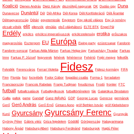
Koalíció
Duna
Dienes András
Dietz Károly
disznófejű nagyurak
DK
Dudás-ügy
Dunántúl
Dunavecse
Dél
Dél-Afrika
Dél-Korea
Déli Konföderáció
Déli Áramlat
Délmagyarország
Détári
egyetemisták
Egyiptom
Egy pikoló világos
Egy új remény
elit
elcsalt vébék
ellenzék
elmúlás
első világháború
ELTE BTK
Engel Pál
Erdély
erotika
erkölcs
erkölcsi imperatívuszok
erkölcstelenség
erőszakos
Európa
EU
magyarosítás
Esztergom
Ewing-party
ezüstcsapat
Fandorin
Fandorin-sorozat
Farkas Attila Márton
Farkas Helga-ügy
Farkasházy Tivadar
Farkas
Imre
Farkas P. József
fegyverek
fehérek
fehérterror
Fehértó
Fejér megye
felkelők
Fidesz
Felvidék
Ferencváros
Ferrari Violetta
Fidesz-kormány
FIFA
Finn
Florida
foci
focivébék
Fodor Gábor
fogadási csalás
Forma-1
forradalom
Franciaország
Francois Rabelais
Franjo Tudjman
freudizmus
Frodó
frontier
FTC
futball
futballcsalások
Futballgyilkosok
futballtörténelem
fák
Galaktikus Birodalom
Gallia
gallok
game
Gandalf
Ganz-MÁVAG
GDP
George Lucas
Gerecse
germánok
Gerő András
Gerő
Gerő Ernő
Gintaro Aono
gróf Bethlen István
gróf Klebelsberg
Gyurcsány Ferenc
Gyurcsány
Kunó
Gyurgyák
György Péter
Gábris vitéz
Géza fejedelem
Gödöllő
Görögország
Habayarimana
Habony Árpád
Habsburg Albert
Habsburg Ferdinánd
Habsburgok
Hajdú Péter