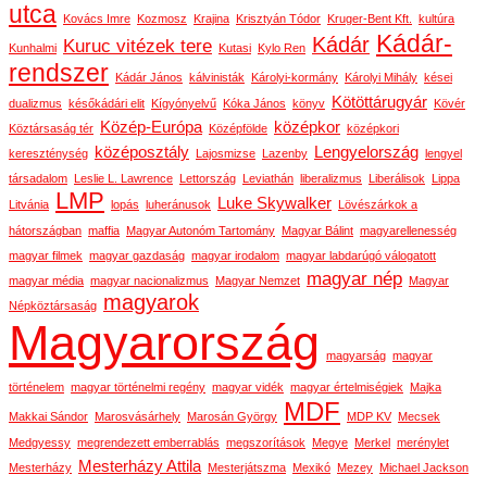
utca
Kovács Imre
Kozmosz
Krajina
Krisztyán Tódor
Kruger-Bent Kft.
kultúra
Kádár-
Kádár
Kuruc vitézek tere
Kunhalmi
Kutasi
Kylo Ren
rendszer
Kádár János
kálvinisták
Károlyi-kormány
Károlyi Mihály
kései
Kötöttárugyár
dualizmus
későkádári elit
Kígyónyelvű
Kóka János
könyv
Kövér
Közép-Európa
középkor
Köztársaság tér
Középfölde
középkori
középosztály
Lengyelország
kereszténység
Lajosmizse
Lazenby
lengyel
társadalom
Leslie L. Lawrence
Lettország
Leviathán
liberalizmus
Liberálisok
Lippa
LMP
Luke Skywalker
Litvánia
lopás
luheránusok
Lövészárkok a
hátországban
maffia
Magyar Autonóm Tartomány
Magyar Bálint
magyarellenesség
magyar filmek
magyar gazdaság
magyar irodalom
magyar labdarúgó válogatott
magyar nép
magyar média
magyar nacionalizmus
Magyar Nemzet
Magyar
magyarok
Népköztársaság
Magyarország
magyarság
magyar
történelem
magyar történelmi regény
magyar vidék
magyar értelmiségiek
Majka
MDF
Makkai Sándor
Marosvásárhely
Marosán György
MDP KV
Mecsek
Medgyessy
megrendezett emberrablás
megszorítások
Megye
Merkel
merénylet
Mesterházy Attila
Mesterházy
Mesterjátszma
Mexikó
Mezey
Michael Jackson