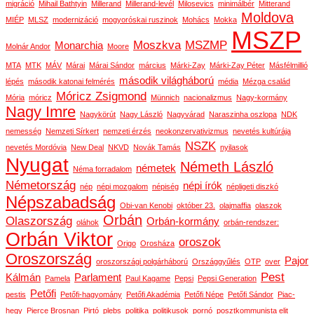
migráció
Mihail Bathtyin
Millerand
Millerand-levél
Milosevics
minimálbér
Mitterand
Moldova
MIÉP
MLSZ
modernizáció
mogyoróskai ruszinok
Mohács
Mokka
MSZP
Moszkva
MSZMP
Monarchia
Molnár Andor
Moore
MTA
MTK
MÁV
Márai
Márai Sándor
március
Márki-Zay
Márki-Zay Péter
Másfélmillió
második világháború
lépés
második katonai felmérés
média
Mézga család
Móricz Zsigmond
Mória
móricz
Münnich
nacionalizmus
Nagy-kormány
Nagy Imre
Nagykörút
Nagy László
Nagyvárad
Naraszinha oszlopa
NDK
nemesség
Nemzeti Sírkert
nemzeti érzés
neokonzervativizmus
nevetés kultúrája
NSZK
nevetés Mordóvia
New Deal
NKVD
Novák Tamás
nyilasok
Nyugat
Németh László
németek
Néma forradalom
Németország
népi írók
nép
népi mozgalom
népiség
népligeti diszkó
Népszabadság
Obi-van Kenobi
október 23.
olajmaffia
olaszok
Orbán
Olaszország
Orbán-kormány
oláhok
orbán-rendszer:
Orbán Viktor
oroszok
Origo
Orosháza
Oroszország
Pajor
oroszországi polgárháború
Országgyűlés
OTP
over
Pest
Kálmán
Parlament
Pamela
Paul Kagame
Pepsi
Pepsi Generation
Petőfi
pestis
Petőfi-hagyomány
Petőfi Akadémia
Petőfi Népe
Petőfi Sándor
Piac-
hegy
Pierce Brosnan
Pirtó
plebs
politika
politikusok
pornó
posztkommunista elit