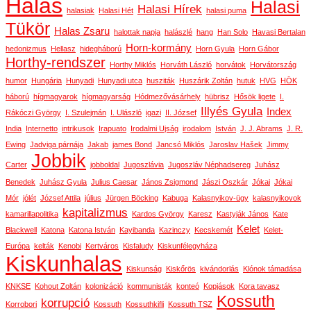
Halas
Halasi
Halasi Hírek
halasiak
Halasi Hét
halasi puma
Tükör
Halas Zsaru
halottak napja
halászlé
hang
Han Solo
Havasi Bertalan
Horn-kormány
hedonizmus
Hellasz
hidegháború
Horn Gyula
Horn Gábor
Horthy-rendszer
Horthy Miklós
Horváth László
horvátok
Horvátország
humor
Hungária
Hunyadi
Hunyadi utca
husziták
Huszárik Zoltán
hutuk
HVG
HÖK
háború
hígmagyarok
hígmagyarság
Hódmezővásárhely
hübrisz
Hősök ligete
I.
Illyés Gyula
Index
Rákóczi György
I. Szulejmán
I. Ulászló
igazi
II. József
India
Internetto
intrikusok
Irapuato
Irodalmi Ujság
irodalom
István
J. J. Abrams
J. R.
Ewing
Jadviga párnája
Jakab
james Bond
Jancsó Miklós
Jaroslav Hašek
Jimmy
Jobbik
Carter
jobboldal
Jugoszlávia
Jugoszláv Néphadsereg
Juhász
Benedek
Juhász Gyula
Julius Caesar
János Zsigmond
Jászi Oszkár
Jókai
Jókai
Mór
jólét
József Attila
július
Jürgen Böcking
Kabuga
Kalasnyikov-ügy
kalasnyikovok
kapitalizmus
kamarillapolitika
Kardos György
Karesz
Kastyják János
Kate
Kelet
Blackwell
Katona
Katona István
Kayibanda
Kazinczy
Kecskemét
Kelet-
Európa
kelták
Kenobi
Kertváros
Kisfaludy
Kiskunfélegyháza
Kiskunhalas
Kiskunság
Kiskőrös
kivándorlás
Klónok támadása
KNKSE
Kohout Zoltán
kolonizáció
kommunisták
konteó
Kopjások
Kora tavasz
Kossuth
korrupció
Korrobori
Kossuth
Kossuthkifli
Kossuth TSZ