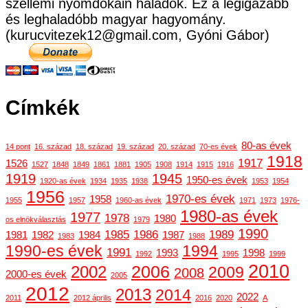
szellemi nyomdokain haladok. Ez a legigazabb
és leghaladóbb magyar hagyomány.
(kurucvitezek12@gmail.com, Gyóni Gábor)
Címkék
80-as évek
14 pont
16. század
18. század
19. század
20. század
70-es évek
1918
1917
1526
1527
1848
1849
1861
1881
1905
1908
1914
1915
1916
1919
1945
1950-es évek
1920-as évek
1934
1935
1938
1953
1954
1956
1970-es évek
1958
1955
1957
1960-as évek
1971
1973
1976-
1980-as évek
1977
1978
1980
os elnökválasztás
1979
1990
1985
1986
1989
1981
1982
1984
1987
1983
1988
1990-es évek
1994
1991
1993
1998
1992
1995
1999
2010
2006
2002
2009
2008
2000-es évek
2005
2012
2013
2014
2022
2011
2012 április
2016
2020
A