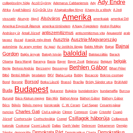
Ady Endre
csillagösvény hídja
Aczél György
Ademarus Cabbaniensis
Ady
Afrika
A gall háború
A Gyűrűk Ura
A hajnalcsillag fénye
A hang és a téboly
A Jedi
Amerika
Alsóváros
visszatér
Akunyin
Algyő
amerikaiak
amerikai Dél
Amerikai Egyesült Államok
amerikai történelem
A Nagy Fejedelem
Andrej Rubljov
antiszemitizmus
Andrássy út
Antall József
antiszemitizmus-vita
Aquaworld
arab
Ausztria
Ausztria-Magyarország
tavasz
Aszad
A tanúk még élnek
Bajnai
autonómia
Az arany ember
Az igazi
Az üstökös lángja
Babits Mihály
Bajnai
baloldal
Gordon
Baljós árnyak
Balogh István
Balotaszállás
Barack
belgák
Obama
Bara Margit
Baranya
Basta
Bayer
Bayer Zsolt
Belarusz
Belgium
Bethlen Gábor
Berija
Berkesi András
Berzsenyi
Bessenyei
Bihari Péter
Bilbó
Bimbó Mihály
birodalom
BKV
Blaha Lujza
Bobby
Bocaccio
Bokros-csomag
Borsod
Bond
Boromir
Botka László
Brassó
Brazília
Bródy Sándor utca
Brüll Adél
Budapest
Buda
Bukarest
Bulgária
bundabotrány
bundamaffia
Burcsa
Burundi
Bács-Kiskun megye
Bán Mór
Báthori Anna
Báthori Gábor
Báthory Gábor
Bécs
Békés
Békés megye
bürokraták
C. W. Ceram
Carl Sagan
Cesarini pápai
Charles Gati
nuncius
Civil a pályán
Clinton
Compson
Craig
Cristofel
Csapó
Csillagok háborúja
József
Csehország
Csehszlovákia
Csepel
Csillagosok
katonák
Csokonai
Csont László
Dallas
Darth Vader
Debrecen
Dekameron
Demján
Demokrata Párt
Demokratikus
Sándor
demográfia
Demokratikus Charta