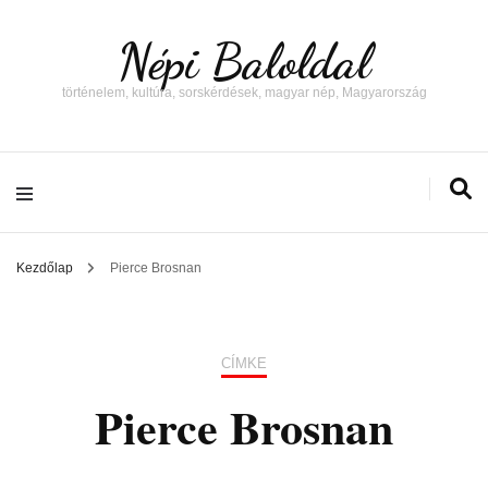
Népi Baloldal
történelem, kultúra, sorskérdések, magyar nép, Magyarország
Kezdőlap
Pierce Brosnan
CÍMKE
Pierce Brosnan