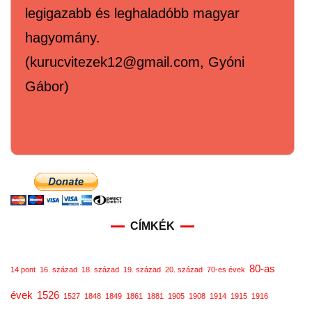
legigazabb és leghaladóbb magyar
hagyomány.
(kurucvitezek12@gmail.com, Gyóni
Gábor)
CÍMKÉK
80-as
14 pont
16. század
18. század
19. század
20. század
70-es évek
évek
1526
1527
1848
1849
1861
1881
1905
1908
1914
1915
1916