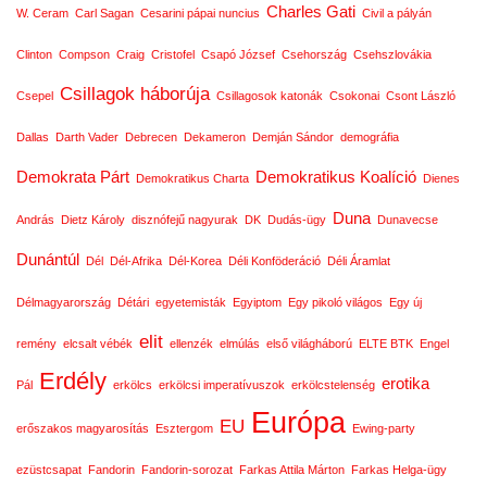
Charles Gati
W. Ceram
Carl Sagan
Cesarini pápai nuncius
Civil a pályán
Clinton
Compson
Craig
Cristofel
Csapó József
Csehország
Csehszlovákia
Csillagok háborúja
Csepel
Csillagosok katonák
Csokonai
Csont László
Dallas
Darth Vader
Debrecen
Dekameron
Demján Sándor
demográfia
Demokrata Párt
Demokratikus Koalíció
Demokratikus Charta
Dienes
Duna
András
Dietz Károly
disznófejű nagyurak
DK
Dudás-ügy
Dunavecse
Dunántúl
Dél
Dél-Afrika
Dél-Korea
Déli Konföderáció
Déli Áramlat
Délmagyarország
Détári
egyetemisták
Egyiptom
Egy pikoló világos
Egy új
elit
remény
elcsalt vébék
ellenzék
elmúlás
első világháború
ELTE BTK
Engel
Erdély
erotika
Pál
erkölcs
erkölcsi imperatívuszok
erkölcstelenség
Európa
EU
erőszakos magyarosítás
Esztergom
Ewing-party
ezüstcsapat
Fandorin
Fandorin-sorozat
Farkas Attila Márton
Farkas Helga-ügy