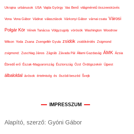
Ukrajna
urbánusok
USA
Vajda György
Vas Benő
világméretű összeesküvés
Városi
Vona
Vona Gábor
Vádirat
választások
Várkonyi Gábor
várnai csata
Polgár Kör
Vének Tanácsa
Völgyzugoly
vörösök
Washington
Woodrow
zsidók
Wilson
Yoda
Zsana
Zsengellér Gyula
zsidókérdés
Zsigmond
ÁMK
zsigmond:
Zuschlag János
Zágráb
Závada Pál
Állami Gazdaság
Ázsia
Ébredő erő
Észak-Magyarország
Észtország
Ózd
Ördögszekér
Újpest
álbaloldal
ávósok
értelmiség
és
őszödi beszéd
Švejk
IMPRESSZUM
Alapító, szerző: Gyóni Gábor