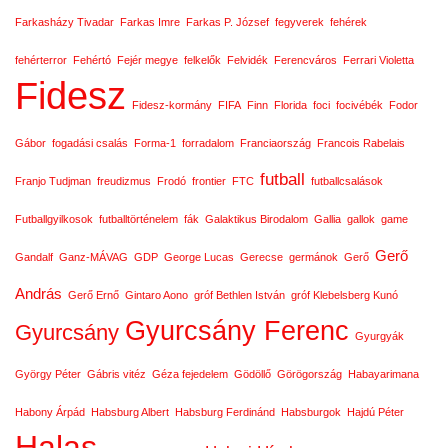
Farkasházy Tivadar
Farkas Imre
Farkas P. József
fegyverek
fehérek
fehérterror
Fehértó
Fejér megye
felkelők
Felvidék
Ferencváros
Ferrari Violetta
Fidesz
Fidesz-kormány
FIFA
Finn
Florida
foci
focivébék
Fodor
Gábor
fogadási csalás
Forma-1
forradalom
Franciaország
Francois Rabelais
futball
Franjo Tudjman
freudizmus
Frodó
frontier
FTC
futballcsalások
Futballgyilkosok
futballtörténelem
fák
Galaktikus Birodalom
Gallia
gallok
game
Gerő
Gandalf
Ganz-MÁVAG
GDP
George Lucas
Gerecse
germánok
Gerő
András
Gerő Ernő
Gintaro Aono
gróf Bethlen István
gróf Klebelsberg Kunó
Gyurcsány Ferenc
Gyurcsány
Gyurgyák
György Péter
Gábris vitéz
Géza fejedelem
Gödöllő
Görögország
Habayarimana
Habony Árpád
Habsburg Albert
Habsburg Ferdinánd
Habsburgok
Hajdú Péter
Halas