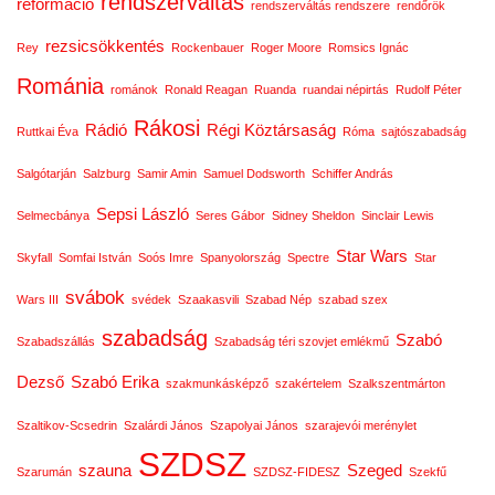
rendszerváltás
reformáció
rendszerváltás rendszere
rendőrök
rezsicsökkentés
Rey
Rockenbauer
Roger Moore
Romsics Ignác
Románia
románok
Ronald Reagan
Ruanda
ruandai népirtás
Rudolf Péter
Rákosi
Rádió
Régi Köztársaság
Ruttkai Éva
Róma
sajtószabadság
Salgótarján
Salzburg
Samir Amin
Samuel Dodsworth
Schiffer András
Sepsi László
Selmecbánya
Seres Gábor
Sidney Sheldon
Sinclair Lewis
Star Wars
Skyfall
Somfai István
Soós Imre
Spanyolország
Spectre
Star
svábok
Wars III
svédek
Szaakasvili
Szabad Nép
szabad szex
szabadság
Szabó
Szabadszállás
Szabadság téri szovjet emlékmű
Dezső
Szabó Erika
szakmunkásképző
szakértelem
Szalkszentmárton
Szaltikov-Scsedrin
Szalárdi János
Szapolyai János
szarajevói merénylet
SZDSZ
szauna
Szeged
Szarumán
SZDSZ-FIDESZ
Szekfű