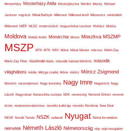
Mesterházy Attila
Mesterházy
Mesterjátszma
Mexikó
Mezey
Michael
Jackson
migráció
Mihail Bathtyin
Millerand
Millerand-levél
Milosevics
minimálbér
Mitterand
MIÉP
MLSZ
modernizáció
mogyoróskai ruszinok
Mohács
Mokka
Moldova
Moszkva
MSZMP
Monarchia
Molnár Andor
Moore
MSZP
MTA
MTK
MÁV
Márai
Márai Sándor
március
Márki-Zay
második
Márki-Zay Péter
Másfélmillió lépés
második katonai felmérés
Móricz Zsigmond
világháború
média
Mézga család
Mória
móricz
Nagy Imre
Münnich
nacionalizmus
Nagy-kormány
Nagykörút
Nagy
László
Nagyvárad
Naraszinha oszlopa
NDK
nemesség
Nemzeti Sírkert
nemzeti
érzés
neokonzervativizmus
nevetés kultúrája
nevetés Mordóvia
New Deal
Nyugat
NSZK
NKVD
Novák Tamás
nyilasok
Néma forradalom
Németh László
Németország
németek
nép
népi mozgalom