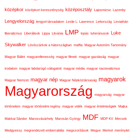
középkor
középosztály
középkori kereszténység
Lajosmizse
Lazenby
Lengyelország
lengyel társadalom
Leslie L. Lawrence
Lettország
Leviathán
LMP
Luke
liberalizmus
Liberálisok
Lippa
Litvánia
lopás
luheránusok
Skywalker
Lövészárkok a hátországban
maffia
Magyar Autonóm Tartomány
Magyar Bálint
magyarellenesség
magyar filmek
magyar gazdaság
magyar
irodalom
magyar labdarúgó válogatott
magyar média
magyar nacionalizmus
magyarok
magyar nép
Magyar Nemzet
Magyar Népköztársaság
Magyarország
magyarság
magyar
történelem
magyar történelmi regény
magyar vidék
magyar értelmiségiek
Majka
MDF
Makkai Sándor
Marosvásárhely
Marosán György
MDP KV
Mecsek
Medgyessy
megrendezett emberrablás
megszorítások
Megye
Merkel
merénylet