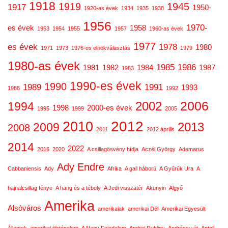
1918
1919
1945
1917
1950-
1920-as évek
1934
1935
1938
1956
1970-
es évek
1958
1953
1954
1955
1957
1960-as évek
1977
es évek
1978
1980
1971
1973
1976-os elnökválasztás
1979
1980-as évek
1985
1986
1981
1982
1984
1987
1983
1990-es évek
1990
1989
1991
1993
1988
1992
2006
2002
1994
1998
2000-es évek
1995
1999
2005
2012
2010
2013
2009
2008
2011
2012 április
2014
2022
2016
2020
A csillagösvény hídja
Aczél György
Ademarus
Ady Endre
Cabbaniensis
Ady
Afrika
A gall háború
A Gyűrűk Ura
A
hajnalcsillag fénye
A hang és a téboly
A Jedi visszatér
Akunyin
Algyő
Amerika
Alsóváros
amerikaiak
amerikai Dél
Amerikai Egyesült
Államok
amerikai történelem
A Nagy Fejedelem
Andrej Rubljov
Andrássy út
Antall