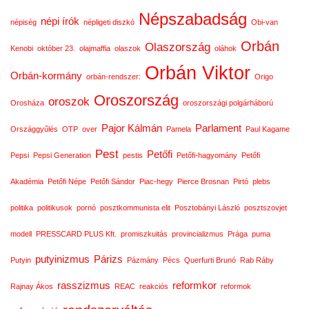
Népszabadság
népi írók
népiség
népligeti diszkó
Obi-van
Orbán
Olaszország
Kenobi
október 23.
olajmaffia
olaszok
oláhok
Orbán Viktor
Orbán-kormány
orbán-rendszer:
Origo
Oroszország
oroszok
Orosháza
oroszországi polgárháború
Pajor Kálmán
Parlament
Országgyűlés
OTP
over
Pamela
Paul Kagame
Pest
Petőfi
Pepsi
Pepsi Generation
pestis
Petőfi-hagyomány
Petőfi
Akadémia
Petőfi Népe
Petőfi Sándor
Piac-hegy
Pierce Brosnan
Pirtó
plebs
politika
politikusok
pornó
posztkommunista elit
Posztobányi László
posztszovjet
modell
PRESSCARD PLUS Kft.
promiszkuitás
provincializmus
Prága
puma
putyinizmus
Párizs
Putyin
Pázmány
Pécs
Querfurti Brunó
Rab Ráby
rasszizmus
reformkor
Rajnay Ákos
REAC
reakciós
reformok