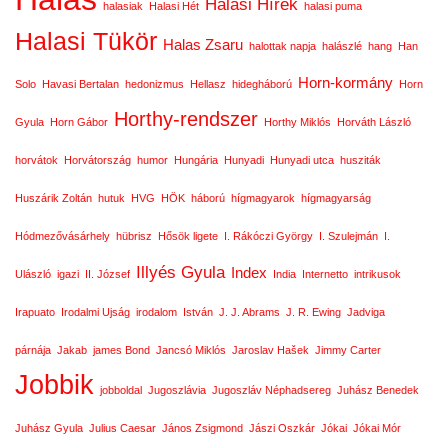
Halasi Hírek
halasiak
Halasi Hét
halasi puma
Halasi Tükör
Halas Zsaru
halottak napja
halászlé
hang
Han
Horn-kormány
Solo
Havasi Bertalan
hedonizmus
Hellasz
hidegháború
Horn
Horthy-rendszer
Gyula
Horn Gábor
Horthy Miklós
Horváth László
horvátok
Horvátország
humor
Hungária
Hunyadi
Hunyadi utca
husziták
Huszárik Zoltán
hutuk
HVG
HÖK
háború
hígmagyarok
hígmagyarság
Hódmezővásárhely
hübrisz
Hősök ligete
I. Rákóczi György
I. Szulejmán
I.
Illyés Gyula
Index
Ulászló
igazi
II. József
India
Internetto
intrikusok
Irapuato
Irodalmi Ujság
irodalom
István
J. J. Abrams
J. R. Ewing
Jadviga
párnája
Jakab
james Bond
Jancsó Miklós
Jaroslav Hašek
Jimmy Carter
Jobbik
jobboldal
Jugoszlávia
Jugoszláv Néphadsereg
Juhász Benedek
Juhász Gyula
Julius Caesar
János Zsigmond
Jászi Oszkár
Jókai
Jókai Mór