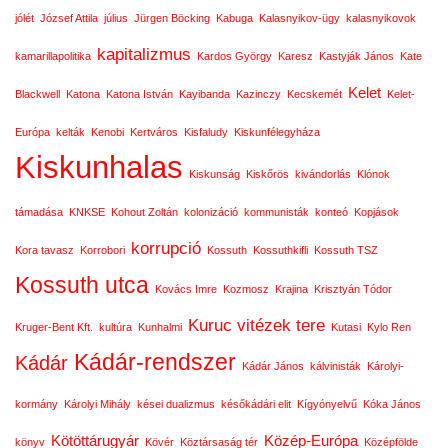
jólét
József Attila
július
Jürgen Böcking
Kabuga
Kalasnyikov-ügy
kalasnyikovok
kapitalizmus
kamarillapolitika
Kardos György
Karesz
Kastyják János
Kate
Kelet
Blackwell
Katona
Katona István
Kayibanda
Kazinczy
Kecskemét
Kelet-
Európa
kelták
Kenobi
Kertváros
Kisfaludy
Kiskunfélegyháza
Kiskunhalas
Kiskunság
Kiskőrös
kivándorlás
Klónok
támadása
KNKSE
Kohout Zoltán
kolonizáció
kommunisták
konteó
Kopjások
korrupció
Kora tavasz
Korrobori
Kossuth
Kossuthkifli
Kossuth TSZ
Kossuth utca
Kovács Imre
Kozmosz
Krajina
Krisztyán Tódor
Kuruc vitézek tere
Kruger-Bent Kft.
kultúra
Kunhalmi
Kutasi
Kylo Ren
Kádár-rendszer
Kádár
Kádár János
kálvinisták
Károlyi-
kormány
Károlyi Mihály
kései dualizmus
későkádári elit
Kígyónyelvű
Kóka János
Kötöttárugyár
Közép-Európa
könyv
Kövér
Köztársaság tér
Középfölde