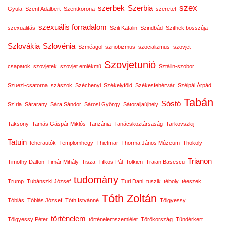
szex
szerbek
Szerbia
Gyula
Szent Adalbert
Szentkorona
szeretet
szexuális forradalom
szexualitás
Szili Katalin
Szindbád
Szithek bosszúja
Szlovákia
Szlovénia
Szméagol
sznobizmus
szocializmus
szovjet
Szovjetunió
csapatok
szovjetek
szovjet emlékmű
Sztálin-szobor
Szuezi-csatorna
szászok
Széchenyi
Székelyföld
Székesfehérvár
Szélpál Árpád
Tabán
Sóstó
Szíria
Sárarany
Sára Sándor
Sárosi György
Sátoraljaújhely
Taksony
Tamás Gáspár Miklós
Tanzánia
Tanácsköztársaság
Tarkovszkij
Tatuin
teherautók
Templomhegy
Thietmar
Thorma János Múzeum
Thököly
Trianon
Timothy Dalton
Timár Mihály
Tisza
Titkos Pál
Tolkien
Traian Basescu
tudomány
Trump
Tubánszki József
Turi Dani
tuszik
téboly
téeszek
Tóth Zoltán
Tóbiás
Tóbiás József
Tóth Istvánné
Tölgyessy
történelem
Tölgyessy Péter
történelemszemlélet
Törökország
Tündérkert