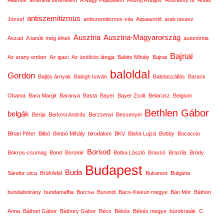
antiszemitizmus
József
antiszemitizmus-vita
Aquaworld
arab tavasz
Ausztria
Ausztria-Magyarország
Aszad
A tanúk még élnek
autonómia
Bajnai
Az arany ember
Az igazi
Az üstökös lángja
Babits Mihály
Bajnai
baloldal
Gordon
Baljós árnyak
Balogh István
Balotaszállás
Barack
Obama
Bara Margit
Baranya
Basta
Bayer
Bayer Zsolt
Belarusz
Belgium
Bethlen Gábor
belgák
Berija
Berkesi András
Berzsenyi
Bessenyei
Bihari Péter
Bilbó
Bimbó Mihály
birodalom
BKV
Blaha Lujza
Bobby
Bocaccio
Borsod
Bokros-csomag
Bond
Boromir
Botka László
Brassó
Brazília
Bródy
Budapest
Buda
Sándor utca
Brüll Adél
Bukarest
Bulgária
bundabotrány
bundamaffia
Burcsa
Burundi
Bács-Kiskun megye
Bán Mór
Báthori
Anna
Báthori Gábor
Báthory Gábor
Bécs
Békés
Békés megye
bürokraták
C.