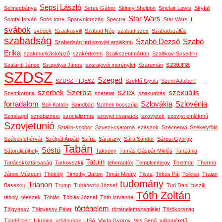
Sepsi László
Selmecbánya
Seres Gábor
Sidney Sheldon
Sinclair Lewis
Skyfall
Star Wars
Somfai István
Soós Imre
Spanyolország
Spectre
Star Wars III
svábok
svédek
Szaakasvili
Szabad Nép
szabad szex
Szabadszállás
szabadság
Szabó Dezső
Szabó
Szabadság téri szovjet emlékmű
Erika
szakmunkásképző
szakértelem
Szalkszentmárton
Szaltikov-Scsedrin
szauna
Szalárdi János
Szapolyai János
szarajevói merénylet
Szarumán
SZDSZ
Szeged
SZDSZ-FIDESZ
Szekfű Gyula
Szent Adalbert
szex
szerbek
Szerbia
szexuális
Szentkorona
szeretet
szexualitás
forradalom
Szlovákia
Szlovénia
Szili Katalin
Szindbád
Szithek bosszúja
Szméagol
sznobizmus
szocializmus
szovjet csapatok
szovjetek
szovjet emlékmű
Szovjetunió
Sztálin-szobor
Szuezi-csatorna
szászok
Széchenyi
Székelyföld
Székesfehérvár
Szélpál Árpád
Szíria
Sárarany
Sára Sándor
Sárosi György
Tabán
Sóstó
Sátoraljaújhely
Taksony
Tamás Gáspár Miklós
Tanzánia
Tatuin
Tanácsköztársaság
Tarkovszkij
teherautók
Templomhegy
Thietmar
Thorma
János Múzeum
Thököly
Timothy Dalton
Timár Mihály
Tisza
Titkos Pál
Tolkien
Traian
tudomány
Trianon
Basescu
Trump
Tubánszki József
Turi Dani
tuszik
Tóth Zoltán
téboly
téeszek
Tóbiás
Tóbiás József
Tóth Istvánné
történelem
Tölgyessy
Tölgyessy Péter
történelemszemlélet
Törökország
Tündérkert
Ukrajna
urbánusok
USA
Vajda György
Vas Benő
világméretű