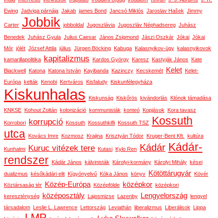
Ewing
Jadviga párnája
Jakab
james Bond
Jancsó Miklós
Jaroslav Hašek
Jimmy
Jobbik
Carter
jobboldal
Jugoszlávia
Jugoszláv Néphadsereg
Juhász
Benedek
Juhász Gyula
Julius Caesar
János Zsigmond
Jászi Oszkár
Jókai
Jókai
Mór
jólét
József Attila
július
Jürgen Böcking
Kabuga
Kalasnyikov-ügy
kalasnyikovok
kapitalizmus
kamarillapolitika
Kardos György
Karesz
Kastyják János
Kate
Kelet
Blackwell
Katona
Katona István
Kayibanda
Kazinczy
Kecskemét
Kelet-
Európa
kelták
Kenobi
Kertváros
Kisfaludy
Kiskunfélegyháza
Kiskunhalas
Kiskunság
Kiskőrös
kivándorlás
Klónok támadása
KNKSE
Kohout Zoltán
kolonizáció
kommunisták
konteó
Kopjások
Kora tavasz
Kossuth
korrupció
Korrobori
Kossuth
Kossuthkifli
Kossuth TSZ
utca
Kovács Imre
Kozmosz
Krajina
Krisztyán Tódor
Kruger-Bent Kft.
kultúra
Kádár-
Kádár
Kuruc vitézek tere
Kunhalmi
Kutasi
Kylo Ren
rendszer
Kádár János
kálvinisták
Károlyi-kormány
Károlyi Mihály
kései
Kötöttárugyár
dualizmus
későkádári elit
Kígyónyelvű
Kóka János
könyv
Kövér
Közép-Európa
középkor
Köztársaság tér
Középfölde
középkori
középosztály
Lengyelország
kereszténység
Lajosmizse
Lazenby
lengyel
társadalom
Leslie L. Lawrence
Lettország
Leviathán
liberalizmus
Liberálisok
Lippa
LMP