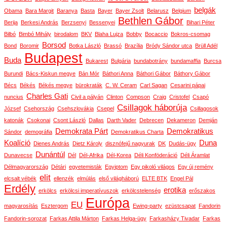
belgák
Obama
Bara Margit
Baranya
Basta
Bayer
Bayer Zsolt
Belarusz
Belgium
Bethlen Gábor
Berija
Berkesi András
Berzsenyi
Bessenyei
Bihari Péter
Bilbó
Bimbó Mihály
birodalom
BKV
Blaha Lujza
Bobby
Bocaccio
Bokros-csomag
Borsod
Bond
Boromir
Botka László
Brassó
Brazília
Bródy Sándor utca
Brüll Adél
Budapest
Buda
Bukarest
Bulgária
bundabotrány
bundamaffia
Burcsa
Burundi
Bács-Kiskun megye
Bán Mór
Báthori Anna
Báthori Gábor
Báthory Gábor
Bécs
Békés
Békés megye
bürokraták
C. W. Ceram
Carl Sagan
Cesarini pápai
Charles Gati
nuncius
Civil a pályán
Clinton
Compson
Craig
Cristofel
Csapó
Csillagok háborúja
József
Csehország
Csehszlovákia
Csepel
Csillagosok
katonák
Csokonai
Csont László
Dallas
Darth Vader
Debrecen
Dekameron
Demján
Demokrata Párt
Demokratikus
Sándor
demográfia
Demokratikus Charta
Koalíció
Duna
Dienes András
Dietz Károly
disznófejű nagyurak
DK
Dudás-ügy
Dunántúl
Dunavecse
Dél
Dél-Afrika
Dél-Korea
Déli Konföderáció
Déli Áramlat
Délmagyarország
Détári
egyetemisták
Egyiptom
Egy pikoló világos
Egy új remény
elit
elcsalt vébék
ellenzék
elmúlás
első világháború
ELTE BTK
Engel Pál
Erdély
erotika
erkölcs
erkölcsi imperatívuszok
erkölcstelenség
erőszakos
Európa
EU
magyarosítás
Esztergom
Ewing-party
ezüstcsapat
Fandorin
Fandorin-sorozat
Farkas Attila Márton
Farkas Helga-ügy
Farkasházy Tivadar
Farkas