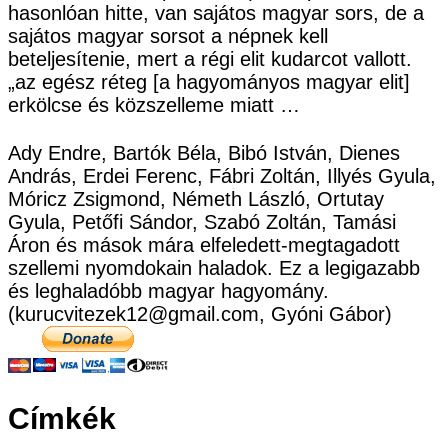
hasonlóan hitte, van sajátos magyar sors, de a
sajátos magyar sorsot a népnek kell
beteljesítenie, mert a régi elit kudarcot vallott.
„az egész réteg [a hagyományos magyar elit]
erkölcse és közszelleme miatt …
Ady Endre, Bartók Béla, Bibó István, Dienes
András, Erdei Ferenc, Fábri Zoltán, Illyés Gyula,
Móricz Zsigmond, Németh László, Ortutay
Gyula, Petőfi Sándor, Szabó Zoltán, Tamási
Áron és mások mára elfeledett-megtagadott
szellemi nyomdokain haladok. Ez a legigazabb
és leghaladóbb magyar hagyomány.
(kurucvitezek12@gmail.com, Gyóni Gábor)
Címkék