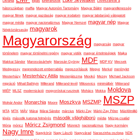
Luke Skywalker
Litvánia
lopás
luheránusok
Lövészárkok a
hátországban
maffia
Magyar Autonóm Tartomány
Magyar Bálint
magyarellenesség
magyar filmek
magyar gazdaság
magyar irodalom
magyar labdarúgó válogatott
magyar nép
magyar média
magyar nacionalizmus
Magyar Nemzet
Magyar
magyarok
Népköztársaság
Magyarország
magyarság
magyar
történelem
magyar történelmi regény
magyar vidék
magyar értelmiségiek
Majka
MDF
Makkai Sándor
Marosvásárhely
Marosán György
MDP KV
Mecsek
Medgyessy
megrendezett emberrablás
megszorítások
Megye
Merkel
merénylet
Mesterházy Attila
Mesterházy
Mesterjátszma
Mexikó
Mezey
Michael Jackson
migráció
Mihail Bathtyin
Millerand
Millerand-levél
Milosevics
minimálbér
Mitterand
Moldova
MIÉP
MLSZ
modernizáció
mogyoróskai ruszinok
Mohács
Mokka
MSZP
Moszkva
MSZMP
Monarchia
Molnár Andor
Moore
MTA
MTK
MÁV
Márai
Márai Sándor
március
Márki-Zay
Márki-Zay Péter
Másfélmillió
második világháború
lépés
második katonai felmérés
média
Mézga család
Móricz Zsigmond
Mória
móricz
Münnich
nacionalizmus
Nagy-kormány
Nagy Imre
Nagykörút
Nagy László
Nagyvárad
Naraszinha oszlopa
NDK