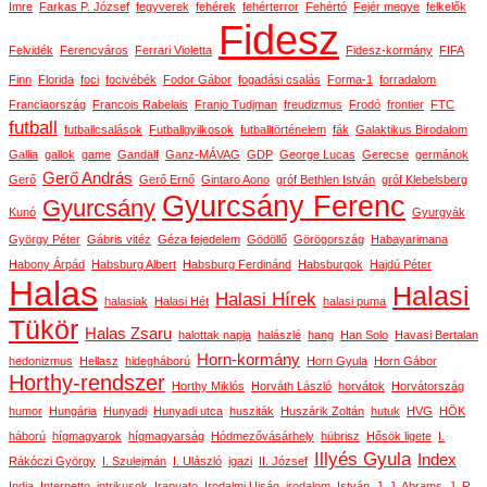
Imre
Farkas P. József
fegyverek
fehérek
fehérterror
Fehértó
Fejér megye
felkelők
Fidesz
Felvidék
Ferencváros
Ferrari Violetta
Fidesz-kormány
FIFA
Finn
Florida
foci
focivébék
Fodor Gábor
fogadási csalás
Forma-1
forradalom
Franciaország
Francois Rabelais
Franjo Tudjman
freudizmus
Frodó
frontier
FTC
futball
futballcsalások
Futballgyilkosok
futballtörténelem
fák
Galaktikus Birodalom
Gallia
gallok
game
Gandalf
Ganz-MÁVAG
GDP
George Lucas
Gerecse
germánok
Gerő András
Gerő
Gerő Ernő
Gintaro Aono
gróf Bethlen István
gróf Klebelsberg
Gyurcsány Ferenc
Gyurcsány
Kunó
Gyurgyák
György Péter
Gábris vitéz
Géza fejedelem
Gödöllő
Görögország
Habayarimana
Habony Árpád
Habsburg Albert
Habsburg Ferdinánd
Habsburgok
Hajdú Péter
Halas
Halasi
Halasi Hírek
halasiak
Halasi Hét
halasi puma
Tükör
Halas Zsaru
halottak napja
halászlé
hang
Han Solo
Havasi Bertalan
Horn-kormány
hedonizmus
Hellasz
hidegháború
Horn Gyula
Horn Gábor
Horthy-rendszer
Horthy Miklós
Horváth László
horvátok
Horvátország
humor
Hungária
Hunyadi
Hunyadi utca
husziták
Huszárik Zoltán
hutuk
HVG
HÖK
háború
hígmagyarok
hígmagyarság
Hódmezővásárhely
hübrisz
Hősök ligete
I.
Illyés Gyula
Index
Rákóczi György
I. Szulejmán
I. Ulászló
igazi
II. József
India
Internetto
intrikusok
Irapuato
Irodalmi Ujság
irodalom
István
J. J. Abrams
J. R.