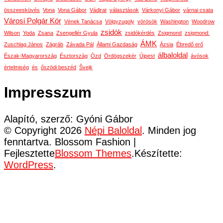
összeesküvés
Vona
Vona Gábor
Vádirat
választások
Várkonyi Gábor
várnai csata
Városi Polgár Kör
Vének Tanácsa
Völgyzugoly
vörösök
Washington
Woodrow
zsidók
Wilson
Yoda
Zsana
Zsengellér Gyula
zsidókérdés
Zsigmond
zsigmond:
ÁMK
Zuschlag János
Zágráb
Závada Pál
Állami Gazdaság
Ázsia
Ébredő erő
álbaloldal
Észak-Magyarország
Észtország
Ózd
Ördögszekér
Újpest
ávósok
értelmiség
és
őszödi beszéd
Švejk
Impresszum
Alapító, szerző: Gyóni Gábor
© Copyright 2026
Népi Baloldal
. Minden jog
fenntartva.
Blossom Fashion |
Fejlesztette
Blossom Themes
.Készítette:
WordPress
.