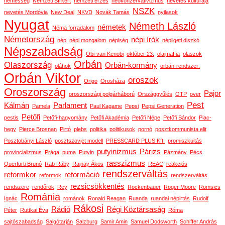
nemesség
Nemzeti Sírkert
nemzeti érzés
neokonzervativizmus
nevetés kultúrája
NSZK
nevetés Mordóvia
New Deal
NKVD
Novák Tamás
nyilasok
Nyugat
Németh László
németek
Néma forradalom
Németország
népi írók
nép
népi mozgalom
népiség
népligeti diszkó
Népszabadság
Obi-van Kenobi
október 23.
olajmaffia
olaszok
Orbán
Olaszország
Orbán-kormány
oláhok
orbán-rendszer:
Orbán Viktor
oroszok
Origo
Orosháza
Oroszország
Pajor
oroszországi polgárháború
Országgyűlés
OTP
over
Pest
Kálmán
Parlament
Pamela
Paul Kagame
Pepsi
Pepsi Generation
Petőfi
pestis
Petőfi-hagyomány
Petőfi Akadémia
Petőfi Népe
Petőfi Sándor
Piac-
hegy
Pierce Brosnan
Pirtó
plebs
politika
politikusok
pornó
posztkommunista elit
Posztobányi László
posztszovjet modell
PRESSCARD PLUS Kft.
promiszkuitás
putyinizmus
Párizs
provincializmus
Prága
puma
Putyin
Pázmány
Pécs
rasszizmus
Querfurti Brunó
Rab Ráby
Rajnay Ákos
REAC
reakciós
rendszerváltás
reformkor
reformáció
reformok
rendszerváltás
rezsicsökkentés
rendszere
rendőrök
Rey
Rockenbauer
Roger Moore
Romsics
Románia
Ignác
románok
Ronald Reagan
Ruanda
ruandai népirtás
Rudolf
Rákosi
Rádió
Régi Köztársaság
Péter
Ruttkai Éva
Róma
sajtószabadság
Salgótarján
Salzburg
Samir Amin
Samuel Dodsworth
Schiffer András