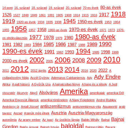
80-as évek
14 pont
16. század
18. század
19. század
20. század
70-es évek
1918
1917
1526
1527
1848
1849
1861
1881
1905
1908
1914
1915
1916
1919
1945
1950-es évek
1920-as évek
1934
1935
1938
1953
1954
1956
1970-es évek
1958
1955
1957
1960-as évek
1971
1973
1976-
1980-as évek
1977
1978
1980
os elnökválasztás
1979
1990
1985
1986
1989
1981
1982
1984
1987
1983
1988
1990-es évek
1994
1991
1993
1998
1992
1995
1999
2010
2006
2002
2009
2008
2000-es évek
2005
2012
2013
2014
2022
2011
2012 április
2016
2020
A
Ady Endre
csillagösvény hídja
Aczél György
Ademarus Cabbaniensis
Ady
Afrika
A gall háború
A Gyűrűk Ura
A hajnalcsillag fénye
A hang és a téboly
A Jedi
Amerika
Alsóváros
visszatér
Akunyin
Algyő
amerikaiak
amerikai Dél
Amerikai Egyesült Államok
amerikai történelem
A Nagy Fejedelem
Andrej Rubljov
antiszemitizmus
Andrássy út
Antall József
antiszemitizmus-vita
Aquaworld
arab
Ausztria
Ausztria-Magyarország
tavasz
Aszad
A tanúk még élnek
Bajnai
autonómia
Az arany ember
Az igazi
Az üstökös lángja
Babits Mihály
Bajnai
baloldal
Gordon
Baljós árnyak
Balogh István
Balotaszállás
Barack