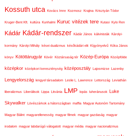
Kossuth utca
Kovács Imre
Kozmosz
Krajina
Krisztyán Tódor
Kuruc vitézek tere
Kruger-Bent Kft.
kultúra
Kunhalmi
Kutasi
Kylo Ren
Kádár-rendszer
Kádár
Kádár János
kálvinisták
Károlyi-
kormány
Károlyi Mihály
kései dualizmus
későkádári elit
Kígyónyelvű
Kóka János
Kötöttárugyár
Közép-Európa
könyv
Kövér
Köztársaság tér
Középfölde
középkor
középosztály
középkori kereszténység
Lajosmizse
Lazenby
Lengyelország
lengyel társadalom
Leslie L. Lawrence
Lettország
Leviathán
LMP
Luke
liberalizmus
Liberálisok
Lippa
Litvánia
lopás
luheránusok
Skywalker
Lövészárkok a hátországban
maffia
Magyar Autonóm Tartomány
Magyar Bálint
magyarellenesség
magyar filmek
magyar gazdaság
magyar
irodalom
magyar labdarúgó válogatott
magyar média
magyar nacionalizmus