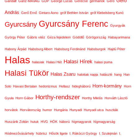
Gerő
Gandalf
Ganz-MÁVAG
GDP
George Lucas
Gerecse
germánok
Gerő
András
Gerő Ernő
Gintaro Aono
gróf Bethlen István
gróf Klebelsberg Kunó
Gyurcsány Ferenc
Gyurcsány
Gyurgyák
György Péter
Gábris vitéz
Géza fejedelem
Gödöllő
Görögország
Habayarimana
Habony Árpád
Habsburg Albert
Habsburg Ferdinánd
Habsburgok
Hajdú Péter
Halas
Halasi Hírek
halasiak
Halasi Hét
halasi puma
Halasi Tükör
Halas Zsaru
halottak napja
halászlé
hang
Han
Horn-kormány
Solo
Havasi Bertalan
hedonizmus
Hellasz
hidegháború
Horn
Horthy-rendszer
Gyula
Horn Gábor
Horthy Miklós
Horváth László
horvátok
Horvátország
humor
Hungária
Hunyadi
Hunyadi utca
husziták
Huszárik Zoltán
hutuk
HVG
HÖK
háború
hígmagyarok
hígmagyarság
Hódmezővásárhely
hübrisz
Hősök ligete
I. Rákóczi György
I. Szulejmán
I.