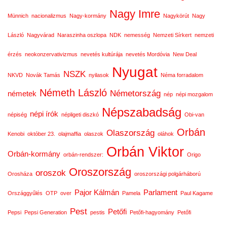
Nagy Imre
Münnich
nacionalizmus
Nagy-kormány
Nagykörút
Nagy
László
Nagyvárad
Naraszinha oszlopa
NDK
nemesség
Nemzeti Sírkert
nemzeti
érzés
neokonzervativizmus
nevetés kultúrája
nevetés Mordóvia
New Deal
Nyugat
NSZK
NKVD
Novák Tamás
nyilasok
Néma forradalom
Németh László
Németország
németek
nép
népi mozgalom
Népszabadság
népi írók
népiség
népligeti diszkó
Obi-van
Orbán
Olaszország
Kenobi
október 23.
olajmaffia
olaszok
oláhok
Orbán Viktor
Orbán-kormány
orbán-rendszer:
Origo
Oroszország
oroszok
Orosháza
oroszországi polgárháború
Pajor Kálmán
Parlament
Országgyűlés
OTP
over
Pamela
Paul Kagame
Pest
Petőfi
Pepsi
Pepsi Generation
pestis
Petőfi-hagyomány
Petőfi