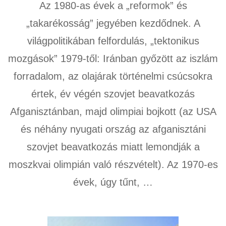
Az 1980-as évek a „reformok” és
„takarékosság” jegyében kezdődnek. A
világpolitikában felfordulás, „tektonikus
mozgások” 1979-től: Iránban győzött az iszlám
forradalom, az olajárak történelmi csúcsokra
értek, év végén szovjet beavatkozás
Afganisztánban, majd olimpiai bojkott (az USA
és néhány nyugati ország az afganisztáni
szovjet beavatkozás miatt lemondják a
moszkvai olimpián való részvételt). Az 1970-es
évek, úgy tűnt, …