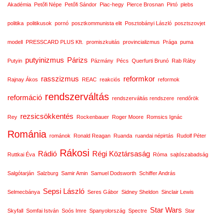
Akadémia
Petőfi Népe
Petőfi Sándor
Piac-hegy
Pierce Brosnan
Pirtó
plebs
politika
politikusok
pornó
posztkommunista elit
Posztobányi László
posztszovjet
modell
PRESSCARD PLUS Kft.
promiszkuitás
provincializmus
Prága
puma
putyinizmus
Párizs
Putyin
Pázmány
Pécs
Querfurti Brunó
Rab Ráby
rasszizmus
reformkor
Rajnay Ákos
REAC
reakciós
reformok
rendszerváltás
reformáció
rendszerváltás rendszere
rendőrök
rezsicsökkentés
Rey
Rockenbauer
Roger Moore
Romsics Ignác
Románia
románok
Ronald Reagan
Ruanda
ruandai népirtás
Rudolf Péter
Rákosi
Rádió
Régi Köztársaság
Ruttkai Éva
Róma
sajtószabadság
Salgótarján
Salzburg
Samir Amin
Samuel Dodsworth
Schiffer András
Sepsi László
Selmecbánya
Seres Gábor
Sidney Sheldon
Sinclair Lewis
Star Wars
Skyfall
Somfai István
Soós Imre
Spanyolország
Spectre
Star