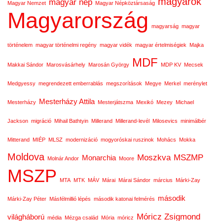
magyarok
magyar nép
Magyar Nemzet
Magyar Népköztársaság
Magyarország
magyarság
magyar
történelem
magyar történelmi regény
magyar vidék
magyar értelmiségiek
Majka
MDF
Makkai Sándor
Marosvásárhely
Marosán György
MDP KV
Mecsek
Medgyessy
megrendezett emberrablás
megszorítások
Megye
Merkel
merénylet
Mesterházy Attila
Mesterházy
Mesterjátszma
Mexikó
Mezey
Michael
Jackson
migráció
Mihail Bathtyin
Millerand
Millerand-levél
Milosevics
minimálbér
Mitterand
MIÉP
MLSZ
modernizáció
mogyoróskai ruszinok
Mohács
Mokka
Moldova
Moszkva
MSZMP
Monarchia
Molnár Andor
Moore
MSZP
MTA
MTK
MÁV
Márai
Márai Sándor
március
Márki-Zay
második
Márki-Zay Péter
Másfélmillió lépés
második katonai felmérés
Móricz Zsigmond
világháború
média
Mézga család
Mória
móricz