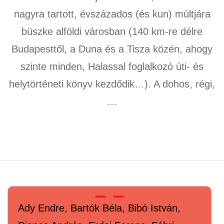
nagyra tartott, évszázados (és kun) múltjára
büszke alföldi városban (140 km-re délre
Budapesttől, a Duna és a Tisza közén, ahogy
szinte minden, Halassal foglalkozó úti- és
helytörténeti könyv kezdődik…). A dohos, régi,
…
Ady Endre, Bartók Béla, Bibó István,