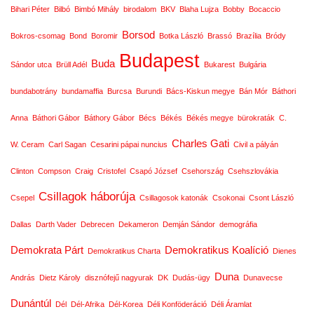
Bihari Péter
Bilbó
Bimbó Mihály
birodalom
BKV
Blaha Lujza
Bobby
Bocaccio
Borsod
Bokros-csomag
Bond
Boromir
Botka László
Brassó
Brazília
Bródy
Budapest
Buda
Sándor utca
Brüll Adél
Bukarest
Bulgária
bundabotrány
bundamaffia
Burcsa
Burundi
Bács-Kiskun megye
Bán Mór
Báthori
Anna
Báthori Gábor
Báthory Gábor
Bécs
Békés
Békés megye
bürokraták
C.
Charles Gati
W. Ceram
Carl Sagan
Cesarini pápai nuncius
Civil a pályán
Clinton
Compson
Craig
Cristofel
Csapó József
Csehország
Csehszlovákia
Csillagok háborúja
Csepel
Csillagosok katonák
Csokonai
Csont László
Dallas
Darth Vader
Debrecen
Dekameron
Demján Sándor
demográfia
Demokrata Párt
Demokratikus Koalíció
Demokratikus Charta
Dienes
Duna
András
Dietz Károly
disznófejű nagyurak
DK
Dudás-ügy
Dunavecse
Dunántúl
Dél
Dél-Afrika
Dél-Korea
Déli Konföderáció
Déli Áramlat