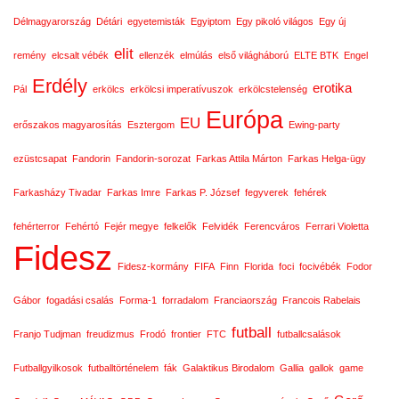
Délmagyarország
Détári
egyetemisták
Egyiptom
Egy pikoló világos
Egy új
elit
remény
elcsalt vébék
ellenzék
elmúlás
első világháború
ELTE BTK
Engel
Erdély
erotika
Pál
erkölcs
erkölcsi imperatívuszok
erkölcstelenség
Európa
EU
erőszakos magyarosítás
Esztergom
Ewing-party
ezüstcsapat
Fandorin
Fandorin-sorozat
Farkas Attila Márton
Farkas Helga-ügy
Farkasházy Tivadar
Farkas Imre
Farkas P. József
fegyverek
fehérek
fehérterror
Fehértó
Fejér megye
felkelők
Felvidék
Ferencváros
Ferrari Violetta
Fidesz
Fidesz-kormány
FIFA
Finn
Florida
foci
focivébék
Fodor
Gábor
fogadási csalás
Forma-1
forradalom
Franciaország
Francois Rabelais
futball
Franjo Tudjman
freudizmus
Frodó
frontier
FTC
futballcsalások
Futballgyilkosok
futballtörténelem
fák
Galaktikus Birodalom
Gallia
gallok
game