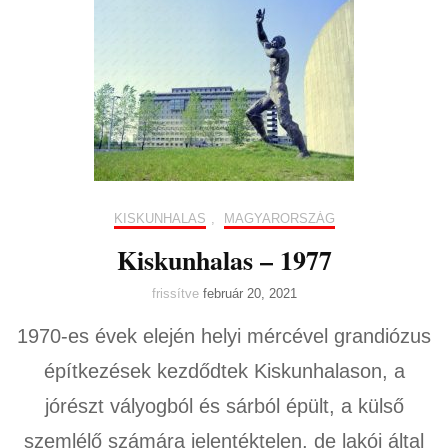
KISKUNHALAS
,
MAGYARORSZÁG
Kiskunhalas – 1977
frissítve
február 20, 2021
1970-es évek elején helyi mércével grandiózus
építkezések kezdődtek Kiskunhalason, a
jórészt vályogból és sárból épült, a külső
szemlélő számára jelentéktelen, de lakói által