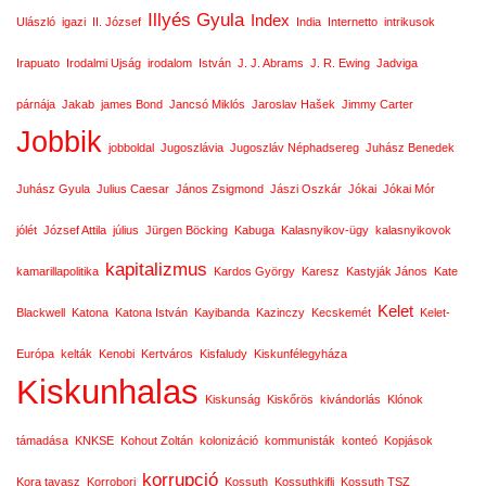
Illyés Gyula
Index
Ulászló
igazi
II. József
India
Internetto
intrikusok
Irapuato
Irodalmi Ujság
irodalom
István
J. J. Abrams
J. R. Ewing
Jadviga
párnája
Jakab
james Bond
Jancsó Miklós
Jaroslav Hašek
Jimmy Carter
Jobbik
jobboldal
Jugoszlávia
Jugoszláv Néphadsereg
Juhász Benedek
Juhász Gyula
Julius Caesar
János Zsigmond
Jászi Oszkár
Jókai
Jókai Mór
jólét
József Attila
július
Jürgen Böcking
Kabuga
Kalasnyikov-ügy
kalasnyikovok
kapitalizmus
kamarillapolitika
Kardos György
Karesz
Kastyják János
Kate
Kelet
Blackwell
Katona
Katona István
Kayibanda
Kazinczy
Kecskemét
Kelet-
Európa
kelták
Kenobi
Kertváros
Kisfaludy
Kiskunfélegyháza
Kiskunhalas
Kiskunság
Kiskőrös
kivándorlás
Klónok
támadása
KNKSE
Kohout Zoltán
kolonizáció
kommunisták
konteó
Kopjások
korrupció
Kora tavasz
Korrobori
Kossuth
Kossuthkifli
Kossuth TSZ