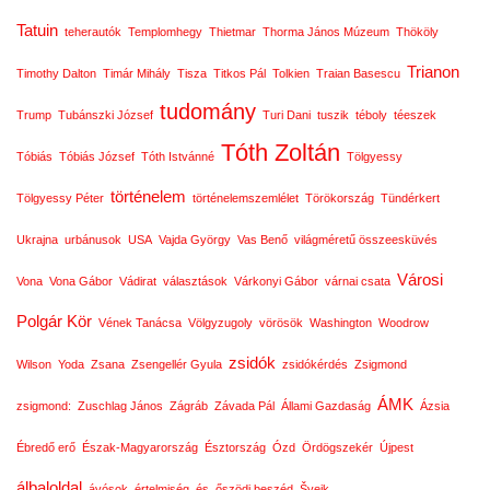
Tatuin
teherautók
Templomhegy
Thietmar
Thorma János Múzeum
Thököly
Trianon
Timothy Dalton
Timár Mihály
Tisza
Titkos Pál
Tolkien
Traian Basescu
tudomány
Trump
Tubánszki József
Turi Dani
tuszik
téboly
téeszek
Tóth Zoltán
Tóbiás
Tóbiás József
Tóth Istvánné
Tölgyessy
történelem
Tölgyessy Péter
történelemszemlélet
Törökország
Tündérkert
Ukrajna
urbánusok
USA
Vajda György
Vas Benő
világméretű összeesküvés
Városi
Vona
Vona Gábor
Vádirat
választások
Várkonyi Gábor
várnai csata
Polgár Kör
Vének Tanácsa
Völgyzugoly
vörösök
Washington
Woodrow
zsidók
Wilson
Yoda
Zsana
Zsengellér Gyula
zsidókérdés
Zsigmond
ÁMK
zsigmond:
Zuschlag János
Zágráb
Závada Pál
Állami Gazdaság
Ázsia
Ébredő erő
Észak-Magyarország
Észtország
Ózd
Ördögszekér
Újpest
álbaloldal
ávósok
értelmiség
és
őszödi beszéd
Švejk