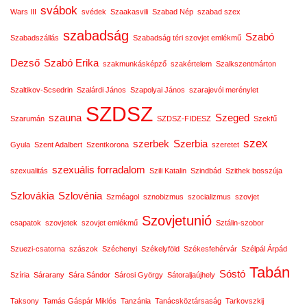
svábok
Wars III
svédek
Szaakasvili
Szabad Nép
szabad szex
szabadság
Szabó
Szabadszállás
Szabadság téri szovjet emlékmű
Dezső
Szabó Erika
szakmunkásképző
szakértelem
Szalkszentmárton
Szaltikov-Scsedrin
Szalárdi János
Szapolyai János
szarajevói merénylet
SZDSZ
szauna
Szeged
Szarumán
SZDSZ-FIDESZ
Szekfű
szex
szerbek
Szerbia
Gyula
Szent Adalbert
Szentkorona
szeretet
szexuális forradalom
szexualitás
Szili Katalin
Szindbád
Szithek bosszúja
Szlovákia
Szlovénia
Szméagol
sznobizmus
szocializmus
szovjet
Szovjetunió
csapatok
szovjetek
szovjet emlékmű
Sztálin-szobor
Szuezi-csatorna
szászok
Széchenyi
Székelyföld
Székesfehérvár
Szélpál Árpád
Tabán
Sóstó
Szíria
Sárarany
Sára Sándor
Sárosi György
Sátoraljaújhely
Taksony
Tamás Gáspár Miklós
Tanzánia
Tanácsköztársaság
Tarkovszkij