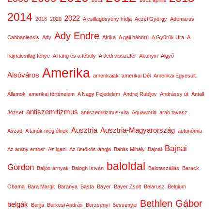
2011
2012 április
2014
2022
2016
2020
A csillagösvény hídja
Aczél György
Ademarus
Ady Endre
Cabbaniensis
Ady
Afrika
A gall háború
A Gyűrűk Ura
A
hajnalcsillag fénye
A hang és a téboly
A Jedi visszatér
Akunyin
Algyő
Amerika
Alsóváros
amerikaiak
amerikai Dél
Amerikai Egyesült
Államok
amerikai történelem
A Nagy Fejedelem
Andrej Rubljov
Andrássy út
Antall
antiszemitizmus
József
antiszemitizmus-vita
Aquaworld
arab tavasz
Ausztria
Ausztria-Magyarország
Aszad
A tanúk még élnek
autonómia
Bajnai
Az arany ember
Az igazi
Az üstökös lángja
Babits Mihály
Bajnai
baloldal
Gordon
Baljós árnyak
Balogh István
Balotaszállás
Barack
Obama
Bara Margit
Baranya
Basta
Bayer
Bayer Zsolt
Belarusz
Belgium
Bethlen Gábor
belgák
Berija
Berkesi András
Berzsenyi
Bessenyei