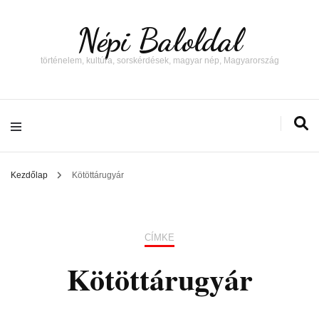
Népi Baloldal
történelem, kultúra, sorskérdések, magyar nép, Magyarország
Kezdőlap
Kötöttárugyár
CÍMKE
Kötöttárugyár