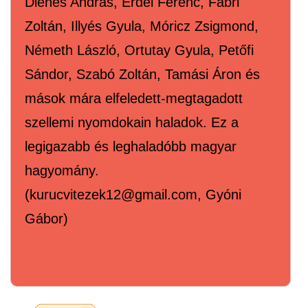
Dienes András, Erdei Ferenc, Fábri
Zoltán, Illyés Gyula, Móricz Zsigmond,
Németh László, Ortutay Gyula, Petőfi
Sándor, Szabó Zoltán, Tamási Áron és
mások mára elfeledett-megtagadott
szellemi nyomdokain haladok. Ez a
legigazabb és leghaladóbb magyar
hagyomány.
(kurucvitezek12@gmail.com, Gyóni
Gábor)